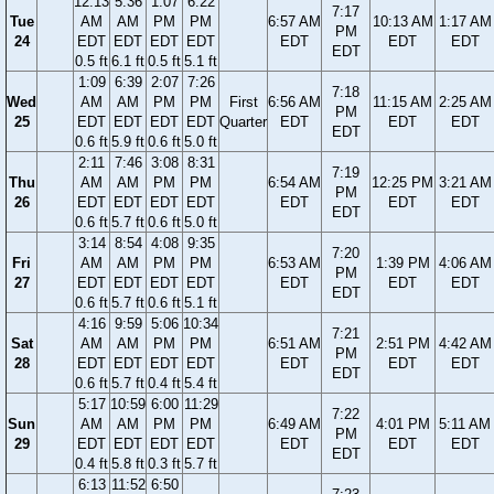
12:13
5:36
1:07
6:22
7:17
Tue
AM
AM
PM
PM
6:57 AM
10:13 AM
1:17 AM
PM
24
EDT
EDT
EDT
EDT
EDT
EDT
EDT
EDT
0.5 ft
6.1 ft
0.5 ft
5.1 ft
1:09
6:39
2:07
7:26
7:18
Wed
AM
AM
PM
PM
First
6:56 AM
11:15 AM
2:25 AM
PM
25
EDT
EDT
EDT
EDT
Quarter
EDT
EDT
EDT
EDT
0.6 ft
5.9 ft
0.6 ft
5.0 ft
2:11
7:46
3:08
8:31
7:19
Thu
AM
AM
PM
PM
6:54 AM
12:25 PM
3:21 AM
PM
26
EDT
EDT
EDT
EDT
EDT
EDT
EDT
EDT
0.6 ft
5.7 ft
0.6 ft
5.0 ft
3:14
8:54
4:08
9:35
7:20
Fri
AM
AM
PM
PM
6:53 AM
1:39 PM
4:06 AM
PM
27
EDT
EDT
EDT
EDT
EDT
EDT
EDT
EDT
0.6 ft
5.7 ft
0.6 ft
5.1 ft
4:16
9:59
5:06
10:34
7:21
Sat
AM
AM
PM
PM
6:51 AM
2:51 PM
4:42 AM
PM
28
EDT
EDT
EDT
EDT
EDT
EDT
EDT
EDT
0.6 ft
5.7 ft
0.4 ft
5.4 ft
5:17
10:59
6:00
11:29
7:22
Sun
AM
AM
PM
PM
6:49 AM
4:01 PM
5:11 AM
PM
29
EDT
EDT
EDT
EDT
EDT
EDT
EDT
EDT
0.4 ft
5.8 ft
0.3 ft
5.7 ft
6:13
11:52
6:50