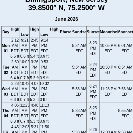
39.8500° N, 75.2500° W
June 2026
High
High
High
Day
Phase
Sunrise
Sunset
Moonrise
Moonset
Low
Low
2:12
9:21
2:45
9:14
8:23
Mon
AM
AM
PM
PM
5:34 AM
10:05 PM
6:01 AM
PM
01
EDT
EDT
EDT
EDT
EDT
EDT
EDT
EDT
6.5 ft
0.6 ft
5.4 ft
0.9 ft
2:50
10:02
3:26
9:53
8:24
Tue
AM
AM
PM
PM
5:34 AM
10:50 PM
6:54 AM
PM
02
EDT
EDT
EDT
EDT
EDT
EDT
EDT
EDT
6.4 ft
0.7 ft
5.3 ft
0.9 ft
3:28
10:43
4:07
10:32
8:24
Wed
AM
AM
PM
PM
5:33 AM
11:28 PM
7:53 AM
PM
03
EDT
EDT
EDT
EDT
EDT
EDT
EDT
EDT
6.3 ft
0.7 ft
5.3 ft
0.9 ft
4:06
11:23
4:48
11:13
8:25
Thu
AM
AM
PM
PM
5:33 AM
8:55 AM
PM
04
EDT
EDT
EDT
EDT
EDT
EDT
EDT
6.3 ft
0.7 ft
5.3 ft
0.9 ft
4:45
12:03
5:31
11:56
8:26
Fri
AM
PM
PM
PM
5:33 AM
12:00 AM
9:58 AM