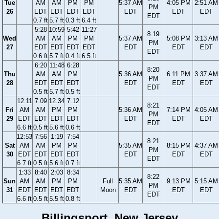
Tue
AM
AM
PM
PM
5:37 AM
4:05 PM
2:51 AM
PM
26
EDT
EDT
EDT
EDT
EDT
EDT
EDT
EDT
0.7 ft
5.7 ft
0.3 ft
6.4 ft
5:28
10:59
5:42
11:27
8:19
Wed
AM
AM
PM
PM
5:37 AM
5:08 PM
3:13 AM
PM
27
EDT
EDT
EDT
EDT
EDT
EDT
EDT
EDT
0.6 ft
5.7 ft
0.4 ft
6.5 ft
6:20
11:48
6:28
8:20
Thu
AM
AM
PM
5:36 AM
6:11 PM
3:37 AM
PM
28
EDT
EDT
EDT
EDT
EDT
EDT
EDT
0.5 ft
5.7 ft
0.5 ft
12:11
7:09
12:34
7:12
8:21
Fri
AM
AM
PM
PM
5:36 AM
7:14 PM
4:05 AM
PM
29
EDT
EDT
EDT
EDT
EDT
EDT
EDT
EDT
6.6 ft
0.5 ft
5.6 ft
0.6 ft
12:53
7:56
1:19
7:54
8:21
Sat
AM
AM
PM
PM
5:35 AM
8:15 PM
4:37 AM
PM
30
EDT
EDT
EDT
EDT
EDT
EDT
EDT
EDT
6.7 ft
0.5 ft
5.6 ft
0.7 ft
1:33
8:40
2:03
8:34
8:22
Sun
AM
AM
PM
PM
Full
5:35 AM
9:13 PM
5:15 AM
PM
31
EDT
EDT
EDT
EDT
Moon
EDT
EDT
EDT
EDT
6.6 ft
0.5 ft
5.5 ft
0.8 ft
Billingsport, New Jersey