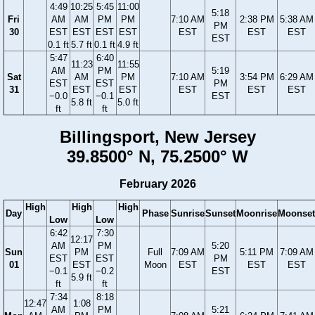
4:49
10:25
5:45
11:00
5:18
Fri
AM
AM
PM
PM
7:10 AM
2:38 PM
5:38 AM
PM
30
EST
EST
EST
EST
EST
EST
EST
EST
0.1 ft
5.7 ft
0.1 ft
4.9 ft
5:47
6:40
11:23
11:55
AM
PM
5:19
Sat
AM
PM
7:10 AM
3:54 PM
6:29 AM
EST
EST
PM
31
EST
EST
EST
EST
EST
−0.0
−0.1
EST
5.8 ft
5.0 ft
ft
ft
Billingsport, New Jersey
39.8500° N, 75.2500° W
February 2026
High
High
High
Day
Phase
Sunrise
Sunset
Moonrise
Moonset
Low
Low
6:42
7:30
12:17
AM
PM
5:20
Sun
PM
Full
7:09 AM
5:11 PM
7:09 AM
EST
EST
PM
01
EST
Moon
EST
EST
EST
−0.1
−0.2
EST
5.9 ft
ft
ft
7:34
8:18
12:47
1:08
AM
PM
5:21