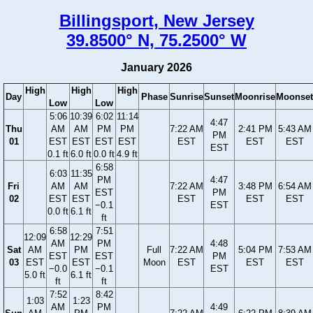
Billingsport, New Jersey
39.8500° N, 75.2500° W
January 2026
High
High
High
Day
Phase
Sunrise
Sunset
Moonrise
Moonset
Low
Low
5:06
10:39
6:02
11:14
4:47
Thu
AM
AM
PM
PM
7:22 AM
2:41 PM
5:43 AM
PM
01
EST
EST
EST
EST
EST
EST
EST
EST
0.1 ft
6.0 ft
0.0 ft
4.9 ft
6:58
6:03
11:35
PM
4:47
Fri
AM
AM
7:22 AM
3:48 PM
6:54 AM
EST
PM
02
EST
EST
EST
EST
EST
−0.1
EST
0.0 ft
6.1 ft
ft
6:58
7:51
12:09
12:29
AM
PM
4:48
Sat
AM
PM
Full
7:22 AM
5:04 PM
7:53 AM
EST
EST
PM
03
EST
EST
Moon
EST
EST
EST
−0.0
−0.1
EST
5.0 ft
6.1 ft
ft
ft
7:52
8:42
1:03
1:23
AM
PM
4:49