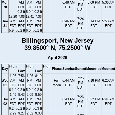
7:23
Mon
AM
AM
PM
6:48 AM
5:09 PM
5:36 AM
PM
30
EDT
EDT
EDT
EDT
EDT
EDT
EDT
0.3 ft
5.9 ft
0.2 ft
12:20
7:06
12:41
7:36
7:24
Tue
AM
AM
PM
PM
6:46 AM
6:14 PM
5:58 AM
PM
31
EDT
EDT
EDT
EDT
EDT
EDT
EDT
EDT
5.9 ft
0.2 ft
6.0 ft
0.1 ft
Billingsport, New Jersey
39.8500° N, 75.2500° W
April 2026
High
High
High
Day
Phase
Sunrise
Sunset
Moonrise
Moonset
Low
Low
1:06
7:56
1:26
8:19
7:25
Wed
AM
AM
PM
PM
Full
6:44 AM
7:18 PM
6:20 AM
PM
01
EDT
EDT
EDT
EDT
Moon
EDT
EDT
EDT
EDT
6.1 ft
0.2 ft
5.9 ft
0.2 ft
1:49
8:43
2:09
8:59
7:26
Thu
AM
AM
PM
PM
6:43 AM
8:22 PM
6:41 AM
PM
02
EDT
EDT
EDT
EDT
EDT
EDT
EDT
EDT
6.2 ft
0.2 ft
5.8 ft
0.3 ft
2:29
9:27
2:52
9:38