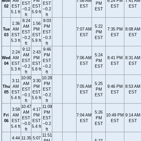
Mon
AM
PM
7:08 AM
6:24 PM
7:41 AM
EST
EST
PM
02
EST
EST
EST
EST
EST
−0.2
−0.2
EST
5.1 ft
5.9 ft
ft
ft
8:24
9:03
1:36
1:56
AM
PM
5:22
Tue
AM
PM
7:07 AM
7:35 PM
8:08 AM
EST
EST
PM
03
EST
EST
EST
EST
EST
−0.2
−0.3
EST
5.3 ft
5.9 ft
ft
ft
9:12
9:46
2:24
2:43
AM
PM
5:24
Wed
AM
PM
7:06 AM
8:41 PM
8:31 AM
EST
EST
PM
04
EST
EST
EST
EST
EST
−0.2
−0.2
EST
5.3 ft
5.8 ft
ft
ft
10:00
10:28
3:11
3:30
AM
PM
5:25
Thu
AM
PM
7:05 AM
9:46 PM
8:53 AM
EST
EST
PM
05
EST
EST
EST
EST
EST
−0.1
−0.2
EST
5.4 ft
5.6 ft
ft
ft
10:47
11:09
3:58
4:17
AM
PM
5:26
Fri
AM
PM
7:04 AM
10:49 PM
9:14 AM
EST
EST
PM
06
EST
EST
EST
EST
EST
−0.0
−0.2
EST
5.4 ft
5.4 ft
ft
ft
11:51
4:44
11:35
5:07
PM
5:27