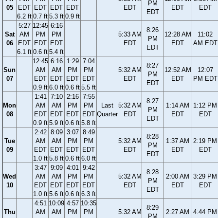
PM
05
EDT
EDT
EDT
EDT
EDT
EDT
EDT
EDT
6.2 ft
0.7 ft
5.3 ft
0.9 ft
5:27
12:45
6:16
8:26
Sat
AM
PM
PM
5:33 AM
12:28 AM
11:02
PM
06
EDT
EDT
EDT
EDT
EDT
AM EDT
EDT
6.1 ft
0.6 ft
5.4 ft
12:45
6:16
1:29
7:04
8:27
Sun
AM
AM
PM
PM
5:32 AM
12:52 AM
12:07
PM
07
EDT
EDT
EDT
EDT
EDT
EDT
PM EDT
EDT
0.9 ft
6.0 ft
0.6 ft
5.5 ft
1:41
7:10
2:16
7:55
8:27
Mon
AM
AM
PM
PM
Last
5:32 AM
1:14 AM
1:12 PM
PM
08
EDT
EDT
EDT
EDT
Quarter
EDT
EDT
EDT
EDT
0.9 ft
5.9 ft
0.6 ft
5.8 ft
2:42
8:09
3:07
8:49
8:28
Tue
AM
AM
PM
PM
5:32 AM
1:37 AM
2:19 PM
PM
09
EDT
EDT
EDT
EDT
EDT
EDT
EDT
EDT
1.0 ft
5.8 ft
0.6 ft
6.0 ft
3:47
9:09
4:01
9:42
8:28
Wed
AM
AM
PM
PM
5:32 AM
2:00 AM
3:29 PM
PM
10
EDT
EDT
EDT
EDT
EDT
EDT
EDT
EDT
1.0 ft
5.6 ft
0.6 ft
6.3 ft
4:51
10:09
4:57
10:35
8:29
Thu
AM
AM
PM
PM
5:32 AM
2:27 AM
4:44 PM
PM