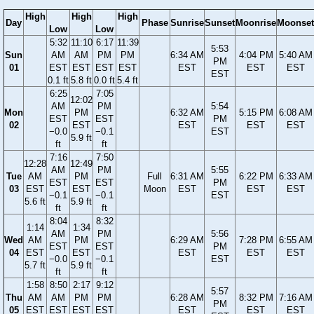
High
High
High
Day
Phase
Sunrise
Sunset
Moonrise
Moonset
Low
Low
5:32
11:10
6:17
11:39
5:53
Sun
AM
AM
PM
PM
6:34 AM
4:04 PM
5:40 AM
PM
01
EST
EST
EST
EST
EST
EST
EST
EST
0.1 ft
5.8 ft
0.0 ft
5.4 ft
6:25
7:05
12:02
AM
PM
5:54
Mon
PM
6:32 AM
5:15 PM
6:08 AM
EST
EST
PM
02
EST
EST
EST
EST
−0.0
−0.1
EST
5.9 ft
ft
ft
7:16
7:50
12:28
12:49
AM
PM
5:55
Tue
AM
PM
Full
6:31 AM
6:22 PM
6:33 AM
EST
EST
PM
03
EST
EST
Moon
EST
EST
EST
−0.1
−0.1
EST
5.6 ft
5.9 ft
ft
ft
8:04
8:32
1:14
1:34
AM
PM
5:56
Wed
AM
PM
6:29 AM
7:28 PM
6:55 AM
EST
EST
PM
04
EST
EST
EST
EST
EST
−0.0
−0.1
EST
5.7 ft
5.9 ft
ft
ft
1:58
8:50
2:17
9:12
5:57
Thu
AM
AM
PM
PM
6:28 AM
8:32 PM
7:16 AM
PM
05
EST
EST
EST
EST
EST
EST
EST