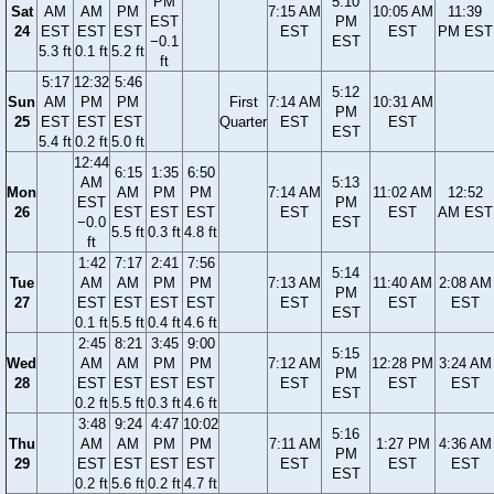
PM
5:10
Sat
AM
AM
PM
7:15 AM
10:05 AM
11:39
EST
PM
24
EST
EST
EST
EST
EST
PM EST
−0.1
EST
5.3 ft
0.1 ft
5.2 ft
ft
5:17
12:32
5:46
5:12
Sun
AM
PM
PM
First
7:14 AM
10:31 AM
PM
25
EST
EST
EST
Quarter
EST
EST
EST
5.4 ft
0.2 ft
5.0 ft
12:44
6:15
1:35
6:50
AM
5:13
Mon
AM
PM
PM
7:14 AM
11:02 AM
12:52
EST
PM
26
EST
EST
EST
EST
EST
AM EST
−0.0
EST
5.5 ft
0.3 ft
4.8 ft
ft
1:42
7:17
2:41
7:56
5:14
Tue
AM
AM
PM
PM
7:13 AM
11:40 AM
2:08 AM
PM
27
EST
EST
EST
EST
EST
EST
EST
EST
0.1 ft
5.5 ft
0.4 ft
4.6 ft
2:45
8:21
3:45
9:00
5:15
Wed
AM
AM
PM
PM
7:12 AM
12:28 PM
3:24 AM
PM
28
EST
EST
EST
EST
EST
EST
EST
EST
0.2 ft
5.5 ft
0.3 ft
4.6 ft
3:48
9:24
4:47
10:02
5:16
Thu
AM
AM
PM
PM
7:11 AM
1:27 PM
4:36 AM
PM
29
EST
EST
EST
EST
EST
EST
EST
EST
0.2 ft
5.6 ft
0.2 ft
4.7 ft