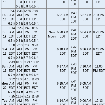
PM
15
EDT
EDT
EDT
EDT
EDT
EDT
EDT
0.5 ft
5.9 ft
0.5 ft
12:30
7:33
12:55
7:49
7:40
Thu
AM
AM
PM
PM
6:21 AM
5:37 AM
7:03 PM
PM
16
EDT
EDT
EDT
EDT
EDT
EDT
EDT
EDT
6.3 ft
0.4 ft
5.8 ft
0.5 ft
1:14
8:26
1:42
8:35
7:41
Fri
AM
AM
PM
PM
New
6:20 AM
6:04 AM
8:21 PM
PM
17
EDT
EDT
EDT
EDT
Moon
EDT
EDT
EDT
EDT
6.5 ft
0.3 ft
5.8 ft
0.5 ft
1:58
9:18
2:30
9:23
7:42
Sat
AM
AM
PM
PM
6:18 AM
6:36 AM
9:41 PM
PM
18
EDT
EDT
EDT
EDT
EDT
EDT
EDT
EDT
6.7 ft
0.3 ft
5.7 ft
0.6 ft
2:43
10:10
3:21
10:12
7:43
Sun
AM
AM
PM
PM
6:17 AM
7:16 AM
11:00
PM
19
EDT
EDT
EDT
EDT
EDT
EDT
PM EDT
EDT
6.7 ft
0.3 ft
5.6 ft
0.6 ft
3:32
11:03
4:15
11:03
7:44
Mon
AM
AM
PM
PM
6:15 AM
8:05 AM
PM
20
EDT
EDT
EDT
EDT
EDT
EDT
EDT
6.7 ft
0.4 ft
5.4 ft
0.7 ft
4:25
11:57
5:12
11:58
7:45
Tue
AM
AM
PM
PM
6:14 AM
9:06 AM
12:13
PM
21
EDT
EDT
EDT
EDT
EDT
EDT
AM EDT