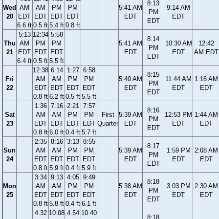
8:13
Wed
AM
AM
PM
PM
5:41 AM
9:14 AM
PM
20
EDT
EDT
EDT
EDT
EDT
EDT
EDT
6.6 ft
0.5 ft
5.4 ft
0.8 ft
5:13
12:34
5:58
8:14
Thu
AM
PM
PM
5:41 AM
10:30 AM
12:42
PM
21
EDT
EDT
EDT
EDT
EDT
AM EDT
EDT
6.4 ft
0.5 ft
5.5 ft
12:38
6:14
1:27
6:58
8:15
Fri
AM
AM
PM
PM
5:40 AM
11:44 AM
1:16 AM
PM
22
EDT
EDT
EDT
EDT
EDT
EDT
EDT
EDT
0.8 ft
6.2 ft
0.5 ft
5.5 ft
1:36
7:16
2:21
7:57
8:16
Sat
AM
AM
PM
PM
First
5:39 AM
12:53 PM
1:44 AM
PM
23
EDT
EDT
EDT
EDT
Quarter
EDT
EDT
EDT
EDT
0.8 ft
6.0 ft
0.4 ft
5.7 ft
2:35
8:16
3:13
8:55
8:17
Sun
AM
AM
PM
PM
5:39 AM
1:59 PM
2:08 AM
PM
24
EDT
EDT
EDT
EDT
EDT
EDT
EDT
EDT
0.8 ft
5.9 ft
0.4 ft
5.9 ft
3:34
9:13
4:05
9:49
8:18
Mon
AM
AM
PM
PM
5:38 AM
3:03 PM
2:30 AM
PM
25
EDT
EDT
EDT
EDT
EDT
EDT
EDT
EDT
0.8 ft
5.8 ft
0.4 ft
6.1 ft
4:32
10:08
4:54
10:40
8:18