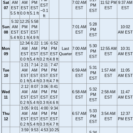
Sat
AM
AM
PM
7:02 AM
11:52 PM
9:37 AM
EST
PM
07
EST
EST
EST
EST
EST
EST
−0.1
EST
5.5 ft
0.0 ft
5.1 ft
ft
5:32
12:25
5:58
5:28
Sun
AM
PM
PM
7:01 AM
10:02
PM
08
EST
EST
EST
EST
AM EST
EST
5.4 ft
0.1 ft
4.9 ft
12:34
6:22
1:16
6:52
5:30
Mon
AM
AM
PM
PM
Last
7:00 AM
12:55 AM
10:31
PM
09
EST
EST
EST
EST
Quarter
EST
EST
AM EST
EST
0.0 ft
5.4 ft
0.2 ft
4.8 ft
1:21
7:14
2:11
7:47
5:31
Tue
AM
AM
PM
PM
6:59 AM
1:57 AM
11:05
PM
10
EST
EST
EST
EST
EST
EST
AM EST
EST
0.1 ft
5.4 ft
0.3 ft
4.7 ft
2:12
8:07
3:06
8:41
5:32
Wed
AM
AM
PM
PM
6:58 AM
2:58 AM
11:47
PM
11
EST
EST
EST
EST
EST
EST
AM EST
EST
0.2 ft
5.4 ft
0.3 ft
4.6 ft
3:05
9:01
4:00
9:34
5:33
Thu
AM
AM
PM
PM
6:57 AM
3:54 AM
12:37
PM
12
EST
EST
EST
EST
EST
EST
PM EST
EST
0.2 ft
5.4 ft
0.3 ft
4.7 ft
3:59
9:53
4:53
10:25
5:34