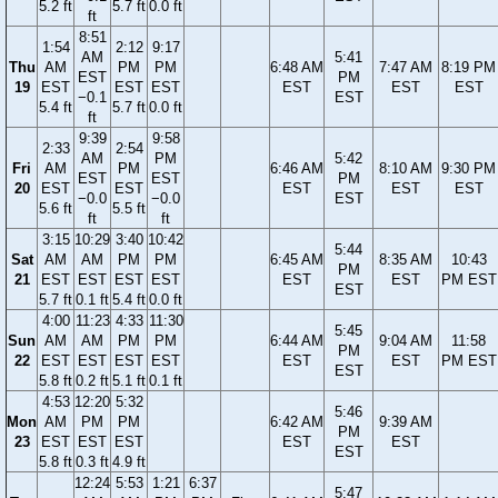
5.2 ft
5.7 ft
0.0 ft
ft
8:51
1:54
2:12
9:17
AM
5:41
Thu
AM
PM
PM
6:48 AM
7:47 AM
8:19 PM
EST
PM
19
EST
EST
EST
EST
EST
EST
−0.1
EST
5.4 ft
5.7 ft
0.0 ft
ft
9:39
9:58
2:33
2:54
AM
PM
5:42
Fri
AM
PM
6:46 AM
8:10 AM
9:30 PM
EST
EST
PM
20
EST
EST
EST
EST
EST
−0.0
−0.0
EST
5.6 ft
5.5 ft
ft
ft
3:15
10:29
3:40
10:42
5:44
Sat
AM
AM
PM
PM
6:45 AM
8:35 AM
10:43
PM
21
EST
EST
EST
EST
EST
EST
PM EST
EST
5.7 ft
0.1 ft
5.4 ft
0.0 ft
4:00
11:23
4:33
11:30
5:45
Sun
AM
AM
PM
PM
6:44 AM
9:04 AM
11:58
PM
22
EST
EST
EST
EST
EST
EST
PM EST
EST
5.8 ft
0.2 ft
5.1 ft
0.1 ft
4:53
12:20
5:32
5:46
Mon
AM
PM
PM
6:42 AM
9:39 AM
PM
23
EST
EST
EST
EST
EST
EST
5.8 ft
0.3 ft
4.9 ft
12:24
5:53
1:21
6:37
5:47