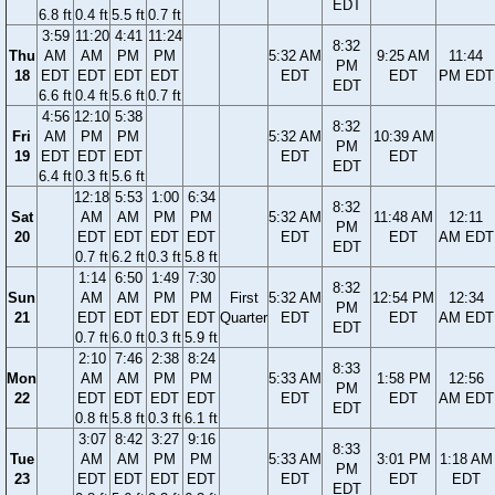
EDT
6.8 ft
0.4 ft
5.5 ft
0.7 ft
3:59
11:20
4:41
11:24
8:32
Thu
AM
AM
PM
PM
5:32 AM
9:25 AM
11:44
PM
18
EDT
EDT
EDT
EDT
EDT
EDT
PM EDT
EDT
6.6 ft
0.4 ft
5.6 ft
0.7 ft
4:56
12:10
5:38
8:32
Fri
AM
PM
PM
5:32 AM
10:39 AM
PM
19
EDT
EDT
EDT
EDT
EDT
EDT
6.4 ft
0.3 ft
5.6 ft
12:18
5:53
1:00
6:34
8:32
Sat
AM
AM
PM
PM
5:32 AM
11:48 AM
12:11
PM
20
EDT
EDT
EDT
EDT
EDT
EDT
AM EDT
EDT
0.7 ft
6.2 ft
0.3 ft
5.8 ft
1:14
6:50
1:49
7:30
8:32
Sun
AM
AM
PM
PM
First
5:32 AM
12:54 PM
12:34
PM
21
EDT
EDT
EDT
EDT
Quarter
EDT
EDT
AM EDT
EDT
0.7 ft
6.0 ft
0.3 ft
5.9 ft
2:10
7:46
2:38
8:24
8:33
Mon
AM
AM
PM
PM
5:33 AM
1:58 PM
12:56
PM
22
EDT
EDT
EDT
EDT
EDT
EDT
AM EDT
EDT
0.8 ft
5.8 ft
0.3 ft
6.1 ft
3:07
8:42
3:27
9:16
8:33
Tue
AM
AM
PM
PM
5:33 AM
3:01 PM
1:18 AM
PM
23
EDT
EDT
EDT
EDT
EDT
EDT
EDT
EDT