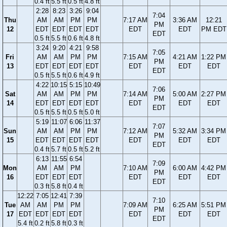
0.4 ft
5.5 ft
0.5 ft
4.8 ft
2:28
8:23
3:26
9:04
7:04
Thu
AM
AM
PM
PM
7:17 AM
3:36 AM
12:21
PM
12
EDT
EDT
EDT
EDT
EDT
EDT
PM EDT
EDT
0.5 ft
5.5 ft
0.6 ft
4.8 ft
3:24
9:20
4:21
9:58
7:05
Fri
AM
AM
PM
PM
7:15 AM
4:21 AM
1:22 PM
PM
13
EDT
EDT
EDT
EDT
EDT
EDT
EDT
EDT
0.5 ft
5.5 ft
0.6 ft
4.9 ft
4:22
10:15
5:15
10:49
7:06
Sat
AM
AM
PM
PM
7:14 AM
5:00 AM
2:27 PM
PM
14
EDT
EDT
EDT
EDT
EDT
EDT
EDT
EDT
0.5 ft
5.5 ft
0.5 ft
5.0 ft
5:19
11:07
6:06
11:37
7:07
Sun
AM
AM
PM
PM
7:12 AM
5:32 AM
3:34 PM
PM
15
EDT
EDT
EDT
EDT
EDT
EDT
EDT
EDT
0.4 ft
5.7 ft
0.5 ft
5.2 ft
6:13
11:55
6:54
7:09
Mon
AM
AM
PM
7:10 AM
6:00 AM
4:42 PM
PM
16
EDT
EDT
EDT
EDT
EDT
EDT
EDT
0.3 ft
5.8 ft
0.4 ft
12:22
7:05
12:41
7:39
7:10
Tue
AM
AM
PM
PM
7:09 AM
6:25 AM
5:51 PM
PM
17
EDT
EDT
EDT
EDT
EDT
EDT
EDT
EDT
5.4 ft
0.2 ft
5.8 ft
0.3 ft