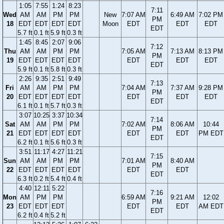
1:05
7:55
1:24
8:23
7:11
Wed
AM
AM
PM
PM
New
7:07 AM
6:49 AM
7:02 PM
PM
18
EDT
EDT
EDT
EDT
Moon
EDT
EDT
EDT
EDT
5.7 ft
0.1 ft
5.9 ft
0.3 ft
1:45
8:45
2:07
9:06
7:12
Thu
AM
AM
PM
PM
7:05 AM
7:13 AM
8:13 PM
PM
19
EDT
EDT
EDT
EDT
EDT
EDT
EDT
EDT
5.9 ft
0.1 ft
5.8 ft
0.3 ft
2:26
9:35
2:51
9:49
7:13
Fri
AM
AM
PM
PM
7:04 AM
7:37 AM
9:28 PM
PM
20
EDT
EDT
EDT
EDT
EDT
EDT
EDT
EDT
6.1 ft
0.1 ft
5.7 ft
0.3 ft
3:07
10:25
3:37
10:34
7:14
Sat
AM
AM
PM
PM
7:02 AM
8:06 AM
10:44
PM
21
EDT
EDT
EDT
EDT
EDT
EDT
PM EDT
EDT
6.2 ft
0.1 ft
5.6 ft
0.3 ft
3:51
11:17
4:27
11:21
7:15
Sun
AM
AM
PM
PM
7:01 AM
8:40 AM
PM
22
EDT
EDT
EDT
EDT
EDT
EDT
EDT
6.3 ft
0.2 ft
5.4 ft
0.4 ft
4:40
12:11
5:22
7:16
Mon
AM
PM
PM
6:59 AM
9:21 AM
12:02
PM
23
EDT
EDT
EDT
EDT
EDT
AM EDT
EDT
6.2 ft
0.4 ft
5.2 ft