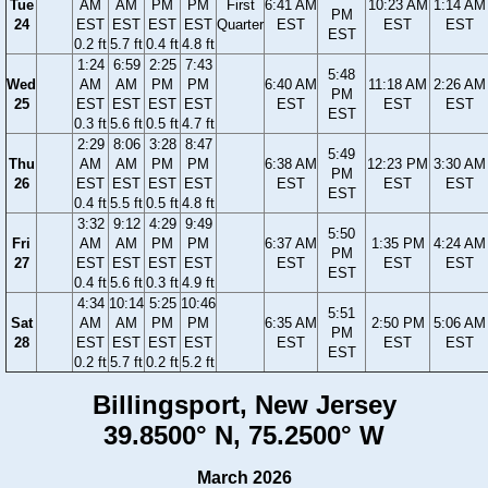
Tue
AM
AM
PM
PM
First
6:41 AM
10:23 AM
1:14 AM
PM
24
EST
EST
EST
EST
Quarter
EST
EST
EST
EST
0.2 ft
5.7 ft
0.4 ft
4.8 ft
1:24
6:59
2:25
7:43
5:48
Wed
AM
AM
PM
PM
6:40 AM
11:18 AM
2:26 AM
PM
25
EST
EST
EST
EST
EST
EST
EST
EST
0.3 ft
5.6 ft
0.5 ft
4.7 ft
2:29
8:06
3:28
8:47
5:49
Thu
AM
AM
PM
PM
6:38 AM
12:23 PM
3:30 AM
PM
26
EST
EST
EST
EST
EST
EST
EST
EST
0.4 ft
5.5 ft
0.5 ft
4.8 ft
3:32
9:12
4:29
9:49
5:50
Fri
AM
AM
PM
PM
6:37 AM
1:35 PM
4:24 AM
PM
27
EST
EST
EST
EST
EST
EST
EST
EST
0.4 ft
5.6 ft
0.3 ft
4.9 ft
4:34
10:14
5:25
10:46
5:51
Sat
AM
AM
PM
PM
6:35 AM
2:50 PM
5:06 AM
PM
28
EST
EST
EST
EST
EST
EST
EST
EST
0.2 ft
5.7 ft
0.2 ft
5.2 ft
Billingsport, New Jersey
39.8500° N, 75.2500° W
March 2026