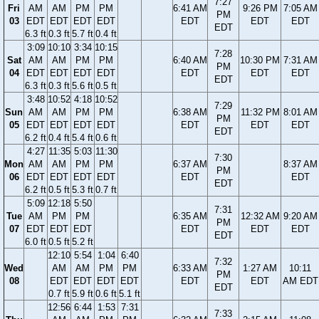
7:27
Fri
AM
AM
PM
PM
6:41 AM
9:26 PM
7:05 AM
PM
03
EDT
EDT
EDT
EDT
EDT
EDT
EDT
EDT
6.3 ft
0.3 ft
5.7 ft
0.4 ft
3:09
10:10
3:34
10:15
7:28
Sat
AM
AM
PM
PM
6:40 AM
10:30 PM
7:31 AM
PM
04
EDT
EDT
EDT
EDT
EDT
EDT
EDT
EDT
6.3 ft
0.3 ft
5.6 ft
0.5 ft
3:48
10:52
4:18
10:52
7:29
Sun
AM
AM
PM
PM
6:38 AM
11:32 PM
8:01 AM
PM
05
EDT
EDT
EDT
EDT
EDT
EDT
EDT
EDT
6.2 ft
0.4 ft
5.4 ft
0.6 ft
4:27
11:35
5:03
11:30
7:30
Mon
AM
AM
PM
PM
6:37 AM
8:37 AM
PM
06
EDT
EDT
EDT
EDT
EDT
EDT
EDT
6.2 ft
0.5 ft
5.3 ft
0.7 ft
5:09
12:18
5:50
7:31
Tue
AM
PM
PM
6:35 AM
12:32 AM
9:20 AM
PM
07
EDT
EDT
EDT
EDT
EDT
EDT
EDT
6.0 ft
0.5 ft
5.2 ft
12:10
5:54
1:04
6:40
7:32
Wed
AM
AM
PM
PM
6:33 AM
1:27 AM
10:11
PM
08
EDT
EDT
EDT
EDT
EDT
EDT
AM EDT
EDT
0.7 ft
5.9 ft
0.6 ft
5.1 ft
12:56
6:44
1:53
7:31
7:33