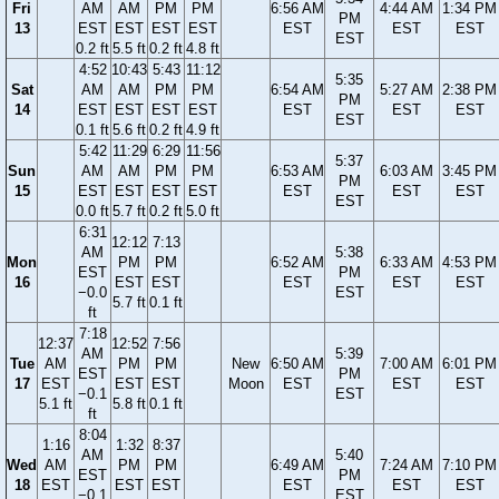
Fri
AM
AM
PM
PM
6:56 AM
4:44 AM
1:34 PM
PM
13
EST
EST
EST
EST
EST
EST
EST
EST
0.2 ft
5.5 ft
0.2 ft
4.8 ft
4:52
10:43
5:43
11:12
5:35
Sat
AM
AM
PM
PM
6:54 AM
5:27 AM
2:38 PM
PM
14
EST
EST
EST
EST
EST
EST
EST
EST
0.1 ft
5.6 ft
0.2 ft
4.9 ft
5:42
11:29
6:29
11:56
5:37
Sun
AM
AM
PM
PM
6:53 AM
6:03 AM
3:45 PM
PM
15
EST
EST
EST
EST
EST
EST
EST
EST
0.0 ft
5.7 ft
0.2 ft
5.0 ft
6:31
12:12
7:13
AM
5:38
Mon
PM
PM
6:52 AM
6:33 AM
4:53 PM
EST
PM
16
EST
EST
EST
EST
EST
−0.0
EST
5.7 ft
0.1 ft
ft
7:18
12:37
12:52
7:56
AM
5:39
Tue
AM
PM
PM
New
6:50 AM
7:00 AM
6:01 PM
EST
PM
17
EST
EST
EST
Moon
EST
EST
EST
−0.1
EST
5.1 ft
5.8 ft
0.1 ft
ft
8:04
1:16
1:32
8:37
AM
5:40
Wed
AM
PM
PM
6:49 AM
7:24 AM
7:10 PM
EST
PM
18
EST
EST
EST
EST
EST
EST
−0.1
EST