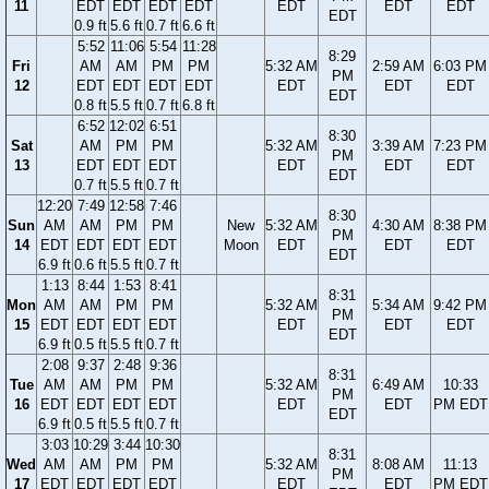
11
EDT
EDT
EDT
EDT
EDT
EDT
EDT
EDT
0.9 ft
5.6 ft
0.7 ft
6.6 ft
5:52
11:06
5:54
11:28
8:29
Fri
AM
AM
PM
PM
5:32 AM
2:59 AM
6:03 PM
PM
12
EDT
EDT
EDT
EDT
EDT
EDT
EDT
EDT
0.8 ft
5.5 ft
0.7 ft
6.8 ft
6:52
12:02
6:51
8:30
Sat
AM
PM
PM
5:32 AM
3:39 AM
7:23 PM
PM
13
EDT
EDT
EDT
EDT
EDT
EDT
EDT
0.7 ft
5.5 ft
0.7 ft
12:20
7:49
12:58
7:46
8:30
Sun
AM
AM
PM
PM
New
5:32 AM
4:30 AM
8:38 PM
PM
14
EDT
EDT
EDT
EDT
Moon
EDT
EDT
EDT
EDT
6.9 ft
0.6 ft
5.5 ft
0.7 ft
1:13
8:44
1:53
8:41
8:31
Mon
AM
AM
PM
PM
5:32 AM
5:34 AM
9:42 PM
PM
15
EDT
EDT
EDT
EDT
EDT
EDT
EDT
EDT
6.9 ft
0.5 ft
5.5 ft
0.7 ft
2:08
9:37
2:48
9:36
8:31
Tue
AM
AM
PM
PM
5:32 AM
6:49 AM
10:33
PM
16
EDT
EDT
EDT
EDT
EDT
EDT
PM EDT
EDT
6.9 ft
0.5 ft
5.5 ft
0.7 ft
3:03
10:29
3:44
10:30
8:31
Wed
AM
AM
PM
PM
5:32 AM
8:08 AM
11:13
PM
17
EDT
EDT
EDT
EDT
EDT
EDT
PM EDT