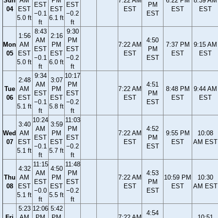
Sun
AM
PM
7:22 AM
6:22 PM
8:39 AM
EST
EST
PM
04
EST
EST
EST
EST
EST
−0.1
−0.2
EST
5.0 ft
6.1 ft
ft
ft
8:43
9:30
1:56
2:16
AM
PM
4:50
Mon
AM
PM
7:22 AM
7:37 PM
9:15 AM
EST
EST
PM
05
EST
EST
EST
EST
EST
−0.1
−0.2
EST
5.0 ft
6.0 ft
ft
ft
9:34
10:17
2:48
3:07
AM
PM
4:51
Tue
AM
PM
7:22 AM
8:48 PM
9:44 AM
EST
EST
PM
06
EST
EST
EST
EST
EST
−0.1
−0.2
EST
5.1 ft
5.8 ft
ft
ft
10:24
11:03
3:40
3:59
AM
PM
4:52
Wed
AM
PM
7:22 AM
9:55 PM
10:08
EST
EST
PM
07
EST
EST
EST
EST
AM EST
−0.1
−0.2
EST
5.1 ft
5.7 ft
ft
ft
11:15
11:48
4:32
4:50
AM
PM
4:53
Thu
AM
PM
7:22 AM
10:59 PM
10:30
EST
EST
PM
08
EST
EST
EST
EST
AM EST
−0.0
−0.2
EST
5.1 ft
5.5 ft
ft
ft
5:23
12:06
5:42
4:54
Fri
AM
PM
PM
7:22 AM
10:51