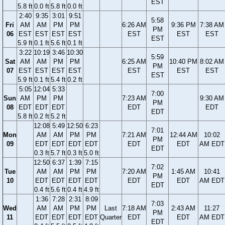
EST
5.8 ft
0.0 ft
5.8 ft
0.0 ft
2:40
9:35
3:01
9:51
5:58
Fri
AM
AM
PM
PM
6:26 AM
9:36 PM
7:38 AM
PM
06
EST
EST
EST
EST
EST
EST
EST
EST
5.9 ft
0.1 ft
5.6 ft
0.1 ft
3:22
10:19
3:46
10:30
5:59
Sat
AM
AM
PM
PM
6:25 AM
10:40 PM
8:02 AM
PM
07
EST
EST
EST
EST
EST
EST
EST
EST
5.9 ft
0.1 ft
5.4 ft
0.2 ft
5:05
12:04
5:33
7:00
Sun
AM
PM
PM
7:23 AM
9:30 AM
PM
08
EDT
EDT
EDT
EDT
EDT
EDT
5.8 ft
0.2 ft
5.2 ft
12:08
5:49
12:50
6:23
7:01
Mon
AM
AM
PM
PM
7:21 AM
12:44 AM
10:02
PM
09
EDT
EDT
EDT
EDT
EDT
EDT
AM EDT
EDT
0.3 ft
5.7 ft
0.3 ft
5.0 ft
12:50
6:37
1:39
7:15
7:02
Tue
AM
AM
PM
PM
7:20 AM
1:45 AM
10:41
PM
10
EDT
EDT
EDT
EDT
EDT
EDT
AM EDT
EDT
0.4 ft
5.6 ft
0.4 ft
4.9 ft
1:36
7:28
2:31
8:09
7:03
Wed
AM
AM
PM
PM
Last
7:18 AM
2:43 AM
11:27
PM
11
EDT
EDT
EDT
EDT
Quarter
EDT
EDT
AM EDT
EDT