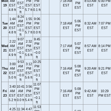
Mon
AM
PM
PM
7:18 AM
8:03 AM
6:00 PM
EST
PM
19
EST
EST
EST
EST
EST
EST
−0.1
EST
4.8 ft
5.7 ft
0.1 ft
ft
8:24
1:44
1:55
9:06
AM
5:06
Tue
AM
PM
PM
7:18 AM
8:32 AM
7:07 PM
EST
PM
20
EST
EST
EST
EST
EST
EST
−0.1
EST
4.8 ft
5.7 ft
0.0 ft
ft
9:07
9:45
2:22
2:32
AM
PM
5:07
Wed
AM
PM
7:17 AM
8:57 AM
8:14 PM
EST
EST
PM
21
EST
EST
EST
EST
EST
−0.1
−0.0
EST
4.9 ft
5.6 ft
ft
ft
9:53
10:25
3:00
3:12
AM
PM
5:08
Thu
AM
PM
7:16 AM
9:20 AM
9:21 PM
EST
EST
PM
22
EST
EST
EST
EST
EST
−0.0
−0.1
EST
5.0 ft
5.6 ft
ft
ft
11:07
3:40
10:41
3:56
PM
5:09
Fri
AM
AM
PM
7:16 AM
9:42 AM
10:29
EST
PM
23
EST
EST
EST
EST
EST
PM EST
−0.1
EST
5.2 ft
0.0 ft
5.4 ft
ft
11:53
4:25
11:34
4:47