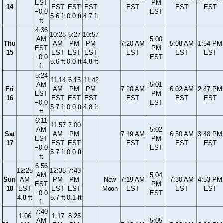
EST
PM
14
EST
EST
EST
EST
EST
EST
−0.0
EST
5.6 ft
0.0 ft
4.7 ft
ft
4:36
10:28
5:27
10:57
AM
5:00
Thu
AM
PM
PM
7:20 AM
5:08 AM
1:54 PM
EST
PM
15
EST
EST
EST
EST
EST
EST
−0.0
EST
5.6 ft
0.0 ft
4.8 ft
ft
5:24
11:14
6:15
11:42
AM
5:01
Fri
AM
PM
PM
7:20 AM
6:02 AM
2:47 PM
EST
PM
16
EST
EST
EST
EST
EST
EST
−0.0
EST
5.7 ft
0.0 ft
4.8 ft
ft
6:11
11:57
7:00
AM
5:02
Sat
AM
PM
7:19 AM
6:50 AM
3:48 PM
EST
PM
17
EST
EST
EST
EST
EST
−0.0
EST
5.7 ft
0.0 ft
ft
6:56
12:25
12:38
7:43
AM
5:04
Sun
AM
PM
PM
New
7:19 AM
7:30 AM
4:53 PM
EST
PM
18
EST
EST
EST
Moon
EST
EST
EST
−0.0
EST
4.8 ft
5.7 ft
0.1 ft
ft
7:40
1:06
1:17
8:25
AM
5:05