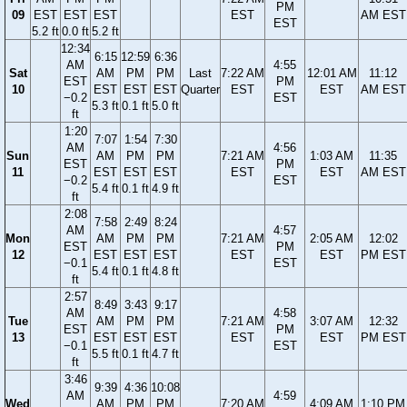
PM
09
EST
EST
EST
EST
AM EST
EST
5.2 ft
0.0 ft
5.2 ft
12:34
6:15
12:59
6:36
AM
4:55
Sat
AM
PM
PM
Last
7:22 AM
12:01 AM
11:12
EST
PM
10
EST
EST
EST
Quarter
EST
EST
AM EST
−0.2
EST
5.3 ft
0.1 ft
5.0 ft
ft
1:20
7:07
1:54
7:30
AM
4:56
Sun
AM
PM
PM
7:21 AM
1:03 AM
11:35
EST
PM
11
EST
EST
EST
EST
EST
AM EST
−0.2
EST
5.4 ft
0.1 ft
4.9 ft
ft
2:08
7:58
2:49
8:24
AM
4:57
Mon
AM
PM
PM
7:21 AM
2:05 AM
12:02
EST
PM
12
EST
EST
EST
EST
EST
PM EST
−0.1
EST
5.4 ft
0.1 ft
4.8 ft
ft
2:57
8:49
3:43
9:17
AM
4:58
Tue
AM
PM
PM
7:21 AM
3:07 AM
12:32
EST
PM
13
EST
EST
EST
EST
EST
PM EST
−0.1
EST
5.5 ft
0.1 ft
4.7 ft
ft
3:46
9:39
4:36
10:08
AM
4:59
Wed
AM
PM
PM
7:20 AM
4:09 AM
1:10 PM