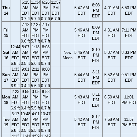
6:15
11:34
6:26
11:57
8:08
Thu
AM
AM
PM
PM
5:47 AM
4:01 AM
5:53 PM
PM
14
EDT
EDT
EDT
EDT
EDT
EDT
EDT
EDT
0.7 ft
5.7 ft
0.7 ft
6.7 ft
7:12
12:27
7:17
8:09
Fri
AM
PM
PM
5:46 AM
4:31 AM
7:11 PM
PM
15
EDT
EDT
EDT
EDT
EDT
EDT
EDT
0.6 ft
5.7 ft
0.7 ft
12:44
8:07
1:18
8:08
8:10
Sat
AM
AM
PM
PM
New
5:45 AM
5:07 AM
8:33 PM
PM
16
EDT
EDT
EDT
EDT
Moon
EDT
EDT
EDT
EDT
6.9 ft
0.5 ft
5.6 ft
0.7 ft
1:33
9:01
2:11
9:00
8:11
Sun
AM
AM
PM
PM
5:44 AM
5:52 AM
9:51 PM
PM
17
EDT
EDT
EDT
EDT
EDT
EDT
EDT
EDT
6.9 ft
0.4 ft
5.6 ft
0.7 ft
2:23
9:55
3:05
9:53
8:11
Mon
AM
AM
PM
PM
5:43 AM
6:50 AM
11:01
PM
18
EDT
EDT
EDT
EDT
EDT
EDT
PM EDT
EDT
6.9 ft
0.4 ft
5.5 ft
0.7 ft
3:17
10:48
4:01
10:47
8:12
Tue
AM
AM
PM
PM
5:42 AM
7:58 AM
11:57
PM
19
EDT
EDT
EDT
EDT
EDT
EDT
PM EDT
EDT
6.8 ft
0.5 ft
5.5 ft
0.7 ft
4:13
11:41
4:59
11:42