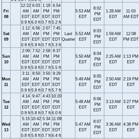
12:22
6:03
1:18
6:54
8:02
Fri
AM
AM
PM
PM
5:53 AM
1:28 AM
11:03
PM
08
EDT
EDT
EDT
EDT
EDT
EDT
AM EDT
EDT
0.9 ft
6.0 ft
0.7 ft
5.2 ft
1:12
6:56
2:07
7:45
8:03
Sat
AM
AM
PM
PM
Last
5:52 AM
1:59 AM
12:08
PM
09
EDT
EDT
EDT
EDT
Quarter
EDT
EDT
PM EDT
EDT
0.9 ft
5.9 ft
0.7 ft
5.3 ft
2:09
7:52
2:58
8:37
8:04
Sun
AM
AM
PM
PM
5:50 AM
2:25 AM
1:13 PM
PM
10
EDT
EDT
EDT
EDT
EDT
EDT
EDT
EDT
0.9 ft
5.9 ft
0.7 ft
5.5 ft
3:11
8:50
3:50
9:29
8:05
Mon
AM
AM
PM
PM
5:49 AM
2:50 AM
2:19 PM
PM
11
EDT
EDT
EDT
EDT
EDT
EDT
EDT
EDT
0.9 ft
5.8 ft
0.7 ft
5.7 ft
4:14
9:47
4:43
10:20
8:06
Tue
AM
AM
PM
PM
5:48 AM
3:13 AM
3:27 PM
PM
12
EDT
EDT
EDT
EDT
EDT
EDT
EDT
EDT
0.9 ft
5.8 ft
0.7 ft
6.0 ft
5:15
10:42
5:34
11:09
8:07
Wed
AM
AM
PM
PM
5:47 AM
3:36 AM
4:38 PM
PM
13
EDT
EDT
EDT
EDT
EDT
EDT
EDT
EDT
0.8 ft
5.8 ft
0.7 ft
6.4 ft