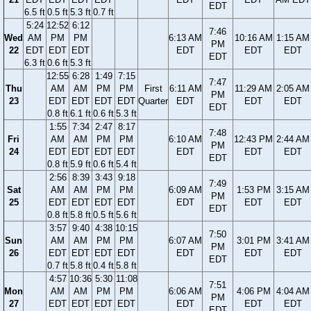
EDT
6.5 ft
0.5 ft
5.3 ft
0.7 ft
5:24
12:52
6:12
7:46
Wed
AM
PM
PM
6:13 AM
10:16 AM
1:15 AM
PM
22
EDT
EDT
EDT
EDT
EDT
EDT
EDT
6.3 ft
0.6 ft
5.3 ft
12:55
6:28
1:49
7:15
7:47
Thu
AM
AM
PM
PM
First
6:11 AM
11:29 AM
2:05 AM
PM
23
EDT
EDT
EDT
EDT
Quarter
EDT
EDT
EDT
EDT
0.8 ft
6.1 ft
0.6 ft
5.3 ft
1:55
7:34
2:47
8:17
7:48
Fri
AM
AM
PM
PM
6:10 AM
12:43 PM
2:44 AM
PM
24
EDT
EDT
EDT
EDT
EDT
EDT
EDT
EDT
0.8 ft
5.9 ft
0.6 ft
5.4 ft
2:56
8:39
3:43
9:18
7:49
Sat
AM
AM
PM
PM
6:09 AM
1:53 PM
3:15 AM
PM
25
EDT
EDT
EDT
EDT
EDT
EDT
EDT
EDT
0.8 ft
5.8 ft
0.5 ft
5.6 ft
3:57
9:40
4:38
10:15
7:50
Sun
AM
AM
PM
PM
6:07 AM
3:01 PM
3:41 AM
PM
26
EDT
EDT
EDT
EDT
EDT
EDT
EDT
EDT
0.7 ft
5.8 ft
0.4 ft
5.8 ft
4:57
10:36
5:30
11:08
7:51
Mon
AM
AM
PM
PM
6:06 AM
4:06 PM
4:04 AM
PM
27
EDT
EDT
EDT
EDT
EDT
EDT
EDT
EDT