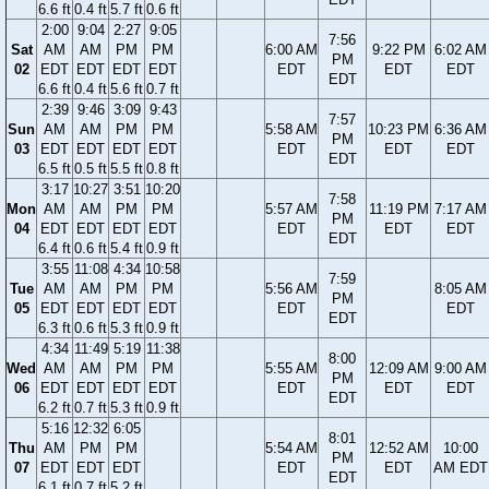
6.6 ft
0.4 ft
5.7 ft
0.6 ft
2:00
9:04
2:27
9:05
7:56
Sat
AM
AM
PM
PM
6:00 AM
9:22 PM
6:02 AM
PM
02
EDT
EDT
EDT
EDT
EDT
EDT
EDT
EDT
6.6 ft
0.4 ft
5.6 ft
0.7 ft
2:39
9:46
3:09
9:43
7:57
Sun
AM
AM
PM
PM
5:58 AM
10:23 PM
6:36 AM
PM
03
EDT
EDT
EDT
EDT
EDT
EDT
EDT
EDT
6.5 ft
0.5 ft
5.5 ft
0.8 ft
3:17
10:27
3:51
10:20
7:58
Mon
AM
AM
PM
PM
5:57 AM
11:19 PM
7:17 AM
PM
04
EDT
EDT
EDT
EDT
EDT
EDT
EDT
EDT
6.4 ft
0.6 ft
5.4 ft
0.9 ft
3:55
11:08
4:34
10:58
7:59
Tue
AM
AM
PM
PM
5:56 AM
8:05 AM
PM
05
EDT
EDT
EDT
EDT
EDT
EDT
EDT
6.3 ft
0.6 ft
5.3 ft
0.9 ft
4:34
11:49
5:19
11:38
8:00
Wed
AM
AM
PM
PM
5:55 AM
12:09 AM
9:00 AM
PM
06
EDT
EDT
EDT
EDT
EDT
EDT
EDT
EDT
6.2 ft
0.7 ft
5.3 ft
0.9 ft
5:16
12:32
6:05
8:01
Thu
AM
PM
PM
5:54 AM
12:52 AM
10:00
PM
07
EDT
EDT
EDT
EDT
EDT
AM EDT
EDT
6.1 ft
0.7 ft
5.2 ft