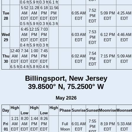
0.6 ft
5.9 ft
0.3 ft
6.1 ft
5:52
11:28
6:18
11:56
7:52
Tue
AM
AM
PM
PM
6:05 AM
5:09 PM
4:25 AM
PM
28
EDT
EDT
EDT
EDT
EDT
EDT
EDT
EDT
0.5 ft
5.9 ft
0.3 ft
6.3 ft
6:45
12:15
7:03
7:53
Wed
AM
PM
PM
6:03 AM
6:12 PM
4:46 AM
PM
29
EDT
EDT
EDT
EDT
EDT
EDT
EDT
0.4 ft
5.9 ft
0.3 ft
12:40
7:34
1:00
7:45
7:54
Thu
AM
AM
PM
PM
6:02 AM
7:15 PM
5:09 AM
PM
30
EDT
EDT
EDT
EDT
EDT
EDT
EDT
EDT
6.5 ft
0.4 ft
5.8 ft
0.4 ft
Billingsport, New Jersey
39.8500° N, 75.2500° W
May 2026
High
High
High
Day
Phase
Sunrise
Sunset
Moonrise
Moonset
Low
Low
1:21
8:20
1:44
8:26
7:55
Fri
AM
AM
PM
PM
Full
6:01 AM
8:19 PM
5:33 AM
PM
01
EDT
EDT
EDT
EDT
Moon
EDT
EDT
EDT
EDT