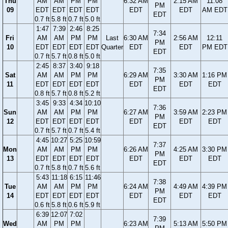
Thu
AM
AM
PM
PM
6:32 AM
2:15 AM
11:08
PM
09
EDT
EDT
EDT
EDT
EDT
EDT
AM EDT
EDT
0.7 ft
5.8 ft
0.7 ft
5.0 ft
1:47
7:39
2:46
8:25
7:34
Fri
AM
AM
PM
PM
Last
6:30 AM
2:56 AM
12:11
PM
10
EDT
EDT
EDT
EDT
Quarter
EDT
EDT
PM EDT
EDT
0.7 ft
5.7 ft
0.8 ft
5.0 ft
2:45
8:37
3:40
9:18
7:35
Sat
AM
AM
PM
PM
6:29 AM
3:30 AM
1:16 PM
PM
11
EDT
EDT
EDT
EDT
EDT
EDT
EDT
EDT
0.8 ft
5.7 ft
0.8 ft
5.2 ft
3:45
9:33
4:34
10:10
7:36
Sun
AM
AM
PM
PM
6:27 AM
3:59 AM
2:23 PM
PM
12
EDT
EDT
EDT
EDT
EDT
EDT
EDT
EDT
0.7 ft
5.7 ft
0.7 ft
5.4 ft
4:45
10:27
5:25
10:59
7:37
Mon
AM
AM
PM
PM
6:26 AM
4:25 AM
3:30 PM
PM
13
EDT
EDT
EDT
EDT
EDT
EDT
EDT
EDT
0.7 ft
5.8 ft
0.7 ft
5.6 ft
5:43
11:18
6:15
11:46
7:38
Tue
AM
AM
PM
PM
6:24 AM
4:49 AM
4:39 PM
PM
14
EDT
EDT
EDT
EDT
EDT
EDT
EDT
EDT
0.6 ft
5.8 ft
0.6 ft
5.9 ft
6:39
12:07
7:02
7:39
Wed
AM
PM
PM
6:23 AM
5:13 AM
5:50 PM