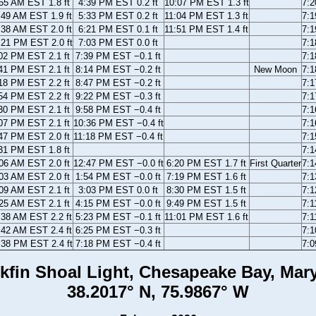
55 AM EST 1.8 ft
4:39 PM EST 0.2 ft
10:07 PM EST 1.3 ft
7:
:49 AM EST 1.9 ft
5:33 PM EST 0.2 ft
11:04 PM EST 1.3 ft
7:
:38 AM EST 2.0 ft
6:21 PM EST 0.1 ft
11:51 PM EST 1.4 ft
7:
:21 PM EST 2.0 ft
7:03 PM EST 0.0 ft
7:
02 PM EST 2.1 ft
7:39 PM EST −0.1 ft
7:
41 PM EST 2.1 ft
8:14 PM EST −0.2 ft
New Moon
7:
18 PM EST 2.2 ft
8:47 PM EST −0.2 ft
7:
54 PM EST 2.2 ft
9:22 PM EST −0.3 ft
7:
30 PM EST 2.1 ft
9:58 PM EST −0.4 ft
7:
07 PM EST 2.1 ft
10:36 PM EST −0.4 ft
7:
47 PM EST 2.0 ft
11:18 PM EST −0.4 ft
7:
31 PM EST 1.8 ft
7:
06 AM EST 2.0 ft
12:47 PM EST −0.0 ft
6:20 PM EST 1.7 ft
First Quarter
7:
03 AM EST 2.0 ft
1:54 PM EST −0.0 ft
7:19 PM EST 1.6 ft
7:
09 AM EST 2.1 ft
3:03 PM EST 0.0 ft
8:30 PM EST 1.5 ft
7:
25 AM EST 2.1 ft
4:15 PM EST −0.0 ft
9:49 PM EST 1.5 ft
7:
:38 AM EST 2.2 ft
5:23 PM EST −0.1 ft
11:01 PM EST 1.6 ft
7:
:42 AM EST 2.4 ft
6:25 PM EST −0.3 ft
7:
:38 PM EST 2.4 ft
7:18 PM EST −0.4 ft
7:
kfin Shoal Light, Chesapeake Bay, Mar
38.2017° N, 75.9867° W