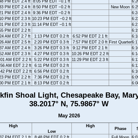
48 PM EDT 2.4 ft
8:05 PM EDT −0.1 ft
6:
33 PM EDT 2.4 ft
8:50 PM EDT −0.2 ft
New Moon
6:
21 PM EDT 2.4 ft
9:36 PM EDT −0.2 ft
6:
10 PM EDT 2.3 ft
10:23 PM EDT −0.2 ft
6:
01 PM EDT 2.3 ft
11:14 PM EDT −0.1 ft
6:
55 PM EDT 2.2 ft
6:
24 AM EDT 2.7 ft
1:13 PM EDT 0.2 ft
6:52 PM EDT 2.1 ft
6:
26 AM EDT 2.5 ft
2:20 PM EDT 0.3 ft
7:57 PM EDT 2.0 ft
First Quarter
6:
37 AM EDT 2.4 ft
3:26 PM EDT 0.3 ft
9:12 PM EDT 2.1 ft
6:
52 AM EDT 2.3 ft
4:27 PM EDT 0.3 ft
10:26 PM EDT 2.2 ft
6:
:01 AM EDT 2.2 ft
5:22 PM EDT 0.3 ft
11:29 PM EDT 2.3 ft
6:
:56 AM EDT 2.2 ft
6:11 PM EDT 0.2 ft
6:
:42 PM EDT 2.2 ft
6:56 PM EDT 0.2 ft
6:
23 PM EDT 2.2 ft
7:36 PM EDT 0.2 ft
6:
00 PM EDT 2.1 ft
8:13 PM EDT 0.2 ft
6:
kfin Shoal Light, Chesapeake Bay, Mar
38.2017° N, 75.9867° W
May 2026
High
High
Phase
Low
37 PM EDT 2.1 ft
8:48 PM EDT 0.2 ft
Full Moon
6: