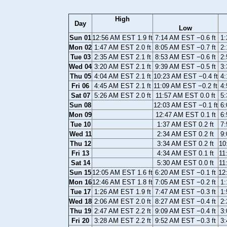
High
Day
Low
Sun 01
12:56 AM EST 1.9 ft
7:14 AM EST −0.6 ft
1:
Mon 02
1:47 AM EST 2.0 ft
8:05 AM EST −0.7 ft
2:
Tue 03
2:35 AM EST 2.1 ft
8:53 AM EST −0.6 ft
2:
Wed 04
3:20 AM EST 2.1 ft
9:39 AM EST −0.5 ft
3:
Thu 05
4:04 AM EST 2.1 ft
10:23 AM EST −0.4 ft
4:
Fri 06
4:45 AM EST 2.1 ft
11:09 AM EST −0.2 ft
4:
Sat 07
5:26 AM EST 2.0 ft
11:57 AM EST 0.0 ft
5:
Sun 08
12:03 AM EST −0.1 ft
6:
Mon 09
12:47 AM EST 0.1 ft
6:
Tue 10
1:37 AM EST 0.2 ft
7:
Wed 11
2:34 AM EST 0.2 ft
9:
Thu 12
3:34 AM EST 0.2 ft
10
Fri 13
4:34 AM EST 0.1 ft
11
Sat 14
5:30 AM EST 0.0 ft
11
Sun 15
12:05 AM EST 1.6 ft
6:20 AM EST −0.1 ft
12
Mon 16
12:46 AM EST 1.8 ft
7:05 AM EST −0.2 ft
1:
Tue 17
1:26 AM EST 1.9 ft
7:47 AM EST −0.3 ft
1:
Wed 18
2:06 AM EST 2.0 ft
8:27 AM EST −0.4 ft
2:
Thu 19
2:47 AM EST 2.2 ft
9:09 AM EST −0.4 ft
3:
Fri 20
3:28 AM EST 2.2 ft
9:52 AM EST −0.3 ft
3: