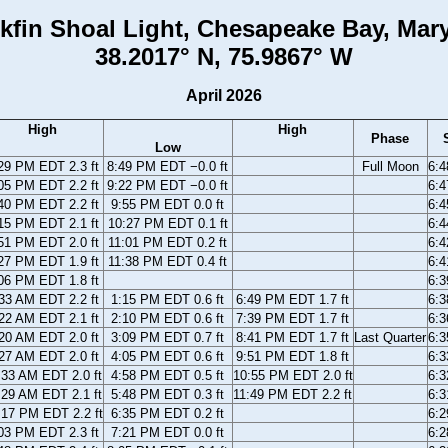
kfin Shoal Light, Chesapeake Bay, Mar
38.2017° N, 75.9867° W
April 2026
High
High
Phase
Low
29 PM EDT 2.3 ft
8:49 PM EDT −0.0 ft
Full Moon
6:
05 PM EDT 2.2 ft
9:22 PM EDT −0.0 ft
6:
40 PM EDT 2.2 ft
9:55 PM EDT 0.0 ft
6:
15 PM EDT 2.1 ft
10:27 PM EDT 0.1 ft
6:
51 PM EDT 2.0 ft
11:01 PM EDT 0.2 ft
6:
27 PM EDT 1.9 ft
11:38 PM EDT 0.4 ft
6:
06 PM EDT 1.8 ft
6:
33 AM EDT 2.2 ft
1:15 PM EDT 0.6 ft
6:49 PM EDT 1.7 ft
6:
22 AM EDT 2.1 ft
2:10 PM EDT 0.6 ft
7:39 PM EDT 1.7 ft
6:
20 AM EDT 2.0 ft
3:09 PM EDT 0.7 ft
8:41 PM EDT 1.7 ft
Last Quarter
6:
27 AM EDT 2.0 ft
4:05 PM EDT 0.6 ft
9:51 PM EDT 1.8 ft
6:
:33 AM EDT 2.0 ft
4:58 PM EDT 0.5 ft
10:55 PM EDT 2.0 ft
6:
:29 AM EDT 2.1 ft
5:48 PM EDT 0.3 ft
11:49 PM EDT 2.2 ft
6:
:17 PM EDT 2.2 ft
6:35 PM EDT 0.2 ft
6:
03 PM EDT 2.3 ft
7:21 PM EDT 0.0 ft
6: