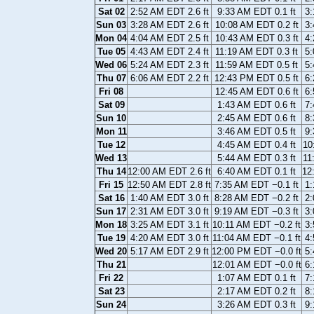
Sat 02
2:52 AM EDT 2.6 ft
9:33 AM EDT 0.1 ft
3:
Sun 03
3:28 AM EDT 2.6 ft
10:08 AM EDT 0.2 ft
3:
Mon 04
4:04 AM EDT 2.5 ft
10:43 AM EDT 0.3 ft
4:
Tue 05
4:43 AM EDT 2.4 ft
11:19 AM EDT 0.3 ft
5:
Wed 06
5:24 AM EDT 2.3 ft
11:59 AM EDT 0.5 ft
5:
Thu 07
6:06 AM EDT 2.2 ft
12:43 PM EDT 0.5 ft
6:
Fri 08
12:45 AM EDT 0.6 ft
6:
Sat 09
1:43 AM EDT 0.6 ft
7:
Sun 10
2:45 AM EDT 0.6 ft
8:
Mon 11
3:46 AM EDT 0.5 ft
9:
Tue 12
4:45 AM EDT 0.4 ft
10
Wed 13
5:44 AM EDT 0.3 ft
11
Thu 14
12:00 AM EDT 2.6 ft
6:40 AM EDT 0.1 ft
12
Fri 15
12:50 AM EDT 2.8 ft
7:35 AM EDT −0.1 ft
1:
Sat 16
1:40 AM EDT 3.0 ft
8:28 AM EDT −0.2 ft
2:
Sun 17
2:31 AM EDT 3.0 ft
9:19 AM EDT −0.3 ft
3:
Mon 18
3:25 AM EDT 3.1 ft
10:11 AM EDT −0.2 ft
3:
Tue 19
4:20 AM EDT 3.0 ft
11:04 AM EDT −0.1 ft
4:
Wed 20
5:17 AM EDT 2.9 ft
12:00 PM EDT −0.0 ft
5:
Thu 21
12:01 AM EDT −0.0 ft
6:
Fri 22
1:07 AM EDT 0.1 ft
7:
Sat 23
2:17 AM EDT 0.2 ft
8:
Sun 24
3:26 AM EDT 0.3 ft
9: