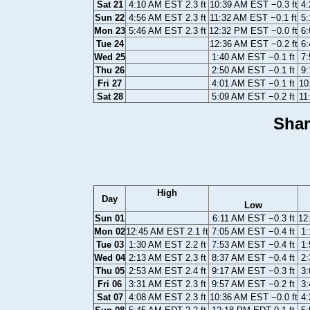
Sat 21
4:10 AM EST 2.3 ft
10:39 AM EST −0.3 ft
4:
Sun 22
4:56 AM EST 2.3 ft
11:32 AM EST −0.1 ft
5:
Mon 23
5:46 AM EST 2.3 ft
12:32 PM EST −0.0 ft
6:
Tue 24
12:36 AM EST −0.2 ft
6:
Wed 25
1:40 AM EST −0.1 ft
7:
Thu 26
2:50 AM EST −0.1 ft
9:
Fri 27
4:01 AM EST −0.1 ft
10
Sat 28
5:09 AM EST −0.2 ft
11
Shar
High
Day
Low
Sun 01
6:11 AM EST −0.3 ft
12
Mon 02
12:45 AM EST 2.1 ft
7:05 AM EST −0.4 ft
1:
Tue 03
1:30 AM EST 2.2 ft
7:53 AM EST −0.4 ft
1:
Wed 04
2:13 AM EST 2.3 ft
8:37 AM EST −0.4 ft
2:
Thu 05
2:53 AM EST 2.4 ft
9:17 AM EST −0.3 ft
3:
Fri 06
3:31 AM EST 2.3 ft
9:57 AM EST −0.2 ft
3:
Sat 07
4:08 AM EST 2.3 ft
10:36 AM EST −0.0 ft
4: