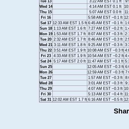
Tue 13
3:22 AM EST 0.1 ft
9:
Wed 14
4:14 AM EST 0.1 ft
10
Thu 15
5:07 AM EST 0.0 ft
11
Fri 16
5:58 AM EST −0.1 ft
12
Sat 17
12:33 AM EST 1.5 ft
6:45 AM EST −0.1 ft
1:
Sun 18
1:13 AM EST 1.6 ft
7:27 AM EST −0.2 ft
1:
Mon 19
1:53 AM EST 1.7 ft
8:07 AM EST −0.3 ft
2:
Tue 20
2:32 AM EST 1.7 ft
8:46 AM EST −0.3 ft
2:
Wed 21
3:11 AM EST 1.8 ft
9:25 AM EST −0.3 ft
3:
Thu 22
3:51 AM EST 1.9 ft
10:08 AM EST −0.3 ft
4:
Fri 23
4:33 AM EST 1.9 ft
10:54 AM EST −0.2 ft
4:
Sat 24
5:17 AM EST 2.0 ft
11:47 AM EST −0.1 ft
5:
Sun 25
12:05 AM EST −0.3 ft
6:
Mon 26
12:59 AM EST −0.3 ft
7:
Tue 27
1:57 AM EST −0.3 ft
8:
Wed 28
3:01 AM EST −0.3 ft
9:
Thu 29
4:07 AM EST −0.3 ft
10
Fri 30
5:13 AM EST −0.4 ft
11
Sat 31
12:02 AM EST 1.7 ft
6:16 AM EST −0.5 ft
12
Shar