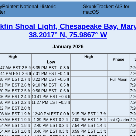
yPointer: National Historic
SkunkTracker: AIS for
ter
macOS
kfin Shoal Light, Chesapeake Bay, Mar
38.2017° N, 75.9867° W
January 2026
High
High
Phase
Low
:47 AM EST 2.5 ft
6:35 PM EST −0.3 ft
7:
:44 PM EST 2.6 ft
7:31 PM EST −0.4 ft
7:
38 PM EST 2.7 ft
8:22 PM EST −0.5 ft
Full Moon
7:
31 PM EST 2.6 ft
9:10 PM EST −0.5 ft
7:
20 PM EST 2.5 ft
9:56 PM EST −0.5 ft
7:
06 PM EST 2.4 ft
10:41 PM EST −0.4 ft
7:
50 PM EST 2.2 ft
11:27 PM EST −0.3 ft
7:
32 PM EST 2.0 ft
7:
08 AM EST 1.9 ft
12:40 PM EST 0.0 ft
6:15 PM EST 1.7 ft
7:
59 AM EST 1.9 ft
1:39 PM EST 0.2 ft
7:00 PM EST 1.5 ft
Last Quarter
7:
54 AM EST 1.8 ft
2:40 PM EST 0.2 ft
7:54 PM EST 1.4 ft
7:
54 AM EST 1.8 ft
3:40 PM EST 0.3 ft
8:59 PM EST 1.3 ft
7: