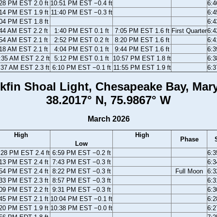
28 PM EST 2.0 ft
10:51 PM EST −0.4 ft
6:
14 PM EST 1.9 ft
11:40 PM EST −0.3 ft
6:
04 PM EST 1.8 ft
6:
44 AM EST 2.2 ft
1:40 PM EST 0.1 ft
7:05 PM EST 1.6 ft
First Quarter
6:
54 AM EST 2.1 ft
2:52 PM EST 0.2 ft
8:20 PM EST 1.6 ft
6:
18 AM EST 2.1 ft
4:04 PM EST 0.1 ft
9:44 PM EST 1.6 ft
6:
:35 AM EST 2.2 ft
5:12 PM EST 0.1 ft
10:57 PM EST 1.8 ft
6:
:37 AM EST 2.3 ft
6:10 PM EST −0.1 ft
11:55 PM EST 1.9 ft
6:
kfin Shoal Light, Chesapeake Bay, Mar
38.2017° N, 75.9867° W
March 2026
High
High
Phase
Low
:28 PM EST 2.4 ft
6:59 PM EST −0.2 ft
6:
13 PM EST 2.4 ft
7:43 PM EST −0.3 ft
6:
54 PM EST 2.4 ft
8:22 PM EST −0.3 ft
Full Moon
6:
33 PM EST 2.3 ft
8:57 PM EST −0.3 ft
6:
09 PM EST 2.2 ft
9:31 PM EST −0.3 ft
6:
45 PM EST 2.1 ft
10:04 PM EST −0.1 ft
6:
20 PM EST 1.9 ft
10:38 PM EST −0.0 ft
6: