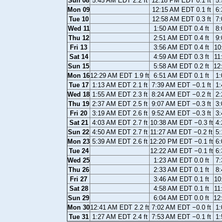
Sun 08
5:45 AM EDT 2.2 ft
12:18 PM EDT 0.1 ft
5:
Mon 09
12:15 AM EDT 0.1 ft
6:
Tue 10
12:58 AM EDT 0.3 ft
7:
Wed 11
1:50 AM EDT 0.4 ft
8:
Thu 12
2:51 AM EDT 0.4 ft
9:
Fri 13
3:56 AM EDT 0.4 ft
10
Sat 14
4:59 AM EDT 0.3 ft
11
Sun 15
5:58 AM EDT 0.2 ft
12
Mon 16
12:29 AM EDT 1.9 ft
6:51 AM EDT 0.1 ft
1:
Tue 17
1:13 AM EDT 2.1 ft
7:39 AM EDT −0.1 ft
1:
Wed 18
1:55 AM EDT 2.3 ft
8:24 AM EDT −0.2 ft
2:
Thu 19
2:37 AM EDT 2.5 ft
9:07 AM EDT −0.3 ft
3:
Fri 20
3:19 AM EDT 2.6 ft
9:52 AM EDT −0.3 ft
3:
Sat 21
4:03 AM EDT 2.7 ft
10:38 AM EDT −0.3 ft
4:
Sun 22
4:50 AM EDT 2.7 ft
11:27 AM EDT −0.2 ft
5:
Mon 23
5:39 AM EDT 2.6 ft
12:20 PM EDT −0.1 ft
6:
Tue 24
12:22 AM EDT −0.1 ft
6:
Wed 25
1:23 AM EDT 0.0 ft
7:
Thu 26
2:33 AM EDT 0.1 ft
8:
Fri 27
3:46 AM EDT 0.1 ft
10
Sat 28
4:58 AM EDT 0.1 ft
11
Sun 29
6:04 AM EDT 0.0 ft
12
Mon 30
12:41 AM EDT 2.2 ft
7:02 AM EDT −0.0 ft
1:
Tue 31
1:27 AM EDT 2.4 ft
7:53 AM EDT −0.1 ft
1: