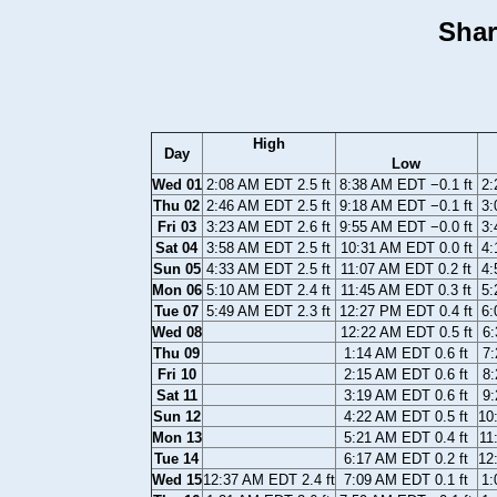
Shar
High
Day
Low
Wed 01
2:08 AM EDT 2.5 ft
8:38 AM EDT −0.1 ft
2:
Thu 02
2:46 AM EDT 2.5 ft
9:18 AM EDT −0.1 ft
3:
Fri 03
3:23 AM EDT 2.6 ft
9:55 AM EDT −0.0 ft
3:
Sat 04
3:58 AM EDT 2.5 ft
10:31 AM EDT 0.0 ft
4:
Sun 05
4:33 AM EDT 2.5 ft
11:07 AM EDT 0.2 ft
4:
Mon 06
5:10 AM EDT 2.4 ft
11:45 AM EDT 0.3 ft
5:
Tue 07
5:49 AM EDT 2.3 ft
12:27 PM EDT 0.4 ft
6:
Wed 08
12:22 AM EDT 0.5 ft
6:
Thu 09
1:14 AM EDT 0.6 ft
7:
Fri 10
2:15 AM EDT 0.6 ft
8:
Sat 11
3:19 AM EDT 0.6 ft
9:
Sun 12
4:22 AM EDT 0.5 ft
10
Mon 13
5:21 AM EDT 0.4 ft
11
Tue 14
6:17 AM EDT 0.2 ft
12
Wed 15
12:37 AM EDT 2.4 ft
7:09 AM EDT 0.1 ft
1: