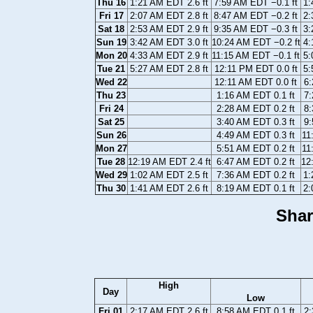
Thu 16
1:21 AM EDT 2.6 ft
7:59 AM EDT −0.1 ft
1:
Fri 17
2:07 AM EDT 2.8 ft
8:47 AM EDT −0.2 ft
2:
Sat 18
2:53 AM EDT 2.9 ft
9:35 AM EDT −0.3 ft
3:
Sun 19
3:42 AM EDT 3.0 ft
10:24 AM EDT −0.2 ft
4:
Mon 20
4:33 AM EDT 2.9 ft
11:15 AM EDT −0.1 ft
5:
Tue 21
5:27 AM EDT 2.8 ft
12:11 PM EDT 0.0 ft
5:
Wed 22
12:11 AM EDT 0.0 ft
6:
Thu 23
1:16 AM EDT 0.1 ft
7:
Fri 24
2:28 AM EDT 0.2 ft
8:
Sat 25
3:40 AM EDT 0.3 ft
9:
Sun 26
4:49 AM EDT 0.3 ft
11
Mon 27
5:51 AM EDT 0.2 ft
11
Tue 28
12:19 AM EDT 2.4 ft
6:47 AM EDT 0.2 ft
12
Wed 29
1:02 AM EDT 2.5 ft
7:36 AM EDT 0.2 ft
1:
Thu 30
1:41 AM EDT 2.6 ft
8:19 AM EDT 0.1 ft
2:
Shar
High
Day
Low
Fri 01
2:17 AM EDT 2.6 ft
8:58 AM EDT 0.1 ft
2: