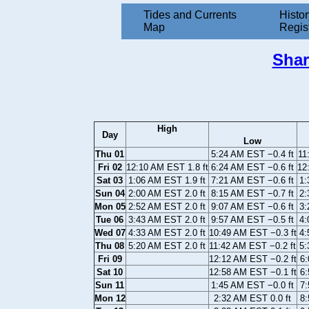
Tides and Currents
Histor
Map
Regis
Shar
High
Day
Low
Thu 01
5:24 AM EST −0.4 ft
11
Fri 02
12:10 AM EST 1.8 ft
6:24 AM EST −0.6 ft
12
Sat 03
1:06 AM EST 1.9 ft
7:21 AM EST −0.6 ft
1:
Sun 04
2:00 AM EST 2.0 ft
8:15 AM EST −0.7 ft
2:
Mon 05
2:52 AM EST 2.0 ft
9:07 AM EST −0.6 ft
3:
Tue 06
3:43 AM EST 2.0 ft
9:57 AM EST −0.5 ft
4:
Wed 07
4:33 AM EST 2.0 ft
10:49 AM EST −0.3 ft
4:
Thu 08
5:20 AM EST 2.0 ft
11:42 AM EST −0.2 ft
5:
Fri 09
12:12 AM EST −0.2 ft
6:
Sat 10
12:58 AM EST −0.1 ft
6:
Sun 11
1:45 AM EST −0.0 ft
7:
Mon 12
2:32 AM EST 0.0 ft
8: