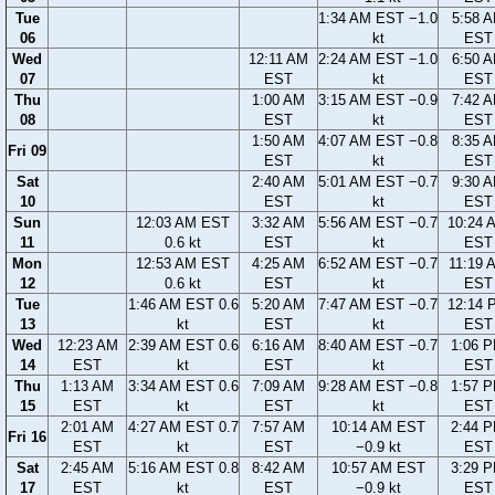
Tue
1:34 AM EST −1.0
5:58 
06
kt
EST
Wed
12:11 AM
2:24 AM EST −1.0
6:50 
07
EST
kt
EST
Thu
1:00 AM
3:15 AM EST −0.9
7:42 
08
EST
kt
EST
1:50 AM
4:07 AM EST −0.8
8:35 
Fri 09
EST
kt
EST
Sat
2:40 AM
5:01 AM EST −0.7
9:30 
10
EST
kt
EST
Sun
12:03 AM EST
3:32 AM
5:56 AM EST −0.7
10:24 
11
0.6 kt
EST
kt
EST
Mon
12:53 AM EST
4:25 AM
6:52 AM EST −0.7
11:19 
12
0.6 kt
EST
kt
EST
Tue
1:46 AM EST 0.6
5:20 AM
7:47 AM EST −0.7
12:14 
13
kt
EST
kt
EST
Wed
12:23 AM
2:39 AM EST 0.6
6:16 AM
8:40 AM EST −0.7
1:06 
14
EST
kt
EST
kt
EST
Thu
1:13 AM
3:34 AM EST 0.6
7:09 AM
9:28 AM EST −0.8
1:57 
15
EST
kt
EST
kt
EST
2:01 AM
4:27 AM EST 0.7
7:57 AM
10:14 AM EST
2:44 
Fri 16
EST
kt
EST
−0.9 kt
EST
Sat
2:45 AM
5:16 AM EST 0.8
8:42 AM
10:57 AM EST
3:29 
17
EST
kt
EST
−0.9 kt
EST