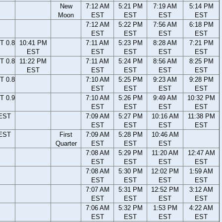
New
7:12 AM
5:21 PM
7:19 AM
5:14 PM
Moon
EST
EST
EST
EST
7:12 AM
5:22 PM
7:56 AM
6:18 PM
EST
EST
EST
EST
T 0.8
10:41 PM
7:11 AM
5:23 PM
8:28 AM
7:21 PM
EST
EST
EST
EST
EST
T 0.8
11:22 PM
7:11 AM
5:24 PM
8:56 AM
8:25 PM
EST
EST
EST
EST
EST
T 0.8
7:10 AM
5:25 PM
9:23 AM
9:28 PM
EST
EST
EST
EST
T 0.9
7:10 AM
5:26 PM
9:49 AM
10:32 PM
EST
EST
EST
EST
 EST
7:09 AM
5:27 PM
10:16 AM
11:38 PM
EST
EST
EST
EST
 EST
First
7:09 AM
5:28 PM
10:46 AM
Quarter
EST
EST
EST
7:08 AM
5:29 PM
11:20 AM
12:47 AM
EST
EST
EST
EST
7:08 AM
5:30 PM
12:02 PM
1:59 AM
EST
EST
EST
EST
7:07 AM
5:31 PM
12:52 PM
3:12 AM
EST
EST
EST
EST
7:06 AM
5:32 PM
1:53 PM
4:22 AM
EST
EST
EST
EST