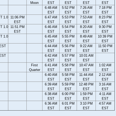
Moon
EST
EST
EST
EST
6:48 AM
5:52 PM
7:26 AM
7:18 PM
EST
EST
EST
EST
T 1.0
11:06 PM
6:47 AM
5:53 PM
7:53 AM
8:23 PM
EST
EST
EST
EST
EST
T 1.0
11:51 PM
6:46 AM
5:54 PM
8:20 AM
9:30 PM
EST
EST
EST
EST
EST
T 1.0
6:45 AM
5:55 PM
8:49 AM
10:39 PM
EST
EST
EST
EST
 EST
6:44 AM
5:56 PM
9:22 AM
11:50 PM
EST
EST
EST
EST
 EST
6:42 AM
5:57 PM
10:01 AM
EST
EST
EST
First
6:41 AM
5:58 PM
10:47 AM
1:02 AM
Quarter
EST
EST
EST
EST
6:40 AM
5:58 PM
11:44 AM
2:12 AM
EST
EST
EST
EST
6:39 AM
5:59 PM
12:48 PM
3:16 AM
EST
EST
EST
EST
6:38 AM
6:00 PM
1:59 PM
4:11 AM
EST
EST
EST
EST
6:36 AM
6:01 PM
3:10 PM
4:57 AM
EST
EST
EST
EST