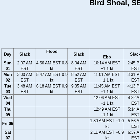
Bird Shoal, SE
Flood
Day
Slack
Slack
Slac
Ebb
Sun
2:07 AM
4:56 AM EST 0.8
8:04 AM
10:14 AM EST
2:45 
01
EST
kt
EST
−1.1 kt
EST
Mon
3:00 AM
5:47 AM EST 0.9
8:52 AM
11:01 AM EST
3:31 
02
EST
kt
EST
−1.1 kt
EST
Tue
3:48 AM
6:18 AM EST 0.9
9:35 AM
11:45 AM EST
4:13 
03
EST
kt
EST
−1.1 kt
EST
Wed
12:06 AM EST
4:32 
04
−1.1 kt
EST
Thu
12:49 AM EST
5:14 
05
−1.1 kt
EST
1:30 AM EST −1.0
5:56 
Fri 06
kt
EST
Sat
2:11 AM EST −0.9
6:37 
07
kt
EST