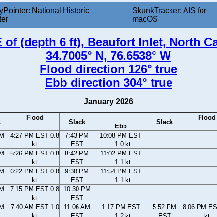
yPointer: National Historic
SkunkTracker: AIS for
ter
macOS
 of (depth 6 ft), Beaufort Inlet, North C
34.7005° N, 76.6538° W
Flood direction 126° true
Ebb direction 304° true
January 2026
Flood
Flood
k
Slack
Slack
Ebb
PM
4:27 PM EST 0.8
7:43 PM
10:08 PM EST
kt
EST
−1.0 kt
PM
5:26 PM EST 0.8
8:42 PM
11:02 PM EST
kt
EST
−1.1 kt
PM
6:22 PM EST 0.8
9:38 PM
11:54 PM EST
kt
EST
−1.1 kt
PM
7:15 PM EST 0.8
10:30 PM
kt
EST
AM
7:40 AM EST 1.0
11:06 AM
1:17 PM EST
5:52 PM
8:06 PM ES
kt
EST
−1.2 kt
EST
kt