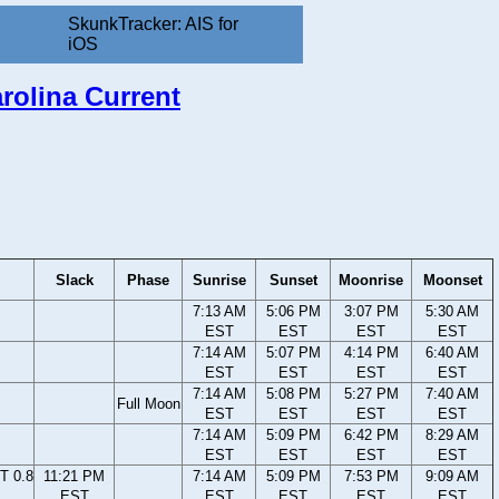
SkunkTracker: AIS for
iOS
arolina Current
Slack
Phase
Sunrise
Sunset
Moonrise
Moonset
7:13 AM
5:06 PM
3:07 PM
5:30 AM
EST
EST
EST
EST
7:14 AM
5:07 PM
4:14 PM
6:40 AM
EST
EST
EST
EST
7:14 AM
5:08 PM
5:27 PM
7:40 AM
Full Moon
EST
EST
EST
EST
7:14 AM
5:09 PM
6:42 PM
8:29 AM
EST
EST
EST
EST
T 0.8
11:21 PM
7:14 AM
5:09 PM
7:53 PM
9:09 AM
EST
EST
EST
EST
EST