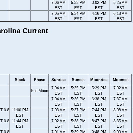
7:06 AM
5:33 PM
3:02 PM
5:25 AM
EST
EST
EST
EST
7:05 AM
5:34 PM
4:16 PM
6:18 AM
EST
EST
EST
EST
arolina Current
Slack
Phase
Sunrise
Sunset
Moonrise
Moonset
7:04 AM
5:35 PM
5:29 PM
7:02 AM
Full Moon
EST
EST
EST
EST
7:04 AM
5:36 PM
6:38 PM
7:37 AM
EST
EST
EST
EST
T 0.8
11:00 PM
7:03 AM
5:37 PM
7:44 PM
8:08 AM
EST
EST
EST
EST
EST
T 0.8
11:44 PM
7:02 AM
5:38 PM
8:47 PM
8:35 AM
EST
EST
EST
EST
EST
T 0.8
7:01 AM
5:39 PM
9:48 PM
9:00 AM