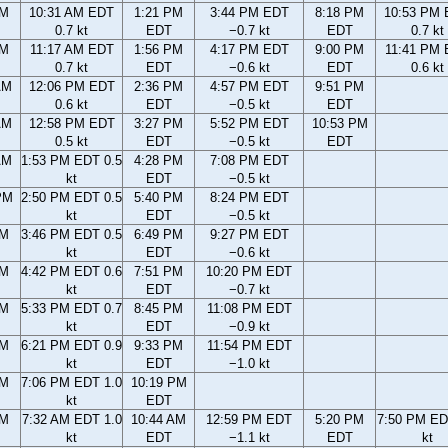
AM
10:31 AM EDT
1:21 PM
3:44 PM EDT
8:18 PM
10:53 PM
0.7 kt
EDT
−0.7 kt
EDT
0.7 kt
AM
11:17 AM EDT
1:56 PM
4:17 PM EDT
9:00 PM
11:41 PM
0.7 kt
EDT
−0.6 kt
EDT
0.6 kt
AM
12:06 PM EDT
2:36 PM
4:57 PM EDT
9:51 PM
0.6 kt
EDT
−0.5 kt
EDT
AM
12:58 PM EDT
3:27 PM
5:52 PM EDT
10:53 PM
0.5 kt
EDT
−0.5 kt
EDT
AM
1:53 PM EDT 0.5
4:28 PM
7:08 PM EDT
kt
EDT
−0.5 kt
PM
2:50 PM EDT 0.5
5:40 PM
8:24 PM EDT
kt
EDT
−0.5 kt
PM
3:46 PM EDT 0.5
6:49 PM
9:27 PM EDT
kt
EDT
−0.6 kt
PM
4:42 PM EDT 0.6
7:51 PM
10:20 PM EDT
kt
EDT
−0.7 kt
PM
5:33 PM EDT 0.7
8:45 PM
11:08 PM EDT
kt
EDT
−0.9 kt
PM
6:21 PM EDT 0.9
9:33 PM
11:54 PM EDT
kt
EDT
−1.0 kt
PM
7:06 PM EDT 1.0
10:19 PM
kt
EDT
AM
7:32 AM EDT 1.0
10:44 AM
12:59 PM EDT
5:20 PM
7:50 PM ED
kt
EDT
−1.1 kt
EDT
kt