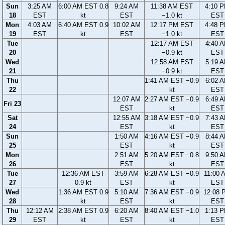
Sun
3:25 AM
6:00 AM EST 0.8
9:24 AM
11:38 AM EST
4:10 
18
EST
kt
EST
−1.0 kt
EST
Mon
4:03 AM
6:40 AM EST 0.9
10:02 AM
12:17 PM EST
4:48 
19
EST
kt
EST
−1.0 kt
EST
Tue
12:17 AM EST
4:40 
20
−0.9 kt
EST
Wed
12:58 AM EST
5:19 
21
−0.9 kt
EST
Thu
1:41 AM EST −0.9
6:02 
22
kt
EST
12:07 AM
2:27 AM EST −0.9
6:49 
Fri 23
EST
kt
EST
Sat
12:55 AM
3:18 AM EST −0.9
7:43 
24
EST
kt
EST
Sun
1:50 AM
4:16 AM EST −0.9
8:44 
25
EST
kt
EST
Mon
2:51 AM
5:20 AM EST −0.8
9:50 
26
EST
kt
EST
Tue
12:36 AM EST
3:59 AM
6:28 AM EST −0.9
11:00 
27
0.9 kt
EST
kt
EST
Wed
1:36 AM EST 0.9
5:10 AM
7:36 AM EST −0.9
12:08 
28
kt
EST
kt
EST
Thu
12:12 AM
2:38 AM EST 0.9
6:20 AM
8:40 AM EST −1.0
1:13 
29
EST
kt
EST
kt
EST