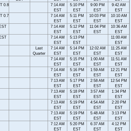
T 0.8
7:14 AM
5:10 PM
9:00 PM
9:42 AM
EST
EST
EST
EST
T 0.7
7:14 AM
5:11 PM
10:03 PM
10:10 AM
EST
EST
EST
EST
 EST
7:14 AM
5:12 PM
11:04 PM
10:36 AM
EST
EST
EST
EST
 EST
7:14 AM
5:13 PM
11:00 AM
EST
EST
EST
Last
7:14 AM
5:14 PM
12:02 AM
11:25 AM
Quarter
EST
EST
EST
EST
7:14 AM
5:15 PM
1:00 AM
11:51 AM
EST
EST
EST
EST
7:14 AM
5:16 PM
1:59 AM
12:21 PM
EST
EST
EST
EST
7:13 AM
5:17 PM
2:58 AM
12:54 PM
EST
EST
EST
EST
7:13 AM
5:18 PM
3:57 AM
1:34 PM
EST
EST
EST
EST
7:13 AM
5:19 PM
4:54 AM
2:20 PM
EST
EST
EST
EST
7:13 AM
5:19 PM
5:48 AM
3:13 PM
EST
EST
EST
EST
7:12 AM
5:20 PM
6:37 AM
4:12 PM
EST
EST
EST
EST