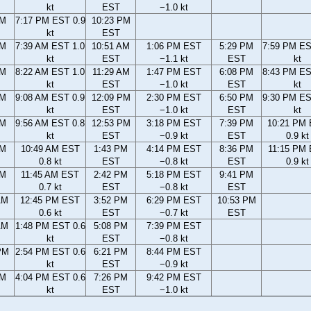
kt
EST
−1.0 kt
PM
7:17 PM EST 0.9
10:23 PM
kt
EST
AM
7:39 AM EST 1.0
10:51 AM
1:06 PM EST
5:29 PM
7:59 PM ES
kt
EST
−1.1 kt
EST
kt
AM
8:22 AM EST 1.0
11:29 AM
1:47 PM EST
6:08 PM
8:43 PM ES
kt
EST
−1.0 kt
EST
kt
AM
9:08 AM EST 0.9
12:09 PM
2:30 PM EST
6:50 PM
9:30 PM ES
kt
EST
−1.0 kt
EST
kt
AM
9:56 AM EST 0.8
12:53 PM
3:18 PM EST
7:39 PM
10:21 PM
kt
EST
−0.9 kt
EST
0.9 kt
AM
10:49 AM EST
1:43 PM
4:14 PM EST
8:36 PM
11:15 PM
0.8 kt
EST
−0.8 kt
EST
0.9 kt
AM
11:45 AM EST
2:42 PM
5:18 PM EST
9:41 PM
0.7 kt
EST
−0.8 kt
EST
AM
12:45 PM EST
3:52 PM
6:29 PM EST
10:53 PM
0.6 kt
EST
−0.7 kt
EST
AM
1:48 PM EST 0.6
5:08 PM
7:39 PM EST
kt
EST
−0.8 kt
PM
2:54 PM EST 0.6
6:21 PM
8:44 PM EST
kt
EST
−0.9 kt
PM
4:04 PM EST 0.6
7:26 PM
9:42 PM EST
kt
EST
−1.0 kt