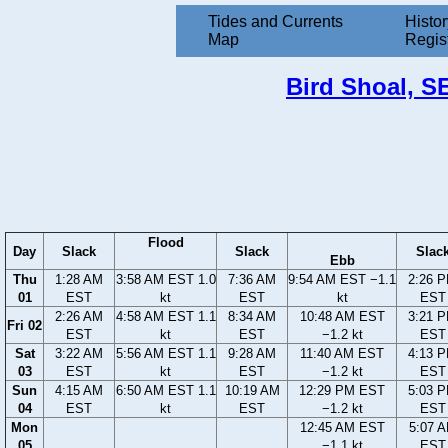
Tides and Currents
Histor
Map
Regis
Bird Shoal, SE
Flood
Day
Slack
Slack
Slac
Ebb
Thu
1:28 AM
3:58 AM EST 1.0
7:36 AM
9:54 AM EST −1.1
2:26 
01
EST
kt
EST
kt
EST
2:26 AM
4:58 AM EST 1.1
8:34 AM
10:48 AM EST
3:21 
Fri 02
EST
kt
EST
−1.2 kt
EST
Sat
3:22 AM
5:56 AM EST 1.1
9:28 AM
11:40 AM EST
4:13 
03
EST
kt
EST
−1.2 kt
EST
Sun
4:15 AM
6:50 AM EST 1.1
10:19 AM
12:29 PM EST
5:03 
04
EST
kt
EST
−1.2 kt
EST
Mon
12:45 AM EST
5:07 
05
−1.1 kt
EST