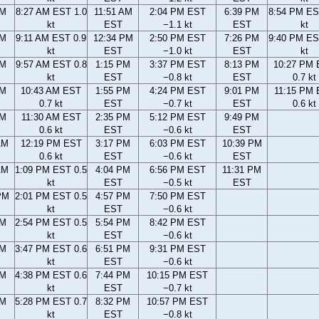
AM
8:27 AM EST 1.0
11:51 AM
2:04 PM EST
6:39 PM
8:54 PM ES
kt
EST
−1.1 kt
EST
kt
AM
9:11 AM EST 0.9
12:34 PM
2:50 PM EST
7:26 PM
9:40 PM ES
kt
EST
−1.0 kt
EST
kt
AM
9:57 AM EST 0.8
1:15 PM
3:37 PM EST
8:13 PM
10:27 PM
kt
EST
−0.8 kt
EST
0.7 kt
AM
10:43 AM EST
1:55 PM
4:24 PM EST
9:01 PM
11:15 PM
0.7 kt
EST
−0.7 kt
EST
0.6 kt
AM
11:30 AM EST
2:35 PM
5:12 PM EST
9:49 PM
0.6 kt
EST
−0.6 kt
EST
AM
12:19 PM EST
3:17 PM
6:03 PM EST
10:39 PM
0.6 kt
EST
−0.6 kt
EST
AM
1:09 PM EST 0.5
4:04 PM
6:56 PM EST
11:31 PM
kt
EST
−0.5 kt
EST
PM
2:01 PM EST 0.5
4:57 PM
7:50 PM EST
kt
EST
−0.6 kt
PM
2:54 PM EST 0.5
5:54 PM
8:42 PM EST
kt
EST
−0.6 kt
PM
3:47 PM EST 0.6
6:51 PM
9:31 PM EST
kt
EST
−0.6 kt
PM
4:38 PM EST 0.6
7:44 PM
10:15 PM EST
kt
EST
−0.7 kt
PM
5:28 PM EST 0.7
8:32 PM
10:57 PM EST
kt
EST
−0.8 kt