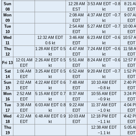
Sun
12:28 AM
3:53 AM EDT −0.8
8:21 
08
EST
kt
EDT
Mon
2:08 AM
4:37 AM EDT −0.7
9:07 
09
EDT
kt
EDT
Tue
2:54 AM
5:27 AM EDT −0.7
10:00 
10
EDT
kt
EDT
Wed
12:32 AM EDT
3:46 AM
6:23 AM EDT −0.6
10:57 
11
0.6 kt
EDT
kt
EDT
Thu
1:28 AM EDT 0.5
4:47 AM
7:24 AM EDT −0.6
11:58 
12
kt
EDT
kt
EDT
12:01 AM
2:26 AM EDT 0.5
5:51 AM
8:24 AM EDT −0.6
12:57 
Fri 13
EDT
kt
EDT
kt
EDT
Sat
1:06 AM
3:25 AM EDT 0.5
6:52 AM
9:20 AM EDT −0.7
1:52 
14
EDT
kt
EDT
kt
EDT
Sun
2:02 AM
4:22 AM EDT 0.6
7:48 AM
10:10 AM EDT
2:40 
15
EDT
kt
EDT
−0.8 kt
EDT
Mon
2:52 AM
5:15 AM EDT 0.7
8:37 AM
10:55 AM EDT
3:24 
16
EDT
kt
EDT
−0.9 kt
EDT
Tue
3:38 AM
6:03 AM EDT 0.8
9:22 AM
11:37 AM EDT
4:04 
17
EDT
kt
EDT
−1.0 kt
EDT
Wed
4:22 AM
6:48 AM EDT 0.9
10:03 AM
12:18 PM EDT
4:42 
18
EDT
kt
EDT
−1.1 kt
EDT
Thu
12:38 AM EDT
5:05 
19
−1.1 kt
EDT