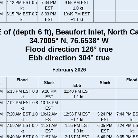
PM
4:12 PM EST 0.7
7:34 PM
9:55 PM EST
kt
EST
−1.0 kt
PM
5:15 PM EST 0.7
8:33 PM
10:49 PM EST
kt
EST
−1.1 kt
 of (depth 6 ft), Beaufort Inlet, North C
34.7005° N, 76.6538° W
Flood direction 126° true
Ebb direction 304° true
February 2026
Flood
Flood
k
Slack
Slack
Ebb
PM
6:13 PM EST 0.8
9:26 PM
11:40 PM EST
kt
EST
−1.1 kt
PM
7:02 PM EST 0.8
10:15 PM
kt
EST
AM
7:20 AM EST 1.0
10:42 AM
12:53 PM EST
5:24 PM
7:44 PM ES
kt
EST
−1.1 kt
EST
kt
AM
7:59 AM EST 0.9
11:21 AM
1:35 PM EST
6:05 PM
8:24 PM ES
kt
EST
−1.0 kt
EST
kt
AM
8:40 AM EST 0.9
11:57 AM
2:15 PM EST
6:46 PM
9:05 PM ES