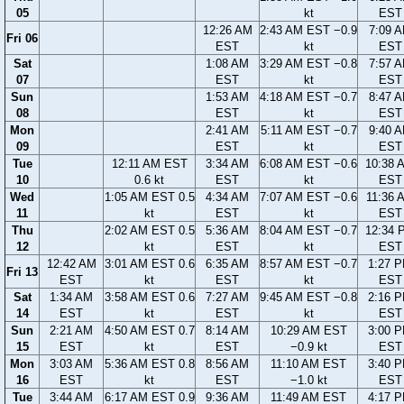
05
kt
EST
12:26 AM
2:43 AM EST −0.9
7:09 
Fri 06
EST
kt
EST
Sat
1:08 AM
3:29 AM EST −0.8
7:57 
07
EST
kt
EST
Sun
1:53 AM
4:18 AM EST −0.7
8:47 
08
EST
kt
EST
Mon
2:41 AM
5:11 AM EST −0.7
9:40 
09
EST
kt
EST
Tue
12:11 AM EST
3:34 AM
6:08 AM EST −0.6
10:38 
10
0.6 kt
EST
kt
EST
Wed
1:05 AM EST 0.5
4:34 AM
7:07 AM EST −0.6
11:36 
11
kt
EST
kt
EST
Thu
2:02 AM EST 0.5
5:36 AM
8:04 AM EST −0.7
12:34 
12
kt
EST
kt
EST
12:42 AM
3:01 AM EST 0.6
6:35 AM
8:57 AM EST −0.7
1:27 
Fri 13
EST
kt
EST
kt
EST
Sat
1:34 AM
3:58 AM EST 0.6
7:27 AM
9:45 AM EST −0.8
2:16 
14
EST
kt
EST
kt
EST
Sun
2:21 AM
4:50 AM EST 0.7
8:14 AM
10:29 AM EST
3:00 
15
EST
kt
EST
−0.9 kt
EST
Mon
3:03 AM
5:36 AM EST 0.8
8:56 AM
11:10 AM EST
3:40 
16
EST
kt
EST
−1.0 kt
EST
Tue
3:44 AM
6:17 AM EST 0.9
9:36 AM
11:49 AM EST
4:17 