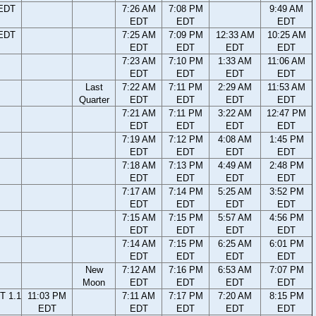
 EDT
7:26 AM
7:08 PM
9:49 AM
EDT
EDT
EDT
 EDT
7:25 AM
7:09 PM
12:33 AM
10:25 AM
EDT
EDT
EDT
EDT
7:23 AM
7:10 PM
1:33 AM
11:06 AM
EDT
EDT
EDT
EDT
Last
7:22 AM
7:11 PM
2:29 AM
11:53 AM
Quarter
EDT
EDT
EDT
EDT
7:21 AM
7:11 PM
3:22 AM
12:47 PM
EDT
EDT
EDT
EDT
7:19 AM
7:12 PM
4:08 AM
1:45 PM
EDT
EDT
EDT
EDT
7:18 AM
7:13 PM
4:49 AM
2:48 PM
EDT
EDT
EDT
EDT
7:17 AM
7:14 PM
5:25 AM
3:52 PM
EDT
EDT
EDT
EDT
7:15 AM
7:15 PM
5:57 AM
4:56 PM
EDT
EDT
EDT
EDT
7:14 AM
7:15 PM
6:25 AM
6:01 PM
EDT
EDT
EDT
EDT
New
7:12 AM
7:16 PM
6:53 AM
7:07 PM
Moon
EDT
EDT
EDT
EDT
T 1.1
11:03 PM
7:11 AM
7:17 PM
7:20 AM
8:15 PM
EDT
EDT
EDT
EDT
EDT