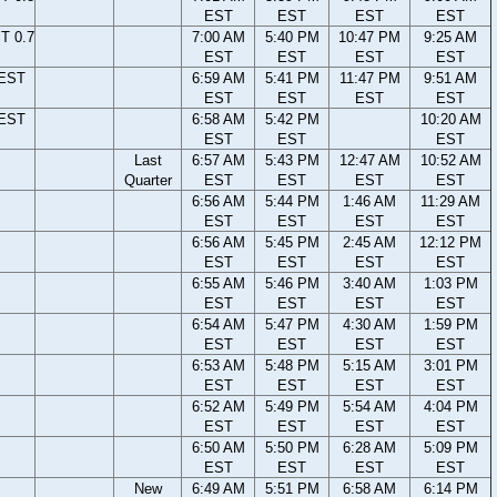
EST
EST
EST
EST
T 0.7
7:00 AM
5:40 PM
10:47 PM
9:25 AM
EST
EST
EST
EST
 EST
6:59 AM
5:41 PM
11:47 PM
9:51 AM
EST
EST
EST
EST
 EST
6:58 AM
5:42 PM
10:20 AM
EST
EST
EST
Last
6:57 AM
5:43 PM
12:47 AM
10:52 AM
Quarter
EST
EST
EST
EST
6:56 AM
5:44 PM
1:46 AM
11:29 AM
EST
EST
EST
EST
6:56 AM
5:45 PM
2:45 AM
12:12 PM
EST
EST
EST
EST
6:55 AM
5:46 PM
3:40 AM
1:03 PM
EST
EST
EST
EST
6:54 AM
5:47 PM
4:30 AM
1:59 PM
EST
EST
EST
EST
6:53 AM
5:48 PM
5:15 AM
3:01 PM
EST
EST
EST
EST
6:52 AM
5:49 PM
5:54 AM
4:04 PM
EST
EST
EST
EST
6:50 AM
5:50 PM
6:28 AM
5:09 PM
EST
EST
EST
EST
New
6:49 AM
5:51 PM
6:58 AM
6:14 PM