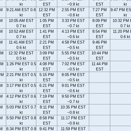
kt
EST
−0.9 kt
EST
kt
AM
9:21 AM EST 0.8
12:32 PM
2:55 PM EST
7:27 PM
9:47 PM ES
kt
EST
−0.8 kt
EST
kt
AM
10:05 AM EST
1:05 PM
3:33 PM EST
8:09 PM
10:32 PM
0.7 kt
EST
−0.7 kt
EST
0.7 kt
AM
10:52 AM EST
1:41 PM
4:13 PM EST
8:54 PM
11:20 PM
0.7 kt
EST
−0.6 kt
EST
0.6 kt
AM
11:41 AM EST
2:21 PM
4:58 PM EST
9:46 PM
0.6 kt
EST
−0.5 kt
EST
AM
12:32 PM EST
3:09 PM
5:55 PM EST
10:44 PM
0.5 kt
EST
−0.5 kt
EST
AM
1:26 PM EST 0.5
4:08 PM
7:02 PM EST
11:44 PM
kt
EST
−0.5 kt
EST
PM
2:21 PM EST 0.5
5:15 PM
8:05 PM EST
kt
EST
−0.5 kt
PM
3:17 PM EST 0.5
6:21 PM
9:01 PM EST
kt
EST
−0.6 kt
PM
4:12 PM EST 0.6
7:19 PM
9:50 PM EST
kt
EST
−0.7 kt
PM
5:03 PM EST 0.7
8:11 PM
10:35 PM EST
kt
EST
−0.8 kt
PM
5:50 PM EST 0.8
8:58 PM
11:17 PM EST
kt
EST
−0.9 kt
PM
6:34 PM EST 0.9
9:41 PM
11:59 PM EST