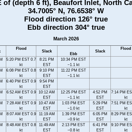
 of (depth 6 ft), Beaufort Inlet, North C
34.7005° N, 76.6538° W
Flood direction 126° true
Ebb direction 304° true
March 2026
Flood
Flood
k
Slack
Slack
Ebb
PM
5:20 PM EST 0.7
8:21 PM
10:34 PM EST
kt
EST
−1.1 kt
PM
6:08 PM EST 0.8
9:10 PM
11:22 PM EST
kt
EST
−1.1 kt
PM
6:40 PM EST 0.9
9:54 PM
kt
EST
AM
6:52 AM EST 0.9
10:12 AM
12:25 PM EST
4:52 PM
7:14 PM ES
kt
EST
−1.1 kt
EST
kt
AM
7:28 AM EST 0.9
10:47 AM
1:03 PM EST
5:29 PM
7:51 PM ES
kt
EST
−1.0 kt
EST
kt
AM
8:07 AM EST 0.9
11:19 AM
1:39 PM EST
6:05 PM
8:29 PM ES
kt
EST
−0.9 kt
EST
kt
AM
8:48 AM EST 0.8
11:49 AM
2:13 PM EST
6:41 PM
9:10 PM ES
kt
EST
−0.8 kt
EST
kt