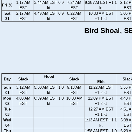
1:17 AM
3:44 AM EST 0.9
7:24 AM
9:38 AM EST −1.1
2:12 
Fri 30
EST
kt
EST
kt
EST
Sat
2:17 AM
4:49 AM EST 0.9
8:22 AM
10:33 AM EST
3:05 
31
EST
kt
EST
−1.1 kt
EST
Bird Shoal, SE
Flood
Day
Slack
Slack
Slac
Ebb
Sun
3:12 AM
5:50 AM EST 1.0
9:13 AM
11:22 AM EST
3:55 
01
EST
kt
EST
−1.2 kt
EST
Mon
4:03 AM
6:39 AM EST 1.0
10:00 AM
12:09 PM EST
4:40 
02
EST
kt
EST
−1.2 kt
EST
Tue
12:27 AM EST
4:51 
03
−1.1 kt
EST
Wed
1:13 AM EST −1.1
5:38 
04
kt
EST
Thu
1:58 AM EST −1.0
6:23 