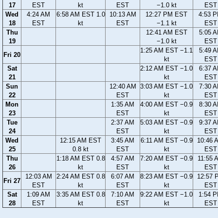
17
EST
kt
EST
−1.0 kt
EST
Wed
4:24 AM
6:58 AM EST 1.0
10:13 AM
12:27 PM EST
4:53 
18
EST
kt
EST
−1.1 kt
EST
Thu
12:41 AM EST
5:05 
19
−1.0 kt
EST
1:25 AM EST −1.1
5:49 
Fri 20
kt
EST
Sat
2:12 AM EST −1.0
6:37 
21
kt
EST
Sun
12:40 AM
3:03 AM EST −1.0
7:30 
22
EST
kt
EST
Mon
1:35 AM
4:00 AM EST −0.9
8:30 
23
EST
kt
EST
Tue
2:37 AM
5:03 AM EST −0.9
9:37 
24
EST
kt
EST
Wed
12:15 AM EST
3:45 AM
6:11 AM EST −0.9
10:46 
25
0.8 kt
EST
kt
EST
Thu
1:18 AM EST 0.8
4:57 AM
7:20 AM EST −0.9
11:55 
26
kt
EST
kt
EST
12:03 AM
2:24 AM EST 0.8
6:07 AM
8:23 AM EST −0.9
12:57 
Fri 27
EST
kt
EST
kt
EST
Sat
1:09 AM
3:35 AM EST 0.8
7:10 AM
9:22 AM EST −1.0
1:54 
28
EST
kt
EST
kt
EST