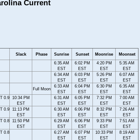
arolina Current
Slack
Phase
Sunrise
Sunset
Moonrise
Moonset
6:35 AM
6:02 PM
4:20 PM
5:35 AM
EST
EST
EST
EST
6:34 AM
6:03 PM
5:26 PM
6:07 AM
EST
EST
EST
EST
6:33 AM
6:04 PM
6:30 PM
6:35 AM
Full Moon
EST
EST
EST
EST
T 0.9
10:34 PM
6:31 AM
6:05 PM
7:32 PM
7:00 AM
EST
EST
EST
EST
EST
T 0.9
11:13 PM
6:30 AM
6:06 PM
8:32 PM
7:26 AM
EST
EST
EST
EST
EST
T 0.8
11:50 PM
6:29 AM
6:06 PM
9:33 PM
7:51 AM
EST
EST
EST
EST
EST
T 0.8
6:27 AM
6:07 PM
10:33 PM
8:19 AM
EST
EST
EST
EST