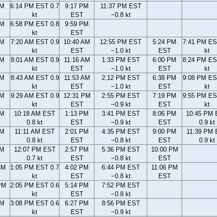
PM
6:14 PM EST 0.7
9:17 PM
11:37 PM EST
kt
EST
−0.8 kt
PM
6:58 PM EST 0.8
9:59 PM
kt
EST
AM
7:20 AM EST 0.9
10:40 AM
12:55 PM EST
5:24 PM
7:41 PM ES
kt
EST
−1.0 kt
EST
kt
AM
8:01 AM EST 0.9
11:16 AM
1:33 PM EST
6:00 PM
8:24 PM ES
kt
EST
−1.0 kt
EST
kt
AM
8:43 AM EST 0.9
11:53 AM
2:12 PM EST
6:38 PM
9:08 PM ES
kt
EST
−1.0 kt
EST
kt
AM
9:29 AM EST 0.9
12:31 PM
2:55 PM EST
7:19 PM
9:55 PM ES
kt
EST
−0.9 kt
EST
kt
AM
10:18 AM EST
1:13 PM
3:41 PM EST
8:06 PM
10:45 PM
0.8 kt
EST
−0.9 kt
EST
0.9 kt
AM
11:11 AM EST
2:01 PM
4:35 PM EST
9:00 PM
11:39 PM
0.8 kt
EST
−0.8 kt
EST
0.9 kt
AM
12:07 PM EST
2:57 PM
5:36 PM EST
10:00 PM
0.7 kt
EST
−0.8 kt
EST
AM
1:05 PM EST 0.7
4:02 PM
6:44 PM EST
11:06 PM
kt
EST
−0.8 kt
EST
PM
2:05 PM EST 0.6
5:14 PM
7:52 PM EST
kt
EST
−0.8 kt
PM
3:08 PM EST 0.6
6:27 PM
8:56 PM EST
kt
EST
−0.9 kt