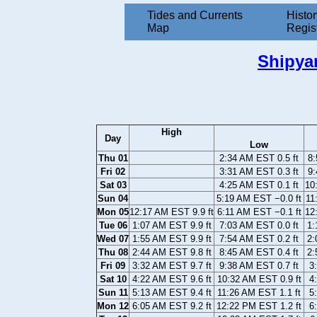
Tides and Currents
Histor
Map
Regis
Shipya
High
Day
Low
Thu 01
2:34 AM EST 0.5 ft
8:
Fri 02
3:31 AM EST 0.3 ft
9:
Sat 03
4:25 AM EST 0.1 ft
10
Sun 04
5:19 AM EST −0.0 ft
11
Mon 05
12:17 AM EST 9.9 ft
6:11 AM EST −0.1 ft
12
Tue 06
1:07 AM EST 9.9 ft
7:03 AM EST 0.0 ft
1:
Wed 07
1:55 AM EST 9.9 ft
7:54 AM EST 0.2 ft
2:
Thu 08
2:44 AM EST 9.8 ft
8:45 AM EST 0.4 ft
2:
Fri 09
3:32 AM EST 9.7 ft
9:38 AM EST 0.7 ft
3
Sat 10
4:22 AM EST 9.6 ft
10:32 AM EST 0.9 ft
4
Sun 11
5:13 AM EST 9.4 ft
11:26 AM EST 1.1 ft
5
Mon 12
6:05 AM EST 9.2 ft
12:22 PM EST 1.2 ft
6