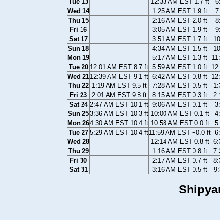
Tue 13
12:33 AM EST 1.7 ft
6
Wed 14
1:25 AM EST 1.9 ft
7
Thu 15
2:16 AM EST 2.0 ft
8
Fri 16
3:05 AM EST 1.9 ft
9
Sat 17
3:51 AM EST 1.7 ft
10
Sun 18
4:34 AM EST 1.5 ft
10
Mon 19
5:17 AM EST 1.3 ft
11
Tue 20
12:01 AM EST 8.7 ft
5:59 AM EST 1.0 ft
12
Wed 21
12:39 AM EST 9.1 ft
6:42 AM EST 0.8 ft
12
Thu 22
1:19 AM EST 9.5 ft
7:28 AM EST 0.5 ft
1:
Fri 23
2:01 AM EST 9.8 ft
8:15 AM EST 0.3 ft
2:
Sat 24
2:47 AM EST 10.1 ft
9:06 AM EST 0.1 ft
3
Sun 25
3:36 AM EST 10.3 ft
10:00 AM EST 0.1 ft
4
Mon 26
4:30 AM EST 10.4 ft
10:58 AM EST 0.0 ft
5
Tue 27
5:29 AM EST 10.4 ft
11:59 AM EST −0.0 ft
6
Wed 28
12:14 AM EST 0.8 ft
6:
Thu 29
1:16 AM EST 0.8 ft
7:
Fri 30
2:17 AM EST 0.7 ft
8:
Sat 31
3:16 AM EST 0.5 ft
9:
Shipya