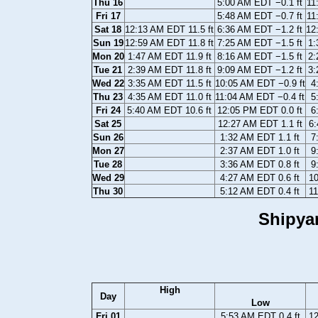
Thu 16
5:00 AM EDT −0.1 ft
11
Fri 17
5:48 AM EDT −0.7 ft
11
Sat 18
12:13 AM EDT 11.5 ft
6:36 AM EDT −1.2 ft
12
Sun 19
12:59 AM EDT 11.8 ft
7:25 AM EDT −1.5 ft
1:
Mon 20
1:47 AM EDT 11.9 ft
8:16 AM EDT −1.5 ft
2:
Tue 21
2:39 AM EDT 11.8 ft
9:09 AM EDT −1.2 ft
3:
Wed 22
3:35 AM EDT 11.5 ft
10:05 AM EDT −0.9 ft
4
Thu 23
4:35 AM EDT 11.0 ft
11:04 AM EDT −0.4 ft
5
Fri 24
5:40 AM EDT 10.6 ft
12:05 PM EDT 0.0 ft
6
Sat 25
12:27 AM EDT 1.1 ft
6:
Sun 26
1:32 AM EDT 1.1 ft
7
Mon 27
2:37 AM EDT 1.0 ft
9
Tue 28
3:36 AM EDT 0.8 ft
9
Wed 29
4:27 AM EDT 0.6 ft
10
Thu 30
5:12 AM EDT 0.4 ft
11
Shipya
High
Day
Low
Fri 01
5:53 AM EDT 0.4 ft
12