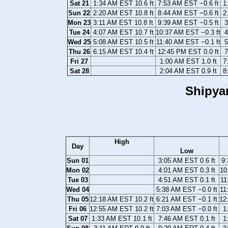
Sat 21
1:34 AM EST 10.6 ft
7:53 AM EST −0.6 ft
1
Sun 22
2:20 AM EST 10.8 ft
8:44 AM EST −0.6 ft
2
Mon 23
3:11 AM EST 10.8 ft
9:39 AM EST −0.5 ft
3
Tue 24
4:07 AM EST 10.7 ft
10:37 AM EST −0.3 ft
4
Wed 25
5:08 AM EST 10.5 ft
11:40 AM EST −0.1 ft
5
Thu 26
6:15 AM EST 10.4 ft
12:45 PM EST 0.0 ft
7
Fri 27
1:00 AM EST 1.0 ft
7
Sat 28
2:04 AM EST 0.9 ft
8
Shipya
High
Day
Low
Sun 01
3:05 AM EST 0.6 ft
9:
Mon 02
4:01 AM EST 0.3 ft
10
Tue 03
4:51 AM EST 0.1 ft
11
Wed 04
5:38 AM EST −0.0 ft
11
Thu 05
12:18 AM EST 10.2 ft
6:21 AM EST −0.1 ft
12
Fri 06
12:55 AM EST 10.2 ft
7:03 AM EST −0.0 ft
1
Sat 07
1:33 AM EST 10.1 ft
7:46 AM EST 0.1 ft
1