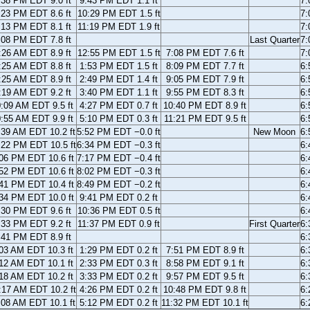
:38 PM EDT 9.0 ft
9:43 PM EDT 1.1 ft
7
:23 PM EDT 8.6 ft
10:29 PM EDT 1.5 ft
7
:13 PM EDT 8.1 ft
11:19 PM EDT 1.9 ft
7
:08 PM EDT 7.8 ft
Last Quarter
7
:26 AM EDT 8.9 ft
12:55 PM EDT 1.5 ft
7:08 PM EDT 7.6 ft
7
:25 AM EDT 8.8 ft
1:53 PM EDT 1.5 ft
8:09 PM EDT 7.7 ft
6
:25 AM EDT 8.9 ft
2:49 PM EDT 1.4 ft
9:05 PM EDT 7.9 ft
6
:19 AM EDT 9.2 ft
3:40 PM EDT 1.1 ft
9:55 PM EDT 8.3 ft
6
:09 AM EDT 9.5 ft
4:27 PM EDT 0.7 ft
10:40 PM EDT 8.9 ft
6
:55 AM EDT 9.9 ft
5:10 PM EDT 0.3 ft
11:21 PM EDT 9.5 ft
6
:39 AM EDT 10.2 ft
5:52 PM EDT −0.0 ft
New Moon
6
:22 PM EDT 10.5 ft
6:34 PM EDT −0.3 ft
6
06 PM EDT 10.6 ft
7:17 PM EDT −0.4 ft
6
52 PM EDT 10.6 ft
8:02 PM EDT −0.3 ft
6
41 PM EDT 10.4 ft
8:49 PM EDT −0.2 ft
6
34 PM EDT 10.0 ft
9:41 PM EDT 0.2 ft
6
:30 PM EDT 9.6 ft
10:36 PM EDT 0.5 ft
6
:33 PM EDT 9.2 ft
11:37 PM EDT 0.9 ft
First Quarter
6
:41 PM EDT 8.9 ft
6
03 AM EDT 10.3 ft
1:29 PM EDT 0.2 ft
7:51 PM EDT 8.9 ft
6
12 AM EDT 10.1 ft
2:33 PM EDT 0.3 ft
8:58 PM EDT 9.1 ft
6
18 AM EDT 10.2 ft
3:33 PM EDT 0.2 ft
9:57 PM EDT 9.5 ft
6
:17 AM EDT 10.2 ft
4:26 PM EDT 0.2 ft
10:48 PM EDT 9.8 ft
6
:08 AM EDT 10.1 ft
5:12 PM EDT 0.2 ft
11:32 PM EDT 10.1 ft
6