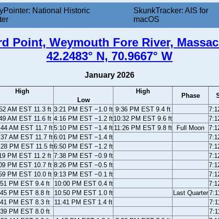
yPointer: National Historic
SkunkTracker: AIS for
ter
macOS
rd Point, Weymouth Fore River, Massac
42.2483° N, 70.9667° W
January 2026
High
High
Phase
Low
52 AM EST 11.3 ft
3:21 PM EST −1.0 ft
9:36 PM EST 9.4 ft
7:
49 AM EST 11.6 ft
4:16 PM EST −1.2 ft
10:32 PM EST 9.6 ft
7:
:44 AM EST 11.7 ft
5:10 PM EST −1.4 ft
11:26 PM EST 9.8 ft
Full Moon
7:
:37 AM EST 11.7 ft
6:01 PM EST −1.4 ft
7:
:28 PM EST 11.5 ft
6:50 PM EST −1.2 ft
7:
19 PM EST 11.2 ft
7:38 PM EST −0.9 ft
7:
09 PM EST 10.7 ft
8:26 PM EST −0.5 ft
7:
59 PM EST 10.0 ft
9:13 PM EST −0.1 ft
7:
:51 PM EST 9.4 ft
10:00 PM EST 0.4 ft
7:
:45 PM EST 8.8 ft
10:50 PM EST 1.0 ft
Last Quarter
7:
:41 PM EST 8.3 ft
11:41 PM EST 1.4 ft
7:
:39 PM EST 8.0 ft
7: