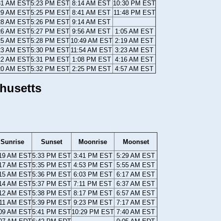
31 AM EST
5:23 PM EST
8:14 AM EST
10:30 PM EST
29 AM EST
5:25 PM EST
8:41 AM EST
11:48 PM EST
28 AM EST
5:26 PM EST
9:14 AM EST
26 AM EST
5:27 PM EST
9:56 AM EST
1:05 AM EST
25 AM EST
5:28 PM EST
10:49 AM EST
2:19 AM EST
23 AM EST
5:30 PM EST
11:54 AM EST
3:23 AM EST
22 AM EST
5:31 PM EST
1:08 PM EST
4:16 AM EST
20 AM EST
5:32 PM EST
2:25 PM EST
4:57 AM EST
husetts
Sunrise
Sunset
Moonrise
Moonset
:19 AM EST
5:33 PM EST
3:41 PM EST
5:29 AM EST
:17 AM EST
5:35 PM EST
4:53 PM EST
5:55 AM EST
:15 AM EST
5:36 PM EST
6:03 PM EST
6:17 AM EST
:14 AM EST
5:37 PM EST
7:11 PM EST
6:37 AM EST
:12 AM EST
5:38 PM EST
8:17 PM EST
6:57 AM EST
:11 AM EST
5:39 PM EST
9:23 PM EST
7:17 AM EST
:09 AM EST
5:41 PM EST
10:29 PM EST
7:40 AM EST