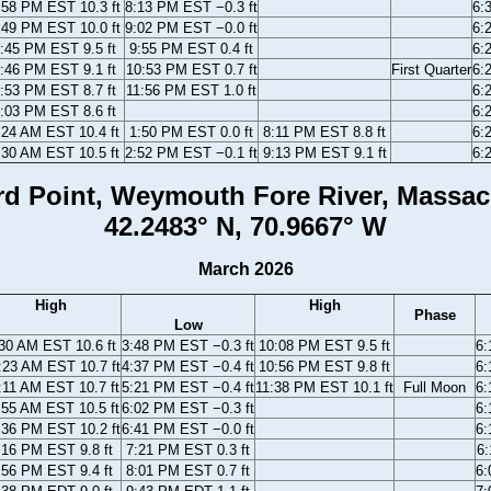
:58 PM EST 10.3 ft
8:13 PM EST −0.3 ft
6:
:49 PM EST 10.0 ft
9:02 PM EST −0.0 ft
6:
:45 PM EST 9.5 ft
9:55 PM EST 0.4 ft
6:
:46 PM EST 9.1 ft
10:53 PM EST 0.7 ft
First Quarter
6:
:53 PM EST 8.7 ft
11:56 PM EST 1.0 ft
6:
:03 PM EST 8.6 ft
6:
:24 AM EST 10.4 ft
1:50 PM EST 0.0 ft
8:11 PM EST 8.8 ft
6:
:30 AM EST 10.5 ft
2:52 PM EST −0.1 ft
9:13 PM EST 9.1 ft
6:
rd Point, Weymouth Fore River, Massac
42.2483° N, 70.9667° W
March 2026
High
High
Phase
Low
30 AM EST 10.6 ft
3:48 PM EST −0.3 ft
10:08 PM EST 9.5 ft
6
:23 AM EST 10.7 ft
4:37 PM EST −0.4 ft
10:56 PM EST 9.8 ft
6
:11 AM EST 10.7 ft
5:21 PM EST −0.4 ft
11:38 PM EST 10.1 ft
Full Moon
6
:55 AM EST 10.5 ft
6:02 PM EST −0.3 ft
6
:36 PM EST 10.2 ft
6:41 PM EST −0.0 ft
6
:16 PM EST 9.8 ft
7:21 PM EST 0.3 ft
6
:56 PM EST 9.4 ft
8:01 PM EST 0.7 ft
6