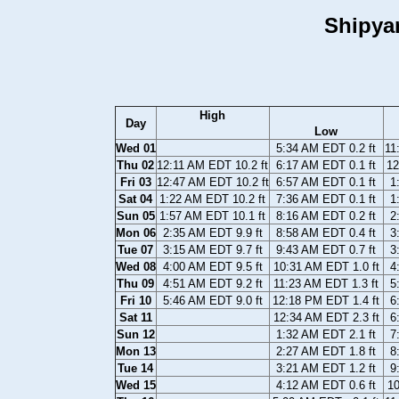
Shipya
High
Day
Low
Wed 01
5:34 AM EDT 0.2 ft
11
Thu 02
12:11 AM EDT 10.2 ft
6:17 AM EDT 0.1 ft
12
Fri 03
12:47 AM EDT 10.2 ft
6:57 AM EDT 0.1 ft
1
Sat 04
1:22 AM EDT 10.2 ft
7:36 AM EDT 0.1 ft
1
Sun 05
1:57 AM EDT 10.1 ft
8:16 AM EDT 0.2 ft
2
Mon 06
2:35 AM EDT 9.9 ft
8:58 AM EDT 0.4 ft
3
Tue 07
3:15 AM EDT 9.7 ft
9:43 AM EDT 0.7 ft
3
Wed 08
4:00 AM EDT 9.5 ft
10:31 AM EDT 1.0 ft
4
Thu 09
4:51 AM EDT 9.2 ft
11:23 AM EDT 1.3 ft
5
Fri 10
5:46 AM EDT 9.0 ft
12:18 PM EDT 1.4 ft
6
Sat 11
12:34 AM EDT 2.3 ft
6
Sun 12
1:32 AM EDT 2.1 ft
7
Mon 13
2:27 AM EDT 1.8 ft
8
Tue 14
3:21 AM EDT 1.2 ft
9
Wed 15
4:12 AM EDT 0.6 ft
10