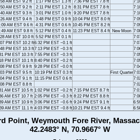
:58 AM EST 9.2 ft
1:17 PM EST 1.3 ft
7:36 PM EST 7.8 ft
7:
:50 AM EST 9.2 ft
2:11 PM EST 1.2 ft
8:31 PM EST 7.8 ft
7:
:40 AM EST 9.3 ft
3:01 PM EST 1.0 ft
9:20 PM EST 7.8 ft
7:
:26 AM EST 9.4 ft
3:48 PM EST 0.9 ft
10:04 PM EST 8.0 ft
7:
:09 AM EST 9.6 ft
4:31 PM EST 0.6 ft
10:45 PM EST 8.2 ft
7:
:49 AM EST 9.8 ft
5:12 PM EST 0.4 ft
11:23 PM EST 8.4 ft
New Moon
7:
:28 AM EST 10.0 ft
5:52 PM EST 0.1 ft
7:
:07 PM EST 10.2 ft
6:32 PM EST −0.1 ft
7:
:48 PM EST 10.3 ft
7:13 PM EST −0.3 ft
7:
31 PM EST 10.3 ft
7:55 PM EST −0.3 ft
7:
18 PM EST 10.1 ft
8:40 PM EST −0.2 ft
7:
:08 PM EST 9.9 ft
9:28 PM EST −0.0 ft
7:
:03 PM EST 9.5 ft
10:19 PM EST 0.3 ft
First Quarter
7:
:04 PM EST 9.1 ft
11:15 PM EST 0.6 ft
7:
:08 PM EST 8.8 ft
7:
31 AM EST 10.5 ft
1:02 PM EST −0.2 ft
7:15 PM EST 8.7 ft
7:
36 AM EST 10.7 ft
2:05 PM EST −0.3 ft
8:22 PM EST 8.8 ft
7:
39 AM EST 10.9 ft
3:06 PM EST −0.6 ft
9:24 PM EST 9.1 ft
6:
39 AM EST 11.1 ft
4:03 PM EST −0.8 ft
10:21 PM EST 9.4 ft
6:
rd Point, Weymouth Fore River, Massac
42.2483° N, 70.9667° W