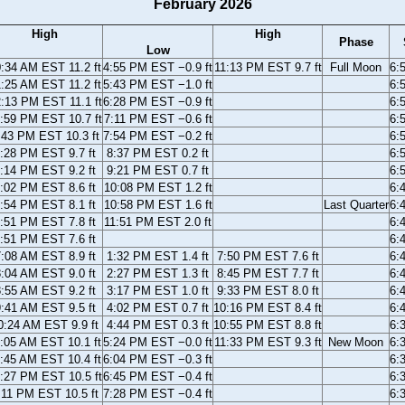
February 2026
High
High
Phase
Low
:34 AM EST 11.2 ft
4:55 PM EST −0.9 ft
11:13 PM EST 9.7 ft
Full Moon
6:
:25 AM EST 11.2 ft
5:43 PM EST −1.0 ft
6:
:13 PM EST 11.1 ft
6:28 PM EST −0.9 ft
6:
:59 PM EST 10.7 ft
7:11 PM EST −0.6 ft
6:
:43 PM EST 10.3 ft
7:54 PM EST −0.2 ft
6:
:28 PM EST 9.7 ft
8:37 PM EST 0.2 ft
6:
:14 PM EST 9.2 ft
9:21 PM EST 0.7 ft
6:
:02 PM EST 8.6 ft
10:08 PM EST 1.2 ft
6:
:54 PM EST 8.1 ft
10:58 PM EST 1.6 ft
Last Quarter
6:
:51 PM EST 7.8 ft
11:51 PM EST 2.0 ft
6:
:51 PM EST 7.6 ft
6:
:08 AM EST 8.9 ft
1:32 PM EST 1.4 ft
7:50 PM EST 7.6 ft
6:
:04 AM EST 9.0 ft
2:27 PM EST 1.3 ft
8:45 PM EST 7.7 ft
6:
:55 AM EST 9.2 ft
3:17 PM EST 1.0 ft
9:33 PM EST 8.0 ft
6:
:41 AM EST 9.5 ft
4:02 PM EST 0.7 ft
10:16 PM EST 8.4 ft
6:
0:24 AM EST 9.9 ft
4:44 PM EST 0.3 ft
10:55 PM EST 8.8 ft
6:
:05 AM EST 10.1 ft
5:24 PM EST −0.0 ft
11:33 PM EST 9.3 ft
New Moon
6:
:45 AM EST 10.4 ft
6:04 PM EST −0.3 ft
6:
:27 PM EST 10.5 ft
6:45 PM EST −0.4 ft
6:
:11 PM EST 10.5 ft
7:28 PM EST −0.4 ft
6: