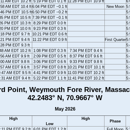
:11 AM EDT 10.2 ft
5:19 PM EDT 0.1 ft
11:28 PM EDT 10.9 ft
6
:58 AM EDT 10.4 ft
6:04 PM EDT −0.1 ft
New Moon
5
:46 PM EDT 10.5 ft
6:50 PM EDT −0.2 ft
5
35 PM EDT 10.5 ft
7:39 PM EDT −0.1 ft
5
26 PM EDT 10.3 ft
8:29 PM EDT 0.0 ft
5
20 PM EDT 10.0 ft
9:23 PM EDT 0.3 ft
5
:18 PM EDT 9.7 ft
10:21 PM EDT 0.6 ft
5
:21 PM EDT 9.4 ft
11:22 PM EDT 0.9 ft
First Quarter
5
:28 PM EDT 9.3 ft
5
48 AM EDT 10.2 ft
1:08 PM EDT 0.3 ft
7:34 PM EDT 9.4 ft
5
:56 AM EDT 9.9 ft
2:09 PM EDT 0.5 ft
8:37 PM EDT 9.6 ft
5
:00 AM EDT 9.8 ft
3:06 PM EDT 0.6 ft
9:33 PM EDT 9.8 ft
5
:57 AM EDT 9.6 ft
3:57 PM EDT 0.8 ft
10:21 PM EDT 10.1 ft
5
:47 AM EDT 9.5 ft
4:41 PM EDT 0.9 ft
11:03 PM EDT 10.2 ft
5
:31 AM EDT 9.4 ft
5:22 PM EDT 1.1 ft
11:41 PM EDT 10.2 ft
5
rd Point, Weymouth Fore River, Massac
42.2483° N, 70.9667° W
May 2026
High
High
Phase
Low
:11 PM EDT 9.2 ft
6:01 PM EDT 1.2 ft
Full Moon
5