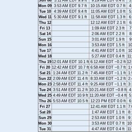
Sun 08
3:11 AM EDT 9.9 ft
9:29 AM EDT 0.4 ft
3
Mon 09
3:53 AM EDT 9.7 ft
10:15 AM EDT 0.7 ft
4
Tue 10
4:39 AM EDT 9.4 ft
11:05 AM EDT 1.0 ft
5
Wed 11
5:30 AM EDT 9.1 ft
11:58 AM EDT 1.3 ft
6
Thu 12
12:12 AM EDT 2.1 ft
6
Fri 13
1:09 AM EDT 2.3 ft
7
Sat 14
2:06 AM EDT 2.2 ft
8
Sun 15
3:01 AM EDT 1.9 ft
9
Mon 16
3:53 AM EDT 1.5 ft
10
Tue 17
4:41 AM EDT 1.0 ft
10
Wed 18
5:27 AM EDT 0.4 ft
11
Thu 19
12:01 AM EDT 10.1 ft
6:12 AM EDT −0.2 ft
12
Fri 20
12:42 AM EDT 10.7 ft
6:58 AM EDT −0.7 ft
1:
Sat 21
1:24 AM EDT 11.2 ft
7:45 AM EDT −1.1 ft
1:
Sun 22
2:09 AM EDT 11.4 ft
8:33 AM EDT −1.2 ft
2:
Mon 23
2:58 AM EDT 11.4 ft
9:25 AM EDT −1.1 ft
3:
Tue 24
3:51 AM EDT 11.2 ft
10:21 AM EDT −0.8 ft
4
Wed 25
4:49 AM EDT 10.9 ft
11:20 AM EDT −0.4 ft
5
Thu 26
5:53 AM EDT 10.5 ft
12:23 PM EDT 0.0 ft
6
Fri 27
12:41 AM EDT 1.1 ft
7:
Sat 28
1:47 AM EDT 1.1 ft
8:
Sun 29
2:53 AM EDT 1.0 ft
9:
Mon 30
3:53 AM EDT 0.7 ft
10
Tue 31
4:47 AM EDT 0.4 ft
11