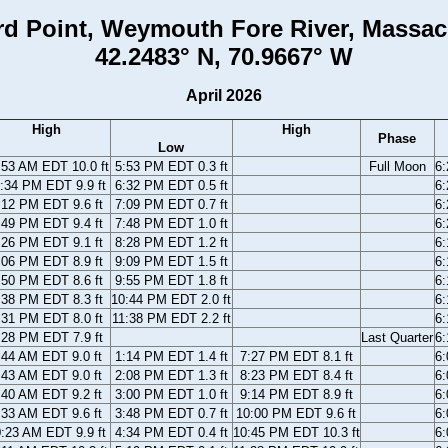
rd Point, Weymouth Fore River, Massac
42.2483° N, 70.9667° W
April 2026
High
High
Phase
Low
:53 AM EDT 10.0 ft
5:53 PM EDT 0.3 ft
Full Moon
6
:34 PM EDT 9.9 ft
6:32 PM EDT 0.5 ft
6
:12 PM EDT 9.6 ft
7:09 PM EDT 0.7 ft
6
:49 PM EDT 9.4 ft
7:48 PM EDT 1.0 ft
6
:26 PM EDT 9.1 ft
8:28 PM EDT 1.2 ft
6
:06 PM EDT 8.9 ft
9:09 PM EDT 1.5 ft
6
:50 PM EDT 8.6 ft
9:55 PM EDT 1.8 ft
6
:38 PM EDT 8.3 ft
10:44 PM EDT 2.0 ft
6
:31 PM EDT 8.0 ft
11:38 PM EDT 2.2 ft
6
:28 PM EDT 7.9 ft
Last Quarter
6
:44 AM EDT 9.0 ft
1:14 PM EDT 1.4 ft
7:27 PM EDT 8.1 ft
6
:43 AM EDT 9.0 ft
2:08 PM EDT 1.3 ft
8:23 PM EDT 8.4 ft
6
:40 AM EDT 9.2 ft
3:00 PM EDT 1.0 ft
9:14 PM EDT 8.9 ft
6
:33 AM EDT 9.6 ft
3:48 PM EDT 0.7 ft
10:00 PM EDT 9.6 ft
6
:23 AM EDT 9.9 ft
4:34 PM EDT 0.4 ft
10:45 PM EDT 10.3 ft
6