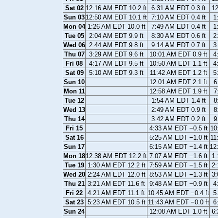
Sat 02
12:16 AM EDT 10.2 ft
6:31 AM EDT 0.3 ft
12
Sun 03
12:50 AM EDT 10.1 ft
7:10 AM EDT 0.4 ft
1
Mon 04
1:26 AM EDT 10.0 ft
7:49 AM EDT 0.4 ft
1
Tue 05
2:04 AM EDT 9.9 ft
8:30 AM EDT 0.6 ft
2
Wed 06
2:44 AM EDT 9.8 ft
9:14 AM EDT 0.7 ft
3
Thu 07
3:29 AM EDT 9.6 ft
10:01 AM EDT 0.9 ft
4
Fri 08
4:17 AM EDT 9.5 ft
10:50 AM EDT 1.1 ft
4
Sat 09
5:10 AM EDT 9.3 ft
11:42 AM EDT 1.2 ft
5
Sun 10
12:01 AM EDT 2.1 ft
6
Mon 11
12:58 AM EDT 1.9 ft
7
Tue 12
1:54 AM EDT 1.4 ft
8
Wed 13
2:49 AM EDT 0.9 ft
8
Thu 14
3:42 AM EDT 0.2 ft
9
Fri 15
4:33 AM EDT −0.5 ft
10
Sat 16
5:25 AM EDT −1.0 ft
11
Sun 17
6:15 AM EDT −1.4 ft
12
Mon 18
12:38 AM EDT 12.2 ft
7:07 AM EDT −1.6 ft
1:
Tue 19
1:30 AM EDT 12.2 ft
7:59 AM EDT −1.5 ft
2:
Wed 20
2:24 AM EDT 12.0 ft
8:53 AM EDT −1.3 ft
3:
Thu 21
3:21 AM EDT 11.6 ft
9:48 AM EDT −0.9 ft
4
Fri 22
4:21 AM EDT 11.1 ft
10:45 AM EDT −0.4 ft
5
Sat 23
5:23 AM EDT 10.5 ft
11:43 AM EDT −0.0 ft
6
Sun 24
12:08 AM EDT 1.0 ft
6: