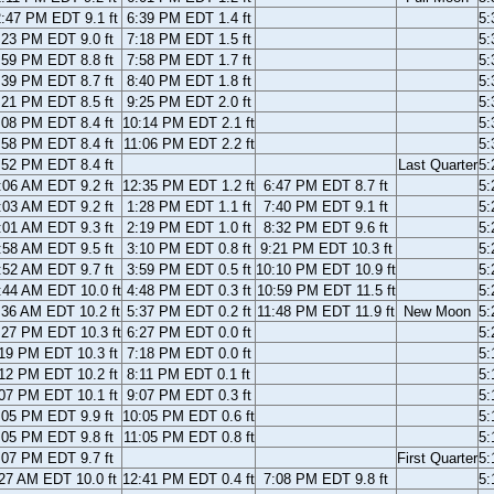
:47 PM EDT 9.1 ft
6:39 PM EDT 1.4 ft
5
:23 PM EDT 9.0 ft
7:18 PM EDT 1.5 ft
5
:59 PM EDT 8.8 ft
7:58 PM EDT 1.7 ft
5
:39 PM EDT 8.7 ft
8:40 PM EDT 1.8 ft
5
:21 PM EDT 8.5 ft
9:25 PM EDT 2.0 ft
5
:08 PM EDT 8.4 ft
10:14 PM EDT 2.1 ft
5
:58 PM EDT 8.4 ft
11:06 PM EDT 2.2 ft
5
:52 PM EDT 8.4 ft
Last Quarter
5
:06 AM EDT 9.2 ft
12:35 PM EDT 1.2 ft
6:47 PM EDT 8.7 ft
5
:03 AM EDT 9.2 ft
1:28 PM EDT 1.1 ft
7:40 PM EDT 9.1 ft
5
:01 AM EDT 9.3 ft
2:19 PM EDT 1.0 ft
8:32 PM EDT 9.6 ft
5
:58 AM EDT 9.5 ft
3:10 PM EDT 0.8 ft
9:21 PM EDT 10.3 ft
5
:52 AM EDT 9.7 ft
3:59 PM EDT 0.5 ft
10:10 PM EDT 10.9 ft
5
:44 AM EDT 10.0 ft
4:48 PM EDT 0.3 ft
10:59 PM EDT 11.5 ft
5
:36 AM EDT 10.2 ft
5:37 PM EDT 0.2 ft
11:48 PM EDT 11.9 ft
New Moon
5
:27 PM EDT 10.3 ft
6:27 PM EDT 0.0 ft
5
19 PM EDT 10.3 ft
7:18 PM EDT 0.0 ft
5
12 PM EDT 10.2 ft
8:11 PM EDT 0.1 ft
5
07 PM EDT 10.1 ft
9:07 PM EDT 0.3 ft
5
:05 PM EDT 9.9 ft
10:05 PM EDT 0.6 ft
5
:05 PM EDT 9.8 ft
11:05 PM EDT 0.8 ft
5
:07 PM EDT 9.7 ft
First Quarter
5
27 AM EDT 10.0 ft
12:41 PM EDT 0.4 ft
7:08 PM EDT 9.8 ft
5