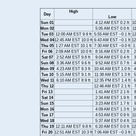
High
Day
Low
Sun 01
4:12 AM EST 0.2 ft
10
Mon 02
5:05 AM EST 0.0 ft
11
Tue 03
12:00 AM EST 9.9 ft
5:55 AM EST −0.1 ft
12
Wed 04
12:45 AM EST 10.0 ft
6:43 AM EST −0.1 ft
12
Thu 05
1:27 AM EST 10.1 ft
7:30 AM EST −0.0 ft
1
Fri 06
2:09 AM EST 10.0 ft
8:16 AM EST 0.2 ft
2
Sat 07
2:52 AM EST 9.8 ft
9:04 AM EST 0.4 ft
3
Sun 08
3:36 AM EST 9.6 ft
9:52 AM EST 0.7 ft
4
Mon 09
4:23 AM EST 9.3 ft
10:44 AM EST 1.0 ft
4
Tue 10
5:15 AM EST 9.1 ft
11:38 AM EST 1.3 ft
5
Wed 11
6:10 AM EST 8.9 ft
12:35 PM EST 1.4 ft
6
Thu 12
12:46 AM EST 2.1 ft
7
Fri 13
1:41 AM EST 2.1 ft
8
Sat 14
2:34 AM EST 1.9 ft
8
Sun 15
3:23 AM EST 1.7 ft
9
Mon 16
4:09 AM EST 1.3 ft
1
Tue 17
4:53 AM EST 0.9 ft
11
Wed 18
5:37 AM EST 0.4 ft
11
Thu 19
12:11 AM EST 9.8 ft
6:20 AM EST 0.0 ft
12
Fri 20
12:51 AM EST 10.3 ft
7:06 AM EST −0.3 ft
1