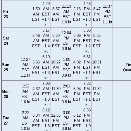
4:29
4:46
11:13
11:37
1:59
AM
8:37
2:16
PM
8:47
Fri
AM
PM
AM
EST
AM
PM
EST
PM
23
EST
EST
EST
−1.4
EST
EST
−1.3
EST
1.0 kt
1.1 kt
kt
kt
5:17
5:35
12:04
2:46
AM
9:29
3:06
PM
9:35
Sat
PM
AM
EST
AM
PM
EST
PM
24
EST
EST
−1.4
EST
EST
−1.2
EST
0.9 kt
kt
kt
6:10
6:31
12:27
1:00
3:36
AM
10:27
4:02
PM
10:31
Sun
AM
PM
Fir
AM
EST
AM
PM
EST
PM
25
EST
EST
Quar
EST
−1.3
EST
EST
−1.1
EST
1.1 kt
0.9 kt
kt
kt
7:08
7:32
1:22
2:01
4:32
AM
11:30
5:04
PM
11:32
Mon
AM
PM
AM
EST
AM
PM
EST
PM
26
EST
EST
EST
−1.3
EST
EST
−1.1
EST
1.0 kt
0.8 kt
kt
kt
8:12
8:38
2:22
3:09
5:34
AM
12:35
6:12
PM
Tue
AM
PM
AM
EST
PM
PM
EST
27
EST
EST
EST
−1.3
EST
EST
−1.0
1.0 kt
0.8 kt