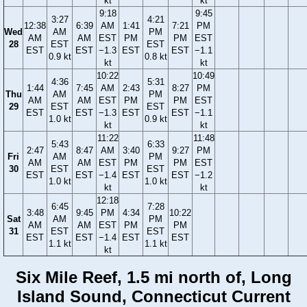
kt
kt
9:18
9:45
3:27
4:21
12:38
6:39
AM
1:41
7:21
PM
Wed
AM
PM
AM
AM
EST
PM
PM
EST
28
EST
EST
EST
EST
−1.3
EST
EST
−1.1
0.9 kt
0.8 kt
kt
kt
10:22
10:49
4:36
5:31
1:44
7:45
AM
2:43
8:27
PM
Thu
AM
PM
AM
AM
EST
PM
PM
EST
29
EST
EST
EST
EST
−1.3
EST
EST
−1.1
1.0 kt
0.9 kt
kt
kt
11:22
11:48
5:43
6:33
2:47
8:47
AM
3:40
9:27
PM
Fri
AM
PM
AM
AM
EST
PM
PM
EST
30
EST
EST
EST
EST
−1.4
EST
EST
−1.2
1.0 kt
1.0 kt
kt
kt
12:18
6:45
7:28
3:48
9:45
PM
4:34
10:22
Sat
AM
PM
AM
AM
EST
PM
PM
31
EST
EST
EST
EST
−1.4
EST
EST
1.1 kt
1.1 kt
kt
Six Mile Reef, 1.5 mi north of, Long
Island Sound, Connecticut Current