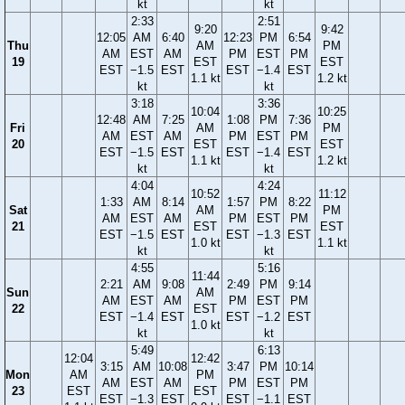
kt
kt
2:33
2:51
9:20
9:42
12:05
AM
6:40
12:23
PM
6:54
Thu
AM
PM
AM
EST
AM
PM
EST
PM
19
EST
EST
EST
−1.5
EST
EST
−1.4
EST
1.1 kt
1.2 kt
kt
kt
3:18
3:36
10:04
10:25
12:48
AM
7:25
1:08
PM
7:36
Fri
AM
PM
AM
EST
AM
PM
EST
PM
20
EST
EST
EST
−1.5
EST
EST
−1.4
EST
1.1 kt
1.2 kt
kt
kt
4:04
4:24
10:52
11:12
1:33
AM
8:14
1:57
PM
8:22
Sat
AM
PM
AM
EST
AM
PM
EST
PM
21
EST
EST
EST
−1.5
EST
EST
−1.3
EST
1.0 kt
1.1 kt
kt
kt
4:55
5:16
11:44
2:21
AM
9:08
2:49
PM
9:14
Sun
AM
AM
EST
AM
PM
EST
PM
22
EST
EST
−1.4
EST
EST
−1.2
EST
1.0 kt
kt
kt
5:49
6:13
12:04
12:42
3:15
AM
10:08
3:47
PM
10:14
Mon
AM
PM
AM
EST
AM
PM
EST
PM
23
EST
EST
EST
−1.3
EST
EST
−1.1
EST