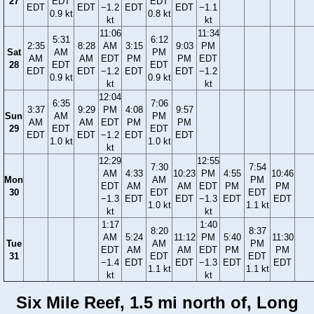
27
EDT
EDT
EDT
EDT
−1.2
EDT
EDT
−1.1
0.9 kt
0.8 kt
kt
kt
11:06
11:34
5:31
6:12
2:35
8:28
AM
3:15
9:03
PM
Sat
AM
PM
AM
AM
EDT
PM
PM
EDT
28
EDT
EDT
EDT
EDT
−1.2
EDT
EDT
−1.2
0.9 kt
0.9 kt
kt
kt
12:04
6:35
7:06
3:37
9:29
PM
4:08
9:57
Sun
AM
PM
AM
AM
EDT
PM
PM
29
EDT
EDT
EDT
EDT
−1.2
EDT
EDT
1.0 kt
1.0 kt
kt
12:29
12:55
7:30
7:54
AM
4:33
10:23
PM
4:55
10:46
Mon
AM
PM
EDT
AM
AM
EDT
PM
PM
30
EDT
EDT
−1.3
EDT
EDT
−1.3
EDT
EDT
1.0 kt
1.1 kt
kt
kt
1:17
1:40
8:20
8:37
AM
5:24
11:12
PM
5:40
11:30
Tue
AM
PM
EDT
AM
AM
EDT
PM
PM
31
EDT
EDT
−1.4
EDT
EDT
−1.3
EDT
EDT
1.1 kt
1.1 kt
kt
kt
Six Mile Reef, 1.5 mi north of, Long