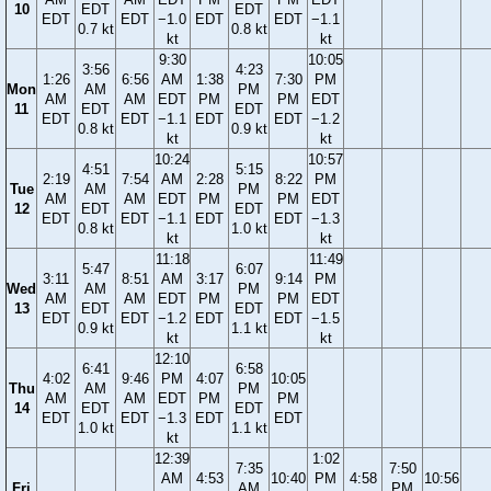
10
EDT
EDT
EDT
EDT
−1.0
EDT
EDT
−1.1
0.7 kt
0.8 kt
kt
kt
9:30
10:05
3:56
4:23
1:26
6:56
AM
1:38
7:30
PM
Mon
AM
PM
AM
AM
EDT
PM
PM
EDT
11
EDT
EDT
EDT
EDT
−1.1
EDT
EDT
−1.2
0.8 kt
0.9 kt
kt
kt
10:24
10:57
4:51
5:15
2:19
7:54
AM
2:28
8:22
PM
Tue
AM
PM
AM
AM
EDT
PM
PM
EDT
12
EDT
EDT
EDT
EDT
−1.1
EDT
EDT
−1.3
0.8 kt
1.0 kt
kt
kt
11:18
11:49
5:47
6:07
3:11
8:51
AM
3:17
9:14
PM
Wed
AM
PM
AM
AM
EDT
PM
PM
EDT
13
EDT
EDT
EDT
EDT
−1.2
EDT
EDT
−1.5
0.9 kt
1.1 kt
kt
kt
12:10
6:41
6:58
4:02
9:46
PM
4:07
10:05
Thu
AM
PM
AM
AM
EDT
PM
PM
14
EDT
EDT
EDT
EDT
−1.3
EDT
EDT
1.0 kt
1.1 kt
kt
12:39
1:02
7:35
7:50
AM
4:53
10:40
PM
4:58
10:56
Fri
AM
PM