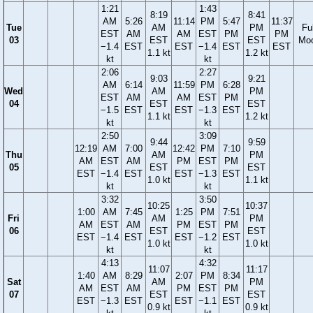
1:21
1:43
8:19
8:41
AM
5:26
11:14
PM
5:47
11:37
Tue
AM
PM
Ful
EST
AM
AM
EST
PM
PM
03
EST
EST
Mo
−1.4
EST
EST
−1.4
EST
EST
1.1 kt
1.2 kt
kt
kt
2:06
2:27
9:03
9:21
AM
6:14
11:59
PM
6:28
Wed
AM
PM
EST
AM
AM
EST
PM
04
EST
EST
−1.5
EST
EST
−1.3
EST
1.1 kt
1.2 kt
kt
kt
2:50
3:09
9:44
9:59
12:19
AM
7:00
12:42
PM
7:10
Thu
AM
PM
AM
EST
AM
PM
EST
PM
05
EST
EST
EST
−1.4
EST
EST
−1.3
EST
1.0 kt
1.1 kt
kt
kt
3:32
3:50
10:25
10:37
1:00
AM
7:45
1:25
PM
7:51
Fri
AM
PM
AM
EST
AM
PM
EST
PM
06
EST
EST
EST
−1.4
EST
EST
−1.2
EST
1.0 kt
1.0 kt
kt
kt
4:13
4:32
11:07
11:17
1:40
AM
8:29
2:07
PM
8:34
Sat
AM
PM
AM
EST
AM
PM
EST
PM
07
EST
EST
EST
−1.3
EST
EST
−1.1
EST
0.9 kt
0.9 kt