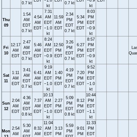
EDT
−1.0
EDT
EDT
−0.9
EDT
0.7 kt
0.7 kt
kt
kt
7:31
8:03
1:54
2:34
4:54
AM
11:59
5:34
PM
Thu
AM
PM
AM
EDT
AM
PM
EDT
09
EDT
EDT
EDT
−1.0
EDT
EDT
−0.9
0.7 kt
0.7 kt
kt
kt
8:24
8:57
2:47
3:26
12:17
5:46
AM
12:50
6:27
PM
Fri
AM
PM
La
AM
AM
EDT
PM
PM
EDT
10
EDT
EDT
Quar
EDT
EDT
−0.9
EDT
EDT
−0.9
0.7 kt
0.7 kt
kt
kt
9:19
9:52
3:41
4:19
1:11
6:41
AM
1:40
7:20
PM
Sat
AM
PM
AM
AM
EDT
PM
PM
EDT
11
EDT
EDT
EDT
EDT
−1.0
EDT
EDT
−1.0
0.7 kt
0.7 kt
kt
kt
10:13
10:44
4:36
5:09
2:04
7:37
AM
2:27
8:12
PM
Sun
AM
PM
AM
AM
EDT
PM
PM
EDT
12
EDT
EDT
EDT
EDT
−1.0
EDT
EDT
−1.1
0.8 kt
0.8 kt
kt
kt
11:04
11:33
5:30
5:59
2:54
8:32
AM
3:13
9:01
PM
Mon
AM
PM
AM
AM
EDT
PM
PM
EDT
13
EDT
EDT