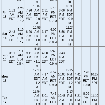
kt
kt
10:07
10:35
4:26
5:10
1:52
7:26
AM
2:31
8:06
PM
Fri
AM
PM
AM
AM
EDT
PM
PM
EDT
13
EDT
EDT
EDT
EDT
−0.9
EDT
EDT
−0.9
0.7 kt
0.7 kt
kt
kt
10:58
11:24
5:19
6:00
2:43
8:20
AM
3:17
8:56
PM
Sat
AM
PM
AM
AM
EDT
PM
PM
EDT
14
EDT
EDT
EDT
EDT
−1.0
EDT
EDT
−1.0
0.7 kt
0.8 kt
kt
kt
11:45
6:11
6:45
3:31
9:11
AM
4:00
9:43
Sun
AM
PM
AM
AM
EDT
PM
PM
15
EDT
EDT
EDT
EDT
−1.1
EDT
EDT
0.8 kt
0.9 kt
kt
12:10
12:29
6:59
7:28
AM
4:17
10:00
PM
4:41
10:27
Mon
AM
PM
EDT
AM
AM
EDT
PM
PM
16
EDT
EDT
−1.2
EDT
EDT
−1.2
EDT
EDT
0.9 kt
1.0 kt
kt
kt
12:54
1:13
7:45
8:09
AM
5:01
10:46
PM
5:21
11:10
Tue
AM
PM
EDT
AM
AM
EDT
PM
PM
17
EDT
EDT
−1.3
EDT
EDT
−1.3
EDT
EDT