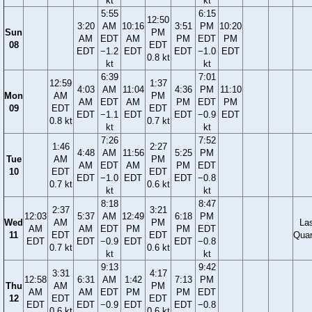
kt
kt
5:55
6:15
12:50
3:20
AM
10:16
3:51
PM
10:20
Sun
PM
AM
EDT
AM
PM
EDT
PM
08
EDT
EDT
−1.2
EDT
EDT
−1.0
EDT
0.8 kt
kt
kt
6:39
7:01
12:59
1:37
4:03
AM
11:04
4:36
PM
11:10
Mon
AM
PM
AM
EDT
AM
PM
EDT
PM
09
EDT
EDT
EDT
−1.1
EDT
EDT
−0.9
EDT
0.8 kt
0.7 kt
kt
kt
7:26
7:52
1:46
2:27
4:48
AM
11:56
5:25
PM
Tue
AM
PM
AM
EDT
AM
PM
EDT
10
EDT
EDT
EDT
−1.0
EDT
EDT
−0.8
0.7 kt
0.6 kt
kt
kt
8:18
8:47
2:37
3:21
12:03
5:37
AM
12:49
6:18
PM
Wed
AM
PM
La
AM
AM
EDT
PM
PM
EDT
11
EDT
EDT
Quar
EDT
EDT
−0.9
EDT
EDT
−0.8
0.7 kt
0.6 kt
kt
kt
9:13
9:42
3:31
4:17
12:58
6:31
AM
1:42
7:13
PM
Thu
AM
PM
AM
AM
EDT
PM
PM
EDT
12
EDT
EDT
EDT
EDT
−0.9
EDT
EDT
−0.8
0.6 kt
0.6 kt