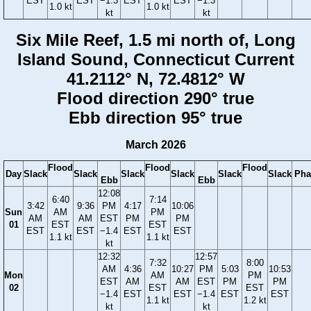
EST
EST
−1.3
EST
EST
−1.3
1.0 kt
1.0 kt
kt
kt
Six Mile Reef, 1.5 mi north of, Long
Island Sound, Connecticut Current
41.2112° N, 72.4812° W
Flood direction 290° true
Ebb direction 95° true
March 2026
Flood
Flood
Flood
Day
Slack
Slack
Slack
Slack
Slack
Slack
Pha
Ebb
Ebb
12:08
6:40
7:14
3:42
9:36
PM
4:17
10:06
Sun
AM
PM
AM
AM
EST
PM
PM
01
EST
EST
EST
EST
−1.4
EST
EST
1.1 kt
1.1 kt
kt
12:32
12:57
7:32
8:00
AM
4:36
10:27
PM
5:03
10:53
Mon
AM
PM
EST
AM
AM
EST
PM
PM
02
EST
EST
−1.4
EST
EST
−1.4
EST
EST
1.1 kt
1.2 kt
kt
kt