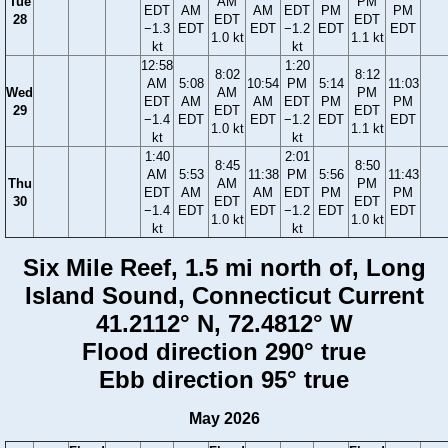
Tue
AM
PM
EDT
AM
AM
EDT
PM
PM
28
EDT
EDT
−1.3
EDT
EDT
−1.2
EDT
EDT
1.0 kt
1.1 kt
kt
kt
12:58
1:20
8:02
8:12
AM
5:08
10:54
PM
5:14
11:03
Wed
AM
PM
EDT
AM
AM
EDT
PM
PM
29
EDT
EDT
−1.4
EDT
EDT
−1.2
EDT
EDT
1.0 kt
1.1 kt
kt
kt
1:40
2:01
8:45
8:50
AM
5:53
11:38
PM
5:56
11:43
Thu
AM
PM
EDT
AM
AM
EDT
PM
PM
30
EDT
EDT
−1.4
EDT
EDT
−1.2
EDT
EDT
1.0 kt
1.0 kt
kt
kt
Six Mile Reef, 1.5 mi north of, Long
Island Sound, Connecticut Current
41.2112° N, 72.4812° W
Flood direction 290° true
Ebb direction 95° true
May 2026