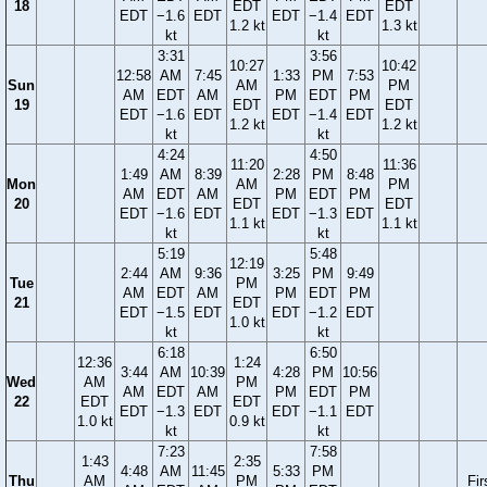
18
EDT
EDT
EDT
−1.6
EDT
EDT
−1.4
EDT
1.2 kt
1.3 kt
kt
kt
3:31
3:56
10:27
10:42
12:58
AM
7:45
1:33
PM
7:53
Sun
AM
PM
AM
EDT
AM
PM
EDT
PM
19
EDT
EDT
EDT
−1.6
EDT
EDT
−1.4
EDT
1.2 kt
1.2 kt
kt
kt
4:24
4:50
11:20
11:36
1:49
AM
8:39
2:28
PM
8:48
Mon
AM
PM
AM
EDT
AM
PM
EDT
PM
20
EDT
EDT
EDT
−1.6
EDT
EDT
−1.3
EDT
1.1 kt
1.1 kt
kt
kt
5:19
5:48
12:19
2:44
AM
9:36
3:25
PM
9:49
Tue
PM
AM
EDT
AM
PM
EDT
PM
21
EDT
EDT
−1.5
EDT
EDT
−1.2
EDT
1.0 kt
kt
kt
6:18
6:50
12:36
1:24
3:44
AM
10:39
4:28
PM
10:56
Wed
AM
PM
AM
EDT
AM
PM
EDT
PM
22
EDT
EDT
EDT
−1.3
EDT
EDT
−1.1
EDT
1.0 kt
0.9 kt
kt
kt
7:23
7:58
1:43
2:35
4:48
AM
11:45
5:33
PM
Thu
AM
PM
Fir