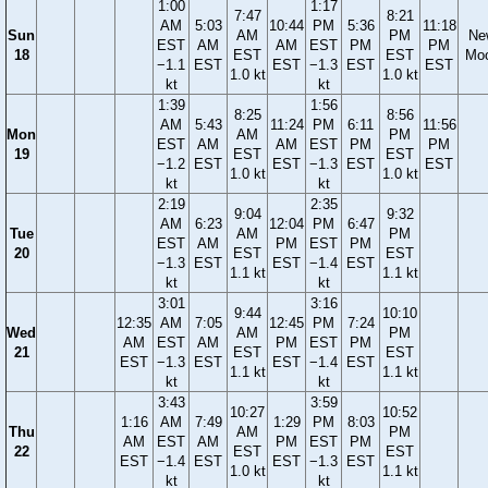
1:00
1:17
7:47
8:21
AM
5:03
10:44
PM
5:36
11:18
Sun
AM
PM
Ne
EST
AM
AM
EST
PM
PM
18
EST
EST
Mo
−1.1
EST
EST
−1.3
EST
EST
1.0 kt
1.0 kt
kt
kt
1:39
1:56
8:25
8:56
AM
5:43
11:24
PM
6:11
11:56
Mon
AM
PM
EST
AM
AM
EST
PM
PM
19
EST
EST
−1.2
EST
EST
−1.3
EST
EST
1.0 kt
1.0 kt
kt
kt
2:19
2:35
9:04
9:32
AM
6:23
12:04
PM
6:47
Tue
AM
PM
EST
AM
PM
EST
PM
20
EST
EST
−1.3
EST
EST
−1.4
EST
1.1 kt
1.1 kt
kt
kt
3:01
3:16
9:44
10:10
12:35
AM
7:05
12:45
PM
7:24
Wed
AM
PM
AM
EST
AM
PM
EST
PM
21
EST
EST
EST
−1.3
EST
EST
−1.4
EST
1.1 kt
1.1 kt
kt
kt
3:43
3:59
10:27
10:52
1:16
AM
7:49
1:29
PM
8:03
Thu
AM
PM
AM
EST
AM
PM
EST
PM
22
EST
EST
EST
−1.4
EST
EST
−1.3
EST
1.0 kt
1.1 kt
kt
kt