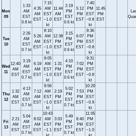
7:15
7:40
1:33
2:19
4:35
AM
11:44
5:12
PM
11:45
Mon
AM
PM
La
AM
EST
AM
PM
EST
PM
09
EST
EST
Quar
EST
−1.0
EST
EST
−0.8
EST
0.8 kt
0.6 kt
kt
kt
8:10
8:36
2:26
3:15
5:26
AM
12:38
6:07
PM
Tue
AM
PM
AM
EST
PM
PM
EST
10
EST
EST
EST
−1.0
EST
EST
−0.8
0.7 kt
0.6 kt
kt
kt
9:05
9:31
3:19
4:10
12:40
6:19
AM
1:31
7:02
PM
Wed
AM
PM
AM
AM
EST
PM
PM
EST
11
EST
EST
EST
EST
−1.0
EST
EST
−0.8
0.7 kt
0.6 kt
kt
kt
9:56
10:20
4:13
5:02
1:32
7:12
AM
2:19
7:53
PM
Thu
AM
PM
AM
AM
EST
PM
PM
EST
12
EST
EST
EST
EST
−1.0
EST
EST
−0.9
0.7 kt
0.7 kt
kt
kt
10:43
11:05
5:04
5:49
2:21
8:02
AM
3:03
8:40
PM
Fri
AM
PM
AM
AM
EST
PM
PM
EST
13
EST
EST
EST
EST
−1.1
EST
EST
−1.0
0.7 kt
0.7 kt
kt
kt