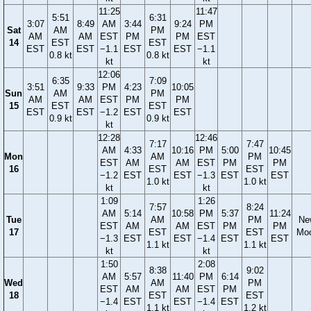
11:25
11:47
5:51
6:31
3:07
8:49
AM
3:44
9:24
PM
Sat
AM
PM
AM
AM
EST
PM
PM
EST
14
EST
EST
EST
EST
−1.1
EST
EST
−1.1
0.8 kt
0.8 kt
kt
kt
12:06
6:35
7:09
3:51
9:33
PM
4:23
10:05
Sun
AM
PM
AM
AM
EST
PM
PM
15
EST
EST
EST
EST
−1.2
EST
EST
0.9 kt
0.9 kt
kt
12:28
12:46
7:17
7:47
AM
4:33
10:16
PM
5:00
10:45
Mon
AM
PM
EST
AM
AM
EST
PM
PM
16
EST
EST
−1.2
EST
EST
−1.3
EST
EST
1.0 kt
1.0 kt
kt
kt
1:09
1:26
7:57
8:24
AM
5:14
10:58
PM
5:37
11:24
Tue
AM
PM
Ne
EST
AM
AM
EST
PM
PM
17
EST
EST
Mo
−1.3
EST
EST
−1.4
EST
EST
1.1 kt
1.1 kt
kt
kt
1:50
2:08
8:38
9:02
AM
5:57
11:40
PM
6:14
Wed
AM
PM
EST
AM
AM
EST
PM
18
EST
EST
−1.4
EST
EST
−1.4
EST
1.1 kt
1.2 kt