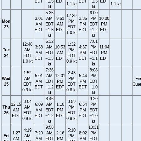
EDT
−1.5
EDT
EDT
−1.3
EDT
1.1 kt
1.1 kt
kt
kt
5:35
6:00
12:29
3:01
AM
9:51
3:36
PM
10:00
Mon
PM
AM
EDT
AM
PM
EDT
PM
23
EDT
EDT
−1.5
EDT
EDT
−1.2
EDT
1.0 kt
kt
kt
6:32
7:01
12:48
1:32
3:58
AM
10:53
4:37
PM
11:04
Tue
AM
PM
AM
EDT
AM
PM
EDT
PM
24
EDT
EDT
EDT
−1.3
EDT
EDT
−1.1
EDT
1.0 kt
0.9 kt
kt
kt
7:36
8:08
1:52
2:43
5:01
AM
12:01
5:44
PM
Wed
AM
PM
Fir
AM
EDT
PM
PM
EDT
25
EDT
EDT
Quar
EDT
−1.2
EDT
EDT
−1.0
0.9 kt
0.8 kt
kt
kt
8:46
9:20
3:04
3:59
12:15
6:09
AM
1:10
6:54
PM
Thu
AM
PM
AM
AM
EDT
PM
PM
EDT
26
EDT
EDT
EDT
EDT
−1.2
EDT
EDT
−1.0
0.9 kt
0.8 kt
kt
kt
9:58
10:31
4:19
5:10
1:27
7:20
AM
2:16
8:02
PM
Fri
AM
PM
AM
AM
EDT
PM
PM
EDT