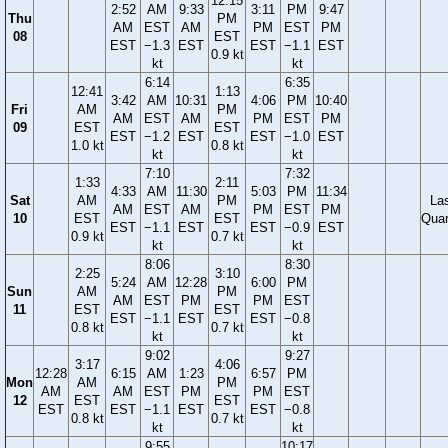
12:15
2:52
AM
9:33
3:11
PM
9:47
Thu
PM
AM
EST
AM
PM
EST
PM
08
EST
EST
−1.3
EST
EST
−1.1
EST
0.9 kt
kt
kt
6:14
6:35
12:41
1:13
3:42
AM
10:31
4:06
PM
10:40
Fri
AM
PM
AM
EST
AM
PM
EST
PM
09
EST
EST
EST
−1.2
EST
EST
−1.0
EST
1.0 kt
0.8 kt
kt
kt
7:10
7:32
1:33
2:11
4:33
AM
11:30
5:03
PM
11:34
Sat
AM
PM
La
AM
EST
AM
PM
EST
PM
10
EST
EST
Quar
EST
−1.1
EST
EST
−0.9
EST
0.9 kt
0.7 kt
kt
kt
8:06
8:30
2:25
3:10
5:24
AM
12:28
6:00
PM
Sun
AM
PM
AM
EST
PM
PM
EST
11
EST
EST
EST
−1.1
EST
EST
−0.8
0.8 kt
0.7 kt
kt
kt
9:02
9:27
3:17
4:06
12:28
6:15
AM
1:23
6:57
PM
Mon
AM
PM
AM
AM
EST
PM
PM
EST
12
EST
EST
EST
EST
−1.1
EST
EST
−0.8
0.8 kt
0.7 kt
kt
kt
9:55
10:17