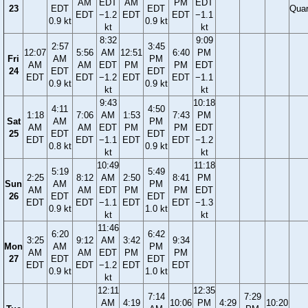
AM
EDT
AM
PM
EDT
23
EDT
EDT
Quar
EDT
−1.2
EDT
EDT
−1.1
0.9 kt
0.9 kt
kt
kt
8:32
9:09
2:57
3:45
12:07
5:56
AM
12:51
6:40
PM
Fri
AM
PM
AM
AM
EDT
PM
PM
EDT
24
EDT
EDT
EDT
EDT
−1.2
EDT
EDT
−1.1
0.9 kt
0.9 kt
kt
kt
9:43
10:18
4:11
4:50
1:18
7:06
AM
1:53
7:43
PM
Sat
AM
PM
AM
AM
EDT
PM
PM
EDT
25
EDT
EDT
EDT
EDT
−1.1
EDT
EDT
−1.2
0.8 kt
0.9 kt
kt
kt
10:49
11:18
5:19
5:49
2:25
8:12
AM
2:50
8:41
PM
Sun
AM
PM
AM
AM
EDT
PM
PM
EDT
26
EDT
EDT
EDT
EDT
−1.1
EDT
EDT
−1.3
0.9 kt
1.0 kt
kt
kt
11:46
6:20
6:42
3:25
9:12
AM
3:42
9:34
Mon
AM
PM
AM
AM
EDT
PM
PM
27
EDT
EDT
EDT
EDT
−1.2
EDT
EDT
0.9 kt
1.0 kt
kt
12:11
12:35
7:14
7:29
AM
4:19
10:06
PM
4:29
10:20