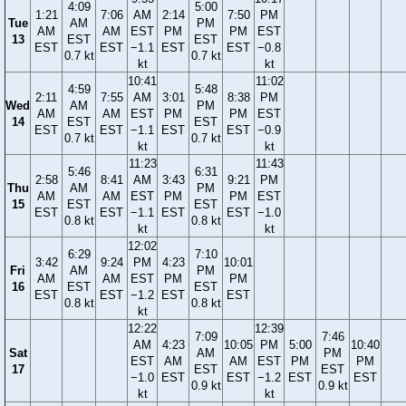
4:09
5:00
1:21
7:06
AM
2:14
7:50
PM
Tue
AM
PM
AM
AM
EST
PM
PM
EST
13
EST
EST
EST
EST
−1.1
EST
EST
−0.8
0.7 kt
0.7 kt
kt
kt
10:41
11:02
4:59
5:48
2:11
7:55
AM
3:01
8:38
PM
Wed
AM
PM
AM
AM
EST
PM
PM
EST
14
EST
EST
EST
EST
−1.1
EST
EST
−0.9
0.7 kt
0.7 kt
kt
kt
11:23
11:43
5:46
6:31
2:58
8:41
AM
3:43
9:21
PM
Thu
AM
PM
AM
AM
EST
PM
PM
EST
15
EST
EST
EST
EST
−1.1
EST
EST
−1.0
0.8 kt
0.8 kt
kt
kt
12:02
6:29
7:10
3:42
9:24
PM
4:23
10:01
Fri
AM
PM
AM
AM
EST
PM
PM
16
EST
EST
EST
EST
−1.2
EST
EST
0.8 kt
0.8 kt
kt
12:22
12:39
7:09
7:46
AM
4:23
10:05
PM
5:00
10:40
Sat
AM
PM
EST
AM
AM
EST
PM
PM
17
EST
EST
−1.0
EST
EST
−1.2
EST
EST
0.9 kt
0.9 kt
kt
kt