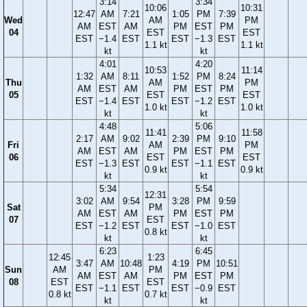
3:14
3:34
10:06
10:31
12:47
AM
7:21
1:05
PM
7:39
Wed
AM
PM
AM
EST
AM
PM
EST
PM
04
EST
EST
EST
−1.4
EST
EST
−1.3
EST
1.1 kt
1.1 kt
kt
kt
4:01
4:20
10:53
11:14
1:32
AM
8:11
1:52
PM
8:24
Thu
AM
PM
AM
EST
AM
PM
EST
PM
05
EST
EST
EST
−1.4
EST
EST
−1.2
EST
1.0 kt
1.0 kt
kt
kt
4:48
5:06
11:41
11:58
2:17
AM
9:02
2:39
PM
9:10
Fri
AM
PM
AM
EST
AM
PM
EST
PM
06
EST
EST
EST
−1.3
EST
EST
−1.1
EST
0.9 kt
0.9 kt
kt
kt
5:34
5:54
12:31
3:02
AM
9:54
3:28
PM
9:59
Sat
PM
AM
EST
AM
PM
EST
PM
07
EST
EST
−1.2
EST
EST
−1.0
EST
0.8 kt
kt
kt
6:23
6:45
12:45
1:23
3:47
AM
10:48
4:19
PM
10:51
Sun
AM
PM
AM
EST
AM
PM
EST
PM
08
EST
EST
EST
−1.1
EST
EST
−0.9
EST
0.8 kt
0.7 kt
kt
kt