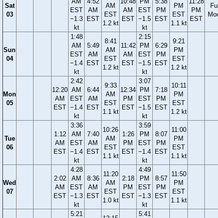
AM
4:52
10:48
PM
5:38
11:28
Sat
AM
PM
Ful
EST
AM
AM
EST
PM
PM
03
EST
EST
Mo
−1.3
EST
EST
−1.5
EST
EST
1.2 kt
1.1 kt
kt
kt
1:48
2:15
8:41
9:21
AM
5:49
11:42
PM
6:29
Sun
AM
PM
EST
AM
AM
EST
PM
04
EST
EST
−1.4
EST
EST
−1.5
EST
1.2 kt
1.2 kt
kt
kt
2:42
3:07
9:33
10:11
12:20
AM
6:44
12:34
PM
7:18
Mon
AM
PM
AM
EST
AM
PM
EST
PM
05
EST
EST
EST
−1.4
EST
EST
−1.5
EST
1.1 kt
1.2 kt
kt
kt
3:36
3:59
10:26
11:00
1:12
AM
7:40
1:26
PM
8:07
Tue
AM
PM
AM
EST
AM
PM
EST
PM
06
EST
EST
EST
−1.4
EST
EST
−1.4
EST
1.1 kt
1.1 kt
kt
kt
4:28
4:49
11:20
11:50
2:02
AM
8:36
2:18
PM
8:57
Wed
AM
PM
AM
EST
AM
PM
EST
PM
07
EST
EST
EST
−1.3
EST
EST
−1.3
EST
1.0 kt
1.1 kt
kt
kt
5:21
5:41