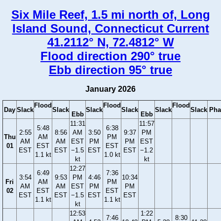
Six Mile Reef, 1.5 mi north of, Long
Island Sound, Connecticut Current
41.2112° N, 72.4812° W
Flood direction 290° true
Ebb direction 95° true
January 2026
Flood
Flood
Flood
Day
Slack
Slack
Slack
Slack
Slack
Slack
Pha
Ebb
Ebb
11:31
11:57
5:48
6:38
2:55
8:56
AM
3:50
9:37
PM
Thu
AM
PM
AM
AM
EST
PM
PM
EST
01
EST
EST
EST
EST
−1.5
EST
EST
−1.2
1.1 kt
1.0 kt
kt
kt
12:27
6:49
7:36
3:54
9:53
PM
4:46
10:34
Fri
AM
PM
AM
AM
EST
PM
PM
02
EST
EST
EST
EST
−1.5
EST
EST
1.1 kt
1.1 kt
kt
12:53
1:22
7:46
8:30