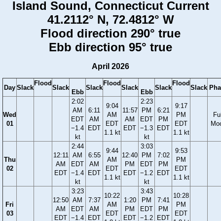
Island Sound, Connecticut Current
41.2112° N, 72.4812° W
Flood direction 290° true
Ebb direction 95° true
April 2026
Flood
Flood
Flood
Day
Slack
Slack
Slack
Slack
Slack
Slack
Pha
Ebb
Ebb
2:02
2:23
9:04
9:17
AM
6:11
11:57
PM
6:21
Wed
AM
PM
Ful
EDT
AM
AM
EDT
PM
01
EDT
EDT
Mo
−1.4
EDT
EDT
−1.3
EDT
1.1 kt
1.1 kt
kt
kt
2:44
3:03
9:44
9:53
12:11
AM
6:55
12:40
PM
7:02
Thu
AM
PM
AM
EDT
AM
PM
EDT
PM
02
EDT
EDT
EDT
−1.4
EDT
EDT
−1.2
EDT
1.1 kt
1.1 kt
kt
kt
3:23
3:43
10:22
10:28
12:50
AM
7:37
1:20
PM
7:41
Fri
AM
PM
AM
EDT
AM
PM
EDT
PM
03
EDT
EDT
EDT
−1.4
EDT
EDT
−1.2
EDT