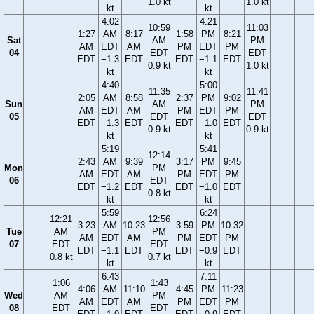
1.0 kt
1.0 kt
kt
kt
4:02
4:21
10:59
11:03
1:27
AM
8:17
1:58
PM
8:21
Sat
AM
PM
AM
EDT
AM
PM
EDT
PM
04
EDT
EDT
EDT
−1.3
EDT
EDT
−1.1
EDT
0.9 kt
1.0 kt
kt
kt
4:40
5:00
11:35
11:41
2:05
AM
8:58
2:37
PM
9:02
Sun
AM
PM
AM
EDT
AM
PM
EDT
PM
05
EDT
EDT
EDT
−1.3
EDT
EDT
−1.0
EDT
0.9 kt
0.9 kt
kt
kt
5:19
5:41
12:14
2:43
AM
9:39
3:17
PM
9:45
Mon
PM
AM
EDT
AM
PM
EDT
PM
06
EDT
EDT
−1.2
EDT
EDT
−1.0
EDT
0.8 kt
kt
kt
5:59
6:24
12:21
12:56
3:23
AM
10:23
3:59
PM
10:32
Tue
AM
PM
AM
EDT
AM
PM
EDT
PM
07
EDT
EDT
EDT
−1.1
EDT
EDT
−0.9
EDT
0.8 kt
0.7 kt
kt
kt
6:43
7:11
1:06
1:43
4:06
AM
11:10
4:45
PM
11:23
Wed
AM
PM
AM
EDT
AM
PM
EDT
PM
08
EDT
EDT