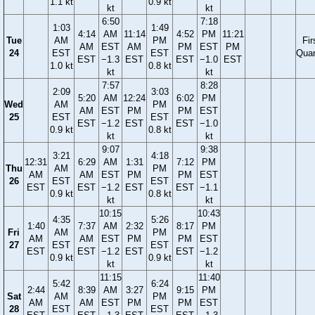
1.1 kt
0.9 kt
kt
kt
6:50
7:18
1:03
1:49
4:14
AM
11:14
4:52
PM
11:21
Tue
AM
PM
Fir
AM
EST
AM
PM
EST
PM
24
EST
EST
Quar
EST
−1.3
EST
EST
−1.0
EST
1.0 kt
0.8 kt
kt
kt
7:57
8:28
2:09
3:03
5:20
AM
12:24
6:02
PM
Wed
AM
PM
AM
EST
PM
PM
EST
25
EST
EST
EST
−1.2
EST
EST
−1.0
0.9 kt
0.8 kt
kt
kt
9:07
9:38
3:21
4:18
12:31
6:29
AM
1:31
7:12
PM
Thu
AM
PM
AM
AM
EST
PM
PM
EST
26
EST
EST
EST
EST
−1.2
EST
EST
−1.1
0.9 kt
0.8 kt
kt
kt
10:15
10:43
4:35
5:26
1:40
7:37
AM
2:32
8:17
PM
Fri
AM
PM
AM
AM
EST
PM
PM
EST
27
EST
EST
EST
EST
−1.2
EST
EST
−1.2
0.9 kt
0.9 kt
kt
kt
11:15
11:40
5:42
6:24
2:44
8:39
AM
3:27
9:15
PM
Sat
AM
PM
AM
AM
EST
PM
PM
EST
28
EST
EST