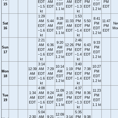
EDT
AM
AM
EDT
PM
PM
15
EDT
EDT
−1.5
EDT
EDT
−1.3
EDT
EDT
1.1 kt
1.2 kt
kt
kt
1:29
1:53
8:28
8:41
AM
5:44
11:33
PM
5:50
11:47
Sat
AM
PM
Ne
EDT
AM
AM
EDT
PM
PM
16
EDT
EDT
Mo
−1.6
EDT
EDT
−1.4
EDT
EDT
1.1 kt
1.2 kt
kt
kt
2:21
2:46
9:20
9:33
AM
6:36
12:26
PM
6:43
Sun
AM
PM
EDT
AM
PM
EDT
PM
17
EDT
EDT
−1.6
EDT
EDT
−1.4
EDT
1.2 kt
1.2 kt
kt
kt
3:14
3:40
10:14
10:27
12:39
AM
7:29
1:19
PM
7:38
Mon
AM
PM
AM
EDT
AM
PM
EDT
PM
18
EDT
EDT
EDT
−1.6
EDT
EDT
−1.4
EDT
1.2 kt
1.2 kt
kt
kt
4:08
4:37
11:09
11:23
1:34
AM
8:24
2:15
PM
8:36
Tue
AM
PM
AM
EDT
AM
PM
EDT
PM
19
EDT
EDT
EDT
−1.6
EDT
EDT
−1.3
EDT
1.1 kt
1.1 kt
kt
kt
5:04
5:35
12:09
2:30
AM
9:21
3:14
PM
9:38