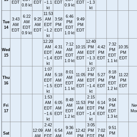
EDT
EDT
−1.1
EDT
EDT
−1.3
0.8 kt
0.9 kt
kt
kt
11:53
6:22
6:46
3:43
9:25
AM
3:58
9:49
Tue
AM
PM
AM
AM
EDT
PM
PM
14
EDT
EDT
EDT
EDT
−1.2
EDT
EDT
0.9 kt
1.0 kt
kt
12:20
12:40
7:12
7:32
AM
4:31
10:15
PM
4:42
10:35
Wed
AM
PM
EDT
AM
AM
EDT
PM
PM
15
EDT
EDT
−1.4
EDT
EDT
−1.3
EDT
EDT
1.0 kt
1.1 kt
kt
kt
1:07
1:27
8:01
8:18
AM
5:18
11:05
PM
5:27
11:22
Thu
AM
PM
EDT
AM
AM
EDT
PM
PM
16
EDT
EDT
−1.5
EDT
EDT
−1.4
EDT
EDT
1.1 kt
1.2 kt
kt
kt
1:53
2:15
8:48
9:04
AM
6:05
11:53
PM
6:14
Fri
AM
PM
Ne
EDT
AM
AM
EDT
PM
17
EDT
EDT
Mo
−1.6
EDT
EDT
−1.4
EDT
1.2 kt
1.3 kt
kt
kt
2:42
3:05
9:36
9:51
12:09
AM
6:54
12:42
PM
7:02
Sat
AM
PM
AM
EDT
AM
PM
EDT
PM