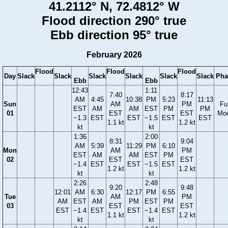
41.2112° N, 72.4812° W
Flood direction 290° true
Ebb direction 95° true
February 2026
Flood
Flood
Flood
Day
Slack
Slack
Slack
Slack
Slack
Slack
Pha
Ebb
Ebb
12:43
1:11
7:40
8:17
AM
4:45
10:38
PM
5:23
11:13
Sun
AM
PM
Ful
EST
AM
AM
EST
PM
PM
01
EST
EST
Mo
−1.3
EST
EST
−1.5
EST
EST
1.1 kt
1.2 kt
kt
kt
1:36
2:00
8:31
9:04
AM
5:39
11:29
PM
6:10
Mon
AM
PM
EST
AM
AM
EST
PM
02
EST
EST
−1.4
EST
EST
−1.5
EST
1.2 kt
1.2 kt
kt
kt
2:26
2:48
9:20
9:48
12:01
AM
6:30
12:17
PM
6:55
Tue
AM
PM
AM
EST
AM
PM
EST
PM
03
EST
EST
EST
−1.4
EST
EST
−1.4
EST
1.1 kt
1.2 kt
kt
kt