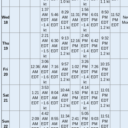
1.0 kt
1.1 kt
kt
kt
1:37
1:56
8:29
8:50
AM
5:46
11:31
PM
6:01
11:52
Wed
AM
PM
Ne
EDT
AM
AM
EDT
PM
PM
18
EDT
EDT
Mo
−1.4
EDT
EDT
−1.4
EDT
EDT
1.1 kt
1.2 kt
kt
kt
2:21
2:40
9:13
9:32
AM
6:30
12:16
PM
6:42
Thu
AM
PM
EDT
AM
PM
EDT
PM
19
EDT
EDT
−1.5
EDT
EDT
−1.4
EDT
1.2 kt
1.2 kt
kt
kt
3:06
3:26
9:57
10:15
12:36
AM
7:16
1:02
PM
7:26
Fri
AM
PM
AM
EDT
AM
PM
EDT
PM
20
EDT
EDT
EDT
−1.6
EDT
EDT
−1.4
EDT
1.2 kt
1.2 kt
kt
kt
3:53
4:14
10:44
11:01
1:21
AM
8:04
1:50
PM
8:12
Sat
AM
PM
AM
EDT
AM
PM
EDT
PM
21
EDT
EDT
EDT
−1.6
EDT
EDT
−1.4
EDT
1.2 kt
1.2 kt
kt
kt
4:42
5:05
11:34
11:51
2:09
AM
8:55
2:41
PM
9:03
Sun
AM
PM
AM
EDT
AM
PM
EDT
PM
22
EDT
EDT