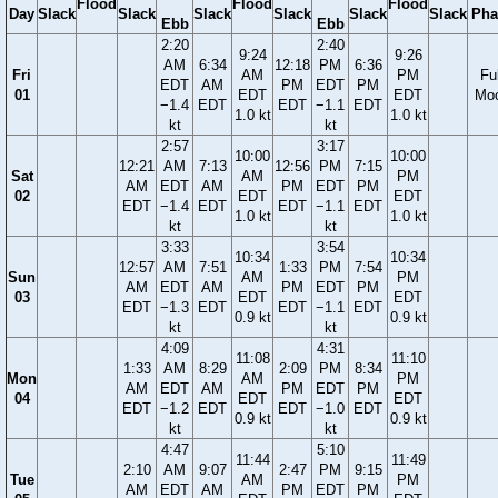
Flood
Flood
Flood
Day
Slack
Slack
Slack
Slack
Slack
Slack
Pha
Ebb
Ebb
2:20
2:40
9:24
9:26
AM
6:34
12:18
PM
6:36
Fri
AM
PM
Ful
EDT
AM
PM
EDT
PM
01
EDT
EDT
Mo
−1.4
EDT
EDT
−1.1
EDT
1.0 kt
1.0 kt
kt
kt
2:57
3:17
10:00
10:00
12:21
AM
7:13
12:56
PM
7:15
Sat
AM
PM
AM
EDT
AM
PM
EDT
PM
02
EDT
EDT
EDT
−1.4
EDT
EDT
−1.1
EDT
1.0 kt
1.0 kt
kt
kt
3:33
3:54
10:34
10:34
12:57
AM
7:51
1:33
PM
7:54
Sun
AM
PM
AM
EDT
AM
PM
EDT
PM
03
EDT
EDT
EDT
−1.3
EDT
EDT
−1.1
EDT
0.9 kt
0.9 kt
kt
kt
4:09
4:31
11:08
11:10
1:33
AM
8:29
2:09
PM
8:34
Mon
AM
PM
AM
EDT
AM
PM
EDT
PM
04
EDT
EDT
EDT
−1.2
EDT
EDT
−1.0
EDT
0.9 kt
0.9 kt
kt
kt
4:47
5:10
11:44
11:49
2:10
AM
9:07
2:47
PM
9:15
Tue
AM
PM
AM
EDT
AM
PM
EDT
PM