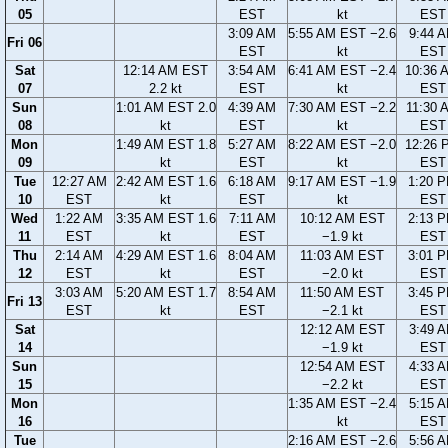
05
EST
kt
EST
3:09 AM
5:55 AM EST −2.6
9:44 
Fri 06
EST
kt
EST
Sat
12:14 AM EST
3:54 AM
6:41 AM EST −2.4
10:36 
07
2.2 kt
EST
kt
EST
Sun
1:01 AM EST 2.0
4:39 AM
7:30 AM EST −2.2
11:30 
08
kt
EST
kt
EST
Mon
1:49 AM EST 1.8
5:27 AM
8:22 AM EST −2.0
12:26 
09
kt
EST
kt
EST
Tue
12:27 AM
2:42 AM EST 1.6
6:18 AM
9:17 AM EST −1.9
1:20 
10
EST
kt
EST
kt
EST
Wed
1:22 AM
3:35 AM EST 1.6
7:11 AM
10:12 AM EST
2:13 
11
EST
kt
EST
−1.9 kt
EST
Thu
2:14 AM
4:29 AM EST 1.6
8:04 AM
11:03 AM EST
3:01 
12
EST
kt
EST
−2.0 kt
EST
3:03 AM
5:20 AM EST 1.7
8:54 AM
11:50 AM EST
3:45 
Fri 13
EST
kt
EST
−2.1 kt
EST
Sat
12:12 AM EST
3:49 
14
−1.9 kt
EST
Sun
12:54 AM EST
4:33 
15
−2.2 kt
EST
Mon
1:35 AM EST −2.4
5:15 
16
kt
EST
Tue
2:16 AM EST −2.6
5:56 