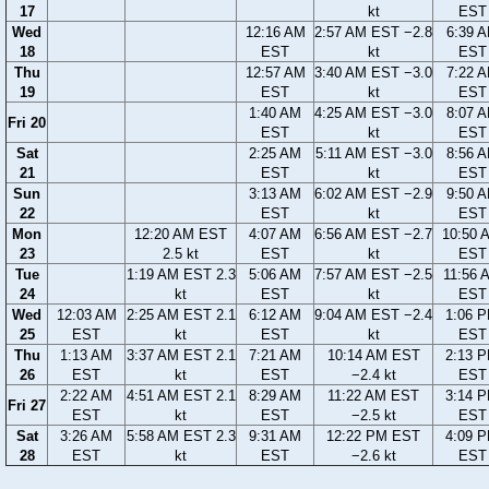
17
kt
EST
Wed
12:16 AM
2:57 AM EST −2.8
6:39 
18
EST
kt
EST
Thu
12:57 AM
3:40 AM EST −3.0
7:22 
19
EST
kt
EST
1:40 AM
4:25 AM EST −3.0
8:07 
Fri 20
EST
kt
EST
Sat
2:25 AM
5:11 AM EST −3.0
8:56 
21
EST
kt
EST
Sun
3:13 AM
6:02 AM EST −2.9
9:50 
22
EST
kt
EST
Mon
12:20 AM EST
4:07 AM
6:56 AM EST −2.7
10:50 
23
2.5 kt
EST
kt
EST
Tue
1:19 AM EST 2.3
5:06 AM
7:57 AM EST −2.5
11:56 
24
kt
EST
kt
EST
Wed
12:03 AM
2:25 AM EST 2.1
6:12 AM
9:04 AM EST −2.4
1:06 
25
EST
kt
EST
kt
EST
Thu
1:13 AM
3:37 AM EST 2.1
7:21 AM
10:14 AM EST
2:13 
26
EST
kt
EST
−2.4 kt
EST
2:22 AM
4:51 AM EST 2.1
8:29 AM
11:22 AM EST
3:14 
Fri 27
EST
kt
EST
−2.5 kt
EST
Sat
3:26 AM
5:58 AM EST 2.3
9:31 AM
12:22 PM EST
4:09 
28
EST
kt
EST
−2.6 kt
EST