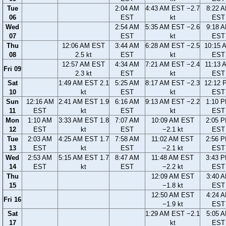
Tue
2:04 AM
4:43 AM EST −2.7
8:22 
06
EST
kt
EST
Wed
2:54 AM
5:35 AM EST −2.6
9:18 
07
EST
kt
EST
Thu
12:06 AM EST
3:44 AM
6:28 AM EST −2.5
10:15 
08
2.5 kt
EST
kt
EST
12:57 AM EST
4:34 AM
7:21 AM EST −2.4
11:13 
Fri 09
2.3 kt
EST
kt
EST
Sat
1:49 AM EST 2.1
5:25 AM
8:17 AM EST −2.3
12:12 
10
kt
EST
kt
EST
Sun
12:16 AM
2:41 AM EST 1.9
6:16 AM
9:13 AM EST −2.2
1:10 
11
EST
kt
EST
kt
EST
Mon
1:10 AM
3:33 AM EST 1.8
7:07 AM
10:09 AM EST
2:05 
12
EST
kt
EST
−2.1 kt
EST
Tue
2:03 AM
4:25 AM EST 1.7
7:58 AM
11:02 AM EST
2:56 
13
EST
kt
EST
−2.1 kt
EST
Wed
2:53 AM
5:15 AM EST 1.7
8:47 AM
11:48 AM EST
3:43 
14
EST
kt
EST
−2.2 kt
EST
Thu
12:09 AM EST
3:40 
15
−1.8 kt
EST
12:50 AM EST
4:24 
Fri 16
−1.9 kt
EST
Sat
1:29 AM EST −2.1
5:05 
17
kt
EST