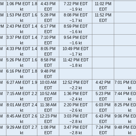
AM
1:06 PM EDT 1.8
4:43 PM
7:22 PM EDT
11:02 PM
kt
EDT
−1.9 kt
EDT
AM
1:53 PM EDT 1.6
5:28 PM
8:08 PM EDT
11:52 PM
kt
EDT
−1.7 kt
EDT
PM
2:43 PM EDT 1.4
6:17 PM
8:59 PM EDT
kt
EDT
−1.6 kt
PM
3:37 PM EDT 1.4
7:10 PM
9:54 PM EDT
kt
EDT
−1.6 kt
PM
4:33 PM EDT 1.4
8:05 PM
10:49 PM EDT
kt
EDT
−1.7 kt
PM
5:26 PM EDT 1.6
8:58 PM
11:42 PM EDT
kt
EDT
−1.8 kt
PM
6:16 PM EDT 1.8
9:48 PM
kt
EDT
AM
6:27 AM EDT 1.9
10:03 AM
12:52 PM EDT
4:42 PM
7:01 PM ED
kt
EDT
−2.2 kt
EDT
kt
AM
7:15 AM EDT 2.2
10:52 AM
1:36 PM EDT
5:23 PM
7:44 PM ED
kt
EDT
−2.4 kt
EDT
kt
AM
8:01 AM EDT 2.4
11:38 AM
2:20 PM EDT
6:03 PM
8:25 PM ED
kt
EDT
−2.6 kt
EDT
kt
AM
8:45 AM EDT 2.6
12:23 PM
3:03 PM EDT
6:43 PM
9:06 PM ED
kt
EDT
−2.8 kt
EDT
kt
AM
9:29 AM EDT 2.7
1:08 PM
3:47 PM EDT
7:24 PM
9:48 PM ED
kt
EDT
−2.8 kt
EDT
kt