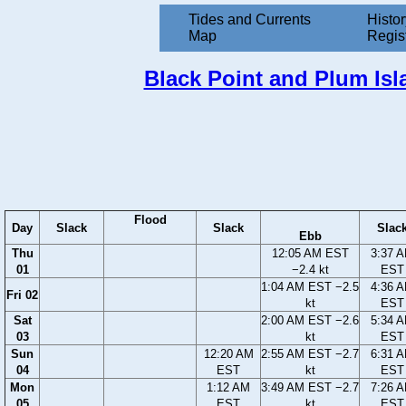
Tides and Currents
Histor
Map
Regis
Black Point and Plum Isl
Flood
Day
Slack
Slack
Slac
Ebb
Thu
12:05 AM EST
3:37 
01
−2.4 kt
EST
1:04 AM EST −2.5
4:36 
Fri 02
kt
EST
Sat
2:00 AM EST −2.6
5:34 
03
kt
EST
Sun
12:20 AM
2:55 AM EST −2.7
6:31 
04
EST
kt
EST
Mon
1:12 AM
3:49 AM EST −2.7
7:26 
05
EST
kt
EST