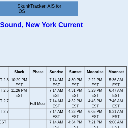
SkunkTracker: AIS for
iOS
d Sound, New York Current
Slack
Phase
Sunrise
Sunset
Moonrise
Moonset
T 2.3
10:29 PM
7:14 AM
4:30 PM
2:22 PM
5:36 AM
EST
EST
EST
EST
EST
T 2.5
11:26 PM
7:14 AM
4:31 PM
3:29 PM
6:47 AM
EST
EST
EST
EST
EST
T 2.7
7:14 AM
4:32 PM
4:45 PM
7:46 AM
Full Moon
EST
EST
EST
EST
T 2.7
7:14 AM
4:33 PM
6:05 PM
8:31 AM
EST
EST
EST
EST
 EST
7:14 AM
4:34 PM
7:21 PM
9:06 AM
EST
EST
EST
EST