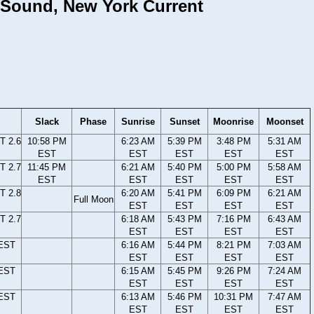
d Sound, New York Current
Slack
Phase
Sunrise
Sunset
Moonrise
Moonset
T 2.6
10:58 PM
6:23 AM
5:39 PM
3:48 PM
5:31 AM
EST
EST
EST
EST
EST
T 2.7
11:45 PM
6:21 AM
5:40 PM
5:00 PM
5:58 AM
EST
EST
EST
EST
EST
T 2.8
6:20 AM
5:41 PM
6:09 PM
6:21 AM
Full Moon
EST
EST
EST
EST
T 2.7
6:18 AM
5:43 PM
7:16 PM
6:43 AM
EST
EST
EST
EST
 EST
6:16 AM
5:44 PM
8:21 PM
7:03 AM
EST
EST
EST
EST
 EST
6:15 AM
5:45 PM
9:26 PM
7:24 AM
EST
EST
EST
EST
 EST
6:13 AM
5:46 PM
10:31 PM
7:47 AM
EST
EST
EST
EST