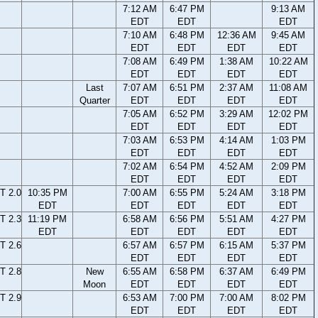
7:12 AM
6:47 PM
9:13 AM
EDT
EDT
EDT
7:10 AM
6:48 PM
12:36 AM
9:45 AM
EDT
EDT
EDT
EDT
7:08 AM
6:49 PM
1:38 AM
10:22 AM
EDT
EDT
EDT
EDT
Last
7:07 AM
6:51 PM
2:37 AM
11:08 AM
Quarter
EDT
EDT
EDT
EDT
7:05 AM
6:52 PM
3:29 AM
12:02 PM
EDT
EDT
EDT
EDT
7:03 AM
6:53 PM
4:14 AM
1:03 PM
EDT
EDT
EDT
EDT
7:02 AM
6:54 PM
4:52 AM
2:09 PM
EDT
EDT
EDT
EDT
T 2.0
10:35 PM
7:00 AM
6:55 PM
5:24 AM
3:18 PM
EDT
EDT
EDT
EDT
EDT
T 2.3
11:19 PM
6:58 AM
6:56 PM
5:51 AM
4:27 PM
EDT
EDT
EDT
EDT
EDT
T 2.6
6:57 AM
6:57 PM
6:15 AM
5:37 PM
EDT
EDT
EDT
EDT
T 2.8
New
6:55 AM
6:58 PM
6:37 AM
6:49 PM
Moon
EDT
EDT
EDT
EDT
T 2.9
6:53 AM
7:00 PM
7:00 AM
8:02 PM
EDT
EDT
EDT
EDT