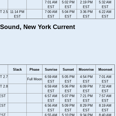
7:01 AM
5:02 PM
2:19 PM
5:32 AM
EST
EST
EST
EST
T 2.5
11:14 PM
7:00 AM
5:04 PM
3:36 PM
6:22 AM
EST
EST
EST
EST
EST
d Sound, New York Current
Slack
Phase
Sunrise
Sunset
Moonrise
Moonset
T 2.7
6:59 AM
5:05 PM
4:54 PM
7:01 AM
Full Moon
EST
EST
EST
EST
T 2.8
6:59 AM
5:06 PM
6:09 PM
7:32 AM
EST
EST
EST
EST
 EST
6:57 AM
5:07 PM
7:21 PM
7:57 AM
EST
EST
EST
EST
 EST
6:56 AM
5:09 PM
8:29 PM
8:19 AM
EST
EST
EST
EST
 EST
6:55 AM
5:10 PM
9:34 PM
8:40 AM