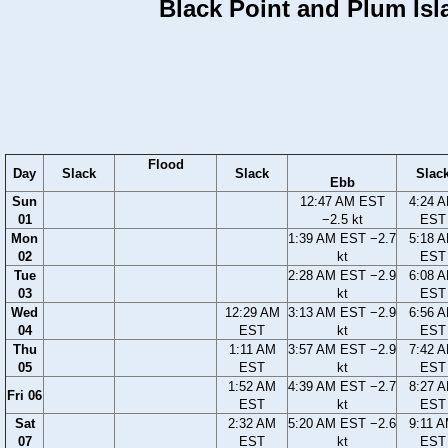
Black Point and Plum Isl
Flood
Day
Slack
Slack
Slac
Ebb
Sun
12:47 AM EST
4:24 
01
−2.5 kt
EST
Mon
1:39 AM EST −2.7
5:18 
02
kt
EST
Tue
2:28 AM EST −2.9
6:08 
03
kt
EST
Wed
12:29 AM
3:13 AM EST −2.9
6:56 
04
EST
kt
EST
Thu
1:11 AM
3:57 AM EST −2.9
7:42 
05
EST
kt
EST
1:52 AM
4:39 AM EST −2.7
8:27 
Fri 06
EST
kt
EST
Sat
2:32 AM
5:20 AM EST −2.6
9:11 
07
EST
kt
EST