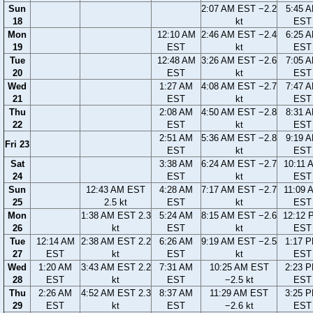
Sun
2:07 AM EST −2.2
5:45 
18
kt
EST
Mon
12:10 AM
2:46 AM EST −2.4
6:25 
19
EST
kt
EST
Tue
12:48 AM
3:26 AM EST −2.6
7:05 
20
EST
kt
EST
Wed
1:27 AM
4:08 AM EST −2.7
7:47 
21
EST
kt
EST
Thu
2:08 AM
4:50 AM EST −2.8
8:31 
22
EST
kt
EST
2:51 AM
5:36 AM EST −2.8
9:19 
Fri 23
EST
kt
EST
Sat
3:38 AM
6:24 AM EST −2.7
10:11 
24
EST
kt
EST
Sun
12:43 AM EST
4:28 AM
7:17 AM EST −2.7
11:09 
25
2.5 kt
EST
kt
EST
Mon
1:38 AM EST 2.3
5:24 AM
8:15 AM EST −2.6
12:12 
26
kt
EST
kt
EST
Tue
12:14 AM
2:38 AM EST 2.2
6:26 AM
9:19 AM EST −2.5
1:17 
27
EST
kt
EST
kt
EST
Wed
1:20 AM
3:43 AM EST 2.2
7:31 AM
10:25 AM EST
2:23 
28
EST
kt
EST
−2.5 kt
EST
Thu
2:26 AM
4:52 AM EST 2.3
8:37 AM
11:29 AM EST
3:25 
29
EST
kt
EST
−2.6 kt
EST