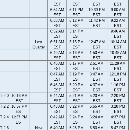
EST
EST
EST
EST
6:54 AM
5:11 PM
10:39 PM
9:00 AM
EST
EST
EST
EST
6:53 AM
5:12 PM
11:42 PM
9:22 AM
EST
EST
EST
EST
6:52 AM
5:14 PM
9:46 AM
EST
EST
EST
Last
6:51 AM
5:15 PM
12:47 AM
10:14 AM
Quarter
EST
EST
EST
EST
6:49 AM
5:16 PM
1:50 AM
10:48 AM
EST
EST
EST
EST
6:48 AM
5:17 PM
2:51 AM
11:29 AM
EST
EST
EST
EST
6:47 AM
5:19 PM
3:47 AM
12:18 PM
EST
EST
EST
EST
6:46 AM
5:20 PM
4:37 AM
1:16 PM
EST
EST
EST
EST
T 2.0
10:16 PM
6:44 AM
5:21 PM
5:20 AM
2:20 PM
EST
EST
EST
EST
EST
T 2.2
10:57 PM
6:43 AM
5:22 PM
5:55 AM
3:28 PM
EST
EST
EST
EST
EST
T 2.4
11:37 PM
6:42 AM
5:24 PM
6:24 AM
4:37 PM
EST
EST
EST
EST
EST
T 2.6
New
6:40 AM
5:25 PM
6:50 AM
5:47 PM