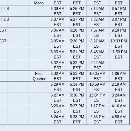
Moon
EST
EST
EST
EST
T 2.8
6:39 AM
5:26 PM
7:13 AM
6:57 PM
EST
EST
EST
EST
T 2.8
6:37 AM
5:27 PM
7:35 AM
8:07 PM
EST
EST
EST
EST
 EST
6:36 AM
5:28 PM
7:57 AM
9:19 PM
EST
EST
EST
EST
 EST
6:35 AM
5:30 PM
8:21 AM
10:33 PM
EST
EST
EST
EST
6:33 AM
5:31 PM
8:48 AM
11:50 PM
EST
EST
EST
EST
6:32 AM
5:32 PM
9:22 AM
EST
EST
EST
First
6:30 AM
5:33 PM
10:05 AM
1:06 AM
Quarter
EST
EST
EST
EST
6:29 AM
5:34 PM
10:59 AM
2:19 AM
EST
EST
EST
EST
6:27 AM
5:36 PM
12:04 PM
3:24 AM
EST
EST
EST
EST
6:26 AM
5:37 PM
1:17 PM
4:16 AM
EST
EST
EST
EST
6:24 AM
5:38 PM
2:33 PM
4:58 AM
EST
EST
EST
EST