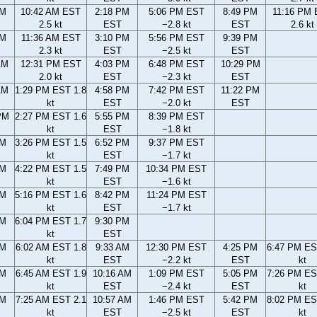
AM
10:42 AM EST
2:18 PM
5:06 PM EST
8:49 PM
11:16 PM
2.5 kt
EST
−2.8 kt
EST
2.6 kt
AM
11:36 AM EST
3:10 PM
5:56 PM EST
9:39 PM
2.3 kt
EST
−2.5 kt
EST
AM
12:31 PM EST
4:03 PM
6:48 PM EST
10:29 PM
2.0 kt
EST
−2.3 kt
EST
AM
1:29 PM EST 1.8
4:58 PM
7:42 PM EST
11:22 PM
kt
EST
−2.0 kt
EST
PM
2:27 PM EST 1.6
5:55 PM
8:39 PM EST
kt
EST
−1.8 kt
PM
3:26 PM EST 1.5
6:52 PM
9:37 PM EST
kt
EST
−1.7 kt
PM
4:22 PM EST 1.5
7:49 PM
10:34 PM EST
kt
EST
−1.6 kt
PM
5:16 PM EST 1.6
8:42 PM
11:24 PM EST
kt
EST
−1.7 kt
PM
6:04 PM EST 1.7
9:30 PM
kt
EST
AM
6:02 AM EST 1.8
9:33 AM
12:30 PM EST
4:25 PM
6:47 PM ES
kt
EST
−2.2 kt
EST
kt
AM
6:45 AM EST 1.9
10:16 AM
1:09 PM EST
5:05 PM
7:26 PM ES
kt
EST
−2.4 kt
EST
kt
AM
7:25 AM EST 2.1
10:57 AM
1:46 PM EST
5:42 PM
8:02 PM ES
kt
EST
−2.5 kt
EST
kt