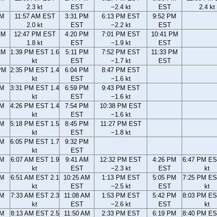
2.3 kt
EST
−2.4 kt
EST
2.4 kt
AM
11:57 AM EST
3:31 PM
6:13 PM EST
9:52 PM
2.0 kt
EST
−2.2 kt
EST
AM
12:47 PM EST
4:20 PM
7:01 PM EST
10:41 PM
1.8 kt
EST
−1.9 kt
EST
AM
1:39 PM EST 1.6
5:11 PM
7:52 PM EST
11:33 PM
kt
EST
−1.7 kt
EST
PM
2:35 PM EST 1.4
6:04 PM
8:47 PM EST
kt
EST
−1.6 kt
PM
3:31 PM EST 1.4
6:59 PM
9:43 PM EST
kt
EST
−1.6 kt
PM
4:26 PM EST 1.4
7:54 PM
10:38 PM EST
kt
EST
−1.6 kt
PM
5:18 PM EST 1.5
8:45 PM
11:27 PM EST
kt
EST
−1.8 kt
PM
6:05 PM EST 1.7
9:32 PM
kt
EST
AM
6:07 AM EST 1.9
9:41 AM
12:32 PM EST
4:26 PM
6:47 PM ES
kt
EST
−2.3 kt
EST
kt
AM
6:51 AM EST 2.1
10:25 AM
1:13 PM EST
5:05 PM
7:25 PM ES
kt
EST
−2.5 kt
EST
kt
AM
7:33 AM EST 2.3
11:08 AM
1:53 PM EST
5:42 PM
8:03 PM ES
kt
EST
−2.6 kt
EST
kt
AM
8:13 AM EST 2.5
11:50 AM
2:33 PM EST
6:19 PM
8:40 PM ES