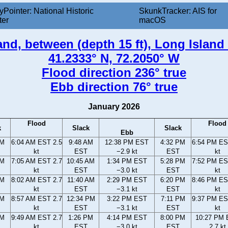
yPointer: National Historic
SkunkTracker: AIS for
ter
macOS
and, between (depth 15 ft), Long Islan
41.2333° N, 72.2050° W
Flood direction 236° true
Ebb direction 76° true
January 2026
Flood
Flood
k
Slack
Slack
Ebb
AM
6:04 AM EST 2.5
9:48 AM
12:38 PM EST
4:32 PM
6:54 PM ES
kt
EST
−2.9 kt
EST
kt
AM
7:05 AM EST 2.7
10:45 AM
1:34 PM EST
5:28 PM
7:52 PM ES
kt
EST
−3.0 kt
EST
kt
AM
8:02 AM EST 2.7
11:40 AM
2:29 PM EST
6:20 PM
8:46 PM ES
kt
EST
−3.1 kt
EST
kt
AM
8:57 AM EST 2.7
12:34 PM
3:22 PM EST
7:11 PM
9:37 PM ES
kt
EST
−3.1 kt
EST
kt
AM
9:49 AM EST 2.7
1:26 PM
4:14 PM EST
8:00 PM
10:27 PM
kt
EST
−3.0 kt
EST
2.7 kt