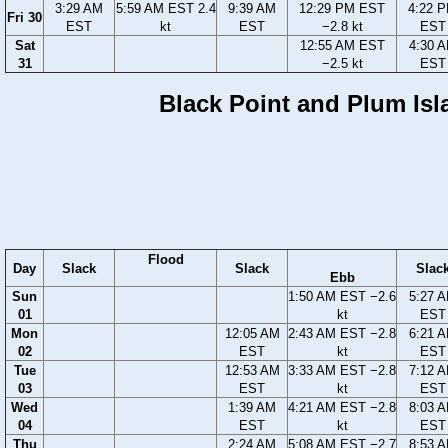
3:29 AM
5:59 AM EST 2.4
9:39 AM
12:29 PM EST
4:22 
Fri 30
EST
kt
EST
−2.8 kt
EST
Sat
12:55 AM EST
4:30 
31
−2.5 kt
EST
Black Point and Plum Isl
Flood
Day
Slack
Slack
Slac
Ebb
Sun
1:50 AM EST −2.6
5:27 
01
kt
EST
Mon
12:05 AM
2:43 AM EST −2.8
6:21 
02
EST
kt
EST
Tue
12:53 AM
3:33 AM EST −2.8
7:12 
03
EST
kt
EST
Wed
1:39 AM
4:21 AM EST −2.8
8:03 
04
EST
kt
EST
Thu
2:24 AM
5:08 AM EST −2.7
8:53 