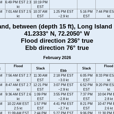
PM
6:49 PM EST 2.3
10:19 PM
kt
EST
AM
7:01 AM EST 2.5
10:37 AM
1:25 PM EST
5:16 PM
7:44 PM ES
kt
EST
−2.9 kt
EST
kt
and, between (depth 15 ft), Long Islan
41.2333° N, 72.2050° W
Flood direction 236° true
Ebb direction 76° true
February 2026
Flood
Flood
k
Slack
Slack
Ebb
AM
7:56 AM EST 2.7
11:30 AM
2:18 PM EST
6:05 PM
8:33 PM ES
kt
EST
−3.0 kt
EST
kt
AM
8:47 AM EST 2.7
12:21 PM
3:07 PM EST
6:52 PM
9:20 PM ES
kt
EST
−2.9 kt
EST
kt
AM
9:36 AM EST 2.6
1:09 PM
3:55 PM EST
7:37 PM
10:04 PM
kt
EST
−2.8 kt
EST
2.8 kt
AM
10:22 AM EST
1:57 PM
4:41 PM EST
8:21 PM
10:47 PM
2.5 kt
EST
−2.7 kt
EST
2.6 kt
AM
11:09 AM EST
2:44 PM
5:27 PM EST
9:06 PM
11:30 PM