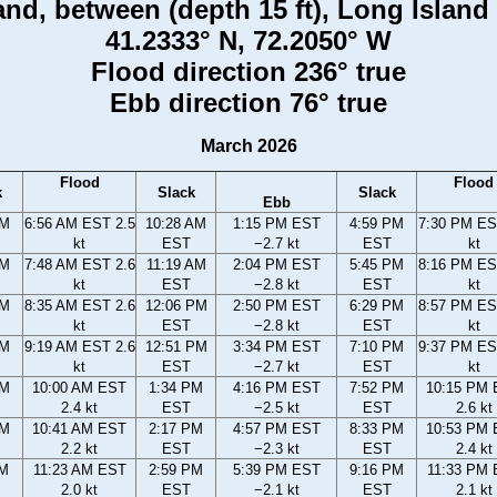
and, between (depth 15 ft), Long Islan
41.2333° N, 72.2050° W
Flood direction 236° true
Ebb direction 76° true
March 2026
Flood
Flood
k
Slack
Slack
Ebb
AM
6:56 AM EST 2.5
10:28 AM
1:15 PM EST
4:59 PM
7:30 PM ES
kt
EST
−2.7 kt
EST
kt
AM
7:48 AM EST 2.6
11:19 AM
2:04 PM EST
5:45 PM
8:16 PM ES
kt
EST
−2.8 kt
EST
kt
AM
8:35 AM EST 2.6
12:06 PM
2:50 PM EST
6:29 PM
8:57 PM ES
kt
EST
−2.8 kt
EST
kt
AM
9:19 AM EST 2.6
12:51 PM
3:34 PM EST
7:10 PM
9:37 PM ES
kt
EST
−2.7 kt
EST
kt
AM
10:00 AM EST
1:34 PM
4:16 PM EST
7:52 PM
10:15 PM
2.4 kt
EST
−2.5 kt
EST
2.6 kt
AM
10:41 AM EST
2:17 PM
4:57 PM EST
8:33 PM
10:53 PM
2.2 kt
EST
−2.3 kt
EST
2.4 kt
AM
11:23 AM EST
2:59 PM
5:39 PM EST
9:16 PM
11:33 PM
2.0 kt
EST
−2.1 kt
EST
2.1 kt