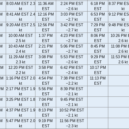
AM
8:03 AM EST 2.3
11:36 AM
2:24 PM EST
6:18 PM
8:37 PM ES
kt
EST
−2.6 kt
EST
kt
AM
8:41 AM EST 2.4
12:16 PM
3:03 PM EST
6:53 PM
9:12 PM ES
kt
EST
−2.7 kt
EST
kt
AM
9:20 AM EST 2.5
12:56 PM
3:42 PM EST
7:29 PM
9:48 PM ES
kt
EST
−2.7 kt
EST
kt
AM
10:00 AM EST
1:37 PM
4:23 PM EST
8:06 PM
10:26 PM
2.5 kt
EST
−2.7 kt
EST
2.6 kt
AM
10:43 AM EST
2:21 PM
5:06 PM EST
8:45 PM
11:08 PM
2.4 kt
EST
−2.7 kt
EST
2.6 kt
AM
11:29 AM EST
3:08 PM
5:53 PM EST
9:29 PM
11:53 PM
2.3 kt
EST
−2.6 kt
EST
2.6 kt
AM
12:20 PM EST
3:58 PM
6:42 PM EST
10:17 PM
2.2 kt
EST
−2.4 kt
EST
AM
1:16 PM EST 2.0
4:54 PM
7:38 PM EST
11:13 PM
kt
EST
−2.2 kt
EST
PM
2:17 PM EST 1.9
5:56 PM
8:39 PM EST
kt
EST
−2.1 kt
PM
3:25 PM EST 1.8
7:04 PM
9:45 PM EST
kt
EST
−2.1 kt
PM
4:37 PM EST 1.9
8:13 PM
10:52 PM EST
kt
EST
−2.1 kt
PM
5:47 PM EST 2.0
9:19 PM
11:56 PM EST
kt
EST
−2.3 kt