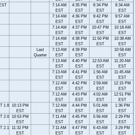
 EST
7:14 AM
4:35 PM
8:34 PM
9:34 AM
EST
EST
EST
EST
7:14 AM
4:36 PM
9:42 PM
9:57 AM
EST
EST
EST
EST
7:14 AM
4:37 PM
10:47 PM
10:18 AM
EST
EST
EST
EST
7:14 AM
4:38 PM
11:50 PM
10:38 AM
EST
EST
EST
EST
Last
7:13 AM
4:39 PM
10:58 AM
Quarter
EST
EST
EST
7:13 AM
4:40 PM
12:53 AM
11:20 AM
EST
EST
EST
EST
7:13 AM
4:41 PM
1:56 AM
11:45 AM
EST
EST
EST
EST
7:12 AM
4:42 PM
2:59 AM
12:15 PM
EST
EST
EST
EST
7:12 AM
4:43 PM
4:02 AM
12:51 PM
EST
EST
EST
EST
T 1.8
10:13 PM
7:12 AM
4:44 PM
5:01 AM
1:36 PM
EST
EST
EST
EST
EST
T 2.0
10:53 PM
7:11 AM
4:45 PM
5:56 AM
2:29 PM
EST
EST
EST
EST
EST
T 2.1
11:32 PM
7:11 AM
4:47 PM
6:43 AM
3:29 PM
EST
EST
EST
EST
EST