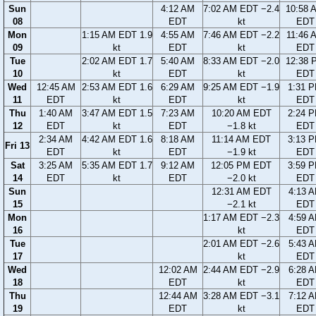
Sun
4:12 AM
7:02 AM EDT −2.4
10:58 
08
EDT
kt
EDT
Mon
1:15 AM EDT 1.9
4:55 AM
7:46 AM EDT −2.2
11:46 
09
kt
EDT
kt
EDT
Tue
2:02 AM EDT 1.7
5:40 AM
8:33 AM EDT −2.0
12:38 
10
kt
EDT
kt
EDT
Wed
12:45 AM
2:53 AM EDT 1.6
6:29 AM
9:25 AM EDT −1.9
1:31 
11
EDT
kt
EDT
kt
EDT
Thu
1:40 AM
3:47 AM EDT 1.5
7:23 AM
10:20 AM EDT
2:24 
12
EDT
kt
EDT
−1.8 kt
EDT
2:34 AM
4:42 AM EDT 1.6
8:18 AM
11:14 AM EDT
3:13 
Fri 13
EDT
kt
EDT
−1.9 kt
EDT
Sat
3:25 AM
5:35 AM EDT 1.7
9:12 AM
12:05 PM EDT
3:59 
14
EDT
kt
EDT
−2.0 kt
EDT
Sun
12:31 AM EDT
4:13 
15
−2.1 kt
EDT
Mon
1:17 AM EDT −2.3
4:59 
16
kt
EDT
Tue
2:01 AM EDT −2.6
5:43 
17
kt
EDT
Wed
12:02 AM
2:44 AM EDT −2.9
6:28 
18
EDT
kt
EDT
Thu
12:44 AM
3:28 AM EDT −3.1
7:12 
19
EDT
kt
EDT