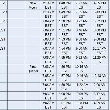
T 2.3
New
7:10 AM
4:48 PM
7:22 AM
4:35 PM
Moon
EST
EST
EST
EST
T 2.4
7:10 AM
4:49 PM
7:55 AM
5:43 PM
EST
EST
EST
EST
T 2.6
7:09 AM
4:50 PM
8:22 AM
6:52 PM
EST
EST
EST
EST
 EST
7:09 AM
4:51 PM
8:46 AM
8:00 PM
EST
EST
EST
EST
 EST
7:08 AM
4:53 PM
9:08 AM
9:08 PM
EST
EST
EST
EST
 EST
7:07 AM
4:54 PM
9:30 AM
10:17 PM
EST
EST
EST
EST
7:06 AM
4:55 PM
9:52 AM
11:29 PM
EST
EST
EST
EST
First
7:06 AM
4:56 PM
10:16 AM
Quarter
EST
EST
EST
7:05 AM
4:57 PM
10:46 AM
12:43 AM
EST
EST
EST
EST
7:04 AM
4:59 PM
11:22 AM
2:00 AM
EST
EST
EST
EST
7:03 AM
5:00 PM
12:09 PM
3:17 AM
EST
EST
EST
EST
7:02 AM
5:01 PM
1:08 PM
4:29 AM
EST
EST
EST
EST