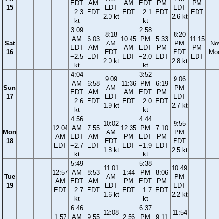
EDT
AM
AM
EDT
PM
PM
15
EDT
EDT
−2.3
EDT
EDT
−2.1
EDT
EDT
2.0 kt
2.6 kt
kt
kt
3:09
2:58
8:18
8:20
AM
6:03
10:45
PM
5:33
11:15
Sat
AM
PM
Ne
EDT
AM
AM
EDT
PM
PM
16
EDT
EDT
Mo
−2.5
EDT
EDT
−2.0
EDT
EDT
2.0 kt
2.8 kt
kt
kt
4:04
3:52
9:09
9:06
AM
6:58
11:36
PM
6:19
Sun
AM
PM
EDT
AM
AM
EDT
PM
17
EDT
EDT
−2.6
EDT
EDT
−2.0
EDT
1.9 kt
2.7 kt
kt
kt
4:56
4:44
10:02
9:55
12:04
AM
7:55
12:35
PM
7:10
Mon
AM
PM
AM
EDT
AM
PM
EDT
PM
18
EDT
EDT
EDT
−2.7
EDT
EDT
−1.9
EDT
1.8 kt
2.5 kt
kt
kt
5:49
5:38
11:01
10:49
12:57
AM
8:53
1:44
PM
8:06
Tue
AM
PM
AM
EDT
AM
PM
EDT
PM
19
EDT
EDT
EDT
−2.7
EDT
EDT
−1.7
EDT
1.6 kt
2.2 kt
kt
kt
6:46
6:37
12:08
11:54
1:57
AM
9:55
2:56
PM
9:11