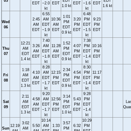
05
EDT
EDT
EDT
−2.0
EDT
EDT
−1.6
EDT
1.0 kt
1.6 kt
kt
kt
6:55
6:48
1:01
2:45
AM
10:36
3:20
PM
9:23
Wed
PM
AM
EDT
AM
PM
EDT
PM
06
EDT
EDT
−1.9
EDT
EDT
−1.5
EDT
0.9 kt
kt
kt
7:40
7:38
12:21
1:52
3:26
AM
11:28
4:07
PM
10:16
Thu
AM
PM
AM
EDT
AM
PM
EDT
PM
07
EDT
EDT
EDT
−1.8
EDT
EDT
−1.4
EDT
1.4 kt
0.9 kt
kt
kt
8:28
8:30
1:18
2:34
4:10
AM
12:15
4:54
PM
11:17
Fri
AM
PM
AM
EDT
PM
PM
EDT
PM
08
EDT
EDT
EDT
−1.7
EDT
EDT
−1.4
EDT
1.3 kt
0.9 kt
kt
kt
9:20
9:28
2:11
3:14
4:58
AM
12:56
5:43
PM
Sat
AM
PM
La
AM
EDT
PM
PM
EDT
09
EDT
EDT
Quar
EDT
−1.7
EDT
EDT
−1.4
1.3 kt
1.0 kt
kt
kt
10:14
10:29
3:02
3:57
12:19
5:50
AM
1:33
6:32
PM
Sun
AM
PM
AM
AM
EDT
PM
PM
EDT