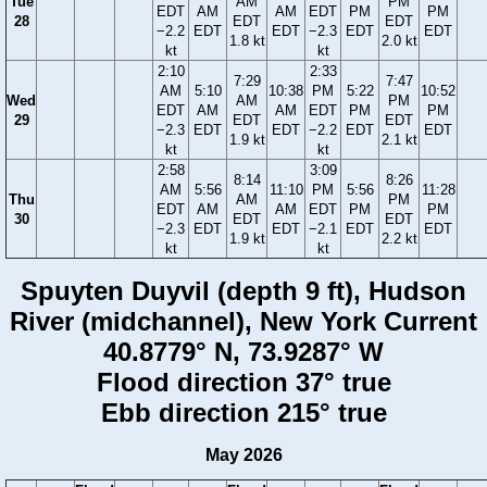
Tue
AM
PM
EDT
AM
AM
EDT
PM
PM
28
EDT
EDT
−2.2
EDT
EDT
−2.3
EDT
EDT
1.8 kt
2.0 kt
kt
kt
2:10
2:33
7:29
7:47
AM
5:10
10:38
PM
5:22
10:52
Wed
AM
PM
EDT
AM
AM
EDT
PM
PM
29
EDT
EDT
−2.3
EDT
EDT
−2.2
EDT
EDT
1.9 kt
2.1 kt
kt
kt
2:58
3:09
8:14
8:26
AM
5:56
11:10
PM
5:56
11:28
Thu
AM
PM
EDT
AM
AM
EDT
PM
PM
30
EDT
EDT
−2.3
EDT
EDT
−2.1
EDT
EDT
1.9 kt
2.2 kt
kt
kt
Spuyten Duyvil (depth 9 ft), Hudson
River (midchannel), New York Current
40.8779° N, 73.9287° W
Flood direction 37° true
Ebb direction 215° true
May 2026