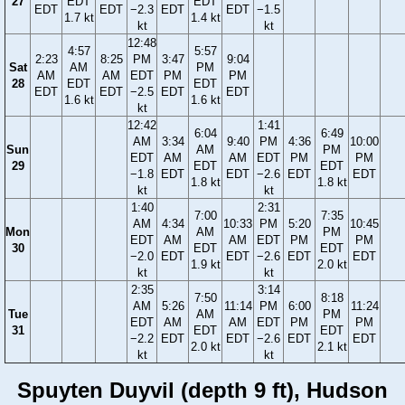
27
EDT
EDT
EDT
EDT
−2.3
EDT
EDT
−1.5
1.7 kt
1.4 kt
kt
kt
12:48
4:57
5:57
2:23
8:25
PM
3:47
9:04
Sat
AM
PM
AM
AM
EDT
PM
PM
28
EDT
EDT
EDT
EDT
−2.5
EDT
EDT
1.6 kt
1.6 kt
kt
12:42
1:41
6:04
6:49
AM
3:34
9:40
PM
4:36
10:00
Sun
AM
PM
EDT
AM
AM
EDT
PM
PM
29
EDT
EDT
−1.8
EDT
EDT
−2.6
EDT
EDT
1.8 kt
1.8 kt
kt
kt
1:40
2:31
7:00
7:35
AM
4:34
10:33
PM
5:20
10:45
Mon
AM
PM
EDT
AM
AM
EDT
PM
PM
30
EDT
EDT
−2.0
EDT
EDT
−2.6
EDT
EDT
1.9 kt
2.0 kt
kt
kt
2:35
3:14
7:50
8:18
AM
5:26
11:14
PM
6:00
11:24
Tue
AM
PM
EDT
AM
AM
EDT
PM
PM
31
EDT
EDT
−2.2
EDT
EDT
−2.6
EDT
EDT
2.0 kt
2.1 kt
kt
kt
Spuyten Duyvil (depth 9 ft), Hudson