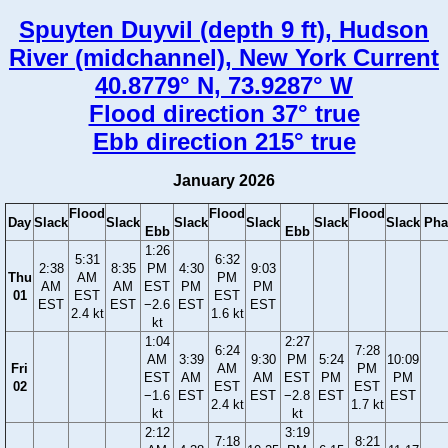
Spuyten Duyvil (depth 9 ft), Hudson
River (midchannel), New York Current
40.8779° N, 73.9287° W
Flood direction 37° true
Ebb direction 215° true
January 2026
Flood
Flood
Flood
Day
Slack
Slack
Slack
Slack
Slack
Slack
Pha
Ebb
Ebb
1:26
5:31
6:32
2:38
8:35
PM
4:30
9:03
Thu
AM
PM
AM
AM
EST
PM
PM
01
EST
EST
EST
EST
−2.6
EST
EST
2.4 kt
1.6 kt
kt
1:04
2:27
6:24
7:28
AM
3:39
9:30
PM
5:24
10:09
Fri
AM
PM
EST
AM
AM
EST
PM
PM
02
EST
EST
−1.6
EST
EST
−2.8
EST
EST
2.4 kt
1.7 kt
kt
kt
2:12
3:19
7:18
8:21