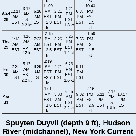
kt
kt
11:09
10:43
3:12
4:21
12:14
6:18
AM
2:21
6:37
PM
Wed
AM
PM
AM
AM
EST
PM
PM
EST
28
EST
EST
EST
EST
−2.3
EST
EST
−1.5
2.2 kt
1.3 kt
kt
kt
12:15
11:50
4:16
5:25
1:18
7:23
PM
3:26
7:55
PM
Thu
AM
PM
AM
AM
EST
PM
PM
EST
29
EST
EST
EST
EST
−2.5
EST
EST
−1.5
2.2 kt
1.4 kt
kt
kt
1:19
5:17
6:23
2:29
8:29
PM
4:21
9:11
Fri
AM
PM
AM
AM
EST
PM
PM
30
EST
EST
EST
EST
−2.7
EST
EST
2.2 kt
1.6 kt
kt
1:01
2:16
6:15
7:17
AM
3:38
9:32
PM
5:11
10:17
Sat
AM
PM
EST
AM
AM
EST
PM
PM
31
EST
EST
−1.6
EST
EST
−2.9
EST
EST
2.2 kt
1.8 kt
kt
kt
Spuyten Duyvil (depth 9 ft), Hudson
River (midchannel), New York Current