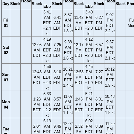
Flood
Flood
Flood
Day
Slack
Slack
Slack
Slack
Slack
Slack
Pha
Ebb
Ebb
3:41
3:40
8:57
9:02
AM
6:41
11:42
PM
6:27
Fri
AM
PM
Ful
EDT
AM
AM
EDT
PM
01
EDT
EDT
Mo
−2.4
EDT
EDT
−2.0
EDT
1.8 kt
2.2 kt
kt
kt
4:19
4:12
9:38
9:37
12:05
AM
7:25
12:17
PM
6:57
Sat
AM
PM
AM
EDT
AM
PM
EDT
PM
02
EDT
EDT
EDT
−2.3
EDT
EDT
−2.0
EDT
1.6 kt
2.1 kt
kt
kt
4:56
4:45
10:21
10:12
12:43
AM
8:10
12:58
PM
7:27
Sun
AM
PM
AM
EDT
AM
PM
EDT
PM
03
EDT
EDT
EDT
−2.3
EDT
EDT
−1.9
EDT
1.4 kt
1.9 kt
kt
kt
5:33
5:21
11:07
10:48
1:23
AM
8:57
1:43
PM
8:01
Mon
AM
PM
AM
EDT
AM
PM
EDT
PM
04
EDT
EDT
EDT
−2.2
EDT
EDT
−1.7
EDT
1.1 kt
1.8 kt
kt
kt
6:13
6:02
12:02
11:29
2:04
AM
9:45
2:32
PM
8:39
Tue
PM
PM
AM
EDT
AM
PM
EDT
PM