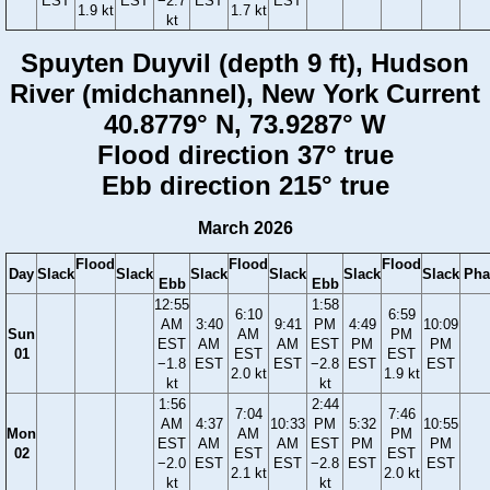
EST
EST
−2.7
EST
EST
1.9 kt
1.7 kt
kt
Spuyten Duyvil (depth 9 ft), Hudson
River (midchannel), New York Current
40.8779° N, 73.9287° W
Flood direction 37° true
Ebb direction 215° true
March 2026
Flood
Flood
Flood
Day
Slack
Slack
Slack
Slack
Slack
Slack
Pha
Ebb
Ebb
12:55
1:58
6:10
6:59
AM
3:40
9:41
PM
4:49
10:09
Sun
AM
PM
EST
AM
AM
EST
PM
PM
01
EST
EST
−1.8
EST
EST
−2.8
EST
EST
2.0 kt
1.9 kt
kt
kt
1:56
2:44
7:04
7:46
AM
4:37
10:33
PM
5:32
10:55
Mon
AM
PM
EST
AM
AM
EST
PM
PM
02
EST
EST
−2.0
EST
EST
−2.8
EST
EST
2.1 kt
2.0 kt
kt
kt