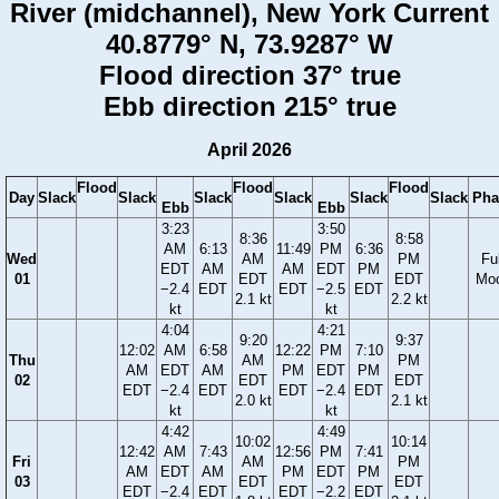
River (midchannel), New York Current
40.8779° N, 73.9287° W
Flood direction 37° true
Ebb direction 215° true
April 2026
Flood
Flood
Flood
Day
Slack
Slack
Slack
Slack
Slack
Slack
Pha
Ebb
Ebb
3:23
3:50
8:36
8:58
AM
6:13
11:49
PM
6:36
Wed
AM
PM
Ful
EDT
AM
AM
EDT
PM
01
EDT
EDT
Mo
−2.4
EDT
EDT
−2.5
EDT
2.1 kt
2.2 kt
kt
kt
4:04
4:21
9:20
9:37
12:02
AM
6:58
12:22
PM
7:10
Thu
AM
PM
AM
EDT
AM
PM
EDT
PM
02
EDT
EDT
EDT
−2.4
EDT
EDT
−2.4
EDT
2.0 kt
2.1 kt
kt
kt
4:42
4:49
10:02
10:14
12:42
AM
7:43
12:56
PM
7:41
Fri
AM
PM
AM
EDT
AM
PM
EDT
PM
03
EDT
EDT
EDT
−2.4
EDT
EDT
−2.2
EDT