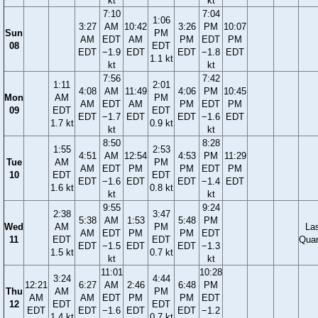
kt
kt
7:10
7:04
1:06
3:27
AM
10:42
3:26
PM
10:07
Sun
PM
AM
EDT
AM
PM
EDT
PM
08
EDT
EDT
−1.9
EDT
EDT
−1.8
EDT
1.1 kt
kt
kt
7:56
7:42
1:11
2:01
4:08
AM
11:49
4:06
PM
10:45
Mon
AM
PM
AM
EDT
AM
PM
EDT
PM
09
EDT
EDT
EDT
−1.7
EDT
EDT
−1.6
EDT
1.7 kt
0.9 kt
kt
kt
8:50
8:28
1:55
2:53
4:51
AM
12:54
4:53
PM
11:29
Tue
AM
PM
AM
EDT
PM
PM
EDT
PM
10
EDT
EDT
EDT
−1.6
EDT
EDT
−1.4
EDT
1.6 kt
0.8 kt
kt
kt
9:55
9:24
2:38
3:47
5:38
AM
1:53
5:48
PM
Wed
AM
PM
La
AM
EDT
PM
PM
EDT
11
EDT
EDT
Quar
EDT
−1.5
EDT
EDT
−1.3
1.5 kt
0.7 kt
kt
kt
11:01
10:28
3:24
4:44
12:21
6:27
AM
2:46
6:48
PM
Thu
AM
PM
AM
AM
EDT
PM
PM
EDT
12
EDT
EDT
EDT
EDT
−1.6
EDT
EDT
−1.2
1.4 kt
0.7 kt