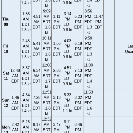
EDT
−1.6
EDT
EDT
−1.4
EDT
1.4 kt
0.8 kt
kt
kt
9:09
8:56
1:56
3:14
4:51
AM
1:11
5:23
PM
11:47
Thu
AM
PM
AM
EDT
PM
PM
EDT
PM
09
EDT
EDT
EDT
−1.6
EDT
EDT
−1.3
EDT
1.3 kt
0.8 kt
kt
kt
10:11
9:59
2:45
4:03
5:41
AM
1:56
6:19
PM
Fri
AM
PM
La
AM
EDT
PM
PM
EDT
10
EDT
EDT
Quar
EDT
−1.6
EDT
EDT
−1.3
1.3 kt
0.8 kt
kt
kt
11:06
11:00
3:37
4:51
12:48
6:34
AM
2:36
7:13
PM
Sat
AM
PM
AM
AM
EDT
PM
PM
EDT
11
EDT
EDT
EDT
EDT
−1.7
EDT
EDT
−1.4
1.3 kt
0.9 kt
kt
kt
11:51
11:53
4:34
5:33
1:46
7:28
AM
3:13
8:02
PM
Sun
AM
PM
AM
AM
EDT
PM
PM
EDT
12
EDT
EDT
EDT
EDT
−1.8
EDT
EDT
−1.6
1.4 kt
1.1 kt
kt
kt
12:32
5:28
6:11
2:42
8:17
PM
3:47
8:46
Mon
AM
PM
AM
AM
EDT
PM
PM
13
EDT
EDT