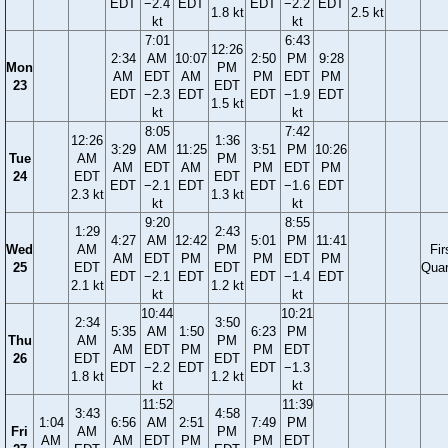
EDT
−2.4
EDT
EDT
−2.2
EDT
1.8 kt
2.5 kt
kt
kt
7:01
6:43
12:26
2:34
AM
10:07
2:50
PM
9:28
Mon
PM
AM
EDT
AM
PM
EDT
PM
23
EDT
EDT
−2.3
EDT
EDT
−1.9
EDT
1.5 kt
kt
kt
8:05
7:42
12:26
1:36
3:29
AM
11:25
3:51
PM
10:26
Tue
AM
PM
AM
EDT
AM
PM
EDT
PM
24
EDT
EDT
EDT
−2.1
EDT
EDT
−1.6
EDT
2.3 kt
1.3 kt
kt
kt
9:20
8:55
1:29
2:43
4:27
AM
12:42
5:01
PM
11:41
Wed
AM
PM
Fir
AM
EDT
PM
PM
EDT
PM
25
EDT
EDT
Quar
EDT
−2.1
EDT
EDT
−1.4
EDT
2.1 kt
1.2 kt
kt
kt
10:44
10:21
2:34
3:50
5:35
AM
1:50
6:23
PM
Thu
AM
PM
AM
EDT
PM
PM
EDT
26
EDT
EDT
EDT
−2.2
EDT
EDT
−1.3
1.8 kt
1.2 kt
kt
kt
11:52
11:39
3:43
4:58
1:04
6:56
AM
2:51
7:49
PM
Fri
AM
PM
AM
AM
EDT
PM
PM
EDT