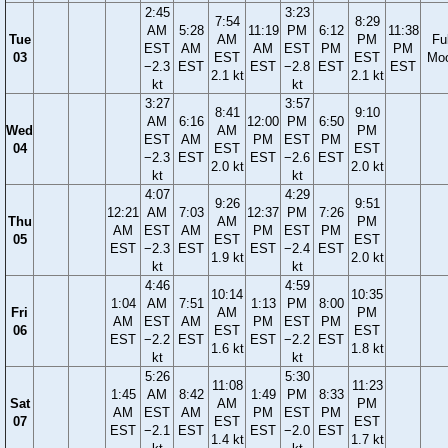
2:45
3:23
7:54
8:29
AM
5:28
11:19
PM
6:12
11:38
Tue
AM
PM
Ful
EST
AM
AM
EST
PM
PM
03
EST
EST
Mo
−2.3
EST
EST
−2.8
EST
EST
2.1 kt
2.1 kt
kt
kt
3:27
3:57
8:41
9:10
AM
6:16
12:00
PM
6:50
Wed
AM
PM
EST
AM
PM
EST
PM
04
EST
EST
−2.3
EST
EST
−2.6
EST
2.0 kt
2.0 kt
kt
kt
4:07
4:29
9:26
9:51
12:21
AM
7:03
12:37
PM
7:26
Thu
AM
PM
AM
EST
AM
PM
EST
PM
05
EST
EST
EST
−2.3
EST
EST
−2.4
EST
1.9 kt
2.0 kt
kt
kt
4:46
4:59
10:14
10:35
1:04
AM
7:51
1:13
PM
8:00
Fri
AM
PM
AM
EST
AM
PM
EST
PM
06
EST
EST
EST
−2.2
EST
EST
−2.2
EST
1.6 kt
1.8 kt
kt
kt
5:26
5:30
11:08
11:23
1:45
AM
8:42
1:49
PM
8:33
Sat
AM
PM
AM
EST
AM
PM
EST
PM
07
EST
EST
EST
−2.1
EST
EST
−2.0
EST
1.4 kt
1.7 kt