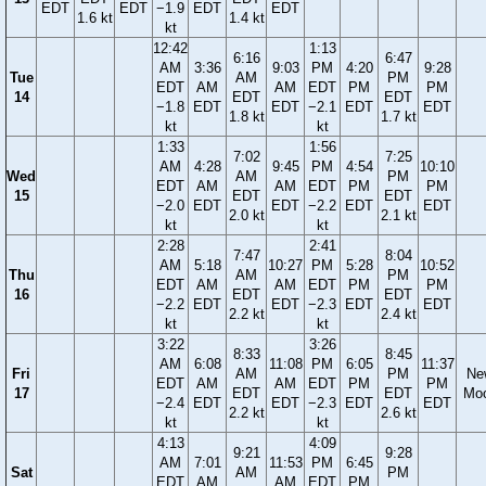
EDT
EDT
−1.9
EDT
EDT
1.6 kt
1.4 kt
kt
12:42
1:13
6:16
6:47
AM
3:36
9:03
PM
4:20
9:28
Tue
AM
PM
EDT
AM
AM
EDT
PM
PM
14
EDT
EDT
−1.8
EDT
EDT
−2.1
EDT
EDT
1.8 kt
1.7 kt
kt
kt
1:33
1:56
7:02
7:25
AM
4:28
9:45
PM
4:54
10:10
Wed
AM
PM
EDT
AM
AM
EDT
PM
PM
15
EDT
EDT
−2.0
EDT
EDT
−2.2
EDT
EDT
2.0 kt
2.1 kt
kt
kt
2:28
2:41
7:47
8:04
AM
5:18
10:27
PM
5:28
10:52
Thu
AM
PM
EDT
AM
AM
EDT
PM
PM
16
EDT
EDT
−2.2
EDT
EDT
−2.3
EDT
EDT
2.2 kt
2.4 kt
kt
kt
3:22
3:26
8:33
8:45
AM
6:08
11:08
PM
6:05
11:37
Fri
AM
PM
Ne
EDT
AM
AM
EDT
PM
PM
17
EDT
EDT
Mo
−2.4
EDT
EDT
−2.3
EDT
EDT
2.2 kt
2.6 kt
kt
kt
4:13
4:09
9:21
9:28
AM
7:01
11:53
PM
6:45
Sat
AM
PM
EDT
AM
AM
EDT
PM