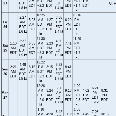
AM
EDT
PM
PM
EDT
PM
23
EDT
EDT
Quar
EDT
−2.2
EDT
EDT
−1.4
EDT
1.8 kt
1.4 kt
kt
kt
10:25
10:16
2:27
3:35
5:28
AM
1:27
6:29
PM
Fri
AM
PM
AM
EDT
PM
PM
EDT
24
EDT
EDT
EDT
−2.2
EDT
EDT
−1.5
1.6 kt
1.4 kt
kt
kt
11:30
11:29
3:37
4:36
1:10
6:55
AM
2:23
7:41
PM
Sat
AM
PM
AM
AM
EDT
PM
PM
EDT
25
EDT
EDT
EDT
EDT
−2.3
EDT
EDT
−1.7
1.5 kt
1.6 kt
kt
kt
12:22
4:48
5:32
2:21
8:16
PM
3:15
8:41
Sun
AM
PM
AM
AM
EDT
PM
PM
26
EDT
EDT
EDT
EDT
−2.3
EDT
EDT
1.5 kt
1.7 kt
kt
12:26
1:09
5:50
6:21
AM
3:24
9:18
PM
4:02
9:31
Mon
AM
PM
EDT
AM
AM
EDT
PM
PM
27
EDT
EDT
−2.0
EDT
EDT
−2.3
EDT
EDT
1.7 kt
1.9 kt
kt
kt
1:18
1:53
6:42
7:05
AM
4:20
10:03
PM
4:45
10:13