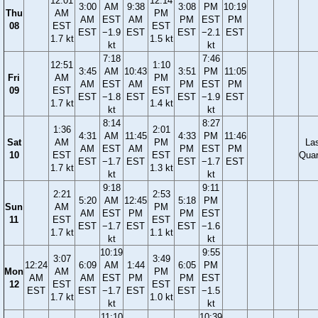
12:01
12:14
3:00
AM
9:38
3:08
PM
10:19
Thu
AM
PM
AM
EST
AM
PM
EST
PM
08
EST
EST
EST
−1.9
EST
EST
−2.1
EST
1.7 kt
1.5 kt
kt
kt
7:18
7:46
12:51
1:10
3:45
AM
10:43
3:51
PM
11:05
Fri
AM
PM
AM
EST
AM
PM
EST
PM
09
EST
EST
EST
−1.8
EST
EST
−1.9
EST
1.7 kt
1.4 kt
kt
kt
8:14
8:27
1:36
2:01
4:31
AM
11:45
4:33
PM
11:46
Sat
AM
PM
La
AM
EST
AM
PM
EST
PM
10
EST
EST
Quar
EST
−1.7
EST
EST
−1.7
EST
1.7 kt
1.3 kt
kt
kt
9:18
9:11
2:21
2:53
5:20
AM
12:45
5:18
PM
Sun
AM
PM
AM
EST
PM
PM
EST
11
EST
EST
EST
−1.7
EST
EST
−1.6
1.7 kt
1.1 kt
kt
kt
10:19
9:55
3:07
3:49
12:24
6:09
AM
1:44
6:05
PM
Mon
AM
PM
AM
AM
EST
PM
PM
EST
12
EST
EST
EST
EST
−1.7
EST
EST
−1.5
1.7 kt
1.0 kt
kt
kt
11:10
10:39