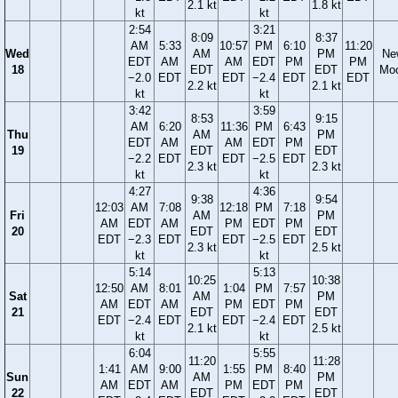
2.1 kt
1.8 kt
kt
kt
2:54
3:21
8:09
8:37
AM
5:33
10:57
PM
6:10
11:20
Wed
AM
PM
Ne
EDT
AM
AM
EDT
PM
PM
18
EDT
EDT
Mo
−2.0
EDT
EDT
−2.4
EDT
EDT
2.2 kt
2.1 kt
kt
kt
3:42
3:59
8:53
9:15
AM
6:20
11:36
PM
6:43
Thu
AM
PM
EDT
AM
AM
EDT
PM
19
EDT
EDT
−2.2
EDT
EDT
−2.5
EDT
2.3 kt
2.3 kt
kt
kt
4:27
4:36
9:38
9:54
12:03
AM
7:08
12:18
PM
7:18
Fri
AM
PM
AM
EDT
AM
PM
EDT
PM
20
EDT
EDT
EDT
−2.3
EDT
EDT
−2.5
EDT
2.3 kt
2.5 kt
kt
kt
5:14
5:13
10:25
10:38
12:50
AM
8:01
1:04
PM
7:57
Sat
AM
PM
AM
EDT
AM
PM
EDT
PM
21
EDT
EDT
EDT
−2.4
EDT
EDT
−2.4
EDT
2.1 kt
2.5 kt
kt
kt
6:04
5:55
11:20
11:28
1:41
AM
9:00
1:55
PM
8:40
Sun
AM
PM
AM
EDT
AM
PM
EDT
PM
22
EDT
EDT