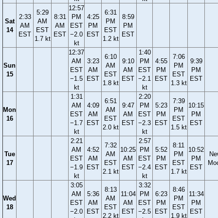
12:57
5:29
6:31
2:33
8:31
PM
4:25
8:59
Sat
AM
PM
AM
AM
EST
PM
PM
14
EST
EST
EST
EST
−2.0
EST
EST
1.7 kt
1.2 kt
kt
12:37
1:40
6:10
7:06
AM
3:23
9:10
PM
4:55
9:39
Sun
AM
PM
EST
AM
AM
EST
PM
PM
15
EST
EST
−1.5
EST
EST
−2.1
EST
EST
1.8 kt
1.3 kt
kt
kt
1:31
2:20
6:51
7:39
AM
4:09
9:47
PM
5:23
10:15
Mon
AM
PM
EST
AM
AM
EST
PM
PM
16
EST
EST
−1.7
EST
EST
−2.3
EST
EST
2.0 kt
1.5 kt
kt
kt
2:21
2:57
7:32
8:11
AM
4:52
10:25
PM
5:52
10:52
Tue
AM
PM
Ne
EST
AM
AM
EST
PM
PM
17
EST
EST
Mo
−1.9
EST
EST
−2.4
EST
EST
2.1 kt
1.7 kt
kt
kt
3:05
3:32
8:13
8:46
AM
5:36
11:04
PM
6:23
11:34
Wed
AM
PM
EST
AM
AM
EST
PM
PM
18
EST
EST
−2.0
EST
EST
−2.5
EST
EST
2.2 kt
1.9 kt