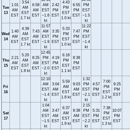
3:54
4:43
1:01
6:58
AM
2:42
6:55
PM
Tue
AM
PM
AM
AM
EST
PM
PM
EST
13
EST
EST
EST
EST
−1.8
EST
EST
−1.5
1.7 kt
1.0 kt
kt
kt
11:57
11:22
4:39
5:33
1:40
7:43
AM
3:35
7:47
PM
Wed
AM
PM
AM
AM
EST
PM
PM
EST
14
EST
EST
EST
EST
−1.9
EST
EST
−1.4
1.7 kt
1.0 kt
kt
kt
12:45
5:20
6:18
2:21
8:25
PM
4:19
8:38
Thu
AM
PM
AM
AM
EST
PM
PM
15
EST
EST
EST
EST
−2.0
EST
EST
1.8 kt
1.1 kt
kt
12:10
1:32
5:59
7:00
AM
3:04
9:03
PM
4:57
9:25
Fri
AM
PM
EST
AM
AM
EST
PM
PM
16
EST
EST
−1.4
EST
EST
−2.1
EST
EST
1.8 kt
1.2 kt
kt
kt
1:04
2:15
6:37
7:38
AM
3:47
9:38
PM
5:31
10:07
Sat
AM
PM
EST
AM
AM
EST
PM
PM
17
EST
EST
−1.5
EST
EST
−2.2
EST
EST
1.9 kt
1.3 kt
kt
kt