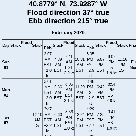
40.8779° N, 73.9287° W
Flood direction 37° true
Ebb direction 215° true
February 2026
Flood
Flood
Flood
Day
Slack
Slack
Slack
Slack
Slack
Slack
Pha
Ebb
Ebb
2:07
3:05
7:11
8:07
AM
4:39
10:31
PM
5:57
11:16
Sun
AM
PM
Ful
EST
AM
AM
EST
PM
PM
01
EST
EST
Mo
−1.8
EST
EST
−2.9
EST
EST
2.2 kt
1.9 kt
kt
kt
3:01
3:48
8:05
8:54
AM
5:36
11:29
PM
6:42
Mon
AM
PM
EST
AM
AM
EST
PM
02
EST
EST
−2.0
EST
EST
−2.9
EST
2.1 kt
2.0 kt
kt
kt
3:47
4:29
8:56
9:41
12:10
AM
6:30
12:24
PM
7:25
Tue
AM
PM
AM
EST
AM
PM
EST
PM
03
EST
EST
EST
−2.2
EST
EST
−2.7
EST
2.0 kt
1.9 kt
kt
kt