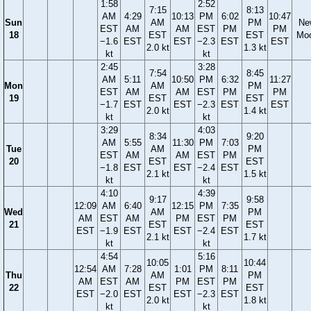
1:58
2:52
7:15
8:13
AM
4:29
10:13
PM
6:02
10:47
Sun
AM
PM
Ne
EST
AM
AM
EST
PM
PM
18
EST
EST
Mo
−1.6
EST
EST
−2.3
EST
EST
2.0 kt
1.3 kt
kt
kt
2:45
3:28
7:54
8:45
AM
5:11
10:50
PM
6:32
11:27
Mon
AM
PM
EST
AM
AM
EST
PM
PM
19
EST
EST
−1.7
EST
EST
−2.3
EST
EST
2.0 kt
1.4 kt
kt
kt
3:29
4:03
8:34
9:20
AM
5:55
11:30
PM
7:03
Tue
AM
PM
EST
AM
AM
EST
PM
20
EST
EST
−1.8
EST
EST
−2.4
EST
2.1 kt
1.5 kt
kt
kt
4:10
4:39
9:17
9:58
12:09
AM
6:40
12:15
PM
7:35
Wed
AM
PM
AM
EST
AM
PM
EST
PM
21
EST
EST
EST
−1.9
EST
EST
−2.4
EST
2.1 kt
1.7 kt
kt
kt
4:54
5:16
10:05
10:44
12:54
AM
7:28
1:01
PM
8:11
Thu
AM
PM
AM
EST
AM
PM
EST
PM
22
EST
EST
EST
−2.0
EST
EST
−2.3
EST
2.0 kt
1.8 kt
kt
kt