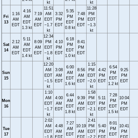
kt
kt
11:51
11:28
4:16
5:35
1:16
7:19
AM
3:32
7:48
PM
Fri
AM
PM
AM
AM
EDT
PM
PM
EDT
13
EDT
EDT
EDT
EDT
−1.7
EDT
EDT
−1.3
1.3 kt
0.8 kt
kt
kt
12:34
5:11
6:18
2:12
8:09
PM
4:10
8:41
Sat
AM
PM
AM
AM
EDT
PM
PM
14
EDT
EDT
EDT
EDT
−1.8
EDT
EDT
1.4 kt
1.0 kt
kt
12:20
1:15
6:00
6:54
AM
3:08
8:56
PM
4:42
9:25
Sun
AM
PM
EDT
AM
AM
EDT
PM
PM
15
EDT
EDT
−1.5
EDT
EDT
−2.0
EDT
EDT
1.6 kt
1.2 kt
kt
kt
1:10
1:58
6:44
7:28
AM
4:00
9:39
PM
5:11
10:04
Mon
AM
PM
EDT
AM
AM
EDT
PM
PM
16
EDT
EDT
−1.7
EDT
EDT
−2.1
EDT
EDT
1.8 kt
1.5 kt
kt
kt
2:02
2:41
7:27
8:01
AM
4:48
10:19
PM
5:40
10:41
Tue
AM
PM
EDT
AM
AM
EDT
PM
PM
17
EDT
EDT
−1.8
EDT
EDT
−2.2
EDT
EDT