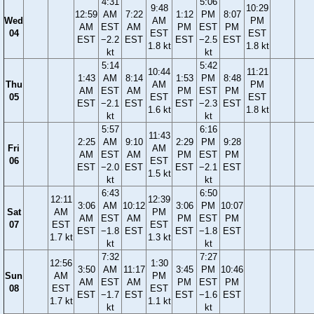
4:31
5:06
9:48
10:29
12:59
AM
7:22
1:12
PM
8:07
Wed
AM
PM
AM
EST
AM
PM
EST
PM
04
EST
EST
EST
−2.2
EST
EST
−2.5
EST
1.8 kt
1.8 kt
kt
kt
5:14
5:42
10:44
11:21
1:43
AM
8:14
1:53
PM
8:48
Thu
AM
PM
AM
EST
AM
PM
EST
PM
05
EST
EST
EST
−2.1
EST
EST
−2.3
EST
1.6 kt
1.8 kt
kt
kt
5:57
6:16
11:43
2:25
AM
9:10
2:29
PM
9:28
Fri
AM
AM
EST
AM
PM
EST
PM
06
EST
EST
−2.0
EST
EST
−2.1
EST
1.5 kt
kt
kt
6:43
6:50
12:11
12:39
3:06
AM
10:12
3:06
PM
10:07
Sat
AM
PM
AM
EST
AM
PM
EST
PM
07
EST
EST
EST
−1.8
EST
EST
−1.8
EST
1.7 kt
1.3 kt
kt
kt
7:32
7:27
12:56
1:30
3:50
AM
11:17
3:45
PM
10:46
Sun
AM
PM
AM
EST
AM
PM
EST
PM
08
EST
EST
EST
−1.7
EST
EST
−1.6
EST
1.7 kt
1.1 kt
kt
kt