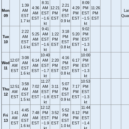
8:31
8:09
1:39
2:21
4:36
AM
12:21
4:29
PM
11:26
Mon
AM
PM
La
AM
EST
PM
PM
EST
PM
09
EST
EST
Quar
EST
−1.6
EST
EST
−1.5
EST
1.7 kt
0.9 kt
kt
kt
9:41
9:02
2:22
3:18
5:25
AM
1:22
5:20
PM
Tue
AM
PM
AM
EST
PM
PM
EST
10
EST
EST
EST
−1.6
EST
EST
−1.3
1.6 kt
0.8 kt
kt
kt
10:40
10:00
3:08
4:16
12:07
6:14
AM
2:20
6:17
PM
Wed
AM
PM
AM
AM
EST
PM
PM
EST
11
EST
EST
EST
EST
−1.7
EST
EST
−1.3
1.6 kt
0.8 kt
kt
kt
11:27
10:53
3:58
5:07
12:51
7:02
AM
3:11
7:17
PM
Thu
AM
PM
AM
AM
EST
PM
PM
EST
12
EST
EST
EST
EST
−1.8
EST
EST
−1.3
1.5 kt
0.9 kt
kt
kt
12:12
11:44
4:45
5:52
1:41
7:48
PM
3:52
8:12
PM
Fri
AM
PM
AM
AM
EST
PM
PM
EST
13
EST
EST
EST
EST
−1.9
EST
EST
−1.4
1.6 kt
1.0 kt
kt
kt