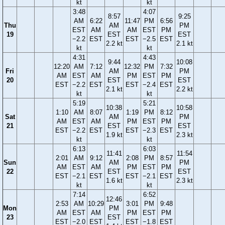
kt
kt
3:48
4:07
8:57
9:25
AM
6:22
11:47
PM
6:56
Thu
AM
PM
EST
AM
AM
EST
PM
19
EST
EST
−2.2
EST
EST
−2.5
EST
2.2 kt
2.1 kt
kt
kt
4:31
4:43
9:44
10:08
12:20
AM
7:12
12:32
PM
7:32
Fri
AM
PM
AM
EST
AM
PM
EST
PM
20
EST
EST
EST
−2.2
EST
EST
−2.4
EST
2.1 kt
2.2 kt
kt
kt
5:19
5:21
10:38
10:58
1:10
AM
8:07
1:19
PM
8:12
Sat
AM
PM
AM
EST
AM
PM
EST
PM
21
EST
EST
EST
−2.2
EST
EST
−2.3
EST
1.9 kt
2.3 kt
kt
kt
6:13
6:03
11:41
11:54
2:01
AM
9:12
2:08
PM
8:57
Sun
AM
PM
AM
EST
AM
PM
EST
PM
22
EST
EST
EST
−2.1
EST
EST
−2.1
EST
1.6 kt
2.3 kt
kt
kt
7:14
6:52
12:46
2:53
AM
10:29
3:01
PM
9:48
Mon
PM
AM
EST
AM
PM
EST
PM
23
EST
EST
−2.0
EST
EST
−1.8
EST