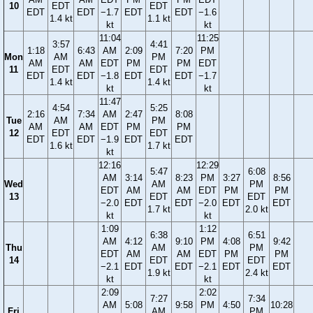
10
EDT
EDT
EDT
EDT
−1.7
EDT
EDT
−1.6
1.4 kt
1.1 kt
kt
kt
11:04
11:25
3:57
4:41
1:18
6:43
AM
2:09
7:20
PM
Mon
AM
PM
AM
AM
EDT
PM
PM
EDT
11
EDT
EDT
EDT
EDT
−1.8
EDT
EDT
−1.7
1.4 kt
1.4 kt
kt
kt
11:47
4:54
5:25
2:16
7:34
AM
2:47
8:08
Tue
AM
PM
AM
AM
EDT
PM
PM
12
EDT
EDT
EDT
EDT
−1.9
EDT
EDT
1.6 kt
1.7 kt
kt
12:16
12:29
5:47
6:08
AM
3:14
8:23
PM
3:27
8:56
Wed
AM
PM
EDT
AM
AM
EDT
PM
PM
13
EDT
EDT
−2.0
EDT
EDT
−2.0
EDT
EDT
1.7 kt
2.0 kt
kt
kt
1:09
1:12
6:38
6:51
AM
4:12
9:10
PM
4:08
9:42
Thu
AM
PM
EDT
AM
AM
EDT
PM
PM
14
EDT
EDT
−2.1
EDT
EDT
−2.1
EDT
EDT
1.9 kt
2.4 kt
kt
kt
2:09
2:02
7:27
7:34
AM
5:08
9:58
PM
4:50
10:28
Fri
AM
PM