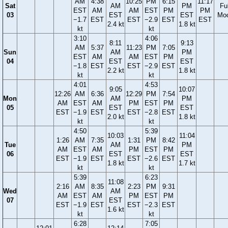
AM
4:38
10:25
PM
6:15
11:17
Sat
AM
PM
Ful
EST
AM
AM
EST
PM
PM
03
EST
EST
Mo
−1.7
EST
EST
−2.9
EST
EST
2.4 kt
1.8 kt
kt
kt
3:10
4:06
8:11
9:13
AM
5:37
11:23
PM
7:05
Sun
AM
PM
EST
AM
AM
EST
PM
04
EST
EST
−1.8
EST
EST
−2.9
EST
2.2 kt
1.8 kt
kt
kt
4:01
4:53
9:05
10:07
12:26
AM
6:36
12:29
PM
7:54
Mon
AM
PM
AM
EST
AM
PM
EST
PM
05
EST
EST
EST
−1.9
EST
EST
−2.8
EST
2.0 kt
1.8 kt
kt
kt
4:50
5:39
10:03
11:04
1:26
AM
7:35
1:31
PM
8:42
Tue
AM
PM
AM
EST
AM
PM
EST
PM
06
EST
EST
EST
−1.9
EST
EST
−2.6
EST
1.8 kt
1.7 kt
kt
kt
5:39
6:23
11:08
2:16
AM
8:35
2:23
PM
9:31
Wed
AM
AM
EST
AM
PM
EST
PM
07
EST
EST
−1.9
EST
EST
−2.3
EST
1.6 kt
kt
kt
6:28
7:05