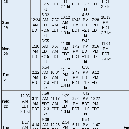
18
EDT
EDT
−2.5
EDT
EDT
−2.3
EDT
2.1 kt
2.7 kt
kt
kt
5:02
4:53
10:12
10:13
12:24
AM
7:57
12:43
PM
7:28
Sun
AM
PM
AM
EDT
AM
PM
EDT
PM
19
EDT
EDT
EDT
−2.5
EDT
EDT
−2.1
EDT
1.9 kt
2.7 kt
kt
kt
5:55
5:42
11:08
11:04
1:16
AM
8:57
1:42
PM
8:16
Mon
AM
PM
AM
EDT
AM
PM
EDT
PM
20
EDT
EDT
EDT
−2.5
EDT
EDT
−1.9
EDT
1.6 kt
2.4 kt
kt
kt
6:54
6:38
12:17
2:12
AM
10:04
2:47
PM
9:12
Tue
PM
AM
EDT
AM
PM
EDT
PM
21
EDT
EDT
−2.4
EDT
EDT
−1.7
EDT
1.4 kt
kt
kt
7:58
7:42
12:05
1:29
3:11
AM
11:17
3:56
PM
10:22
Wed
AM
PM
AM
EDT
AM
PM
EDT
PM
22
EDT
EDT
EDT
−2.3
EDT
EDT
−1.5
EDT
2.1 kt
1.3 kt
kt
kt
9:09
8:54
1:17
2:34
4:14
AM
12:26
5:11
PM
11:47
Thu
AM
PM
Fir