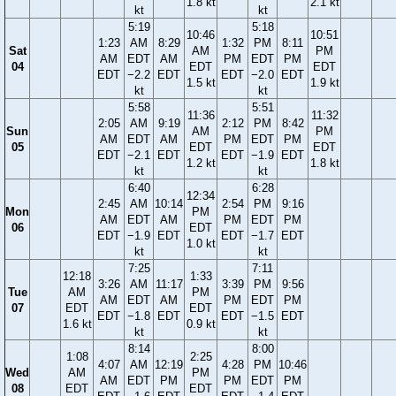
1.8 kt
2.1 kt
kt
kt
5:19
5:18
10:46
10:51
1:23
AM
8:29
1:32
PM
8:11
Sat
AM
PM
AM
EDT
AM
PM
EDT
PM
04
EDT
EDT
EDT
−2.2
EDT
EDT
−2.0
EDT
1.5 kt
1.9 kt
kt
kt
5:58
5:51
11:36
11:32
2:05
AM
9:19
2:12
PM
8:42
Sun
AM
PM
AM
EDT
AM
PM
EDT
PM
05
EDT
EDT
EDT
−2.1
EDT
EDT
−1.9
EDT
1.2 kt
1.8 kt
kt
kt
6:40
6:28
12:34
2:45
AM
10:14
2:54
PM
9:16
Mon
PM
AM
EDT
AM
PM
EDT
PM
06
EDT
EDT
−1.9
EDT
EDT
−1.7
EDT
1.0 kt
kt
kt
7:25
7:11
12:18
1:33
3:26
AM
11:17
3:39
PM
9:56
Tue
AM
PM
AM
EDT
AM
PM
EDT
PM
07
EDT
EDT
EDT
−1.8
EDT
EDT
−1.5
EDT
1.6 kt
0.9 kt
kt
kt
8:14
8:00
1:08
2:25
4:07
AM
12:19
4:28
PM
10:46
Wed
AM
PM
AM
EDT
PM
PM
EDT
PM
08
EDT
EDT