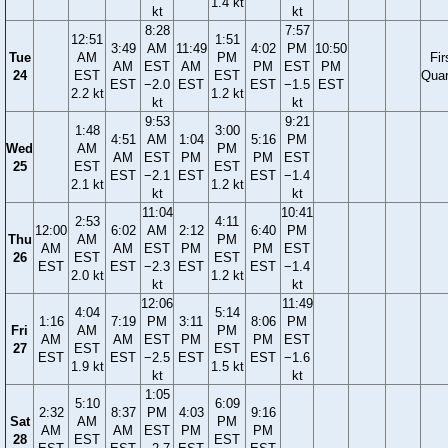
1.4 kt
kt
kt
8:28
7:57
12:51
1:51
3:49
AM
11:49
4:02
PM
10:50
Tue
AM
PM
Fir
AM
EST
AM
PM
EST
PM
24
EST
EST
Quar
EST
−2.0
EST
EST
−1.5
EST
2.2 kt
1.2 kt
kt
kt
9:53
9:21
1:48
3:00
4:51
AM
1:04
5:16
PM
Wed
AM
PM
AM
EST
PM
PM
EST
25
EST
EST
EST
−2.1
EST
EST
−1.4
2.1 kt
1.2 kt
kt
kt
11:04
10:41
2:53
4:11
12:00
6:02
AM
2:12
6:40
PM
Thu
AM
PM
AM
AM
EST
PM
PM
EST
26
EST
EST
EST
EST
−2.3
EST
EST
−1.4
2.0 kt
1.2 kt
kt
kt
12:06
11:49
4:04
5:14
1:16
7:19
PM
3:11
8:06
PM
Fri
AM
PM
AM
AM
EST
PM
PM
EST
27
EST
EST
EST
EST
−2.5
EST
EST
−1.6
1.9 kt
1.5 kt
kt
kt
1:05
5:10
6:09
2:32
8:37
PM
4:03
9:16
Sat
AM
PM
AM
AM
EST
PM
PM
28
EST
EST