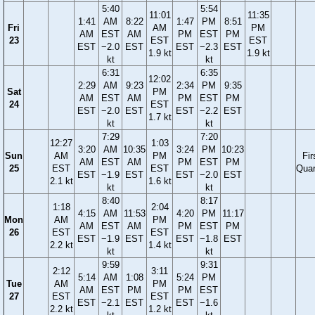
5:40
5:54
11:01
11:35
1:41
AM
8:22
1:47
PM
8:51
Fri
AM
PM
AM
EST
AM
PM
EST
PM
23
EST
EST
EST
−2.0
EST
EST
−2.3
EST
1.9 kt
1.9 kt
kt
kt
6:31
6:35
12:02
2:29
AM
9:23
2:34
PM
9:35
Sat
PM
AM
EST
AM
PM
EST
PM
24
EST
EST
−2.0
EST
EST
−2.2
EST
1.7 kt
kt
kt
7:29
7:20
12:27
1:03
3:20
AM
10:35
3:24
PM
10:23
Sun
AM
PM
Fir
AM
EST
AM
PM
EST
PM
25
EST
EST
Quar
EST
−1.9
EST
EST
−2.0
EST
2.1 kt
1.6 kt
kt
kt
8:40
8:17
1:18
2:04
4:15
AM
11:53
4:20
PM
11:17
Mon
AM
PM
AM
EST
AM
PM
EST
PM
26
EST
EST
EST
−1.9
EST
EST
−1.8
EST
2.2 kt
1.4 kt
kt
kt
9:59
9:31
2:12
3:11
5:14
AM
1:08
5:24
PM
Tue
AM
PM
AM
EST
PM
PM
EST
27
EST
EST
EST
−2.1
EST
EST
−1.6
2.2 kt
1.2 kt