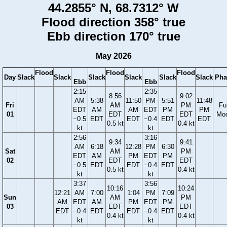
44.2855° N, 68.7312° W
Flood direction 358° true
Ebb direction 170° true
May 2026
Flood
Flood
Flood
Day
Slack
Slack
Slack
Slack
Slack
Slack
Pha
Ebb
Ebb
2:15
2:35
8:56
9:02
AM
5:38
11:50
PM
5:51
11:48
Fri
AM
PM
Ful
EDT
AM
AM
EDT
PM
PM
01
EDT
EDT
Mo
−0.5
EDT
EDT
−0.4
EDT
EDT
0.5 kt
0.4 kt
kt
kt
2:56
3:16
9:34
9:41
AM
6:18
12:28
PM
6:30
Sat
AM
PM
EDT
AM
PM
EDT
PM
02
EDT
EDT
−0.5
EDT
EDT
−0.4
EDT
0.5 kt
0.4 kt
kt
kt
3:37
3:56
10:16
10:24
12:21
AM
7:00
1:04
PM
7:09
Sun
AM
PM
AM
EDT
AM
PM
EDT
PM
03
EDT
EDT
EDT
−0.4
EDT
EDT
−0.4
EDT
0.4 kt
0.4 kt
kt
kt