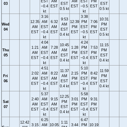
EST
AM
AM
EST
PM
03
EST
EST
−0.4
EST
EST
−0.5
EST
0.5 kt
0.5 kt
kt
kt
3:16
3:38
9:53
10:31
12:35
AM
6:32
12:39
PM
7:06
Wed
AM
PM
AM
EST
AM
PM
EST
PM
04
EST
EST
EST
−0.4
EST
EST
−0.5
EST
0.4 kt
0.5 kt
kt
kt
4:04
4:24
10:45
11:15
1:21
AM
7:28
1:28
PM
7:53
Thu
AM
PM
AM
EST
AM
PM
EST
PM
05
EST
EST
EST
−0.4
EST
EST
−0.4
EST
0.4 kt
0.4 kt
kt
kt
4:51
5:10
11:37
11:59
2:02
AM
8:22
2:15
PM
8:42
Fri
AM
PM
AM
EST
AM
PM
EST
PM
06
EST
EST
EST
−0.4
EST
EST
−0.4
EST
0.4 kt
0.4 kt
kt
kt
5:37
5:58
12:25
2:40
AM
9:15
3:01
PM
9:31
Sat
PM
AM
EST
AM
PM
EST
PM
07
EST
EST
−0.4
EST
EST
−0.4
EST
0.4 kt
kt
kt
6:25
6:47
12:42
1:11
3:15
AM
10:05
3:44
PM
10:19