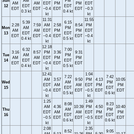
Sun
AM
PM
AM
AM
EDT
PM
PM
EDT
12
EDT
EDT
EDT
EDT
−0.4
EDT
EDT
−0.3
0.3 kt
0.4 kt
kt
kt
11:31
11:55
5:39
6:15
2:28
7:59
AM
2:58
8:54
PM
Mon
AM
PM
AM
AM
EDT
PM
PM
EDT
13
EDT
EDT
EDT
EDT
−0.4
EDT
EDT
−0.4
0.4 kt
0.5 kt
kt
kt
12:18
6:32
7:00
3:16
8:57
PM
3:36
9:31
Tue
AM
PM
AM
AM
EDT
PM
PM
14
EDT
EDT
EDT
EDT
−0.4
EDT
EDT
0.4 kt
0.5 kt
kt
12:41
1:04
7:22
7:42
AM
3:57
9:50
PM
4:13
10:05
Wed
AM
PM
EDT
AM
AM
EDT
PM
PM
15
EDT
EDT
−0.4
EDT
EDT
−0.5
EDT
EDT
0.5 kt
0.6 kt
kt
kt
1:25
1:49
8:08
8:23
AM
4:36
10:39
PM
4:50
10:40
Thu
AM
PM
EDT
AM
AM
EDT
PM
PM
16
EDT
EDT
−0.5
EDT
EDT
−0.5
EDT
EDT
0.6 kt
0.6 kt
kt
kt
2:08
2:35
8:52
9:05
AM
5:13
11:26
PM
5:30
11:17