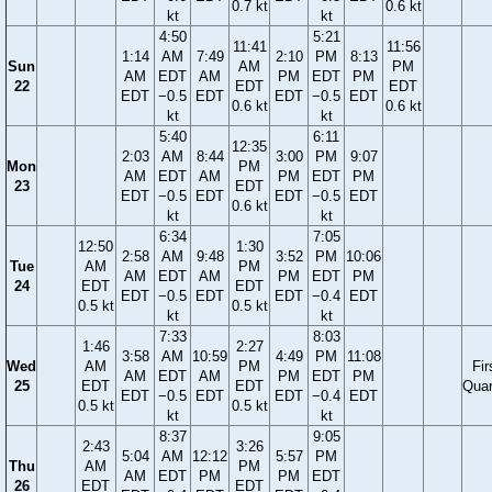
0.7 kt
0.6 kt
kt
kt
4:50
5:21
11:41
11:56
1:14
AM
7:49
2:10
PM
8:13
Sun
AM
PM
AM
EDT
AM
PM
EDT
PM
22
EDT
EDT
EDT
−0.5
EDT
EDT
−0.5
EDT
0.6 kt
0.6 kt
kt
kt
5:40
6:11
12:35
2:03
AM
8:44
3:00
PM
9:07
Mon
PM
AM
EDT
AM
PM
EDT
PM
23
EDT
EDT
−0.5
EDT
EDT
−0.5
EDT
0.6 kt
kt
kt
6:34
7:05
12:50
1:30
2:58
AM
9:48
3:52
PM
10:06
Tue
AM
PM
AM
EDT
AM
PM
EDT
PM
24
EDT
EDT
EDT
−0.5
EDT
EDT
−0.4
EDT
0.5 kt
0.5 kt
kt
kt
7:33
8:03
1:46
2:27
3:58
AM
10:59
4:49
PM
11:08
Wed
AM
PM
Fir
AM
EDT
AM
PM
EDT
PM
25
EDT
EDT
Quar
EDT
−0.5
EDT
EDT
−0.4
EDT
0.5 kt
0.5 kt
kt
kt
8:37
9:05
2:43
3:26
5:04
AM
12:12
5:57
PM
Thu
AM
PM
AM
EDT
PM
PM
EDT
26
EDT
EDT