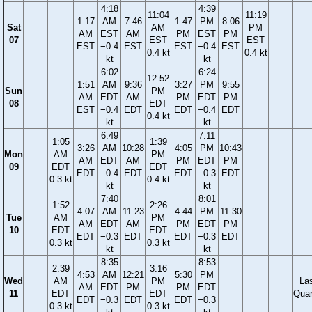
4:18
4:39
11:04
11:19
1:17
AM
7:46
1:47
PM
8:06
Sat
AM
PM
AM
EST
AM
PM
EST
PM
07
EST
EST
EST
−0.4
EST
EST
−0.4
EST
0.4 kt
0.4 kt
kt
kt
6:02
6:24
12:52
1:51
AM
9:36
3:27
PM
9:55
Sun
PM
AM
EDT
AM
PM
EDT
PM
08
EDT
EST
−0.4
EDT
EDT
−0.4
EDT
0.4 kt
kt
kt
6:49
7:11
1:05
1:39
3:26
AM
10:28
4:05
PM
10:43
Mon
AM
PM
AM
EDT
AM
PM
EDT
PM
09
EDT
EDT
EDT
−0.4
EDT
EDT
−0.3
EDT
0.3 kt
0.4 kt
kt
kt
7:40
8:01
1:52
2:26
4:07
AM
11:23
4:44
PM
11:30
Tue
AM
PM
AM
EDT
AM
PM
EDT
PM
10
EDT
EDT
EDT
−0.3
EDT
EDT
−0.3
EDT
0.3 kt
0.3 kt
kt
kt
8:35
8:53
2:39
3:16
4:53
AM
12:21
5:30
PM
Wed
AM
PM
La
AM
EDT
PM
PM
EDT
11
EDT
EDT
Quar
EDT
−0.3
EDT
EDT
−0.3
0.3 kt
0.3 kt