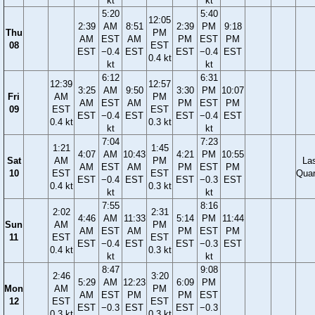
kt
kt
5:20
5:40
12:05
2:39
AM
8:51
2:39
PM
9:18
Thu
PM
AM
EST
AM
PM
EST
PM
08
EST
EST
−0.4
EST
EST
−0.4
EST
0.4 kt
kt
kt
6:12
6:31
12:39
12:57
3:25
AM
9:50
3:30
PM
10:07
Fri
AM
PM
AM
EST
AM
PM
EST
PM
09
EST
EST
EST
−0.4
EST
EST
−0.4
EST
0.4 kt
0.3 kt
kt
kt
7:04
7:23
1:21
1:45
4:07
AM
10:43
4:21
PM
10:55
Sat
AM
PM
La
AM
EST
AM
PM
EST
PM
10
EST
EST
Quar
EST
−0.4
EST
EST
−0.3
EST
0.4 kt
0.3 kt
kt
kt
7:55
8:16
2:02
2:31
4:46
AM
11:33
5:14
PM
11:44
Sun
AM
PM
AM
EST
AM
PM
EST
PM
11
EST
EST
EST
−0.4
EST
EST
−0.3
EST
0.4 kt
0.3 kt
kt
kt
8:47
9:08
2:46
3:20
5:29
AM
12:23
6:09
PM
Mon
AM
PM
AM
EST
PM
PM
EST
12
EST
EST
EST
−0.3
EST
EST
−0.3
0.3 kt
0.3 kt