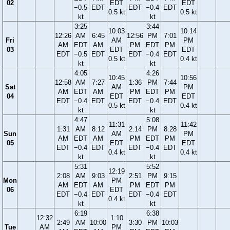
02
EDT
EDT
−0.5
EDT
EDT
−0.4
EDT
0.5 kt
0.5 kt
kt
kt
3:25
3:44
10:03
10:14
12:26
AM
6:45
12:56
PM
7:01
Fri
AM
PM
AM
EDT
AM
PM
EDT
PM
03
EDT
EDT
EDT
−0.5
EDT
EDT
−0.4
EDT
0.5 kt
0.4 kt
kt
kt
4:05
4:26
10:45
10:56
12:58
AM
7:27
1:36
PM
7:44
Sat
AM
PM
AM
EDT
AM
PM
EDT
PM
04
EDT
EDT
EDT
−0.4
EDT
EDT
−0.4
EDT
0.5 kt
0.4 kt
kt
kt
4:47
5:08
11:31
11:42
1:31
AM
8:12
2:14
PM
8:28
Sun
AM
PM
AM
EDT
AM
PM
EDT
PM
05
EDT
EDT
EDT
−0.4
EDT
EDT
−0.4
EDT
0.4 kt
0.4 kt
kt
kt
5:31
5:52
12:19
2:08
AM
9:03
2:51
PM
9:15
Mon
PM
AM
EDT
AM
PM
EDT
PM
06
EDT
EDT
−0.4
EDT
EDT
−0.4
EDT
0.4 kt
kt
kt
6:19
6:38
12:32
1:10
2:49
AM
10:00
3:30
PM
10:03
Tue
AM
PM