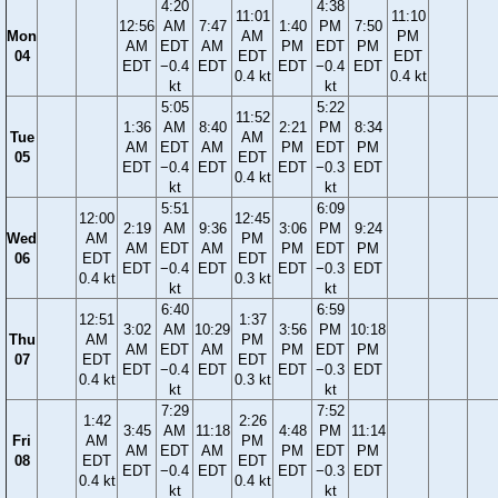
4:20
4:38
11:01
11:10
12:56
AM
7:47
1:40
PM
7:50
Mon
AM
PM
AM
EDT
AM
PM
EDT
PM
04
EDT
EDT
EDT
−0.4
EDT
EDT
−0.4
EDT
0.4 kt
0.4 kt
kt
kt
5:05
5:22
11:52
1:36
AM
8:40
2:21
PM
8:34
Tue
AM
AM
EDT
AM
PM
EDT
PM
05
EDT
EDT
−0.4
EDT
EDT
−0.3
EDT
0.4 kt
kt
kt
5:51
6:09
12:00
12:45
2:19
AM
9:36
3:06
PM
9:24
Wed
AM
PM
AM
EDT
AM
PM
EDT
PM
06
EDT
EDT
EDT
−0.4
EDT
EDT
−0.3
EDT
0.4 kt
0.3 kt
kt
kt
6:40
6:59
12:51
1:37
3:02
AM
10:29
3:56
PM
10:18
Thu
AM
PM
AM
EDT
AM
PM
EDT
PM
07
EDT
EDT
EDT
−0.4
EDT
EDT
−0.3
EDT
0.4 kt
0.3 kt
kt
kt
7:29
7:52
1:42
2:26
3:45
AM
11:18
4:48
PM
11:14
Fri
AM
PM
AM
EDT
AM
PM
EDT
PM
08
EDT
EDT
EDT
−0.4
EDT
EDT
−0.3
EDT
0.4 kt
0.4 kt
kt
kt