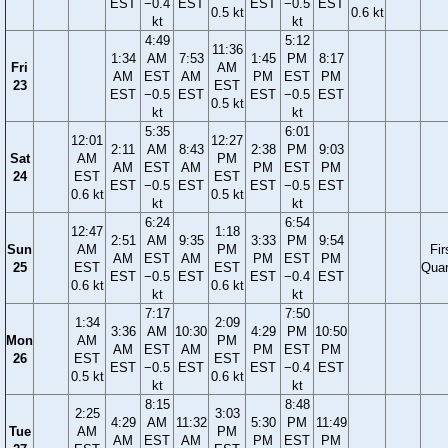
EST
−0.4
EST
EST
−0.5
EST
0.5 kt
0.6 kt
kt
kt
4:49
5:12
11:36
1:34
AM
7:53
1:45
PM
8:17
Fri
AM
AM
EST
AM
PM
EST
PM
23
EST
EST
−0.5
EST
EST
−0.5
EST
0.5 kt
kt
kt
5:35
6:01
12:01
12:27
2:11
AM
8:43
2:38
PM
9:03
Sat
AM
PM
AM
EST
AM
PM
EST
PM
24
EST
EST
EST
−0.5
EST
EST
−0.5
EST
0.6 kt
0.5 kt
kt
kt
6:24
6:54
12:47
1:18
2:51
AM
9:35
3:33
PM
9:54
Sun
AM
PM
Fir
AM
EST
AM
PM
EST
PM
25
EST
EST
Quar
EST
−0.5
EST
EST
−0.4
EST
0.6 kt
0.6 kt
kt
kt
7:17
7:50
1:34
2:09
3:36
AM
10:30
4:29
PM
10:50
Mon
AM
PM
AM
EST
AM
PM
EST
PM
26
EST
EST
EST
−0.5
EST
EST
−0.4
EST
0.5 kt
0.6 kt
kt
kt
8:15
8:48
2:25
3:03
4:29
AM
11:32
5:30
PM
11:49
Tue
AM
PM
AM
EST
AM
PM
EST
PM