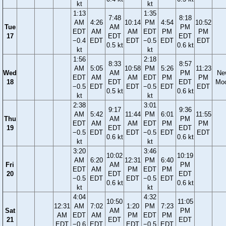
kt
kt
1:13
1:35
7:48
8:18
AM
4:26
10:14
PM
4:54
10:52
Tue
AM
PM
EDT
AM
AM
EDT
PM
PM
17
EDT
EDT
−0.4
EDT
EDT
−0.5
EDT
EDT
0.5 kt
0.6 kt
kt
kt
1:56
2:18
8:33
8:57
AM
5:05
10:58
PM
5:26
11:23
Wed
AM
PM
Ne
EDT
AM
AM
EDT
PM
PM
18
EDT
EDT
Mo
−0.5
EDT
EDT
−0.5
EDT
EDT
0.5 kt
0.6 kt
kt
kt
2:38
3:01
9:17
9:36
AM
5:42
11:44
PM
6:01
11:55
Thu
AM
PM
EDT
AM
AM
EDT
PM
PM
19
EDT
EDT
−0.5
EDT
EDT
−0.5
EDT
EDT
0.6 kt
0.6 kt
kt
kt
3:20
3:46
10:02
10:19
AM
6:20
12:31
PM
6:40
Fri
AM
PM
EDT
AM
PM
EDT
PM
20
EDT
EDT
−0.5
EDT
EDT
−0.5
EDT
0.6 kt
0.6 kt
kt
kt
4:04
4:32
10:50
11:05
12:31
AM
7:02
1:20
PM
7:23
Sat
AM
PM
AM
EDT
AM
PM
EDT
PM
21
EDT
EDT
EDT
−0.6
EDT
EDT
−0.5
EDT