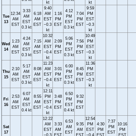
kt
kt
9:40
9:59
3:33
4:12
12:34
6:18
AM
1:16
7:04
PM
Tue
AM
PM
AM
AM
EST
PM
PM
EST
13
EST
EST
EST
EST
−0.3
EST
EST
−0.3
0.3 kt
0.3 kt
kt
kt
10:32
10:49
4:24
5:06
1:23
7:15
AM
2:09
7:56
PM
Wed
AM
PM
AM
AM
EST
PM
PM
EST
14
EST
EST
EST
EST
−0.4
EST
EST
−0.3
0.3 kt
0.3 kt
kt
kt
11:23
11:36
5:17
6:00
2:10
8:08
AM
3:01
8:45
PM
Thu
AM
PM
AM
AM
EST
PM
PM
EST
15
EST
EST
EST
EST
−0.4
EST
EST
−0.3
0.3 kt
0.3 kt
kt
kt
12:11
6:07
6:50
2:53
8:55
PM
3:48
9:32
Fri
AM
PM
AM
AM
EST
PM
PM
16
EST
EST
EST
EST
−0.4
EST
EST
0.4 kt
0.4 kt
kt
12:22
12:54
6:53
7:37
AM
3:33
9:35
PM
4:30
10:16
Sat
AM
PM
EST
AM
AM
EST
PM
PM
17
EST
EST
−0.3
EST
EST
−0.4
EST
EST