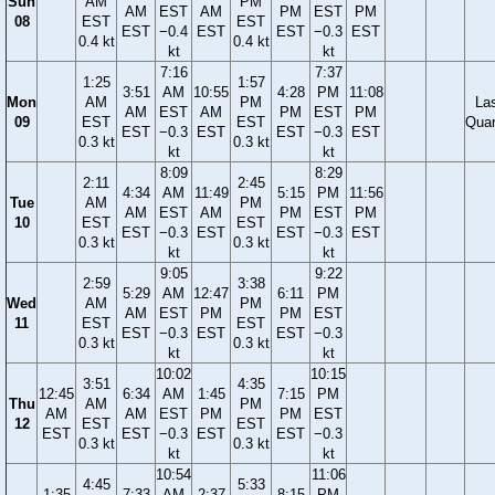
Sun
AM
PM
AM
EST
AM
PM
EST
PM
08
EST
EST
EST
−0.4
EST
EST
−0.3
EST
0.4 kt
0.4 kt
kt
kt
7:16
7:37
1:25
1:57
3:51
AM
10:55
4:28
PM
11:08
Mon
AM
PM
La
AM
EST
AM
PM
EST
PM
09
EST
EST
Quar
EST
−0.3
EST
EST
−0.3
EST
0.3 kt
0.3 kt
kt
kt
8:09
8:29
2:11
2:45
4:34
AM
11:49
5:15
PM
11:56
Tue
AM
PM
AM
EST
AM
PM
EST
PM
10
EST
EST
EST
−0.3
EST
EST
−0.3
EST
0.3 kt
0.3 kt
kt
kt
9:05
9:22
2:59
3:38
5:29
AM
12:47
6:11
PM
Wed
AM
PM
AM
EST
PM
PM
EST
11
EST
EST
EST
−0.3
EST
EST
−0.3
0.3 kt
0.3 kt
kt
kt
10:02
10:15
3:51
4:35
12:45
6:34
AM
1:45
7:15
PM
Thu
AM
PM
AM
AM
EST
PM
PM
EST
12
EST
EST
EST
EST
−0.3
EST
EST
−0.3
0.3 kt
0.3 kt
kt
kt
10:54
11:06
4:45
5:33
1:35
7:33
AM
2:37
8:15
PM