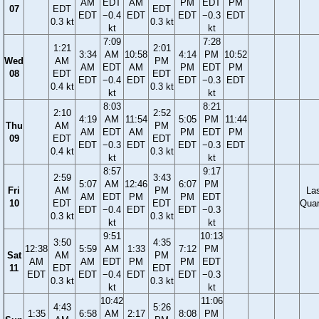
AM
EDT
AM
PM
EDT
PM
07
EDT
EDT
EDT
−0.4
EDT
EDT
−0.3
EDT
0.3 kt
0.3 kt
kt
kt
7:09
7:28
1:21
2:01
3:34
AM
10:58
4:14
PM
10:52
Wed
AM
PM
AM
EDT
AM
PM
EDT
PM
08
EDT
EDT
EDT
−0.4
EDT
EDT
−0.3
EDT
0.4 kt
0.3 kt
kt
kt
8:03
8:21
2:10
2:52
4:19
AM
11:54
5:05
PM
11:44
Thu
AM
PM
AM
EDT
AM
PM
EDT
PM
09
EDT
EDT
EDT
−0.3
EDT
EDT
−0.3
EDT
0.4 kt
0.3 kt
kt
kt
8:57
9:17
2:59
3:43
5:07
AM
12:46
6:07
PM
Fri
AM
PM
La
AM
EDT
PM
PM
EDT
10
EDT
EDT
Quar
EDT
−0.4
EDT
EDT
−0.3
0.3 kt
0.3 kt
kt
kt
9:51
10:13
3:50
4:35
12:38
5:59
AM
1:33
7:12
PM
Sat
AM
PM
AM
AM
EDT
PM
PM
EDT
11
EDT
EDT
EDT
EDT
−0.4
EDT
EDT
−0.3
0.3 kt
0.3 kt
kt
kt
10:42
11:06
4:43
5:26
1:35
6:58
AM
2:17
8:08
PM