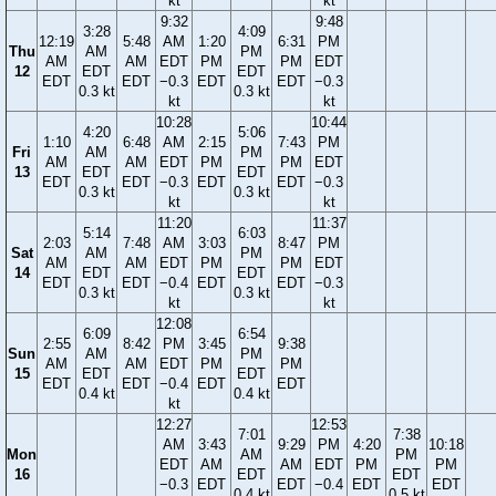
kt
kt
9:32
9:48
3:28
4:09
12:19
5:48
AM
1:20
6:31
PM
Thu
AM
PM
AM
AM
EDT
PM
PM
EDT
12
EDT
EDT
EDT
EDT
−0.3
EDT
EDT
−0.3
0.3 kt
0.3 kt
kt
kt
10:28
10:44
4:20
5:06
1:10
6:48
AM
2:15
7:43
PM
Fri
AM
PM
AM
AM
EDT
PM
PM
EDT
13
EDT
EDT
EDT
EDT
−0.3
EDT
EDT
−0.3
0.3 kt
0.3 kt
kt
kt
11:20
11:37
5:14
6:03
2:03
7:48
AM
3:03
8:47
PM
Sat
AM
PM
AM
AM
EDT
PM
PM
EDT
14
EDT
EDT
EDT
EDT
−0.4
EDT
EDT
−0.3
0.3 kt
0.3 kt
kt
kt
12:08
6:09
6:54
2:55
8:42
PM
3:45
9:38
Sun
AM
PM
AM
AM
EDT
PM
PM
15
EDT
EDT
EDT
EDT
−0.4
EDT
EDT
0.4 kt
0.4 kt
kt
12:27
12:53
7:01
7:38
AM
3:43
9:29
PM
4:20
10:18
Mon
AM
PM
EDT
AM
AM
EDT
PM
PM
16
EDT
EDT
−0.3
EDT
EDT
−0.4
EDT
EDT
0.4 kt
0.5 kt