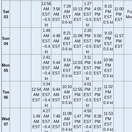
12:56
1:27
7:29
8:15
AM
3:56
10:13
PM
4:55
11:00
Sat
AM
PM
Ful
EST
AM
AM
EST
PM
PM
03
EST
EST
Mo
−0.5
EST
EST
−0.5
EST
EST
0.6 kt
0.5 kt
kt
kt
1:49
2:20
8:21
9:10
AM
4:48
11:09
PM
5:50
11:57
Sun
AM
PM
EST
AM
AM
EST
PM
PM
04
EST
EST
−0.4
EST
EST
−0.5
EST
EST
0.6 kt
0.5 kt
kt
kt
2:41
3:11
9:14
10:06
AM
5:44
12:03
PM
6:44
Mon
AM
PM
EST
AM
PM
EST
PM
05
EST
EST
−0.4
EST
EST
−0.5
EST
0.5 kt
0.5 kt
kt
kt
3:34
4:01
10:10
11:02
12:54
AM
6:44
12:55
PM
7:37
Tue
AM
PM
AM
EST
AM
PM
EST
PM
06
EST
EST
EST
−0.4
EST
EST
−0.5
EST
0.5 kt
0.4 kt
kt
kt
4:27
4:50
11:08
11:53
1:49
AM
7:48
1:47
PM
8:28
Wed
AM
PM
AM
EST
AM
PM
EST
PM
07
EST
EST
EST
−0.4
EST
EST
−0.4
EST
0.4 kt
0.4 kt