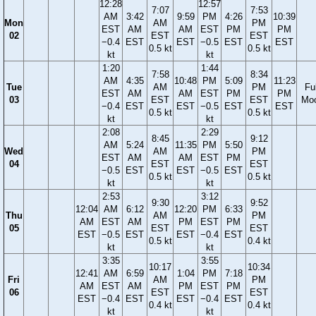
12:28
12:57
7:07
7:53
AM
3:42
9:59
PM
4:26
10:39
Mon
AM
PM
EST
AM
AM
EST
PM
PM
02
EST
EST
−0.4
EST
EST
−0.5
EST
EST
0.5 kt
0.5 kt
kt
kt
1:20
1:44
7:58
8:34
AM
4:35
10:48
PM
5:09
11:23
Tue
AM
PM
Ful
EST
AM
AM
EST
PM
PM
03
EST
EST
Mo
−0.4
EST
EST
−0.5
EST
EST
0.5 kt
0.5 kt
kt
kt
2:08
2:29
8:45
9:12
AM
5:24
11:35
PM
5:50
Wed
AM
PM
EST
AM
AM
EST
PM
04
EST
EST
−0.5
EST
EST
−0.5
EST
0.5 kt
0.5 kt
kt
kt
2:53
3:12
9:30
9:52
12:04
AM
6:12
12:20
PM
6:33
Thu
AM
PM
AM
EST
AM
PM
EST
PM
05
EST
EST
EST
−0.5
EST
EST
−0.4
EST
0.5 kt
0.4 kt
kt
kt
3:35
3:55
10:17
10:34
12:41
AM
6:59
1:04
PM
7:18
Fri
AM
PM
AM
EST
AM
PM
EST
PM
06
EST
EST
EST
−0.4
EST
EST
−0.4
EST
0.4 kt
0.4 kt
kt
kt