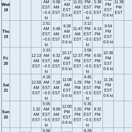
AM
5:08
11:01
PM
5:38
11:39
Wed
AM
PM
EST
AM
AM
EST
PM
PM
18
EST
EST
−0.4
EST
EST
−0.5
EST
EST
0.5 kt
0.6 kt
kt
kt
2:51
3:12
9:28
9:54
AM
5:49
11:47
PM
6:14
Thu
AM
PM
EST
AM
AM
EST
PM
19
EST
EST
−0.5
EST
EST
−0.5
EST
0.6 kt
0.6 kt
kt
kt
3:33
3:58
10:17
10:39
12:13
AM
6:32
12:37
PM
6:55
Fri
AM
PM
AM
EST
AM
PM
EST
PM
20
EST
EST
EST
−0.5
EST
EST
−0.5
EST
0.6 kt
0.6 kt
kt
kt
4:18
4:45
11:08
11:26
12:50
AM
7:18
1:29
PM
7:41
Sat
AM
PM
AM
EST
AM
PM
EST
PM
21
EST
EST
EST
−0.5
EST
EST
−0.5
EST
0.6 kt
0.6 kt
kt
kt
5:05
5:35
12:00
1:32
AM
8:09
2:20
PM
8:32
Sun
PM
AM
EST
AM
PM
EST
PM
22
EST
EST
−0.5
EST
EST
−0.5
EST
0.6 kt
kt
kt
5:56
6:28