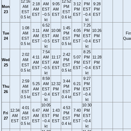
12:16
12:52
2:18
AM
9:05
3:12
PM
9:28
Mon
AM
PM
AM
EST
AM
PM
EST
PM
23
EST
EST
EST
−0.5
EST
EST
−0.4
EST
0.5 kt
0.6 kt
kt
kt
6:52
7:25
1:08
1:45
3:11
AM
10:08
4:05
PM
10:26
Tue
AM
PM
Fir
AM
EST
AM
PM
EST
PM
24
EST
EST
Quar
EST
−0.5
EST
EST
−0.4
EST
0.5 kt
0.5 kt
kt
kt
7:54
8:25
2:02
2:42
4:11
AM
11:17
5:07
PM
11:28
Wed
AM
PM
AM
EST
AM
PM
EST
PM
25
EST
EST
EST
−0.5
EST
EST
−0.4
EST
0.5 kt
0.5 kt
kt
kt
8:59
9:27
2:59
3:44
5:25
AM
12:32
6:21
PM
Thu
AM
PM
AM
EST
PM
PM
EST
26
EST
EST
EST
−0.4
EST
EST
−0.4
0.5 kt
0.4 kt
kt
kt
10:05
10:30
4:01
4:53
12:34
6:47
AM
1:43
7:40
PM
Fri
AM
PM
AM
AM
EST
PM
PM
EST
27
EST
EST
EST
EST
−0.4
EST
EST
−0.4
0.5 kt
0.4 kt
kt
kt