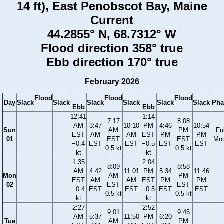
14 ft), East Penobscot Bay, Maine
Current
44.2855° N, 68.7312° W
Flood direction 358° true
Ebb direction 170° true
February 2026
Flood
Flood
Flood
Day
Slack
Slack
Slack
Slack
Slack
Slack
Pha
Ebb
Ebb
12:41
1:14
7:17
8:08
AM
3:47
10:10
PM
4:46
10:54
Sun
AM
PM
Ful
EST
AM
AM
EST
PM
PM
01
EST
EST
Mo
−0.4
EST
EST
−0.5
EST
EST
0.5 kt
0.5 kt
kt
kt
1:35
2:04
8:09
8:58
AM
4:42
11:01
PM
5:34
11:46
Mon
AM
PM
EST
AM
AM
EST
PM
PM
02
EST
EST
−0.4
EST
EST
−0.5
EST
EST
0.5 kt
0.5 kt
kt
kt
2:27
2:52
9:01
9:45
AM
5:37
11:50
PM
6:20
Tue
AM
PM