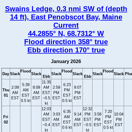
Swains Ledge, 0.3 nmi SW of (depth
14 ft), East Penobscot Bay, Maine
Current
44.2855° N, 68.7312° W
Flood direction 358° true
Ebb direction 170° true
January 2026
Flood
Flood
Flood
Day
Slack
Slack
Slack
Slack
Slack
Slack
Pha
Ebb
Ebb
11:35
5:39
6:23
2:09
8:09
AM
2:59
9:07
Thu
AM
PM
AM
AM
EST
PM
PM
01
EST
EST
EST
EST
−0.5
EST
EST
0.5 kt
0.5 kt
kt
12:03
12:32
6:35
7:20
AM
3:03
9:14
PM
3:58
10:04
Fri
AM
PM
EST
AM
AM
EST
PM
PM
02
EST
EST
−0.4
EST
EST
−0.5
EST
EST
0.6 kt
0.5 kt
kt
kt