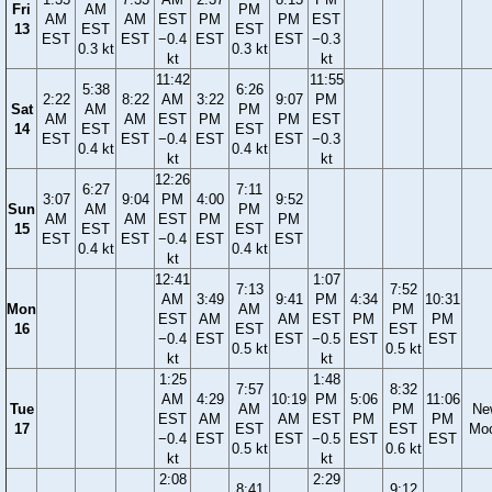
Fri
AM
PM
AM
AM
EST
PM
PM
EST
13
EST
EST
EST
EST
−0.4
EST
EST
−0.3
0.3 kt
0.3 kt
kt
kt
11:42
11:55
5:38
6:26
2:22
8:22
AM
3:22
9:07
PM
Sat
AM
PM
AM
AM
EST
PM
PM
EST
14
EST
EST
EST
EST
−0.4
EST
EST
−0.3
0.4 kt
0.4 kt
kt
kt
12:26
6:27
7:11
3:07
9:04
PM
4:00
9:52
Sun
AM
PM
AM
AM
EST
PM
PM
15
EST
EST
EST
EST
−0.4
EST
EST
0.4 kt
0.4 kt
kt
12:41
1:07
7:13
7:52
AM
3:49
9:41
PM
4:34
10:31
Mon
AM
PM
EST
AM
AM
EST
PM
PM
16
EST
EST
−0.4
EST
EST
−0.5
EST
EST
0.5 kt
0.5 kt
kt
kt
1:25
1:48
7:57
8:32
AM
4:29
10:19
PM
5:06
11:06
Tue
AM
PM
Ne
EST
AM
AM
EST
PM
PM
17
EST
EST
Mo
−0.4
EST
EST
−0.5
EST
EST
0.5 kt
0.6 kt
kt
kt
2:08
2:29
8:41
9:12