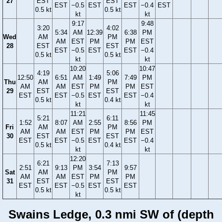
27
EST
EST
EST
−0.5
EST
EST
−0.4
EST
0.5 kt
0.5 kt
kt
kt
9:17
9:48
3:20
4:02
5:34
AM
12:39
6:38
PM
Wed
AM
PM
AM
EST
PM
PM
EST
28
EST
EST
EST
−0.5
EST
EST
−0.4
0.5 kt
0.5 kt
kt
kt
10:20
10:47
4:19
5:06
12:50
6:51
AM
1:49
7:49
PM
Thu
AM
PM
AM
AM
EST
PM
PM
EST
29
EST
EST
EST
EST
−0.5
EST
EST
−0.4
0.5 kt
0.4 kt
kt
kt
11:21
11:45
5:21
6:11
1:52
8:07
AM
2:55
8:56
PM
Fri
AM
PM
AM
AM
EST
PM
PM
EST
30
EST
EST
EST
EST
−0.5
EST
EST
−0.4
0.5 kt
0.4 kt
kt
kt
12:20
6:21
7:13
2:51
9:13
PM
3:54
9:57
Sat
AM
PM
AM
AM
EST
PM
PM
31
EST
EST
EST
EST
−0.5
EST
EST
0.5 kt
0.5 kt
kt
Swains Ledge, 0.3 nmi SW of (depth