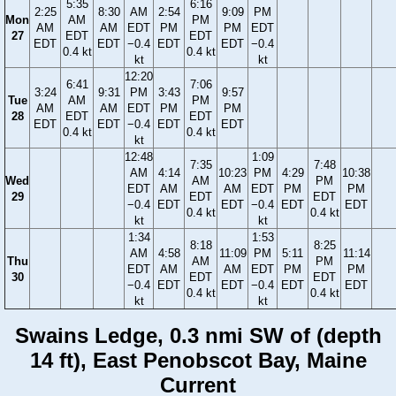
5:35
6:16
2:25
8:30
AM
2:54
9:09
PM
Mon
AM
PM
AM
AM
EDT
PM
PM
EDT
27
EDT
EDT
EDT
EDT
−0.4
EDT
EDT
−0.4
0.4 kt
0.4 kt
kt
kt
12:20
6:41
7:06
3:24
9:31
PM
3:43
9:57
Tue
AM
PM
AM
AM
EDT
PM
PM
28
EDT
EDT
EDT
EDT
−0.4
EDT
EDT
0.4 kt
0.4 kt
kt
12:48
1:09
7:35
7:48
AM
4:14
10:23
PM
4:29
10:38
Wed
AM
PM
EDT
AM
AM
EDT
PM
PM
29
EDT
EDT
−0.4
EDT
EDT
−0.4
EDT
EDT
0.4 kt
0.4 kt
kt
kt
1:34
1:53
8:18
8:25
AM
4:58
11:09
PM
5:11
11:14
Thu
AM
PM
EDT
AM
AM
EDT
PM
PM
30
EDT
EDT
−0.4
EDT
EDT
−0.4
EDT
EDT
0.4 kt
0.4 kt
kt
kt
Swains Ledge, 0.3 nmi SW of (depth
14 ft), East Penobscot Bay, Maine
Current