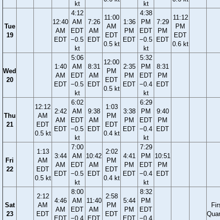
kt
kt
4:12
4:38
11:00
11:12
12:40
AM
7:26
1:36
PM
7:29
Tue
AM
PM
AM
EDT
AM
PM
EDT
PM
19
EDT
EDT
EDT
−0.5
EDT
EDT
−0.5
EDT
0.5 kt
0.6 kt
kt
kt
5:06
5:32
12:00
1:40
AM
8:31
2:35
PM
8:31
Wed
PM
AM
EDT
AM
PM
EDT
PM
20
EDT
EDT
−0.5
EDT
EDT
−0.4
EDT
0.5 kt
kt
kt
6:02
6:29
12:12
1:03
2:42
AM
9:38
3:38
PM
9:40
Thu
AM
PM
AM
EDT
AM
PM
EDT
PM
21
EDT
EDT
EDT
−0.5
EDT
EDT
−0.4
EDT
0.5 kt
0.4 kt
kt
kt
7:00
7:29
1:13
2:02
3:44
AM
10:42
4:41
PM
10:51
Fri
AM
PM
AM
EDT
AM
PM
EDT
PM
22
EDT
EDT
EDT
−0.5
EDT
EDT
−0.4
EDT
0.5 kt
0.4 kt
kt
kt
8:00
8:32
2:12
2:58
4:46
AM
11:40
5:44
PM
Sat
AM
PM
Fir
AM
EDT
AM
PM
EDT
23
EDT
EDT
Quar
EDT
−0.4
EDT
EDT
−0.4