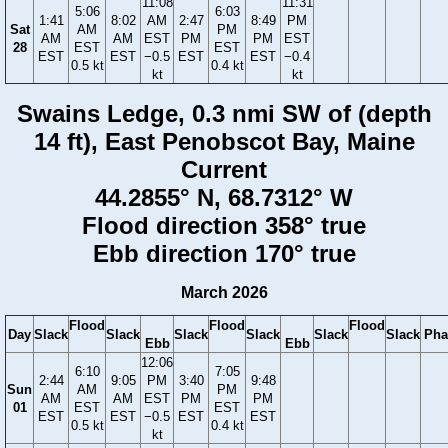
11:08
11:31
5:06
6:03
1:41
8:02
AM
2:47
8:49
PM
Sat
AM
PM
AM
AM
EST
PM
PM
EST
28
EST
EST
EST
EST
−0.5
EST
EST
−0.4
0.5 kt
0.4 kt
kt
kt
Swains Ledge, 0.3 nmi SW of (depth
14 ft), East Penobscot Bay, Maine
Current
44.2855° N, 68.7312° W
Flood direction 358° true
Ebb direction 170° true
March 2026
Flood
Flood
Flood
Day
Slack
Slack
Slack
Slack
Slack
Slack
Pha
Ebb
Ebb
12:06
6:10
7:05
2:44
9:05
PM
3:40
9:48
Sun
AM
PM
AM
AM
EST
PM
PM
01
EST
EST
EST
EST
−0.5
EST
EST
0.5 kt
0.4 kt
kt