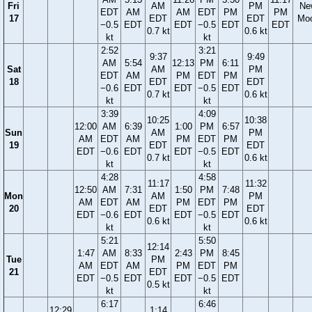
Fri
AM
PM
Ne
EDT
AM
AM
EDT
PM
PM
17
EDT
EDT
Mo
−0.5
EDT
EDT
−0.5
EDT
EDT
0.7 kt
0.6 kt
kt
kt
2:52
3:21
9:37
9:49
AM
5:54
12:13
PM
6:11
Sat
AM
PM
EDT
AM
PM
EDT
PM
18
EDT
EDT
−0.6
EDT
EDT
−0.5
EDT
0.7 kt
0.6 kt
kt
kt
3:39
4:09
10:25
10:38
12:00
AM
6:39
1:00
PM
6:57
Sun
AM
PM
AM
EDT
AM
PM
EDT
PM
19
EDT
EDT
EDT
−0.6
EDT
EDT
−0.5
EDT
0.7 kt
0.6 kt
kt
kt
4:28
4:58
11:17
11:32
12:50
AM
7:31
1:50
PM
7:48
Mon
AM
PM
AM
EDT
AM
PM
EDT
PM
20
EDT
EDT
EDT
−0.6
EDT
EDT
−0.5
EDT
0.6 kt
0.6 kt
kt
kt
5:21
5:50
12:14
1:47
AM
8:33
2:43
PM
8:45
Tue
PM
AM
EDT
AM
PM
EDT
PM
21
EDT
EDT
−0.5
EDT
EDT
−0.5
EDT
0.5 kt
kt
kt
6:17
6:46
12:29
1:14