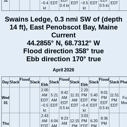
31
EDT
EDT
−0.4
EDT
EDT
−0.5
EDT
EDT
0.4 kt
0.5 kt
kt
kt
Swains Ledge, 0.3 nmi SW of (depth
14 ft), East Penobscot Bay, Maine
Current
44.2855° N, 68.7312° W
Flood direction 358° true
Ebb direction 170° true
April 2026
Flood
Flood
Flood
Day
Slack
Slack
Slack
Slack
Slack
Slack
Pha
Ebb
Ebb
2:00
2:20
8:42
9:01
AM
5:21
11:31
PM
5:40
11:51
Wed
AM
PM
Ful
EDT
AM
AM
EDT
PM
PM
01
EDT
EDT
Mo
−0.5
EDT
EDT
−0.4
EDT
EDT
0.5 kt
0.5 kt
kt
kt
2:43
3:03
9:23
9:36
AM
6:04
12:15
PM
6:20
Thu
AM
PM
EDT
AM
PM
EDT
PM