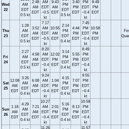
2:48
AM
9:43
3:40
PM
9:49
Wed
AM
PM
AM
EDT
AM
PM
EDT
PM
22
EDT
EDT
EDT
−0.5
EDT
EDT
−0.4
EDT
0.5 kt
0.5 kt
kt
kt
7:17
7:45
1:28
2:14
3:52
AM
10:55
4:44
PM
10:58
Thu
AM
PM
Fir
AM
EDT
AM
PM
EDT
PM
23
EDT
EDT
Quar
EDT
−0.5
EDT
EDT
−0.4
EDT
0.5 kt
0.4 kt
kt
kt
8:20
8:49
2:27
3:14
4:58
AM
12:02
5:55
PM
Fri
AM
PM
AM
EDT
PM
PM
EDT
24
EDT
EDT
EDT
−0.4
EDT
EDT
−0.4
0.5 kt
0.4 kt
kt
kt
9:24
9:55
3:26
4:15
12:08
6:08
AM
1:04
7:07
PM
Sat
AM
PM
AM
AM
EDT
PM
PM
EDT
25
EDT
EDT
EDT
EDT
−0.4
EDT
EDT
−0.4
0.4 kt
0.4 kt
kt
kt
10:27
10:59
4:29
5:16
1:18
7:21
AM
2:01
8:13
PM
Sun
AM
PM
AM
AM
EDT
PM
PM
EDT
26
EDT
EDT
EDT
EDT
−0.4
EDT
EDT
−0.4
0.4 kt
0.4 kt
kt
kt
11:26
11:57