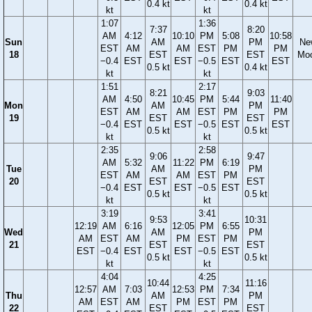
0.4 kt
0.4 kt
kt
kt
1:07
1:36
7:37
8:20
AM
4:12
10:10
PM
5:08
10:58
Sun
AM
PM
Ne
EST
AM
AM
EST
PM
PM
18
EST
EST
Mo
−0.4
EST
EST
−0.5
EST
EST
0.5 kt
0.4 kt
kt
kt
1:51
2:17
8:21
9:03
AM
4:50
10:45
PM
5:44
11:40
Mon
AM
PM
EST
AM
AM
EST
PM
PM
19
EST
EST
−0.4
EST
EST
−0.5
EST
EST
0.5 kt
0.5 kt
kt
kt
2:35
2:58
9:06
9:47
AM
5:32
11:22
PM
6:19
Tue
AM
PM
EST
AM
AM
EST
PM
20
EST
EST
−0.4
EST
EST
−0.5
EST
0.5 kt
0.5 kt
kt
kt
3:19
3:41
9:53
10:31
12:19
AM
6:16
12:05
PM
6:55
Wed
AM
PM
AM
EST
AM
PM
EST
PM
21
EST
EST
EST
−0.4
EST
EST
−0.5
EST
0.5 kt
0.5 kt
kt
kt
4:04
4:25
10:44
11:16
12:57
AM
7:03
12:53
PM
7:34
Thu
AM
PM
AM
EST
AM
PM
EST
PM
22
EST
EST