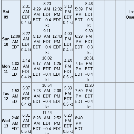
8:20
8:46
2:31
3:13
4:29
AM
12:02
5:39
PM
Sat
AM
PM
La
AM
EDT
PM
PM
EDT
09
EDT
EDT
Quar
EDT
−0.4
EDT
EDT
−0.3
0.4 kt
0.4 kt
kt
kt
9:11
9:39
3:22
4:00
12:09
5:18
AM
12:43
6:29
PM
Sun
AM
PM
AM
AM
EDT
PM
PM
EDT
10
EDT
EDT
EDT
EDT
−0.4
EDT
EDT
−0.3
0.4 kt
0.4 kt
kt
kt
10:02
10:31
4:14
4:46
1:03
6:17
AM
1:25
7:15
PM
Mon
AM
PM
AM
AM
EDT
PM
PM
EDT
11
EDT
EDT
EDT
EDT
−0.4
EDT
EDT
−0.4
0.4 kt
0.5 kt
kt
kt
10:54
11:20
5:07
5:33
1:53
7:23
AM
2:08
7:59
PM
Tue
AM
PM
AM
AM
EDT
PM
PM
EDT
12
EDT
EDT
EDT
EDT
−0.4
EDT
EDT
−0.4
0.4 kt
0.5 kt
kt
kt
11:44
6:01
6:20
2:40
8:28
AM
2:52
8:40
Wed
AM
PM
AM
AM
EDT
PM
PM
13
EDT
EDT
EDT
EDT
−0.4
EDT
EDT
0.5 kt
0.5 kt