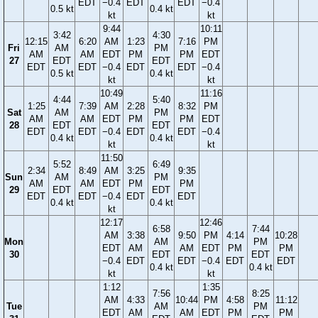
EDT
−0.4
EDT
EDT
−0.4
0.5 kt
0.4 kt
kt
kt
9:44
10:11
3:42
4:30
12:15
6:20
AM
1:23
7:16
PM
Fri
AM
PM
AM
AM
EDT
PM
PM
EDT
27
EDT
EDT
EDT
EDT
−0.4
EDT
EDT
−0.4
0.5 kt
0.4 kt
kt
kt
10:49
11:16
4:44
5:40
1:25
7:39
AM
2:28
8:32
PM
Sat
AM
PM
AM
AM
EDT
PM
PM
EDT
28
EDT
EDT
EDT
EDT
−0.4
EDT
EDT
−0.4
0.4 kt
0.4 kt
kt
kt
11:50
5:52
6:49
2:34
8:49
AM
3:25
9:35
Sun
AM
PM
AM
AM
EDT
PM
PM
29
EDT
EDT
EDT
EDT
−0.4
EDT
EDT
0.4 kt
0.4 kt
kt
12:17
12:46
6:58
7:44
AM
3:38
9:50
PM
4:14
10:28
Mon
AM
PM
EDT
AM
AM
EDT
PM
PM
30
EDT
EDT
−0.4
EDT
EDT
−0.4
EDT
EDT
0.4 kt
0.4 kt
kt
kt
1:12
1:35
7:56
8:25
AM
4:33
10:44
PM
4:58
11:12
Tue
AM
PM
EDT
AM
AM
EDT
PM
PM