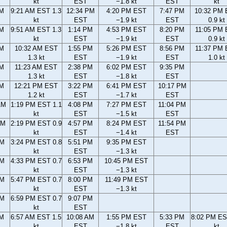
kt
EST
−1.8 kt
EST
kt
AM
9:21 AM EST 1.3
12:34 PM
4:20 PM EST
7:47 PM
10:32 PM
kt
EST
−1.9 kt
EST
0.9 kt
AM
9:51 AM EST 1.3
1:14 PM
4:53 PM EST
8:20 PM
11:05 PM
kt
EST
−1.9 kt
EST
0.9 kt
AM
10:32 AM EST
1:55 PM
5:26 PM EST
8:56 PM
11:37 PM
1.3 kt
EST
−1.9 kt
EST
1.0 kt
AM
11:23 AM EST
2:38 PM
6:02 PM EST
9:35 PM
1.3 kt
EST
−1.8 kt
EST
AM
12:21 PM EST
3:22 PM
6:41 PM EST
10:17 PM
1.2 kt
EST
−1.7 kt
EST
AM
1:19 PM EST 1.1
4:08 PM
7:27 PM EST
11:04 PM
kt
EST
−1.5 kt
EST
AM
2:19 PM EST 0.9
4:57 PM
8:24 PM EST
11:54 PM
kt
EST
−1.4 kt
EST
PM
3:24 PM EST 0.8
5:51 PM
9:35 PM EST
kt
EST
−1.3 kt
PM
4:33 PM EST 0.7
6:53 PM
10:45 PM EST
kt
EST
−1.3 kt
PM
5:47 PM EST 0.7
8:00 PM
11:49 PM EST
kt
EST
−1.3 kt
PM
6:59 PM EST 0.7
9:07 PM
kt
EST
AM
6:57 AM EST 1.5
10:08 AM
1:55 PM EST
5:33 PM
8:02 PM ES
kt
EST
−1.8 kt
EST
kt