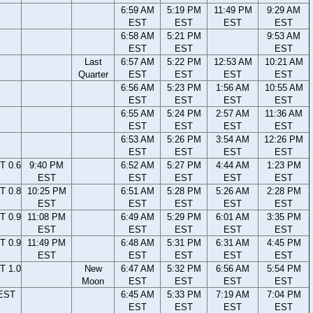
6:59 AM
5:19 PM
11:49 PM
9:29 AM
EST
EST
EST
EST
6:58 AM
5:21 PM
9:53 AM
EST
EST
EST
Last
6:57 AM
5:22 PM
12:53 AM
10:21 AM
Quarter
EST
EST
EST
EST
6:56 AM
5:23 PM
1:56 AM
10:55 AM
EST
EST
EST
EST
6:55 AM
5:24 PM
2:57 AM
11:36 AM
EST
EST
EST
EST
6:53 AM
5:26 PM
3:54 AM
12:26 PM
EST
EST
EST
EST
T 0.6
9:40 PM
6:52 AM
5:27 PM
4:44 AM
1:23 PM
EST
EST
EST
EST
EST
T 0.8
10:25 PM
6:51 AM
5:28 PM
5:26 AM
2:28 PM
EST
EST
EST
EST
EST
T 0.9
11:08 PM
6:49 AM
5:29 PM
6:01 AM
3:35 PM
EST
EST
EST
EST
EST
T 0.9
11:49 PM
6:48 AM
5:31 PM
6:31 AM
4:45 PM
EST
EST
EST
EST
EST
T 1.0
New
6:47 AM
5:32 PM
6:56 AM
5:54 PM
Moon
EST
EST
EST
EST
 EST
6:45 AM
5:33 PM
7:19 AM
7:04 PM
EST
EST
EST
EST