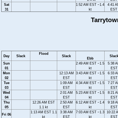
Sat
1:52 AM EST −1.4
4:41 
31
kt
EST
Tarrytow
Flood
Day
Slack
Slack
Slac
Ebb
Sun
2:49 AM EST −1.5
5:38 
01
kt
EST
Mon
12:13 AM
3:43 AM EST −1.5
6:33 
02
EST
kt
EST
Tue
1:09 AM
4:34 AM EST −1.5
7:27 
03
EST
kt
EST
Wed
2:01 AM
5:23 AM EST −1.5
8:21 
04
EST
kt
EST
Thu
12:26 AM EST
2:50 AM
6:12 AM EST −1.4
9:18 
05
1.1 kt
EST
kt
EST
1:13 AM EST 1.1
3:38 AM
7:03 AM EST −1.3
10:22 
Fri 06
kt
EST
kt
EST