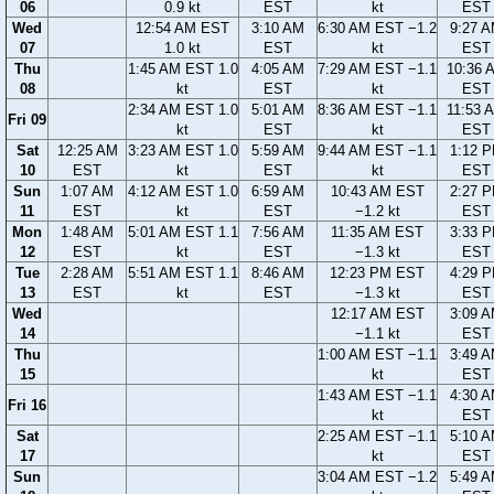
06
0.9 kt
EST
kt
EST
Wed
12:54 AM EST
3:10 AM
6:30 AM EST −1.2
9:27 
07
1.0 kt
EST
kt
EST
Thu
1:45 AM EST 1.0
4:05 AM
7:29 AM EST −1.1
10:36 
08
kt
EST
kt
EST
2:34 AM EST 1.0
5:01 AM
8:36 AM EST −1.1
11:53 
Fri 09
kt
EST
kt
EST
Sat
12:25 AM
3:23 AM EST 1.0
5:59 AM
9:44 AM EST −1.1
1:12 
10
EST
kt
EST
kt
EST
Sun
1:07 AM
4:12 AM EST 1.0
6:59 AM
10:43 AM EST
2:27 
11
EST
kt
EST
−1.2 kt
EST
Mon
1:48 AM
5:01 AM EST 1.1
7:56 AM
11:35 AM EST
3:33 
12
EST
kt
EST
−1.3 kt
EST
Tue
2:28 AM
5:51 AM EST 1.1
8:46 AM
12:23 PM EST
4:29 
13
EST
kt
EST
−1.3 kt
EST
Wed
12:17 AM EST
3:09 
14
−1.1 kt
EST
Thu
1:00 AM EST −1.1
3:49 
15
kt
EST
1:43 AM EST −1.1
4:30 
Fri 16
kt
EST
Sat
2:25 AM EST −1.1
5:10 
17
kt
EST
Sun
3:04 AM EST −1.2
5:49 