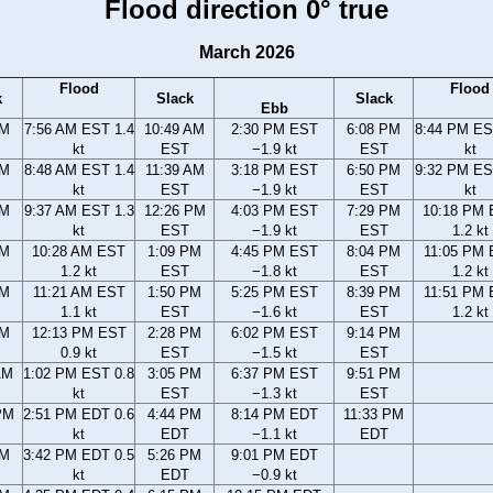
Flood direction 0° true
March 2026
Flood
Flood
k
Slack
Slack
Ebb
AM
7:56 AM EST 1.4
10:49 AM
2:30 PM EST
6:08 PM
8:44 PM ES
kt
EST
−1.9 kt
EST
kt
AM
8:48 AM EST 1.4
11:39 AM
3:18 PM EST
6:50 PM
9:32 PM ES
kt
EST
−1.9 kt
EST
kt
AM
9:37 AM EST 1.3
12:26 PM
4:03 PM EST
7:29 PM
10:18 PM
kt
EST
−1.9 kt
EST
1.2 kt
AM
10:28 AM EST
1:09 PM
4:45 PM EST
8:04 PM
11:05 PM
1.2 kt
EST
−1.8 kt
EST
1.2 kt
AM
11:21 AM EST
1:50 PM
5:25 PM EST
8:39 PM
11:51 PM
1.1 kt
EST
−1.6 kt
EST
1.2 kt
AM
12:13 PM EST
2:28 PM
6:02 PM EST
9:14 PM
0.9 kt
EST
−1.5 kt
EST
AM
1:02 PM EST 0.8
3:05 PM
6:37 PM EST
9:51 PM
kt
EST
−1.3 kt
EST
PM
2:51 PM EDT 0.6
4:44 PM
8:14 PM EDT
11:33 PM
kt
EDT
−1.1 kt
EDT
PM
3:42 PM EDT 0.5
5:26 PM
9:01 PM EDT
kt
EDT
−0.9 kt