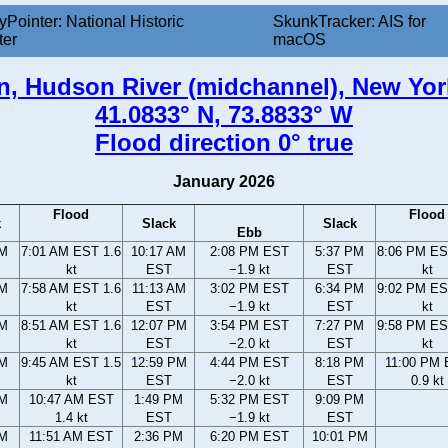
yPointer: National Historic
SkunkTracker: AIS for
ter
macOS
n, Hudson River (midchannel), New Yor
41.0833° N, 73.8833° W
Flood direction 0° true
January 2026
Flood
Flood
k
Slack
Slack
Ebb
AM
7:01 AM EST 1.6
10:17 AM
2:08 PM EST
5:37 PM
8:06 PM ES
kt
EST
−1.9 kt
EST
kt
AM
7:58 AM EST 1.6
11:13 AM
3:02 PM EST
6:34 PM
9:02 PM ES
kt
EST
−1.9 kt
EST
kt
AM
8:51 AM EST 1.6
12:07 PM
3:54 PM EST
7:27 PM
9:58 PM ES
kt
EST
−2.0 kt
EST
kt
AM
9:45 AM EST 1.5
12:59 PM
4:44 PM EST
8:18 PM
11:00 PM
kt
EST
−2.0 kt
EST
0.9 kt
AM
10:47 AM EST
1:49 PM
5:32 PM EST
9:09 PM
1.4 kt
EST
−1.9 kt
EST
AM
11:51 AM EST
2:36 PM
6:20 PM EST
10:01 PM