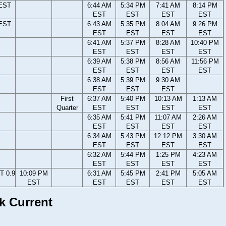
 EST
6:44 AM
5:34 PM
7:41 AM
8:14 PM
EST
EST
EST
EST
 EST
6:43 AM
5:35 PM
8:04 AM
9:26 PM
EST
EST
EST
EST
6:41 AM
5:37 PM
8:28 AM
10:40 PM
EST
EST
EST
EST
6:39 AM
5:38 PM
8:56 AM
11:56 PM
EST
EST
EST
EST
6:38 AM
5:39 PM
9:30 AM
EST
EST
EST
First
6:37 AM
5:40 PM
10:13 AM
1:13 AM
Quarter
EST
EST
EST
EST
6:35 AM
5:41 PM
11:07 AM
2:26 AM
EST
EST
EST
EST
6:34 AM
5:43 PM
12:12 PM
3:30 AM
EST
EST
EST
EST
6:32 AM
5:44 PM
1:25 PM
4:23 AM
EST
EST
EST
EST
T 0.9
10:09 PM
6:31 AM
5:45 PM
2:41 PM
5:05 AM
EST
EST
EST
EST
EST
k Current