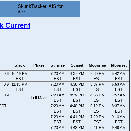
SkunkTracker: AIS for
iOS
k Current
Slack
Phase
Sunrise
Sunset
Moonrise
Moonset
T 0.8
10:19 PM
7:20 AM
4:37 PM
2:30 PM
5:42 AM
EST
EST
EST
EST
EST
T 0.9
11:18 PM
7:20 AM
4:38 PM
3:37 PM
6:53 AM
EST
EST
EST
EST
EST
T 0.9
7:20 AM
4:39 PM
4:53 PM
7:52 AM
Full Moon
EST
EST
EST
EST
 EST
7:20 AM
4:40 PM
6:12 PM
8:37 AM
EST
EST
EST
EST
7:20 AM
4:41 PM
7:29 PM
9:13 AM
EST
EST
EST
EST
7:20 AM
4:42 PM
8:41 PM
9:40 AM