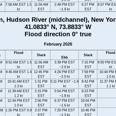
AM
7:58 AM EST 1.5
11:04 AM
2:49 PM EST
6:27 PM
8:57 PM ES
kt
EST
−1.9 kt
EST
kt
n, Hudson River (midchannel), New Yor
41.0833° N, 73.8833° W
Flood direction 0° true
February 2026
Flood
Flood
k
Slack
Slack
Ebb
AM
8:52 AM EST 1.5
11:56 AM
3:39 PM EST
7:15 PM
9:50 PM ES
kt
EST
−2.0 kt
EST
kt
AM
9:45 AM EST 1.4
12:45 PM
4:26 PM EST
7:59 PM
10:44 PM
kt
EST
−2.0 kt
EST
1.0 kt
AM
10:41 AM EST
1:31 PM
5:11 PM EST −1.9
8:42 PM
11:37 PM
1.3 kt
EST
kt
EST
1.1 kt
AM
11:39 AM EST
2:15 PM
5:54 PM EST
9:23 PM
1.2 kt
EST
−1.8 kt
EST
AM
12:34 PM EST
2:56 PM
6:37 PM EST
10:04 PM
1.0 kt
EST
−1.6 kt
EST
AM
1:26 PM EST 0.9
3:37 PM
7:20 PM EST
10:46 PM
kt
EST
−1.3 kt
EST