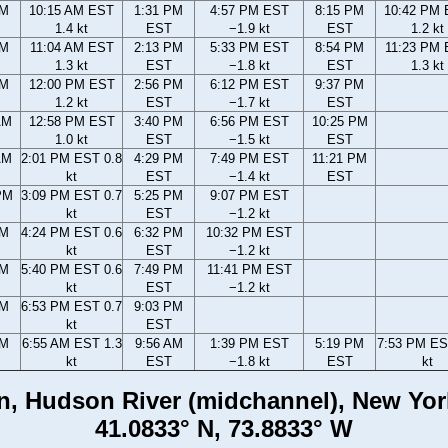
AM
10:15 AM EST
1:31 PM
4:57 PM EST
8:15 PM
10:42 PM
1.4 kt
EST
−1.9 kt
EST
1.2 kt
AM
11:04 AM EST
2:13 PM
5:33 PM EST
8:54 PM
11:23 PM
1.3 kt
EST
−1.8 kt
EST
1.3 kt
AM
12:00 PM EST
2:56 PM
6:12 PM EST
9:37 PM
1.2 kt
EST
−1.7 kt
EST
AM
12:58 PM EST
3:40 PM
6:56 PM EST
10:25 PM
1.0 kt
EST
−1.5 kt
EST
AM
2:01 PM EST 0.8
4:29 PM
7:49 PM EST
11:21 PM
kt
EST
−1.4 kt
EST
PM
3:09 PM EST 0.7
5:25 PM
9:07 PM EST
kt
EST
−1.2 kt
PM
4:24 PM EST 0.6
6:32 PM
10:32 PM EST
kt
EST
−1.2 kt
PM
5:40 PM EST 0.6
7:49 PM
11:41 PM EST
kt
EST
−1.2 kt
PM
6:53 PM EST 0.7
9:03 PM
kt
EST
AM
6:55 AM EST 1.3
9:56 AM
1:39 PM EST
5:19 PM
7:53 PM ES
kt
EST
−1.8 kt
EST
kt
n, Hudson River (midchannel), New Yor
41.0833° N, 73.8833° W