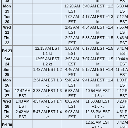
18
kt
EST
Mon
12:20 AM
3:40 AM EST −1.2
6:30 
19
EST
kt
EST
Tue
1:02 AM
4:17 AM EST −1.3
7:12 
20
EST
kt
EST
Wed
1:42 AM
4:54 AM EST −1.4
7:56 
21
EST
kt
EST
Thu
2:22 AM
5:33 AM EST −1.5
8:46 
22
EST
kt
EST
12:13 AM EST
3:05 AM
6:17 AM EST −1.5
9:41 
Fri 23
1.1 kt
EST
kt
EST
Sat
12:55 AM EST
3:53 AM
7:07 AM EST −1.5
10:44 
24
1.2 kt
EST
kt
EST
Sun
1:42 AM EST 1.2
4:46 AM
8:13 AM EST −1.4
11:51 
25
kt
EST
kt
EST
Mon
2:34 AM EST 1.3
5:46 AM
9:41 AM EST −1.4
1:00 
26
kt
EST
kt
EST
Tue
12:47 AM
3:33 AM EST 1.3
6:53 AM
10:54 AM EST
2:12 
27
EST
kt
EST
−1.5 kt
EST
Wed
1:43 AM
4:37 AM EST 1.4
8:02 AM
11:58 AM EST
3:23 
28
EST
kt
EST
−1.6 kt
EST
Thu
2:42 AM
5:47 AM EST 1.4
9:08 AM
12:58 PM EST
4:31 
29
EST
kt
EST
−1.7 kt
EST
12:51 AM EST
3:42 
Fri 30
−1.4 kt
EST