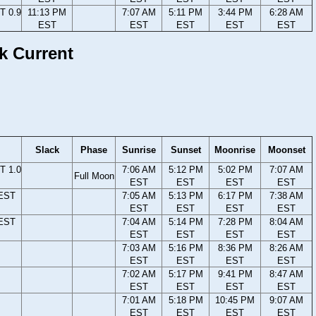
T 0.9
11:13 PM
7:07 AM
5:11 PM
3:44 PM
6:28 AM
EST
EST
EST
EST
EST
k Current
Slack
Phase
Sunrise
Sunset
Moonrise
Moonset
T 1.0
7:06 AM
5:12 PM
5:02 PM
7:07 AM
Full Moon
EST
EST
EST
EST
 EST
7:05 AM
5:13 PM
6:17 PM
7:38 AM
EST
EST
EST
EST
 EST
7:04 AM
5:14 PM
7:28 PM
8:04 AM
EST
EST
EST
EST
7:03 AM
5:16 PM
8:36 PM
8:26 AM
EST
EST
EST
EST
7:02 AM
5:17 PM
9:41 PM
8:47 AM
EST
EST
EST
EST
7:01 AM
5:18 PM
10:45 PM
9:07 AM
EST
EST
EST
EST