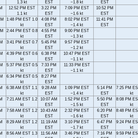
1.3 kt
EST
−1.8 kt
EST
AM
12:52 PM EST
3:22 PM
7:09 PM EST
10:52 PM
1.1 kt
EST
−1.6 kt
EST
AM
1:48 PM EST 1.0
4:08 PM
8:02 PM EST
11:41 PM
kt
EST
−1.4 kt
EST
AM
2:44 PM EST 0.8
4:55 PM
9:00 PM EST
kt
EST
−1.3 kt
PM
3:41 PM EST 0.7
5:45 PM
9:57 PM EST
kt
EST
−1.2 kt
PM
4:39 PM EST 0.6
6:38 PM
10:47 PM EST
kt
EST
−1.1 kt
PM
5:37 PM EST 0.5
7:33 PM
11:33 PM EST
kt
EST
−1.1 kt
PM
6:34 PM EST 0.5
8:27 PM
kt
EST
AM
6:38 AM EST 1.1
9:28 AM
1:09 PM EST
5:14 PM
7:25 PM ES
kt
EST
−1.4 kt
EST
kt
AM
7:21 AM EST 1.2
10:07 AM
1:52 PM EST
5:50 PM
8:08 PM ES
kt
EST
−1.5 kt
EST
kt
AM
7:58 AM EST 1.2
10:43 AM
2:32 PM EST
6:20 PM
8:48 PM ES
kt
EST
−1.6 kt
EST
kt
AM
8:29 AM EST 1.2
11:19 AM
3:10 PM EST
6:47 PM
9:24 PM ES
kt
EST
−1.7 kt
EST
kt
AM
8:56 AM EST 1.3
11:56 AM
3:46 PM EST
7:16 PM
9:59 PM ES