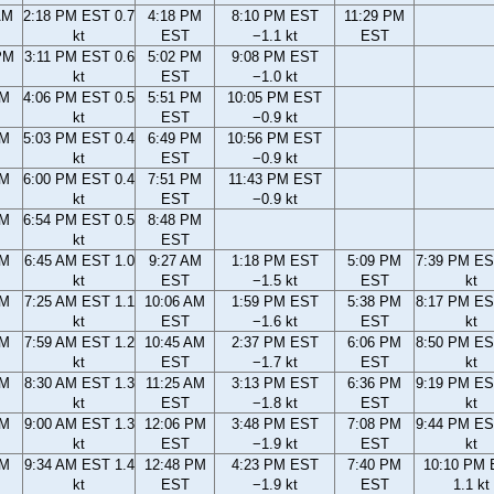
AM
2:18 PM EST 0.7
4:18 PM
8:10 PM EST
11:29 PM
kt
EST
−1.1 kt
EST
PM
3:11 PM EST 0.6
5:02 PM
9:08 PM EST
kt
EST
−1.0 kt
PM
4:06 PM EST 0.5
5:51 PM
10:05 PM EST
kt
EST
−0.9 kt
PM
5:03 PM EST 0.4
6:49 PM
10:56 PM EST
kt
EST
−0.9 kt
PM
6:00 PM EST 0.4
7:51 PM
11:43 PM EST
kt
EST
−0.9 kt
PM
6:54 PM EST 0.5
8:48 PM
kt
EST
AM
6:45 AM EST 1.0
9:27 AM
1:18 PM EST
5:09 PM
7:39 PM ES
kt
EST
−1.5 kt
EST
kt
AM
7:25 AM EST 1.1
10:06 AM
1:59 PM EST
5:38 PM
8:17 PM ES
kt
EST
−1.6 kt
EST
kt
AM
7:59 AM EST 1.2
10:45 AM
2:37 PM EST
6:06 PM
8:50 PM ES
kt
EST
−1.7 kt
EST
kt
AM
8:30 AM EST 1.3
11:25 AM
3:13 PM EST
6:36 PM
9:19 PM ES
kt
EST
−1.8 kt
EST
kt
AM
9:00 AM EST 1.3
12:06 PM
3:48 PM EST
7:08 PM
9:44 PM ES
kt
EST
−1.9 kt
EST
kt
AM
9:34 AM EST 1.4
12:48 PM
4:23 PM EST
7:40 PM
10:10 PM
kt
EST
−1.9 kt
EST
1.1 kt