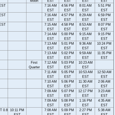
Moon
EST
EST
EST
EST
 EST
7:16 AM
4:56 PM
8:01 AM
5:51 PM
EST
EST
EST
EST
 EST
7:16 AM
4:57 PM
8:29 AM
6:59 PM
EST
EST
EST
EST
 EST
7:15 AM
4:58 PM
8:53 AM
8:07 PM
EST
EST
EST
EST
7:14 AM
5:00 PM
9:15 AM
9:15 PM
EST
EST
EST
EST
7:13 AM
5:01 PM
9:36 AM
10:24 PM
EST
EST
EST
EST
7:13 AM
5:02 PM
9:59 AM
11:35 PM
EST
EST
EST
EST
First
7:12 AM
5:03 PM
10:23 AM
Quarter
EST
EST
EST
7:11 AM
5:05 PM
10:53 AM
12:50 AM
EST
EST
EST
EST
7:10 AM
5:06 PM
11:30 AM
2:06 AM
EST
EST
EST
EST
7:09 AM
5:07 PM
12:17 PM
3:23 AM
EST
EST
EST
EST
7:09 AM
5:08 PM
1:16 PM
4:35 AM
EST
EST
EST
EST
T 0.8
10:11 PM
7:08 AM
5:09 PM
2:27 PM
5:38 AM
EST
EST
EST
EST
EST