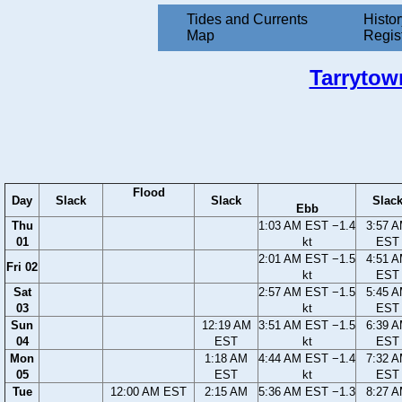
Tides and Currents
Histor
Map
Regis
Tarrytow
Flood
Day
Slack
Slack
Slac
Ebb
Thu
1:03 AM EST −1.4
3:57 
01
kt
EST
2:01 AM EST −1.5
4:51 
Fri 02
kt
EST
Sat
2:57 AM EST −1.5
5:45 
03
kt
EST
Sun
12:19 AM
3:51 AM EST −1.5
6:39 
04
EST
kt
EST
Mon
1:18 AM
4:44 AM EST −1.4
7:32 
05
EST
kt
EST
Tue
12:00 AM EST
2:15 AM
5:36 AM EST −1.3
8:27 