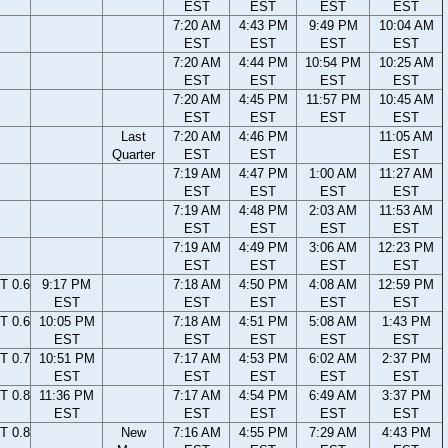
EST
EST
EST
EST
7:20 AM
4:43 PM
9:49 PM
10:04 AM
EST
EST
EST
EST
7:20 AM
4:44 PM
10:54 PM
10:25 AM
EST
EST
EST
EST
7:20 AM
4:45 PM
11:57 PM
10:45 AM
EST
EST
EST
EST
Last
7:20 AM
4:46 PM
11:05 AM
Quarter
EST
EST
EST
7:19 AM
4:47 PM
1:00 AM
11:27 AM
EST
EST
EST
EST
7:19 AM
4:48 PM
2:03 AM
11:53 AM
EST
EST
EST
EST
7:19 AM
4:49 PM
3:06 AM
12:23 PM
EST
EST
EST
EST
T 0.6
9:17 PM
7:18 AM
4:50 PM
4:08 AM
12:59 PM
EST
EST
EST
EST
EST
T 0.6
10:05 PM
7:18 AM
4:51 PM
5:08 AM
1:43 PM
EST
EST
EST
EST
EST
T 0.7
10:51 PM
7:17 AM
4:53 PM
6:02 AM
2:37 PM
EST
EST
EST
EST
EST
T 0.8
11:36 PM
7:17 AM
4:54 PM
6:49 AM
3:37 PM
EST
EST
EST
EST
EST
T 0.8
New
7:16 AM
4:55 PM
7:29 AM
4:43 PM