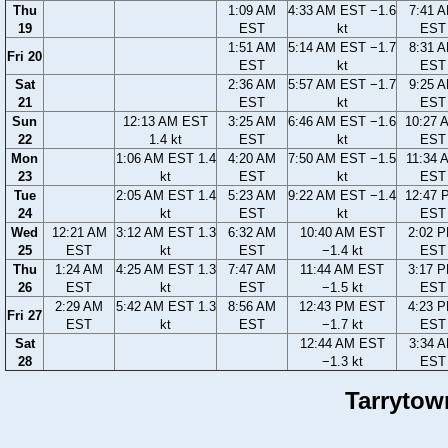
Thu
1:09 AM
4:33 AM EST −1.6
7:41 
19
EST
kt
EST
1:51 AM
5:14 AM EST −1.7
8:31 
Fri 20
EST
kt
EST
Sat
2:36 AM
5:57 AM EST −1.7
9:25 
21
EST
kt
EST
Sun
12:13 AM EST
3:25 AM
6:46 AM EST −1.6
10:27 
22
1.4 kt
EST
kt
EST
Mon
1:06 AM EST 1.4
4:20 AM
7:50 AM EST −1.5
11:34 
23
kt
EST
kt
EST
Tue
2:05 AM EST 1.4
5:23 AM
9:22 AM EST −1.4
12:47 
24
kt
EST
kt
EST
Wed
12:21 AM
3:12 AM EST 1.3
6:32 AM
10:40 AM EST
2:02 
25
EST
kt
EST
−1.4 kt
EST
Thu
1:24 AM
4:25 AM EST 1.3
7:47 AM
11:44 AM EST
3:17 
26
EST
kt
EST
−1.5 kt
EST
2:29 AM
5:42 AM EST 1.3
8:56 AM
12:43 PM EST
4:23 
Fri 27
EST
kt
EST
−1.7 kt
EST
Sat
12:44 AM EST
3:34 
28
−1.3 kt
EST
Tarrytow