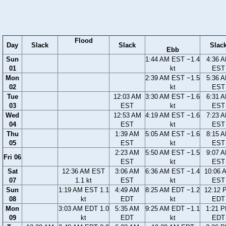
Flood
Day
Slack
Slack
Slac
Ebb
Sun
1:44 AM EST −1.4
4:36 
01
kt
EST
Mon
2:39 AM EST −1.5
5:36 
02
kt
EST
Tue
12:03 AM
3:30 AM EST −1.6
6:31 
03
EST
kt
EST
Wed
12:53 AM
4:19 AM EST −1.6
7:23 
04
EST
kt
EST
Thu
1:39 AM
5:05 AM EST −1.6
8:15 
05
EST
kt
EST
2:23 AM
5:50 AM EST −1.5
9:07 
Fri 06
EST
kt
EST
Sat
12:36 AM EST
3:06 AM
6:36 AM EST −1.4
10:06 
07
1.1 kt
EST
kt
EST
Sun
1:19 AM EST 1.1
4:49 AM
8:25 AM EDT −1.2
12:12 
08
kt
EDT
kt
EDT
Mon
3:03 AM EDT 1.0
5:35 AM
9:25 AM EDT −1.1
1:21 
09
kt
EDT
kt
EDT