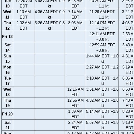
Tue
12:20 AM
3:48 AM EDT 0.9
6:23 AM
10:29 AM EDT
2:26 
10
EDT
kt
EDT
−1.1 kt
EDT
Wed
1:10 AM
4:36 AM EDT 0.9
7:14 AM
11:26 AM EDT
3:22 
11
EDT
kt
EDT
−1.1 kt
EDT
Thu
2:02 AM
5:26 AM EDT 0.8
8:06 AM
12:14 PM EDT
4:08 
12
EDT
kt
EDT
−1.2 kt
EDT
12:11 AM EDT
2:53 
Fri 13
−0.8 kt
EDT
Sat
12:59 AM EDT
3:43 
14
−0.9 kt
EDT
Sun
1:44 AM EDT −1.0
4:31 
15
kt
EDT
Mon
2:27 AM EDT −1.2
5:19 
16
kt
EDT
Tue
3:10 AM EDT −1.4
6:06 
17
kt
EDT
Wed
12:16 AM
3:51 AM EDT −1.6
6:53 
18
EDT
kt
EDT
Thu
12:56 AM
4:32 AM EDT −1.8
7:40 
19
EDT
kt
EDT
1:39 AM
5:14 AM EDT −1.9
8:28 
Fri 20
EDT
kt
EDT
Sat
2:24 AM
5:57 AM EDT −1.9
9:18 
21
EDT
kt
EDT
Sun
3:12 AM
6:42 AM EDT −1.9
10:12 