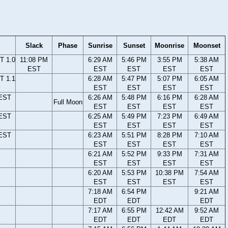
Slack
Phase
Sunrise
Sunset
Moonrise
Moonset
T 1.0
11:08 PM
6:29 AM
5:46 PM
3:55 PM
5:38 AM
EST
EST
EST
EST
EST
T 1.1
6:28 AM
5:47 PM
5:07 PM
6:05 AM
EST
EST
EST
EST
 EST
6:26 AM
5:48 PM
6:16 PM
6:28 AM
Full Moon
EST
EST
EST
EST
 EST
6:25 AM
5:49 PM
7:23 PM
6:49 AM
EST
EST
EST
EST
 EST
6:23 AM
5:51 PM
8:28 PM
7:10 AM
EST
EST
EST
EST
6:21 AM
5:52 PM
9:33 PM
7:31 AM
EST
EST
EST
EST
6:20 AM
5:53 PM
10:38 PM
7:54 AM
EST
EST
EST
EST
7:18 AM
6:54 PM
9:21 AM
EDT
EDT
EDT
7:17 AM
6:55 PM
12:42 AM
9:52 AM
EDT
EDT
EDT
EDT