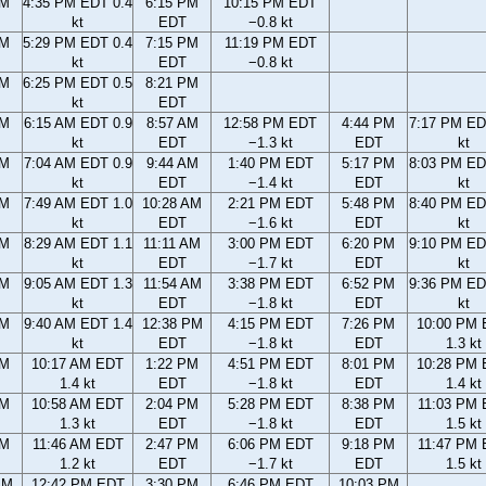
PM
4:35 PM EDT 0.4
6:15 PM
10:15 PM EDT
kt
EDT
−0.8 kt
PM
5:29 PM EDT 0.4
7:15 PM
11:19 PM EDT
kt
EDT
−0.8 kt
PM
6:25 PM EDT 0.5
8:21 PM
kt
EDT
AM
6:15 AM EDT 0.9
8:57 AM
12:58 PM EDT
4:44 PM
7:17 PM ED
kt
EDT
−1.3 kt
EDT
kt
AM
7:04 AM EDT 0.9
9:44 AM
1:40 PM EDT
5:17 PM
8:03 PM ED
kt
EDT
−1.4 kt
EDT
kt
AM
7:49 AM EDT 1.0
10:28 AM
2:21 PM EDT
5:48 PM
8:40 PM ED
kt
EDT
−1.6 kt
EDT
kt
AM
8:29 AM EDT 1.1
11:11 AM
3:00 PM EDT
6:20 PM
9:10 PM ED
kt
EDT
−1.7 kt
EDT
kt
AM
9:05 AM EDT 1.3
11:54 AM
3:38 PM EDT
6:52 PM
9:36 PM ED
kt
EDT
−1.8 kt
EDT
kt
AM
9:40 AM EDT 1.4
12:38 PM
4:15 PM EDT
7:26 PM
10:00 PM
kt
EDT
−1.8 kt
EDT
1.3 kt
AM
10:17 AM EDT
1:22 PM
4:51 PM EDT
8:01 PM
10:28 PM
1.4 kt
EDT
−1.8 kt
EDT
1.4 kt
AM
10:58 AM EDT
2:04 PM
5:28 PM EDT
8:38 PM
11:03 PM
1.3 kt
EDT
−1.8 kt
EDT
1.5 kt
AM
11:46 AM EDT
2:47 PM
6:06 PM EDT
9:18 PM
11:47 PM
1.2 kt
EDT
−1.7 kt
EDT
1.5 kt
AM
12:42 PM EDT
3:30 PM
6:46 PM EDT
10:03 PM