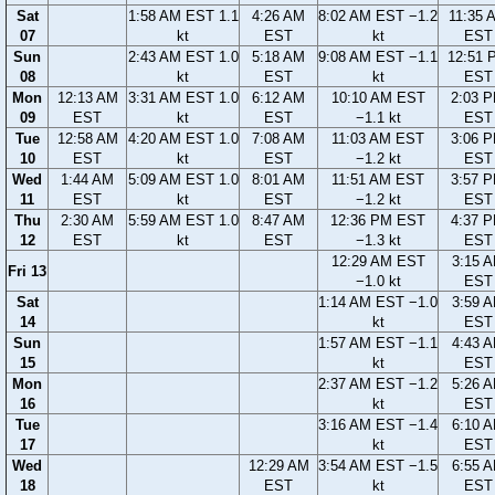
Sat
1:58 AM EST 1.1
4:26 AM
8:02 AM EST −1.2
11:35 
07
kt
EST
kt
EST
Sun
2:43 AM EST 1.0
5:18 AM
9:08 AM EST −1.1
12:51 
08
kt
EST
kt
EST
Mon
12:13 AM
3:31 AM EST 1.0
6:12 AM
10:10 AM EST
2:03 
09
EST
kt
EST
−1.1 kt
EST
Tue
12:58 AM
4:20 AM EST 1.0
7:08 AM
11:03 AM EST
3:06 
10
EST
kt
EST
−1.2 kt
EST
Wed
1:44 AM
5:09 AM EST 1.0
8:01 AM
11:51 AM EST
3:57 
11
EST
kt
EST
−1.2 kt
EST
Thu
2:30 AM
5:59 AM EST 1.0
8:47 AM
12:36 PM EST
4:37 
12
EST
kt
EST
−1.3 kt
EST
12:29 AM EST
3:15 
Fri 13
−1.0 kt
EST
Sat
1:14 AM EST −1.0
3:59 
14
kt
EST
Sun
1:57 AM EST −1.1
4:43 
15
kt
EST
Mon
2:37 AM EST −1.2
5:26 
16
kt
EST
Tue
3:16 AM EST −1.4
6:10 
17
kt
EST
Wed
12:29 AM
3:54 AM EST −1.5
6:55 
18
EST
kt
EST