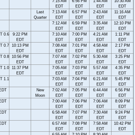
7:15 AM
6:56 PM
1:44 AM
10:30 AM
EDT
EDT
EDT
EDT
Last
7:13 AM
6:57 PM
2:43 AM
11:16 AM
Quarter
EDT
EDT
EDT
EDT
7:12 AM
6:59 PM
3:35 AM
12:10 PM
EDT
EDT
EDT
EDT
T 0.6
9:22 PM
7:10 AM
7:00 PM
4:21 AM
1:11 PM
EDT
EDT
EDT
EDT
EDT
T 0.7
10:13 PM
7:08 AM
7:01 PM
4:58 AM
2:17 PM
EDT
EDT
EDT
EDT
EDT
T 0.8
10:56 PM
7:07 AM
7:02 PM
5:30 AM
3:25 PM
EDT
EDT
EDT
EDT
EDT
T 1.0
11:37 PM
7:05 AM
7:03 PM
5:57 AM
4:35 PM
EDT
EDT
EDT
EDT
EDT
T 1.1
7:03 AM
7:04 PM
6:21 AM
5:45 PM
EDT
EDT
EDT
EDT
 EDT
New
7:02 AM
7:05 PM
6:44 AM
6:56 PM
Moon
EDT
EDT
EDT
EDT
 EDT
7:00 AM
7:06 PM
7:06 AM
8:09 PM
EDT
EDT
EDT
EDT
 EDT
6:58 AM
7:07 PM
7:30 AM
9:24 PM
EDT
EDT
EDT
EDT
 EDT
6:57 AM
7:08 PM
7:58 AM
10:42 PM
EDT
EDT
EDT
EDT
6:55 AM
7:10 PM
8:30 AM