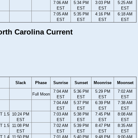
7:06 AM
5:34 PM
3:03 PM
5:25 AM
EST
EST
EST
EST
7:05 AM
5:35 PM
4:16 PM
6:18 AM
EST
EST
EST
EST
North Carolina Current
Slack
Phase
Sunrise
Sunset
Moonrise
Moonset
7:04 AM
5:36 PM
5:29 PM
7:02 AM
Full Moon
EST
EST
EST
EST
7:04 AM
5:37 PM
6:39 PM
7:38 AM
EST
EST
EST
EST
T 1.5
10:24 PM
7:03 AM
5:38 PM
7:45 PM
8:08 AM
EST
EST
EST
EST
EST
T 1.5
11:08 PM
7:02 AM
5:39 PM
8:47 PM
8:35 AM
EST
EST
EST
EST
EST
T 1.4
11:50 PM
7:01 AM
5:40 PM
9:48 PM
9:00 AM