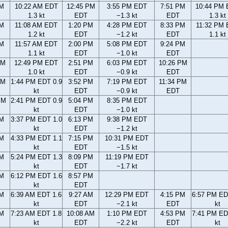
AM
10:22 AM EDT
12:45 PM
3:55 PM EDT
7:51 PM
10:44 PM
1.3 kt
EDT
−1.3 kt
EDT
1.3 kt
AM
11:08 AM EDT
1:20 PM
4:28 PM EDT
8:33 PM
11:32 PM
1.2 kt
EDT
−1.2 kt
EDT
1.1 kt
AM
11:57 AM EDT
2:00 PM
5:08 PM EDT
9:24 PM
1.1 kt
EDT
−1.0 kt
EDT
AM
12:49 PM EDT
2:51 PM
6:03 PM EDT
10:26 PM
1.0 kt
EDT
−0.9 kt
EDT
AM
1:44 PM EDT 0.9
3:52 PM
7:19 PM EDT
11:34 PM
kt
EDT
−0.9 kt
EDT
PM
2:41 PM EDT 0.9
5:04 PM
8:35 PM EDT
kt
EDT
−1.0 kt
PM
3:37 PM EDT 1.0
6:13 PM
9:38 PM EDT
kt
EDT
−1.2 kt
PM
4:33 PM EDT 1.1
7:15 PM
10:31 PM EDT
kt
EDT
−1.5 kt
PM
5:24 PM EDT 1.3
8:09 PM
11:19 PM EDT
kt
EDT
−1.7 kt
PM
6:12 PM EDT 1.6
8:57 PM
kt
EDT
AM
6:39 AM EDT 1.6
9:27 AM
12:29 PM EDT
4:15 PM
6:57 PM ED
kt
EDT
−2.1 kt
EDT
kt
AM
7:23 AM EDT 1.8
10:08 AM
1:10 PM EDT
4:53 PM
7:41 PM ED
kt
EDT
−2.2 kt
EDT
kt