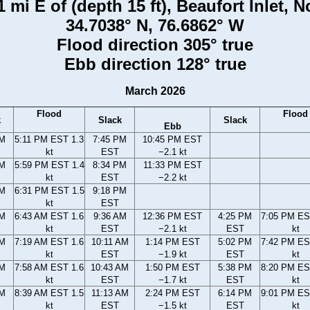
mi E of (depth 15 ft), Beaufort Inlet, 
34.7038° N, 76.6862° W
Flood direction 305° true
Ebb direction 128° true
March 2026
Flood
Flood
k
Slack
Slack
Ebb
PM
5:11 PM EST 1.3
7:45 PM
10:45 PM EST
kt
EST
−2.1 kt
PM
5:59 PM EST 1.4
8:34 PM
11:33 PM EST
kt
EST
−2.2 kt
PM
6:31 PM EST 1.5
9:18 PM
kt
EST
AM
6:43 AM EST 1.6
9:36 AM
12:36 PM EST
4:25 PM
7:05 PM ES
kt
EST
−2.1 kt
EST
kt
AM
7:19 AM EST 1.6
10:11 AM
1:14 PM EST
5:02 PM
7:42 PM ES
kt
EST
−1.9 kt
EST
kt
AM
7:58 AM EST 1.6
10:43 AM
1:50 PM EST
5:38 PM
8:20 PM ES
kt
EST
−1.7 kt
EST
kt
AM
8:39 AM EST 1.5
11:13 AM
2:24 PM EST
6:14 PM
9:01 PM ES
kt
EST
−1.5 kt
EST
kt