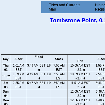
Tides and Currents
Histor
Map
Regis
Tombstone Point, 0.1 
Flood
Day
Slack
Slack
Slac
Ebb
Thu
1:01 AM
3:49 AM EST 1.8
7:00 AM
10:05 AM EST
1:59 
01
EST
kt
EST
−2.3 kt
EST
1:59 AM
4:49 AM EST 1.9
7:58 AM
10:59 AM EST
2:54 
Fri 02
EST
kt
EST
−2.4 kt
EST
Sat
2:55 AM
5:47 AM EST 1.9
8:52 AM
11:51 AM EST
3:46 
03
EST
kt
EST
−2.5 kt
EST
Sun
12:05 AM EST
3:48 
04
−2.2 kt
EST
Mon
12:56 AM EST
4:40 
05
−2.2 kt
EST