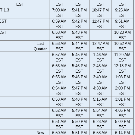
EST
EST
EST
EST
EST
T 1.3
7:00 AM
5:41 PM
10:47 PM
9:25 AM
EST
EST
EST
EST
 EST
6:59 AM
5:42 PM
11:47 PM
9:51 AM
EST
EST
EST
EST
EST
6:58 AM
5:43 PM
10:20 AM
EST
EST
EST
Last
6:58 AM
5:44 PM
12:47 AM
10:52 AM
Quarter
EST
EST
EST
EST
6:57 AM
5:45 PM
1:46 AM
11:29 AM
EST
EST
EST
EST
6:56 AM
5:46 PM
2:45 AM
12:13 PM
EST
EST
EST
EST
6:55 AM
5:46 PM
3:40 AM
1:03 PM
EST
EST
EST
EST
6:54 AM
5:47 PM
4:30 AM
2:00 PM
EST
EST
EST
EST
6:53 AM
5:48 PM
5:15 AM
3:01 PM
EST
EST
EST
EST
6:52 AM
5:49 PM
5:54 AM
4:05 PM
EST
EST
EST
EST
6:51 AM
5:50 PM
6:28 AM
5:09 PM
EST
EST
EST
EST
New
6:50 AM
5:51 PM
6:58 AM
6:14 PM