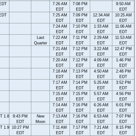
 EDT
7:26 AM
7:08 PM
9:50 AM
EDT
EDT
EDT
 EDT
7:25 AM
7:09 PM
12:34 AM
10:25 AM
EDT
EDT
EDT
EDT
7:24 AM
7:10 PM
1:33 AM
11:06 AM
EDT
EDT
EDT
EDT
Last
7:22 AM
7:11 PM
2:29 AM
11:53 AM
Quarter
EDT
EDT
EDT
EDT
7:21 AM
7:12 PM
3:22 AM
12:47 PM
EDT
EDT
EDT
EDT
7:20 AM
7:12 PM
4:09 AM
1:46 PM
EDT
EDT
EDT
EDT
7:18 AM
7:13 PM
4:50 AM
2:48 PM
EDT
EDT
EDT
EDT
7:17 AM
7:14 PM
5:25 AM
3:52 PM
EDT
EDT
EDT
EDT
7:15 AM
7:15 PM
5:57 AM
4:56 PM
EDT
EDT
EDT
EDT
7:14 AM
7:16 PM
6:26 AM
6:01 PM
EDT
EDT
EDT
EDT
T 1.8
9:43 PM
New
7:13 AM
7:16 PM
6:53 AM
7:07 PM
EDT
Moon
EDT
EDT
EDT
EDT
T 1.9
10:27 PM
7:11 AM
7:17 PM
7:21 AM
8:15 PM
EDT
EDT
EDT
EDT
EDT