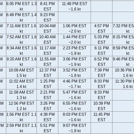
PM
6:05 PM EST 1.3
8:41 PM
11:48 PM EST
kt
EST
−1.6 kt
PM
6:49 PM EST 1.4
9:23 PM
kt
EST
AM
7:11 AM EST 1.6
10:04 AM
1:06 PM EST
4:57 PM
7:32 PM ES
kt
EST
−2.0 kt
EST
kt
AM
7:52 AM EST 1.6
10:40 AM
1:44 PM EST
5:33 PM
8:15 PM ES
kt
EST
−2.0 kt
EST
kt
AM
8:34 AM EST 1.6
11:17 AM
2:23 PM EST
6:11 PM
8:59 PM ES
kt
EST
−1.9 kt
EST
kt
AM
9:20 AM EST 1.6
11:55 AM
3:06 PM EST
6:52 PM
9:46 PM ES
kt
EST
−1.9 kt
EST
kt
AM
10:09 AM EST
12:37 PM
3:52 PM EST
7:39 PM
10:36 PM
1.5 kt
EST
−1.8 kt
EST
1.6 kt
AM
11:02 AM EST
1:25 PM
4:46 PM EST
8:33 PM
11:30 PM
1.4 kt
EST
−1.7 kt
EST
1.6 kt
AM
11:58 AM EST
2:21 PM
5:47 PM EST
9:33 PM
1.3 kt
EST
−1.6 kt
EST
AM
12:56 PM EST
3:26 PM
6:55 PM EST
10:39 PM
1.2 kt
EST
−1.6 kt
EST
AM
1:56 PM EST 1.1
4:38 PM
8:03 PM EST
11:45 PM
kt
EST
−1.6 kt
EST
PM
2:59 PM EST 1.1
5:51 PM
9:07 PM EST
kt
EST
−1.8 kt