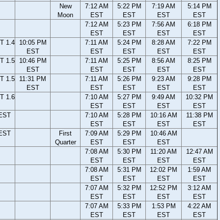
New
7:12 AM
5:22 PM
7:19 AM
5:14 PM
Moon
EST
EST
EST
EST
7:12 AM
5:23 PM
7:56 AM
6:18 PM
EST
EST
EST
EST
T 1.4
10:05 PM
7:11 AM
5:24 PM
8:28 AM
7:22 PM
EST
EST
EST
EST
EST
T 1.5
10:46 PM
7:11 AM
5:25 PM
8:56 AM
8:25 PM
EST
EST
EST
EST
EST
T 1.5
11:31 PM
7:11 AM
5:26 PM
9:23 AM
9:28 PM
EST
EST
EST
EST
EST
T 1.6
7:10 AM
5:27 PM
9:49 AM
10:32 PM
EST
EST
EST
EST
 EST
7:10 AM
5:28 PM
10:16 AM
11:38 PM
EST
EST
EST
EST
 EST
First
7:09 AM
5:29 PM
10:46 AM
Quarter
EST
EST
EST
7:08 AM
5:30 PM
11:20 AM
12:47 AM
EST
EST
EST
EST
7:08 AM
5:31 PM
12:02 PM
1:59 AM
EST
EST
EST
EST
7:07 AM
5:32 PM
12:52 PM
3:12 AM
EST
EST
EST
EST
7:07 AM
5:33 PM
1:53 PM
4:22 AM
EST
EST
EST
EST