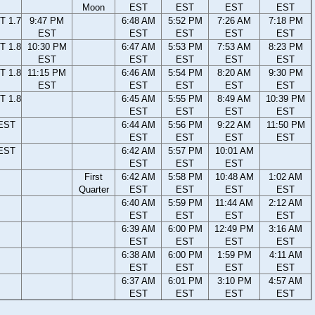
Moon
EST
EST
EST
EST
T 1.7
9:47 PM
6:48 AM
5:52 PM
7:26 AM
7:18 PM
EST
EST
EST
EST
EST
T 1.8
10:30 PM
6:47 AM
5:53 PM
7:53 AM
8:23 PM
EST
EST
EST
EST
EST
T 1.8
11:15 PM
6:46 AM
5:54 PM
8:20 AM
9:30 PM
EST
EST
EST
EST
EST
T 1.8
6:45 AM
5:55 PM
8:49 AM
10:39 PM
EST
EST
EST
EST
 EST
6:44 AM
5:56 PM
9:22 AM
11:50 PM
EST
EST
EST
EST
 EST
6:42 AM
5:57 PM
10:01 AM
EST
EST
EST
First
6:42 AM
5:58 PM
10:48 AM
1:02 AM
Quarter
EST
EST
EST
EST
6:40 AM
5:59 PM
11:44 AM
2:12 AM
EST
EST
EST
EST
6:39 AM
6:00 PM
12:49 PM
3:16 AM
EST
EST
EST
EST
6:38 AM
6:00 PM
1:59 PM
4:11 AM
EST
EST
EST
EST
6:37 AM
6:01 PM
3:10 PM
4:57 AM
EST
EST
EST
EST