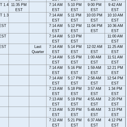
T 1.4
11:35 PM
7:14 AM
5:10 PM
9:00 PM
9:42 AM
EST
EST
EST
EST
EST
T 1.3
7:14 AM
5:11 PM
10:03 PM
10:10 AM
EST
EST
EST
EST
 EST
7:14 AM
5:12 PM
11:04 PM
10:36 AM
EST
EST
EST
EST
 EST
7:14 AM
5:13 PM
11:00 AM
EST
EST
EST
 EST
Last
7:14 AM
5:14 PM
12:02 AM
11:25 AM
Quarter
EST
EST
EST
EST
7:14 AM
5:15 PM
1:00 AM
11:51 AM
EST
EST
EST
EST
7:14 AM
5:16 PM
1:59 AM
12:21 PM
EST
EST
EST
EST
7:14 AM
5:17 PM
2:58 AM
12:54 PM
EST
EST
EST
EST
7:13 AM
5:18 PM
3:57 AM
1:34 PM
EST
EST
EST
EST
7:13 AM
5:19 PM
4:55 AM
2:20 PM
EST
EST
EST
EST
7:13 AM
5:20 PM
5:48 AM
3:13 PM
EST
EST
EST
EST
7:12 AM
5:21 PM
6:37 AM
4:12 PM
EST
EST
EST
EST