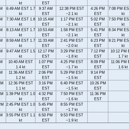
kt
EST
AM
6:49 AM EST 1.7
9:37 AM
12:38 PM EST
4:26 PM
7:08 PM ES
kt
EST
−2.1 kt
EST
kt
AM
7:30 AM EST 1.8
10:15 AM
1:17 PM EST
5:02 PM
7:50 PM ES
kt
EST
−2.1 kt
EST
kt
AM
8:13 AM EST 1.7
10:53 AM
1:58 PM EST
5:41 PM
8:34 PM ES
kt
EST
−2.1 kt
EST
kt
AM
8:59 AM EST 1.7
11:33 AM
2:41 PM EST
6:23 PM
9:21 PM ES
kt
EST
−2.0 kt
EST
kt
AM
9:47 AM EST 1.5
12:17 PM
3:29 PM EST
7:12 PM
10:12 PM
kt
EST
−1.8 kt
EST
1.7 kt
AM
10:40 AM EST
1:07 PM
4:25 PM EST
8:09 PM
11:06 PM
1.4 kt
EST
−1.7 kt
EST
1.6 kt
AM
11:36 AM EST
2:06 PM
5:29 PM EST
9:14 PM
1.2 kt
EST
−1.5 kt
EST
AM
12:36 PM EST
3:16 PM
6:40 PM EST
10:26 PM
1.1 kt
EST
−1.5 kt
EST
AM
1:39 PM EST 1.0
4:32 PM
7:50 PM EST
11:36 PM
kt
EST
−1.6 kt
EST
PM
2:45 PM EST 1.0
5:45 PM
8:55 PM EST
kt
EST
−1.7 kt
PM
3:55 PM EST 1.1
6:50 PM
9:53 PM EST
kt
EST
−1.9 kt