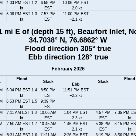
PM
4:03 PM EST 1.2
6:58 PM
10:06 PM EST
kt
EST
−2.0 kt
PM
5:06 PM EST 1.3
7:57 PM
11:00 PM EST
kt
EST
−2.1 kt
mi E of (depth 15 ft), Beaufort Inlet, 
34.7038° N, 76.6862° W
Flood direction 305° true
Ebb direction 128° true
February 2026
Flood
Flood
k
Slack
Slack
Ebb
PM
6:04 PM EST 1.4
8:50 PM
11:51 PM EST
kt
EST
−2.2 kt
PM
6:53 PM EST 1.5
9:39 PM
kt
EST
AM
7:11 AM EST 1.8
10:06 AM
1:04 PM EST
4:57 PM
7:35 PM ES
kt
EST
−2.3 kt
EST
kt
AM
7:50 AM EST 1.7
10:45 AM
1:46 PM EST
5:38 PM
8:15 PM ES
kt
EST
−2.1 kt
EST
kt
AM
8:31 AM EST 1.6
11:21 AM
2:26 PM EST
6:19 PM
8:56 PM ES