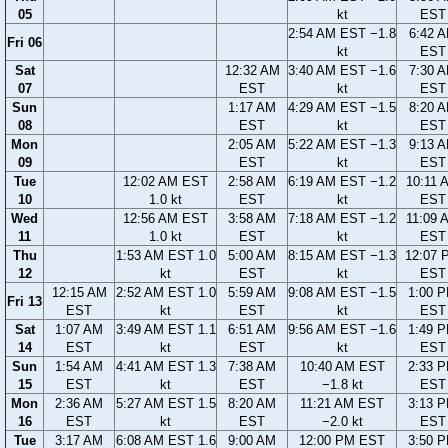
05
kt
EST
2:54 AM EST −1.8
6:42 
Fri 06
kt
EST
Sat
12:32 AM
3:40 AM EST −1.6
7:30 
07
EST
kt
EST
Sun
1:17 AM
4:29 AM EST −1.5
8:20 
08
EST
kt
EST
Mon
2:05 AM
5:22 AM EST −1.3
9:13 
09
EST
kt
EST
Tue
12:02 AM EST
2:58 AM
6:19 AM EST −1.2
10:11 
10
1.0 kt
EST
kt
EST
Wed
12:56 AM EST
3:58 AM
7:18 AM EST −1.2
11:09 
11
1.0 kt
EST
kt
EST
Thu
1:53 AM EST 1.0
5:00 AM
8:15 AM EST −1.3
12:07 
12
kt
EST
kt
EST
12:15 AM
2:52 AM EST 1.0
5:59 AM
9:08 AM EST −1.5
1:00 
Fri 13
EST
kt
EST
kt
EST
Sat
1:07 AM
3:49 AM EST 1.1
6:51 AM
9:56 AM EST −1.6
1:49 
14
EST
kt
EST
kt
EST
Sun
1:54 AM
4:41 AM EST 1.3
7:38 AM
10:40 AM EST
2:33 
15
EST
kt
EST
−1.8 kt
EST
Mon
2:36 AM
5:27 AM EST 1.5
8:20 AM
11:21 AM EST
3:13 
16
EST
kt
EST
−2.0 kt
EST
Tue
3:17 AM
6:08 AM EST 1.6
9:00 AM
12:00 PM EST
3:50 