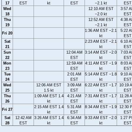
17
EST
kt
EST
−2.1 kt
EST
Wed
12:10 AM EST
3:57 
18
−2.0 kt
EST
Thu
12:52 AM EST
4:38 
19
−2.1 kt
EST
1:36 AM EST −2.1
5:22 
Fri 20
kt
EST
Sat
2:23 AM EST −2.1
6:10 
21
kt
EST
Sun
12:04 AM
3:14 AM EST −2.0
7:03 
22
EST
kt
EST
Mon
12:59 AM
4:11 AM EST −1.9
8:03 
23
EST
kt
EST
Tue
2:01 AM
5:14 AM EST −1.8
9:10 
24
EST
kt
EST
Wed
12:06 AM EST
3:09 AM
6:22 AM EST −1.7
10:19 
25
1.5 kt
EST
kt
EST
Thu
1:09 AM EST 1.4
4:21 AM
7:31 AM EST −1.7
11:28 
26
kt
EST
kt
EST
2:15 AM EST 1.4
5:31 AM
8:34 AM EST −1.9
12:30 
Fri 27
kt
EST
kt
EST
Sat
12:42 AM
3:26 AM EST 1.4
6:34 AM
9:33 AM EST −2.0
1:27 
28
EST
kt
EST
kt
EST