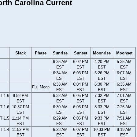
North Carolina Current
Slack
Phase
Sunrise
Sunset
Moonrise
Moonset
6:35 AM
6:02 PM
4:20 PM
5:35 AM
EST
EST
EST
EST
6:34 AM
6:03 PM
5:26 PM
6:07 AM
EST
EST
EST
EST
6:33 AM
6:04 PM
6:30 PM
6:35 AM
Full Moon
EST
EST
EST
EST
T 1.6
9:58 PM
6:32 AM
6:05 PM
7:32 PM
7:01 AM
EST
EST
EST
EST
EST
T 1.6
10:37 PM
6:30 AM
6:06 PM
8:33 PM
7:26 AM
EST
EST
EST
EST
EST
T 1.5
11:14 PM
6:29 AM
6:06 PM
9:33 PM
7:51 AM
EST
EST
EST
EST
EST
T 1.4
11:52 PM
6:28 AM
6:07 PM
10:33 PM
8:19 AM
EST
EST
EST
EST
EST