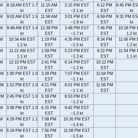
AM
8:18 AM EST 1.7
11:15 AM
2:15 PM EST
6:12 PM
8:45 PM ES
kt
EST
−2.1 kt
EST
kt
AM
9:02 AM EST 1.5
11:58 AM
3:01 PM EST
6:59 PM
9:31 PM ES
kt
EST
−1.9 kt
EST
kt
AM
9:48 AM EST 1.4
12:39 PM
3:48 PM EST
7:46 PM
10:18 PM
kt
EST
−1.7 kt
EST
1.2 kt
AM
10:34 AM EST
1:19 PM
4:35 PM EST
8:34 PM
11:06 PM
1.2 kt
EST
−1.5 kt
EST
1.2 kt
AM
11:21 AM EST
1:59 PM
5:23 PM EST
9:22 PM
11:54 PM
1.1 kt
EST
−1.3 kt
EST
1.1 kt
AM
12:10 PM EST
2:41 PM
6:14 PM EST
10:12 PM
1.0 kt
EST
−1.2 kt
EST
AM
1:00 PM EST 1.0
3:28 PM
7:07 PM EST
11:04 PM
kt
EST
−1.1 kt
EST
AM
1:52 PM EST 1.0
4:21 PM
8:01 PM EST
11:56 PM
kt
EST
−1.1 kt
EST
PM
2:45 PM EST 1.0
5:18 PM
8:53 PM EST
kt
EST
−1.2 kt
PM
3:38 PM EST 1.0
6:15 PM
9:42 PM EST
kt
EST
−1.3 kt
PM
4:29 PM EST 1.1
7:08 PM
10:26 PM EST
kt
EST
−1.4 kt
PM
5:19 PM EST 1.2
7:56 PM
11:08 PM EST
kt
EST
−1.5 kt