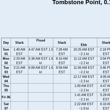
Tombstone Point, 0.1 
Flood
Day
Slack
Slack
Slac
Ebb
Sun
1:40 AM
4:47 AM EST 1.5
7:28 AM
10:25 AM EST
2:18 
01
EST
kt
EST
−2.1 kt
EST
Mon
2:33 AM
5:38 AM EST 1.6
8:16 AM
11:12 AM EST
3:04 
02
EST
kt
EST
−2.2 kt
EST
Tue
3:21 AM
6:09 AM EST 1.6
8:59 AM
11:56 AM EST
3:46 
03
EST
kt
EST
−2.2 kt
EST
Wed
12:17 AM EST
4:05 
04
−2.3 kt
EST
Thu
1:00 AM EST
4:47 
05
−2.2 kt
EST
1:41 AM EST
5:29 
Fri 06
−2.1 kt
EST
Sat
2:22 AM EST
6:10 
07
−1.9 kt
EST