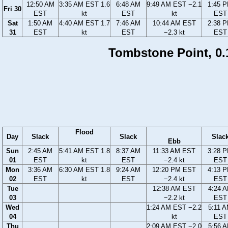
12:50 AM
3:35 AM EST 1.6
6:48 AM
9:49 AM EST −2.1
1:45 
Fri 30
EST
kt
EST
kt
EST
Sat
1:50 AM
4:40 AM EST 1.7
7:46 AM
10:44 AM EST
2:38 
31
EST
kt
EST
−2.3 kt
EST
Tombstone Point, 0.1 
Flood
Day
Slack
Slack
Slac
Ebb
Sun
2:45 AM
5:41 AM EST 1.8
8:37 AM
11:33 AM EST
3:28 
01
EST
kt
EST
−2.4 kt
EST
Mon
3:36 AM
6:30 AM EST 1.8
9:24 AM
12:20 PM EST
4:13 
02
EST
kt
EST
−2.4 kt
EST
Tue
12:38 AM EST
4:24 
03
−2.2 kt
EST
Wed
1:24 AM EST −2.2
5:11 
04
kt
EST
Thu
2:09 AM EST −2.0
5:56 