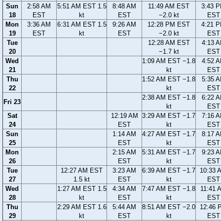
Sun
2:58 AM
5:51 AM EST 1.5
8:48 AM
11:49 AM EST
3:43 
18
EST
kt
EST
−2.0 kt
EST
Mon
3:36 AM
6:31 AM EST 1.5
9:26 AM
12:28 PM EST
4:21 
19
EST
kt
EST
−2.0 kt
EST
Tue
12:28 AM EST
4:13 
20
−1.7 kt
EST
Wed
1:09 AM EST −1.8
4:52 
21
kt
EST
Thu
1:52 AM EST −1.8
5:35 
22
kt
EST
2:38 AM EST −1.8
6:22 
Fri 23
kt
EST
Sat
12:19 AM
3:29 AM EST −1.7
7:16 
24
EST
kt
EST
Sun
1:14 AM
4:27 AM EST −1.7
8:17 
25
EST
kt
EST
Mon
2:15 AM
5:31 AM EST −1.7
9:23 
26
EST
kt
EST
Tue
12:27 AM EST
3:23 AM
6:39 AM EST −1.7
10:33 
27
1.5 kt
EST
kt
EST
Wed
1:27 AM EST 1.5
4:34 AM
7:47 AM EST −1.8
11:41 
28
kt
EST
kt
EST
Thu
2:29 AM EST 1.6
5:44 AM
8:51 AM EST −2.0
12:46 
29
kt
EST
kt
EST