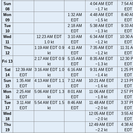
Sun
4:04 AM EDT
7:54 
08
−1.7 kt
EDT
Mon
1:32 AM
4:48 AM EDT
8:40 
09
EDT
−1.5 kt
EDT
Tue
2:18 AM
5:38 AM EDT
9:33 
10
EDT
−1.3 kt
EDT
Wed
12:23 AM EDT
3:10 AM
6:34 AM EDT
10:30 
11
1.0 kt
EDT
−1.2 kt
EDT
Thu
1:19 AM EDT 0.9
4:11 AM
7:35 AM EDT
11:31 
12
kt
EDT
−1.2 kt
EDT
2:17 AM EDT 0.9
5:15 AM
8:35 AM EDT
12:30 
Fri 13
kt
EDT
−1.3 kt
EDT
Sat
12:39 AM
3:16 AM EDT 1.0
6:16 AM
9:31 AM EDT
1:25 
14
EDT
kt
EDT
−1.4 kt
EDT
Sun
1:35 AM
4:13 AM EDT 1.1
7:12 AM
10:21 AM EDT
2:13 
15
EDT
kt
EDT
−1.6 kt
EDT
Mon
2:25 AM
5:06 AM EDT 1.3
8:01 AM
11:06 AM EDT
2:57 
16
EDT
kt
EDT
−1.8 kt
EDT
Tue
3:11 AM
5:54 AM EDT 1.5
8:46 AM
11:48 AM EDT
3:37 
17
EDT
kt
EDT
−2.0 kt
EDT
Wed
12:05 AM EDT
3:55 
18
−2.0 kt
EDT
Thu
12:49 AM EDT
4:38 
19
−2.2 kt
EDT