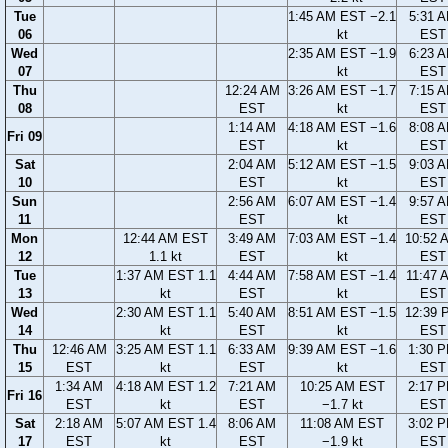
Tue
1:45 AM EST −2.1
5:31 
06
kt
EST
Wed
2:35 AM EST −1.9
6:23 
07
kt
EST
Thu
12:24 AM
3:26 AM EST −1.7
7:15 
08
EST
kt
EST
1:14 AM
4:18 AM EST −1.6
8:08 
Fri 09
EST
kt
EST
Sat
2:04 AM
5:12 AM EST −1.5
9:03 
10
EST
kt
EST
Sun
2:56 AM
6:07 AM EST −1.4
9:57 
11
EST
kt
EST
Mon
12:44 AM EST
3:49 AM
7:03 AM EST −1.4
10:52 
12
1.1 kt
EST
kt
EST
Tue
1:37 AM EST 1.1
4:44 AM
7:58 AM EST −1.4
11:47 
13
kt
EST
kt
EST
Wed
2:30 AM EST 1.1
5:40 AM
8:51 AM EST −1.5
12:39 
14
kt
EST
kt
EST
Thu
12:46 AM
3:25 AM EST 1.1
6:33 AM
9:39 AM EST −1.6
1:30 
15
EST
kt
EST
kt
EST
1:34 AM
4:18 AM EST 1.2
7:21 AM
10:25 AM EST
2:17 
Fri 16
EST
kt
EST
−1.7 kt
EST
Sat
2:18 AM
5:07 AM EST 1.4
8:06 AM
11:08 AM EST
3:02 
17
EST
kt
EST
−1.9 kt
EST