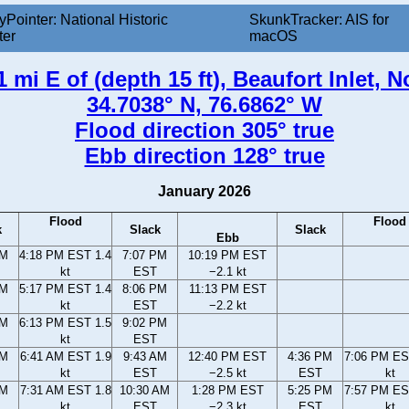
yPointer: National Historic
SkunkTracker: AIS for
ter
macOS
mi E of (depth 15 ft), Beaufort Inlet, 
34.7038° N, 76.6862° W
Flood direction 305° true
Ebb direction 128° true
January 2026
Flood
Flood
k
Slack
Slack
Ebb
PM
4:18 PM EST 1.4
7:07 PM
10:19 PM EST
kt
EST
−2.1 kt
PM
5:17 PM EST 1.4
8:06 PM
11:13 PM EST
kt
EST
−2.2 kt
PM
6:13 PM EST 1.5
9:02 PM
kt
EST
AM
6:41 AM EST 1.9
9:43 AM
12:40 PM EST
4:36 PM
7:06 PM ES
kt
EST
−2.5 kt
EST
kt
AM
7:31 AM EST 1.8
10:30 AM
1:28 PM EST
5:25 PM
7:57 PM ES
kt
EST
−2.3 kt
EST
kt