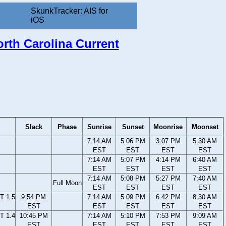
SkunkTracker: AIS for
iOS
North Carolina Current
Slack
Phase
Sunrise
Sunset
Moonrise
Moonset
7:14 AM
5:06 PM
3:07 PM
5:30 AM
EST
EST
EST
EST
7:14 AM
5:07 PM
4:14 PM
6:40 AM
EST
EST
EST
EST
7:14 AM
5:08 PM
5:27 PM
7:40 AM
Full Moon
EST
EST
EST
EST
T 1.5
9:54 PM
7:14 AM
5:09 PM
6:42 PM
8:30 AM
EST
EST
EST
EST
EST
T 1.4
10:45 PM
7:14 AM
5:10 PM
7:53 PM
9:09 AM
EST
EST
EST
EST
EST