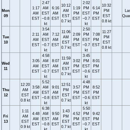
2:47
2:02
10:12
10:32
1:17
AM
6:16
1:19
PM
6:14
Mon
AM
PM
La
AM
EST
AM
PM
EST
PM
09
EST
EST
Quar
EST
−0.8
EST
EST
−0.7
EST
0.7 kt
0.8 kt
kt
kt
3:54
2:50
11:06
11:27
2:11
AM
7:12
2:09
PM
7:08
Tue
AM
PM
AM
EST
AM
PM
EST
PM
10
EST
EST
EST
−0.7
EST
EST
−0.7
EST
0.7 kt
0.8 kt
kt
kt
4:58
3:45
11:59
3:05
AM
8:07
3:02
PM
8:01
Wed
AM
AM
EST
AM
PM
EST
PM
11
EST
EST
−0.7
EST
EST
−0.6
EST
0.7 kt
kt
kt
5:52
4:48
12:20
12:51
3:58
AM
9:01
3:57
PM
8:52
Thu
AM
PM
AM
EST
AM
PM
EST
PM
12
EST
EST
EST
−0.8
EST
EST
−0.6
EST
0.8 kt
0.7 kt
kt
kt
6:38
5:50
1:11
1:43
4:48
AM
9:50
4:52
PM
9:42
Fri
AM
PM
AM
EST
AM
PM
EST
PM
13
EST
EST
EST
−0.8
EST
EST
−0.7
EST
0.9 kt
0.7 kt
kt
kt