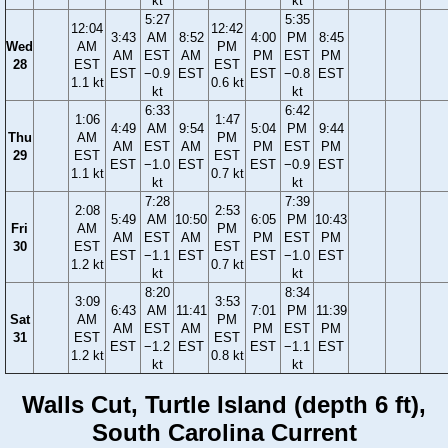
kt
kt
5:27
5:35
12:04
12:42
3:43
AM
8:52
4:00
PM
8:45
Wed
AM
PM
AM
EST
AM
PM
EST
PM
28
EST
EST
EST
−0.9
EST
EST
−0.8
EST
1.1 kt
0.6 kt
kt
kt
6:33
6:42
1:06
1:47
4:49
AM
9:54
5:04
PM
9:44
Thu
AM
PM
AM
EST
AM
PM
EST
PM
29
EST
EST
EST
−1.0
EST
EST
−0.9
EST
1.1 kt
0.7 kt
kt
kt
7:28
7:39
2:08
2:53
5:49
AM
10:50
6:05
PM
10:43
Fri
AM
PM
AM
EST
AM
PM
EST
PM
30
EST
EST
EST
−1.1
EST
EST
−1.0
EST
1.2 kt
0.7 kt
kt
kt
8:20
8:34
3:09
3:53
6:43
AM
11:41
7:01
PM
11:39
Sat
AM
PM
AM
EST
AM
PM
EST
PM
31
EST
EST
EST
−1.2
EST
EST
−1.1
EST
1.2 kt
0.8 kt
kt
kt
Walls Cut, Turtle Island (depth 6 ft),
South Carolina Current