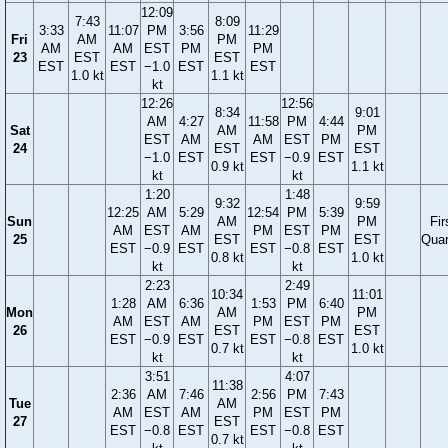
12:09
7:43
8:09
3:33
11:07
PM
3:56
11:29
Fri
AM
PM
AM
AM
EST
PM
PM
23
EST
EST
EST
EST
−1.0
EST
EST
1.0 kt
1.1 kt
kt
12:26
12:56
8:34
9:01
AM
4:27
11:58
PM
4:44
Sat
AM
PM
EST
AM
AM
EST
PM
24
EST
EST
−1.0
EST
EST
−0.9
EST
0.9 kt
1.1 kt
kt
kt
1:20
1:48
9:32
9:59
12:25
AM
5:29
12:54
PM
5:39
Sun
AM
PM
Fir
AM
EST
AM
PM
EST
PM
25
EST
EST
Quar
EST
−0.9
EST
EST
−0.8
EST
0.8 kt
1.0 kt
kt
kt
2:23
2:49
10:34
11:01
1:28
AM
6:36
1:53
PM
6:40
Mon
AM
PM
AM
EST
AM
PM
EST
PM
26
EST
EST
EST
−0.9
EST
EST
−0.8
EST
0.7 kt
1.0 kt
kt
kt
3:51
4:07
11:38
2:36
AM
7:46
2:56
PM
7:43
Tue
AM
AM
EST
AM
PM
EST
PM
27
EST
EST
−0.8
EST
EST
−0.8
EST
0.7 kt