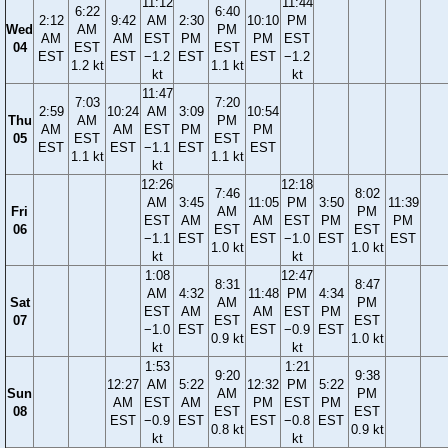
11:12
11:44
6:22
6:40
2:12
9:42
AM
2:30
10:10
PM
Wed
AM
PM
AM
AM
EST
PM
PM
EST
04
EST
EST
EST
EST
−1.2
EST
EST
−1.2
1.2 kt
1.1 kt
kt
kt
11:47
7:03
7:20
2:59
10:24
AM
3:09
10:54
Thu
AM
PM
AM
AM
EST
PM
PM
05
EST
EST
EST
EST
−1.1
EST
EST
1.1 kt
1.1 kt
kt
12:26
12:18
7:46
8:02
AM
3:45
11:05
PM
3:50
11:39
Fri
AM
PM
EST
AM
AM
EST
PM
PM
06
EST
EST
−1.1
EST
EST
−1.0
EST
EST
1.0 kt
1.0 kt
kt
kt
1:08
12:47
8:31
8:47
AM
4:32
11:48
PM
4:34
Sat
AM
PM
EST
AM
AM
EST
PM
07
EST
EST
−1.0
EST
EST
−0.9
EST
0.9 kt
1.0 kt
kt
kt
1:53
1:21
9:20
9:38
12:27
AM
5:22
12:32
PM
5:22
Sun
AM
PM
AM
EST
AM
PM
EST
PM
08
EST
EST
EST
−0.9
EST
EST
−0.8
EST
0.8 kt
0.9 kt
kt
kt