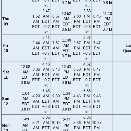
EDT
−0.7
EDT
EDT
−0.6
EDT
0.7 kt
0.8 kt
kt
kt
2:47
2:35
10:52
11:10
1:52
AM
6:57
2:00
PM
6:46
Thu
AM
PM
AM
EDT
AM
PM
EDT
PM
09
EDT
EDT
EDT
−0.7
EDT
EDT
−0.6
EDT
0.6 kt
0.7 kt
kt
kt
3:41
3:31
11:49
2:44
AM
7:52
2:57
PM
7:47
Fri
AM
La
AM
EDT
AM
PM
EDT
PM
10
EDT
Quar
EDT
−0.7
EDT
EDT
−0.6
EDT
0.7 kt
kt
kt
4:43
4:32
12:08
12:43
3:36
AM
8:43
3:53
PM
8:47
Sat
AM
PM
AM
EDT
AM
PM
EDT
PM
11
EDT
EDT
EDT
−0.7
EDT
EDT
−0.7
EDT
0.8 kt
0.8 kt
kt
kt
5:43
5:36
1:04
1:34
4:29
AM
9:30
4:46
PM
9:43
Sun
AM
PM
AM
EDT
AM
PM
EDT
PM
12
EDT
EDT
EDT
−0.8
EDT
EDT
−0.8
EDT
0.8 kt
0.9 kt
kt
kt
6:35
6:36
1:57
2:22
5:21
AM
10:15
5:36
PM
10:37
Mon
AM
PM
AM
EDT
AM
PM
EDT
PM
13
EDT
EDT