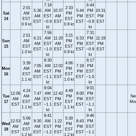
7:19
6:44
2:01
2:33
5:36
AM
10:37
5:44
PM
10:31
Sat
AM
PM
AM
EST
AM
PM
EST
PM
14
EST
EST
EST
−0.9
EST
EST
−0.8
EST
0.9 kt
0.8 kt
kt
kt
7:56
7:31
2:51
3:21
6:21
AM
11:20
6:33
PM
11:19
Sun
AM
PM
AM
EST
AM
PM
EST
PM
15
EST
EST
EST
−1.0
EST
EST
−0.9
EST
1.0 kt
0.9 kt
kt
kt
8:30
8:17
3:39
4:06
7:05
AM
12:02
7:18
PM
Mon
AM
PM
AM
EST
PM
PM
EST
16
EST
EST
EST
−1.1
EST
EST
−1.0
1.1 kt
1.0 kt
kt
kt
9:04
9:01
4:24
4:49
12:06
7:47
AM
12:42
8:00
PM
Tue
AM
PM
Ne
AM
AM
EST
PM
PM
EST
17
EST
EST
Mo
EST
EST
−1.1
EST
EST
−1.1
1.1 kt
1.1 kt
kt
kt
9:41
9:46
5:09
5:30
12:53
8:30
AM
1:22
8:43
PM
Wed
AM
PM
AM
AM
EST
PM
PM
EST
18
EST
EST
EST
EST
−1.2
EST
EST
−1.1
1.2 kt
1.2 kt