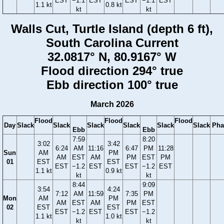
EST
−1.1
EST
EST
−1.1
EST
1.1 kt
0.8 kt
kt
kt
Walls Cut, Turtle Island (depth 6 ft),
South Carolina Current
32.0817° N, 80.9167° W
Flood direction 294° true
Ebb direction 100° true
March 2026
Flood
Flood
Flood
Day
Slack
Slack
Slack
Slack
Slack
Slack
Pha
Ebb
Ebb
7:59
8:20
3:02
3:42
6:24
AM
11:16
6:47
PM
11:28
Sun
AM
PM
AM
EST
AM
PM
EST
PM
01
EST
EST
EST
−1.2
EST
EST
−1.2
EST
1.1 kt
0.9 kt
kt
kt
8:44
9:09
3:54
4:24
7:12
AM
11:59
7:35
PM
Mon
AM
PM
AM
EST
AM
PM
EST
02
EST
EST
EST
−1.2
EST
EST
−1.2
1.1 kt
1.0 kt
kt
kt