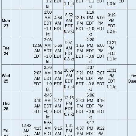
−1.2
EDT
EDT
−1.1
EDT
EDT
1.1 kt
1.3 kt
kt
kt
1:00
1:19
8:52
9:19
AM
4:54
12:15
PM
5:00
Mon
AM
PM
EDT
AM
PM
EDT
PM
23
EDT
EDT
−1.1
EDT
EDT
−1.0
EDT
0.9 kt
1.2 kt
kt
kt
2:03
2:20
9:51
10:21
12:56
AM
5:56
1:15
PM
6:00
Tue
AM
PM
AM
EDT
AM
PM
EDT
PM
24
EDT
EDT
EDT
−1.0
EDT
EDT
−0.9
EDT
0.8 kt
1.1 kt
kt
kt
3:20
3:37
10:59
11:31
2:03
AM
7:04
2:21
PM
7:07
Wed
AM
PM
Fir
AM
EDT
AM
PM
EDT
PM
25
EDT
EDT
Quar
EDT
−1.0
EDT
EDT
−0.8
EDT
0.7 kt
1.1 kt
kt
kt
4:45
5:06
12:16
3:10
AM
8:12
3:30
PM
8:16
Thu
PM
AM
EDT
AM
PM
EDT
PM
26
EDT
EDT
−0.9
EDT
EDT
−0.9
EDT
0.7 kt
kt
kt
5:55
6:17
12:42
1:31
4:13
AM
9:15
4:37
PM
9:22
Fri
AM
PM
AM
EDT
AM
PM
EDT
PM