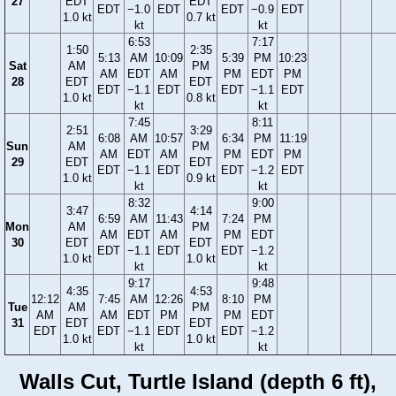
27
EDT
EDT
EDT
−1.0
EDT
EDT
−0.9
EDT
1.0 kt
0.7 kt
kt
kt
6:53
7:17
1:50
2:35
5:13
AM
10:09
5:39
PM
10:23
Sat
AM
PM
AM
EDT
AM
PM
EDT
PM
28
EDT
EDT
EDT
−1.1
EDT
EDT
−1.1
EDT
1.0 kt
0.8 kt
kt
kt
7:45
8:11
2:51
3:29
6:08
AM
10:57
6:34
PM
11:19
Sun
AM
PM
AM
EDT
AM
PM
EDT
PM
29
EDT
EDT
EDT
−1.1
EDT
EDT
−1.2
EDT
1.0 kt
0.9 kt
kt
kt
8:32
9:00
3:47
4:14
6:59
AM
11:43
7:24
PM
Mon
AM
PM
AM
EDT
AM
PM
EDT
30
EDT
EDT
EDT
−1.1
EDT
EDT
−1.2
1.0 kt
1.0 kt
kt
kt
9:17
9:48
4:35
4:53
12:12
7:45
AM
12:26
8:10
PM
Tue
AM
PM
AM
AM
EDT
PM
PM
EDT
31
EDT
EDT
EDT
EDT
−1.1
EDT
EDT
−1.2
1.0 kt
1.0 kt
kt
kt
Walls Cut, Turtle Island (depth 6 ft),