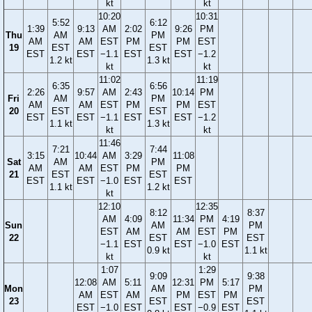
kt
kt
10:20
10:31
5:52
6:12
1:39
9:13
AM
2:02
9:26
PM
Thu
AM
PM
AM
AM
EST
PM
PM
EST
19
EST
EST
EST
EST
−1.1
EST
EST
−1.2
1.2 kt
1.3 kt
kt
kt
11:02
11:19
6:35
6:56
2:26
9:57
AM
2:43
10:14
PM
Fri
AM
PM
AM
AM
EST
PM
PM
EST
20
EST
EST
EST
EST
−1.1
EST
EST
−1.2
1.1 kt
1.3 kt
kt
kt
11:46
7:21
7:44
3:15
10:44
AM
3:29
11:08
Sat
AM
PM
AM
AM
EST
PM
PM
21
EST
EST
EST
EST
−1.0
EST
EST
1.1 kt
1.2 kt
kt
12:10
12:35
8:12
8:37
AM
4:09
11:34
PM
4:19
Sun
AM
PM
EST
AM
AM
EST
PM
22
EST
EST
−1.1
EST
EST
−1.0
EST
0.9 kt
1.1 kt
kt
kt
1:07
1:29
9:09
9:38
12:08
AM
5:11
12:31
PM
5:17
Mon
AM
PM
AM
EST
AM
PM
EST
PM
23
EST
EST
EST
−1.0
EST
EST
−0.9
EST