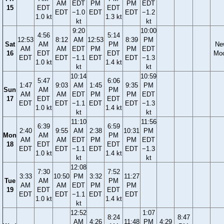
AM
EDT
PM
PM
EDT
15
EDT
EDT
EDT
−1.0
EDT
EDT
−1.2
1.0 kt
1.3 kt
kt
kt
9:20
10:00
4:56
5:14
12:53
8:12
AM
12:53
8:39
PM
Sat
AM
PM
Ne
AM
AM
EDT
PM
PM
EDT
16
EDT
EDT
Mo
EDT
EDT
−1.1
EDT
EDT
−1.3
1.0 kt
1.4 kt
kt
kt
10:14
10:59
5:47
6:06
1:47
9:03
AM
1:45
9:35
PM
Sun
AM
PM
AM
AM
EDT
PM
PM
EDT
17
EDT
EDT
EDT
EDT
−1.1
EDT
EDT
−1.3
1.0 kt
1.4 kt
kt
kt
11:10
11:56
6:39
6:59
2:40
9:55
AM
2:38
10:31
PM
Mon
AM
PM
AM
AM
EDT
PM
PM
EDT
18
EDT
EDT
EDT
EDT
−1.1
EDT
EDT
−1.3
1.0 kt
1.4 kt
kt
kt
12:08
7:30
7:52
3:33
10:50
PM
3:32
11:27
Tue
AM
PM
AM
AM
EDT
PM
PM
19
EDT
EDT
EDT
EDT
−1.1
EDT
EDT
1.0 kt
1.4 kt
kt
12:52
1:07
8:24
8:47
AM
4:26
11:48
PM
4:29