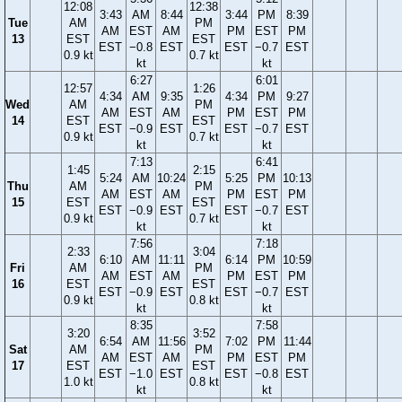
12:08
12:38
3:43
AM
8:44
3:44
PM
8:39
Tue
AM
PM
AM
EST
AM
PM
EST
PM
13
EST
EST
EST
−0.8
EST
EST
−0.7
EST
0.9 kt
0.7 kt
kt
kt
6:27
6:01
12:57
1:26
4:34
AM
9:35
4:34
PM
9:27
Wed
AM
PM
AM
EST
AM
PM
EST
PM
14
EST
EST
EST
−0.9
EST
EST
−0.7
EST
0.9 kt
0.7 kt
kt
kt
7:13
6:41
1:45
2:15
5:24
AM
10:24
5:25
PM
10:13
Thu
AM
PM
AM
EST
AM
PM
EST
PM
15
EST
EST
EST
−0.9
EST
EST
−0.7
EST
0.9 kt
0.7 kt
kt
kt
7:56
7:18
2:33
3:04
6:10
AM
11:11
6:14
PM
10:59
Fri
AM
PM
AM
EST
AM
PM
EST
PM
16
EST
EST
EST
−0.9
EST
EST
−0.7
EST
0.9 kt
0.8 kt
kt
kt
8:35
7:58
3:20
3:52
6:54
AM
11:56
7:02
PM
11:44
Sat
AM
PM
AM
EST
AM
PM
EST
PM
17
EST
EST
EST
−1.0
EST
EST
−0.8
EST
1.0 kt
0.8 kt
kt
kt