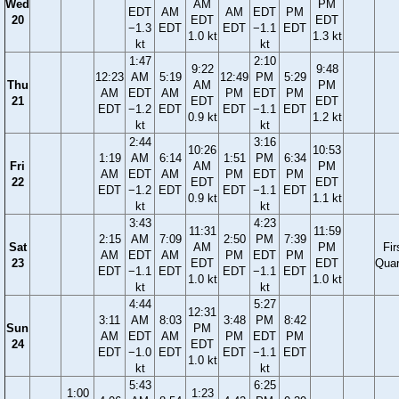
Wed
AM
PM
EDT
AM
AM
EDT
PM
20
EDT
EDT
−1.3
EDT
EDT
−1.1
EDT
1.0 kt
1.3 kt
kt
kt
1:47
2:10
9:22
9:48
12:23
AM
5:19
12:49
PM
5:29
Thu
AM
PM
AM
EDT
AM
PM
EDT
PM
21
EDT
EDT
EDT
−1.2
EDT
EDT
−1.1
EDT
0.9 kt
1.2 kt
kt
kt
2:44
3:16
10:26
10:53
1:19
AM
6:14
1:51
PM
6:34
Fri
AM
PM
AM
EDT
AM
PM
EDT
PM
22
EDT
EDT
EDT
−1.2
EDT
EDT
−1.1
EDT
0.9 kt
1.1 kt
kt
kt
3:43
4:23
11:31
11:59
2:15
AM
7:09
2:50
PM
7:39
Sat
AM
PM
Fir
AM
EDT
AM
PM
EDT
PM
23
EDT
EDT
Quar
EDT
−1.1
EDT
EDT
−1.1
EDT
1.0 kt
1.0 kt
kt
kt
4:44
5:27
12:31
3:11
AM
8:03
3:48
PM
8:42
Sun
PM
AM
EDT
AM
PM
EDT
PM
24
EDT
EDT
−1.0
EDT
EDT
−1.1
EDT
1.0 kt
kt
kt
5:43
6:25
1:00
1:23