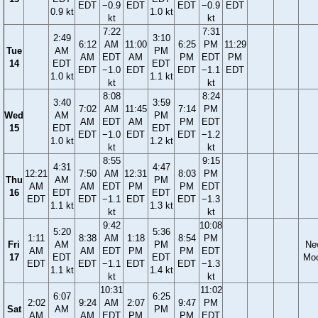
EDT
−0.9
EDT
EDT
−0.9
EDT
0.9 kt
1.0 kt
kt
kt
7:22
7:31
2:49
3:10
6:12
AM
11:00
6:25
PM
11:29
Tue
AM
PM
AM
EDT
AM
PM
EDT
PM
14
EDT
EDT
EDT
−1.0
EDT
EDT
−1.1
EDT
1.0 kt
1.1 kt
kt
kt
8:08
8:24
3:40
3:59
7:02
AM
11:45
7:14
PM
Wed
AM
PM
AM
EDT
AM
PM
EDT
15
EDT
EDT
EDT
−1.0
EDT
EDT
−1.2
1.0 kt
1.2 kt
kt
kt
8:55
9:15
4:31
4:47
12:21
7:50
AM
12:31
8:03
PM
Thu
AM
PM
AM
AM
EDT
PM
PM
EDT
16
EDT
EDT
EDT
EDT
−1.1
EDT
EDT
−1.3
1.1 kt
1.3 kt
kt
kt
9:42
10:08
5:20
5:36
1:11
8:38
AM
1:18
8:54
PM
Fri
AM
PM
Ne
AM
AM
EDT
PM
PM
EDT
17
EDT
EDT
Mo
EDT
EDT
−1.1
EDT
EDT
−1.3
1.1 kt
1.4 kt
kt
kt
10:31
11:02
6:07
6:25
2:02
9:24
AM
2:07
9:47
PM
Sat
AM
PM
AM
AM
EDT
PM
PM
EDT