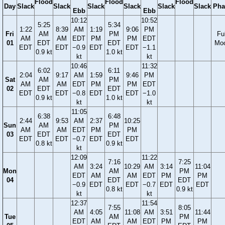
Flood
Flood
Flood
Day
Slack
Slack
Slack
Slack
Slack
Slack
Pha
Ebb
Ebb
10:12
10:52
5:25
5:34
1:22
8:39
AM
1:19
9:06
PM
Fri
AM
PM
Ful
AM
AM
EDT
PM
PM
EDT
01
EDT
EDT
Mo
EDT
EDT
−0.9
EDT
EDT
−1.1
0.9 kt
1.0 kt
kt
kt
10:46
11:32
6:02
6:11
2:04
9:17
AM
1:59
9:46
PM
Sat
AM
PM
AM
AM
EDT
PM
PM
EDT
02
EDT
EDT
EDT
EDT
−0.8
EDT
EDT
−1.0
0.9 kt
1.0 kt
kt
kt
11:05
6:38
6:48
2:44
9:53
AM
2:37
10:25
Sun
AM
PM
AM
AM
EDT
PM
PM
03
EDT
EDT
EDT
EDT
−0.7
EDT
EDT
0.8 kt
0.9 kt
kt
12:09
11:22
7:16
7:25
AM
3:24
10:29
AM
3:14
11:04
Mon
AM
PM
EDT
AM
AM
EDT
PM
PM
04
EDT
EDT
−0.9
EDT
EDT
−0.7
EDT
EDT
0.8 kt
0.9 kt
kt
kt
12:37
11:54
7:55
8:05
AM
4:05
11:08
AM
3:51
11:44
Tue
AM
PM
EDT
AM
AM
EDT
PM
PM