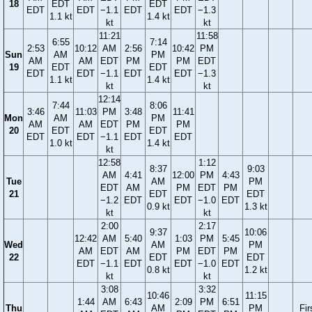
18
EDT
EDT
EDT
EDT
−1.1
EDT
EDT
−1.3
1.1 kt
1.4 kt
kt
kt
11:21
11:58
6:55
7:14
2:53
10:12
AM
2:56
10:42
PM
Sun
AM
PM
AM
AM
EDT
PM
PM
EDT
19
EDT
EDT
EDT
EDT
−1.1
EDT
EDT
−1.3
1.1 kt
1.4 kt
kt
kt
12:14
7:44
8:06
3:46
11:03
PM
3:48
11:41
Mon
AM
PM
AM
AM
EDT
PM
PM
20
EDT
EDT
EDT
EDT
−1.1
EDT
EDT
1.0 kt
1.4 kt
kt
12:58
1:12
8:37
9:03
AM
4:41
12:00
PM
4:43
Tue
AM
PM
EDT
AM
PM
EDT
PM
21
EDT
EDT
−1.2
EDT
EDT
−1.0
EDT
0.9 kt
1.3 kt
kt
kt
2:00
2:17
9:37
10:06
12:42
AM
5:40
1:03
PM
5:45
Wed
AM
PM
AM
EDT
AM
PM
EDT
PM
22
EDT
EDT
EDT
−1.1
EDT
EDT
−1.0
EDT
0.8 kt
1.2 kt
kt
kt
3:08
3:32
10:46
11:15
1:44
AM
6:43
2:09
PM
6:51
Thu
AM
PM
Fir