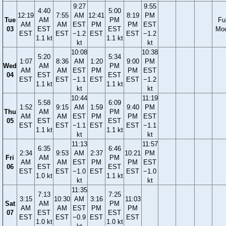
9:27
9:55
4:40
5:00
12:19
7:55
AM
12:41
8:19
PM
Tue
AM
PM
Ful
AM
AM
EST
PM
PM
EST
03
EST
EST
Mo
EST
EST
−1.2
EST
EST
−1.2
1.1 kt
1.1 kt
kt
kt
10:08
10:38
5:20
5:34
1:07
8:36
AM
1:20
9:00
PM
Wed
AM
PM
AM
AM
EST
PM
PM
EST
04
EST
EST
EST
EST
−1.1
EST
EST
−1.2
1.1 kt
1.1 kt
kt
kt
10:44
11:19
5:58
6:09
1:52
9:15
AM
1:59
9:40
PM
Thu
AM
PM
AM
AM
EST
PM
PM
EST
05
EST
EST
EST
EST
−1.1
EST
EST
−1.1
1.1 kt
1.1 kt
kt
kt
11:13
11:57
6:35
6:46
2:34
9:53
AM
2:37
10:21
PM
Fri
AM
PM
AM
AM
EST
PM
PM
EST
06
EST
EST
EST
EST
−1.0
EST
EST
−1.0
1.0 kt
1.1 kt
kt
kt
11:35
7:13
7:25
3:15
10:30
AM
3:16
11:03
Sat
AM
PM
AM
AM
EST
PM
PM
07
EST
EST
EST
EST
−0.9
EST
EST
1.0 kt
1.0 kt