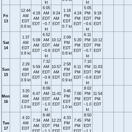
kt
kt
6:05
5:05
12:44
1:18
4:18
AM
9:24
4:24
PM
9:18
Fri
AM
PM
AM
EDT
AM
PM
EDT
PM
13
EDT
EDT
EDT
−0.7
EDT
EDT
−0.6
EDT
0.8 kt
0.7 kt
kt
kt
6:52
6:11
1:37
2:09
5:09
AM
10:12
5:20
PM
10:12
Sat
AM
PM
AM
EDT
AM
PM
EDT
PM
14
EDT
EDT
EDT
−0.8
EDT
EDT
−0.7
EDT
0.8 kt
0.8 kt
kt
kt
7:32
7:10
2:29
2:58
5:59
AM
10:57
6:11
PM
11:03
Sun
AM
PM
AM
EDT
AM
PM
EDT
PM
15
EDT
EDT
EDT
−0.9
EDT
EDT
−0.8
EDT
0.9 kt
0.9 kt
kt
kt
8:09
8:02
3:20
3:46
6:47
AM
11:41
7:00
PM
11:54
Mon
AM
PM
AM
EDT
AM
PM
EDT
PM
16
EDT
EDT
EDT
−1.0
EDT
EDT
−1.0
EDT
1.0 kt
1.0 kt
kt
kt
8:48
8:50
4:10
4:33
7:34
AM
12:23
7:45
PM
Tue
AM
PM
AM
EDT
PM
PM
EDT
17
EDT
EDT
EDT
−1.1
EDT
EDT
−1.1