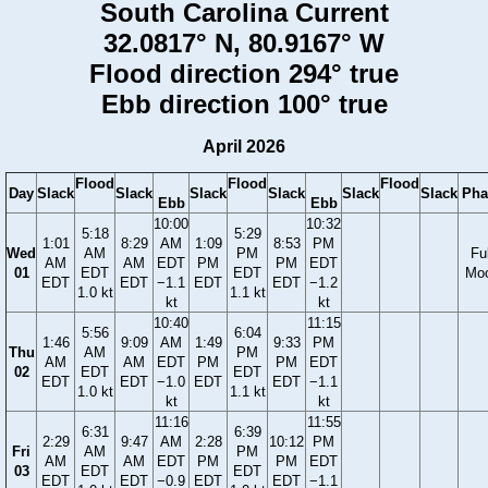
South Carolina Current
32.0817° N, 80.9167° W
Flood direction 294° true
Ebb direction 100° true
April 2026
Flood
Flood
Flood
Day
Slack
Slack
Slack
Slack
Slack
Slack
Pha
Ebb
Ebb
10:00
10:32
5:18
5:29
1:01
8:29
AM
1:09
8:53
PM
Wed
AM
PM
Ful
AM
AM
EDT
PM
PM
EDT
01
EDT
EDT
Mo
EDT
EDT
−1.1
EDT
EDT
−1.2
1.0 kt
1.1 kt
kt
kt
10:40
11:15
5:56
6:04
1:46
9:09
AM
1:49
9:33
PM
Thu
AM
PM
AM
AM
EDT
PM
PM
EDT
02
EDT
EDT
EDT
EDT
−1.0
EDT
EDT
−1.1
1.0 kt
1.1 kt
kt
kt
11:16
11:55
6:31
6:39
2:29
9:47
AM
2:28
10:12
PM
Fri
AM
PM
AM
AM
EDT
PM
PM
EDT
03
EDT
EDT
EDT
EDT
−0.9
EDT
EDT
−1.1