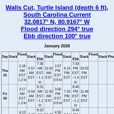
Walls Cut, Turtle Island (depth 6 ft),
South Carolina Current
32.0817° N, 80.9167° W
Flood direction 294° true
Ebb direction 100° true
January 2026
Flood
Flood
Flood
Day
Slack
Slack
Slack
Slack
Slack
Slack
Pha
Ebb
Ebb
7:36
7:43
2:18
2:57
5:57
AM
11:02
6:14
PM
10:53
Thu
AM
PM
AM
EST
AM
PM
EST
PM
01
EST
EST
EST
−1.1
EST
EST
−1.0
EST
1.2 kt
0.8 kt
kt
kt
8:31
8:40
3:17
3:56
6:54
AM
11:56
7:10
PM
11:49
Fri
AM
PM
AM
EST
AM
PM
EST
PM
02
EST
EST
EST
−1.2
EST
EST
−1.1
EST
1.3 kt
0.8 kt
kt
kt
9:22
9:34
4:13
4:50