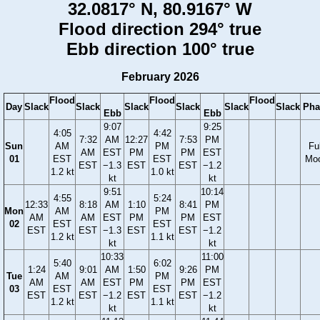
32.0817° N, 80.9167° W
Flood direction 294° true
Ebb direction 100° true
February 2026
Flood
Flood
Flood
Day
Slack
Slack
Slack
Slack
Slack
Slack
Pha
Ebb
Ebb
9:07
9:25
4:05
4:42
7:32
AM
12:27
7:53
PM
Sun
AM
PM
Ful
AM
EST
PM
PM
EST
01
EST
EST
Mo
EST
−1.3
EST
EST
−1.2
1.2 kt
1.0 kt
kt
kt
9:51
10:14
4:55
5:24
12:33
8:18
AM
1:10
8:41
PM
Mon
AM
PM
AM
AM
EST
PM
PM
EST
02
EST
EST
EST
EST
−1.3
EST
EST
−1.2
1.2 kt
1.1 kt
kt
kt
10:33
11:00
5:40
6:02
1:24
9:01
AM
1:50
9:26
PM
Tue
AM
PM
AM
AM
EST
PM
PM
EST
03
EST
EST
EST
EST
−1.2
EST
EST
−1.2
1.2 kt
1.1 kt
kt
kt