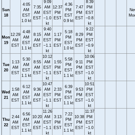
9:09
8:39
4:05
4:36
7:35
AM
12:37
7:47
PM
Sun
AM
PM
Ne
AM
EST
PM
PM
EST
18
EST
EST
Mo
EST
−1.0
EST
EST
−0.8
1.0 kt
0.9 kt
kt
kt
9:40
9:22
4:48
5:18
12:29
8:15
AM
1:17
8:29
PM
Mon
AM
PM
AM
AM
EST
PM
PM
EST
19
EST
EST
EST
EST
−1.1
EST
EST
−0.9
1.1 kt
1.0 kt
kt
kt
10:12
10:06
5:30
5:58
1:13
8:55
AM
1:55
9:11
PM
Tue
AM
PM
AM
AM
EST
PM
PM
EST
20
EST
EST
EST
EST
−1.1
EST
EST
−1.0
1.1 kt
1.1 kt
kt
kt
10:47
10:51
6:12
6:39
1:58
9:36
AM
2:33
9:53
PM
Wed
AM
PM
AM
AM
EST
PM
PM
EST
21
EST
EST
EST
EST
−1.1
EST
EST
−1.0
1.1 kt
1.1 kt
kt
kt
11:26
11:37
6:56
7:22
2:44
10:20
AM
3:13
10:38
PM
Thu
AM
PM
AM
AM
EST
PM
PM
EST
22
EST
EST
EST
EST
−1.1
EST
EST
−1.0
1.1 kt
1.1 kt
kt
kt