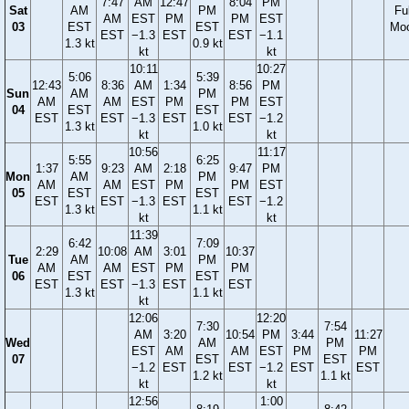
7:47
AM
12:47
8:04
PM
Sat
AM
PM
Ful
AM
EST
PM
PM
EST
03
EST
EST
Mo
EST
−1.3
EST
EST
−1.1
1.3 kt
0.9 kt
kt
kt
10:11
10:27
5:06
5:39
12:43
8:36
AM
1:34
8:56
PM
Sun
AM
PM
AM
AM
EST
PM
PM
EST
04
EST
EST
EST
EST
−1.3
EST
EST
−1.2
1.3 kt
1.0 kt
kt
kt
10:56
11:17
5:55
6:25
1:37
9:23
AM
2:18
9:47
PM
Mon
AM
PM
AM
AM
EST
PM
PM
EST
05
EST
EST
EST
EST
−1.3
EST
EST
−1.2
1.3 kt
1.1 kt
kt
kt
11:39
6:42
7:09
2:29
10:08
AM
3:01
10:37
Tue
AM
PM
AM
AM
EST
PM
PM
06
EST
EST
EST
EST
−1.3
EST
EST
1.3 kt
1.1 kt
kt
12:06
12:20
7:30
7:54
AM
3:20
10:54
PM
3:44
11:27
Wed
AM
PM
EST
AM
AM
EST
PM
PM
07
EST
EST
−1.2
EST
EST
−1.2
EST
EST
1.2 kt
1.1 kt
kt
kt
12:56
1:00