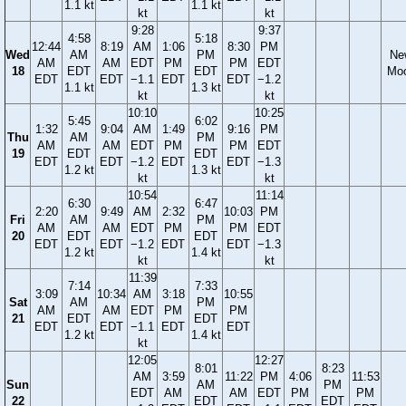
1.1 kt
1.1 kt
kt
kt
9:28
9:37
4:58
5:18
12:44
8:19
AM
1:06
8:30
PM
Wed
AM
PM
Ne
AM
AM
EDT
PM
PM
EDT
18
EDT
EDT
Mo
EDT
EDT
−1.1
EDT
EDT
−1.2
1.1 kt
1.3 kt
kt
kt
10:10
10:25
5:45
6:02
1:32
9:04
AM
1:49
9:16
PM
Thu
AM
PM
AM
AM
EDT
PM
PM
EDT
19
EDT
EDT
EDT
EDT
−1.2
EDT
EDT
−1.3
1.2 kt
1.3 kt
kt
kt
10:54
11:14
6:30
6:47
2:20
9:49
AM
2:32
10:03
PM
Fri
AM
PM
AM
AM
EDT
PM
PM
EDT
20
EDT
EDT
EDT
EDT
−1.2
EDT
EDT
−1.3
1.2 kt
1.4 kt
kt
kt
11:39
7:14
7:33
3:09
10:34
AM
3:18
10:55
Sat
AM
PM
AM
AM
EDT
PM
PM
21
EDT
EDT
EDT
EDT
−1.1
EDT
EDT
1.2 kt
1.4 kt
kt
12:05
12:27
8:01
8:23
AM
3:59
11:22
PM
4:06
11:53
Sun
AM
PM
EDT
AM
AM
EDT
PM
PM
22
EDT
EDT