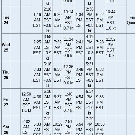
0.8 kt
1.1 kt
kt
kt
2:18
2:36
10:14
10:44
1:16
AM
6:20
1:34
PM
6:22
Tue
AM
PM
Fir
AM
EST
AM
PM
EST
PM
24
EST
EST
Quar
EST
−0.9
EST
EST
−0.8
EST
0.7 kt
1.0 kt
kt
kt
3:58
4:11
11:24
11:52
2:25
AM
7:32
2:41
PM
7:28
Wed
AM
PM
AM
EST
AM
PM
EST
PM
25
EST
EST
EST
−0.9
EST
EST
−0.8
EST
0.6 kt
1.0 kt
kt
kt
5:18
5:31
12:36
3:33
AM
8:38
3:49
PM
8:33
Thu
PM
AM
EST
AM
PM
EST
PM
26
EST
EST
−0.9
EST
EST
−0.9
EST
0.6 kt
kt
kt
6:18
6:34
12:59
1:46
4:36
AM
9:37
4:54
PM
9:35
Fri
AM
PM
AM
EST
AM
PM
EST
PM
27
EST
EST
EST
−1.0
EST
EST
−1.0
EST
1.1 kt
0.7 kt
kt
kt
7:11
7:29
2:02
2:51
5:33
AM
10:29
5:54
PM
10:33
Sat
AM
PM
AM
EST
AM
PM
EST
PM
28
EST
EST