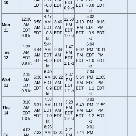
10
EDT
EDT
−0.8
EDT
EDT
−0.8
EDT
0.9 kt
kt
kt
4:47
5:02
12:30
12:58
3:50
AM
8:46
4:10
PM
9:16
Mon
AM
PM
AM
EDT
AM
PM
EDT
PM
11
EDT
EDT
EDT
−0.8
EDT
EDT
−0.9
EDT
0.8 kt
1.0 kt
kt
kt
5:44
6:04
1:25
1:47
4:44
AM
9:34
5:02
PM
10:11
Tue
AM
PM
AM
EDT
AM
PM
EDT
PM
12
EDT
EDT
EDT
−0.9
EDT
EDT
−1.0
EDT
0.9 kt
1.1 kt
kt
kt
6:40
7:04
2:18
2:37
5:38
AM
10:22
5:54
PM
11:05
Wed
AM
PM
AM
EDT
AM
PM
EDT
PM
13
EDT
EDT
EDT
−0.9
EDT
EDT
−1.1
EDT
0.9 kt
1.2 kt
kt
kt
7:33
8:03
3:10
3:28
6:31
AM
11:11
6:49
PM
11:59
Thu
AM
PM
AM
EDT
AM
PM
EDT
PM
14
EDT
EDT
EDT
−1.0
EDT
EDT
−1.2
EDT
1.0 kt
1.2 kt
kt
kt
8:26
9:01
4:03
4:21
7:22
AM
12:01
7:44
PM
Fri
AM
PM