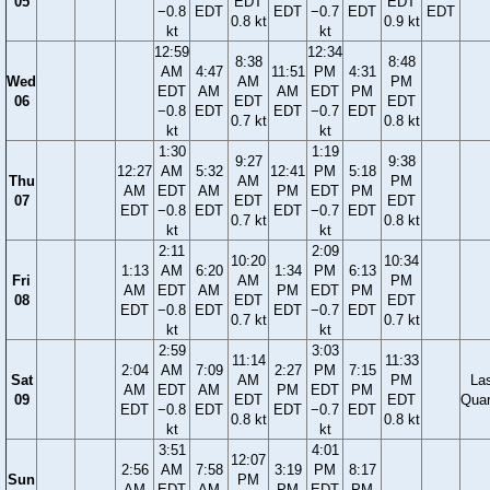
05
EDT
EDT
−0.8
EDT
EDT
−0.7
EDT
EDT
0.8 kt
0.9 kt
kt
kt
12:59
12:34
8:38
8:48
AM
4:47
11:51
PM
4:31
Wed
AM
PM
EDT
AM
AM
EDT
PM
06
EDT
EDT
−0.8
EDT
EDT
−0.7
EDT
0.7 kt
0.8 kt
kt
kt
1:30
1:19
9:27
9:38
12:27
AM
5:32
12:41
PM
5:18
Thu
AM
PM
AM
EDT
AM
PM
EDT
PM
07
EDT
EDT
EDT
−0.8
EDT
EDT
−0.7
EDT
0.7 kt
0.8 kt
kt
kt
2:11
2:09
10:20
10:34
1:13
AM
6:20
1:34
PM
6:13
Fri
AM
PM
AM
EDT
AM
PM
EDT
PM
08
EDT
EDT
EDT
−0.8
EDT
EDT
−0.7
EDT
0.7 kt
0.7 kt
kt
kt
2:59
3:03
11:14
11:33
2:04
AM
7:09
2:27
PM
7:15
Sat
AM
PM
La
AM
EDT
AM
PM
EDT
PM
09
EDT
EDT
Quar
EDT
−0.8
EDT
EDT
−0.7
EDT
0.8 kt
0.8 kt
kt
kt
3:51
4:01
12:07
2:56
AM
7:58
3:19
PM
8:17
Sun
PM
AM
EDT
AM
PM
EDT
PM