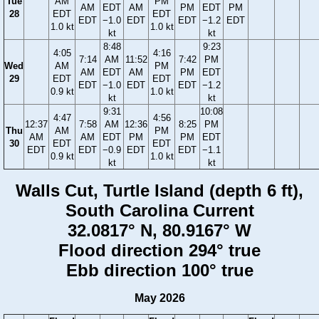
Tue
AM
PM
AM
EDT
AM
PM
EDT
PM
28
EDT
EDT
EDT
−1.0
EDT
EDT
−1.2
EDT
1.0 kt
1.0 kt
kt
kt
8:48
9:23
4:05
4:16
7:14
AM
11:52
7:42
PM
Wed
AM
PM
AM
EDT
AM
PM
EDT
29
EDT
EDT
EDT
−1.0
EDT
EDT
−1.2
0.9 kt
1.0 kt
kt
kt
9:31
10:08
4:47
4:56
12:37
7:58
AM
12:36
8:25
PM
Thu
AM
PM
AM
AM
EDT
PM
PM
EDT
30
EDT
EDT
EDT
EDT
−0.9
EDT
EDT
−1.1
0.9 kt
1.0 kt
kt
kt
Walls Cut, Turtle Island (depth 6 ft),
South Carolina Current
32.0817° N, 80.9167° W
Flood direction 294° true
Ebb direction 100° true
May 2026