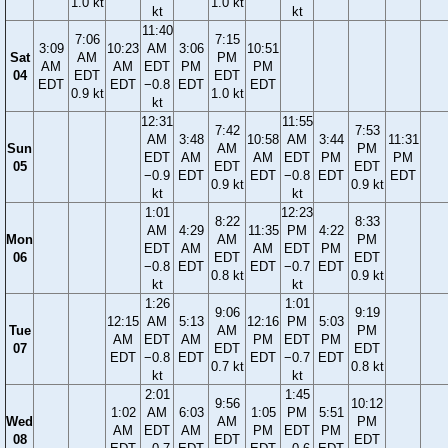
1.0 kt
1.0 kt
kt
kt
11:40
7:06
7:15
3:09
10:23
AM
3:06
10:51
Sat
AM
PM
AM
AM
EDT
PM
PM
04
EDT
EDT
EDT
EDT
−0.8
EDT
EDT
0.9 kt
1.0 kt
kt
12:31
11:55
7:42
7:53
AM
3:48
10:58
AM
3:44
11:31
Sun
AM
PM
EDT
AM
AM
EDT
PM
PM
05
EDT
EDT
−0.9
EDT
EDT
−0.8
EDT
EDT
0.9 kt
0.9 kt
kt
kt
1:01
12:23
8:22
8:33
AM
4:29
11:35
PM
4:22
Mon
AM
PM
EDT
AM
AM
EDT
PM
06
EDT
EDT
−0.8
EDT
EDT
−0.7
EDT
0.8 kt
0.9 kt
kt
kt
1:26
1:01
9:06
9:19
12:15
AM
5:13
12:16
PM
5:03
Tue
AM
PM
AM
EDT
AM
PM
EDT
PM
07
EDT
EDT
EDT
−0.8
EDT
EDT
−0.7
EDT
0.7 kt
0.8 kt
kt
kt
2:01
1:45
9:56
10:12
1:02
AM
6:03
1:05
PM
5:51
Wed
AM
PM
AM
EDT
AM
PM
EDT
PM
08
EDT
EDT