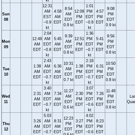
kt
12:31
1:01
8:54
9:08
AM
4:58
12:09
PM
4:57
Sun
AM
PM
EST
AM
PM
EDT
PM
08
EDT
EDT
−0.9
EDT
EDT
−0.8
EDT
0.9 kt
0.9 kt
kt
kt
2:04
1:36
9:39
9:56
12:49
AM
5:45
12:51
PM
5:41
Mon
AM
PM
AM
EDT
AM
PM
EDT
PM
09
EDT
EDT
EDT
−0.8
EDT
EDT
−0.7
EDT
0.8 kt
0.8 kt
kt
kt
2:43
2:18
10:31
10:50
1:38
AM
6:36
1:38
PM
6:31
Tue
AM
PM
AM
EDT
AM
PM
EDT
PM
10
EDT
EDT
EDT
−0.7
EDT
EDT
−0.7
EDT
0.7 kt
0.8 kt
kt
kt
3:40
3:07
11:27
11:48
2:31
AM
7:34
2:30
PM
7:26
Wed
AM
PM
La
AM
EDT
AM
PM
EDT
PM
11
EDT
EDT
Quar
EDT
−0.7
EDT
EDT
−0.6
EDT
0.6 kt
0.8 kt
kt
kt
5:03
4:02
12:23
3:26
AM
8:31
3:27
PM
8:23
Thu
PM
AM
EDT
AM
PM
EDT
PM
12
EDT
EDT
−0.7
EDT
EDT
−0.6
EDT
0.6 kt