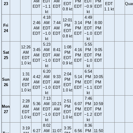
AM
EDT
AM
PM
EDT
PM
23
EDT
EDT
Quar
EDT
−1.1
EDT
EDT
−0.9
EDT
0.8 kt
1.1 kt
kt
kt
4:18
4:49
12:01
2:46
AM
7:44
3:14
PM
8:00
Fri
PM
AM
EDT
AM
PM
EDT
PM
24
EDT
EDT
−1.0
EDT
EDT
−1.0
EDT
0.8 kt
kt
kt
5:23
5:55
12:26
1:08
3:45
AM
8:41
4:16
PM
9:05
Sat
AM
PM
AM
EDT
AM
PM
EDT
PM
25
EDT
EDT
EDT
−1.0
EDT
EDT
−1.0
EDT
1.0 kt
0.9 kt
kt
kt
6:20
6:54
1:31
2:04
4:42
AM
9:33
5:14
PM
10:05
Sun
AM
PM
AM
EDT
AM
PM
EDT
PM
26
EDT
EDT
EDT
−1.0
EDT
EDT
−1.1
EDT
1.0 kt
1.0 kt
kt
kt
7:13
7:46
2:28
2:51
5:36
AM
10:21
6:07
PM
10:59
Mon
AM
PM
AM
EDT
AM
PM
EDT
PM
27
EDT
EDT
EDT
−1.0
EDT
EDT
−1.2
EDT
1.0 kt
1.0 kt
kt
kt
8:02
8:36
3:19
3:35
6:27
AM
11:07
6:56
PM
11:50