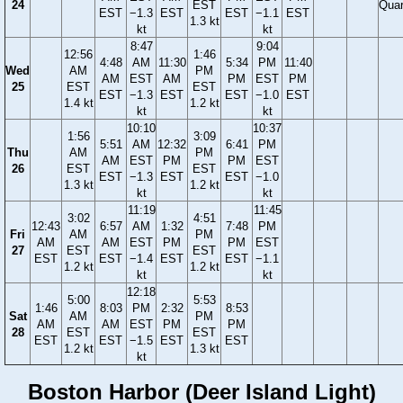
24
EST
Quar
EST
−1.3
EST
EST
−1.1
EST
1.3 kt
kt
kt
8:47
9:04
12:56
1:46
4:48
AM
11:30
5:34
PM
11:40
Wed
AM
PM
AM
EST
AM
PM
EST
PM
25
EST
EST
EST
−1.3
EST
EST
−1.0
EST
1.4 kt
1.2 kt
kt
kt
10:10
10:37
1:56
3:09
5:51
AM
12:32
6:41
PM
Thu
AM
PM
AM
EST
PM
PM
EST
26
EST
EST
EST
−1.3
EST
EST
−1.0
1.3 kt
1.2 kt
kt
kt
11:19
11:45
3:02
4:51
12:43
6:57
AM
1:32
7:48
PM
Fri
AM
PM
AM
AM
EST
PM
PM
EST
27
EST
EST
EST
EST
−1.4
EST
EST
−1.1
1.2 kt
1.2 kt
kt
kt
12:18
5:00
5:53
1:46
8:03
PM
2:32
8:53
Sat
AM
PM
AM
AM
EST
PM
PM
28
EST
EST
EST
EST
−1.5
EST
EST
1.2 kt
1.3 kt
kt
Boston Harbor (Deer Island Light)