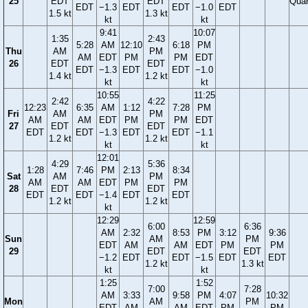
25
EDT
EDT
Quar
EDT
−1.3
EDT
EDT
−1.0
EDT
1.5 kt
1.3 kt
kt
kt
9:41
10:07
1:35
2:43
5:28
AM
12:10
6:18
PM
Thu
AM
PM
AM
EDT
PM
PM
EDT
26
EDT
EDT
EDT
−1.3
EDT
EDT
−1.0
1.4 kt
1.2 kt
kt
kt
10:55
11:25
2:42
4:22
12:23
6:35
AM
1:12
7:28
PM
Fri
AM
PM
AM
AM
EDT
PM
PM
EDT
27
EDT
EDT
EDT
EDT
−1.3
EDT
EDT
−1.1
1.2 kt
1.2 kt
kt
kt
12:01
4:29
5:36
1:28
7:46
PM
2:13
8:34
Sat
AM
PM
AM
AM
EDT
PM
PM
28
EDT
EDT
EDT
EDT
−1.4
EDT
EDT
1.2 kt
1.2 kt
kt
12:29
12:59
6:00
6:36
AM
2:32
8:53
PM
3:12
9:36
Sun
AM
PM
EDT
AM
AM
EDT
PM
PM
29
EDT
EDT
−1.2
EDT
EDT
−1.5
EDT
EDT
1.2 kt
1.3 kt
kt
kt
1:25
1:52
7:00
7:28
AM
3:33
9:58
PM
4:07
10:32
Mon
AM
PM
EDT
AM
AM
EDT
PM
PM