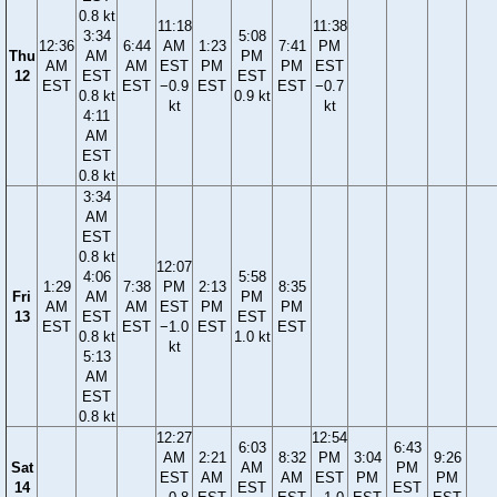
0.8 kt
11:18
11:38
3:34
5:08
12:36
6:44
AM
1:23
7:41
PM
Thu
AM
PM
AM
AM
EST
PM
PM
EST
12
EST
EST
EST
EST
−0.9
EST
EST
−0.7
0.8 kt
0.9 kt
kt
kt
4:11
AM
EST
0.8 kt
3:34
AM
EST
0.8 kt
12:07
4:06
5:58
1:29
7:38
PM
2:13
8:35
Fri
AM
PM
AM
AM
EST
PM
PM
13
EST
EST
EST
EST
−1.0
EST
EST
0.8 kt
1.0 kt
kt
5:13
AM
EST
0.8 kt
12:27
12:54
6:03
6:43
AM
2:21
8:32
PM
3:04
9:26
Sat
AM
PM
EST
AM
AM
EST
PM
PM
14
EST
EST