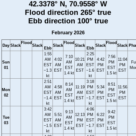
42.3378° N, 70.9558° W
Flood direction 265° true
Ebb direction 100° true
February 2026
Flood
Flood
Flood
Day
Slack
Slack
Slack
Slack
Slack
Slack
Pha
Ebb
Ebb
1:55
2:25
7:10
7:56
AM
4:02
10:21
PM
4:42
11:04
Sun
AM
PM
Ful
EST
AM
AM
EST
PM
PM
01
EST
EST
Mo
−1.3
EST
EST
−1.6
EST
EST
1.4 kt
1.5 kt
kt
kt
2:51
3:18
8:14
8:51
AM
4:58
11:19
PM
5:34
11:56
Mon
AM
PM
EST
AM
AM
EST
PM
PM
02
EST
EST
−1.4
EST
EST
−1.7
EST
EST
1.4 kt
1.5 kt
kt
kt
3:42
4:06
9:13
9:42
AM
5:51
12:13
PM
6:22
Tue
AM
PM
EST
AM
PM
EST
PM
03
EST
EST
−1.5
EST
EST
−1.7
EST
1.4 kt
1.5 kt
kt
kt