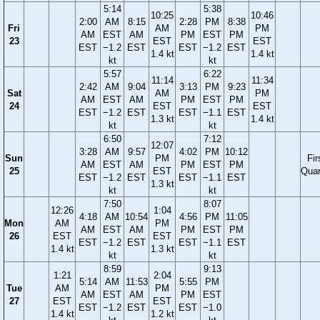
5:14
5:38
10:25
10:46
2:00
AM
8:15
2:28
PM
8:38
Fri
AM
PM
AM
EST
AM
PM
EST
PM
23
EST
EST
EST
−1.2
EST
EST
−1.2
EST
1.4 kt
1.4 kt
kt
kt
5:57
6:22
11:14
11:34
2:42
AM
9:04
3:13
PM
9:23
Sat
AM
PM
AM
EST
AM
PM
EST
PM
24
EST
EST
EST
−1.2
EST
EST
−1.1
EST
1.3 kt
1.4 kt
kt
kt
6:50
7:12
12:07
3:28
AM
9:57
4:02
PM
10:12
Sun
PM
Fir
AM
EST
AM
PM
EST
PM
25
EST
Quar
EST
−1.2
EST
EST
−1.1
EST
1.3 kt
kt
kt
7:50
8:07
12:26
1:04
4:18
AM
10:54
4:56
PM
11:05
Mon
AM
PM
AM
EST
AM
PM
EST
PM
26
EST
EST
EST
−1.2
EST
EST
−1.1
EST
1.4 kt
1.3 kt
kt
kt
8:59
9:13
1:21
2:04
5:14
AM
11:53
5:55
PM
Tue
AM
PM
AM
EST
AM
PM
EST
27
EST
EST
EST
−1.2
EST
EST
−1.0
1.4 kt
1.2 kt