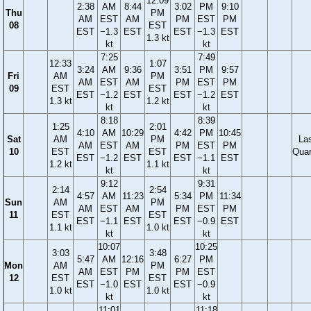
12:09
2:38
AM
8:44
3:02
PM
9:10
Thu
PM
AM
EST
AM
PM
EST
PM
08
EST
EST
−1.3
EST
EST
−1.3
EST
1.3 kt
kt
kt
7:25
7:49
12:33
1:07
3:24
AM
9:36
3:51
PM
9:57
Fri
AM
PM
AM
EST
AM
PM
EST
PM
09
EST
EST
EST
−1.2
EST
EST
−1.2
EST
1.3 kt
1.2 kt
kt
kt
8:18
8:39
1:25
2:01
4:10
AM
10:29
4:42
PM
10:45
Sat
AM
PM
La
AM
EST
AM
PM
EST
PM
10
EST
EST
Quar
EST
−1.2
EST
EST
−1.1
EST
1.2 kt
1.1 kt
kt
kt
9:12
9:31
2:14
2:54
4:57
AM
11:23
5:34
PM
11:34
Sun
AM
PM
AM
EST
AM
PM
EST
PM
11
EST
EST
EST
−1.1
EST
EST
−0.9
EST
1.1 kt
1.0 kt
kt
kt
10:07
10:25
3:03
3:48
5:47
AM
12:16
6:27
PM
Mon
AM
PM
AM
EST
PM
PM
EST
12
EST
EST
EST
−1.0
EST
EST
−0.9
1.0 kt
1.0 kt
kt
kt
11:01
11:18