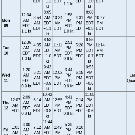
EDT
−1.2
EDT
EDT
−1.0
EDT
1.1 kt
kt
kt
8:05
8:08
12:04
1:58
3:54
AM
10:24
4:31
PM
10:27
Mon
AM
PM
AM
EDT
AM
PM
EDT
PM
09
EDT
EDT
EDT
−1.1
EDT
EDT
−0.8
EDT
1.1 kt
1.0 kt
kt
kt
8:53
8:55
12:36
2:51
4:35
AM
11:11
5:20
PM
11:14
Tue
AM
PM
AM
EDT
AM
PM
EDT
PM
10
EDT
EDT
EDT
−1.0
EDT
EDT
−0.7
EDT
1.0 kt
0.9 kt
kt
kt
9:43
9:53
1:20
3:44
5:21
AM
12:02
6:15
PM
Wed
AM
PM
La
AM
EDT
PM
PM
EDT
11
EDT
EDT
Quar
EDT
−0.9
EDT
EDT
−0.6
0.9 kt
0.9 kt
kt
kt
10:43
11:05
2:09
4:41
12:07
6:14
AM
12:55
7:14
PM
Thu
AM
PM
AM
AM
EDT
PM
PM
EDT
12
EDT
EDT
EDT
EDT
−0.8
EDT
EDT
−0.6
0.8 kt
0.8 kt
kt
kt
11:44
3:00
5:39
1:03
7:12
AM
1:49
8:10
Fri
AM
PM
AM
AM
EDT
PM
PM