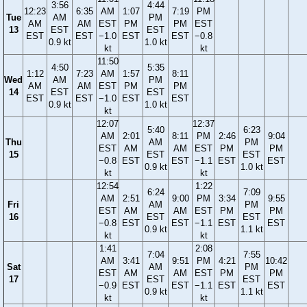
3:56
4:44
12:23
6:35
AM
1:07
7:19
PM
Tue
AM
PM
AM
AM
EST
PM
PM
EST
13
EST
EST
EST
EST
−1.0
EST
EST
−0.8
0.9 kt
1.0 kt
kt
kt
11:50
4:50
5:35
1:12
7:23
AM
1:57
8:11
Wed
AM
PM
AM
AM
EST
PM
PM
14
EST
EST
EST
EST
−1.0
EST
EST
0.9 kt
1.0 kt
kt
12:07
12:37
5:40
6:23
AM
2:01
8:11
PM
2:46
9:04
Thu
AM
PM
EST
AM
AM
EST
PM
PM
15
EST
EST
−0.8
EST
EST
−1.1
EST
EST
0.9 kt
1.0 kt
kt
kt
12:54
1:22
6:24
7:09
AM
2:51
9:00
PM
3:34
9:55
Fri
AM
PM
EST
AM
AM
EST
PM
PM
16
EST
EST
−0.8
EST
EST
−1.1
EST
EST
0.9 kt
1.1 kt
kt
kt
1:41
2:08
7:04
7:55
AM
3:41
9:51
PM
4:21
10:42
Sat
AM
PM
EST
AM
AM
EST
PM
PM
17
EST
EST
−0.9
EST
EST
−1.1
EST
EST
0.9 kt
1.1 kt
kt
kt