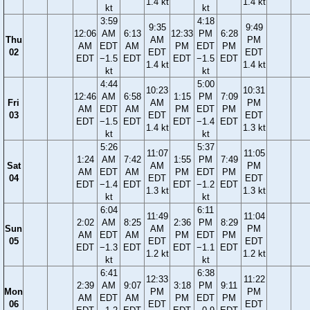
1.4 kt
1.4 kt
kt
kt
3:59
4:18
9:35
9:49
12:06
AM
6:13
12:33
PM
6:28
Thu
AM
PM
AM
EDT
AM
PM
EDT
PM
02
EDT
EDT
EDT
−1.5
EDT
EDT
−1.5
EDT
1.4 kt
1.4 kt
kt
kt
4:44
5:00
10:23
10:31
12:46
AM
6:58
1:15
PM
7:09
Fri
AM
PM
AM
EDT
AM
PM
EDT
PM
03
EDT
EDT
EDT
−1.5
EDT
EDT
−1.4
EDT
1.4 kt
1.3 kt
kt
kt
5:26
5:37
11:07
11:05
1:24
AM
7:42
1:55
PM
7:49
Sat
AM
PM
AM
EDT
AM
PM
EDT
PM
04
EDT
EDT
EDT
−1.4
EDT
EDT
−1.2
EDT
1.3 kt
1.3 kt
kt
kt
6:04
6:11
11:49
11:04
2:02
AM
8:25
2:36
PM
8:29
Sun
AM
PM
AM
EDT
AM
PM
EDT
PM
05
EDT
EDT
EDT
−1.3
EDT
EDT
−1.1
EDT
1.2 kt
1.2 kt
kt
kt
6:41
6:38
12:33
11:22
2:39
AM
9:07
3:18
PM
9:11
Mon
PM
PM
AM
EDT
AM
PM
EDT
PM
06
EDT
EDT