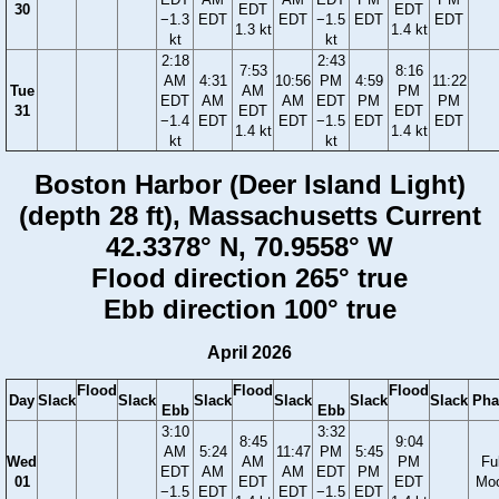
30
EDT
EDT
−1.3
EDT
EDT
−1.5
EDT
EDT
1.3 kt
1.4 kt
kt
kt
2:18
2:43
7:53
8:16
AM
4:31
10:56
PM
4:59
11:22
Tue
AM
PM
EDT
AM
AM
EDT
PM
PM
31
EDT
EDT
−1.4
EDT
EDT
−1.5
EDT
EDT
1.4 kt
1.4 kt
kt
kt
Boston Harbor (Deer Island Light)
(depth 28 ft), Massachusetts Current
42.3378° N, 70.9558° W
Flood direction 265° true
Ebb direction 100° true
April 2026
Flood
Flood
Flood
Day
Slack
Slack
Slack
Slack
Slack
Slack
Pha
Ebb
Ebb
3:10
3:32
8:45
9:04
AM
5:24
11:47
PM
5:45
Wed
AM
PM
Ful
EDT
AM
AM
EDT
PM
01
EDT
EDT
Mo
−1.5
EDT
EDT
−1.5
EDT