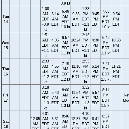
0.9 kt
1:08
1:33
6:49
7:03
AM
3:14
9:35
PM
3:45
9:54
Tue
AM
PM
EDT
AM
AM
EDT
PM
PM
14
EDT
EDT
−0.9
EDT
EDT
−1.1
EDT
EDT
1.0 kt
1.0 kt
kt
kt
1:51
2:13
6:57
6:48
AM
4:05
10:24
PM
4:30
10:38
Wed
AM
PM
EDT
AM
AM
EDT
PM
PM
15
EDT
EDT
−1.1
EDT
EDT
−1.1
EDT
EDT
1.1 kt
1.1 kt
kt
kt
2:33
2:53
7:19
7:27
AM
4:55
11:10
PM
5:14
11:21
Thu
AM
PM
EDT
AM
AM
EDT
PM
PM
16
EDT
EDT
−1.2
EDT
EDT
−1.2
EDT
EDT
1.2 kt
1.3 kt
kt
kt
3:18
3:32
8:00
8:11
AM
5:43
11:54
PM
5:57
Fri
AM
PM
Ne
EDT
AM
AM
EDT
PM
17
EDT
EDT
Mo
−1.3
EDT
EDT
−1.3
EDT
1.3 kt
1.5 kt
kt
kt
4:01
4:10
8:46
8:57
12:05
AM
6:31
12:37
PM
6:41
Sat
AM
PM
AM
EDT
AM
PM
EDT
PM
18
EDT
EDT