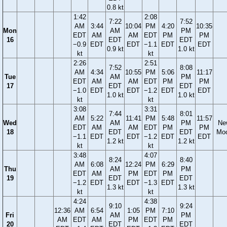
0.8 kt
1:42
2:08
7:22
7:52
AM
3:44
10:04
PM
4:20
10:35
Mon
AM
PM
EDT
AM
AM
EDT
PM
PM
16
EDT
EDT
−0.9
EDT
EDT
−1.1
EDT
EDT
0.9 kt
1.0 kt
kt
kt
2:26
2:51
7:52
8:08
AM
4:34
10:55
PM
5:06
11:17
Tue
AM
PM
EDT
AM
AM
EDT
PM
PM
17
EDT
EDT
−1.0
EDT
EDT
−1.2
EDT
EDT
1.0 kt
1.0 kt
kt
kt
3:08
3:31
7:44
8:01
AM
5:22
11:41
PM
5:48
11:57
Wed
AM
PM
Ne
EDT
AM
AM
EDT
PM
PM
18
EDT
EDT
Mo
−1.1
EDT
EDT
−1.2
EDT
EDT
1.2 kt
1.2 kt
kt
kt
3:48
4:07
8:24
8:40
AM
6:08
12:24
PM
6:29
Thu
AM
PM
EDT
AM
PM
EDT
PM
19
EDT
EDT
−1.2
EDT
EDT
−1.3
EDT
1.3 kt
1.3 kt
kt
kt
4:24
4:38
9:10
9:24
12:36
AM
6:54
1:05
PM
7:10
Fri
AM
PM
AM
EDT
AM
PM
EDT
PM
20
EDT
EDT