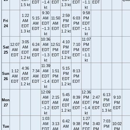
EDT
−1.4
EDT
EDT
−1.1
EDT
1.5 kt
1.3 kt
kt
kt
9:30
9:58
1:22
2:59
5:15
AM
11:50
6:03
PM
Fri
AM
PM
AM
EDT
AM
PM
EDT
24
EDT
EDT
EDT
−1.3
EDT
EDT
−1.1
1.3 kt
1.2 kt
kt
kt
10:36
11:07
3:05
4:10
12:07
6:24
AM
12:51
7:10
PM
Sat
AM
PM
AM
AM
EDT
PM
PM
EDT
25
EDT
EDT
EDT
EDT
−1.3
EDT
EDT
−1.1
1.2 kt
1.2 kt
kt
kt
11:39
4:36
5:15
1:12
7:34
AM
1:51
8:13
Sun
AM
PM
AM
AM
EDT
PM
PM
26
EDT
EDT
EDT
EDT
−1.4
EDT
EDT
1.2 kt
1.2 kt
kt
12:09
12:36
5:45
6:13
AM
2:15
8:39
PM
2:47
9:10
Mon
AM
PM
EDT
AM
AM
EDT
PM
PM
27
EDT
EDT
−1.2
EDT
EDT
−1.4
EDT
EDT
1.2 kt
1.3 kt
kt
kt
1:03
1:27
6:42
7:03
AM
3:13
9:38
PM
3:40
10:02
Tue
AM
PM
EDT
AM
AM
EDT
PM
PM