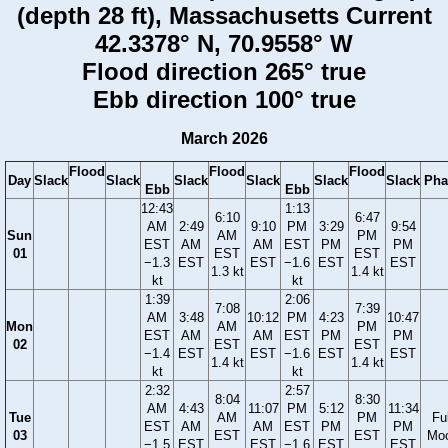
(depth 28 ft), Massachusetts Current
42.3378° N, 70.9558° W
Flood direction 265° true
Ebb direction 100° true
March 2026
Flood
Flood
Flood
Day
Slack
Slack
Slack
Slack
Slack
Slack
Pha
Ebb
Ebb
12:43
1:13
6:10
6:47
AM
2:49
9:10
PM
3:29
9:54
Sun
AM
PM
EST
AM
AM
EST
PM
PM
01
EST
EST
−1.3
EST
EST
−1.6
EST
EST
1.3 kt
1.4 kt
kt
kt
1:39
2:06
7:08
7:39
AM
3:48
10:12
PM
4:23
10:47
Mon
AM
PM
EST
AM
AM
EST
PM
PM
02
EST
EST
−1.4
EST
EST
−1.6
EST
EST
1.4 kt
1.4 kt
kt
kt
2:32
2:57
8:04
8:30
AM
4:43
11:07
PM
5:12
11:34
Tue
AM
PM
Ful
EST
AM
AM
EST
PM
PM
03
EST
EST
Mo
−1.5
EST
EST
−1.6
EST
EST