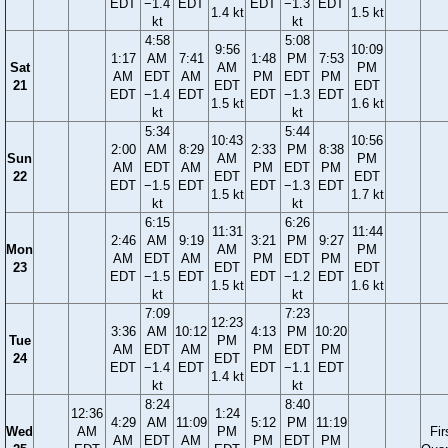
EDT
−1.4
EDT
EDT
−1.3
EDT
1.4 kt
1.5 kt
kt
kt
4:58
5:08
9:56
10:09
1:17
AM
7:41
1:48
PM
7:53
Sat
AM
PM
AM
EDT
AM
PM
EDT
PM
21
EDT
EDT
EDT
−1.4
EDT
EDT
−1.3
EDT
1.5 kt
1.6 kt
kt
kt
5:34
5:44
10:43
10:56
2:00
AM
8:29
2:33
PM
8:38
Sun
AM
PM
AM
EDT
AM
PM
EDT
PM
22
EDT
EDT
EDT
−1.5
EDT
EDT
−1.3
EDT
1.5 kt
1.7 kt
kt
kt
6:15
6:26
11:31
11:44
2:46
AM
9:19
3:21
PM
9:27
Mon
AM
PM
AM
EDT
AM
PM
EDT
PM
23
EDT
EDT
EDT
−1.5
EDT
EDT
−1.2
EDT
1.5 kt
1.6 kt
kt
kt
7:09
7:23
12:23
3:36
AM
10:12
4:13
PM
10:20
Tue
PM
AM
EDT
AM
PM
EDT
PM
24
EDT
EDT
−1.4
EDT
EDT
−1.1
EDT
1.4 kt
kt
kt
8:24
8:40
12:36
1:24
4:29
AM
11:09
5:12
PM
11:19
Wed
AM
PM
Fir
AM
EDT
AM
PM
EDT
PM