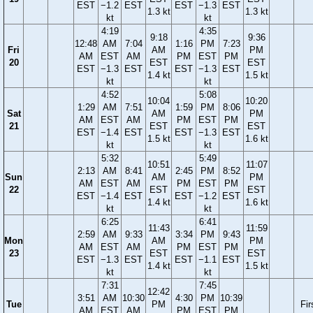
EST
−1.2
EST
EST
−1.3
EST
1.3 kt
1.3 kt
kt
kt
4:19
4:35
9:18
9:36
12:48
AM
7:04
1:16
PM
7:23
Fri
AM
PM
AM
EST
AM
PM
EST
PM
20
EST
EST
EST
−1.3
EST
EST
−1.3
EST
1.4 kt
1.5 kt
kt
kt
4:52
5:08
10:04
10:20
1:29
AM
7:51
1:59
PM
8:06
Sat
AM
PM
AM
EST
AM
PM
EST
PM
21
EST
EST
EST
−1.4
EST
EST
−1.3
EST
1.5 kt
1.6 kt
kt
kt
5:32
5:49
10:51
11:07
2:13
AM
8:41
2:45
PM
8:52
Sun
AM
PM
AM
EST
AM
PM
EST
PM
22
EST
EST
EST
−1.4
EST
EST
−1.2
EST
1.4 kt
1.6 kt
kt
kt
6:25
6:41
11:43
11:59
2:59
AM
9:33
3:34
PM
9:43
Mon
AM
PM
AM
EST
AM
PM
EST
PM
23
EST
EST
EST
−1.3
EST
EST
−1.1
EST
1.4 kt
1.5 kt
kt
kt
7:31
7:45
12:42
3:51
AM
10:30
4:30
PM
10:39
Tue
PM
Fir
AM
EST
AM
PM
EST
PM