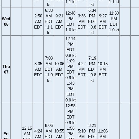
1.1 kt
1.1 kt
kt
kt
6:33
6:34
12:48
11:30
2:50
AM
9:21
3:36
PM
9:27
Wed
PM
PM
AM
EDT
AM
PM
EDT
PM
06
EDT
EDT
EDT
−1.1
EDT
EDT
−0.8
EDT
1.0 kt
1.0 kt
kt
kt
12:14
PM
EDT
0.9 kt
7:03
7:19
1:09
3:35
AM
10:06
4:22
PM
10:15
Thu
PM
AM
EDT
AM
PM
EDT
PM
07
EDT
EDT
−1.0
EDT
EDT
−0.8
EDT
0.9 kt
kt
kt
1:43
PM
EDT
0.9 kt
12:58
PM
EDT
0.9 kt
8:06
8:21
12:15
1:56
4:24
AM
10:55
5:10
PM
11:06
Fri
AM
PM
AM
EDT
AM
PM
EDT
PM