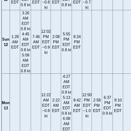
EDT
EDT
−0.8
EDT
EDT
−0.7
0.8 kt
0.8 kt
kt
kt
3:26
AM
EDT
0.8 kt
12:02
4:45
5:55
1:28
7:46
PM
2:08
8:24
Sun
AM
PM
AM
AM
EDT
PM
PM
12
EDT
EDT
EDT
EDT
−0.9
EDT
EDT
0.8 kt
0.8 kt
kt
5:09
AM
EDT
0.8 kt
4:27
AM
EDT
0.9 kt
12:22
12:50
5:13
6:37
AM
2:22
8:42
PM
2:58
9:10
Mon
AM
PM
EDT
AM
AM
EDT
PM
PM
13
EDT
EDT
−0.8
EDT
EDT
−1.0
EDT
EDT
0.8 kt
0.9 kt
kt
kt
6:08
AM
EDT