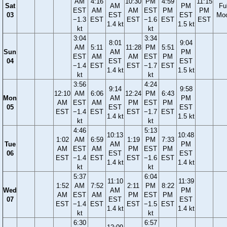
AM
4:16
10:30
PM
4:59
11:15
Sat
AM
PM
Ful
EST
AM
AM
EST
PM
PM
03
EST
EST
Mo
−1.3
EST
EST
−1.6
EST
EST
1.4 kt
1.5 kt
kt
kt
3:04
3:34
8:01
9:04
AM
5:11
11:28
PM
5:51
Sun
AM
PM
EST
AM
AM
EST
PM
04
EST
EST
−1.4
EST
EST
−1.7
EST
1.4 kt
1.5 kt
kt
kt
3:56
4:24
9:14
9:58
12:10
AM
6:06
12:24
PM
6:43
Mon
AM
PM
AM
EST
AM
PM
EST
PM
05
EST
EST
EST
−1.4
EST
EST
−1.7
EST
1.4 kt
1.5 kt
kt
kt
4:46
5:13
10:13
10:48
1:02
AM
6:59
1:19
PM
7:33
Tue
AM
PM
AM
EST
AM
PM
EST
PM
06
EST
EST
EST
−1.4
EST
EST
−1.6
EST
1.4 kt
1.4 kt
kt
kt
5:37
6:04
11:10
11:39
1:52
AM
7:52
2:11
PM
8:22
Wed
AM
PM
AM
EST
AM
PM
EST
PM
07
EST
EST
EST
−1.4
EST
EST
−1.5
EST
1.4 kt
1.4 kt
kt
kt
6:30
6:57