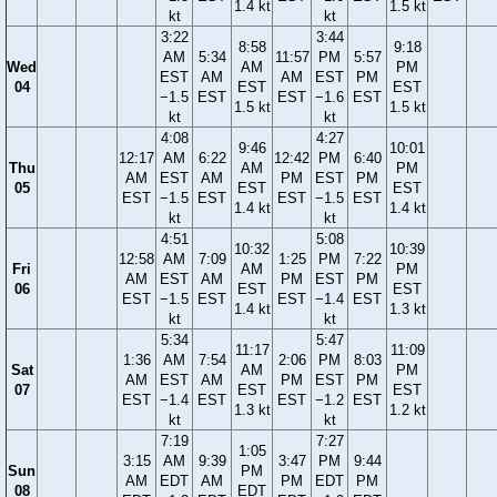
1.4 kt
1.5 kt
kt
kt
3:22
3:44
8:58
9:18
AM
5:34
11:57
PM
5:57
Wed
AM
PM
EST
AM
AM
EST
PM
04
EST
EST
−1.5
EST
EST
−1.6
EST
1.5 kt
1.5 kt
kt
kt
4:08
4:27
9:46
10:01
12:17
AM
6:22
12:42
PM
6:40
Thu
AM
PM
AM
EST
AM
PM
EST
PM
05
EST
EST
EST
−1.5
EST
EST
−1.5
EST
1.4 kt
1.4 kt
kt
kt
4:51
5:08
10:32
10:39
12:58
AM
7:09
1:25
PM
7:22
Fri
AM
PM
AM
EST
AM
PM
EST
PM
06
EST
EST
EST
−1.5
EST
EST
−1.4
EST
1.4 kt
1.3 kt
kt
kt
5:34
5:47
11:17
11:09
1:36
AM
7:54
2:06
PM
8:03
Sat
AM
PM
AM
EST
AM
PM
EST
PM
07
EST
EST
EST
−1.4
EST
EST
−1.2
EST
1.3 kt
1.2 kt
kt
kt
7:19
7:27
1:05
3:15
AM
9:39
3:47
PM
9:44
Sun
PM
AM
EDT
AM
PM
EDT
PM
08
EDT