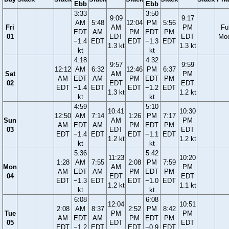
Ebb
Ebb
3:33
3:50
9:09
9:17
AM
5:48
12:04
PM
5:56
Fri
AM
PM
Ful
EDT
AM
PM
EDT
PM
01
EDT
EDT
Mo
−1.4
EDT
EDT
−1.3
EDT
1.3 kt
1.3 kt
kt
kt
4:18
4:32
9:57
9:59
12:12
AM
6:32
12:46
PM
6:37
Sat
AM
PM
AM
EDT
AM
PM
EDT
PM
02
EDT
EDT
EDT
−1.4
EDT
EDT
−1.2
EDT
1.3 kt
1.2 kt
kt
kt
4:59
5:10
10:41
10:30
12:50
AM
7:14
1:26
PM
7:17
Sun
AM
PM
AM
EDT
AM
PM
EDT
PM
03
EDT
EDT
EDT
−1.4
EDT
EDT
−1.1
EDT
1.2 kt
1.2 kt
kt
kt
5:36
5:42
11:23
10:20
1:28
AM
7:55
2:08
PM
7:59
Mon
AM
PM
AM
EDT
AM
PM
EDT
PM
04
EDT
EDT
EDT
−1.3
EDT
EDT
−1.0
EDT
1.2 kt
1.1 kt
kt
kt
6:08
6:08
12:04
10:51
2:08
AM
8:37
2:52
PM
8:42
Tue
PM
PM
AM
EDT
AM
PM
EDT
PM
05
EDT
EDT
EDT
−1.2
EDT
EDT
−0.9
EDT