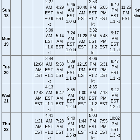
2:27
2:53
6:46
8:40
AM
4:29
10:40
PM
5:05
11:25
Sun
AM
PM
Ne
EST
AM
AM
EST
PM
PM
18
EST
EST
Mo
−0.9
EST
EST
−1.2
EST
EST
1.0 kt
1.1 kt
kt
kt
3:09
3:32
7:24
9:17
AM
5:14
11:28
PM
5:48
Mon
AM
PM
EST
AM
AM
EST
PM
19
EST
EST
−1.0
EST
EST
−1.2
EST
1.0 kt
1.1 kt
kt
kt
3:44
4:06
8:09
8:47
12:04
AM
5:58
12:15
PM
6:31
Tue
AM
PM
AM
EST
AM
PM
EST
PM
20
EST
EST
EST
−1.1
EST
EST
−1.2
EST
1.1 kt
1.1 kt
kt
kt
4:13
4:35
8:55
9:22
12:43
AM
6:42
1:00
PM
7:13
Wed
AM
PM
AM
EST
AM
PM
EST
PM
21
EST
EST
EST
−1.1
EST
EST
−1.2
EST
1.2 kt
1.2 kt
kt
kt
4:41
5:03
9:40
10:02
1:21
AM
7:28
1:44
PM
7:55
Thu
AM
PM
AM
EST
AM
PM
EST
PM
22
EST
EST
EST
−1.2
EST
EST
−1.2
EST
1.3 kt
1.3 kt
kt
kt