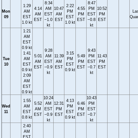
8:34
8:47
1:29
2:22
4:14
AM
10:47
4:55
PM
10:52
Mon
AM
PM
La
AM
EST
AM
PM
EST
PM
09
EST
EST
Quar
EST
−1.0
EST
EST
−0.8
EST
1.0 kt
1.0 kt
kt
kt
1:21
AM
EST
0.9 kt
9:28
9:43
1:41
3:15
5:01
AM
11:39
5:49
PM
11:43
Tue
AM
PM
AM
EST
AM
PM
EST
PM
10
EST
EST
EST
−0.9
EST
EST
−0.7
EST
0.9 kt
0.9 kt
kt
kt
2:09
AM
EST
0.9 kt
10:24
10:43
1:55
4:13
5:52
AM
12:31
6:46
PM
Wed
AM
PM
AM
EST
PM
PM
EST
11
EST
EST
EST
−0.9
EST
EST
−0.7
0.8 kt
0.9 kt
kt
kt
2:40
AM
EST