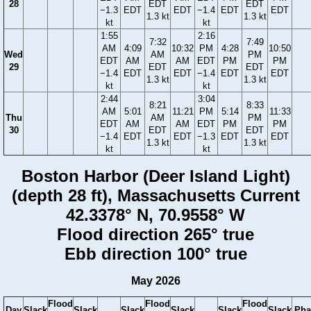
28
EDT
EDT
−1.3
EDT
EDT
−1.4
EDT
EDT
1.3 kt
1.3 kt
kt
kt
1:55
2:16
7:32
7:49
AM
4:09
10:32
PM
4:28
10:50
Wed
AM
PM
EDT
AM
AM
EDT
PM
PM
29
EDT
EDT
−1.4
EDT
EDT
−1.4
EDT
EDT
1.3 kt
1.3 kt
kt
kt
2:44
3:04
8:21
8:33
AM
5:01
11:21
PM
5:14
11:33
Thu
AM
PM
EDT
AM
AM
EDT
PM
PM
30
EDT
EDT
−1.4
EDT
EDT
−1.3
EDT
EDT
1.3 kt
1.3 kt
kt
kt
Boston Harbor (Deer Island Light)
(depth 28 ft), Massachusetts Current
42.3378° N, 70.9558° W
Flood direction 265° true
Ebb direction 100° true
May 2026
Flood
Flood
Flood
Day
Slack
Slack
Slack
Slack
Slack
Slack
Pha