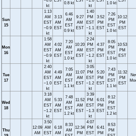
−0.8
EST
EST
−1.0
EST
EST
0.8 kt
1.0 kt
kt
kt
1:13
1:40
6:46
7:26
AM
3:13
9:27
PM
3:52
10:12
Sun
AM
PM
EST
AM
AM
EST
PM
PM
15
EST
EST
−0.9
EST
EST
−1.1
EST
EST
0.9 kt
1.0 kt
kt
kt
1:58
2:24
7:20
8:05
AM
4:02
10:20
PM
4:37
10:53
Mon
AM
PM
EST
AM
AM
EST
PM
PM
16
EST
EST
−0.9
EST
EST
−1.2
EST
EST
1.0 kt
1.0 kt
kt
kt
2:40
3:05
7:05
7:43
AM
4:49
11:07
PM
5:20
11:32
Tue
AM
PM
Ne
EST
AM
AM
EST
PM
PM
17
EST
EST
Mo
−1.0
EST
EST
−1.2
EST
EST
1.1 kt
1.1 kt
kt
kt
3:18
3:39
7:48
8:12
AM
5:33
11:52
PM
6:01
Wed
AM
PM
EST
AM
AM
EST
PM
18
EST
EST
−1.2
EST
EST
−1.3
EST
1.2 kt
1.2 kt
kt
kt
3:50
4:07
8:33
8:53
12:09
AM
6:18
12:34
PM
6:41
Thu
AM
PM
AM
EST
AM
PM
EST
PM
19
EST
EST