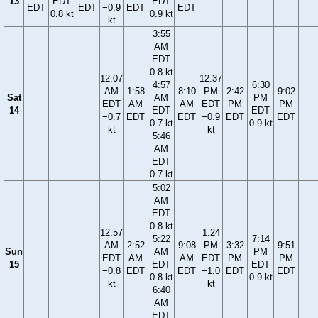
13
EDT
EDT
EDT
EDT
−0.9
EDT
EDT
0.8 kt
0.9 kt
kt
3:55
AM
EDT
0.8 kt
12:07
12:37
4:57
6:30
AM
1:58
8:10
PM
2:42
9:02
Sat
AM
PM
EDT
AM
AM
EDT
PM
PM
14
EDT
EDT
−0.7
EDT
EDT
−0.9
EDT
EDT
0.7 kt
0.9 kt
kt
kt
5:46
AM
EDT
0.7 kt
5:02
AM
EDT
0.8 kt
12:57
1:24
5:22
7:14
AM
2:52
9:08
PM
3:32
9:51
Sun
AM
PM
EDT
AM
AM
EDT
PM
PM
15
EDT
EDT
−0.8
EDT
EDT
−1.0
EDT
EDT
0.8 kt
0.9 kt
kt
kt
6:40
AM
EDT