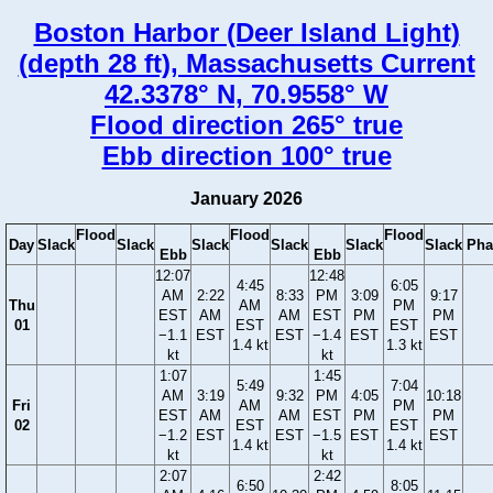
Boston Harbor (Deer Island Light)
(depth 28 ft), Massachusetts Current
42.3378° N, 70.9558° W
Flood direction 265° true
Ebb direction 100° true
January 2026
Flood
Flood
Flood
Day
Slack
Slack
Slack
Slack
Slack
Slack
Pha
Ebb
Ebb
12:07
12:48
4:45
6:05
AM
2:22
8:33
PM
3:09
9:17
Thu
AM
PM
EST
AM
AM
EST
PM
PM
01
EST
EST
−1.1
EST
EST
−1.4
EST
EST
1.4 kt
1.3 kt
kt
kt
1:07
1:45
5:49
7:04
AM
3:19
9:32
PM
4:05
10:18
Fri
AM
PM
EST
AM
AM
EST
PM
PM
02
EST
EST
−1.2
EST
EST
−1.5
EST
EST
1.4 kt
1.4 kt
kt
kt
2:07
2:42
6:50
8:05