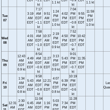
EDT
−1.2
EDT
EDT
−0.9
EDT
1.1 kt
1.1 kt
kt
kt
7:17
7:04
1:24
11:59
3:19
AM
9:51
4:02
PM
9:55
Tue
PM
PM
AM
EDT
AM
PM
EDT
PM
07
EDT
EDT
EDT
−1.1
EDT
EDT
−0.8
EDT
1.0 kt
1.0 kt
kt
kt
7:58
7:52
2:19
4:01
AM
10:37
4:50
PM
10:42
Wed
PM
AM
EDT
AM
PM
EDT
PM
08
EDT
EDT
−1.0
EDT
EDT
−0.7
EDT
0.9 kt
kt
kt
8:54
9:01
12:43
3:13
4:49
AM
11:27
5:43
PM
11:35
Thu
AM
PM
AM
EDT
AM
PM
EDT
PM
09
EDT
EDT
EDT
−0.9
EDT
EDT
−0.7
EDT
0.9 kt
0.9 kt
kt
kt
9:58
10:19
1:34
4:07
5:43
AM
12:21
6:39
PM
Fri
AM
PM
La
AM
EDT
PM
PM
EDT
10
EDT
EDT
Quar
EDT
−0.8
EDT
EDT
−0.6
0.8 kt
0.8 kt
kt
kt
11:04
11:28
2:30
5:03
12:31
6:45
AM
1:16
7:34
PM
Sat
AM
PM
AM
AM
EDT
PM
PM
EDT
11
EDT
EDT