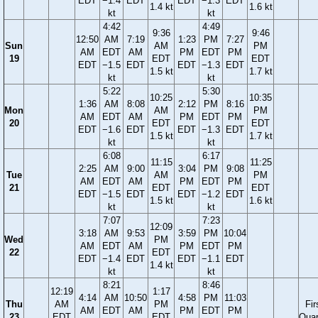
EDT
−1.4
EDT
EDT
−1.3
EDT
1.4 kt
1.6 kt
kt
kt
4:42
4:49
9:36
9:46
12:50
AM
7:19
1:23
PM
7:27
Sun
AM
PM
AM
EDT
AM
PM
EDT
PM
19
EDT
EDT
EDT
−1.5
EDT
EDT
−1.3
EDT
1.5 kt
1.7 kt
kt
kt
5:22
5:30
10:25
10:35
1:36
AM
8:08
2:12
PM
8:16
Mon
AM
PM
AM
EDT
AM
PM
EDT
PM
20
EDT
EDT
EDT
−1.6
EDT
EDT
−1.3
EDT
1.5 kt
1.7 kt
kt
kt
6:08
6:17
11:15
11:25
2:25
AM
9:00
3:04
PM
9:08
Tue
AM
PM
AM
EDT
AM
PM
EDT
PM
21
EDT
EDT
EDT
−1.5
EDT
EDT
−1.2
EDT
1.5 kt
1.6 kt
kt
kt
7:07
7:23
12:09
3:18
AM
9:53
3:59
PM
10:04
Wed
PM
AM
EDT
AM
PM
EDT
PM
22
EDT
EDT
−1.4
EDT
EDT
−1.1
EDT
1.4 kt
kt
kt
8:21
8:46
12:19
1:17
4:14
AM
10:50
4:58
PM
11:03
Thu
AM
PM
Fir
AM
EDT
AM
PM
EDT
PM
23
EDT
EDT
Quar