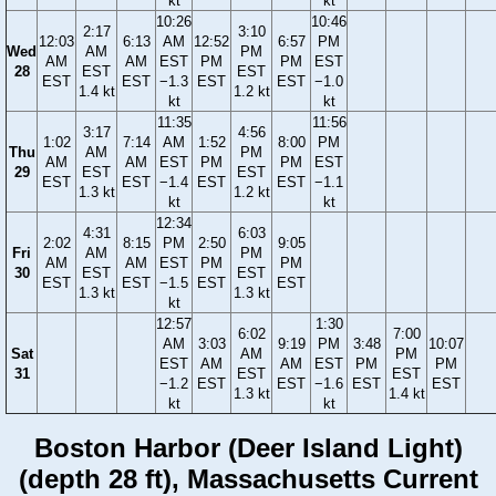
kt
kt
10:26
10:46
2:17
3:10
12:03
6:13
AM
12:52
6:57
PM
Wed
AM
PM
AM
AM
EST
PM
PM
EST
28
EST
EST
EST
EST
−1.3
EST
EST
−1.0
1.4 kt
1.2 kt
kt
kt
11:35
11:56
3:17
4:56
1:02
7:14
AM
1:52
8:00
PM
Thu
AM
PM
AM
AM
EST
PM
PM
EST
29
EST
EST
EST
EST
−1.4
EST
EST
−1.1
1.3 kt
1.2 kt
kt
kt
12:34
4:31
6:03
2:02
8:15
PM
2:50
9:05
Fri
AM
PM
AM
AM
EST
PM
PM
30
EST
EST
EST
EST
−1.5
EST
EST
1.3 kt
1.3 kt
kt
12:57
1:30
6:02
7:00
AM
3:03
9:19
PM
3:48
10:07
Sat
AM
PM
EST
AM
AM
EST
PM
PM
31
EST
EST
−1.2
EST
EST
−1.6
EST
EST
1.3 kt
1.4 kt
kt
kt
Boston Harbor (Deer Island Light)
(depth 28 ft), Massachusetts Current