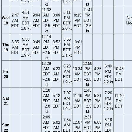
1.7 kt
1.8 kt
kt
kt
11:32
11:41
4:51
5:11
2:47
9:04
AM
3:09
9:15
PM
Wed
AM
PM
Ne
AM
AM
EDT
PM
PM
EDT
18
EDT
EDT
Mo
EDT
EDT
−2.5
EDT
EDT
−2.6
1.8 kt
2.0 kt
kt
kt
12:14
5:38
5:55
3:35
9:49
PM
3:52
10:01
Thu
AM
PM
AM
AM
EDT
PM
PM
19
EDT
EDT
EDT
EDT
−2.5
EDT
EDT
1.9 kt
2.1 kt
kt
12:29
12:58
6:23
6:40
AM
4:23
10:34
PM
4:35
10:48
Fri
AM
PM
EDT
AM
AM
EDT
PM
PM
20
EDT
EDT
−2.8
EDT
EDT
−2.5
EDT
EDT
1.9 kt
2.2 kt
kt
kt
1:18
1:43
7:07
7:26
AM
5:12
11:19
PM
5:21
11:40
Sat
AM
PM
EDT
AM
AM
EDT
PM
PM
21
EDT
EDT
−2.8
EDT
EDT
−2.5
EDT
EDT
1.9 kt
2.2 kt
kt
kt
2:09
2:31
7:54
8:16
AM
6:02
12:07
PM
6:09
Sun
AM
PM
EDT
AM
PM
EDT
PM
22
EDT
EDT