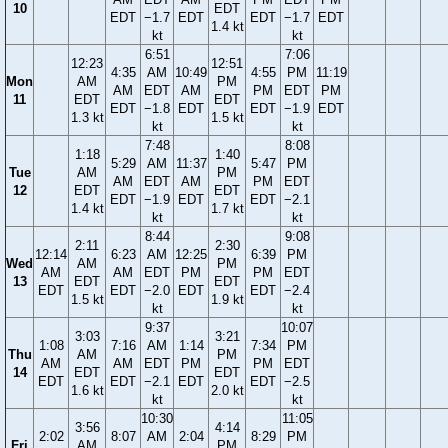
10
EDT
EDT
−1.7
EDT
EDT
−1.7
EDT
1.4 kt
kt
kt
6:51
7:06
12:23
12:51
4:35
AM
10:49
4:55
PM
11:19
Mon
AM
PM
AM
EDT
AM
PM
EDT
PM
11
EDT
EDT
EDT
−1.8
EDT
EDT
−1.9
EDT
1.3 kt
1.5 kt
kt
kt
7:48
8:08
1:18
1:40
5:29
AM
11:37
5:47
PM
Tue
AM
PM
AM
EDT
AM
PM
EDT
12
EDT
EDT
EDT
−1.9
EDT
EDT
−2.1
1.4 kt
1.7 kt
kt
kt
8:44
9:08
2:11
2:30
12:14
6:23
AM
12:25
6:39
PM
Wed
AM
PM
AM
AM
EDT
PM
PM
EDT
13
EDT
EDT
EDT
EDT
−2.0
EDT
EDT
−2.4
1.5 kt
1.9 kt
kt
kt
9:37
10:07
3:03
3:21
1:08
7:16
AM
1:14
7:34
PM
Thu
AM
PM
AM
AM
EDT
PM
PM
EDT
14
EDT
EDT
EDT
EDT
−2.1
EDT
EDT
−2.5
1.6 kt
2.0 kt
kt
kt
10:30
11:05
3:56
4:14
2:02
8:07
AM
2:04
8:29
PM
Fri
AM
PM