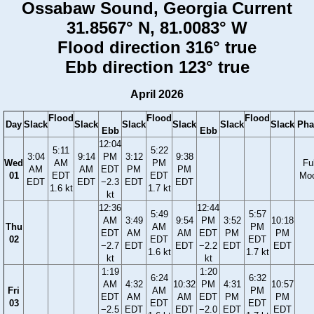
Ossabaw Sound, Georgia Current
31.8567° N, 81.0083° W
Flood direction 316° true
Ebb direction 123° true
April 2026
Flood
Flood
Flood
Day
Slack
Slack
Slack
Slack
Slack
Slack
Pha
Ebb
Ebb
12:04
5:11
5:22
3:04
9:14
PM
3:12
9:38
Wed
AM
PM
Ful
AM
AM
EDT
PM
PM
01
EDT
EDT
Mo
EDT
EDT
−2.3
EDT
EDT
1.6 kt
1.7 kt
kt
12:36
12:44
5:49
5:57
AM
3:49
9:54
PM
3:52
10:18
Thu
AM
PM
EDT
AM
AM
EDT
PM
PM
02
EDT
EDT
−2.7
EDT
EDT
−2.2
EDT
EDT
1.6 kt
1.7 kt
kt
kt
1:19
1:20
6:24
6:32
AM
4:32
10:32
PM
4:31
10:57
Fri
AM
PM
EDT
AM
AM
EDT
PM
PM
03
EDT
EDT
−2.5
EDT
EDT
−2.0
EDT
EDT