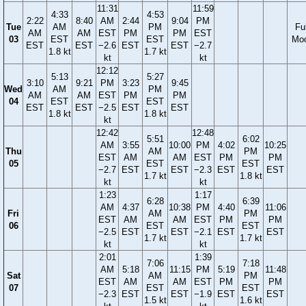
11:31
11:59
4:33
4:53
2:22
8:40
AM
2:44
9:04
PM
Tue
AM
PM
Ful
AM
AM
EST
PM
PM
EST
03
EST
EST
Mo
EST
EST
−2.6
EST
EST
−2.7
1.8 kt
1.7 kt
kt
kt
12:12
5:13
5:27
3:10
9:21
PM
3:23
9:45
Wed
AM
PM
AM
AM
EST
PM
PM
04
EST
EST
EST
EST
−2.5
EST
EST
1.8 kt
1.8 kt
kt
12:42
12:48
5:51
6:02
AM
3:55
10:00
PM
4:02
10:25
Thu
AM
PM
EST
AM
AM
EST
PM
PM
05
EST
EST
−2.7
EST
EST
−2.3
EST
EST
1.7 kt
1.8 kt
kt
kt
1:23
1:17
6:28
6:39
AM
4:37
10:38
PM
4:40
11:06
Fri
AM
PM
EST
AM
AM
EST
PM
PM
06
EST
EST
−2.5
EST
EST
−2.1
EST
EST
1.7 kt
1.7 kt
kt
kt
2:01
1:39
7:06
7:18
AM
5:18
11:15
PM
5:19
11:48
Sat
AM
PM
EST
AM
AM
EST
PM
PM
07
EST
EST
−2.3
EST
EST
−1.9
EST
EST
1.5 kt
1.6 kt