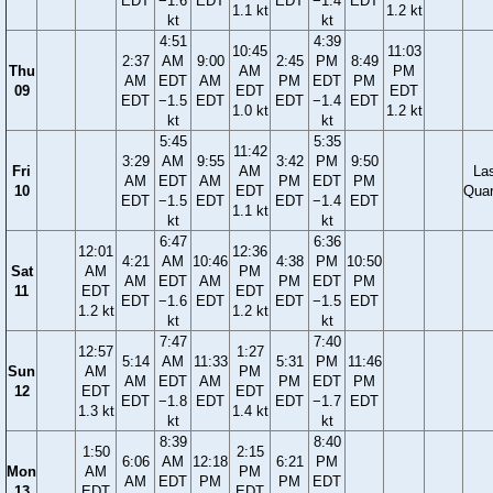
EDT
−1.6
EDT
EDT
−1.4
EDT
1.1 kt
1.2 kt
kt
kt
4:51
4:39
10:45
11:03
2:37
AM
9:00
2:45
PM
8:49
Thu
AM
PM
AM
EDT
AM
PM
EDT
PM
09
EDT
EDT
EDT
−1.5
EDT
EDT
−1.4
EDT
1.0 kt
1.2 kt
kt
kt
5:45
5:35
11:42
3:29
AM
9:55
3:42
PM
9:50
Fri
AM
La
AM
EDT
AM
PM
EDT
PM
10
EDT
Quar
EDT
−1.5
EDT
EDT
−1.4
EDT
1.1 kt
kt
kt
6:47
6:36
12:01
12:36
4:21
AM
10:46
4:38
PM
10:50
Sat
AM
PM
AM
EDT
AM
PM
EDT
PM
11
EDT
EDT
EDT
−1.6
EDT
EDT
−1.5
EDT
1.2 kt
1.2 kt
kt
kt
7:47
7:40
12:57
1:27
5:14
AM
11:33
5:31
PM
11:46
Sun
AM
PM
AM
EDT
AM
PM
EDT
PM
12
EDT
EDT
EDT
−1.8
EDT
EDT
−1.7
EDT
1.3 kt
1.4 kt
kt
kt
8:39
8:40
1:50
2:15
6:06
AM
12:18
6:21
PM
Mon
AM
PM
AM
EDT
PM
PM
EDT
13
EDT
EDT