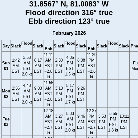
31.8567° N, 81.0083° W
Flood direction 316° true
Ebb direction 123° true
February 2026
Flood
Flood
Flood
Day
Slack
Slack
Slack
Slack
Slack
Slack
Pha
Ebb
Ebb
11:11
11:29
3:58
4:35
1:42
8:17
AM
2:30
8:38
PM
Sun
AM
PM
Ful
AM
AM
EST
PM
PM
EST
01
EST
EST
Mo
EST
EST
−2.8
EST
EST
−2.6
2.0 kt
1.5 kt
kt
kt
11:55
4:48
5:17
2:36
9:03
AM
3:13
9:26
Mon
AM
PM
AM
AM
EST
PM
PM
02
EST
EST
EST
EST
−2.8
EST
EST
2.0 kt
1.7 kt
kt
12:18
12:37
5:33
5:55
AM
3:27
9:46
PM
3:53
10:11
Tue
AM
PM
EST
AM
AM
EST
PM
PM
03
EST
EST
−2.7
EST
EST
−2.7
EST
EST
2.0 kt
1.8 kt
kt
kt