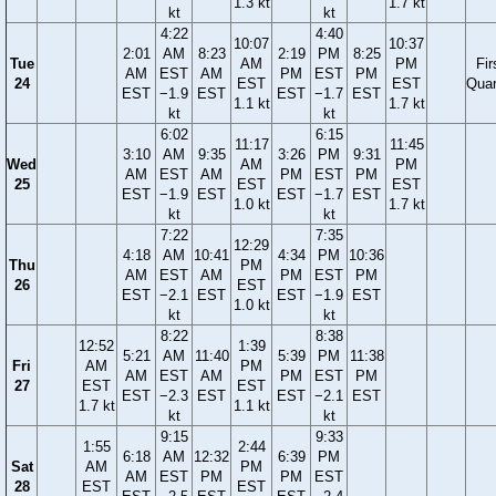
1.3 kt
1.7 kt
kt
kt
4:22
4:40
10:07
10:37
2:01
AM
8:23
2:19
PM
8:25
Tue
AM
PM
Fir
AM
EST
AM
PM
EST
PM
24
EST
EST
Quar
EST
−1.9
EST
EST
−1.7
EST
1.1 kt
1.7 kt
kt
kt
6:02
6:15
11:17
11:45
3:10
AM
9:35
3:26
PM
9:31
Wed
AM
PM
AM
EST
AM
PM
EST
PM
25
EST
EST
EST
−1.9
EST
EST
−1.7
EST
1.0 kt
1.7 kt
kt
kt
7:22
7:35
12:29
4:18
AM
10:41
4:34
PM
10:36
Thu
PM
AM
EST
AM
PM
EST
PM
26
EST
EST
−2.1
EST
EST
−1.9
EST
1.0 kt
kt
kt
8:22
8:38
12:52
1:39
5:21
AM
11:40
5:39
PM
11:38
Fri
AM
PM
AM
EST
AM
PM
EST
PM
27
EST
EST
EST
−2.3
EST
EST
−2.1
EST
1.7 kt
1.1 kt
kt
kt
9:15
9:33
1:55
2:44
6:18
AM
12:32
6:39
PM
Sat
AM
PM
AM
EST
PM
PM
EST
28
EST
EST