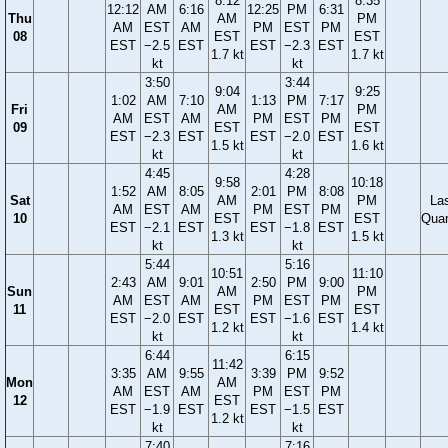
8:12
8:35
12:12
AM
6:16
12:25
PM
6:31
Thu
AM
PM
AM
EST
AM
PM
EST
PM
08
EST
EST
EST
−2.5
EST
EST
−2.3
EST
1.7 kt
1.7 kt
kt
kt
3:50
3:44
9:04
9:25
1:02
AM
7:10
1:13
PM
7:17
Fri
AM
PM
AM
EST
AM
PM
EST
PM
09
EST
EST
EST
−2.3
EST
EST
−2.0
EST
1.5 kt
1.6 kt
kt
kt
4:45
4:28
9:58
10:18
1:52
AM
8:05
2:01
PM
8:08
Sat
AM
PM
La
AM
EST
AM
PM
EST
PM
10
EST
EST
Quar
EST
−2.1
EST
EST
−1.8
EST
1.3 kt
1.5 kt
kt
kt
5:44
5:16
10:51
11:10
2:43
AM
9:01
2:50
PM
9:00
Sun
AM
PM
AM
EST
AM
PM
EST
PM
11
EST
EST
EST
−2.0
EST
EST
−1.6
EST
1.2 kt
1.4 kt
kt
kt
6:44
6:15
11:42
3:35
AM
9:55
3:39
PM
9:52
Mon
AM
AM
EST
AM
PM
EST
PM
12
EST
EST
−1.9
EST
EST
−1.5
EST
1.2 kt
kt
kt
7:40
7:16