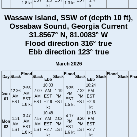
EST
−2.5
EST
EST
−2.4
1.8 kt
1.3 kt
kt
kt
Wassaw Island, SSW of (depth 10 ft),
Ossabaw Sound, Georgia Current
31.8567° N, 81.0083° W
Flood direction 316° true
Ebb direction 123° true
March 2026
Flood
Flood
Flood
Day
Slack
Slack
Slack
Slack
Slack
Slack
Pha
Ebb
Ebb
10:03
10:24
2:55
3:35
12:36
7:09
AM
1:19
7:32
PM
Sun
AM
PM
AM
AM
EST
PM
PM
EST
01
EST
EST
EST
EST
−2.6
EST
EST
−2.6
1.8 kt
1.5 kt
kt
kt
10:48
11:13
3:47
4:17
1:31
7:57
AM
2:02
8:20
PM
Mon
AM
PM
AM
AM
EST
PM
PM
EST
02
EST
EST
EST
EST
−2.7
EST
EST
−2.7
1.8 kt
1.6 kt
kt
kt