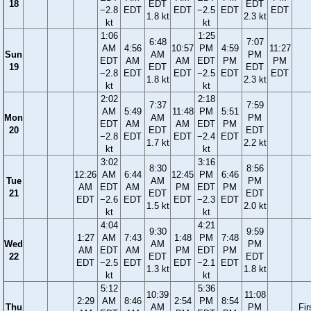
18
EDT
EDT
−2.8
EDT
EDT
−2.5
EDT
EDT
1.8 kt
2.3 kt
kt
kt
1:06
1:25
6:48
7:07
AM
4:56
10:57
PM
4:59
11:27
Sun
AM
PM
EDT
AM
AM
EDT
PM
PM
19
EDT
EDT
−2.8
EDT
EDT
−2.5
EDT
EDT
1.8 kt
2.3 kt
kt
kt
2:02
2:18
7:37
7:59
AM
5:49
11:48
PM
5:51
Mon
AM
PM
EDT
AM
AM
EDT
PM
20
EDT
EDT
−2.8
EDT
EDT
−2.4
EDT
1.7 kt
2.2 kt
kt
kt
3:02
3:16
8:30
8:56
12:26
AM
6:44
12:45
PM
6:46
Tue
AM
PM
AM
EDT
AM
PM
EDT
PM
21
EDT
EDT
EDT
−2.6
EDT
EDT
−2.3
EDT
1.5 kt
2.0 kt
kt
kt
4:04
4:21
9:30
9:59
1:27
AM
7:43
1:48
PM
7:48
Wed
AM
PM
AM
EDT
AM
PM
EDT
PM
22
EDT
EDT
EDT
−2.5
EDT
EDT
−2.1
EDT
1.3 kt
1.8 kt
kt
kt
5:12
5:36
10:39
11:08
2:29
AM
8:46
2:54
PM
8:54
Thu
AM
PM
Fir