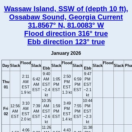
Wassaw Island, SSW of (depth 10 ft),
Ossabaw Sound, Georgia Current
31.8567° N, 81.0083° W
Flood direction 316° true
Ebb direction 123° true
January 2026
Flood
Flood
Flood
Day
Slack
Slack
Slack
Slack
Slack
Slack
Pha
Ebb
Ebb
9:40
9:47
2:11
2:50
6:42
AM
1:05
6:59
PM
Thu
AM
PM
AM
EST
PM
PM
EST
01
EST
EST
EST
−2.4
EST
EST
−2.1
1.9 kt
1.3 kt
kt
kt
10:35
10:44
3:10
3:49
12:56
7:39
AM
1:59
7:55
PM
Fri
AM
PM
AM
AM
EST
PM
PM
EST
02
EST
EST
EST
EST
−2.6
EST
EST
−2.3
2.0 kt
1.4 kt
kt
kt
11:26
11:38
4:06
4:43