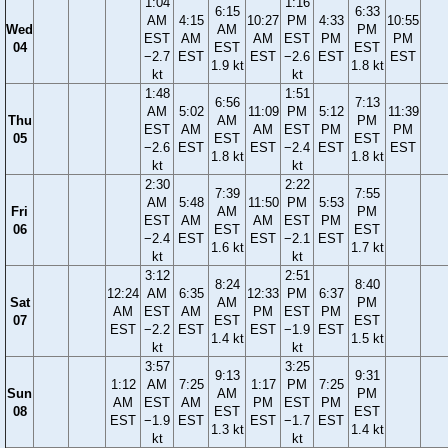
1:04
1:16
6:15
6:33
AM
4:15
10:27
PM
4:33
10:55
Wed
AM
PM
EST
AM
AM
EST
PM
PM
04
EST
EST
−2.7
EST
EST
−2.6
EST
EST
1.9 kt
1.8 kt
kt
kt
1:48
1:51
6:56
7:13
AM
5:02
11:09
PM
5:12
11:39
Thu
AM
PM
EST
AM
AM
EST
PM
PM
05
EST
EST
−2.6
EST
EST
−2.4
EST
EST
1.8 kt
1.8 kt
kt
kt
2:30
2:22
7:39
7:55
AM
5:48
11:50
PM
5:53
Fri
AM
PM
EST
AM
AM
EST
PM
06
EST
EST
−2.4
EST
EST
−2.1
EST
1.6 kt
1.7 kt
kt
kt
3:12
2:51
8:24
8:40
12:24
AM
6:35
12:33
PM
6:37
Sat
AM
PM
AM
EST
AM
PM
EST
PM
07
EST
EST
EST
−2.2
EST
EST
−1.9
EST
1.4 kt
1.5 kt
kt
kt
3:57
3:25
9:13
9:31
1:12
AM
7:25
1:17
PM
7:25
Sun
AM
PM
AM
EST
AM
PM
EST
PM
08
EST
EST
EST
−1.9
EST
EST
−1.7
EST
1.3 kt
1.4 kt
kt
kt