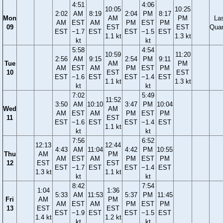
4:51
4:06
10:05
10:25
2:02
AM
8:19
2:04
PM
8:17
Mon
AM
PM
La
AM
EST
AM
PM
EST
PM
09
EST
EST
Quar
EST
−1.7
EST
EST
−1.5
EST
1.1 kt
1.3 kt
kt
kt
5:58
4:54
10:59
11:20
2:56
AM
9:15
2:54
PM
9:11
Tue
AM
PM
AM
EST
AM
PM
EST
PM
10
EST
EST
EST
−1.6
EST
EST
−1.4
EST
1.1 kt
1.3 kt
kt
kt
7:02
5:49
11:52
3:50
AM
10:10
3:47
PM
10:04
Wed
AM
AM
EST
AM
PM
EST
PM
11
EST
EST
−1.6
EST
EST
−1.4
EST
1.1 kt
kt
kt
7:56
6:52
12:13
12:44
4:43
AM
11:04
4:42
PM
10:55
Thu
AM
PM
AM
EST
AM
PM
EST
PM
12
EST
EST
EST
−1.7
EST
EST
−1.4
EST
1.3 kt
1.1 kt
kt
kt
8:42
7:54
1:04
1:36
5:33
AM
11:53
5:37
PM
11:45
Fri
AM
PM
AM
EST
AM
PM
EST
PM
13
EST
EST
EST
−1.9
EST
EST
−1.5
EST
1.4 kt
1.2 kt
kt
kt