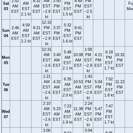
1:52
8:32
AM
2:50
8:49
PM
Sat
AM
PM
Ful
AM
AM
EST
PM
PM
EST
03
EST
EST
Mo
EST
EST
−2.8
EST
EST
−2.5
2.1 kt
1.5 kt
kt
kt
12:15
4:59
5:32
2:46
9:21
PM
3:37
9:41
Sun
AM
PM
AM
AM
EST
PM
PM
04
EST
EST
EST
EST
−2.9
EST
EST
2.2 kt
1.6 kt
kt
12:31
1:00
5:48
6:18
AM
3:40
10:08
PM
4:21
10:32
Mon
AM
PM
EST
AM
AM
EST
PM
PM
05
EST
EST
−2.6
EST
EST
−2.9
EST
EST
2.1 kt
1.7 kt
kt
kt
1:21
1:43
6:35
7:02
AM
4:32
10:53
PM
5:04
11:22
Tue
AM
PM
EST
AM
AM
EST
PM
PM
06
EST
EST
−2.6
EST
EST
−2.8
EST
EST
2.0 kt
1.8 kt
kt
kt
2:10
2:24
7:23
7:47
AM
5:23
11:39
PM
5:47
Wed
AM
PM
EST
AM
AM
EST
PM
07
EST
EST
−2.6
EST
EST
−2.6
EST
1.9 kt
1.7 kt
kt
kt
3:00
3:04