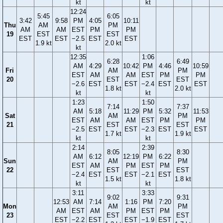
kt
kt
12:24
5:45
6:05
3:42
9:58
PM
4:05
10:11
Thu
AM
PM
AM
AM
EST
PM
PM
19
EST
EST
EST
EST
−2.5
EST
EST
1.9 kt
2.0 kt
kt
12:35
1:06
6:28
6:49
AM
4:29
10:42
PM
4:46
10:59
Fri
AM
PM
EST
AM
AM
EST
PM
PM
20
EST
EST
−2.6
EST
EST
−2.4
EST
EST
1.8 kt
2.0 kt
kt
kt
1:23
1:50
7:14
7:37
AM
5:18
11:29
PM
5:32
11:53
Sat
AM
PM
EST
AM
AM
EST
PM
PM
21
EST
EST
−2.5
EST
EST
−2.3
EST
EST
1.7 kt
1.9 kt
kt
kt
2:14
2:39
8:05
8:30
AM
6:12
12:19
PM
6:22
Sun
AM
PM
EST
AM
PM
EST
PM
22
EST
EST
−2.4
EST
EST
−2.1
EST
1.5 kt
1.8 kt
kt
kt
3:11
3:33
9:02
9:31
12:53
AM
7:14
1:16
PM
7:20
Mon
AM
PM
AM
EST
AM
PM
EST
PM
23
EST
EST
EST
−2.2
EST
EST
−1.9
EST