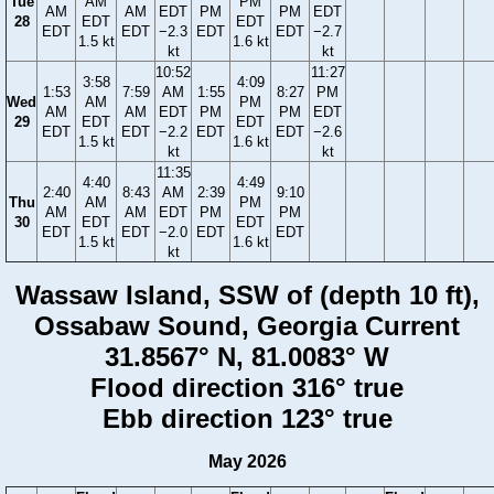
Tue
AM
PM
AM
AM
EDT
PM
PM
EDT
28
EDT
EDT
EDT
EDT
−2.3
EDT
EDT
−2.7
1.5 kt
1.6 kt
kt
kt
10:52
11:27
3:58
4:09
1:53
7:59
AM
1:55
8:27
PM
Wed
AM
PM
AM
AM
EDT
PM
PM
EDT
29
EDT
EDT
EDT
EDT
−2.2
EDT
EDT
−2.6
1.5 kt
1.6 kt
kt
kt
11:35
4:40
4:49
2:40
8:43
AM
2:39
9:10
Thu
AM
PM
AM
AM
EDT
PM
PM
30
EDT
EDT
EDT
EDT
−2.0
EDT
EDT
1.5 kt
1.6 kt
kt
Wassaw Island, SSW of (depth 10 ft),
Ossabaw Sound, Georgia Current
31.8567° N, 81.0083° W
Flood direction 316° true
Ebb direction 123° true
May 2026