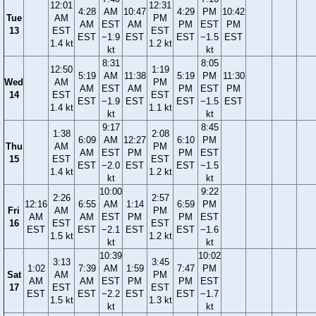
12:01
12:31
4:28
AM
10:47
4:29
PM
10:42
Tue
AM
PM
AM
EST
AM
PM
EST
PM
13
EST
EST
EST
−1.9
EST
EST
−1.5
EST
1.4 kt
1.2 kt
kt
kt
8:31
8:05
12:50
1:19
5:19
AM
11:38
5:19
PM
11:30
Wed
AM
PM
AM
EST
AM
PM
EST
PM
14
EST
EST
EST
−1.9
EST
EST
−1.5
EST
1.4 kt
1.1 kt
kt
kt
9:17
8:45
1:38
2:08
6:09
AM
12:27
6:10
PM
Thu
AM
PM
AM
EST
PM
PM
EST
15
EST
EST
EST
−2.0
EST
EST
−1.5
1.4 kt
1.2 kt
kt
kt
10:00
9:22
2:26
2:57
12:16
6:55
AM
1:14
6:59
PM
Fri
AM
PM
AM
AM
EST
PM
PM
EST
16
EST
EST
EST
EST
−2.1
EST
EST
−1.6
1.5 kt
1.2 kt
kt
kt
10:39
10:02
3:13
3:45
1:02
7:39
AM
1:59
7:47
PM
Sat
AM
PM
AM
AM
EST
PM
PM
EST
17
EST
EST
EST
EST
−2.2
EST
EST
−1.7
1.5 kt
1.3 kt
kt
kt