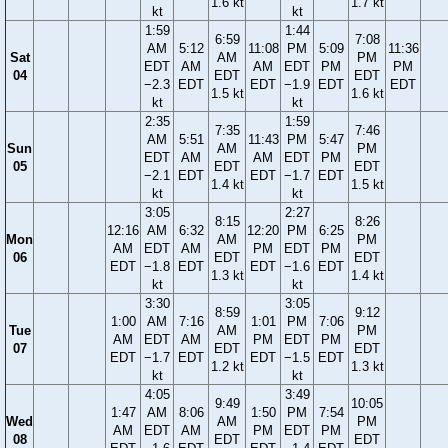
1.6 kt
1.7 kt
kt
kt
1:59
1:44
6:59
7:08
AM
5:12
11:08
PM
5:09
11:36
Sat
AM
PM
EDT
AM
AM
EDT
PM
PM
04
EDT
EDT
−2.3
EDT
EDT
−1.9
EDT
EDT
1.5 kt
1.6 kt
kt
kt
2:35
1:59
7:35
7:46
AM
5:51
11:43
PM
5:47
Sun
AM
PM
EDT
AM
AM
EDT
PM
05
EDT
EDT
−2.1
EDT
EDT
−1.7
EDT
1.4 kt
1.5 kt
kt
kt
3:05
2:27
8:15
8:26
12:16
AM
6:32
12:20
PM
6:25
Mon
AM
PM
AM
EDT
AM
PM
EDT
PM
06
EDT
EDT
EDT
−1.8
EDT
EDT
−1.6
EDT
1.3 kt
1.4 kt
kt
kt
3:30
3:05
8:59
9:12
1:00
AM
7:16
1:01
PM
7:06
Tue
AM
PM
AM
EDT
AM
PM
EDT
PM
07
EDT
EDT
EDT
−1.7
EDT
EDT
−1.5
EDT
1.2 kt
1.3 kt
kt
kt
4:05
3:49
9:49
10:05
1:47
AM
8:06
1:50
PM
7:54
Wed
AM
PM
AM
EDT
AM
PM
EDT
PM
08
EDT
EDT