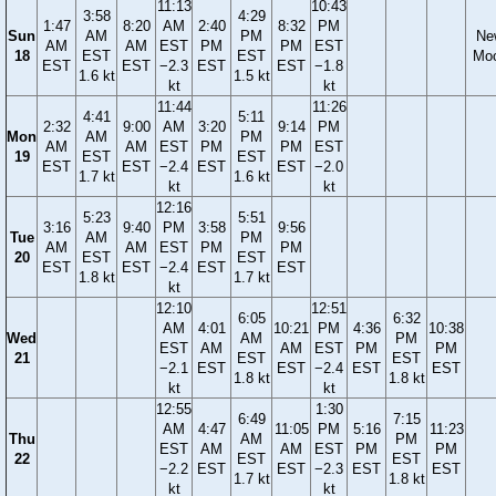
11:13
10:43
3:58
4:29
1:47
8:20
AM
2:40
8:32
PM
Sun
AM
PM
Ne
AM
AM
EST
PM
PM
EST
18
EST
EST
Mo
EST
EST
−2.3
EST
EST
−1.8
1.6 kt
1.5 kt
kt
kt
11:44
11:26
4:41
5:11
2:32
9:00
AM
3:20
9:14
PM
Mon
AM
PM
AM
AM
EST
PM
PM
EST
19
EST
EST
EST
EST
−2.4
EST
EST
−2.0
1.7 kt
1.6 kt
kt
kt
12:16
5:23
5:51
3:16
9:40
PM
3:58
9:56
Tue
AM
PM
AM
AM
EST
PM
PM
20
EST
EST
EST
EST
−2.4
EST
EST
1.8 kt
1.7 kt
kt
12:10
12:51
6:05
6:32
AM
4:01
10:21
PM
4:36
10:38
Wed
AM
PM
EST
AM
AM
EST
PM
PM
21
EST
EST
−2.1
EST
EST
−2.4
EST
EST
1.8 kt
1.8 kt
kt
kt
12:55
1:30
6:49
7:15
AM
4:47
11:05
PM
5:16
11:23
Thu
AM
PM
EST
AM
AM
EST
PM
PM
22
EST
EST
−2.2
EST
EST
−2.3
EST
EST
1.7 kt
1.8 kt
kt
kt