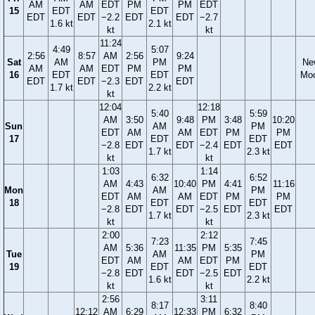
AM
AM
EDT
PM
PM
EDT
15
EDT
EDT
EDT
EDT
−2.2
EDT
EDT
−2.7
1.6 kt
2.1 kt
kt
kt
11:24
4:49
5:07
2:56
8:57
AM
2:56
9:24
Sat
AM
PM
Ne
AM
AM
EDT
PM
PM
16
EDT
EDT
Mo
EDT
EDT
−2.3
EDT
EDT
1.7 kt
2.2 kt
kt
12:04
12:18
5:40
5:59
AM
3:50
9:48
PM
3:48
10:20
Sun
AM
PM
EDT
AM
AM
EDT
PM
PM
17
EDT
EDT
−2.8
EDT
EDT
−2.4
EDT
EDT
1.7 kt
2.3 kt
kt
kt
1:03
1:14
6:32
6:52
AM
4:43
10:40
PM
4:41
11:16
Mon
AM
PM
EDT
AM
AM
EDT
PM
PM
18
EDT
EDT
−2.8
EDT
EDT
−2.5
EDT
EDT
1.7 kt
2.3 kt
kt
kt
2:00
2:12
7:23
7:45
AM
5:36
11:35
PM
5:35
Tue
AM
PM
EDT
AM
AM
EDT
PM
19
EDT
EDT
−2.8
EDT
EDT
−2.5
EDT
1.6 kt
2.2 kt
kt
kt
2:56
3:11
8:17
8:40
12:12
AM
6:29
12:33
PM
6:32