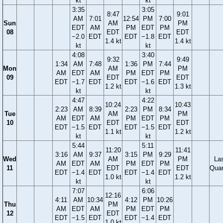
kt
kt
3:35
3:05
8:47
9:01
AM
7:01
12:54
PM
7:00
Sun
AM
PM
EDT
AM
PM
EDT
PM
08
EDT
EDT
−2.0
EDT
EDT
−1.8
EDT
1.4 kt
1.4 kt
kt
kt
4:08
3:40
9:32
9:49
1:34
AM
7:48
1:36
PM
7:44
Mon
AM
PM
AM
EDT
AM
PM
EDT
PM
09
EDT
EDT
EDT
−1.7
EDT
EDT
−1.6
EDT
1.2 kt
1.3 kt
kt
kt
4:47
4:22
10:24
10:43
2:23
AM
8:39
2:23
PM
8:34
Tue
AM
PM
AM
EDT
AM
PM
EDT
PM
10
EDT
EDT
EDT
−1.5
EDT
EDT
−1.5
EDT
1.1 kt
1.2 kt
kt
kt
5:44
5:11
11:20
11:41
3:16
AM
9:37
3:15
PM
9:29
Wed
AM
PM
La
AM
EDT
AM
PM
EDT
PM
11
EDT
EDT
Quar
EDT
−1.4
EDT
EDT
−1.4
EDT
1.0 kt
1.2 kt
kt
kt
7:07
6:06
12:16
4:11
AM
10:34
4:12
PM
10:26
Thu
PM
AM
EDT
AM
PM
EDT
PM
12
EDT
EDT
−1.5
EDT
EDT
−1.4
EDT
1.0 kt