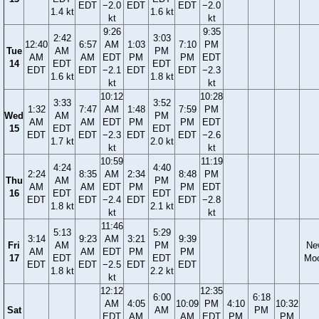
EDT
−2.0
EDT
EDT
−2.0
1.4 kt
1.6 kt
kt
kt
9:26
9:35
2:42
3:03
12:40
6:57
AM
1:03
7:10
PM
Tue
AM
PM
AM
AM
EDT
PM
PM
EDT
14
EDT
EDT
EDT
EDT
−2.1
EDT
EDT
−2.3
1.6 kt
1.8 kt
kt
kt
10:12
10:28
3:33
3:52
1:32
7:47
AM
1:48
7:59
PM
Wed
AM
PM
AM
AM
EDT
PM
PM
EDT
15
EDT
EDT
EDT
EDT
−2.3
EDT
EDT
−2.6
1.7 kt
2.0 kt
kt
kt
10:59
11:19
4:24
4:40
2:24
8:35
AM
2:34
8:48
PM
Thu
AM
PM
AM
AM
EDT
PM
PM
EDT
16
EDT
EDT
EDT
EDT
−2.4
EDT
EDT
−2.8
1.8 kt
2.1 kt
kt
kt
11:46
5:13
5:29
3:14
9:23
AM
3:21
9:39
Fri
AM
PM
Ne
AM
AM
EDT
PM
PM
17
EDT
EDT
Mo
EDT
EDT
−2.5
EDT
EDT
1.8 kt
2.2 kt
kt
12:12
12:35
6:00
6:18
AM
4:05
10:09
PM
4:10
10:32
Sat
AM
PM
EDT
AM
AM
EDT
PM
PM