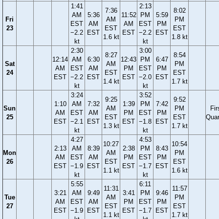
1:41
2:13
7:36
8:02
AM
5:36
11:52
PM
5:59
Fri
AM
PM
EST
AM
AM
EST
PM
23
EST
EST
−2.2
EST
EST
−2.2
EST
1.6 kt
1.8 kt
kt
kt
2:30
3:00
8:27
8:54
12:14
AM
6:30
12:43
PM
6:47
Sat
AM
PM
AM
EST
AM
PM
EST
PM
24
EST
EST
EST
−2.2
EST
EST
−2.0
EST
1.4 kt
1.7 kt
kt
kt
3:24
3:52
9:25
9:52
1:10
AM
7:32
1:39
PM
7:42
Sun
AM
PM
Fir
AM
EST
AM
PM
EST
PM
25
EST
EST
Quar
EST
−2.1
EST
EST
−1.8
EST
1.3 kt
1.7 kt
kt
kt
4:27
4:53
10:27
10:54
2:13
AM
8:39
2:38
PM
8:43
Mon
AM
PM
AM
EST
AM
PM
EST
PM
26
EST
EST
EST
−1.9
EST
EST
−1.7
EST
1.1 kt
1.6 kt
kt
kt
5:55
6:11
11:31
11:57
3:21
AM
9:49
3:41
PM
9:46
Tue
AM
PM
AM
EST
AM
PM
EST
PM
27
EST
EST
EST
−1.9
EST
EST
−1.7
EST
1.1 kt
1.7 kt