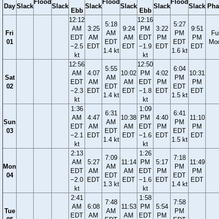
Flood
Flood
Flood
Day
Slack
Slack
Slack
Slack
Slack
Slack
Pha
Ebb
Ebb
12:12
12:16
5:18
5:27
AM
3:25
9:24
PM
3:22
9:51
Fri
AM
PM
Ful
EDT
AM
AM
EDT
PM
PM
01
EDT
EDT
Mo
−2.5
EDT
EDT
−1.9
EDT
EDT
1.4 kt
1.6 kt
kt
kt
12:56
12:50
5:55
6:04
AM
4:07
10:02
PM
4:02
10:31
Sat
AM
PM
EDT
AM
AM
EDT
PM
PM
02
EDT
EDT
−2.3
EDT
EDT
−1.8
EDT
EDT
1.4 kt
1.5 kt
kt
kt
1:36
1:09
6:31
6:41
AM
4:47
10:38
PM
4:40
11:10
Sun
AM
PM
EDT
AM
AM
EDT
PM
PM
03
EDT
EDT
−2.1
EDT
EDT
−1.6
EDT
EDT
1.4 kt
1.5 kt
kt
kt
2:13
1:26
7:09
7:18
AM
5:27
11:14
PM
5:17
11:49
Mon
AM
PM
EDT
AM
AM
EDT
PM
PM
04
EDT
EDT
−2.0
EDT
EDT
−1.6
EDT
EDT
1.3 kt
1.4 kt
kt
kt
2:41
1:58
7:48
7:58
AM
6:08
11:53
PM
5:54
Tue
AM
PM
EDT
AM
AM
EDT
PM