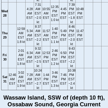
kt
kt
7:31
7:39
12:35
4:28
AM
10:55
4:45
PM
10:48
Wed
PM
AM
EST
AM
PM
EST
PM
28
EST
EST
−2.0
EST
EST
−1.8
EST
1.0 kt
kt
kt
8:37
8:46
12:59
1:40
5:34
AM
11:57
5:49
PM
11:47
Thu
AM
PM
AM
EST
AM
PM
EST
PM
29
EST
EST
EST
−2.2
EST
EST
−2.0
EST
1.8 kt
1.1 kt
kt
kt
9:32
9:43
2:01
2:46
6:34
AM
12:53
6:50
PM
Fri
AM
PM
AM
EST
PM
PM
EST
30
EST
EST
EST
−2.5
EST
EST
−2.2
1.8 kt
1.2 kt
kt
kt
10:24
10:38
3:02
3:46
12:46
7:28
AM
1:44
7:46
PM
Sat
AM
PM
AM
AM
EST
PM
PM
EST
31
EST
EST
EST
EST
−2.7
EST
EST
−2.4
1.9 kt
1.3 kt
kt
kt
Wassaw Island, SSW of (depth 10 ft),
Ossabaw Sound, Georgia Current