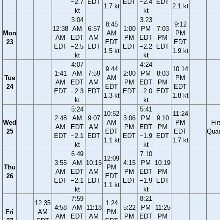
−2.7
EDT
EDT
−2.4
EDT
1.7 kt
2.1 kt
kt
kt
3:04
3:23
8:45
9:12
12:38
AM
6:57
1:00
PM
7:03
Mon
AM
PM
AM
EDT
AM
PM
EDT
PM
23
EDT
EDT
EDT
−2.5
EDT
EDT
−2.2
EDT
1.5 kt
1.9 kt
kt
kt
4:07
4:24
9:44
10:14
1:41
AM
7:59
2:00
PM
8:03
Tue
AM
PM
AM
EDT
AM
PM
EDT
PM
24
EDT
EDT
EDT
−2.3
EDT
EDT
−2.0
EDT
1.3 kt
1.8 kt
kt
kt
5:24
5:41
10:52
11:24
2:48
AM
9:07
3:06
PM
9:10
Wed
AM
PM
Fir
AM
EDT
AM
PM
EDT
PM
25
EDT
EDT
Quar
EDT
−2.1
EDT
EDT
−1.9
EDT
1.1 kt
1.7 kt
kt
kt
6:49
7:10
12:09
3:55
AM
10:15
4:15
PM
10:19
Thu
PM
AM
EDT
AM
PM
EDT
PM
26
EDT
EDT
−2.1
EDT
EDT
−1.9
EDT
1.1 kt
kt
kt
7:59
8:21
12:35
1:24
4:58
AM
11:18
5:22
PM
11:25
Fri
AM
PM
AM
EDT
AM
PM
EDT
PM