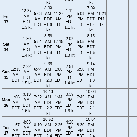
kt
kt
8:09
7:09
12:37
1:11
5:03
AM
11:27
5:09
PM
11:21
Fri
AM
PM
AM
EDT
AM
PM
EDT
PM
13
EDT
EDT
EDT
−1.6
EDT
EDT
−1.4
EDT
1.3 kt
1.1 kt
kt
kt
8:56
8:15
1:30
2:02
5:54
AM
12:15
6:05
PM
Sat
AM
PM
AM
EDT
PM
PM
EDT
14
EDT
EDT
EDT
−1.8
EDT
EDT
−1.6
1.4 kt
1.3 kt
kt
kt
9:36
9:14
2:22
2:51
12:15
6:44
AM
1:00
6:56
PM
Sun
AM
PM
AM
AM
EDT
PM
PM
EDT
15
EDT
EDT
EDT
EDT
−2.0
EDT
EDT
−1.8
1.5 kt
1.4 kt
kt
kt
10:13
10:06
3:13
3:39
1:06
7:32
AM
1:44
7:45
PM
Mon
AM
PM
AM
AM
EDT
PM
PM
EDT
16
EDT
EDT
EDT
EDT
−2.2
EDT
EDT
−2.1
1.6 kt
1.6 kt
kt
kt
10:52
10:54
4:03
4:26
1:57
8:19
AM
2:26
8:30
PM
Tue
AM
PM
AM
AM
EDT
PM
PM
EDT
17
EDT
EDT
EDT
EDT
−2.4
EDT
EDT
−2.4