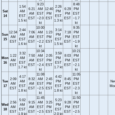
9:23
8:48
1:54
2:26
6:21
AM
12:40
6:29
PM
Sat
AM
PM
AM
EST
PM
PM
EST
14
EST
EST
EST
−2.0
EST
EST
−1.7
1.5 kt
1.3 kt
kt
kt
10:00
9:35
2:44
3:14
12:34
7:06
AM
1:23
7:18
PM
Sun
AM
PM
AM
AM
EST
PM
PM
EST
15
EST
EST
EST
EST
−2.2
EST
EST
−1.9
1.6 kt
1.5 kt
kt
kt
10:34
10:21
3:32
3:59
1:22
7:50
AM
2:05
8:03
PM
Mon
AM
PM
AM
AM
EST
PM
PM
EST
16
EST
EST
EST
EST
−2.4
EST
EST
−2.1
1.7 kt
1.7 kt
kt
kt
11:08
11:05
4:17
4:42
2:09
8:32
AM
2:45
8:45
PM
Tue
AM
PM
Ne
AM
AM
EST
PM
PM
EST
17
EST
EST
Mo
EST
EST
−2.5
EST
EST
−2.3
1.8 kt
1.8 kt
kt
kt
11:45
11:50
5:02
5:23
2:56
9:15
AM
3:25
9:28
PM
Wed
AM
PM
AM
AM
EST
PM
PM
EST
18
EST
EST
EST
EST
−2.5
EST
EST
−2.5
1.9 kt
2.0 kt