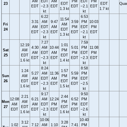
AM
EDT
AM
PM
EDT
PM
23
EDT
EDT
Quar
EDT
−2.3
EDT
EDT
−2.1
EDT
1.3 kt
1.7 kt
kt
kt
6:22
6:53
11:54
3:31
AM
9:47
3:59
PM
10:03
Fri
AM
AM
EDT
AM
PM
EDT
PM
24
EDT
EDT
−2.3
EDT
EDT
−2.1
EDT
1.3 kt
kt
kt
7:27
7:59
12:19
1:01
4:30
AM
10:44
5:01
PM
11:08
Sat
AM
PM
AM
EDT
AM
PM
EDT
PM
25
EDT
EDT
EDT
−2.3
EDT
EDT
−2.3
EDT
1.6 kt
1.4 kt
kt
kt
8:24
8:58
1:24
1:57
5:27
AM
11:36
5:59
PM
Sun
AM
PM
AM
EDT
AM
PM
EDT
26
EDT
EDT
EDT
−2.3
EDT
EDT
−2.5
1.6 kt
1.5 kt
kt
kt
9:17
9:50
2:21
2:44
12:08
6:21
AM
12:24
6:52
PM
Mon
AM
PM
AM
AM
EDT
PM
PM
EDT
27
EDT
EDT
EDT
EDT
−2.3
EDT
EDT
−2.6
1.6 kt
1.6 kt
kt
kt
10:06
10:40
3:12
3:28
1:02
7:12
AM
1:10
7:41
PM