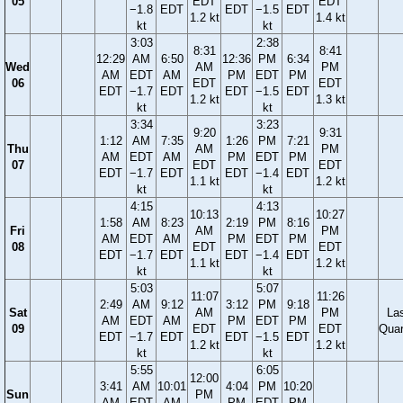
05
EDT
EDT
−1.8
EDT
EDT
−1.5
EDT
1.2 kt
1.4 kt
kt
kt
3:03
2:38
8:31
8:41
12:29
AM
6:50
12:36
PM
6:34
Wed
AM
PM
AM
EDT
AM
PM
EDT
PM
06
EDT
EDT
EDT
−1.7
EDT
EDT
−1.5
EDT
1.2 kt
1.3 kt
kt
kt
3:34
3:23
9:20
9:31
1:12
AM
7:35
1:26
PM
7:21
Thu
AM
PM
AM
EDT
AM
PM
EDT
PM
07
EDT
EDT
EDT
−1.7
EDT
EDT
−1.4
EDT
1.1 kt
1.2 kt
kt
kt
4:15
4:13
10:13
10:27
1:58
AM
8:23
2:19
PM
8:16
Fri
AM
PM
AM
EDT
AM
PM
EDT
PM
08
EDT
EDT
EDT
−1.7
EDT
EDT
−1.4
EDT
1.1 kt
1.2 kt
kt
kt
5:03
5:07
11:07
11:26
2:49
AM
9:12
3:12
PM
9:18
Sat
AM
PM
La
AM
EDT
AM
PM
EDT
PM
09
EDT
EDT
Quar
EDT
−1.7
EDT
EDT
−1.5
EDT
1.2 kt
1.2 kt
kt
kt
5:55
6:05
12:00
3:41
AM
10:01
4:04
PM
10:20
Sun
PM
AM
EDT
AM
PM
EDT
PM