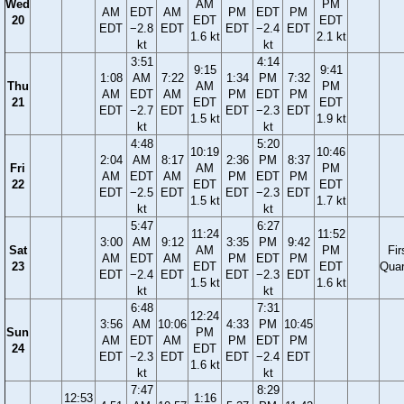
Wed
AM
PM
AM
EDT
AM
PM
EDT
PM
20
EDT
EDT
EDT
−2.8
EDT
EDT
−2.4
EDT
1.6 kt
2.1 kt
kt
kt
3:51
4:14
9:15
9:41
1:08
AM
7:22
1:34
PM
7:32
Thu
AM
PM
AM
EDT
AM
PM
EDT
PM
21
EDT
EDT
EDT
−2.7
EDT
EDT
−2.3
EDT
1.5 kt
1.9 kt
kt
kt
4:48
5:20
10:19
10:46
2:04
AM
8:17
2:36
PM
8:37
Fri
AM
PM
AM
EDT
AM
PM
EDT
PM
22
EDT
EDT
EDT
−2.5
EDT
EDT
−2.3
EDT
1.5 kt
1.7 kt
kt
kt
5:47
6:27
11:24
11:52
3:00
AM
9:12
3:35
PM
9:42
Sat
AM
PM
Fir
AM
EDT
AM
PM
EDT
PM
23
EDT
EDT
Quar
EDT
−2.4
EDT
EDT
−2.3
EDT
1.5 kt
1.6 kt
kt
kt
6:48
7:31
12:24
3:56
AM
10:06
4:33
PM
10:45
Sun
PM
AM
EDT
AM
PM
EDT
PM
24
EDT
EDT
−2.3
EDT
EDT
−2.4
EDT
1.6 kt
kt
kt
7:47
8:29
12:53
1:16