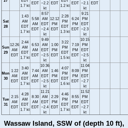
27
EDT
EDT
EDT
−2.2
EDT
EDT
−2.1
EDT
1.7 kt
1.2 kt
kt
kt
8:57
9:21
1:43
2:28
5:58
AM
12:12
6:24
PM
Sat
AM
PM
AM
EDT
PM
PM
EDT
28
EDT
EDT
EDT
−2.4
EDT
EDT
−2.3
1.7 kt
1.3 kt
kt
kt
9:49
10:15
2:44
3:22
12:26
6:53
AM
1:00
7:19
PM
Sun
AM
PM
AM
AM
EDT
PM
PM
EDT
29
EDT
EDT
EDT
EDT
−2.5
EDT
EDT
−2.5
1.7 kt
1.5 kt
kt
kt
10:36
11:04
3:40
4:07
1:22
7:44
AM
1:46
8:09
PM
Mon
AM
PM
AM
AM
EDT
PM
PM
EDT
30
EDT
EDT
EDT
EDT
−2.5
EDT
EDT
−2.7
1.7 kt
1.6 kt
kt
kt
11:21
11:52
4:28
4:46
2:15
8:30
AM
2:29
8:55
PM
Tue
AM
PM
AM
AM
EDT
PM
PM
EDT
31
EDT
EDT
EDT
EDT
−2.4
EDT
EDT
−2.7
1.7 kt
1.7 kt
kt
kt
Wassaw Island, SSW of (depth 10 ft),