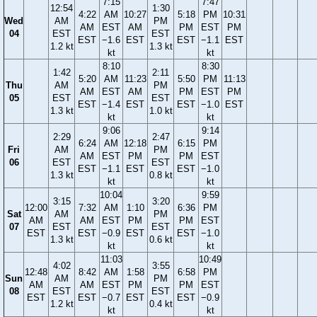
7:15
7:47
12:54
1:30
4:22
AM
10:27
5:18
PM
10:31
Wed
AM
PM
AM
EST
AM
PM
EST
PM
04
EST
EST
EST
−1.6
EST
EST
−1.1
EST
1.2 kt
1.3 kt
kt
kt
8:10
8:30
1:42
2:11
5:20
AM
11:23
5:50
PM
11:13
Thu
AM
PM
AM
EST
AM
PM
EST
PM
05
EST
EST
EST
−1.4
EST
EST
−1.0
EST
1.3 kt
1.0 kt
kt
kt
9:06
9:14
2:29
2:47
6:24
AM
12:18
6:15
PM
Fri
AM
PM
AM
EST
PM
PM
EST
06
EST
EST
EST
−1.1
EST
EST
−1.0
1.3 kt
0.8 kt
kt
kt
10:04
9:59
3:15
3:20
12:00
7:32
AM
1:10
6:36
PM
Sat
AM
PM
AM
AM
EST
PM
PM
EST
07
EST
EST
EST
EST
−0.9
EST
EST
−1.0
1.3 kt
0.6 kt
kt
kt
11:03
10:49
4:02
3:55
12:48
8:42
AM
1:58
6:58
PM
Sun
AM
PM
AM
AM
EST
PM
PM
EST
08
EST
EST
EST
EST
−0.7
EST
EST
−0.9
1.2 kt
0.4 kt
kt
kt