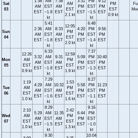
1:38
AM
7:38
3:31
PM
9:12
Sat
AM
PM
Ful
AM
EST
AM
PM
EST
PM
03
EST
EST
Mo
EST
−1.8
EST
EST
−1.5
EST
2.1 kt
0.9 kt
kt
kt
5:41
6:48
12:05
2:36
AM
8:33
4:20
PM
9:56
Sun
PM
AM
EST
AM
PM
EST
PM
04
EST
EST
−1.8
EST
EST
−1.4
EST
2.0 kt
kt
kt
6:33
7:37
12:26
12:59
3:32
AM
9:31
5:09
PM
10:40
Mon
AM
PM
AM
EST
AM
PM
EST
PM
05
EST
EST
EST
−1.8
EST
EST
−1.3
EST
0.9 kt
1.9 kt
kt
kt
7:29
8:27
1:19
1:53
4:29
AM
10:32
5:58
PM
11:23
Tue
AM
PM
AM
EST
AM
PM
EST
PM
06
EST
EST
EST
−1.6
EST
EST
−1.1
EST
1.0 kt
1.6 kt
kt
kt
8:29
9:16
2:10
2:42
5:29
AM
11:35
6:44
PM
Wed
AM
PM
AM
EST
AM
PM
EST
07
EST
EST
EST
−1.5
EST
EST
−1.0
1.0 kt
1.3 kt
kt
kt
9:30
10:04