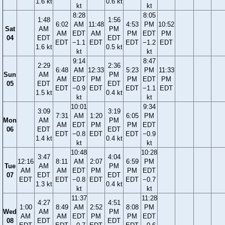
1.6 kt
0.6 kt
kt
kt
8:28
8:05
1:48
1:56
6:02
AM
11:48
4:53
PM
10:52
Sat
AM
PM
AM
EDT
AM
PM
EDT
PM
04
EDT
EDT
EDT
−1.1
EDT
EDT
−1.2
EDT
1.6 kt
0.5 kt
kt
kt
9:14
8:47
2:29
2:36
6:48
AM
12:33
5:23
PM
11:33
Sun
AM
PM
AM
EDT
PM
PM
EDT
PM
05
EDT
EDT
EDT
−0.9
EDT
EDT
−1.1
EDT
1.5 kt
0.4 kt
kt
kt
10:01
9:34
3:09
3:19
7:31
AM
1:20
6:05
PM
Mon
AM
PM
AM
EDT
PM
PM
EDT
06
EDT
EDT
EDT
−0.8
EDT
EDT
−0.9
1.4 kt
0.4 kt
kt
kt
10:48
10:28
3:47
4:04
12:16
8:11
AM
2:07
6:59
PM
Tue
AM
PM
AM
AM
EDT
PM
PM
EDT
07
EDT
EDT
EDT
EDT
−0.8
EDT
EDT
−0.7
1.3 kt
0.4 kt
kt
kt
11:37
11:28
4:27
4:51
1:00
8:49
AM
2:52
8:08
PM
Wed
AM
PM
AM
AM
EDT
PM
PM
EDT
08
EDT
EDT