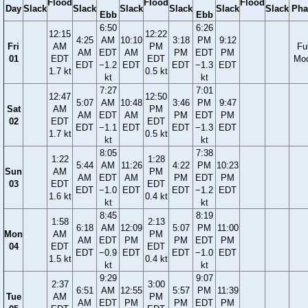
Flood
Flood
Flood
Day
Slack
Slack
Slack
Slack
Slack
Slack
Pha
Ebb
Ebb
6:50
6:26
12:15
12:22
4:25
AM
10:10
3:18
PM
9:12
Fri
AM
PM
Ful
AM
EDT
AM
PM
EDT
PM
01
EDT
EDT
Mo
EDT
−1.2
EDT
EDT
−1.3
EDT
1.7 kt
0.5 kt
kt
kt
7:27
7:01
12:47
12:50
5:07
AM
10:48
3:46
PM
9:47
Sat
AM
PM
AM
EDT
AM
PM
EDT
PM
02
EDT
EDT
EDT
−1.1
EDT
EDT
−1.3
EDT
1.7 kt
0.5 kt
kt
kt
8:05
7:38
1:22
1:28
5:44
AM
11:26
4:22
PM
10:23
Sun
AM
PM
AM
EDT
AM
PM
EDT
PM
03
EDT
EDT
EDT
−1.0
EDT
EDT
−1.2
EDT
1.6 kt
0.4 kt
kt
kt
8:45
8:19
1:58
2:13
6:18
AM
12:09
5:07
PM
11:00
Mon
AM
PM
AM
EDT
PM
PM
EDT
PM
04
EDT
EDT
EDT
−0.9
EDT
EDT
−1.0
EDT
1.5 kt
0.4 kt
kt
kt
9:29
9:07
2:37
3:00
6:51
AM
12:55
5:57
PM
11:39
Tue
AM
PM
AM
EDT
PM
PM
EDT
PM