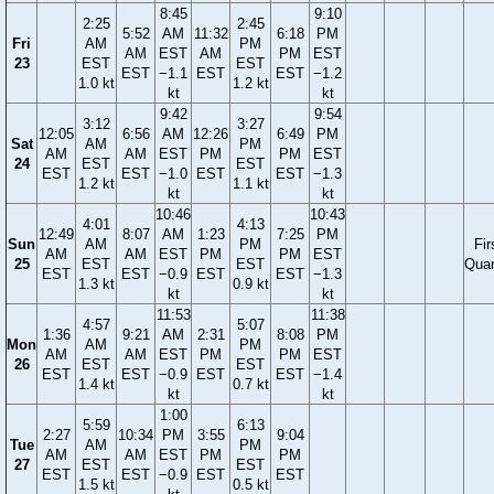
8:45
9:10
2:25
2:45
5:52
AM
11:32
6:18
PM
Fri
AM
PM
AM
EST
AM
PM
EST
23
EST
EST
EST
−1.1
EST
EST
−1.2
1.0 kt
1.2 kt
kt
kt
9:42
9:54
3:12
3:27
12:05
6:56
AM
12:26
6:49
PM
Sat
AM
PM
AM
AM
EST
PM
PM
EST
24
EST
EST
EST
EST
−1.0
EST
EST
−1.3
1.2 kt
1.1 kt
kt
kt
10:46
10:43
4:01
4:13
12:49
8:07
AM
1:23
7:25
PM
Sun
AM
PM
Fir
AM
AM
EST
PM
PM
EST
25
EST
EST
Quar
EST
EST
−0.9
EST
EST
−1.3
1.3 kt
0.9 kt
kt
kt
11:53
11:38
4:57
5:07
1:36
9:21
AM
2:31
8:08
PM
Mon
AM
PM
AM
AM
EST
PM
PM
EST
26
EST
EST
EST
EST
−0.9
EST
EST
−1.4
1.4 kt
0.7 kt
kt
kt
1:00
5:59
6:13
2:27
10:34
PM
3:55
9:04
Tue
AM
PM
AM
AM
EST
PM
PM
27
EST
EST
EST
EST
−0.9
EST
EST
1.5 kt
0.5 kt