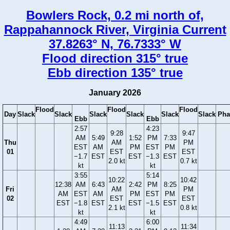
Bowlers Rock, 0.2 mi north of,
Rappahannock River, Virginia Current
37.8263° N, 76.7333° W
Flood direction 315° true
Ebb direction 135° true
January 2026
Flood
Flood
Flood
Day
Slack
Slack
Slack
Slack
Slack
Slack
Pha
Ebb
Ebb
2:57
4:23
9:28
9:47
AM
5:49
1:52
PM
7:33
Thu
AM
PM
EST
AM
PM
EST
PM
01
EST
EST
−1.7
EST
EST
−1.3
EST
2.0 kt
0.7 kt
kt
kt
3:55
5:14
10:22
10:42
12:38
AM
6:43
2:42
PM
8:25
Fri
AM
PM
AM
EST
AM
PM
EST
PM
02
EST
EST
EST
−1.8
EST
EST
−1.5
EST
2.1 kt
0.8 kt
kt
kt
4:49
6:00
11:13
11:34