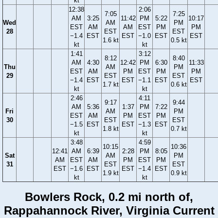
kt
12:38
2:06
7:05
7:25
AM
3:25
11:42
PM
5:22
10:17
Wed
AM
PM
EST
AM
AM
EST
PM
PM
28
EST
EST
−1.4
EST
EST
−1.0
EST
EST
1.6 kt
0.5 kt
kt
kt
1:41
3:12
8:12
8:40
AM
4:30
12:42
PM
6:30
11:33
Thu
AM
PM
EST
AM
PM
EST
PM
PM
29
EST
EST
−1.4
EST
EST
−1.1
EST
EST
1.7 kt
0.6 kt
kt
kt
2:46
4:11
9:17
9:44
AM
5:36
1:37
PM
7:22
Fri
AM
PM
EST
AM
PM
EST
PM
30
EST
EST
−1.5
EST
EST
−1.3
EST
1.8 kt
0.7 kt
kt
kt
3:48
4:59
10:15
10:36
12:41
AM
6:39
2:28
PM
8:05
Sat
AM
PM
AM
EST
AM
PM
EST
PM
31
EST
EST
EST
−1.6
EST
EST
−1.4
EST
1.9 kt
0.9 kt
kt
kt
Bowlers Rock, 0.2 mi north of,
Rappahannock River, Virginia Current