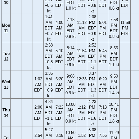
10
EDT
EDT
−0.6
EDT
EDT
−0.9
EDT
EDT
1.0 kt
0.6 kt
kt
kt
1:41
2:08
7:18
7:58
AM
4:00
11:12
PM
5:01
11:58
Mon
AM
PM
EDT
AM
AM
EDT
PM
PM
11
EDT
EDT
−0.7
EDT
EDT
−0.9
EDT
EDT
0.9 kt
0.8 kt
kt
kt
2:38
2:52
8:14
8:56
AM
5:10
11:54
PM
5:45
Tue
AM
PM
EDT
AM
AM
EDT
PM
12
EDT
EDT
−0.8
EDT
EDT
−1.1
EDT
0.9 kt
1.1 kt
kt
kt
3:36
3:37
9:08
9:50
1:02
AM
6:20
12:33
PM
6:29
Wed
AM
PM
AM
EDT
AM
PM
EDT
PM
13
EDT
EDT
EDT
−0.9
EDT
EDT
−1.3
EDT
0.9 kt
1.4 kt
kt
kt
4:34
4:23
10:00
10:41
2:00
AM
7:22
1:12
PM
7:13
Thu
AM
PM
AM
EDT
AM
PM
EDT
PM
14
EDT
EDT
EDT
−1.1
EDT
EDT
−1.6
EDT
0.9 kt
1.8 kt
kt
kt
5:27
5:08
10:50
11:29
2:54
AM
8:19
1:52
PM
7:56
Fri
AM
PM