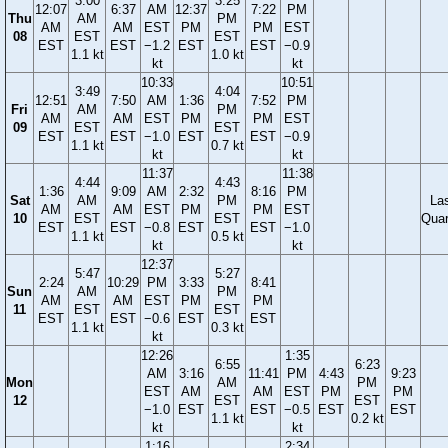
3:00
3:25
12:07
6:37
AM
12:37
7:22
PM
Thu
AM
PM
AM
AM
EST
PM
PM
EST
08
EST
EST
EST
EST
−1.2
EST
EST
−0.9
1.1 kt
1.0 kt
kt
kt
10:33
10:51
3:49
4:04
12:51
7:50
AM
1:36
7:52
PM
Fri
AM
PM
AM
AM
EST
PM
PM
EST
09
EST
EST
EST
EST
−1.0
EST
EST
−0.9
1.1 kt
0.7 kt
kt
kt
11:37
11:38
4:44
4:43
1:36
9:09
AM
2:32
8:16
PM
Sat
AM
PM
La
AM
AM
EST
PM
PM
EST
10
EST
EST
Quar
EST
EST
−0.8
EST
EST
−1.0
1.1 kt
0.5 kt
kt
kt
12:37
5:47
5:27
2:24
10:29
PM
3:33
8:41
Sun
AM
PM
AM
AM
EST
PM
PM
11
EST
EST
EST
EST
−0.6
EST
EST
1.1 kt
0.3 kt
kt
12:26
1:35
6:55
6:23
AM
3:16
11:41
PM
4:43
9:23
Mon
AM
PM
EST
AM
AM
EST
PM
PM
12
EST
EST
−1.0
EST
EST
−0.5
EST
EST
1.1 kt
0.2 kt
kt
kt
1:16
2:34