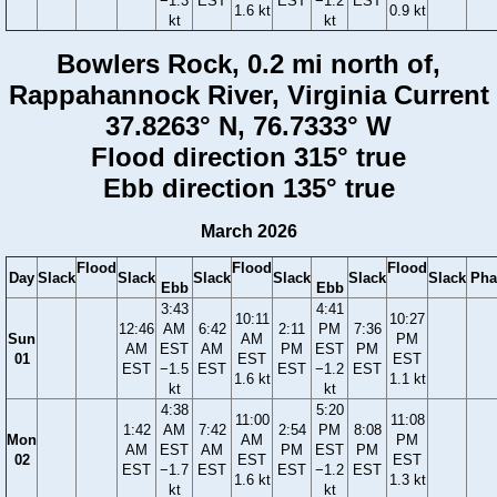
−1.3
EST
EST
−1.2
EST
1.6 kt
0.9 kt
kt
kt
Bowlers Rock, 0.2 mi north of,
Rappahannock River, Virginia Current
37.8263° N, 76.7333° W
Flood direction 315° true
Ebb direction 135° true
March 2026
Flood
Flood
Flood
Day
Slack
Slack
Slack
Slack
Slack
Slack
Pha
Ebb
Ebb
3:43
4:41
10:11
10:27
12:46
AM
6:42
2:11
PM
7:36
Sun
AM
PM
AM
EST
AM
PM
EST
PM
01
EST
EST
EST
−1.5
EST
EST
−1.2
EST
1.6 kt
1.1 kt
kt
kt
4:38
5:20
11:00
11:08
1:42
AM
7:42
2:54
PM
8:08
Mon
AM
PM
AM
EST
AM
PM
EST
PM
02
EST
EST
EST
−1.7
EST
EST
−1.2
EST
1.6 kt
1.3 kt
kt
kt