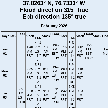
37.8263° N, 76.7333° W
Flood direction 315° true
Ebb direction 135° true
February 2026
Flood
Flood
Flood
Day
Slack
Slack
Slack
Slack
Slack
Slack
Pha
Ebb
Ebb
4:43
5:42
11:06
11:22
1:40
AM
7:38
3:16
PM
8:42
Sun
AM
PM
Ful
AM
EST
AM
PM
EST
PM
01
EST
EST
Mo
EST
−1.7
EST
EST
−1.4
EST
1.9 kt
1.0 kt
kt
kt
5:34
6:24
11:56
2:35
AM
8:35
4:00
PM
9:18
Mon
AM
AM
EST
AM
PM
EST
PM
02
EST
EST
−1.8
EST
EST
−1.3
EST
1.8 kt
kt
kt
6:24
7:05
12:07
12:44
3:28
AM
9:31
4:42
PM
9:53
Tue
AM
PM
AM
EST
AM
PM
EST
PM
03
EST
EST
EST
−1.8
EST
EST
−1.2
EST
1.1 kt
1.6 kt
kt
kt