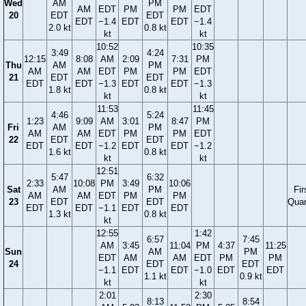
Wed
AM
PM
AM
EDT
PM
PM
EDT
20
EDT
EDT
EDT
−1.4
EDT
EDT
−1.4
2.0 kt
0.8 kt
kt
kt
10:52
10:35
3:49
4:24
12:15
8:08
AM
2:09
7:31
PM
Thu
AM
PM
AM
AM
EDT
PM
PM
EDT
21
EDT
EDT
EDT
EDT
−1.3
EDT
EDT
−1.3
1.8 kt
0.8 kt
kt
kt
11:53
11:45
4:46
5:24
1:23
9:09
AM
3:01
8:47
PM
Fri
AM
PM
AM
AM
EDT
PM
PM
EDT
22
EDT
EDT
EDT
EDT
−1.2
EDT
EDT
−1.2
1.6 kt
0.8 kt
kt
kt
12:51
5:47
6:32
2:33
10:08
PM
3:49
10:06
Sat
AM
PM
Fir
AM
AM
EDT
PM
PM
23
EDT
EDT
Quar
EDT
EDT
−1.1
EDT
EDT
1.3 kt
0.8 kt
kt
12:55
1:42
6:57
7:45
AM
3:45
11:04
PM
4:37
11:25
Sun
AM
PM
EDT
AM
AM
EDT
PM
PM
24
EDT
EDT
−1.1
EDT
EDT
−1.0
EDT
EDT
1.1 kt
0.9 kt
kt
kt
2:01
2:30
8:13
8:54