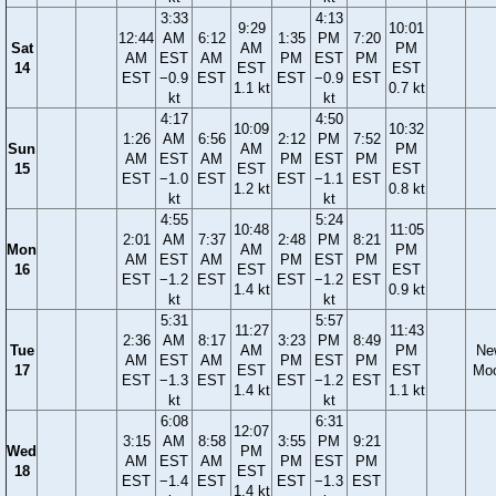
3:33
4:13
9:29
10:01
12:44
AM
6:12
1:35
PM
7:20
Sat
AM
PM
AM
EST
AM
PM
EST
PM
14
EST
EST
EST
−0.9
EST
EST
−0.9
EST
1.1 kt
0.7 kt
kt
kt
4:17
4:50
10:09
10:32
1:26
AM
6:56
2:12
PM
7:52
Sun
AM
PM
AM
EST
AM
PM
EST
PM
15
EST
EST
EST
−1.0
EST
EST
−1.1
EST
1.2 kt
0.8 kt
kt
kt
4:55
5:24
10:48
11:05
2:01
AM
7:37
2:48
PM
8:21
Mon
AM
PM
AM
EST
AM
PM
EST
PM
16
EST
EST
EST
−1.2
EST
EST
−1.2
EST
1.4 kt
0.9 kt
kt
kt
5:31
5:57
11:27
11:43
2:36
AM
8:17
3:23
PM
8:49
Tue
AM
PM
Ne
AM
EST
AM
PM
EST
PM
17
EST
EST
Mo
EST
−1.3
EST
EST
−1.2
EST
1.4 kt
1.1 kt
kt
kt
6:08
6:31
12:07
3:15
AM
8:58
3:55
PM
9:21
Wed
PM
AM
EST
AM
PM
EST
PM
18
EST
EST
−1.4
EST
EST
−1.3
EST
1.4 kt