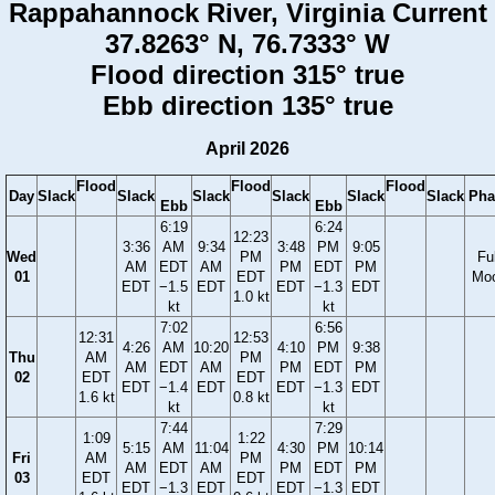
Rappahannock River, Virginia Current
37.8263° N, 76.7333° W
Flood direction 315° true
Ebb direction 135° true
April 2026
Flood
Flood
Flood
Day
Slack
Slack
Slack
Slack
Slack
Slack
Pha
Ebb
Ebb
6:19
6:24
12:23
3:36
AM
9:34
3:48
PM
9:05
Wed
PM
Ful
AM
EDT
AM
PM
EDT
PM
01
EDT
Mo
EDT
−1.5
EDT
EDT
−1.3
EDT
1.0 kt
kt
kt
7:02
6:56
12:31
12:53
4:26
AM
10:20
4:10
PM
9:38
Thu
AM
PM
AM
EDT
AM
PM
EDT
PM
02
EDT
EDT
EDT
−1.4
EDT
EDT
−1.3
EDT
1.6 kt
0.8 kt
kt
kt
7:44
7:29
1:09
1:22
5:15
AM
11:04
4:30
PM
10:14
Fri
AM
PM
AM
EDT
AM
PM
EDT
PM
03
EDT
EDT
EDT
−1.3
EDT
EDT
−1.3
EDT