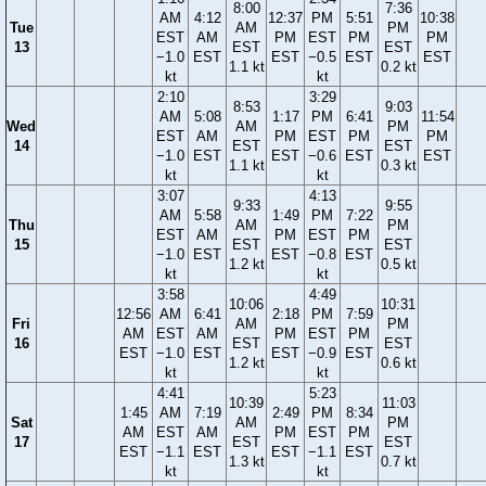
8:00
7:36
AM
4:12
12:37
PM
5:51
10:38
Tue
AM
PM
EST
AM
PM
EST
PM
PM
13
EST
EST
−1.0
EST
EST
−0.5
EST
EST
1.1 kt
0.2 kt
kt
kt
2:10
3:29
8:53
9:03
AM
5:08
1:17
PM
6:41
11:54
Wed
AM
PM
EST
AM
PM
EST
PM
PM
14
EST
EST
−1.0
EST
EST
−0.6
EST
EST
1.1 kt
0.3 kt
kt
kt
3:07
4:13
9:33
9:55
AM
5:58
1:49
PM
7:22
Thu
AM
PM
EST
AM
PM
EST
PM
15
EST
EST
−1.0
EST
EST
−0.8
EST
1.2 kt
0.5 kt
kt
kt
3:58
4:49
10:06
10:31
12:56
AM
6:41
2:18
PM
7:59
Fri
AM
PM
AM
EST
AM
PM
EST
PM
16
EST
EST
EST
−1.0
EST
EST
−0.9
EST
1.2 kt
0.6 kt
kt
kt
4:41
5:23
10:39
11:03
1:45
AM
7:19
2:49
PM
8:34
Sat
AM
PM
AM
EST
AM
PM
EST
PM
17
EST
EST
EST
−1.1
EST
EST
−1.1
EST
1.3 kt
0.7 kt
kt
kt