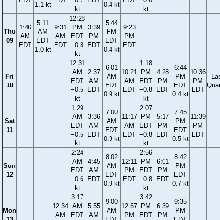
EDT
EDT
−0.7
EDT
EDT
−0.6
1.1 kt
0.4 kt
kt
kt
12:28
5:11
5:44
1:46
9:31
PM
3:39
9:23
Thu
AM
PM
AM
AM
EDT
PM
PM
09
EDT
EDT
EDT
EDT
−0.8
EDT
EDT
1.0 kt
0.4 kt
kt
12:31
1:18
6:01
6:44
AM
2:37
10:21
PM
4:28
10:36
Fri
AM
PM
La
EDT
AM
AM
EDT
PM
PM
10
EDT
EDT
Quar
−0.5
EDT
EDT
−0.8
EDT
EDT
0.9 kt
0.4 kt
kt
kt
1:29
2:07
7:00
7:45
AM
3:36
11:17
PM
5:17
11:39
Sat
AM
PM
EDT
AM
AM
EDT
PM
PM
11
EDT
EDT
−0.5
EDT
EDT
−0.8
EDT
EDT
0.9 kt
0.5 kt
kt
kt
2:24
2:56
8:02
8:42
AM
4:45
12:11
PM
6:01
Sun
AM
PM
EDT
AM
PM
EDT
PM
12
EDT
EDT
−0.6
EDT
EDT
−0.8
EDT
0.9 kt
0.7 kt
kt
kt
3:17
3:42
9:00
9:35
12:34
AM
5:55
12:57
PM
6:39
Mon
AM
PM
AM
EDT
AM
PM
EDT
PM
13
EDT
EDT