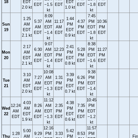
18
EDT
EDT
EDT
−1.5
EDT
EDT
−1.8
EDT
2.0 kt
1.0 kt
kt
kt
8:09
7:45
1:25
1:44
5:37
AM
11:17
4:37
PM
10:36
Sun
AM
PM
AM
EDT
AM
PM
EDT
PM
19
EDT
EDT
EDT
−1.4
EDT
EDT
−1.8
EDT
2.1 kt
0.9 kt
kt
kt
9:07
8:38
2:17
2:41
6:30
AM
12:23
5:28
PM
11:27
Mon
AM
PM
AM
EDT
PM
PM
EDT
PM
20
EDT
EDT
EDT
−1.4
EDT
EDT
−1.6
EDT
2.1 kt
0.8 kt
kt
kt
10:08
9:38
3:10
3:39
7:27
AM
1:31
6:26
PM
Tue
AM
PM
AM
EDT
PM
PM
EDT
21
EDT
EDT
EDT
−1.3
EDT
EDT
−1.4
2.0 kt
0.7 kt
kt
kt
11:12
10:45
4:03
4:38
12:24
8:26
AM
2:35
7:35
PM
Wed
AM
PM
AM
AM
EDT
PM
PM
EDT
22
EDT
EDT
EDT
EDT
−1.3
EDT
EDT
−1.2
1.9 kt
0.6 kt
kt
kt
12:16
11:57
5:00
5:42
1:28
9:29
PM
3:33
8:53
PM
Thu
AM
PM
Fir