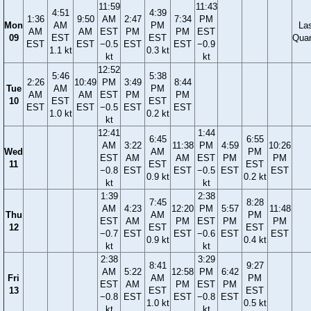
11:59
11:43
4:51
4:39
1:36
9:50
AM
2:47
7:34
PM
Mon
AM
PM
La
AM
AM
EST
PM
PM
EST
09
EST
EST
Quar
EST
EST
−0.5
EST
EST
−0.9
1.1 kt
0.3 kt
kt
kt
12:52
5:46
5:38
2:26
10:49
PM
3:49
8:44
Tue
AM
PM
AM
AM
EST
PM
PM
10
EST
EST
EST
EST
−0.5
EST
EST
1.0 kt
0.2 kt
kt
12:41
1:44
6:45
6:55
AM
3:22
11:38
PM
4:59
10:26
Wed
AM
PM
EST
AM
AM
EST
PM
PM
11
EST
EST
−0.8
EST
EST
−0.5
EST
EST
0.9 kt
0.2 kt
kt
kt
1:39
2:38
7:45
8:28
AM
4:23
12:20
PM
5:57
11:48
Thu
AM
PM
EST
AM
PM
EST
PM
PM
12
EST
EST
−0.7
EST
EST
−0.6
EST
EST
0.9 kt
0.4 kt
kt
kt
2:38
3:29
8:41
9:27
AM
5:22
12:58
PM
6:42
Fri
AM
PM
EST
AM
PM
EST
PM
13
EST
EST
−0.8
EST
EST
−0.8
EST
1.0 kt
0.5 kt
kt
kt