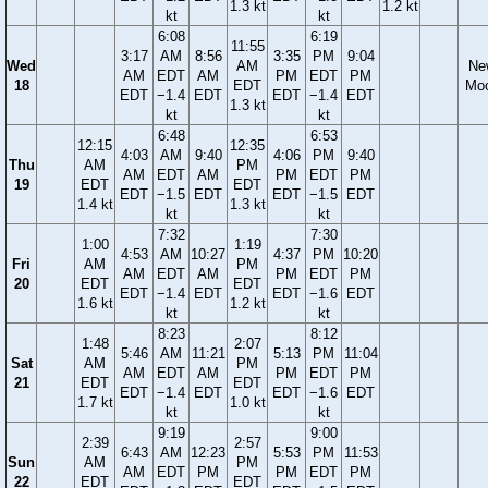
1.3 kt
1.2 kt
kt
kt
6:08
6:19
11:55
3:17
AM
8:56
3:35
PM
9:04
Wed
AM
Ne
AM
EDT
AM
PM
EDT
PM
18
EDT
Mo
EDT
−1.4
EDT
EDT
−1.4
EDT
1.3 kt
kt
kt
6:48
6:53
12:15
12:35
4:03
AM
9:40
4:06
PM
9:40
Thu
AM
PM
AM
EDT
AM
PM
EDT
PM
19
EDT
EDT
EDT
−1.5
EDT
EDT
−1.5
EDT
1.4 kt
1.3 kt
kt
kt
7:32
7:30
1:00
1:19
4:53
AM
10:27
4:37
PM
10:20
Fri
AM
PM
AM
EDT
AM
PM
EDT
PM
20
EDT
EDT
EDT
−1.4
EDT
EDT
−1.6
EDT
1.6 kt
1.2 kt
kt
kt
8:23
8:12
1:48
2:07
5:46
AM
11:21
5:13
PM
11:04
Sat
AM
PM
AM
EDT
AM
PM
EDT
PM
21
EDT
EDT
EDT
−1.4
EDT
EDT
−1.6
EDT
1.7 kt
1.0 kt
kt
kt
9:19
9:00
2:39
2:57
6:43
AM
12:23
5:53
PM
11:53
Sun
AM
PM
AM
EDT
PM
PM
EDT
PM
22
EDT
EDT