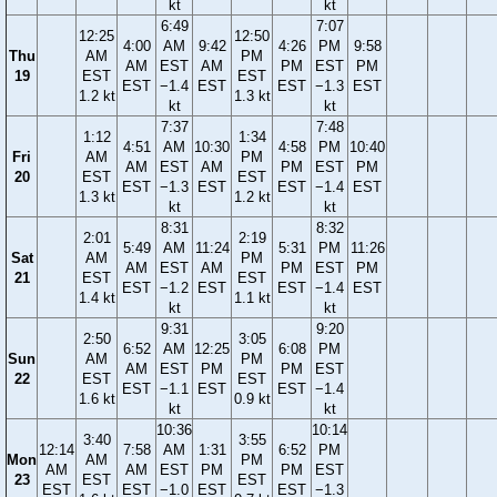
kt
kt
6:49
7:07
12:25
12:50
4:00
AM
9:42
4:26
PM
9:58
Thu
AM
PM
AM
EST
AM
PM
EST
PM
19
EST
EST
EST
−1.4
EST
EST
−1.3
EST
1.2 kt
1.3 kt
kt
kt
7:37
7:48
1:12
1:34
4:51
AM
10:30
4:58
PM
10:40
Fri
AM
PM
AM
EST
AM
PM
EST
PM
20
EST
EST
EST
−1.3
EST
EST
−1.4
EST
1.3 kt
1.2 kt
kt
kt
8:31
8:32
2:01
2:19
5:49
AM
11:24
5:31
PM
11:26
Sat
AM
PM
AM
EST
AM
PM
EST
PM
21
EST
EST
EST
−1.2
EST
EST
−1.4
EST
1.4 kt
1.1 kt
kt
kt
9:31
9:20
2:50
3:05
6:52
AM
12:25
6:08
PM
Sun
AM
PM
AM
EST
PM
PM
EST
22
EST
EST
EST
−1.1
EST
EST
−1.4
1.6 kt
0.9 kt
kt
kt
10:36
10:14
3:40
3:55
12:14
7:58
AM
1:31
6:52
PM
Mon
AM
PM
AM
AM
EST
PM
PM
EST
23
EST
EST
EST
EST
−1.0
EST
EST
−1.3