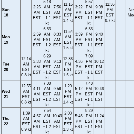
5:18
5:57
11:15
11:36
2:25
AM
7:56
3:22
PM
9:08
Sun
AM
PM
Ne
AM
EST
AM
PM
EST
PM
18
EST
EST
Mo
EST
−1.1
EST
EST
−1.1
EST
1.4 kt
0.7 kt
kt
kt
5:53
6:33
11:54
2:59
AM
8:33
3:59
PM
9:40
Mon
AM
AM
EST
AM
PM
EST
PM
19
EST
EST
−1.2
EST
EST
−1.1
EST
1.5 kt
kt
kt
6:29
7:09
12:14
12:36
3:33
AM
9:13
4:36
PM
10:12
Tue
AM
PM
AM
EST
AM
PM
EST
PM
20
EST
EST
EST
−1.2
EST
EST
−1.1
EST
0.8 kt
1.5 kt
kt
kt
7:08
7:48
12:55
1:20
4:11
AM
9:56
5:12
PM
10:46
Wed
AM
PM
AM
EST
AM
PM
EST
PM
21
EST
EST
EST
−1.2
EST
EST
−1.1
EST
0.8 kt
1.4 kt
kt
kt
7:54
8:29
1:39
2:03
4:57
AM
10:43
5:45
PM
11:24
Thu
AM
PM
AM
EST
AM
PM
EST
PM
22
EST
EST
EST
−1.2
EST
EST
−1.1
EST
0.9 kt
1.3 kt
kt
kt