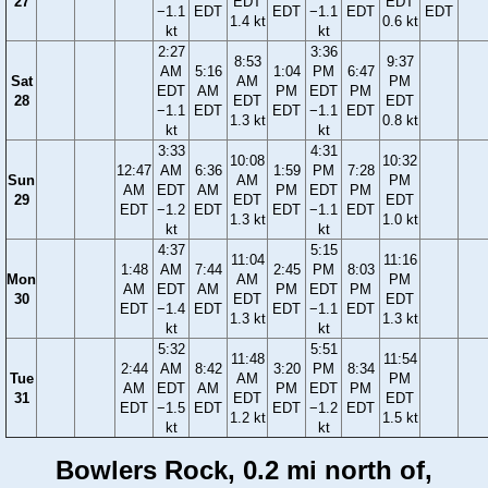
27
EDT
EDT
−1.1
EDT
EDT
−1.1
EDT
EDT
1.4 kt
0.6 kt
kt
kt
2:27
3:36
8:53
9:37
AM
5:16
1:04
PM
6:47
Sat
AM
PM
EDT
AM
PM
EDT
PM
28
EDT
EDT
−1.1
EDT
EDT
−1.1
EDT
1.3 kt
0.8 kt
kt
kt
3:33
4:31
10:08
10:32
12:47
AM
6:36
1:59
PM
7:28
Sun
AM
PM
AM
EDT
AM
PM
EDT
PM
29
EDT
EDT
EDT
−1.2
EDT
EDT
−1.1
EDT
1.3 kt
1.0 kt
kt
kt
4:37
5:15
11:04
11:16
1:48
AM
7:44
2:45
PM
8:03
Mon
AM
PM
AM
EDT
AM
PM
EDT
PM
30
EDT
EDT
EDT
−1.4
EDT
EDT
−1.1
EDT
1.3 kt
1.3 kt
kt
kt
5:32
5:51
11:48
11:54
2:44
AM
8:42
3:20
PM
8:34
Tue
AM
PM
AM
EDT
AM
PM
EDT
PM
31
EDT
EDT
EDT
−1.5
EDT
EDT
−1.2
EDT
1.2 kt
1.5 kt
kt
kt
Bowlers Rock, 0.2 mi north of,