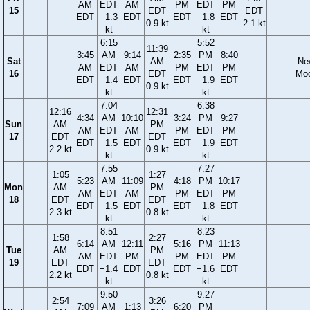
AM
EDT
AM
PM
EDT
PM
15
EDT
EDT
EDT
−1.3
EDT
EDT
−1.8
EDT
0.9 kt
2.1 kt
kt
kt
6:15
5:52
11:39
3:45
AM
9:14
2:35
PM
8:40
Sat
AM
Ne
AM
EDT
AM
PM
EDT
PM
16
EDT
Mo
EDT
−1.4
EDT
EDT
−1.9
EDT
0.9 kt
kt
kt
7:04
6:38
12:16
12:31
4:34
AM
10:10
3:24
PM
9:27
Sun
AM
PM
AM
EDT
AM
PM
EDT
PM
17
EDT
EDT
EDT
−1.5
EDT
EDT
−1.9
EDT
2.2 kt
0.9 kt
kt
kt
7:55
7:27
1:05
1:27
5:23
AM
11:09
4:18
PM
10:17
Mon
AM
PM
AM
EDT
AM
PM
EDT
PM
18
EDT
EDT
EDT
−1.5
EDT
EDT
−1.8
EDT
2.3 kt
0.8 kt
kt
kt
8:51
8:23
1:58
2:27
6:14
AM
12:11
5:16
PM
11:13
Tue
AM
PM
AM
EDT
PM
PM
EDT
PM
19
EDT
EDT
EDT
−1.4
EDT
EDT
−1.6
EDT
2.2 kt
0.8 kt
kt
kt
9:50
9:27
2:54
3:26
7:09
AM
1:13
6:20
PM