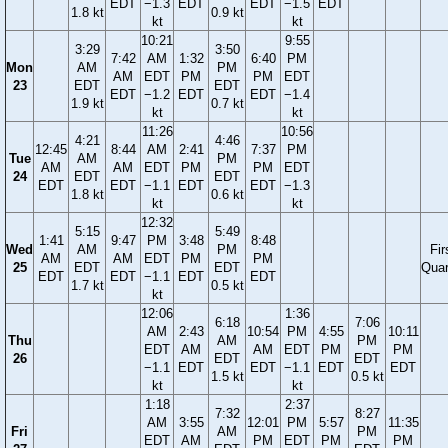
EDT
−1.3
EDT
EDT
−1.5
EDT
1.8 kt
0.9 kt
kt
kt
10:21
9:55
3:29
3:50
7:42
AM
1:32
6:40
PM
Mon
AM
PM
AM
EDT
PM
PM
EDT
23
EDT
EDT
EDT
−1.2
EDT
EDT
−1.4
1.9 kt
0.7 kt
kt
kt
11:26
10:56
4:21
4:46
12:45
8:44
AM
2:41
7:37
PM
Tue
AM
PM
AM
AM
EDT
PM
PM
EDT
24
EDT
EDT
EDT
EDT
−1.1
EDT
EDT
−1.3
1.8 kt
0.6 kt
kt
kt
12:32
5:15
5:49
1:41
9:47
PM
3:48
8:48
Wed
AM
PM
Fir
AM
AM
EDT
PM
PM
25
EDT
EDT
Quar
EDT
EDT
−1.1
EDT
EDT
1.7 kt
0.5 kt
kt
12:06
1:36
6:18
7:06
AM
2:43
10:54
PM
4:55
10:11
Thu
AM
PM
EDT
AM
AM
EDT
PM
PM
26
EDT
EDT
−1.1
EDT
EDT
−1.1
EDT
EDT
1.5 kt
0.5 kt
kt
kt
1:18
2:37
7:32
8:27
AM
3:55
12:01
PM
5:57
11:35
Fri
AM
PM
EDT
AM
PM
EDT
PM
PM