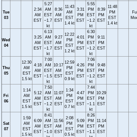
5:27
5:55
11:43
11:48
2:34
AM
8:36
3:31
PM
8:39
Tue
AM
PM
Ful
AM
EST
AM
PM
EST
PM
03
EST
EST
Mo
EST
−1.7
EST
EST
−1.2
EST
1.4 kt
1.4 kt
kt
kt
6:13
6:30
12:22
3:25
AM
9:27
4:01
PM
9:11
Wed
PM
AM
EST
AM
PM
EST
PM
04
EST
EST
−1.7
EST
EST
−1.2
EST
1.2 kt
kt
kt
7:00
7:06
12:30
12:59
4:18
AM
10:17
4:26
PM
9:48
Thu
AM
PM
AM
EST
AM
PM
EST
PM
05
EST
EST
EST
−1.5
EST
EST
−1.2
EST
1.5 kt
0.9 kt
kt
kt
7:50
7:44
1:14
1:34
5:12
AM
11:07
4:47
PM
10:29
Fri
AM
PM
AM
EST
AM
PM
EST
PM
06
EST
EST
EST
−1.2
EST
EST
−1.1
EST
1.5 kt
0.7 kt
kt
kt
8:41
8:26
1:59
2:08
6:09
AM
11:56
5:09
PM
11:14
Sat
AM
PM
AM
EST
AM
PM
EST
PM
07
EST
EST
EST
−1.0
EST
EST
−1.1
EST
1.5 kt
0.5 kt