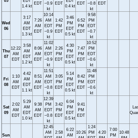
05
EDT
EDT
EDT
−0.9
EDT
EDT
−0.8
EDT
1.4 kt
0.4 kt
kt
kt
10:14
9:58
3:17
3:46
7:26
AM
1:42
6:52
PM
Wed
AM
PM
AM
EDT
PM
PM
EDT
06
EDT
EDT
EDT
−0.9
EDT
EDT
−0.7
1.3 kt
0.5 kt
kt
kt
11:02
10:52
3:58
4:30
12:22
8:06
AM
2:26
7:47
PM
Thu
AM
PM
AM
AM
EDT
PM
PM
EDT
07
EDT
EDT
EDT
EDT
−0.9
EDT
EDT
−0.6
1.2 kt
0.5 kt
kt
kt
11:51
11:48
4:42
5:14
1:10
8:51
AM
3:05
8:42
PM
Fri
AM
PM
AM
AM
EDT
PM
PM
EDT
08
EDT
EDT
EDT
EDT
−0.8
EDT
EDT
−0.6
1.1 kt
0.5 kt
kt
kt
12:39
5:29
6:04
2:02
9:38
PM
3:42
9:41
Sat
AM
PM
La
AM
AM
EDT
PM
PM
09
EDT
EDT
Quar
EDT
EDT
−0.8
EDT
EDT
1.0 kt
0.5 kt
kt
12:45
1:24
6:22
7:00
AM
2:58
10:26
PM
4:20
10:48
Sun
AM
PM
EDT
AM
AM
EDT
PM
PM