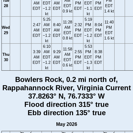
Tue
AM
PM
AM
EDT
AM
PM
EDT
PM
28
EDT
EDT
EDT
−1.2
EDT
EDT
−1.1
EDT
0.9 kt
1.4 kt
kt
kt
5:25
5:19
11:28
11:40
2:47
AM
8:40
2:32
PM
8:04
Wed
AM
PM
AM
EDT
AM
PM
EDT
PM
29
EDT
EDT
EDT
−1.2
EDT
EDT
−1.2
EDT
0.8 kt
1.6 kt
kt
kt
6:10
5:53
11:58
3:39
AM
9:29
2:55
PM
8:38
Thu
AM
AM
EDT
AM
PM
EDT
PM
30
EDT
EDT
−1.2
EDT
EDT
−1.3
EDT
0.6 kt
kt
kt
Bowlers Rock, 0.2 mi north of,
Rappahannock River, Virginia Current
37.8263° N, 76.7333° W
Flood direction 315° true
Ebb direction 135° true
May 2026