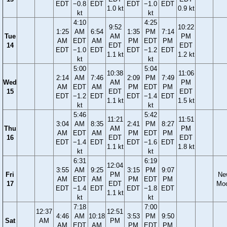
EDT
−0.8
EDT
EDT
−1.0
EDT
1.0 kt
0.9 kt
kt
kt
4:10
4:25
9:52
10:22
1:25
AM
6:54
1:35
PM
7:14
Tue
AM
PM
AM
EDT
AM
PM
EDT
PM
14
EDT
EDT
EDT
−1.0
EDT
EDT
−1.2
EDT
1.1 kt
1.2 kt
kt
kt
5:00
5:04
10:38
11:06
2:14
AM
7:46
2:09
PM
7:49
Wed
AM
PM
AM
EDT
AM
PM
EDT
PM
15
EDT
EDT
EDT
−1.2
EDT
EDT
−1.4
EDT
1.1 kt
1.5 kt
kt
kt
5:46
5:42
11:21
11:51
3:04
AM
8:35
2:41
PM
8:27
Thu
AM
PM
AM
EDT
AM
PM
EDT
PM
16
EDT
EDT
EDT
−1.4
EDT
EDT
−1.6
EDT
1.1 kt
1.8 kt
kt
kt
6:31
6:19
12:04
3:55
AM
9:25
3:15
PM
9:07
Fri
PM
Ne
AM
EDT
AM
PM
EDT
PM
17
EDT
Mo
EDT
−1.4
EDT
EDT
−1.8
EDT
1.1 kt
kt
kt
7:18
7:00
12:37
12:51
4:46
AM
10:18
3:53
PM
9:50
Sat
AM
PM
AM
EDT
AM
PM
EDT
PM