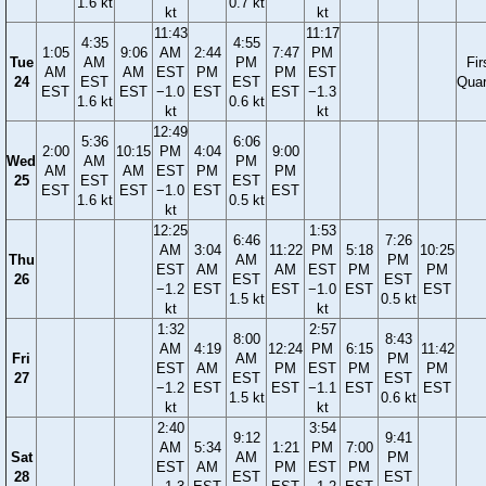
1.6 kt
0.7 kt
kt
kt
11:43
11:17
4:35
4:55
1:05
9:06
AM
2:44
7:47
PM
Tue
AM
PM
Fir
AM
AM
EST
PM
PM
EST
24
EST
EST
Quar
EST
EST
−1.0
EST
EST
−1.3
1.6 kt
0.6 kt
kt
kt
12:49
5:36
6:06
2:00
10:15
PM
4:04
9:00
Wed
AM
PM
AM
AM
EST
PM
PM
25
EST
EST
EST
EST
−1.0
EST
EST
1.6 kt
0.5 kt
kt
12:25
1:53
6:46
7:26
AM
3:04
11:22
PM
5:18
10:25
Thu
AM
PM
EST
AM
AM
EST
PM
PM
26
EST
EST
−1.2
EST
EST
−1.0
EST
EST
1.5 kt
0.5 kt
kt
kt
1:32
2:57
8:00
8:43
AM
4:19
12:24
PM
6:15
11:42
Fri
AM
PM
EST
AM
PM
EST
PM
PM
27
EST
EST
−1.2
EST
EST
−1.1
EST
EST
1.5 kt
0.6 kt
kt
kt
2:40
3:54
9:12
9:41
AM
5:34
1:21
PM
7:00
Sat
AM
PM
EST
AM
PM
EST
PM
28
EST
EST