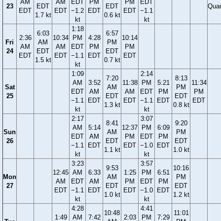
AM
AM
EDT
PM
PM
EDT
23
EDT
EDT
Quar
EDT
EDT
−1.2
EDT
EDT
−1.1
1.7 kt
0.6 kt
kt
kt
1:18
6:03
6:57
2:36
10:34
PM
4:28
10:14
Fri
AM
PM
AM
AM
EDT
PM
PM
24
EDT
EDT
EDT
EDT
−1.1
EDT
EDT
1.5 kt
0.7 kt
kt
1:09
2:14
7:20
8:13
AM
3:52
11:38
PM
5:21
11:34
Sat
AM
PM
EDT
AM
AM
EDT
PM
PM
25
EDT
EDT
−1.1
EDT
EDT
−1.1
EDT
EDT
1.3 kt
0.8 kt
kt
kt
2:17
3:07
8:41
9:20
AM
5:14
12:37
PM
6:09
Sun
AM
PM
EDT
AM
PM
EDT
PM
26
EDT
EDT
−1.1
EDT
EDT
−1.0
EDT
1.1 kt
1.0 kt
kt
kt
3:23
3:57
9:53
10:16
12:45
AM
6:33
1:25
PM
6:51
Mon
AM
PM
AM
EDT
AM
PM
EDT
PM
27
EDT
EDT
EDT
−1.1
EDT
EDT
−1.0
EDT
1.0 kt
1.2 kt
kt
kt
4:28
4:41
10:48
11:01
1:49
AM
7:42
2:03
PM
7:29