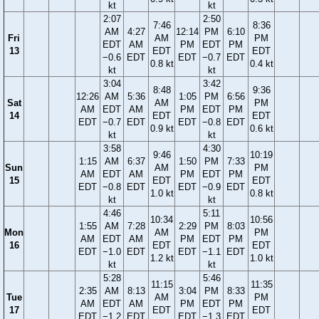
kt
kt
2:07
2:50
7:46
8:36
AM
4:27
12:14
PM
6:10
Fri
AM
PM
EDT
AM
PM
EDT
PM
13
EDT
EDT
−0.6
EDT
EDT
−0.7
EDT
0.8 kt
0.4 kt
kt
kt
3:04
3:42
8:48
9:36
12:26
AM
5:36
1:05
PM
6:56
Sat
AM
PM
AM
EDT
AM
PM
EDT
PM
14
EDT
EDT
EDT
−0.7
EDT
EDT
−0.8
EDT
0.9 kt
0.6 kt
kt
kt
3:58
4:30
9:46
10:19
1:15
AM
6:37
1:50
PM
7:33
Sun
AM
PM
AM
EDT
AM
PM
EDT
PM
15
EDT
EDT
EDT
−0.8
EDT
EDT
−0.9
EDT
1.0 kt
0.8 kt
kt
kt
4:46
5:11
10:34
10:56
1:55
AM
7:28
2:29
PM
8:03
Mon
AM
PM
AM
EDT
AM
PM
EDT
PM
16
EDT
EDT
EDT
−1.0
EDT
EDT
−1.1
EDT
1.2 kt
1.0 kt
kt
kt
5:28
5:46
11:15
11:35
2:35
AM
8:13
3:04
PM
8:33
Tue
AM
PM
AM
EDT
AM
PM
EDT
PM
17
EDT
EDT
EDT
−1.2
EDT
EDT
−1.3
EDT