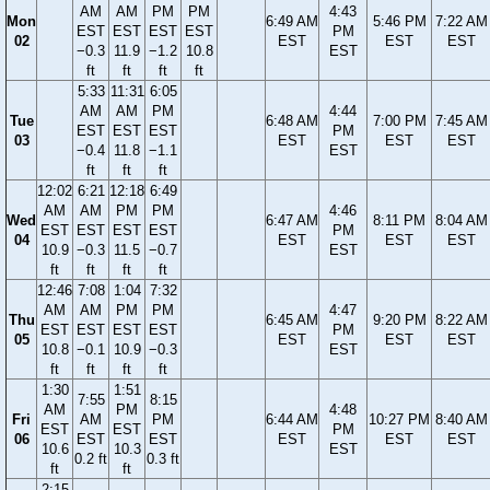
AM
AM
PM
PM
4:43
Mon
6:49 AM
5:46 PM
7:22 AM
EST
EST
EST
EST
PM
02
EST
EST
EST
−0.3
11.9
−1.2
10.8
EST
ft
ft
ft
ft
5:33
11:31
6:05
AM
AM
PM
4:44
Tue
6:48 AM
7:00 PM
7:45 AM
EST
EST
EST
PM
03
EST
EST
EST
−0.4
11.8
−1.1
EST
ft
ft
ft
12:02
6:21
12:18
6:49
AM
AM
PM
PM
4:46
Wed
6:47 AM
8:11 PM
8:04 AM
EST
EST
EST
EST
PM
04
EST
EST
EST
10.9
−0.3
11.5
−0.7
EST
ft
ft
ft
ft
12:46
7:08
1:04
7:32
AM
AM
PM
PM
4:47
Thu
6:45 AM
9:20 PM
8:22 AM
EST
EST
EST
EST
PM
05
EST
EST
EST
10.8
−0.1
10.9
−0.3
EST
ft
ft
ft
ft
1:30
1:51
7:55
8:15
AM
PM
4:48
Fri
AM
PM
6:44 AM
10:27 PM
8:40 AM
EST
EST
PM
06
EST
EST
EST
EST
EST
10.6
10.3
EST
0.2 ft
0.3 ft
ft
ft
2:15