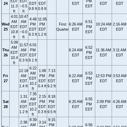
EDT
EDT
PM
24
EDT
EDT
EDT
EDT
EDT
11.3
−0.5
EDT
9.8 ft
0.8 ft
ft
ft
4:01
10:47
4:49
11:05
AM
AM
6:51
Wed
PM
PM
First
6:26 AM
10:24 AM
2:16 AM
EDT
EDT
PM
25
EDT
EDT
Quarter
EDT
EDT
EDT
10.8
−0.0
EDT
9.3 ft
1.2 ft
ft
ft
5:09
11:57
6:01
AM
6:52
Thu
AM
PM
6:24 AM
11:36 AM
3:11 AM
EDT
PM
26
EDT
EDT
EDT
EDT
EDT
10.4
EDT
0.3 ft
9.1 ft
ft
6:22
12:18
1:08
7:13
AM
6:53
Fri
AM
PM
PM
6:22 AM
12:53 PM
3:53 AM
EDT
PM
27
EDT
EDT
EDT
EDT
EDT
EDT
10.2
EDT
1.4 ft
0.4 ft
9.2 ft
ft
7:35
1:31
2:15
8:18
AM
6:55
Sat
AM
PM
PM
6:20 AM
2:09 PM
4:26 AM
EDT
PM
28
EDT
EDT
EDT
EDT
EDT
EDT
10.2
EDT
1.2 ft
0.3 ft
9.5 ft
ft
8:39
9:15
2:38
3:14
AM
PM
6:56