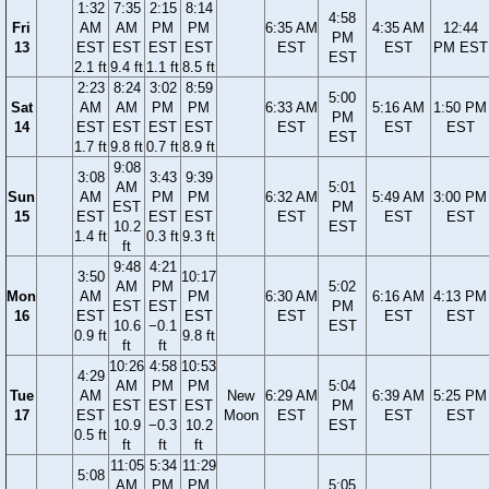
1:32
7:35
2:15
8:14
4:58
Fri
AM
AM
PM
PM
6:35 AM
4:35 AM
12:44
PM
13
EST
EST
EST
EST
EST
EST
PM EST
EST
2.1 ft
9.4 ft
1.1 ft
8.5 ft
2:23
8:24
3:02
8:59
5:00
Sat
AM
AM
PM
PM
6:33 AM
5:16 AM
1:50 PM
PM
14
EST
EST
EST
EST
EST
EST
EST
EST
1.7 ft
9.8 ft
0.7 ft
8.9 ft
9:08
3:08
3:43
9:39
AM
5:01
Sun
AM
PM
PM
6:32 AM
5:49 AM
3:00 PM
EST
PM
15
EST
EST
EST
EST
EST
EST
10.2
EST
1.4 ft
0.3 ft
9.3 ft
ft
9:48
4:21
3:50
10:17
AM
PM
5:02
Mon
AM
PM
6:30 AM
6:16 AM
4:13 PM
EST
EST
PM
16
EST
EST
EST
EST
EST
10.6
−0.1
EST
0.9 ft
9.8 ft
ft
ft
10:26
4:58
10:53
4:29
AM
PM
PM
5:04
Tue
AM
New
6:29 AM
6:39 AM
5:25 PM
EST
EST
EST
PM
17
EST
Moon
EST
EST
EST
10.9
−0.3
10.2
EST
0.5 ft
ft
ft
ft
11:05
5:34
11:29
5:08
AM
PM
PM
5:05