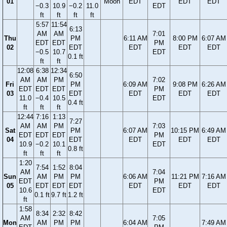
01
Moon
EDT
EDT
EDT
−0.3
10.9
−0.2
11.0
EDT
ft
ft
ft
ft
5:57
11:54
6:13
AM
AM
7:01
Thu
PM
6:11 AM
8:00 PM
6:07 AM
EDT
EDT
PM
02
EDT
EDT
EDT
EDT
−0.5
10.7
EDT
0.1 ft
ft
ft
12:08
6:38
12:34
6:50
AM
AM
PM
7:02
Fri
PM
6:09 AM
9:08 PM
6:26 AM
EDT
EDT
EDT
PM
03
EDT
EDT
EDT
EDT
11.0
−0.4
10.5
EDT
0.4 ft
ft
ft
ft
12:44
7:16
1:13
7:27
AM
AM
PM
7:03
Sat
PM
6:07 AM
10:15 PM
6:49 AM
EDT
EDT
EDT
PM
04
EDT
EDT
EDT
EDT
10.9
−0.2
10.1
EDT
0.8 ft
ft
ft
ft
1:20
7:54
1:52
8:04
AM
7:04
Sun
AM
PM
PM
6:06 AM
11:21 PM
7:16 AM
EDT
PM
05
EDT
EDT
EDT
EDT
EDT
EDT
10.6
EDT
0.1 ft
9.7 ft
1.2 ft
ft
1:58
8:34
2:32
8:42
AM
7:05
Mon
AM
PM
PM
6:04 AM
7:49 AM