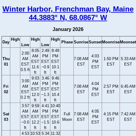
Winter Harbor, Frenchman Bay, Maine
44.3883° N, 68.0867° W
January 2026
High
High
High
Day
Phase
Sunrise
Sunset
Moonrise
Moonset
Low
Low
8:05
2:49
8:49
2:00
AM
PM
PM
4:03
Thu
AM
7:08 AM
1:50 PM
5:33 AM
EST
EST
EST
PM
01
EST
EST
EST
EST
11.6
−0.9
10.1
EST
0.5 ft
ft
ft
ft
9:03
3:46
9:46
3:00
AM
PM
PM
4:04
Fri
AM
7:08 AM
2:57 PM
6:45 AM
EST
EST
EST
PM
02
EST
EST
EST
EST
12.0
−1.3
10.4
EST
0.2 ft
ft
ft
ft
3:57
9:59
4:41
10:40
AM
AM
PM
PM
4:05
Sat
Full
7:08 AM
4:15 PM
7:42 AM
EST
EST
EST
EST
PM
03
Moon
EST
EST
EST
−0.0
12.2
−1.5
10.6
EST
ft
ft
ft
ft
4:53
10:53
5:34
11:32