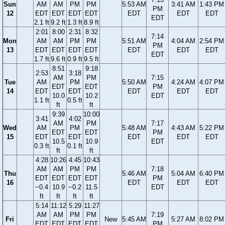
Sun
AM
AM
PM
PM
5:53 AM
3:41 AM
1:43 PM
PM
12
EDT
EDT
EDT
EDT
EDT
EDT
EDT
EDT
2.1 ft
9.2 ft
1.3 ft
8.9 ft
2:01
8:00
2:31
8:32
7:14
Mon
AM
AM
PM
PM
5:51 AM
4:04 AM
2:54 PM
PM
13
EDT
EDT
EDT
EDT
EDT
EDT
EDT
EDT
1.7 ft
9.6 ft
0.9 ft
9.5 ft
8:51
9:18
2:53
3:18
AM
PM
7:15
Tue
AM
PM
5:50 AM
4:24 AM
4:07 PM
EDT
EDT
PM
14
EDT
EDT
EDT
EDT
EDT
10.0
10.2
EDT
1.1 ft
0.5 ft
ft
ft
9:39
10:00
3:41
4:02
AM
PM
7:17
Wed
AM
PM
5:48 AM
4:43 AM
5:22 PM
EDT
EDT
PM
15
EDT
EDT
EDT
EDT
EDT
10.5
10.9
EDT
0.3 ft
0.1 ft
ft
ft
4:28
10:26
4:45
10:43
AM
AM
PM
PM
7:18
Thu
5:46 AM
5:04 AM
6:40 PM
EDT
EDT
EDT
EDT
PM
16
EDT
EDT
EDT
−0.4
10.9
−0.2
11.5
EDT
ft
ft
ft
ft
5:14
11:12
5:29
11:27
AM
AM
PM
PM
7:19
Fri
New
5:45 AM
5:27 AM
8:02 PM
EDT
EDT
EDT
EDT
PM