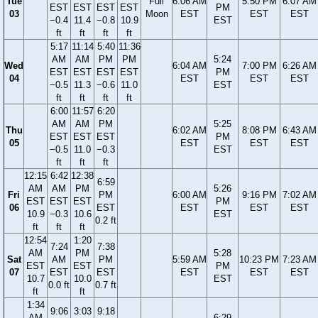
Tue
Full
6:06 AM
5:50 PM
6:07 AM
EST
EST
EST
EST
PM
03
Moon
EST
EST
EST
−0.4
11.4
−0.8
10.9
EST
ft
ft
ft
ft
5:17
11:14
5:40
11:36
AM
AM
PM
PM
5:24
Wed
6:04 AM
7:00 PM
6:26 AM
EST
EST
EST
EST
PM
04
EST
EST
EST
−0.5
11.3
−0.6
11.0
EST
ft
ft
ft
ft
6:00
11:57
6:20
AM
AM
PM
5:25
Thu
6:02 AM
8:08 PM
6:43 AM
EST
EST
EST
PM
05
EST
EST
EST
−0.5
11.0
−0.3
EST
ft
ft
ft
12:15
6:42
12:38
6:59
AM
AM
PM
5:26
Fri
PM
6:00 AM
9:16 PM
7:02 AM
EST
EST
EST
PM
06
EST
EST
EST
EST
10.9
−0.3
10.6
EST
0.2 ft
ft
ft
ft
12:54
1:20
7:24
7:38
AM
PM
5:28
Sat
AM
PM
5:59 AM
10:23 PM
7:23 AM
EST
EST
PM
07
EST
EST
EST
EST
EST
10.7
10.0
EST
0.0 ft
0.7 ft
ft
ft
1:34
9:06
3:03
9:18
AM
6:29