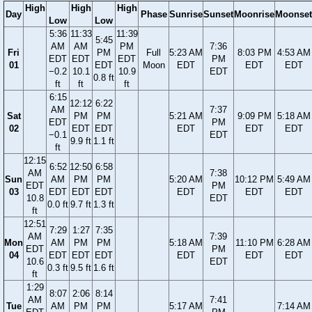
High
High
High
Day
Phase
Sunrise
Sunset
Moonrise
Moonset
Low
Low
5:36
11:33
11:39
5:45
AM
AM
PM
7:36
Fri
PM
Full
5:23 AM
8:03 PM
4:53 AM
EDT
EDT
EDT
PM
01
EDT
Moon
EDT
EDT
EDT
−0.2
10.1
10.9
EDT
0.8 ft
ft
ft
ft
6:15
12:12
6:22
AM
7:37
Sat
PM
PM
5:21 AM
9:09 PM
5:18 AM
EDT
PM
02
EDT
EDT
EDT
EDT
EDT
−0.1
EDT
9.9 ft
1.1 ft
ft
12:15
6:52
12:50
6:58
AM
7:38
Sun
AM
PM
PM
5:20 AM
10:12 PM
5:49 AM
EDT
PM
03
EDT
EDT
EDT
EDT
EDT
EDT
10.8
EDT
0.0 ft
9.7 ft
1.3 ft
ft
12:51
7:29
1:27
7:35
AM
7:39
Mon
AM
PM
PM
5:18 AM
11:10 PM
6:28 AM
EDT
PM
04
EDT
EDT
EDT
EDT
EDT
EDT
10.6
EDT
0.3 ft
9.5 ft
1.6 ft
ft
1:29
8:07
2:06
8:14
AM
7:41
Tue
AM
PM
PM
5:17 AM
7:14 AM