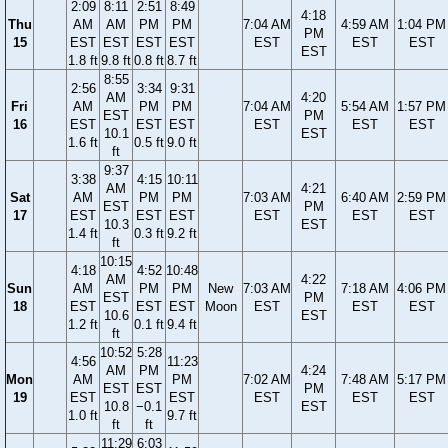
2:09
8:11
2:51
8:49
4:18
Thu
AM
AM
PM
PM
7:04 AM
4:59 AM
1:04 PM
PM
15
EST
EST
EST
EST
EST
EST
EST
EST
1.8 ft
9.8 ft
0.8 ft
8.7 ft
8:55
2:56
3:34
9:31
AM
4:20
Fri
AM
PM
PM
7:04 AM
5:54 AM
1:57 PM
EST
PM
16
EST
EST
EST
EST
EST
EST
10.1
EST
1.6 ft
0.5 ft
9.0 ft
ft
9:37
3:38
4:15
10:11
AM
4:21
Sat
AM
PM
PM
7:03 AM
6:40 AM
2:59 PM
EST
PM
17
EST
EST
EST
EST
EST
EST
10.3
EST
1.4 ft
0.3 ft
9.2 ft
ft
10:15
4:18
4:52
10:48
AM
4:22
Sun
AM
PM
PM
New
7:03 AM
7:18 AM
4:06 PM
EST
PM
18
EST
EST
EST
Moon
EST
EST
EST
10.6
EST
1.2 ft
0.1 ft
9.4 ft
ft
10:52
5:28
4:56
11:23
AM
PM
4:24
Mon
AM
PM
7:02 AM
7:48 AM
5:17 PM
EST
EST
PM
19
EST
EST
EST
EST
EST
10.8
−0.1
EST
1.0 ft
9.7 ft
ft
ft
11:29
6:03