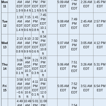
Mon
AM
AM
PM
PM
5:09 AM
2:26 AM
1:45 PM
PM
11
EDT
EDT
EDT
EDT
EDT
EDT
EDT
EDT
1.9 ft
9.4 ft
1.1 ft
9.5 ft
7:45
1:18
7:15
1:41
PM
7:49
Tue
AM
AM
PM
5:08 AM
2:45 AM
2:57 PM
EDT
PM
12
EDT
EDT
EDT
EDT
EDT
EDT
10.1
EDT
1.4 ft
9.6 ft
0.8 ft
ft
8:34
2:13
8:10
2:32
PM
7:50
Wed
AM
AM
PM
5:07 AM
3:05 AM
4:12 PM
EDT
PM
13
EDT
EDT
EDT
EDT
EDT
EDT
10.8
EDT
0.8 ft
9.9 ft
0.6 ft
ft
9:04
9:23
3:06
3:21
AM
PM
7:51
Thu
AM
PM
5:06 AM
3:26 AM
5:31 PM
EDT
EDT
PM
14
EDT
EDT
EDT
EDT
EDT
10.3
11.4
EDT
0.1 ft
0.3 ft
ft
ft
3:58
9:57
10:11
4:11
AM
AM
PM
7:52
Fri
PM
5:05 AM
3:51 AM
6:54 PM
EDT
EDT
EDT
PM
15
EDT
EDT
EDT
EDT
−0.6
10.6
12.0
EDT
0.1 ft
ft
ft
ft
4:49
10:49
5:01
11:00
AM
AM
PM
PM
7:54