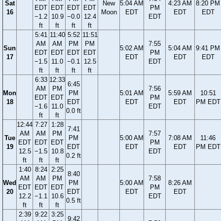
Sat
New
5:04 AM
4:23 AM
8:20 PM
EDT
EDT
EDT
EDT
PM
16
Moon
EDT
EDT
EDT
−1.2
10.9
−0.0
12.4
EDT
ft
ft
ft
ft
5:41
11:40
5:52
11:51
AM
AM
PM
PM
7:55
Sun
5:02 AM
5:04 AM
9:41 PM
EDT
EDT
EDT
EDT
PM
17
EDT
EDT
EDT
−1.5
11.0
−0.1
12.5
EDT
ft
ft
ft
ft
6:33
12:33
6:45
AM
PM
7:56
Mon
PM
5:01 AM
5:59 AM
10:51
EDT
EDT
PM
18
EDT
EDT
EDT
PM EDT
−1.6
11.0
EDT
0.0 ft
ft
ft
12:44
7:27
1:28
7:41
AM
AM
PM
7:57
Tue
PM
5:00 AM
7:08 AM
11:46
EDT
EDT
EDT
PM
19
EDT
EDT
EDT
PM EDT
12.5
−1.5
10.8
EDT
0.2 ft
ft
ft
ft
1:40
8:24
2:25
8:40
AM
AM
PM
7:58
Wed
PM
5:00 AM
8:26 AM
EDT
EDT
EDT
PM
20
EDT
EDT
EDT
12.2
−1.1
10.6
EDT
0.5 ft
ft
ft
ft
2:39
9:22
3:25
9:42