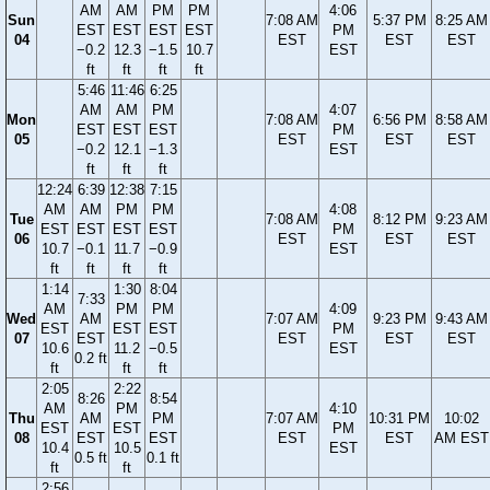
AM
AM
PM
PM
4:06
Sun
7:08 AM
5:37 PM
8:25 AM
EST
EST
EST
EST
PM
04
EST
EST
EST
−0.2
12.3
−1.5
10.7
EST
ft
ft
ft
ft
5:46
11:46
6:25
AM
AM
PM
4:07
Mon
7:08 AM
6:56 PM
8:58 AM
EST
EST
EST
PM
05
EST
EST
EST
−0.2
12.1
−1.3
EST
ft
ft
ft
12:24
6:39
12:38
7:15
AM
AM
PM
PM
4:08
Tue
7:08 AM
8:12 PM
9:23 AM
EST
EST
EST
EST
PM
06
EST
EST
EST
10.7
−0.1
11.7
−0.9
EST
ft
ft
ft
ft
1:14
1:30
8:04
7:33
AM
PM
PM
4:09
Wed
AM
7:07 AM
9:23 PM
9:43 AM
EST
EST
EST
PM
07
EST
EST
EST
EST
10.6
11.2
−0.5
EST
0.2 ft
ft
ft
ft
2:05
2:22
8:26
8:54
AM
PM
4:10
Thu
AM
PM
7:07 AM
10:31 PM
10:02
EST
EST
PM
08
EST
EST
EST
EST
AM EST
10.4
10.5
EST
0.5 ft
0.1 ft
ft
ft
2:56