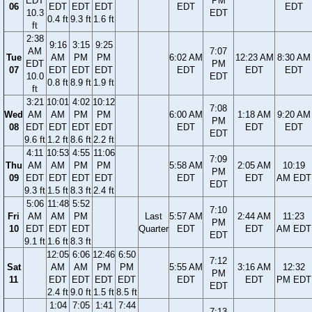
EDT
PM
06
EDT
EDT
EDT
EDT
EDT
10.3
EDT
0.4 ft
9.3 ft
1.6 ft
ft
2:38
9:16
3:15
9:25
AM
7:07
Tue
AM
PM
PM
6:02 AM
12:23 AM
8:30 AM
EDT
PM
07
EDT
EDT
EDT
EDT
EDT
EDT
10.0
EDT
0.8 ft
8.9 ft
1.9 ft
ft
3:21
10:01
4:02
10:12
7:08
Wed
AM
AM
PM
PM
6:00 AM
1:18 AM
9:20 AM
PM
08
EDT
EDT
EDT
EDT
EDT
EDT
EDT
EDT
9.6 ft
1.2 ft
8.6 ft
2.2 ft
4:11
10:53
4:55
11:06
7:09
Thu
AM
AM
PM
PM
5:58 AM
2:05 AM
10:19
PM
09
EDT
EDT
EDT
EDT
EDT
EDT
AM EDT
EDT
9.3 ft
1.5 ft
8.3 ft
2.4 ft
5:06
11:48
5:52
7:10
Fri
AM
AM
PM
Last
5:57 AM
2:44 AM
11:23
PM
10
EDT
EDT
EDT
Quarter
EDT
EDT
AM EDT
EDT
9.1 ft
1.6 ft
8.3 ft
12:05
6:06
12:46
6:50
7:12
Sat
AM
AM
PM
PM
5:55 AM
3:16 AM
12:32
PM
11
EDT
EDT
EDT
EDT
EDT
EDT
PM EDT
EDT
2.4 ft
9.0 ft
1.5 ft
8.5 ft
1:04
7:05
1:41
7:44
7:13