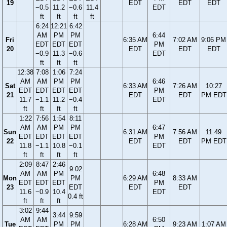
19
EDT
EDT
EDT
−0.5
11.2
−0.6
11.4
EDT
ft
ft
ft
ft
6:24
12:21
6:42
AM
PM
PM
6:44
Fri
6:35 AM
7:02 AM
9:06 PM
EDT
EDT
EDT
PM
20
EDT
EDT
EDT
−0.9
11.3
−0.6
EDT
ft
ft
ft
12:38
7:08
1:06
7:24
AM
AM
PM
PM
6:46
Sat
6:33 AM
7:26 AM
10:27
EDT
EDT
EDT
EDT
PM
21
EDT
EDT
PM EDT
11.7
−1.1
11.2
−0.4
EDT
ft
ft
ft
ft
1:22
7:56
1:54
8:11
AM
AM
PM
PM
6:47
Sun
6:31 AM
7:56 AM
11:49
EDT
EDT
EDT
EDT
PM
22
EDT
EDT
PM EDT
11.8
−1.1
10.8
−0.1
EDT
ft
ft
ft
ft
2:09
8:47
2:46
9:02
AM
AM
PM
6:48
Mon
PM
6:29 AM
8:33 AM
EDT
EDT
EDT
PM
23
EDT
EDT
EDT
11.6
−0.9
10.4
EDT
0.4 ft
ft
ft
ft
3:02
9:44
3:44
9:59
AM
AM
6:50
Tue
PM
PM
6:28 AM
9:23 AM
1:07 AM