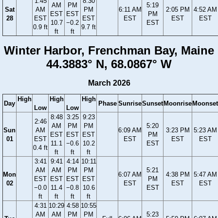
1:45
8:30
AM
PM
5:19
Sat
AM
PM
6:11 AM
2:05 PM
4:52 AM
EST
EST
PM
28
EST
EST
EST
EST
EST
10.7
−0.2
EST
0.9 ft
9.7 ft
ft
ft
Winter Harbor, Frenchman Bay, Maine
44.3883° N, 68.0867° W
March 2026
High
High
High
Day
Phase
Sunrise
Sunset
Moonrise
Moonset
Low
Low
8:48
3:25
9:23
2:46
AM
PM
PM
5:20
Sun
AM
6:09 AM
3:23 PM
5:23 AM
EST
EST
EST
PM
01
EST
EST
EST
EST
11.1
−0.6
10.2
EST
0.4 ft
ft
ft
ft
3:41
9:41
4:14
10:11
AM
AM
PM
PM
5:21
Mon
6:07 AM
4:38 PM
5:47 AM
EST
EST
EST
EST
PM
02
EST
EST
EST
−0.0
11.4
−0.8
10.6
EST
ft
ft
ft
ft
4:31
10:29
4:58
10:55
AM
AM
PM
PM
5:23