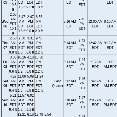
EDT
PM
05
EDT
EDT
EDT
EDT
EDT
10.3
EDT
0.5 ft
9.2 ft
1.8 ft
ft
2:08
8:47
2:47
8:55
AM
7:42
Wed
AM
PM
PM
5:16 AM
12:00 AM
8:10 AM
EDT
PM
06
EDT
EDT
EDT
EDT
EDT
EDT
10.1
EDT
0.8 ft
9.0 ft
2.0 ft
ft
2:50
9:30
3:31
9:40
7:43
Thu
AM
AM
PM
PM
5:14 AM
12:42 AM
9:12 AM
PM
07
EDT
EDT
EDT
EDT
EDT
EDT
EDT
EDT
9.8 ft
1.0 ft
8.8 ft
2.2 ft
3:36
10:16
4:18
10:30
7:44
Fri
AM
AM
PM
PM
5:13 AM
1:15 AM
10:18
PM
08
EDT
EDT
EDT
EDT
EDT
EDT
AM EDT
EDT
9.6 ft
1.2 ft
8.8 ft
2.2 ft
4:27
11:06
5:09
11:24
7:46
Sat
AM
AM
PM
PM
Last
5:12 AM
1:42 AM
11:26
PM
09
EDT
EDT
EDT
EDT
Quarter
EDT
EDT
AM EDT
EDT
9.4 ft
1.3 ft
8.8 ft
2.1 ft
5:21
11:57
6:02
7:47
Sun
AM
AM
PM
5:10 AM
2:05 AM
12:35
PM
10
EDT
EDT
EDT
EDT
EDT
PM EDT
EDT
9.4 ft
1.2 ft
9.1 ft
12:21
6:18
12:49
6:54
7:48