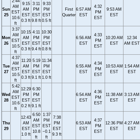
2:44
9:15
3:11
9:33
AM
4:32
Sun
AM
PM
PM
First
6:57 AM
9:53 AM
EST
PM
25
EST
EST
EST
Quarter
EST
EST
10.6
EST
0.3 ft
9.8 ft
0.5 ft
ft
3:37
10:15
4:11
10:30
AM
4:33
Mon
AM
PM
PM
6:56 AM
10:20 AM
12:34
EST
PM
26
EST
EST
EST
EST
EST
AM EST
10.5
EST
0.3 ft
9.4 ft
0.8 ft
ft
4:37
11:20
5:19
11:34
AM
4:34
Tue
AM
PM
PM
6:55 AM
10:53 AM
1:54 AM
EST
PM
27
EST
EST
EST
EST
EST
EST
10.5
EST
0.3 ft
9.1 ft
1.0 ft
ft
5:42
12:29
6:30
AM
4:36
Wed
PM
PM
6:54 AM
11:38 AM
3:13 AM
EST
PM
28
EST
EST
EST
EST
EST
10.6
EST
0.2 ft
9.1 ft
ft
6:50
1:37
12:43
7:38
AM
PM
4:37
Thu
AM
PM
6:53 AM
12:36 PM
4:27 AM
EST
EST
PM
29
EST
EST
EST
EST
EST
10.8
−0.1
EST
1.0 ft
9.3 ft
ft
ft