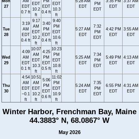
Mon
AM
PM
5:28 AM
3:35 PM
3:37 AM
EDT
EDT
PM
27
EDT
EDT
EDT
EDT
EDT
10.2
10.3
EDT
0.7 ft
0.4 ft
ft
ft
9:17
9:40
3:19
3:40
AM
PM
7:32
Tue
AM
PM
5:27 AM
4:42 PM
3:55 AM
EDT
EDT
PM
28
EDT
EDT
EDT
EDT
EDT
10.2
10.6
EDT
0.4 ft
0.4 ft
ft
ft
10:07
10:23
4:09
4:25
AM
PM
7:34
Wed
AM
PM
5:25 AM
5:49 PM
4:13 AM
EDT
EDT
PM
29
EDT
EDT
EDT
EDT
EDT
10.3
10.8
EDT
0.1 ft
0.5 ft
ft
ft
4:54
10:51
11:02
5:06
AM
AM
PM
7:35
Thu
PM
5:24 AM
6:55 PM
4:31 AM
EDT
EDT
EDT
PM
30
EDT
EDT
EDT
EDT
−0.1
10.2
10.9
EDT
0.6 ft
ft
ft
ft
Winter Harbor, Frenchman Bay, Maine
44.3883° N, 68.0867° W
May 2026