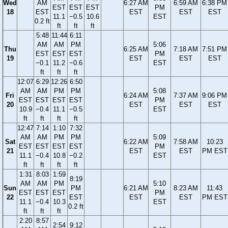
Wed
AM
6:27 AM
6:59 AM
6:38 PM
EST
EST
EST
PM
18
EST
EST
EST
EST
11.1
−0.5
10.6
EST
0.2 ft
ft
ft
ft
5:48
11:44
6:11
AM
AM
PM
5:06
Thu
6:25 AM
7:18 AM
7:51 PM
EST
EST
EST
PM
19
EST
EST
EST
−0.1
11.2
−0.6
EST
ft
ft
ft
12:07
6:29
12:26
6:50
AM
AM
PM
PM
5:08
Fri
6:24 AM
7:37 AM
9:06 PM
EST
EST
EST
EST
PM
20
EST
EST
EST
10.9
−0.4
11.1
−0.5
EST
ft
ft
ft
ft
12:47
7:14
1:10
7:32
AM
AM
PM
PM
5:09
Sat
6:22 AM
7:58 AM
10:23
EST
EST
EST
EST
PM
21
EST
EST
PM EST
11.1
−0.4
10.8
−0.2
EST
ft
ft
ft
ft
1:31
8:03
1:59
8:19
AM
AM
PM
5:10
Sun
PM
6:21 AM
8:23 AM
11:43
EST
EST
EST
PM
22
EST
EST
EST
PM EST
11.1
−0.4
10.3
EST
0.2 ft
ft
ft
ft
2:20
8:57
2:54
9:12