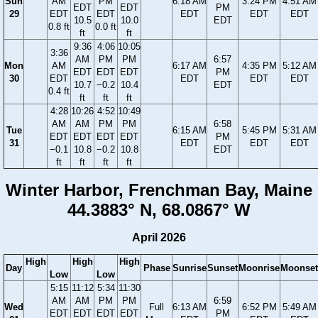
Sun
AM
PM
6:18 AM
3:24 PM
4:51 AM
EDT
EDT
PM
29
EDT
EDT
EDT
EDT
EDT
10.5
10.0
EDT
0.8 ft
0.0 ft
ft
ft
9:36
4:06
10:05
3:36
AM
PM
PM
6:57
Mon
AM
6:17 AM
4:35 PM
5:12 AM
EDT
EDT
EDT
PM
30
EDT
EDT
EDT
EDT
10.7
−0.2
10.4
EDT
0.4 ft
ft
ft
ft
4:28
10:26
4:52
10:49
AM
AM
PM
PM
6:58
Tue
6:15 AM
5:45 PM
5:31 AM
EDT
EDT
EDT
EDT
PM
31
EDT
EDT
EDT
−0.1
10.8
−0.2
10.8
EDT
ft
ft
ft
ft
Winter Harbor, Frenchman Bay, Maine
44.3883° N, 68.0867° W
April 2026
High
High
High
Day
Phase
Sunrise
Sunset
Moonrise
Moonset
Low
Low
5:15
11:12
5:34
11:30
AM
AM
PM
PM
6:59
Wed
Full
6:13 AM
6:52 PM
5:49 AM
EDT
EDT
EDT
EDT
PM