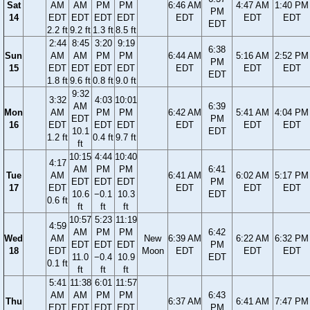
Sat
AM
AM
PM
PM
6:46 AM
4:47 AM
1:40 PM
PM
14
EDT
EDT
EDT
EDT
EDT
EDT
EDT
EDT
2.2 ft
9.2 ft
1.3 ft
8.5 ft
2:44
8:45
3:20
9:19
6:38
Sun
AM
AM
PM
PM
6:44 AM
5:16 AM
2:52 PM
PM
15
EDT
EDT
EDT
EDT
EDT
EDT
EDT
EDT
1.8 ft
9.6 ft
0.8 ft
9.0 ft
9:32
3:32
4:03
10:01
AM
6:39
Mon
AM
PM
PM
6:42 AM
5:41 AM
4:04 PM
EDT
PM
16
EDT
EDT
EDT
EDT
EDT
EDT
10.1
EDT
1.2 ft
0.4 ft
9.7 ft
ft
10:15
4:44
10:40
4:17
AM
PM
PM
6:41
Tue
AM
6:41 AM
6:02 AM
5:17 PM
EDT
EDT
EDT
PM
17
EDT
EDT
EDT
EDT
10.6
−0.1
10.3
EDT
0.6 ft
ft
ft
ft
10:57
5:23
11:19
4:59
AM
PM
PM
6:42
Wed
AM
New
6:39 AM
6:22 AM
6:32 PM
EDT
EDT
EDT
PM
18
EDT
Moon
EDT
EDT
EDT
11.0
−0.4
10.9
EDT
0.1 ft
ft
ft
ft
5:41
11:38
6:01
11:57
AM
AM
PM
PM
6:43
Thu
6:37 AM
6:41 AM
7:47 PM
EDT
EDT
EDT
EDT
PM