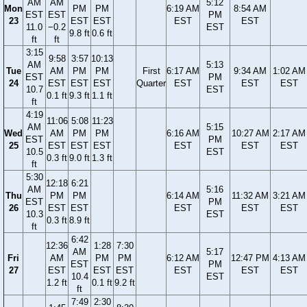
AM
AM
5:12
Mon
PM
PM
6:19 AM
8:54 AM
EST
EST
PM
23
EST
EST
EST
EST
11.0
−0.2
EST
9.8 ft
0.6 ft
ft
ft
3:15
9:58
3:57
10:13
AM
5:13
Tue
AM
PM
PM
First
6:17 AM
9:34 AM
1:02 AM
EST
PM
24
EST
EST
EST
Quarter
EST
EST
EST
10.7
EST
0.1 ft
9.3 ft
1.1 ft
ft
4:19
11:06
5:08
11:23
AM
5:15
Wed
AM
PM
PM
6:16 AM
10:27 AM
2:17 AM
EST
PM
25
EST
EST
EST
EST
EST
EST
10.5
EST
0.3 ft
9.0 ft
1.3 ft
ft
5:30
12:18
6:21
AM
5:16
Thu
PM
PM
6:14 AM
11:32 AM
3:21 AM
EST
PM
26
EST
EST
EST
EST
EST
10.3
EST
0.3 ft
8.9 ft
ft
6:42
12:36
1:28
7:30
AM
5:17
Fri
AM
PM
PM
6:12 AM
12:47 PM
4:13 AM
EST
PM
27
EST
EST
EST
EST
EST
EST
10.4
EST
1.2 ft
0.1 ft
9.2 ft
ft
7:49
2:30