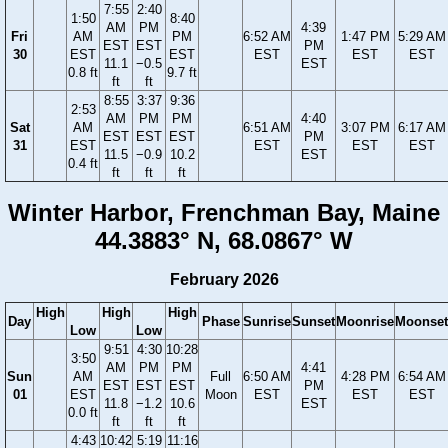
7:55
2:40
1:50
8:40
AM
PM
4:39
Fri
AM
PM
6:52 AM
1:47 PM
5:29 AM
EST
EST
PM
30
EST
EST
EST
EST
EST
11.1
−0.5
EST
0.8 ft
9.7 ft
ft
ft
8:55
3:37
9:36
2:53
AM
PM
PM
4:40
Sat
AM
6:51 AM
3:07 PM
6:17 AM
EST
EST
EST
PM
31
EST
EST
EST
EST
11.5
−0.9
10.2
EST
0.4 ft
ft
ft
ft
Winter Harbor, Frenchman Bay, Maine
44.3883° N, 68.0867° W
February 2026
High
High
High
Day
Phase
Sunrise
Sunset
Moonrise
Moonset
Low
Low
9:51
4:30
10:28
3:50
AM
PM
PM
4:41
Sun
AM
Full
6:50 AM
4:28 PM
6:54 AM
EST
EST
EST
PM
01
EST
Moon
EST
EST
EST
11.8
−1.2
10.6
EST
0.0 ft
ft
ft
ft
4:43
10:42
5:19
11:16