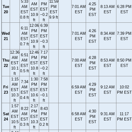
5:33
11:59
AM
PM
4:25
Tue
AM
PM
7:01 AM
8:13 AM
6:28 PM
EST
EST
PM
20
EST
EST
EST
EST
EST
10.9
−0.2
EST
0.8 ft
9.9 ft
ft
ft
12:06
6:39
6:11
PM
PM
4:26
Wed
AM
7:01 AM
8:34 AM
7:39 PM
EST
EST
PM
21
EST
EST
EST
EST
10.9
−0.3
EST
0.7 ft
ft
ft
12:36
12:46
7:17
6:51
AM
PM
PM
4:28
Thu
AM
7:00 AM
8:53 AM
8:50 PM
EST
EST
EST
PM
22
EST
EST
EST
EST
10.1
10.8
−0.2
EST
0.5 ft
ft
ft
ft
1:15
1:30
7:58
7:34
AM
PM
PM
4:29
Fri
AM
6:59 AM
9:12 AM
10:02
EST
EST
EST
PM
23
EST
EST
EST
PM EST
10.3
10.6
−0.1
EST
0.4 ft
ft
ft
ft
1:57
2:17
8:22
8:43
AM
PM
4:30
Sat
AM
PM
6:58 AM
9:31 AM
11:17
EST
EST
PM
24
EST
EST
EST
EST
PM EST
10.5
10.3
EST
0.3 ft
0.2 ft
ft
ft