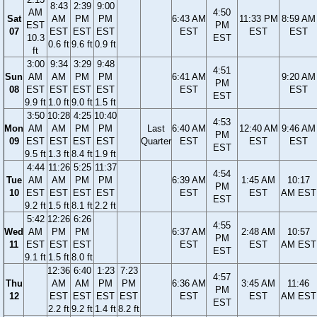
8:43
2:39
9:00
AM
4:50
Sat
AM
PM
PM
6:43 AM
11:33 PM
8:59 AM
EST
PM
07
EST
EST
EST
EST
EST
EST
10.3
EST
0.6 ft
9.6 ft
0.9 ft
ft
3:00
9:34
3:29
9:48
4:51
Sun
AM
AM
PM
PM
6:41 AM
9:20 AM
PM
08
EST
EST
EST
EST
EST
EST
EST
9.9 ft
1.0 ft
9.0 ft
1.5 ft
3:50
10:28
4:25
10:40
4:53
Mon
AM
AM
PM
PM
Last
6:40 AM
12:40 AM
9:46 AM
PM
09
EST
EST
EST
EST
Quarter
EST
EST
EST
EST
9.5 ft
1.3 ft
8.4 ft
1.9 ft
4:44
11:26
5:25
11:37
4:54
Tue
AM
AM
PM
PM
6:39 AM
1:45 AM
10:17
PM
10
EST
EST
EST
EST
EST
EST
AM EST
EST
9.2 ft
1.5 ft
8.1 ft
2.2 ft
5:42
12:26
6:26
4:55
Wed
AM
PM
PM
6:37 AM
2:48 AM
10:57
PM
11
EST
EST
EST
EST
EST
AM EST
EST
9.1 ft
1.5 ft
8.0 ft
12:36
6:40
1:23
7:23
4:57
Thu
AM
AM
PM
PM
6:36 AM
3:45 AM
11:46
PM
12
EST
EST
EST
EST
EST
EST
AM EST
EST
2.2 ft
9.2 ft
1.4 ft
8.2 ft