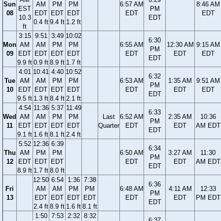
Sun
AM
PM
PM
6:57 AM
8:46 AM
EST
PM
08
EDT
EDT
EDT
EDT
EDT
10.3
EDT
0.4 ft
9.4 ft
1.2 ft
ft
3:15
9:51
3:49
10:02
6:30
Mon
AM
AM
PM
PM
6:55 AM
12:30 AM
9:15 AM
PM
09
EDT
EDT
EDT
EDT
EDT
EDT
EDT
EDT
9.9 ft
0.9 ft
8.9 ft
1.7 ft
4:01
10:41
4:40
10:52
6:32
Tue
AM
AM
PM
PM
6:53 AM
1:35 AM
9:51 AM
PM
10
EDT
EDT
EDT
EDT
EDT
EDT
EDT
EDT
9.5 ft
1.3 ft
8.4 ft
2.1 ft
4:54
11:36
5:37
11:49
6:33
Wed
AM
AM
PM
PM
Last
6:52 AM
2:35 AM
10:36
PM
11
EDT
EDT
EDT
EDT
Quarter
EDT
EDT
AM EDT
EDT
9.1 ft
1.6 ft
8.1 ft
2.4 ft
5:52
12:36
6:39
6:34
Thu
AM
PM
PM
6:50 AM
3:27 AM
11:30
PM
12
EDT
EDT
EDT
EDT
EDT
AM EDT
EDT
8.9 ft
1.7 ft
8.0 ft
12:50
6:54
1:36
7:38
6:36
Fri
AM
AM
PM
PM
6:48 AM
4:11 AM
12:33
PM
13
EDT
EDT
EDT
EDT
EDT
EDT
PM EDT
EDT
2.4 ft
8.9 ft
1.6 ft
8.1 ft
1:50
7:53
2:32
8:32
6:37