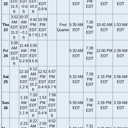
EDT
EDT
EDT
PM
22
EDT
EDT
EDT
EDT
11.5
−0.6
10.0
EDT
0.9 ft
ft
ft
ft
3:52
10:37
4:42
10:59
AM
AM
7:26
Thu
PM
PM
First
5:35 AM
10:42 AM
1:53 AM
EDT
EDT
PM
23
EDT
EDT
Quarter
EDT
EDT
EDT
11.0
−0.1
EDT
9.7 ft
1.2 ft
ft
ft
5:00
11:44
5:50
AM
7:28
Fri
AM
PM
5:33 AM
12:00 PM
2:28 AM
EDT
PM
24
EDT
EDT
EDT
EDT
EDT
10.5
EDT
0.2 ft
9.5 ft
ft
6:12
12:10
12:51
6:57
AM
7:29
Sat
AM
PM
PM
5:32 AM
1:15 PM
2:56 AM
EDT
PM
25
EDT
EDT
EDT
EDT
EDT
EDT
10.2
EDT
1.2 ft
0.4 ft
9.7 ft
ft
7:20
7:58
1:19
1:53
AM
PM
7:30
Sun
AM
PM
5:30 AM
2:26 PM
3:18 AM
EDT
EDT
PM
26
EDT
EDT
EDT
EDT
EDT
10.1
10.0
EDT
1.1 ft
0.4 ft
ft
ft
8:22
8:52
2:23
2:50
AM
PM
7:31