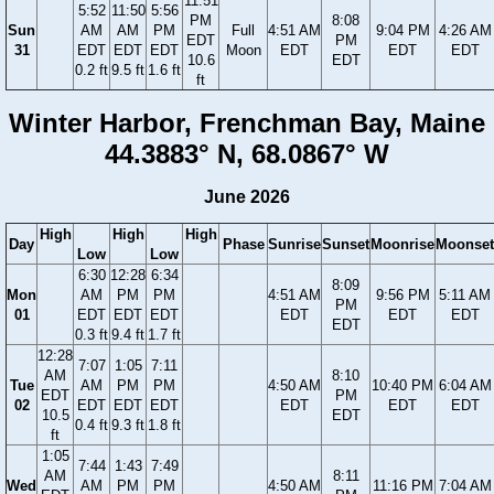
11:51
5:52
11:50
5:56
PM
8:08
Sun
AM
AM
PM
Full
4:51 AM
9:04 PM
4:26 AM
EDT
PM
31
EDT
EDT
EDT
Moon
EDT
EDT
EDT
10.6
EDT
0.2 ft
9.5 ft
1.6 ft
ft
Winter Harbor, Frenchman Bay, Maine
44.3883° N, 68.0867° W
June 2026
High
High
High
Day
Phase
Sunrise
Sunset
Moonrise
Moonset
Low
Low
6:30
12:28
6:34
8:09
Mon
AM
PM
PM
4:51 AM
9:56 PM
5:11 AM
PM
01
EDT
EDT
EDT
EDT
EDT
EDT
EDT
0.3 ft
9.4 ft
1.7 ft
12:28
7:07
1:05
7:11
AM
8:10
Tue
AM
PM
PM
4:50 AM
10:40 PM
6:04 AM
EDT
PM
02
EDT
EDT
EDT
EDT
EDT
EDT
10.5
EDT
0.4 ft
9.3 ft
1.8 ft
ft
1:05
7:44
1:43
7:49
AM
8:11
Wed
AM
PM
PM
4:50 AM
11:16 PM
7:04 AM