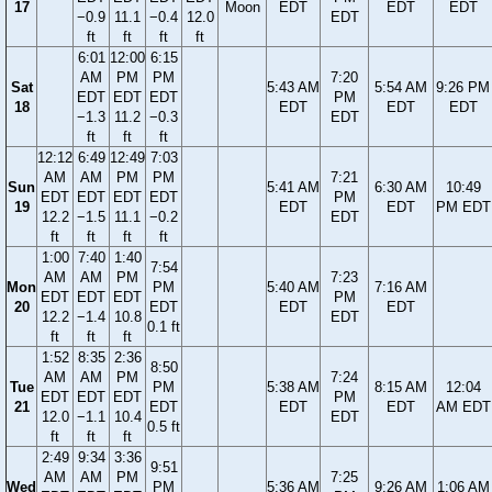
17
Moon
EDT
EDT
EDT
−0.9
11.1
−0.4
12.0
EDT
ft
ft
ft
ft
6:01
12:00
6:15
AM
PM
PM
7:20
Sat
5:43 AM
5:54 AM
9:26 PM
EDT
EDT
EDT
PM
18
EDT
EDT
EDT
−1.3
11.2
−0.3
EDT
ft
ft
ft
12:12
6:49
12:49
7:03
AM
AM
PM
PM
7:21
Sun
5:41 AM
6:30 AM
10:49
EDT
EDT
EDT
EDT
PM
19
EDT
EDT
PM EDT
12.2
−1.5
11.1
−0.2
EDT
ft
ft
ft
ft
1:00
7:40
1:40
7:54
AM
AM
PM
7:23
Mon
PM
5:40 AM
7:16 AM
EDT
EDT
EDT
PM
20
EDT
EDT
EDT
12.2
−1.4
10.8
EDT
0.1 ft
ft
ft
ft
1:52
8:35
2:36
8:50
AM
AM
PM
7:24
Tue
PM
5:38 AM
8:15 AM
12:04
EDT
EDT
EDT
PM
21
EDT
EDT
EDT
AM EDT
12.0
−1.1
10.4
EDT
0.5 ft
ft
ft
ft
2:49
9:34
3:36
9:51
AM
AM
PM
7:25
Wed
PM
5:36 AM
9:26 AM
1:06 AM