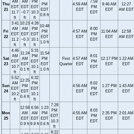
AM
AM
PM
7:59
Thu
PM
4:59 AM
9:46 AM
12:27
EDT
EDT
EDT
PM
21
EDT
EDT
EDT
AM EDT
11.7
−0.7
10.3
EDT
0.8 ft
ft
ft
ft
3:41
10:23
4:28
10:48
AM
AM
PM
8:00
Fri
PM
4:57 AM
11:04 AM
12:58
EDT
EDT
EDT
PM
22
EDT
EDT
EDT
AM EDT
11.2
−0.3
10.1
EDT
1.0 ft
ft
ft
ft
4:46
5:31
11:24
11:54
AM
PM
8:01
Sat
AM
PM
First
4:57 AM
12:17 PM
1:22 AM
EDT
EDT
PM
23
EDT
EDT
Quarter
EDT
EDT
EDT
10.7
10.1
EDT
0.1 ft
1.0 ft
ft
ft
5:52
6:32
12:25
AM
PM
8:02
Sun
PM
4:56 AM
1:27 PM
1:43 AM
EDT
EDT
PM
24
EDT
EDT
EDT
EDT
10.2
10.1
EDT
0.4 ft
ft
ft
7:29
12:58
6:56
1:23
PM
8:03
Mon
AM
AM
PM
4:55 AM
2:35 PM
2:01 AM
EDT
PM
25
EDT
EDT
EDT
EDT
EDT
EDT
10.3
EDT
0.9 ft
9.9 ft
0.6 ft
ft
8:22