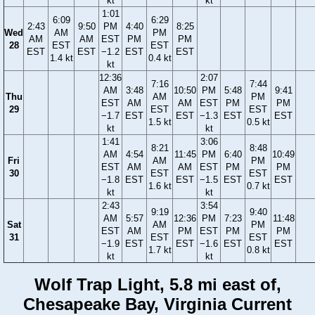
kt
kt
1:01
6:09
6:29
2:43
9:50
PM
4:40
8:25
Wed
AM
PM
AM
AM
EST
PM
PM
28
EST
EST
EST
EST
−1.2
EST
EST
1.4 kt
0.4 kt
kt
12:36
2:07
7:16
7:44
AM
3:48
10:50
PM
5:48
9:41
Thu
AM
PM
EST
AM
AM
EST
PM
PM
29
EST
EST
−1.7
EST
EST
−1.3
EST
EST
1.5 kt
0.5 kt
kt
kt
1:41
3:06
8:21
8:48
AM
4:54
11:45
PM
6:40
10:49
Fri
AM
PM
EST
AM
AM
EST
PM
PM
30
EST
EST
−1.8
EST
EST
−1.5
EST
EST
1.6 kt
0.7 kt
kt
kt
2:43
3:54
9:19
9:40
AM
5:57
12:36
PM
7:23
11:48
Sat
AM
PM
EST
AM
PM
EST
PM
PM
31
EST
EST
−1.9
EST
EST
−1.6
EST
EST
1.7 kt
0.8 kt
kt
kt
Wolf Trap Light, 5.8 mi east of,
Chesapeake Bay, Virginia Current