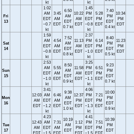
kt
kt
1:02
1:45
6:50
7:40
AM
3:45
10:22
PM
5:28
10:34
Fri
AM
PM
EDT
AM
AM
EDT
PM
PM
13
EDT
EDT
−0.7
EDT
EDT
−0.8
EDT
EDT
0.7 kt
0.4 kt
kt
kt
1:59
2:37
7:52
8:40
AM
4:54
11:13
PM
6:14
11:23
Sat
AM
PM
EDT
AM
AM
EDT
PM
PM
14
EDT
EDT
−0.8
EDT
EDT
−1.0
EDT
EDT
0.8 kt
0.5 kt
kt
kt
2:53
3:25
8:50
9:23
AM
5:55
11:58
PM
6:51
Sun
AM
PM
EDT
AM
AM
EDT
PM
15
EDT
EDT
−1.0
EDT
EDT
−1.1
EDT
0.9 kt
0.7 kt
kt
kt
3:41
4:06
9:38
10:00
12:03
AM
6:46
12:37
PM
7:21
Mon
AM
PM
AM
EDT
AM
PM
EDT
PM
16
EDT
EDT
EDT
−1.2
EDT
EDT
−1.3
EDT
1.0 kt
0.9 kt
kt
kt
4:23
4:41
10:19
10:39
12:43
AM
7:31
1:12
PM
7:51
Tue
AM
PM
AM
EDT
AM
PM
EDT
PM
17
EDT
EDT
EDT
−1.5
EDT
EDT
−1.5
EDT