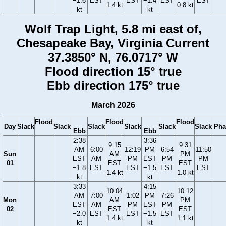
−1.6
EST
EST
−1.4
EST
EST
1.4 kt
0.8 kt
kt
kt
Wolf Trap Light, 5.8 mi east of,
Chesapeake Bay, Virginia Current
37.3850° N, 76.0717° W
Flood direction 15° true
Ebb direction 175° true
March 2026
Flood
Flood
Flood
Day
Slack
Slack
Slack
Slack
Slack
Slack
Pha
Ebb
Ebb
2:38
3:36
9:15
9:31
AM
6:00
12:19
PM
6:54
11:50
Sun
AM
PM
EST
AM
PM
EST
PM
PM
01
EST
EST
−1.8
EST
EST
−1.5
EST
EST
1.4 kt
1.0 kt
kt
kt
3:33
4:15
10:04
10:12
AM
7:00
1:02
PM
7:26
Mon
AM
PM
EST
AM
PM
EST
PM
02
EST
EST
−2.0
EST
EST
−1.5
EST
1.4 kt
1.1 kt
kt
kt