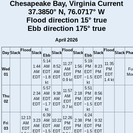
Chesapeake Bay, Virginia Current
37.3850° N, 76.0717° W
Flood direction 15° true
Ebb direction 175° true
April 2026
Flood
Flood
Flood
Day
Slack
Slack
Slack
Slack
Slack
Slack
Pha
Ebb
Ebb
5:14
5:19
11:27
11:35
1:44
AM
8:52
1:56
PM
8:23
Wed
AM
PM
Ful
AM
EDT
AM
PM
EDT
PM
01
EDT
EDT
Mo
EDT
−1.8
EDT
EDT
−1.5
EDT
0.9 kt
1.4 kt
kt
kt
5:57
5:51
11:57
2:34
AM
9:38
2:18
PM
8:56
Thu
AM
AM
EDT
AM
PM
EDT
PM
02
EDT
EDT
−1.7
EDT
EDT
−1.5
EDT
0.7 kt
kt
kt
6:39
6:24
12:13
12:26
3:23
AM
10:22
2:38
PM
9:32
Fri
AM
PM
AM
EDT
AM
PM
EDT
PM
03
EDT
EDT
EDT
−1.5
EDT
EDT
−1.5
EDT