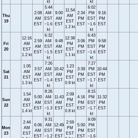
kt
kt
5:44
6:02
11:54
2:08
AM
9:00
2:34
PM
9:16
Thu
AM
AM
EST
AM
PM
EST
PM
19
EST
EST
−1.6
EST
EST
−1.6
EST
1.2 kt
kt
kt
6:32
6:43
12:16
12:38
2:59
AM
9:48
3:06
PM
9:58
Fri
AM
PM
AM
EST
AM
PM
EST
PM
20
EST
EST
EST
−1.5
EST
EST
−1.6
EST
1.2 kt
1.1 kt
kt
kt
7:26
7:27
1:05
1:23
3:57
AM
10:42
3:39
PM
10:44
Sat
AM
PM
AM
EST
AM
PM
EST
PM
21
EST
EST
EST
−1.4
EST
EST
−1.7
EST
1.3 kt
0.9 kt
kt
kt
8:26
8:15
1:54
2:09
5:00
AM
11:43
4:16
PM
11:32
Sun
AM
PM
AM
EST
AM
PM
EST
PM
22
EST
EST
EST
−1.3
EST
EST
−1.7
EST
1.4 kt
0.8 kt
kt
kt
9:31
9:09
2:44
2:59
6:06
AM
12:49
5:00
PM
Mon
AM
PM
AM
EST
PM
PM
EST
23
EST
EST
EST
−1.2
EST
EST
−1.6