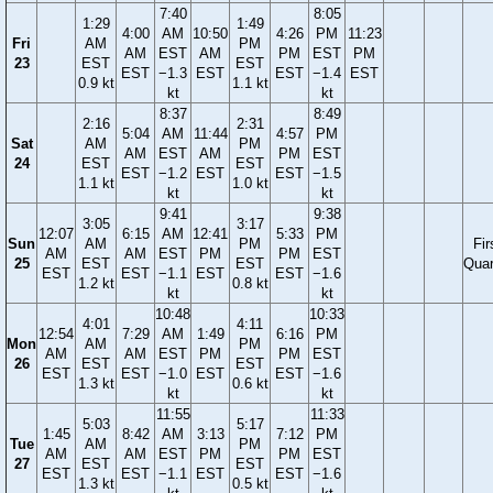
7:40
8:05
1:29
1:49
4:00
AM
10:50
4:26
PM
11:23
Fri
AM
PM
AM
EST
AM
PM
EST
PM
23
EST
EST
EST
−1.3
EST
EST
−1.4
EST
0.9 kt
1.1 kt
kt
kt
8:37
8:49
2:16
2:31
5:04
AM
11:44
4:57
PM
Sat
AM
PM
AM
EST
AM
PM
EST
24
EST
EST
EST
−1.2
EST
EST
−1.5
1.1 kt
1.0 kt
kt
kt
9:41
9:38
3:05
3:17
12:07
6:15
AM
12:41
5:33
PM
Sun
AM
PM
Fir
AM
AM
EST
PM
PM
EST
25
EST
EST
Quar
EST
EST
−1.1
EST
EST
−1.6
1.2 kt
0.8 kt
kt
kt
10:48
10:33
4:01
4:11
12:54
7:29
AM
1:49
6:16
PM
Mon
AM
PM
AM
AM
EST
PM
PM
EST
26
EST
EST
EST
EST
−1.0
EST
EST
−1.6
1.3 kt
0.6 kt
kt
kt
11:55
11:33
5:03
5:17
1:45
8:42
AM
3:13
7:12
PM
Tue
AM
PM
AM
AM
EST
PM
PM
EST
27
EST
EST
EST
EST
−1.1
EST
EST
−1.6
1.3 kt
0.5 kt