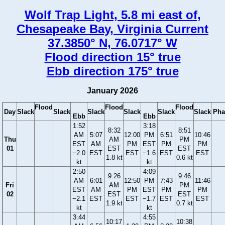
Wolf Trap Light, 5.8 mi east of,
Chesapeake Bay, Virginia Current
37.3850° N, 76.0717° W
Flood direction 15° true
Ebb direction 175° true
January 2026
Flood
Flood
Flood
Day
Slack
Slack
Slack
Slack
Slack
Slack
Pha
Ebb
Ebb
1:52
3:18
8:32
8:51
AM
5:07
12:00
PM
6:51
10:46
Thu
AM
PM
EST
AM
PM
EST
PM
PM
01
EST
EST
−2.0
EST
EST
−1.6
EST
EST
1.8 kt
0.6 kt
kt
kt
2:50
4:09
9:26
9:46
AM
6:01
12:50
PM
7:43
11:46
Fri
AM
PM
EST
AM
PM
EST
PM
PM
02
EST
EST
−2.1
EST
EST
−1.7
EST
EST
1.9 kt
0.7 kt
kt
kt
3:44
4:55
10:17
10:38