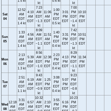
1.5 kt
0.6 kt
kt
kt
7:23
7:00
12:52
1:00
4:10
AM
11:06
3:01
PM
10:10
Sat
AM
PM
AM
EDT
AM
PM
EDT
PM
04
EDT
EDT
EDT
−1.3
EDT
EDT
−1.4
EDT
1.4 kt
0.5 kt
kt
kt
8:09
7:42
1:33
1:40
4:56
AM
11:51
3:31
PM
10:51
Sun
AM
PM
AM
EDT
AM
PM
EDT
PM
05
EDT
EDT
EDT
−1.1
EDT
EDT
−1.3
EDT
1.4 kt
0.4 kt
kt
kt
8:56
8:29
2:13
2:23
5:39
AM
12:38
4:13
PM
11:34
Mon
AM
PM
AM
EDT
PM
PM
EDT
PM
06
EDT
EDT
EDT
−1.0
EDT
EDT
−1.1
EDT
1.3 kt
0.4 kt
kt
kt
9:43
9:23
2:51
3:08
6:19
AM
1:25
5:07
PM
Tue
AM
PM
AM
EDT
PM
PM
EDT
07
EDT
EDT
EDT
−0.9
EDT
EDT
−0.8
1.1 kt
0.4 kt
kt
kt
10:32
10:23
3:31
3:55
12:18
6:57
AM
2:10
6:16
PM
Wed
AM
PM
AM
AM
EDT
PM
PM
EDT
08
EDT
EDT