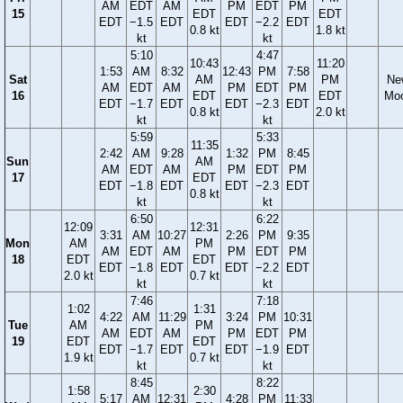
AM
EDT
AM
PM
EDT
PM
15
EDT
EDT
EDT
−1.5
EDT
EDT
−2.2
EDT
0.8 kt
1.8 kt
kt
kt
5:10
4:47
10:43
11:20
1:53
AM
8:32
12:43
PM
7:58
Sat
AM
PM
Ne
AM
EDT
AM
PM
EDT
PM
16
EDT
EDT
Mo
EDT
−1.7
EDT
EDT
−2.3
EDT
0.8 kt
2.0 kt
kt
kt
5:59
5:33
11:35
2:42
AM
9:28
1:32
PM
8:45
Sun
AM
AM
EDT
AM
PM
EDT
PM
17
EDT
EDT
−1.8
EDT
EDT
−2.3
EDT
0.8 kt
kt
kt
6:50
6:22
12:09
12:31
3:31
AM
10:27
2:26
PM
9:35
Mon
AM
PM
AM
EDT
AM
PM
EDT
PM
18
EDT
EDT
EDT
−1.8
EDT
EDT
−2.2
EDT
2.0 kt
0.7 kt
kt
kt
7:46
7:18
1:02
1:31
4:22
AM
11:29
3:24
PM
10:31
Tue
AM
PM
AM
EDT
AM
PM
EDT
PM
19
EDT
EDT
EDT
−1.7
EDT
EDT
−1.9
EDT
1.9 kt
0.7 kt
kt
kt
8:45
8:22
1:58
2:30
5:17
AM
12:31
4:28
PM
11:33