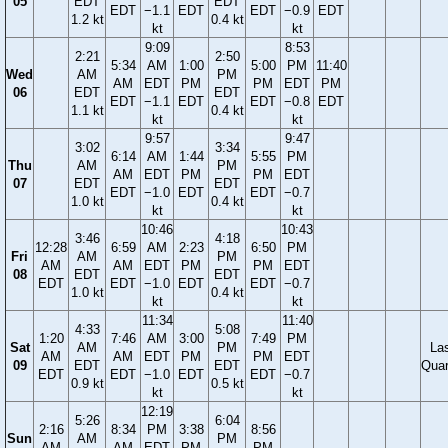
05
EDT
EDT
EDT
−1.1
EDT
EDT
−0.9
EDT
1.2 kt
0.4 kt
kt
kt
9:09
8:53
2:21
2:50
5:34
AM
1:00
5:00
PM
11:40
Wed
AM
PM
AM
EDT
PM
PM
EDT
PM
06
EDT
EDT
EDT
−1.1
EDT
EDT
−0.8
EDT
1.1 kt
0.4 kt
kt
kt
9:57
9:47
3:02
3:34
6:14
AM
1:44
5:55
PM
Thu
AM
PM
AM
EDT
PM
PM
EDT
07
EDT
EDT
EDT
−1.0
EDT
EDT
−0.7
1.0 kt
0.4 kt
kt
kt
10:46
10:43
3:46
4:18
12:28
6:59
AM
2:23
6:50
PM
Fri
AM
PM
AM
AM
EDT
PM
PM
EDT
08
EDT
EDT
EDT
EDT
−1.0
EDT
EDT
−0.7
1.0 kt
0.4 kt
kt
kt
11:34
11:40
4:33
5:08
1:20
7:46
AM
3:00
7:49
PM
Sat
AM
PM
La
AM
AM
EDT
PM
PM
EDT
09
EDT
EDT
Quar
EDT
EDT
−1.0
EDT
EDT
−0.7
0.9 kt
0.5 kt
kt
kt
12:19
5:26
6:04
2:16
8:34
PM
3:38
8:56
Sun
AM
PM
AM
AM
EDT
PM
PM