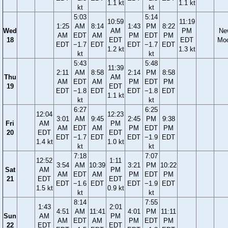
1.1 kt
1.1 kt
kt
kt
5:03
5:14
10:59
11:19
1:25
AM
8:14
1:43
PM
8:22
Wed
AM
PM
Ne
AM
EDT
AM
PM
EDT
PM
18
EDT
EDT
Mo
EDT
−1.7
EDT
EDT
−1.7
EDT
1.2 kt
1.3 kt
kt
kt
5:43
5:48
11:39
2:11
AM
8:58
2:14
PM
8:58
Thu
AM
AM
EDT
AM
PM
EDT
PM
19
EDT
EDT
−1.8
EDT
EDT
−1.8
EDT
1.1 kt
kt
kt
6:27
6:25
12:04
12:23
3:01
AM
9:45
2:45
PM
9:38
Fri
AM
PM
AM
EDT
AM
PM
EDT
PM
20
EDT
EDT
EDT
−1.7
EDT
EDT
−1.9
EDT
1.4 kt
1.0 kt
kt
kt
7:18
7:07
12:52
1:11
3:54
AM
10:39
3:21
PM
10:22
Sat
AM
PM
AM
EDT
AM
PM
EDT
PM
21
EDT
EDT
EDT
−1.6
EDT
EDT
−1.9
EDT
1.5 kt
0.9 kt
kt
kt
8:14
7:55
1:43
2:01
4:51
AM
11:41
4:01
PM
11:11
Sun
AM
PM
AM
EDT
AM
PM
EDT
PM
22
EDT
EDT