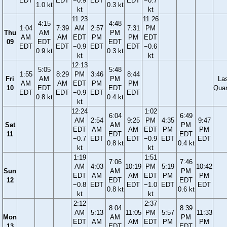
EDT
EDT
−0.9
EDT
EDT
−0.7
1.0 kt
0.3 kt
kt
kt
11:23
11:26
4:15
4:48
1:04
7:39
AM
2:57
7:31
PM
Thu
AM
PM
AM
AM
EDT
PM
PM
EDT
09
EDT
EDT
EDT
EDT
−0.9
EDT
EDT
−0.6
0.9 kt
0.3 kt
kt
kt
12:13
5:05
5:48
1:55
8:29
PM
3:46
8:44
Fri
AM
PM
La
AM
AM
EDT
PM
PM
10
EDT
EDT
Quar
EDT
EDT
−0.9
EDT
EDT
0.8 kt
0.4 kt
kt
12:24
1:02
6:04
6:49
AM
2:54
9:25
PM
4:35
9:47
Sat
AM
PM
EDT
AM
AM
EDT
PM
PM
11
EDT
EDT
−0.7
EDT
EDT
−0.9
EDT
EDT
0.8 kt
0.4 kt
kt
kt
1:19
1:51
7:06
7:46
AM
4:03
10:19
PM
5:19
10:42
Sun
AM
PM
EDT
AM
AM
EDT
PM
PM
12
EDT
EDT
−0.8
EDT
EDT
−1.0
EDT
EDT
0.8 kt
0.6 kt
kt
kt
2:12
2:37
8:04
8:39
AM
5:13
11:05
PM
5:57
11:33
Mon
AM
PM
EDT
AM
AM
EDT
PM
PM
13
EDT
EDT