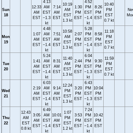
4:13
4:52
10:19
10:40
12:33
AM
7:14
1:30
PM
8:26
Sun
AM
PM
Ne
AM
EST
AM
PM
EST
PM
18
EST
EST
Mo
EST
−1.3
EST
EST
−1.4
EST
1.3 kt
0.7 kt
kt
kt
4:48
5:28
10:58
11:18
1:07
AM
7:51
2:07
PM
8:58
Mon
AM
PM
AM
EST
AM
PM
EST
PM
19
EST
EST
EST
−1.4
EST
EST
−1.4
EST
1.3 kt
0.7 kt
kt
kt
5:24
6:04
11:40
11:59
1:41
AM
8:31
2:44
PM
9:30
Tue
AM
PM
AM
EST
AM
PM
EST
PM
20
EST
EST
EST
−1.4
EST
EST
−1.3
EST
1.3 kt
0.7 kt
kt
kt
6:03
6:43
12:24
2:19
AM
9:14
3:20
PM
10:04
Wed
PM
AM
EST
AM
PM
EST
PM
21
EST
EST
−1.4
EST
EST
−1.3
EST
1.3 kt
kt
kt
6:49
7:24
12:43
1:07
3:05
AM
10:01
3:53
PM
10:42
Thu
AM
PM
AM
EST
AM
PM
EST
PM
22
EST
EST
EST
−1.4
EST
EST
−1.4
EST
0.8 kt
1.2 kt
kt
kt