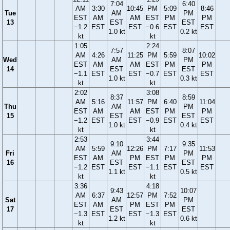
7:04
6:40
AM
3:30
10:45
PM
5:09
8:46
Tue
AM
PM
EST
AM
AM
EST
PM
PM
13
EST
EST
−1.2
EST
EST
−0.6
EST
EST
1.0 kt
0.2 kt
kt
kt
1:05
2:24
7:57
8:07
AM
4:26
11:25
PM
5:59
10:02
Wed
AM
PM
EST
AM
AM
EST
PM
PM
14
EST
EST
−1.1
EST
EST
−0.7
EST
EST
1.0 kt
0.3 kt
kt
kt
2:02
3:08
8:37
8:59
AM
5:16
11:57
PM
6:40
11:04
Thu
AM
PM
EST
AM
AM
EST
PM
PM
15
EST
EST
−1.2
EST
EST
−0.9
EST
EST
1.0 kt
0.4 kt
kt
kt
2:53
3:44
9:10
9:35
AM
5:59
12:26
PM
7:17
11:53
Fri
AM
PM
EST
AM
PM
EST
PM
PM
16
EST
EST
−1.2
EST
EST
−1.1
EST
EST
1.1 kt
0.5 kt
kt
kt
3:36
4:18
9:43
10:07
AM
6:37
12:57
PM
7:52
Sat
AM
PM
EST
AM
PM
EST
PM
17
EST
EST
−1.3
EST
EST
−1.3
EST
1.2 kt
0.6 kt
kt
kt