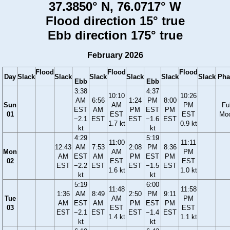
37.3850° N, 76.0717° W
Flood direction 15° true
Ebb direction 175° true
February 2026
Flood
Flood
Flood
Day
Slack
Slack
Slack
Slack
Slack
Slack
Pha
Ebb
Ebb
3:38
4:37
10:10
10:26
AM
6:56
1:24
PM
8:00
Sun
AM
PM
Ful
EST
AM
PM
EST
PM
01
EST
EST
Mo
−2.1
EST
EST
−1.6
EST
1.7 kt
0.9 kt
kt
kt
4:29
5:19
11:00
11:11
12:43
AM
7:53
2:08
PM
8:36
Mon
AM
PM
AM
EST
AM
PM
EST
PM
02
EST
EST
EST
−2.2
EST
EST
−1.5
EST
1.6 kt
1.0 kt
kt
kt
5:19
6:00
11:48
11:58
1:36
AM
8:49
2:50
PM
9:11
Tue
AM
PM
AM
EST
AM
PM
EST
PM
03
EST
EST
EST
−2.1
EST
EST
−1.4
EST
1.4 kt
1.1 kt
kt
kt