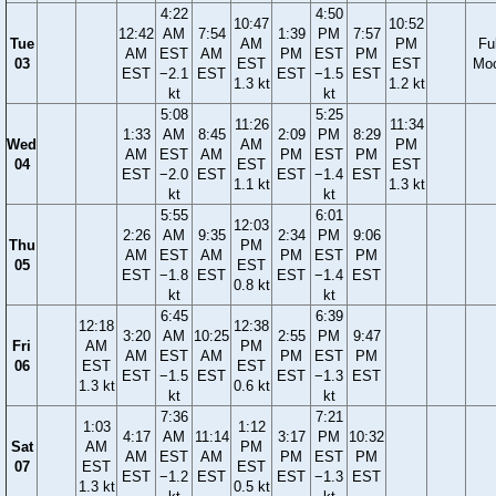
4:22
4:50
10:47
10:52
12:42
AM
7:54
1:39
PM
7:57
Tue
AM
PM
Ful
AM
EST
AM
PM
EST
PM
03
EST
EST
Mo
EST
−2.1
EST
EST
−1.5
EST
1.3 kt
1.2 kt
kt
kt
5:08
5:25
11:26
11:34
1:33
AM
8:45
2:09
PM
8:29
Wed
AM
PM
AM
EST
AM
PM
EST
PM
04
EST
EST
EST
−2.0
EST
EST
−1.4
EST
1.1 kt
1.3 kt
kt
kt
5:55
6:01
12:03
2:26
AM
9:35
2:34
PM
9:06
Thu
PM
AM
EST
AM
PM
EST
PM
05
EST
EST
−1.8
EST
EST
−1.4
EST
0.8 kt
kt
kt
6:45
6:39
12:18
12:38
3:20
AM
10:25
2:55
PM
9:47
Fri
AM
PM
AM
EST
AM
PM
EST
PM
06
EST
EST
EST
−1.5
EST
EST
−1.3
EST
1.3 kt
0.6 kt
kt
kt
7:36
7:21
1:03
1:12
4:17
AM
11:14
3:17
PM
10:32
Sat
AM
PM
AM
EST
AM
PM
EST
PM
07
EST
EST
EST
−1.2
EST
EST
−1.3
EST
1.3 kt
0.5 kt