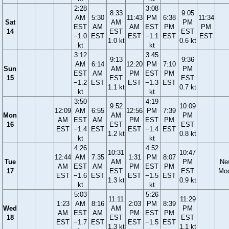
2:28
3:08
8:33
9:05
AM
5:30
11:43
PM
6:38
11:34
Sat
AM
PM
EST
AM
AM
EST
PM
PM
14
EST
EST
−1.0
EST
EST
−1.1
EST
EST
1.0 kt
0.6 kt
kt
kt
3:12
3:45
9:13
9:36
AM
6:14
12:20
PM
7:10
Sun
AM
PM
EST
AM
PM
EST
PM
15
EST
EST
−1.2
EST
EST
−1.3
EST
1.1 kt
0.7 kt
kt
kt
3:50
4:19
9:52
10:09
12:09
AM
6:55
12:56
PM
7:39
Mon
AM
PM
AM
EST
AM
PM
EST
PM
16
EST
EST
EST
−1.4
EST
EST
−1.4
EST
1.2 kt
0.8 kt
kt
kt
4:26
4:52
10:31
10:47
12:44
AM
7:35
1:31
PM
8:07
Tue
AM
PM
Ne
AM
EST
AM
PM
EST
PM
17
EST
EST
Mo
EST
−1.6
EST
EST
−1.5
EST
1.3 kt
0.9 kt
kt
kt
5:03
5:26
11:11
11:29
1:23
AM
8:16
2:03
PM
8:39
Wed
AM
PM
AM
EST
AM
PM
EST
PM
18
EST
EST
EST
−1.7
EST
EST
−1.5
EST
1.3 kt
1.1 kt