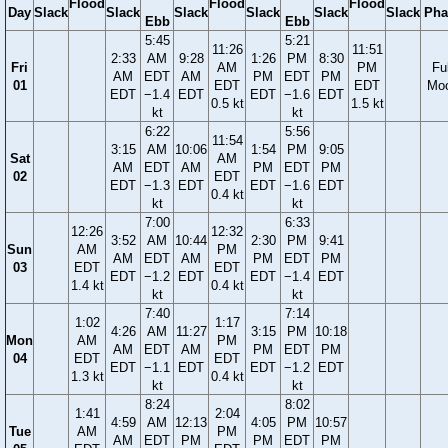
Flood
Flood
Flood
Day
Slack
Slack
Slack
Slack
Slack
Slack
Pha
Ebb
Ebb
5:45
5:21
11:26
11:51
2:33
AM
9:28
1:26
PM
8:30
Fri
AM
PM
Ful
AM
EDT
AM
PM
EDT
PM
01
EDT
EDT
Mo
EDT
−1.4
EDT
EDT
−1.6
EDT
0.5 kt
1.5 kt
kt
kt
6:22
5:56
11:54
3:15
AM
10:06
1:54
PM
9:05
Sat
AM
AM
EDT
AM
PM
EDT
PM
02
EDT
EDT
−1.3
EDT
EDT
−1.6
EDT
0.4 kt
kt
kt
7:00
6:33
12:26
12:32
3:52
AM
10:44
2:30
PM
9:41
Sun
AM
PM
AM
EDT
AM
PM
EDT
PM
03
EDT
EDT
EDT
−1.2
EDT
EDT
−1.4
EDT
1.4 kt
0.4 kt
kt
kt
7:40
7:14
1:02
1:17
4:26
AM
11:27
3:15
PM
10:18
Mon
AM
PM
AM
EDT
AM
PM
EDT
PM
04
EDT
EDT
EDT
−1.1
EDT
EDT
−1.2
EDT
1.3 kt
0.4 kt
kt
kt
8:24
8:02
1:41
2:04
4:59
AM
12:13
4:05
PM
10:57
Tue
AM
PM
AM
EDT
PM
PM
EDT
PM