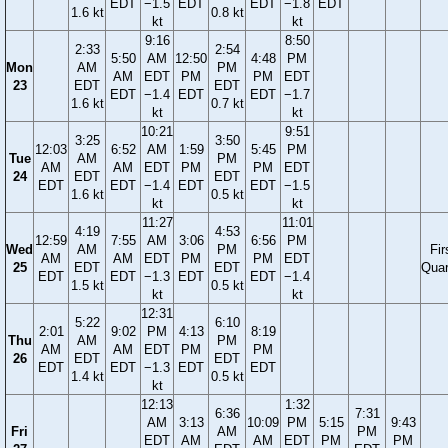
EDT
−1.5
EDT
EDT
−1.8
EDT
1.6 kt
0.8 kt
kt
kt
9:16
8:50
2:33
2:54
5:50
AM
12:50
4:48
PM
Mon
AM
PM
AM
EDT
PM
PM
EDT
23
EDT
EDT
EDT
−1.4
EDT
EDT
−1.7
1.6 kt
0.7 kt
kt
kt
10:21
9:51
3:25
3:50
12:03
6:52
AM
1:59
5:45
PM
Tue
AM
PM
AM
AM
EDT
PM
PM
EDT
24
EDT
EDT
EDT
EDT
−1.4
EDT
EDT
−1.5
1.6 kt
0.5 kt
kt
kt
11:27
11:01
4:19
4:53
12:59
7:55
AM
3:06
6:56
PM
Wed
AM
PM
Fir
AM
AM
EDT
PM
PM
EDT
25
EDT
EDT
Quar
EDT
EDT
−1.3
EDT
EDT
−1.4
1.5 kt
0.5 kt
kt
kt
12:31
5:22
6:10
2:01
9:02
PM
4:13
8:19
Thu
AM
PM
AM
AM
EDT
PM
PM
26
EDT
EDT
EDT
EDT
−1.3
EDT
EDT
1.4 kt
0.5 kt
kt
12:13
1:32
6:36
7:31
AM
3:13
10:09
PM
5:15
9:43
Fri
AM
PM
EDT
AM
AM
EDT
PM
PM