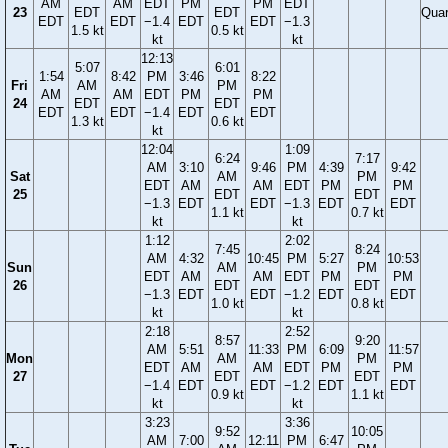
AM
AM
EDT
PM
PM
EDT
23
EDT
EDT
Quar
EDT
EDT
−1.4
EDT
EDT
−1.3
1.5 kt
0.5 kt
kt
kt
12:13
5:07
6:01
1:54
8:42
PM
3:46
8:22
Fri
AM
PM
AM
AM
EDT
PM
PM
24
EDT
EDT
EDT
EDT
−1.4
EDT
EDT
1.3 kt
0.6 kt
kt
12:04
1:09
6:24
7:17
AM
3:10
9:46
PM
4:39
9:42
Sat
AM
PM
EDT
AM
AM
EDT
PM
PM
25
EDT
EDT
−1.3
EDT
EDT
−1.3
EDT
EDT
1.1 kt
0.7 kt
kt
kt
1:12
2:02
7:45
8:24
AM
4:32
10:45
PM
5:27
10:53
Sun
AM
PM
EDT
AM
AM
EDT
PM
PM
26
EDT
EDT
−1.3
EDT
EDT
−1.2
EDT
EDT
1.0 kt
0.8 kt
kt
kt
2:18
2:52
8:57
9:20
AM
5:51
11:33
PM
6:09
11:57
Mon
AM
PM
EDT
AM
AM
EDT
PM
PM
27
EDT
EDT
−1.4
EDT
EDT
−1.2
EDT
EDT
0.9 kt
1.1 kt
kt
kt
3:23
3:36
9:52
10:05
AM
7:00
12:11
PM
6:47