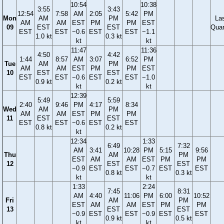
10:54
10:38
3:55
3:43
12:54
7:58
AM
2:05
5:42
PM
Mon
AM
PM
La
AM
AM
EST
PM
PM
EST
09
EST
EST
Quar
EST
EST
−0.6
EST
EST
−1.1
1.0 kt
0.3 kt
kt
kt
11:47
11:36
4:50
4:42
1:44
8:57
AM
3:07
6:52
PM
Tue
AM
PM
AM
AM
EST
PM
PM
EST
10
EST
EST
EST
EST
−0.6
EST
EST
−1.0
0.9 kt
0.2 kt
kt
kt
12:39
5:49
5:59
2:40
9:46
PM
4:17
8:34
Wed
AM
PM
AM
AM
EST
PM
PM
11
EST
EST
EST
EST
−0.6
EST
EST
0.8 kt
0.2 kt
kt
12:34
1:33
6:49
7:32
AM
3:41
10:28
PM
5:15
9:56
Thu
AM
PM
EST
AM
AM
EST
PM
PM
12
EST
EST
−0.9
EST
EST
−0.7
EST
EST
0.8 kt
0.3 kt
kt
kt
1:33
2:24
7:45
8:31
AM
4:40
11:06
PM
6:00
10:52
Fri
AM
PM
EST
AM
AM
EST
PM
PM
13
EST
EST
−0.9
EST
EST
−0.9
EST
EST
0.9 kt
0.5 kt
kt
kt