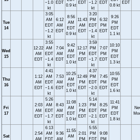
−1.0
EDT
EDT
−1.2
EDT
EDT
0.9 kt
0.8 kt
kt
kt
3:05
3:20
8:56
9:26
AM
6:12
11:43
PM
6:32
Tue
AM
PM
EDT
AM
AM
EDT
PM
14
EDT
EDT
−1.2
EDT
EDT
−1.4
EDT
0.9 kt
1.1 kt
kt
kt
3:55
3:59
9:42
10:10
12:22
AM
7:04
12:17
PM
7:07
Wed
AM
PM
AM
EDT
AM
PM
EDT
PM
15
EDT
EDT
EDT
−1.4
EDT
EDT
−1.7
EDT
1.0 kt
1.3 kt
kt
kt
4:41
4:37
10:25
10:55
1:12
AM
7:53
12:49
PM
7:45
Thu
AM
PM
AM
EDT
AM
PM
EDT
PM
16
EDT
EDT
EDT
−1.6
EDT
EDT
−2.0
EDT
1.0 kt
1.6 kt
kt
kt
5:26
5:14
11:08
11:41
2:03
AM
8:43
1:23
PM
8:25
Fri
AM
PM
Ne
AM
EDT
AM
PM
EDT
PM
17
EDT
EDT
Mo
EDT
−1.7
EDT
EDT
−2.1
EDT
1.0 kt
1.8 kt
kt
kt
6:13
5:55
11:55
2:54
AM
9:36
2:01
PM
9:08
Sat
AM
AM
EDT
AM
PM
EDT
PM