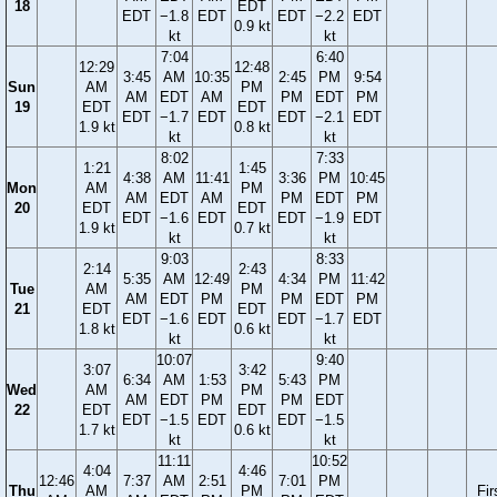
18
EDT
EDT
−1.8
EDT
EDT
−2.2
EDT
0.9 kt
kt
kt
7:04
6:40
12:29
12:48
3:45
AM
10:35
2:45
PM
9:54
Sun
AM
PM
AM
EDT
AM
PM
EDT
PM
19
EDT
EDT
EDT
−1.7
EDT
EDT
−2.1
EDT
1.9 kt
0.8 kt
kt
kt
8:02
7:33
1:21
1:45
4:38
AM
11:41
3:36
PM
10:45
Mon
AM
PM
AM
EDT
AM
PM
EDT
PM
20
EDT
EDT
EDT
−1.6
EDT
EDT
−1.9
EDT
1.9 kt
0.7 kt
kt
kt
9:03
8:33
2:14
2:43
5:35
AM
12:49
4:34
PM
11:42
Tue
AM
PM
AM
EDT
PM
PM
EDT
PM
21
EDT
EDT
EDT
−1.6
EDT
EDT
−1.7
EDT
1.8 kt
0.6 kt
kt
kt
10:07
9:40
3:07
3:42
6:34
AM
1:53
5:43
PM
Wed
AM
PM
AM
EDT
PM
PM
EDT
22
EDT
EDT
EDT
−1.5
EDT
EDT
−1.5
1.7 kt
0.6 kt
kt
kt
11:11
10:52
4:04
4:46
12:46
7:37
AM
2:51
7:01
PM
Thu
AM
PM
Fir