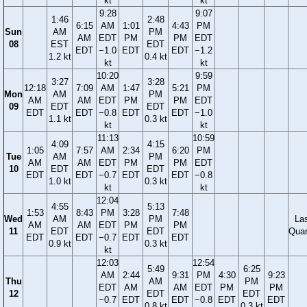
kt
kt
9:28
9:07
1:46
2:48
6:15
AM
1:01
4:43
PM
Sun
AM
PM
AM
EDT
PM
PM
EDT
08
EST
EDT
EDT
−1.0
EDT
EDT
−1.2
1.2 kt
0.4 kt
kt
kt
10:20
9:59
3:27
3:28
12:18
7:09
AM
1:47
5:21
PM
Mon
AM
PM
AM
AM
EDT
PM
PM
EDT
09
EDT
EDT
EDT
EDT
−0.8
EDT
EDT
−1.0
1.1 kt
0.3 kt
kt
kt
11:13
10:59
4:09
4:15
1:05
7:57
AM
2:34
6:20
PM
Tue
AM
PM
AM
AM
EDT
PM
PM
EDT
10
EDT
EDT
EDT
EDT
−0.7
EDT
EDT
−0.8
1.0 kt
0.3 kt
kt
kt
12:04
4:55
5:13
1:53
8:43
PM
3:28
7:48
Wed
AM
PM
La
AM
AM
EDT
PM
PM
11
EDT
EDT
Quar
EDT
EDT
−0.7
EDT
EDT
0.9 kt
0.3 kt
kt
12:03
12:54
5:49
6:25
AM
2:44
9:31
PM
4:30
9:23
Thu
AM
PM
EDT
AM
AM
EDT
PM
PM
12
EDT
EDT
−0.7
EDT
EDT
−0.8
EDT
EDT
0.8 kt
0.3 kt