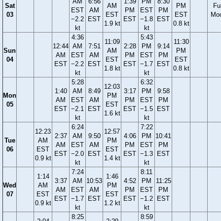
AM
6:56
1:39
PM
8:30
Sat
AM
PM
Ful
EST
AM
PM
EST
PM
03
EST
EST
Mo
−2.2
EST
EST
−1.8
EST
1.9 kt
0.8 kt
kt
kt
4:36
5:43
11:09
11:30
12:44
AM
7:51
2:28
PM
9:14
Sun
AM
PM
AM
EST
AM
PM
EST
PM
04
EST
EST
EST
−2.2
EST
EST
−1.7
EST
1.8 kt
0.8 kt
kt
kt
5:28
6:32
12:03
1:40
AM
8:49
3:17
PM
9:58
Mon
PM
AM
EST
AM
PM
EST
PM
05
EST
EST
−2.1
EST
EST
−1.5
EST
1.6 kt
kt
kt
6:24
7:22
12:23
12:57
2:37
AM
9:50
4:06
PM
10:41
Tue
AM
PM
AM
EST
AM
PM
EST
PM
06
EST
EST
EST
−2.0
EST
EST
−1.3
EST
0.9 kt
1.4 kt
kt
kt
7:24
8:11
1:14
1:46
3:37
AM
10:53
4:52
PM
11:25
Wed
AM
PM
AM
EST
AM
PM
EST
PM
07
EST
EST
EST
−1.7
EST
EST
−1.2
EST
0.9 kt
1.2 kt
kt
kt
8:25
8:59