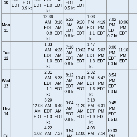
10
EDT
EDT
EDT
EDT
−1.0
EDT
EDT
0.9 kt
0.5 kt
kt
12:36
1:03
6:22
7:02
AM
3:18
9:20
PM
4:19
10:06
Mon
AM
PM
EDT
AM
AM
EDT
PM
PM
11
EDT
EDT
−0.8
EDT
EDT
−1.1
EDT
EDT
0.8 kt
0.7 kt
kt
kt
1:33
1:47
7:18
8:00
AM
4:28
10:02
PM
5:03
11:10
Tue
AM
PM
EDT
AM
AM
EDT
PM
PM
12
EDT
EDT
−1.0
EDT
EDT
−1.3
EDT
EDT
0.8 kt
1.0 kt
kt
kt
2:31
2:32
8:12
8:54
AM
5:38
10:41
PM
5:47
Wed
AM
PM
EDT
AM
AM
EDT
PM
13
EDT
EDT
−1.1
EDT
EDT
−1.6
EDT
0.8 kt
1.3 kt
kt
kt
3:29
3:18
9:04
9:45
12:08
AM
6:40
11:20
PM
6:31
Thu
AM
PM
AM
EDT
AM
AM
EDT
PM
14
EDT
EDT
EDT
−1.3
EDT
EDT
−1.9
EDT
0.8 kt
1.6 kt
kt
kt
4:22
4:03
9:54
10:33
1:02
AM
7:37
12:00
PM
7:14
Fri
AM
PM