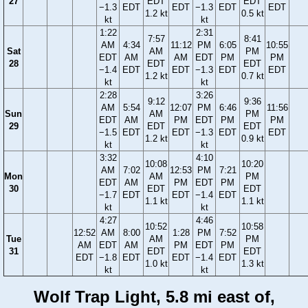
27
EDT
EDT
−1.3
EDT
EDT
−1.3
EDT
EDT
1.2 kt
0.5 kt
kt
kt
1:22
2:31
7:57
8:41
AM
4:34
11:12
PM
6:05
10:55
Sat
AM
PM
EDT
AM
AM
EDT
PM
PM
28
EDT
EDT
−1.4
EDT
EDT
−1.3
EDT
EDT
1.2 kt
0.7 kt
kt
kt
2:28
3:26
9:12
9:36
AM
5:54
12:07
PM
6:46
11:56
Sun
AM
PM
EDT
AM
PM
EDT
PM
PM
29
EDT
EDT
−1.5
EDT
EDT
−1.3
EDT
EDT
1.2 kt
0.9 kt
kt
kt
3:32
4:10
10:08
10:20
AM
7:02
12:53
PM
7:21
Mon
AM
PM
EDT
AM
PM
EDT
PM
30
EDT
EDT
−1.7
EDT
EDT
−1.4
EDT
1.1 kt
1.1 kt
kt
kt
4:27
4:46
10:52
10:58
12:52
AM
8:00
1:28
PM
7:52
Tue
AM
PM
AM
EDT
AM
PM
EDT
PM
31
EDT
EDT
EDT
−1.8
EDT
EDT
−1.4
EDT
1.0 kt
1.3 kt
kt
kt
Wolf Trap Light, 5.8 mi east of,