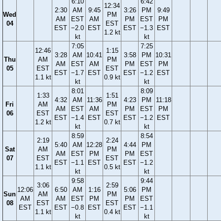
6:10
6:42
12:34
2:30
AM
9:45
3:26
PM
9:49
Wed
PM
AM
EST
AM
PM
EST
PM
04
EST
EST
−2.0
EST
EST
−1.3
EST
1.2 kt
kt
kt
7:05
7:25
12:46
1:15
3:28
AM
10:41
3:58
PM
10:31
Thu
AM
PM
AM
EST
AM
PM
EST
PM
05
EST
EST
EST
−1.7
EST
EST
−1.2
EST
1.1 kt
0.9 kt
kt
kt
8:01
8:09
1:33
1:51
4:32
AM
11:36
4:23
PM
11:18
Fri
AM
PM
AM
EST
AM
PM
EST
PM
06
EST
EST
EST
−1.4
EST
EST
−1.2
EST
1.2 kt
0.7 kt
kt
kt
8:59
8:54
2:19
2:24
5:40
AM
12:28
4:44
PM
Sat
AM
PM
AM
EST
PM
PM
EST
07
EST
EST
EST
−1.1
EST
EST
−1.2
1.1 kt
0.5 kt
kt
kt
9:58
9:44
3:06
2:59
12:06
6:50
AM
1:16
5:06
PM
Sun
AM
PM
AM
AM
EST
PM
PM
EST
08
EST
EST
EST
EST
−0.8
EST
EST
−1.1
1.1 kt
0.4 kt
kt
kt