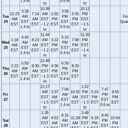
1.4 kt
0.6 kt
kt
kt
10:38
10:12
3:39
3:59
12:23
7:14
AM
2:02
5:55
PM
Tue
AM
PM
Fir
AM
AM
EST
PM
PM
EST
24
EST
EST
Quar
EST
EST
−1.2
EST
EST
−1.5
1.4 kt
0.5 kt
kt
kt
11:44
11:20
4:40
5:10
1:18
8:23
AM
3:22
7:08
PM
Wed
AM
PM
AM
AM
EST
PM
PM
EST
25
EST
EST
EST
EST
−1.2
EST
EST
−1.4
1.4 kt
0.4 kt
kt
kt
12:48
5:50
6:30
2:22
9:30
PM
4:36
8:33
Thu
AM
PM
AM
AM
EST
PM
PM
26
EST
EST
EST
EST
−1.3
EST
EST
1.4 kt
0.4 kt
kt
12:27
1:52
7:04
7:47
AM
3:37
10:32
PM
5:33
9:50
Fri
AM
PM
EST
AM
AM
EST
PM
PM
27
EST
EST
−1.5
EST
EST
−1.3
EST
EST
1.4 kt
0.6 kt
kt
kt
1:35
2:49
8:16
8:45
AM
4:52
11:29
PM
6:18
10:54
Sat
AM
PM
EST
AM
AM
EST
PM
PM
28
EST
EST