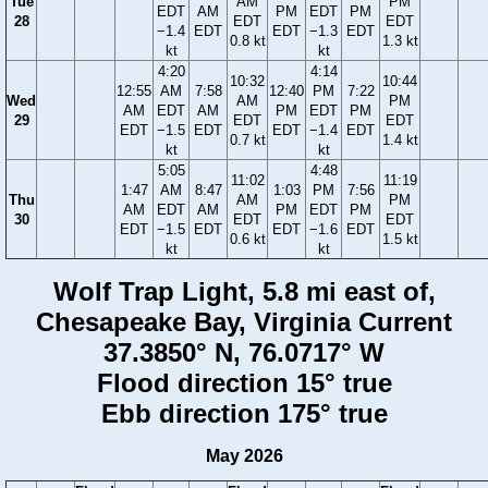
Tue
AM
PM
EDT
AM
PM
EDT
PM
28
EDT
EDT
−1.4
EDT
EDT
−1.3
EDT
0.8 kt
1.3 kt
kt
kt
4:20
4:14
10:32
10:44
12:55
AM
7:58
12:40
PM
7:22
Wed
AM
PM
AM
EDT
AM
PM
EDT
PM
29
EDT
EDT
EDT
−1.5
EDT
EDT
−1.4
EDT
0.7 kt
1.4 kt
kt
kt
5:05
4:48
11:02
11:19
1:47
AM
8:47
1:03
PM
7:56
Thu
AM
PM
AM
EDT
AM
PM
EDT
PM
30
EDT
EDT
EDT
−1.5
EDT
EDT
−1.6
EDT
0.6 kt
1.5 kt
kt
kt
Wolf Trap Light, 5.8 mi east of,
Chesapeake Bay, Virginia Current
37.3850° N, 76.0717° W
Flood direction 15° true
Ebb direction 175° true
May 2026