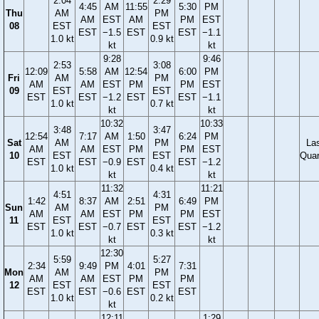
2:04
2:29
4:45
AM
11:55
5:30
PM
Thu
AM
PM
AM
EST
AM
PM
EST
08
EST
EST
EST
−1.5
EST
EST
−1.1
1.0 kt
0.9 kt
kt
kt
9:28
9:46
2:53
3:08
12:09
5:58
AM
12:54
6:00
PM
Fri
AM
PM
AM
AM
EST
PM
PM
EST
09
EST
EST
EST
EST
−1.2
EST
EST
−1.1
1.0 kt
0.7 kt
kt
kt
10:32
10:33
3:48
3:47
12:54
7:17
AM
1:50
6:24
PM
Sat
AM
PM
La
AM
AM
EST
PM
PM
EST
10
EST
EST
Quar
EST
EST
−0.9
EST
EST
−1.2
1.0 kt
0.4 kt
kt
kt
11:32
11:21
4:51
4:31
1:42
8:37
AM
2:51
6:49
PM
Sun
AM
PM
AM
AM
EST
PM
PM
EST
11
EST
EST
EST
EST
−0.7
EST
EST
−1.2
1.0 kt
0.3 kt
kt
kt
12:30
5:59
5:27
2:34
9:49
PM
4:01
7:31
Mon
AM
PM
AM
AM
EST
PM
PM
12
EST
EST
EST
EST
−0.6
EST
EST
1.0 kt
0.2 kt
kt
12:11
1:29