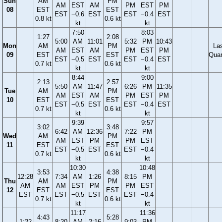
Sun
AM
PM
AM
EST
AM
PM
EST
PM
08
EST
EST
EST
−0.6
EST
EST
−0.4
EST
0.8 kt
0.6 kt
kt
kt
7:50
8:03
1:27
2:08
5:00
AM
11:01
5:32
PM
10:43
Mon
AM
PM
La
AM
EST
AM
PM
EST
PM
09
EST
EST
Quar
EST
−0.5
EST
EST
−0.4
EST
0.7 kt
0.6 kt
kt
kt
8:44
9:00
2:13
2:57
5:50
AM
11:47
6:26
PM
11:35
Tue
AM
PM
AM
EST
AM
PM
EST
PM
10
EST
EST
EST
−0.5
EST
EST
−0.4
EST
0.7 kt
0.6 kt
kt
kt
9:39
9:57
3:02
3:48
6:42
AM
12:36
7:22
PM
Wed
AM
PM
AM
EST
PM
PM
EST
11
EST
EST
EST
−0.5
EST
EST
−0.4
0.7 kt
0.6 kt
kt
kt
10:30
10:48
3:53
4:38
12:28
7:34
AM
1:26
8:15
PM
Thu
AM
PM
AM
AM
EST
PM
PM
EST
12
EST
EST
EST
EST
−0.5
EST
EST
−0.4
0.7 kt
0.6 kt
kt
kt
11:17
11:36
4:43
5:28
1:22
8:20
AM
2:16
9:03
PM