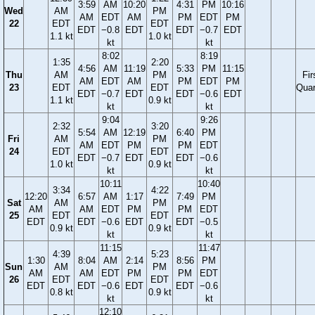
3:59
AM
10:20
4:31
PM
10:16
Wed
AM
PM
AM
EDT
AM
PM
EDT
PM
22
EDT
EDT
EDT
−0.8
EDT
EDT
−0.7
EDT
1.1 kt
1.0 kt
kt
kt
8:02
8:19
1:35
2:20
4:56
AM
11:19
5:33
PM
11:15
Thu
AM
PM
Fir
AM
EDT
AM
PM
EDT
PM
23
EDT
EDT
Quar
EDT
−0.7
EDT
EDT
−0.6
EDT
1.1 kt
0.9 kt
kt
kt
9:04
9:26
2:32
3:20
5:54
AM
12:19
6:40
PM
Fri
AM
PM
AM
EDT
PM
PM
EDT
24
EDT
EDT
EDT
−0.7
EDT
EDT
−0.6
1.0 kt
0.9 kt
kt
kt
10:11
10:40
3:34
4:22
12:20
6:57
AM
1:17
7:49
PM
Sat
AM
PM
AM
AM
EDT
PM
PM
EDT
25
EDT
EDT
EDT
EDT
−0.6
EDT
EDT
−0.5
0.9 kt
0.9 kt
kt
kt
11:15
11:47
4:39
5:23
1:30
8:04
AM
2:14
8:56
PM
Sun
AM
PM
AM
AM
EDT
PM
PM
EDT
26
EDT
EDT
EDT
EDT
−0.6
EDT
EDT
−0.6
0.8 kt
0.9 kt
kt
kt
12:10