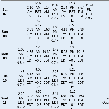
5:07
5:14
11:16
11:24
2:10
AM
8:14
2:34
PM
7:57
Sat
AM
PM
AM
EST
AM
PM
EST
PM
07
EST
EST
EST
−0.7
EST
EST
−0.5
EST
0.7 kt
0.9 kt
kt
kt
6:47
6:56
1:00
3:53
AM
9:53
4:19
PM
9:36
Sun
PM
AM
EDT
AM
PM
EDT
PM
08
EDT
EDT
−0.6
EDT
EDT
−0.5
EDT
0.7 kt
kt
kt
7:26
7:38
1:05
1:42
4:35
AM
10:32
5:03
PM
10:18
Mon
AM
PM
AM
EDT
AM
PM
EDT
PM
09
EDT
EDT
EDT
−0.6
EDT
EDT
−0.5
EDT
0.8 kt
0.7 kt
kt
kt
8:09
8:25
1:46
2:25
5:18
AM
11:14
5:49
PM
11:04
Tue
AM
PM
AM
EDT
AM
PM
EDT
PM
10
EDT
EDT
EDT
−0.5
EDT
EDT
−0.4
EDT
0.7 kt
0.6 kt
kt
kt
8:58
9:19
2:29
3:11
6:03
AM
12:00
6:40
PM
11:54
Wed
AM
PM
La
AM
EDT
PM
PM
EDT
PM
11
EDT
EDT
Quar
EDT
−0.5
EDT
EDT
−0.4
EDT
0.7 kt
0.6 kt