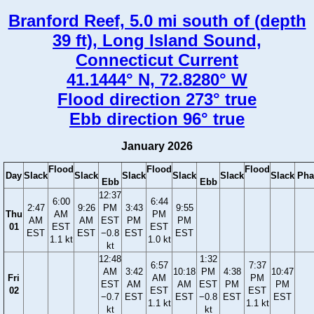
Branford Reef, 5.0 mi south of (depth
39 ft), Long Island Sound,
Connecticut Current
41.1444° N, 72.8280° W
Flood direction 273° true
Ebb direction 96° true
January 2026
Flood
Flood
Flood
Day
Slack
Slack
Slack
Slack
Slack
Slack
Pha
Ebb
Ebb
12:37
6:00
6:44
2:47
9:26
PM
3:43
9:55
Thu
AM
PM
AM
AM
EST
PM
PM
01
EST
EST
EST
EST
−0.8
EST
EST
1.1 kt
1.0 kt
kt
12:48
1:32
6:57
7:37
AM
3:42
10:18
PM
4:38
10:47
Fri
AM
PM
EST
AM
AM
EST
PM
PM
02
EST
EST
−0.7
EST
EST
−0.8
EST
EST
1.1 kt
1.1 kt
kt
kt