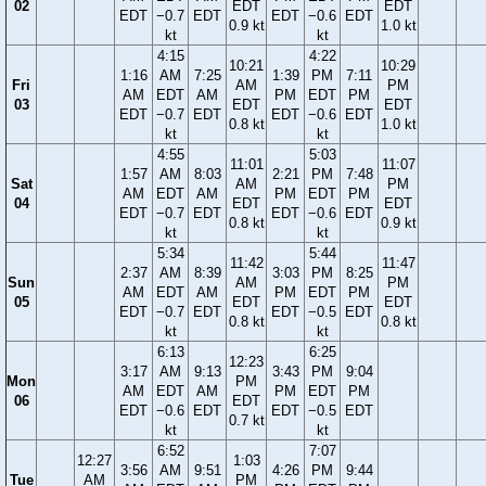
02
EDT
EDT
EDT
−0.7
EDT
EDT
−0.6
EDT
0.9 kt
1.0 kt
kt
kt
4:15
4:22
10:21
10:29
1:16
AM
7:25
1:39
PM
7:11
Fri
AM
PM
AM
EDT
AM
PM
EDT
PM
03
EDT
EDT
EDT
−0.7
EDT
EDT
−0.6
EDT
0.8 kt
1.0 kt
kt
kt
4:55
5:03
11:01
11:07
1:57
AM
8:03
2:21
PM
7:48
Sat
AM
PM
AM
EDT
AM
PM
EDT
PM
04
EDT
EDT
EDT
−0.7
EDT
EDT
−0.6
EDT
0.8 kt
0.9 kt
kt
kt
5:34
5:44
11:42
11:47
2:37
AM
8:39
3:03
PM
8:25
Sun
AM
PM
AM
EDT
AM
PM
EDT
PM
05
EDT
EDT
EDT
−0.7
EDT
EDT
−0.5
EDT
0.8 kt
0.8 kt
kt
kt
6:13
6:25
12:23
3:17
AM
9:13
3:43
PM
9:04
Mon
PM
AM
EDT
AM
PM
EDT
PM
06
EDT
EDT
−0.6
EDT
EDT
−0.5
EDT
0.7 kt
kt
kt
6:52
7:07
12:27
1:03
3:56
AM
9:51
4:26
PM
9:44
Tue
AM
PM