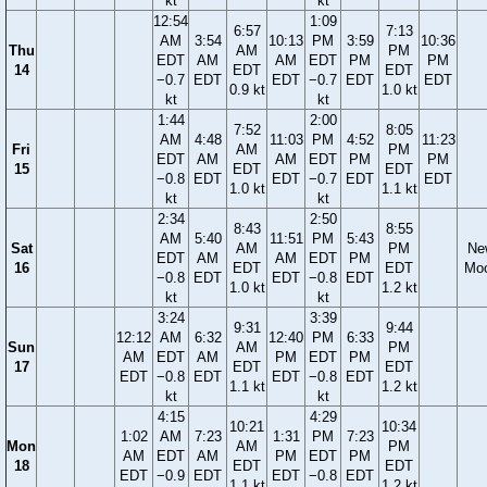
kt
kt
12:54
1:09
6:57
7:13
AM
3:54
10:13
PM
3:59
10:36
Thu
AM
PM
EDT
AM
AM
EDT
PM
PM
14
EDT
EDT
−0.7
EDT
EDT
−0.7
EDT
EDT
0.9 kt
1.0 kt
kt
kt
1:44
2:00
7:52
8:05
AM
4:48
11:03
PM
4:52
11:23
Fri
AM
PM
EDT
AM
AM
EDT
PM
PM
15
EDT
EDT
−0.8
EDT
EDT
−0.7
EDT
EDT
1.0 kt
1.1 kt
kt
kt
2:34
2:50
8:43
8:55
AM
5:40
11:51
PM
5:43
Sat
AM
PM
Ne
EDT
AM
AM
EDT
PM
16
EDT
EDT
Mo
−0.8
EDT
EDT
−0.8
EDT
1.0 kt
1.2 kt
kt
kt
3:24
3:39
9:31
9:44
12:12
AM
6:32
12:40
PM
6:33
Sun
AM
PM
AM
EDT
AM
PM
EDT
PM
17
EDT
EDT
EDT
−0.8
EDT
EDT
−0.8
EDT
1.1 kt
1.2 kt
kt
kt
4:15
4:29
10:21
10:34
1:02
AM
7:23
1:31
PM
7:23
Mon
AM
PM
AM
EDT
AM
PM
EDT
PM
18
EDT
EDT
EDT
−0.9
EDT
EDT
−0.8
EDT
1.1 kt
1.2 kt