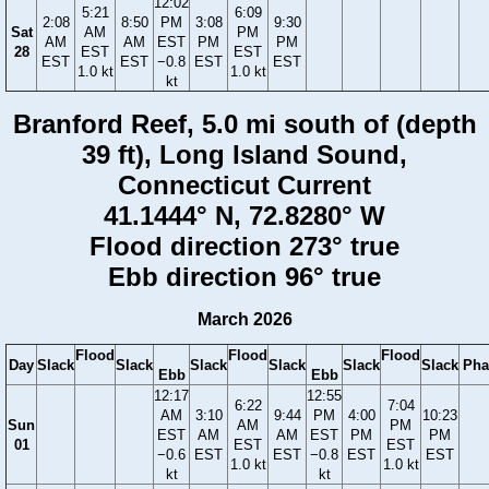
12:02
5:21
6:09
2:08
8:50
PM
3:08
9:30
Sat
AM
PM
AM
AM
EST
PM
PM
28
EST
EST
EST
EST
−0.8
EST
EST
1.0 kt
1.0 kt
kt
Branford Reef, 5.0 mi south of (depth
39 ft), Long Island Sound,
Connecticut Current
41.1444° N, 72.8280° W
Flood direction 273° true
Ebb direction 96° true
March 2026
Flood
Flood
Flood
Day
Slack
Slack
Slack
Slack
Slack
Slack
Pha
Ebb
Ebb
12:17
12:55
6:22
7:04
AM
3:10
9:44
PM
4:00
10:23
Sun
AM
PM
EST
AM
AM
EST
PM
PM
01
EST
EST
−0.6
EST
EST
−0.8
EST
EST
1.0 kt
1.0 kt
kt
kt