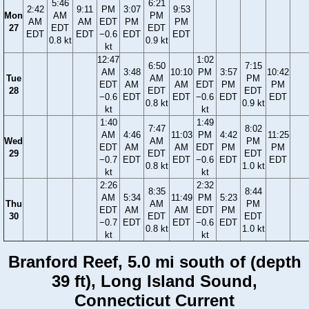
5:46
6:21
2:42
9:11
PM
3:07
9:53
Mon
AM
PM
AM
AM
EDT
PM
PM
27
EDT
EDT
EDT
EDT
−0.6
EDT
EDT
0.8 kt
0.9 kt
kt
12:47
1:02
6:50
7:15
AM
3:48
10:10
PM
3:57
10:42
Tue
AM
PM
EDT
AM
AM
EDT
PM
PM
28
EDT
EDT
−0.6
EDT
EDT
−0.6
EDT
EDT
0.8 kt
0.9 kt
kt
kt
1:40
1:49
7:47
8:02
AM
4:46
11:03
PM
4:42
11:25
Wed
AM
PM
EDT
AM
AM
EDT
PM
PM
29
EDT
EDT
−0.7
EDT
EDT
−0.6
EDT
EDT
0.8 kt
1.0 kt
kt
kt
2:26
2:32
8:35
8:44
AM
5:34
11:49
PM
5:23
Thu
AM
PM
EDT
AM
AM
EDT
PM
30
EDT
EDT
−0.7
EDT
EDT
−0.6
EDT
0.8 kt
1.0 kt
kt
kt
Branford Reef, 5.0 mi south of (depth
39 ft), Long Island Sound,
Connecticut Current