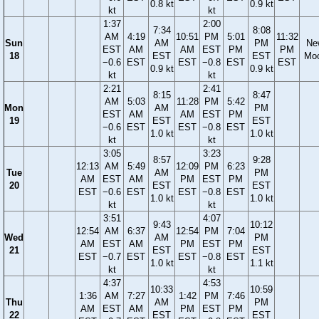
0.8 kt
0.9 kt
kt
kt
1:37
2:00
7:34
8:08
AM
4:19
10:51
PM
5:01
11:32
Sun
AM
PM
Ne
EST
AM
AM
EST
PM
PM
18
EST
EST
Mo
−0.6
EST
EST
−0.8
EST
EST
0.9 kt
0.9 kt
kt
kt
2:21
2:41
8:15
8:47
AM
5:03
11:28
PM
5:42
Mon
AM
PM
EST
AM
AM
EST
PM
19
EST
EST
−0.6
EST
EST
−0.8
EST
1.0 kt
1.0 kt
kt
kt
3:05
3:23
8:57
9:28
12:13
AM
5:49
12:09
PM
6:23
Tue
AM
PM
AM
EST
AM
PM
EST
PM
20
EST
EST
EST
−0.6
EST
EST
−0.8
EST
1.0 kt
1.0 kt
kt
kt
3:51
4:07
9:43
10:12
12:54
AM
6:37
12:54
PM
7:04
Wed
AM
PM
AM
EST
AM
PM
EST
PM
21
EST
EST
EST
−0.7
EST
EST
−0.8
EST
1.0 kt
1.1 kt
kt
kt
4:37
4:53
10:33
10:59
1:36
AM
7:27
1:42
PM
7:46
Thu
AM
PM
AM
EST
AM
PM
EST
PM
22
EST
EST