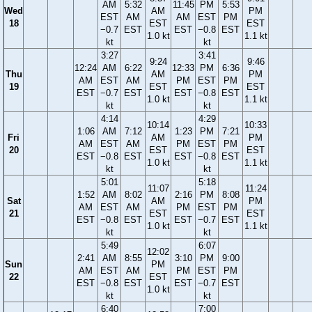
AM
5:32
11:45
PM
5:53
Wed
AM
PM
EST
AM
AM
EST
PM
18
EST
EST
−0.7
EST
EST
−0.8
EST
1.0 kt
1.1 kt
kt
kt
3:27
3:41
9:24
9:46
12:24
AM
6:22
12:33
PM
6:36
Thu
AM
PM
AM
EST
AM
PM
EST
PM
19
EST
EST
EST
−0.7
EST
EST
−0.8
EST
1.0 kt
1.1 kt
kt
kt
4:14
4:29
10:14
10:33
1:06
AM
7:12
1:23
PM
7:21
Fri
AM
PM
AM
EST
AM
PM
EST
PM
20
EST
EST
EST
−0.8
EST
EST
−0.8
EST
1.0 kt
1.1 kt
kt
kt
5:01
5:18
11:07
11:24
1:52
AM
8:02
2:16
PM
8:08
Sat
AM
PM
AM
EST
AM
PM
EST
PM
21
EST
EST
EST
−0.8
EST
EST
−0.7
EST
1.0 kt
1.1 kt
kt
kt
5:49
6:07
12:02
2:41
AM
8:55
3:10
PM
9:00
Sun
PM
AM
EST
AM
PM
EST
PM
22
EST
EST
−0.8
EST
EST
−0.7
EST
1.0 kt
kt
kt
6:40
7:00