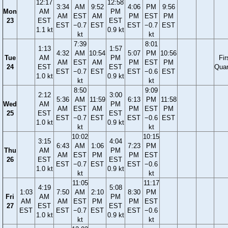
12:17
12:58
3:34
AM
9:52
4:06
PM
9:56
Mon
AM
PM
AM
EST
AM
PM
EST
PM
23
EST
EST
EST
−0.7
EST
EST
−0.7
EST
1.1 kt
0.9 kt
kt
kt
7:39
8:01
1:13
1:57
4:32
AM
10:54
5:07
PM
10:56
Tue
AM
PM
Fir
AM
EST
AM
PM
EST
PM
24
EST
EST
Quar
EST
−0.7
EST
EST
−0.6
EST
1.0 kt
0.9 kt
kt
kt
8:50
9:09
2:12
3:00
5:36
AM
11:59
6:13
PM
11:58
Wed
AM
PM
AM
EST
AM
PM
EST
PM
25
EST
EST
EST
−0.7
EST
EST
−0.6
EST
1.0 kt
0.9 kt
kt
kt
10:02
10:15
3:15
4:04
6:43
AM
1:06
7:23
PM
Thu
AM
PM
AM
EST
PM
PM
EST
26
EST
EST
EST
−0.7
EST
EST
−0.6
1.0 kt
0.9 kt
kt
kt
11:05
11:17
4:19
5:08
1:03
7:50
AM
2:10
8:30
PM
Fri
AM
PM
AM
AM
EST
PM
PM
EST
27
EST
EST
EST
EST
−0.7
EST
EST
−0.6
1.0 kt
0.9 kt
kt
kt