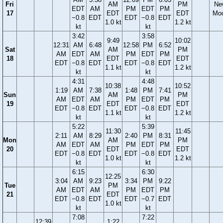
Fri
AM
PM
Ne
EDT
AM
PM
EDT
PM
17
EDT
EDT
Mo
−0.8
EDT
EDT
−0.8
EDT
1.0 kt
1.2 kt
kt
kt
3:42
3:58
9:49
10:02
12:31
AM
6:48
12:58
PM
6:52
Sat
AM
PM
AM
EDT
AM
PM
EDT
PM
18
EDT
EDT
EDT
−0.8
EDT
EDT
−0.8
EDT
1.1 kt
1.2 kt
kt
kt
4:31
4:48
10:38
10:52
1:19
AM
7:38
1:48
PM
7:41
Sun
AM
PM
AM
EDT
AM
PM
EDT
PM
19
EDT
EDT
EDT
−0.8
EDT
EDT
−0.8
EDT
1.1 kt
1.2 kt
kt
kt
5:22
5:39
11:30
11:45
2:11
AM
8:29
2:40
PM
8:31
Mon
AM
PM
AM
EDT
AM
PM
EDT
PM
20
EDT
EDT
EDT
−0.8
EDT
EDT
−0.8
EDT
1.0 kt
1.2 kt
kt
kt
6:15
6:30
12:25
3:04
AM
9:23
3:34
PM
9:22
Tue
PM
AM
EDT
AM
PM
EDT
PM
21
EDT
EDT
−0.8
EDT
EDT
−0.7
EDT
1.0 kt
kt
kt
7:08
7:22
12:39
1:22