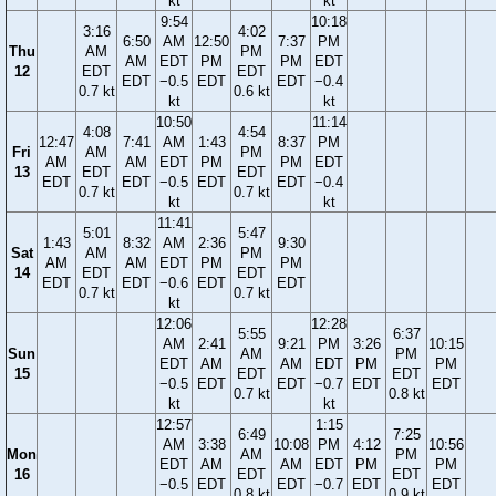
kt
kt
9:54
10:18
3:16
4:02
6:50
AM
12:50
7:37
PM
Thu
AM
PM
AM
EDT
PM
PM
EDT
12
EDT
EDT
EDT
−0.5
EDT
EDT
−0.4
0.7 kt
0.6 kt
kt
kt
10:50
11:14
4:08
4:54
12:47
7:41
AM
1:43
8:37
PM
Fri
AM
PM
AM
AM
EDT
PM
PM
EDT
13
EDT
EDT
EDT
EDT
−0.5
EDT
EDT
−0.4
0.7 kt
0.7 kt
kt
kt
11:41
5:01
5:47
1:43
8:32
AM
2:36
9:30
Sat
AM
PM
AM
AM
EDT
PM
PM
14
EDT
EDT
EDT
EDT
−0.6
EDT
EDT
0.7 kt
0.7 kt
kt
12:06
12:28
5:55
6:37
AM
2:41
9:21
PM
3:26
10:15
Sun
AM
PM
EDT
AM
AM
EDT
PM
PM
15
EDT
EDT
−0.5
EDT
EDT
−0.7
EDT
EDT
0.7 kt
0.8 kt
kt
kt
12:57
1:15
6:49
7:25
AM
3:38
10:08
PM
4:12
10:56
Mon
AM
PM
EDT
AM
AM
EDT
PM
PM
16
EDT
EDT
−0.5
EDT
EDT
−0.7
EDT
EDT
0.8 kt
0.9 kt