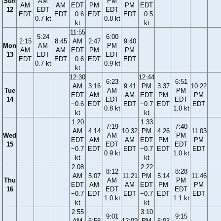
Sun
AM
PM
AM
AM
EDT
PM
PM
EDT
12
EDT
EDT
EDT
EDT
−0.6
EDT
EDT
−0.5
0.7 kt
0.8 kt
kt
kt
11:55
5:24
6:00
2:15
8:45
AM
2:47
9:40
Mon
AM
PM
AM
AM
EDT
PM
PM
13
EDT
EDT
EDT
EDT
−0.6
EDT
EDT
0.7 kt
0.9 kt
kt
12:30
12:44
6:23
6:51
AM
3:16
9:41
PM
3:37
10:22
Tue
AM
PM
EDT
AM
AM
EDT
PM
PM
14
EDT
EDT
−0.6
EDT
EDT
−0.7
EDT
EDT
0.8 kt
1.0 kt
kt
kt
1:20
1:33
7:19
7:40
AM
4:14
10:32
PM
4:26
11:03
Wed
AM
PM
EDT
AM
AM
EDT
PM
PM
15
EDT
EDT
−0.7
EDT
EDT
−0.7
EDT
EDT
0.9 kt
1.0 kt
kt
kt
2:08
2:22
8:12
8:28
AM
5:07
11:21
PM
5:14
11:46
Thu
AM
PM
EDT
AM
AM
EDT
PM
PM
16
EDT
EDT
−0.7
EDT
EDT
−0.7
EDT
EDT
1.0 kt
1.1 kt
kt
kt
2:55
3:10
9:01
9:15
AM
5:58
12:09
PM
6:03