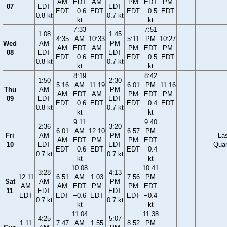
AM
EDT
AM
PM
EDT
PM
07
EDT
EDT
EDT
−0.6
EDT
EDT
−0.5
EDT
0.8 kt
0.7 kt
kt
kt
7:33
7:51
1:08
1:45
4:35
AM
10:33
5:11
PM
10:27
Wed
AM
PM
AM
EDT
AM
PM
EDT
PM
08
EDT
EDT
EDT
−0.6
EDT
EDT
−0.5
EDT
0.8 kt
0.7 kt
kt
kt
8:19
8:42
1:50
2:30
5:16
AM
11:19
6:01
PM
11:16
Thu
AM
PM
AM
EDT
AM
PM
EDT
PM
09
EDT
EDT
EDT
−0.6
EDT
EDT
−0.4
EDT
0.8 kt
0.7 kt
kt
kt
9:11
9:40
2:36
3:20
6:01
AM
12:10
6:57
PM
Fri
AM
PM
La
AM
EDT
PM
PM
EDT
10
EDT
EDT
Quar
EDT
−0.6
EDT
EDT
−0.4
0.7 kt
0.7 kt
kt
kt
10:08
10:41
3:28
4:13
12:11
6:51
AM
1:03
7:56
PM
Sat
AM
PM
AM
AM
EDT
PM
PM
EDT
11
EDT
EDT
EDT
EDT
−0.6
EDT
EDT
−0.4
0.7 kt
0.7 kt
kt
kt
11:04
11:38
4:25
5:07
1:11
7:47
AM
1:55
8:52
PM