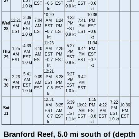
27
EST
EST
EST
−0.6
EST
EST
−0.6
1.0 kt
0.9 kt
kt
kt
10:20
10:36
3:36
4:23
12:21
7:04
AM
1:24
7:41
PM
Wed
AM
PM
AM
AM
EST
PM
PM
EST
28
EST
EST
EST
EST
−0.7
EST
EST
−0.6
1.0 kt
0.9 kt
kt
kt
11:23
11:34
4:39
5:27
1:25
8:10
AM
2:28
8:44
PM
Thu
AM
PM
AM
AM
EST
PM
PM
EST
29
EST
EST
EST
EST
−0.7
EST
EST
−0.7
1.0 kt
0.9 kt
kt
kt
12:21
5:41
6:27
2:26
9:09
PM
3:28
9:42
Fri
AM
PM
AM
AM
EST
PM
PM
30
EST
EST
EST
EST
−0.8
EST
EST
1.0 kt
1.0 kt
kt
12:31
1:15
6:39
7:22
AM
3:25
10:02
PM
4:22
10:36
Sat
AM
PM
EST
AM
AM
EST
PM
PM
31
EST
EST
−0.7
EST
EST
−0.8
EST
EST
1.1 kt
1.0 kt
kt
kt
Branford Reef, 5.0 mi south of (depth