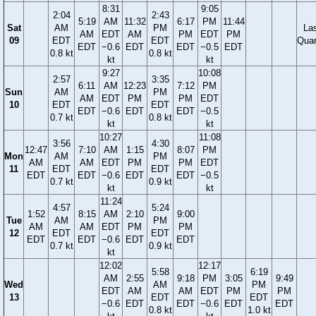
8:31
9:05
2:04
2:43
5:19
AM
11:32
6:17
PM
11:44
Sat
AM
PM
La
AM
EDT
AM
PM
EDT
PM
09
EDT
EDT
Quar
EDT
−0.6
EDT
EDT
−0.5
EDT
0.8 kt
0.8 kt
kt
kt
9:27
10:08
2:57
3:35
6:11
AM
12:23
7:12
PM
Sun
AM
PM
AM
EDT
PM
PM
EDT
10
EDT
EDT
EDT
−0.6
EDT
EDT
−0.5
0.7 kt
0.8 kt
kt
kt
10:27
11:08
3:56
4:30
12:47
7:10
AM
1:15
8:07
PM
Mon
AM
PM
AM
AM
EDT
PM
PM
EDT
11
EDT
EDT
EDT
EDT
−0.6
EDT
EDT
−0.5
0.7 kt
0.9 kt
kt
kt
11:24
4:57
5:24
1:52
8:15
AM
2:10
9:00
Tue
AM
PM
AM
AM
EDT
PM
PM
12
EDT
EDT
EDT
EDT
−0.6
EDT
EDT
0.7 kt
0.9 kt
kt
12:02
12:17
5:58
6:19
AM
2:55
9:18
PM
3:05
9:49
Wed
AM
PM
EDT
AM
AM
EDT
PM
PM
13
EDT
EDT
−0.6
EDT
EDT
−0.6
EDT
EDT
0.8 kt
1.0 kt