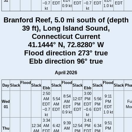
31
EDT
EDT
−0.7
EDT
EDT
−0.7
EDT
EDT
0.9 kt
1.0 kt
kt
kt
Branford Reef, 5.0 mi south of (depth
39 ft), Long Island Sound,
Connecticut Current
41.1444° N, 72.8280° W
Flood direction 273° true
Ebb direction 96° true
April 2026
Flood
Flood
Flood
Day
Slack
Slack
Slack
Slack
Slack
Slack
Pha
Ebb
Ebb
2:50
3:00
8:54
9:11
AM
5:54
12:07
PM
5:56
Wed
AM
PM
Ful
EDT
AM
PM
EDT
PM
01
EDT
EDT
Mo
−0.7
EDT
EDT
−0.6
EDT
0.9 kt
1.0 kt
kt
kt
3:34
3:41
9:39
9:51
12:34
AM
6:42
12:54
PM
6:34
Thu
AM
PM
AM
EDT
AM
PM
EDT
PM