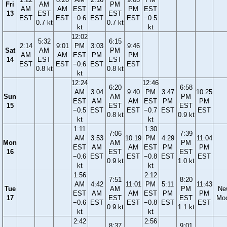
Fri
AM
PM
AM
AM
EST
PM
PM
EST
13
EST
EST
EST
EST
−0.6
EST
EST
−0.5
0.7 kt
0.7 kt
kt
kt
12:02
5:32
6:15
2:14
9:01
PM
3:03
9:46
Sat
AM
PM
AM
AM
EST
PM
PM
14
EST
EST
EST
EST
−0.6
EST
EST
0.8 kt
0.8 kt
kt
12:24
12:46
6:20
6:58
AM
3:04
9:40
PM
3:47
10:25
Sun
AM
PM
EST
AM
AM
EST
PM
PM
15
EST
EST
−0.5
EST
EST
−0.7
EST
EST
0.8 kt
0.9 kt
kt
kt
1:11
1:30
7:06
7:39
AM
3:53
10:19
PM
4:29
11:04
Mon
AM
PM
EST
AM
AM
EST
PM
PM
16
EST
EST
−0.6
EST
EST
−0.8
EST
EST
0.9 kt
1.0 kt
kt
kt
1:56
2:12
7:51
8:20
AM
4:42
11:01
PM
5:11
11:43
Tue
AM
PM
Ne
EST
AM
AM
EST
PM
PM
17
EST
EST
Mo
−0.6
EST
EST
−0.8
EST
EST
0.9 kt
1.1 kt
kt
kt
2:42
2:56
8:37
9:01