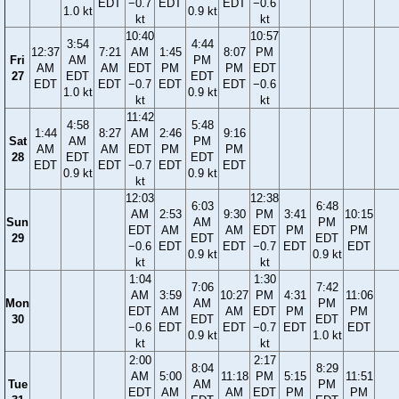
EDT
−0.7
EDT
EDT
−0.6
1.0 kt
0.9 kt
kt
kt
10:40
10:57
3:54
4:44
12:37
7:21
AM
1:45
8:07
PM
Fri
AM
PM
AM
AM
EDT
PM
PM
EDT
27
EDT
EDT
EDT
EDT
−0.7
EDT
EDT
−0.6
1.0 kt
0.9 kt
kt
kt
11:42
4:58
5:48
1:44
8:27
AM
2:46
9:16
Sat
AM
PM
AM
AM
EDT
PM
PM
28
EDT
EDT
EDT
EDT
−0.7
EDT
EDT
0.9 kt
0.9 kt
kt
12:03
12:38
6:03
6:48
AM
2:53
9:30
PM
3:41
10:15
Sun
AM
PM
EDT
AM
AM
EDT
PM
PM
29
EDT
EDT
−0.6
EDT
EDT
−0.7
EDT
EDT
0.9 kt
0.9 kt
kt
kt
1:04
1:30
7:06
7:42
AM
3:59
10:27
PM
4:31
11:06
Mon
AM
PM
EDT
AM
AM
EDT
PM
PM
30
EDT
EDT
−0.6
EDT
EDT
−0.7
EDT
EDT
0.9 kt
1.0 kt
kt
kt
2:00
2:17
8:04
8:29
AM
5:00
11:18
PM
5:15
11:51
Tue
AM
PM
EDT
AM
AM
EDT
PM
PM