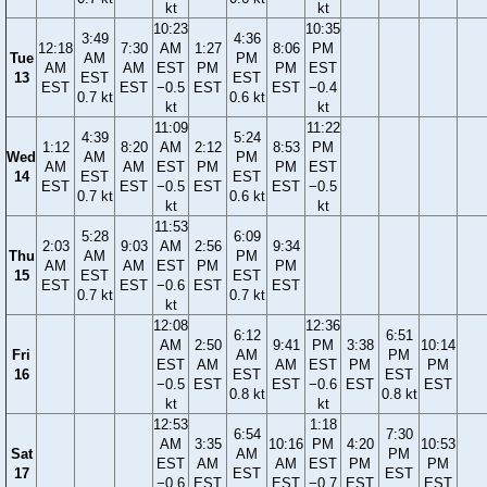
kt
kt
10:23
10:35
3:49
4:36
12:18
7:30
AM
1:27
8:06
PM
Tue
AM
PM
AM
AM
EST
PM
PM
EST
13
EST
EST
EST
EST
−0.5
EST
EST
−0.4
0.7 kt
0.6 kt
kt
kt
11:09
11:22
4:39
5:24
1:12
8:20
AM
2:12
8:53
PM
Wed
AM
PM
AM
AM
EST
PM
PM
EST
14
EST
EST
EST
EST
−0.5
EST
EST
−0.5
0.7 kt
0.6 kt
kt
kt
11:53
5:28
6:09
2:03
9:03
AM
2:56
9:34
Thu
AM
PM
AM
AM
EST
PM
PM
15
EST
EST
EST
EST
−0.6
EST
EST
0.7 kt
0.7 kt
kt
12:08
12:36
6:12
6:51
AM
2:50
9:41
PM
3:38
10:14
Fri
AM
PM
EST
AM
AM
EST
PM
PM
16
EST
EST
−0.5
EST
EST
−0.6
EST
EST
0.8 kt
0.8 kt
kt
kt
12:53
1:18
6:54
7:30
AM
3:35
10:16
PM
4:20
10:53
Sat
AM
PM
EST
AM
AM
EST
PM
PM
17
EST
EST
−0.6
EST
EST
−0.7
EST
EST