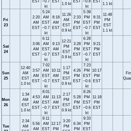
EST
−0.7
EST
EST
−0.8
EST
1.0 kt
1.1 kt
kt
kt
5:24
5:39
11:26
11:48
2:20
AM
8:18
2:33
PM
8:31
Fri
AM
PM
AM
EST
AM
PM
EST
PM
23
EST
EST
EST
−0.7
EST
EST
−0.7
EST
0.9 kt
1.1 kt
kt
kt
6:11
6:28
12:21
3:06
AM
9:13
3:28
PM
9:21
Sat
PM
AM
EST
AM
PM
EST
PM
24
EST
EST
−0.7
EST
EST
−0.7
EST
0.9 kt
kt
kt
7:02
7:23
12:40
1:17
3:57
AM
10:11
4:26
PM
10:17
Sun
AM
PM
Fir
AM
EST
AM
PM
EST
PM
25
EST
EST
Quar
EST
−0.7
EST
EST
−0.6
EST
1.0 kt
0.9 kt
kt
kt
8:01
8:26
1:34
2:17
4:53
AM
11:13
5:28
PM
11:18
Mon
AM
PM
AM
EST
AM
PM
EST
PM
26
EST
EST
EST
−0.7
EST
EST
−0.6
EST
1.0 kt
0.9 kt
kt
kt
9:11
9:33
2:34
3:20
5:56
AM
12:17
6:34
PM
Tue
AM
PM
AM
EST
PM
PM
EST