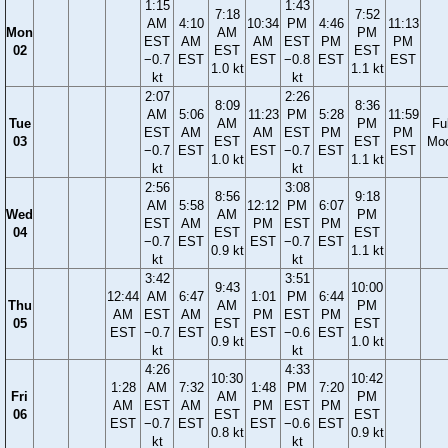
1:15
1:43
7:18
7:52
AM
4:10
10:34
PM
4:46
11:13
Mon
AM
PM
EST
AM
AM
EST
PM
PM
02
EST
EST
−0.7
EST
EST
−0.8
EST
EST
1.0 kt
1.1 kt
kt
kt
2:07
2:26
8:09
8:36
AM
5:06
11:23
PM
5:28
11:59
Tue
AM
PM
Ful
EST
AM
AM
EST
PM
PM
03
EST
EST
Mo
−0.7
EST
EST
−0.7
EST
EST
1.0 kt
1.1 kt
kt
kt
2:56
3:08
8:56
9:18
AM
5:58
12:12
PM
6:07
Wed
AM
PM
EST
AM
PM
EST
PM
04
EST
EST
−0.7
EST
EST
−0.7
EST
0.9 kt
1.1 kt
kt
kt
3:42
3:51
9:43
10:00
12:44
AM
6:47
1:01
PM
6:44
Thu
AM
PM
AM
EST
AM
PM
EST
PM
05
EST
EST
EST
−0.7
EST
EST
−0.6
EST
0.9 kt
1.0 kt
kt
kt
4:26
4:33
10:30
10:42
1:28
AM
7:32
1:48
PM
7:20
Fri
AM
PM
AM
EST
AM
PM
EST
PM
06
EST
EST
EST
−0.7
EST
EST
−0.6
EST
0.8 kt
0.9 kt
kt
kt