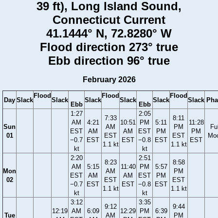
39 ft), Long Island Sound,
Connecticut Current
41.1444° N, 72.8280° W
Flood direction 273° true
Ebb direction 96° true
February 2026
Flood
Flood
Flood
Day
Slack
Slack
Slack
Slack
Slack
Slack
Pha
Ebb
Ebb
1:27
2:05
7:33
8:11
AM
4:21
10:51
PM
5:11
11:28
Sun
AM
PM
Ful
EST
AM
AM
EST
PM
PM
01
EST
EST
Mo
−0.7
EST
EST
−0.8
EST
EST
1.1 kt
1.1 kt
kt
kt
2:20
2:51
8:23
8:58
AM
5:15
11:40
PM
5:57
Mon
AM
PM
EST
AM
AM
EST
PM
02
EST
EST
−0.7
EST
EST
−0.8
EST
1.1 kt
1.1 kt
kt
kt
3:12
3:35
9:12
9:44
12:19
AM
6:09
12:29
PM
6:39
Tue
AM
PM