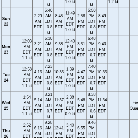
1.0 kt
1.2 kt
kt
kt
5:40
5:58
11:49
2:29
AM
8:45
2:58
PM
8:49
Sun
AM
AM
EDT
AM
PM
EDT
PM
22
EDT
EDT
−0.8
EDT
EDT
−0.8
EDT
1.0 kt
kt
kt
6:30
6:48
12:03
12:43
3:21
AM
9:38
3:51
PM
9:40
Mon
AM
PM
AM
EDT
AM
PM
EDT
PM
23
EDT
EDT
EDT
−0.8
EDT
EDT
−0.7
EDT
1.1 kt
1.0 kt
kt
kt
7:23
7:40
12:58
1:39
4:16
AM
10:35
4:47
PM
10:35
Tue
AM
PM
AM
EDT
AM
PM
EDT
PM
24
EDT
EDT
EDT
−0.8
EDT
EDT
−0.7
EDT
1.1 kt
1.0 kt
kt
kt
8:21
8:38
1:54
2:38
5:14
AM
11:37
5:48
PM
11:34
Wed
AM
PM
Fir
AM
EDT
AM
PM
EDT
PM
25
EDT
EDT
Quar
EDT
−0.7
EDT
EDT
−0.6
EDT
1.1 kt
0.9 kt
kt
kt
9:28
9:46
2:52
3:40
6:16
AM
12:41
6:55
PM
Thu
AM
PM
AM
EDT
PM
PM
EDT
26
EDT
EDT