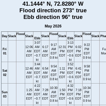
41.1444° N, 72.8280° W
Flood direction 273° true
Ebb direction 96° true
May 2026
Flood
Flood
Flood
Day
Slack
Slack
Slack
Slack
Slack
Slack
Pha
Ebb
Ebb
3:07
3:13
9:17
9:22
12:06
AM
6:17
12:31
PM
6:02
Fri
AM
PM
Ful
AM
EDT
AM
PM
EDT
PM
01
EDT
EDT
Mo
EDT
−0.7
EDT
EDT
−0.6
EDT
0.8 kt
0.9 kt
kt
kt
3:44
3:52
9:54
9:58
12:46
AM
6:54
1:11
PM
6:41
Sat
AM
PM
AM
EDT
AM
PM
EDT
PM
02
EDT
EDT
EDT
−0.7
EDT
EDT
−0.6
EDT
0.8 kt
0.9 kt
kt
kt
4:22
4:32
10:30
10:34
1:25
AM
7:28
1:50
PM
7:18
Sun
AM
PM
AM
EDT
AM
PM
EDT
PM
03
EDT
EDT
EDT
−0.7
EDT
EDT
−0.6
EDT
0.8 kt
0.9 kt
kt
kt