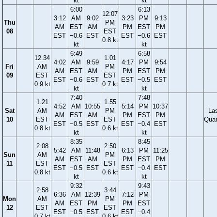
kt
kt
6:00
6:13
12:07
3:12
AM
9:02
3:23
PM
9:13
Thu
PM
AM
EST
AM
PM
EST
PM
08
EST
EST
−0.6
EST
EST
−0.6
EST
0.8 kt
kt
kt
6:49
6:58
12:34
1:01
4:02
AM
9:59
4:17
PM
9:54
Fri
AM
PM
AM
EST
AM
PM
EST
PM
09
EST
EST
EST
−0.6
EST
EST
−0.5
EST
0.9 kt
0.7 kt
kt
kt
7:40
7:48
1:21
1:55
4:52
AM
10:55
5:14
PM
10:37
Sat
AM
PM
La
AM
EST
AM
PM
EST
PM
10
EST
EST
Quar
EST
−0.5
EST
EST
−0.4
EST
0.8 kt
0.6 kt
kt
kt
8:35
8:45
2:08
2:50
5:42
AM
11:48
6:13
PM
11:25
Sun
AM
PM
AM
EST
AM
PM
EST
PM
11
EST
EST
EST
−0.5
EST
EST
−0.4
EST
0.8 kt
0.6 kt
kt
kt
9:32
9:43
2:58
3:44
6:36
AM
12:39
7:12
PM
Mon
AM
PM
AM
EST
PM
PM
EST
12
EST
EST
EST
−0.5
EST
EST
−0.4
0.7 kt
0.6 kt