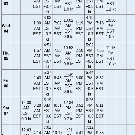
AM
EST
AM
PM
EST
PM
03
EST
EST
EST
−0.7
EST
EST
−0.8
EST
1.0 kt
1.1 kt
kt
kt
4:03
4:19
10:02
10:30
1:09
AM
7:02
1:19
PM
7:18
Wed
AM
PM
AM
EST
AM
PM
EST
PM
04
EST
EST
EST
−0.7
EST
EST
−0.7
EST
0.9 kt
1.0 kt
kt
kt
4:51
5:02
10:53
11:15
1:57
AM
7:53
2:10
PM
7:55
Thu
AM
PM
AM
EST
AM
PM
EST
PM
05
EST
EST
EST
−0.7
EST
EST
−0.6
EST
0.8 kt
1.0 kt
kt
kt
5:37
5:44
11:45
2:43
AM
8:43
3:00
PM
8:32
Fri
AM
AM
EST
AM
PM
EST
PM
06
EST
EST
−0.7
EST
EST
−0.5
EST
0.8 kt
kt
kt
6:19
6:26
12:00
12:34
3:28
AM
9:31
3:51
PM
9:11
Sat
AM
PM
AM
EST
AM
PM
EST
PM
07
EST
EST
EST
−0.6
EST
EST
−0.5
EST
0.9 kt
0.7 kt
kt
kt
7:02
7:12
12:43
1:21
4:14
AM
10:17
4:41
PM
9:55