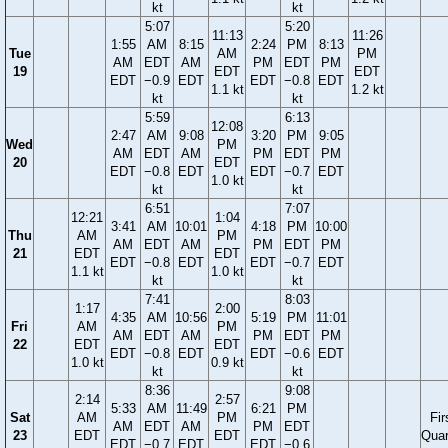
kt
kt
5:07
5:20
11:13
11:26
1:55
AM
8:15
2:24
PM
8:13
Tue
AM
PM
AM
EDT
AM
PM
EDT
PM
19
EDT
EDT
EDT
−0.9
EDT
EDT
−0.8
EDT
1.1 kt
1.2 kt
kt
kt
5:59
6:13
12:08
2:47
AM
9:08
3:20
PM
9:05
Wed
PM
AM
EDT
AM
PM
EDT
PM
20
EDT
EDT
−0.8
EDT
EDT
−0.7
EDT
1.0 kt
kt
kt
6:51
7:07
12:21
1:04
3:41
AM
10:01
4:18
PM
10:00
Thu
AM
PM
AM
EDT
AM
PM
EDT
PM
21
EDT
EDT
EDT
−0.8
EDT
EDT
−0.7
EDT
1.1 kt
1.0 kt
kt
kt
7:41
8:03
1:17
2:00
4:35
AM
10:56
5:19
PM
11:01
Fri
AM
PM
AM
EDT
AM
PM
EDT
PM
22
EDT
EDT
EDT
−0.8
EDT
EDT
−0.6
EDT
1.0 kt
0.9 kt
kt
kt
8:36
9:08
2:14
2:57
5:33
AM
11:49
6:21
PM
Sat
AM
PM
Fir
AM
EDT
AM
PM
EDT
23
EDT
EDT
Quar
EDT
−0.7
EDT
EDT
−0.6