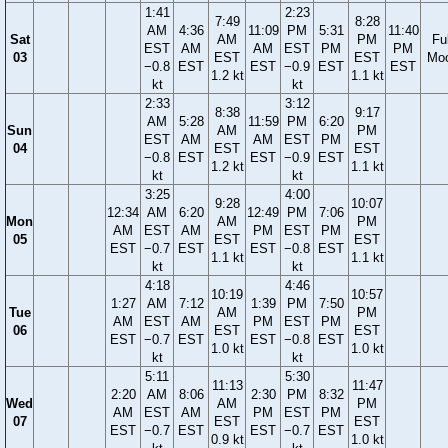
1:41
2:23
7:49
8:28
AM
4:36
11:09
PM
5:31
11:40
Sat
AM
PM
Ful
EST
AM
AM
EST
PM
PM
03
EST
EST
Mo
−0.8
EST
EST
−0.9
EST
EST
1.2 kt
1.1 kt
kt
kt
2:33
3:12
8:38
9:17
AM
5:28
11:59
PM
6:20
Sun
AM
PM
EST
AM
AM
EST
PM
04
EST
EST
−0.8
EST
EST
−0.9
EST
1.2 kt
1.1 kt
kt
kt
3:25
4:00
9:28
10:07
12:34
AM
6:20
12:49
PM
7:06
Mon
AM
PM
AM
EST
AM
PM
EST
PM
05
EST
EST
EST
−0.7
EST
EST
−0.8
EST
1.1 kt
1.1 kt
kt
kt
4:18
4:46
10:19
10:57
1:27
AM
7:12
1:39
PM
7:50
Tue
AM
PM
AM
EST
AM
PM
EST
PM
06
EST
EST
EST
−0.7
EST
EST
−0.8
EST
1.0 kt
1.0 kt
kt
kt
5:11
5:30
11:13
11:47
2:20
AM
8:06
2:30
PM
8:32
Wed
AM
PM
AM
EST
AM
PM
EST
PM
07
EST
EST
EST
−0.7
EST
EST
−0.7
EST
0.9 kt
1.0 kt