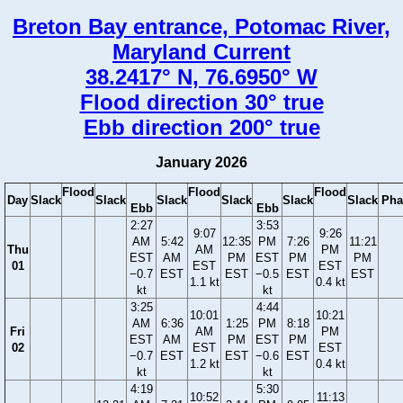
Breton Bay entrance, Potomac River,
Maryland Current
38.2417° N, 76.6950° W
Flood direction 30° true
Ebb direction 200° true
January 2026
Flood
Flood
Flood
Day
Slack
Slack
Slack
Slack
Slack
Slack
Pha
Ebb
Ebb
2:27
3:53
9:07
9:26
AM
5:42
12:35
PM
7:26
11:21
Thu
AM
PM
EST
AM
PM
EST
PM
PM
01
EST
EST
−0.7
EST
EST
−0.5
EST
EST
1.1 kt
0.4 kt
kt
kt
3:25
4:44
10:01
10:21
AM
6:36
1:25
PM
8:18
Fri
AM
PM
EST
AM
PM
EST
PM
02
EST
EST
−0.7
EST
EST
−0.6
EST
1.2 kt
0.4 kt
kt
kt
4:19
5:30
10:52
11:13