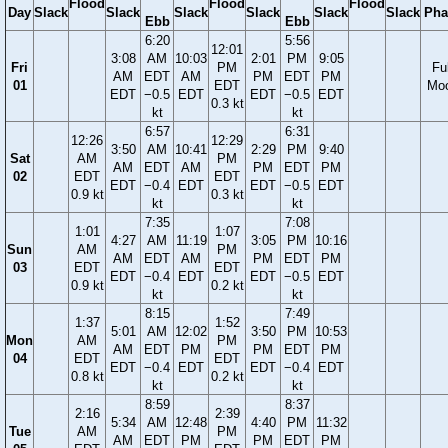
Flood
Flood
Flood
Day
Slack
Slack
Slack
Slack
Slack
Slack
Pha
Ebb
Ebb
6:20
5:56
12:01
3:08
AM
10:03
2:01
PM
9:05
Fri
PM
Ful
AM
EDT
AM
PM
EDT
PM
01
EDT
Mo
EDT
−0.5
EDT
EDT
−0.5
EDT
0.3 kt
kt
kt
6:57
6:31
12:26
12:29
3:50
AM
10:41
2:29
PM
9:40
Sat
AM
PM
AM
EDT
AM
PM
EDT
PM
02
EDT
EDT
EDT
−0.4
EDT
EDT
−0.5
EDT
0.9 kt
0.3 kt
kt
kt
7:35
7:08
1:01
1:07
4:27
AM
11:19
3:05
PM
10:16
Sun
AM
PM
AM
EDT
AM
PM
EDT
PM
03
EDT
EDT
EDT
−0.4
EDT
EDT
−0.5
EDT
0.9 kt
0.2 kt
kt
kt
8:15
7:49
1:37
1:52
5:01
AM
12:02
3:50
PM
10:53
Mon
AM
PM
AM
EDT
PM
PM
EDT
PM
04
EDT
EDT
EDT
−0.4
EDT
EDT
−0.4
EDT
0.8 kt
0.2 kt
kt
kt
8:59
8:37
2:16
2:39
5:34
AM
12:48
4:40
PM
11:32
Tue
AM
PM
AM
EDT
PM
PM
EDT
PM