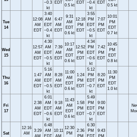
−0.3
EDT
EDT
−0.4
EDT
0.5 kt
0.5 kt
kt
kt
3:40
3:55
9:31
10:01
12:08
AM
6:47
12:18
PM
7:07
Tue
AM
PM
AM
EDT
AM
PM
EDT
PM
14
EDT
EDT
EDT
−0.4
EDT
EDT
−0.5
EDT
0.6 kt
0.7 kt
kt
kt
4:30
4:34
10:17
10:45
12:57
AM
7:39
12:52
PM
7:42
Wed
AM
PM
AM
EDT
AM
PM
EDT
PM
15
EDT
EDT
EDT
−0.5
EDT
EDT
−0.6
EDT
0.6 kt
0.8 kt
kt
kt
5:16
5:12
11:00
11:30
1:47
AM
8:28
1:24
PM
8:20
Thu
AM
PM
AM
EDT
AM
PM
EDT
PM
16
EDT
EDT
EDT
−0.5
EDT
EDT
−0.7
EDT
0.6 kt
1.0 kt
kt
kt
6:01
5:49
11:43
2:38
AM
9:18
1:58
PM
9:00
Fri
AM
Ne
AM
EDT
AM
PM
EDT
PM
17
EDT
Mo
EDT
−0.6
EDT
EDT
−0.7
EDT
0.6 kt
kt
kt
6:48
6:30
12:16
12:30
3:29
AM
10:11
2:36
PM
9:43
Sat
AM
PM
AM
EDT
AM
PM
EDT
PM