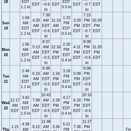
18
EDT
EDT
EDT
−0.6
EDT
EDT
−0.7
EDT
1.1 kt
0.5 kt
kt
kt
7:39
7:15
1:04
1:23
4:20
AM
11:10
3:20
PM
10:29
Sun
AM
PM
AM
EDT
AM
PM
EDT
PM
19
EDT
EDT
EDT
−0.6
EDT
EDT
−0.7
EDT
1.2 kt
0.5 kt
kt
kt
8:37
8:08
1:56
2:20
5:13
AM
12:16
4:11
PM
11:20
Mon
AM
PM
AM
EDT
PM
PM
EDT
PM
20
EDT
EDT
EDT
−0.5
EDT
EDT
−0.6
EDT
1.2 kt
0.4 kt
kt
kt
9:38
9:08
2:49
3:18
6:10
AM
1:24
5:09
PM
Tue
AM
PM
AM
EDT
PM
PM
EDT
21
EDT
EDT
EDT
−0.5
EDT
EDT
−0.6
1.1 kt
0.4 kt
kt
kt
10:42
10:15
3:42
4:17
12:17
7:09
AM
2:28
6:18
PM
Wed
AM
PM
AM
AM
EDT
PM
PM
EDT
22
EDT
EDT
EDT
EDT
−0.5
EDT
EDT
−0.5
1.0 kt
0.4 kt
kt
kt
11:46
11:27
4:39
5:21
1:21
8:12
AM
3:26
7:36
PM
Thu
AM
PM
Fir