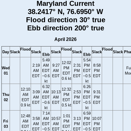
Maryland Current
38.2417° N, 76.6950° W
Flood direction 30° true
Ebb direction 200° true
April 2026
Flood
Flood
Flood
Day
Slack
Slack
Slack
Slack
Slack
Slack
Pha
Ebb
Ebb
5:49
5:54
12:02
2:19
AM
9:27
2:31
PM
8:58
Wed
PM
Ful
AM
EDT
AM
PM
EDT
PM
01
EDT
Mo
EDT
−0.6
EDT
EDT
−0.5
EDT
0.6 kt
kt
kt
6:32
6:26
12:10
12:32
3:09
AM
10:13
2:53
PM
9:31
Thu
AM
PM
AM
EDT
AM
PM
EDT
PM
02
EDT
EDT
EDT
−0.6
EDT
EDT
−0.5
EDT
0.9 kt
0.5 kt
kt
kt
7:14
6:59
12:48
1:01
3:58
AM
10:57
3:13
PM
10:07
Fri
AM
PM
AM
EDT
AM
PM
EDT
PM
03
EDT
EDT
EDT
−0.5
EDT
EDT
−0.5
EDT