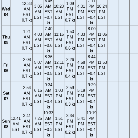
6:45
7:17
12:33
1:09
3:05
AM
10:20
4:01
PM
10:24
Wed
AM
PM
AM
EST
AM
PM
EST
PM
04
EST
EST
EST
−0.7
EST
EST
−0.4
EST
0.7 kt
0.7 kt
kt
kt
7:40
8:00
1:21
1:50
4:03
AM
11:16
4:33
PM
11:06
Thu
AM
PM
AM
EST
AM
PM
EST
PM
05
EST
EST
EST
−0.6
EST
EST
−0.4
EST
0.7 kt
0.6 kt
kt
kt
8:36
8:44
2:08
2:26
5:07
AM
12:11
4:58
PM
11:53
Fri
AM
PM
AM
EST
PM
PM
EST
PM
06
EST
EST
EST
−0.5
EST
EST
−0.4
EST
0.7 kt
0.4 kt
kt
kt
9:34
9:29
2:54
2:59
6:15
AM
1:03
5:19
PM
Sat
AM
PM
AM
EST
PM
PM
EST
07
EST
EST
EST
−0.4
EST
EST
−0.4
0.7 kt
0.3 kt
kt
kt
10:33
10:19
3:41
3:34
12:41
7:25
AM
1:51
5:41
PM
Sun
AM
PM
AM
AM
EST
PM
PM
EST
08
EST
EST
EST
EST
−0.3
EST
EST
−0.4
0.7 kt
0.2 kt
kt
kt