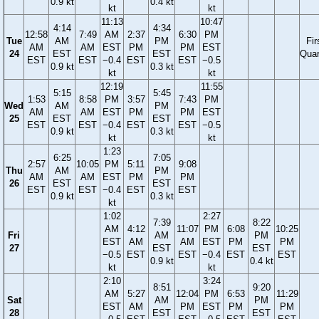
0.9 kt
0.4 kt
kt
kt
11:13
10:47
4:14
4:34
12:58
7:49
AM
2:37
6:30
PM
Tue
AM
PM
Fir
AM
AM
EST
PM
PM
EST
24
EST
EST
Quar
EST
EST
−0.4
EST
EST
−0.5
0.9 kt
0.3 kt
kt
kt
12:19
11:55
5:15
5:45
1:53
8:58
PM
3:57
7:43
PM
Wed
AM
PM
AM
AM
EST
PM
PM
EST
25
EST
EST
EST
EST
−0.4
EST
EST
−0.5
0.9 kt
0.3 kt
kt
kt
1:23
6:25
7:05
2:57
10:05
PM
5:11
9:08
Thu
AM
PM
AM
AM
EST
PM
PM
26
EST
EST
EST
EST
−0.4
EST
EST
0.9 kt
0.3 kt
kt
1:02
2:27
7:39
8:22
AM
4:12
11:07
PM
6:08
10:25
Fri
AM
PM
EST
AM
AM
EST
PM
PM
27
EST
EST
−0.5
EST
EST
−0.4
EST
EST
0.9 kt
0.4 kt
kt
kt
2:10
3:24
8:51
9:20
AM
5:27
12:04
PM
6:53
11:29
Sat
AM
PM
EST
AM
PM
EST
PM
PM
28
EST
EST