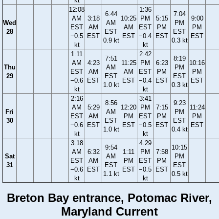
kt
12:08
1:36
6:44
7:04
AM
3:18
10:25
PM
5:15
9:00
Wed
AM
PM
EST
AM
AM
EST
PM
PM
28
EST
EST
−0.5
EST
EST
−0.4
EST
EST
0.9 kt
0.3 kt
kt
kt
1:11
2:42
7:51
8:19
AM
4:23
11:25
PM
6:23
10:16
Thu
AM
PM
EST
AM
AM
EST
PM
PM
29
EST
EST
−0.6
EST
EST
−0.4
EST
EST
1.0 kt
0.3 kt
kt
kt
2:16
3:41
8:56
9:23
AM
5:29
12:20
PM
7:15
11:24
Fri
AM
PM
EST
AM
PM
EST
PM
PM
30
EST
EST
−0.6
EST
EST
−0.5
EST
EST
1.0 kt
0.4 kt
kt
kt
3:18
4:29
9:54
10:15
AM
6:32
1:11
PM
7:58
Sat
AM
PM
EST
AM
PM
EST
PM
31
EST
EST
−0.6
EST
EST
−0.5
EST
1.1 kt
0.5 kt
kt
kt
Breton Bay entrance, Potomac River,
Maryland Current