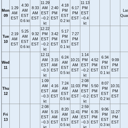
11:29
11:13
4:30
4:18
1:29
8:33
AM
2:40
6:17
PM
Mon
AM
PM
La
AM
AM
EST
PM
PM
EST
09
EST
EST
Quar
EST
EST
−0.2
EST
EST
−0.4
0.6 kt
0.2 kt
kt
kt
12:22
5:25
5:17
2:19
9:32
PM
3:42
7:27
Tue
AM
PM
AM
AM
EST
PM
PM
10
EST
EST
EST
EST
−0.2
EST
EST
0.6 kt
0.1 kt
kt
12:11
1:14
6:24
6:34
AM
3:15
10:21
PM
4:52
9:09
Wed
AM
PM
EST
AM
AM
EST
PM
PM
11
EST
EST
−0.3
EST
EST
−0.2
EST
EST
0.5 kt
0.1 kt
kt
kt
1:09
2:08
7:24
8:07
AM
4:16
11:03
PM
5:50
10:31
Thu
AM
PM
EST
AM
AM
EST
PM
PM
12
EST
EST
−0.3
EST
EST
−0.2
EST
EST
0.5 kt
0.2 kt
kt
kt
2:08
2:59
8:20
9:06
AM
5:15
11:41
PM
6:35
11:27
Fri
AM
PM
EST
AM
AM
EST
PM
PM
13
EST
EST
−0.3
EST
EST
−0.3
EST
EST
0.5 kt
0.3 kt
kt
kt