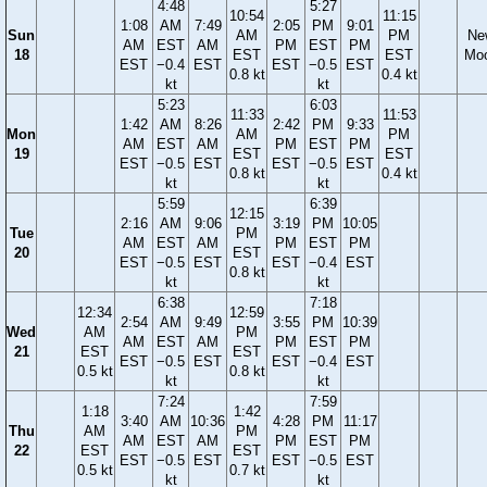
4:48
5:27
10:54
11:15
1:08
AM
7:49
2:05
PM
9:01
Sun
AM
PM
Ne
AM
EST
AM
PM
EST
PM
18
EST
EST
Mo
EST
−0.4
EST
EST
−0.5
EST
0.8 kt
0.4 kt
kt
kt
5:23
6:03
11:33
11:53
1:42
AM
8:26
2:42
PM
9:33
Mon
AM
PM
AM
EST
AM
PM
EST
PM
19
EST
EST
EST
−0.5
EST
EST
−0.5
EST
0.8 kt
0.4 kt
kt
kt
5:59
6:39
12:15
2:16
AM
9:06
3:19
PM
10:05
Tue
PM
AM
EST
AM
PM
EST
PM
20
EST
EST
−0.5
EST
EST
−0.4
EST
0.8 kt
kt
kt
6:38
7:18
12:34
12:59
2:54
AM
9:49
3:55
PM
10:39
Wed
AM
PM
AM
EST
AM
PM
EST
PM
21
EST
EST
EST
−0.5
EST
EST
−0.4
EST
0.5 kt
0.8 kt
kt
kt
7:24
7:59
1:18
1:42
3:40
AM
10:36
4:28
PM
11:17
Thu
AM
PM
AM
EST
AM
PM
EST
PM
22
EST
EST
EST
−0.5
EST
EST
−0.5
EST
0.5 kt
0.7 kt
kt
kt