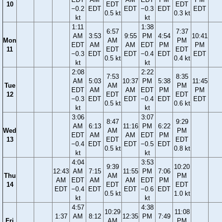
10
EDT
EDT
−0.2
EDT
EDT
−0.3
EDT
EDT
0.5 kt
0.3 kt
kt
kt
1:11
1:38
6:57
7:37
AM
3:53
9:55
PM
4:54
10:41
Mon
AM
PM
EDT
AM
AM
EDT
PM
PM
11
EDT
EDT
−0.3
EDT
EDT
−0.4
EDT
EDT
0.5 kt
0.4 kt
kt
kt
2:08
2:22
7:53
8:35
AM
5:03
10:37
PM
5:38
11:45
Tue
AM
PM
EDT
AM
AM
EDT
PM
PM
12
EDT
EDT
−0.3
EDT
EDT
−0.4
EDT
EDT
0.5 kt
0.6 kt
kt
kt
3:06
3:07
8:47
9:29
AM
6:13
11:16
PM
6:22
Wed
AM
PM
EDT
AM
AM
EDT
PM
13
EDT
EDT
−0.4
EDT
EDT
−0.5
EDT
0.5 kt
0.8 kt
kt
kt
4:04
3:53
9:39
10:20
12:43
AM
7:15
11:55
PM
7:06
Thu
AM
PM
AM
EDT
AM
AM
EDT
PM
14
EDT
EDT
EDT
−0.4
EDT
EDT
−0.6
EDT
0.5 kt
1.0 kt
kt
kt
4:57
4:38
10:29
11:08
1:37
AM
8:12
12:35
PM
7:49
Fri
AM
PM