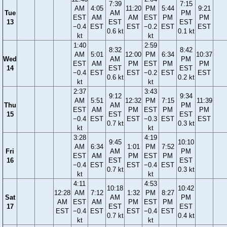
7:39
7:15
AM
4:05
11:20
PM
5:44
9:21
Tue
AM
PM
EST
AM
AM
EST
PM
PM
13
EST
EST
−0.4
EST
EST
−0.2
EST
EST
0.6 kt
0.1 kt
kt
kt
1:40
2:59
8:32
8:42
AM
5:01
12:00
PM
6:34
10:37
Wed
AM
PM
EST
AM
PM
EST
PM
PM
14
EST
EST
−0.4
EST
EST
−0.2
EST
EST
0.6 kt
0.2 kt
kt
kt
2:37
3:43
9:12
9:34
AM
5:51
12:32
PM
7:15
11:39
Thu
AM
PM
EST
AM
PM
EST
PM
PM
15
EST
EST
−0.4
EST
EST
−0.3
EST
EST
0.7 kt
0.3 kt
kt
kt
3:28
4:19
9:45
10:10
AM
6:34
1:01
PM
7:52
Fri
AM
PM
EST
AM
PM
EST
PM
16
EST
EST
−0.4
EST
EST
−0.4
EST
0.7 kt
0.3 kt
kt
kt
4:11
4:53
10:18
10:42
12:28
AM
7:12
1:32
PM
8:27
Sat
AM
PM
AM
EST
AM
PM
EST
PM
17
EST
EST
EST
−0.4
EST
EST
−0.4
EST
0.7 kt
0.4 kt
kt
kt