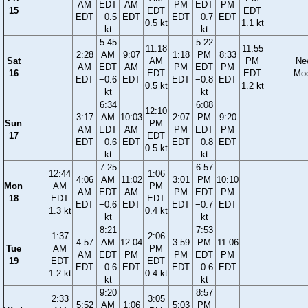
AM
EDT
AM
PM
EDT
PM
15
EDT
EDT
EDT
−0.5
EDT
EDT
−0.7
EDT
0.5 kt
1.1 kt
kt
kt
5:45
5:22
11:18
11:55
2:28
AM
9:07
1:18
PM
8:33
Sat
AM
PM
Ne
AM
EDT
AM
PM
EDT
PM
16
EDT
EDT
Mo
EDT
−0.6
EDT
EDT
−0.8
EDT
0.5 kt
1.2 kt
kt
kt
6:34
6:08
12:10
3:17
AM
10:03
2:07
PM
9:20
Sun
PM
AM
EDT
AM
PM
EDT
PM
17
EDT
EDT
−0.6
EDT
EDT
−0.8
EDT
0.5 kt
kt
kt
7:25
6:57
12:44
1:06
4:06
AM
11:02
3:01
PM
10:10
Mon
AM
PM
AM
EDT
AM
PM
EDT
PM
18
EDT
EDT
EDT
−0.6
EDT
EDT
−0.7
EDT
1.3 kt
0.4 kt
kt
kt
8:21
7:53
1:37
2:06
4:57
AM
12:04
3:59
PM
11:06
Tue
AM
PM
AM
EDT
PM
PM
EDT
PM
19
EDT
EDT
EDT
−0.6
EDT
EDT
−0.6
EDT
1.2 kt
0.4 kt
kt
kt
9:20
8:57
2:33
3:05
5:52
AM
1:06
5:03
PM