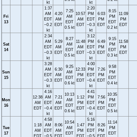
kt
kt
1:37
2:20
7:25
8:15
AM
4:20
10:57
PM
6:03
11:09
Fri
AM
PM
EDT
AM
AM
EDT
PM
PM
13
EDT
EDT
−0.2
EDT
EDT
−0.3
EDT
EDT
0.5 kt
0.2 kt
kt
kt
2:34
3:12
8:27
9:15
AM
5:29
11:48
PM
6:49
11:58
Sat
AM
PM
EDT
AM
AM
EDT
PM
PM
14
EDT
EDT
−0.3
EDT
EDT
−0.3
EDT
EDT
0.5 kt
0.3 kt
kt
kt
3:28
4:00
9:25
9:58
AM
6:30
12:33
PM
7:26
Sun
AM
PM
EDT
AM
PM
EDT
PM
15
EDT
EDT
−0.3
EDT
EDT
−0.4
EDT
0.6 kt
0.4 kt
kt
kt
4:16
4:41
10:13
10:35
12:38
AM
7:21
1:12
PM
7:56
Mon
AM
PM
AM
EDT
AM
PM
EDT
PM
16
EDT
EDT
EDT
−0.4
EDT
EDT
−0.4
EDT
0.6 kt
0.5 kt
kt
kt
4:58
5:16
10:54
11:14
1:18
AM
8:06
1:47
PM
8:26
Tue
AM
PM
AM
EDT
AM
PM
EDT
PM
17
EDT
EDT
EDT
−0.5
EDT
EDT
−0.5
EDT