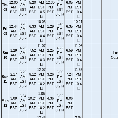
2:39
3:04
12:00
5:20
AM
12:30
6:05
PM
Thu
AM
PM
AM
AM
EST
PM
PM
EST
08
EST
EST
EST
EST
−0.5
EST
EST
−0.4
0.6 kt
0.6 kt
kt
kt
10:03
10:21
3:28
3:43
12:44
6:33
AM
1:29
6:35
PM
Fri
AM
PM
AM
AM
EST
PM
PM
EST
09
EST
EST
EST
EST
−0.4
EST
EST
−0.4
0.6 kt
0.4 kt
kt
kt
11:07
11:08
4:23
4:22
1:29
7:52
AM
2:25
6:59
PM
Sat
AM
PM
La
AM
AM
EST
PM
PM
EST
10
EST
EST
Quar
EST
EST
−0.3
EST
EST
−0.4
0.6 kt
0.3 kt
kt
kt
12:07
11:56
5:26
5:06
2:17
9:12
PM
3:26
7:24
PM
Sun
AM
PM
AM
AM
EST
PM
PM
EST
11
EST
EST
EST
EST
−0.2
EST
EST
−0.4
0.6 kt
0.2 kt
kt
kt
1:05
6:34
6:02
3:09
10:24
PM
4:36
8:06
Mon
AM
PM
AM
AM
EST
PM
PM
12
EST
EST
EST
EST
−0.2
EST
EST
0.6 kt
0.1 kt
kt
12:46
2:04