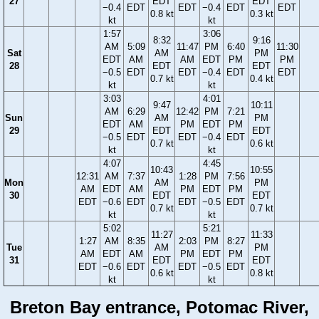
27
EDT
EDT
−0.4
EDT
EDT
−0.4
EDT
EDT
0.8 kt
0.3 kt
kt
kt
1:57
3:06
8:32
9:16
AM
5:09
11:47
PM
6:40
11:30
Sat
AM
PM
EDT
AM
AM
EDT
PM
PM
28
EDT
EDT
−0.5
EDT
EDT
−0.4
EDT
EDT
0.7 kt
0.4 kt
kt
kt
3:03
4:01
9:47
10:11
AM
6:29
12:42
PM
7:21
Sun
AM
PM
EDT
AM
PM
EDT
PM
29
EDT
EDT
−0.5
EDT
EDT
−0.4
EDT
0.7 kt
0.6 kt
kt
kt
4:07
4:45
10:43
10:55
12:31
AM
7:37
1:28
PM
7:56
Mon
AM
PM
AM
EDT
AM
PM
EDT
PM
30
EDT
EDT
EDT
−0.6
EDT
EDT
−0.5
EDT
0.7 kt
0.7 kt
kt
kt
5:02
5:21
11:27
11:33
1:27
AM
8:35
2:03
PM
8:27
Tue
AM
PM
AM
EDT
AM
PM
EDT
PM
31
EDT
EDT
EDT
−0.6
EDT
EDT
−0.5
EDT
0.6 kt
0.8 kt
kt
kt
Breton Bay entrance, Potomac River,