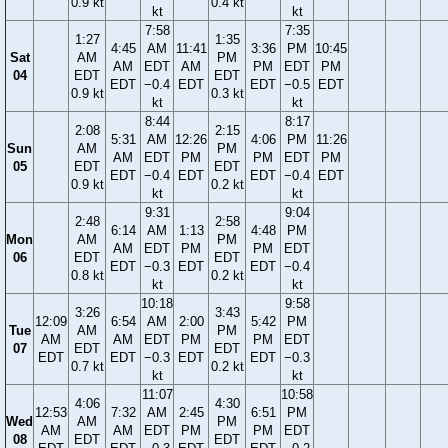
0.9 kt
0.4 kt
kt
kt
7:58
7:35
1:27
1:35
4:45
AM
11:41
3:36
PM
10:45
Sat
AM
PM
AM
EDT
AM
PM
EDT
PM
04
EDT
EDT
EDT
−0.4
EDT
EDT
−0.5
EDT
0.9 kt
0.3 kt
kt
kt
8:44
8:17
2:08
2:15
5:31
AM
12:26
4:06
PM
11:26
Sun
AM
PM
AM
EDT
PM
PM
EDT
PM
05
EDT
EDT
EDT
−0.4
EDT
EDT
−0.4
EDT
0.9 kt
0.2 kt
kt
kt
9:31
9:04
2:48
2:58
6:14
AM
1:13
4:48
PM
Mon
AM
PM
AM
EDT
PM
PM
EDT
06
EDT
EDT
EDT
−0.3
EDT
EDT
−0.4
0.8 kt
0.2 kt
kt
kt
10:18
9:58
3:26
3:43
12:09
6:54
AM
2:00
5:42
PM
Tue
AM
PM
AM
AM
EDT
PM
PM
EDT
07
EDT
EDT
EDT
EDT
−0.3
EDT
EDT
−0.3
0.7 kt
0.2 kt
kt
kt
11:07
10:58
4:06
4:30
12:53
7:32
AM
2:45
6:51
PM
Wed
AM
PM
AM
AM
EDT
PM
PM
EDT
08
EDT
EDT