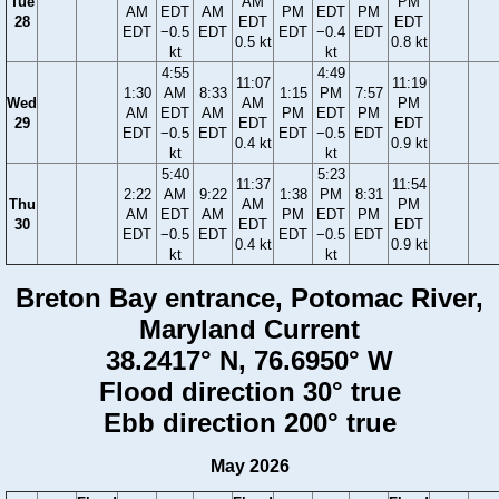
Tue
AM
PM
AM
EDT
AM
PM
EDT
PM
28
EDT
EDT
EDT
−0.5
EDT
EDT
−0.4
EDT
0.5 kt
0.8 kt
kt
kt
4:55
4:49
11:07
11:19
1:30
AM
8:33
1:15
PM
7:57
Wed
AM
PM
AM
EDT
AM
PM
EDT
PM
29
EDT
EDT
EDT
−0.5
EDT
EDT
−0.5
EDT
0.4 kt
0.9 kt
kt
kt
5:40
5:23
11:37
11:54
2:22
AM
9:22
1:38
PM
8:31
Thu
AM
PM
AM
EDT
AM
PM
EDT
PM
30
EDT
EDT
EDT
−0.5
EDT
EDT
−0.5
EDT
0.4 kt
0.9 kt
kt
kt
Breton Bay entrance, Potomac River,
Maryland Current
38.2417° N, 76.6950° W
Flood direction 30° true
Ebb direction 200° true
May 2026