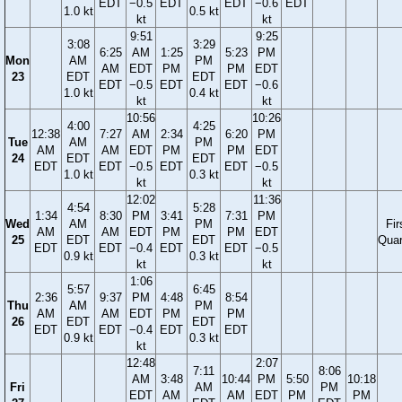
EDT
−0.5
EDT
EDT
−0.6
EDT
1.0 kt
0.5 kt
kt
kt
9:51
9:25
3:08
3:29
6:25
AM
1:25
5:23
PM
Mon
AM
PM
AM
EDT
PM
PM
EDT
23
EDT
EDT
EDT
−0.5
EDT
EDT
−0.6
1.0 kt
0.4 kt
kt
kt
10:56
10:26
4:00
4:25
12:38
7:27
AM
2:34
6:20
PM
Tue
AM
PM
AM
AM
EDT
PM
PM
EDT
24
EDT
EDT
EDT
EDT
−0.5
EDT
EDT
−0.5
1.0 kt
0.3 kt
kt
kt
12:02
11:36
4:54
5:28
1:34
8:30
PM
3:41
7:31
PM
Wed
AM
PM
Fir
AM
AM
EDT
PM
PM
EDT
25
EDT
EDT
Quar
EDT
EDT
−0.4
EDT
EDT
−0.5
0.9 kt
0.3 kt
kt
kt
1:06
5:57
6:45
2:36
9:37
PM
4:48
8:54
Thu
AM
PM
AM
AM
EDT
PM
PM
26
EDT
EDT
EDT
EDT
−0.4
EDT
EDT
0.9 kt
0.3 kt
kt
12:48
2:07
7:11
8:06
AM
3:48
10:44
PM
5:50
10:18
Fri
AM
PM
EDT
AM
AM
EDT
PM
PM