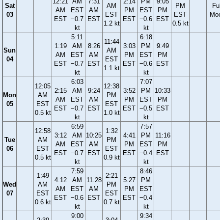
12:21
AM
7:31
2:14
PM
9:05
Sat
AM
PM
Ful
AM
EST
AM
PM
EST
PM
03
EST
EST
Mo
EST
−0.7
EST
EST
−0.6
EST
1.2 kt
0.5 kt
kt
kt
5:11
6:18
11:44
1:19
AM
8:26
3:03
PM
9:49
Sun
AM
AM
EST
AM
PM
EST
PM
04
EST
EST
−0.7
EST
EST
−0.6
EST
1.1 kt
kt
kt
6:03
7:07
12:05
12:38
2:15
AM
9:24
3:52
PM
10:33
Mon
AM
PM
AM
EST
AM
PM
EST
PM
05
EST
EST
EST
−0.7
EST
EST
−0.5
EST
0.5 kt
1.0 kt
kt
kt
6:59
7:57
12:58
1:32
3:12
AM
10:25
4:41
PM
11:16
Tue
AM
PM
AM
EST
AM
PM
EST
PM
06
EST
EST
EST
−0.7
EST
EST
−0.4
EST
0.5 kt
0.9 kt
kt
kt
7:59
8:46
1:49
2:21
4:12
AM
11:28
5:27
PM
Wed
AM
PM
AM
EST
AM
PM
EST
07
EST
EST
EST
−0.6
EST
EST
−0.4
0.6 kt
0.7 kt
kt
kt
9:00
9:34