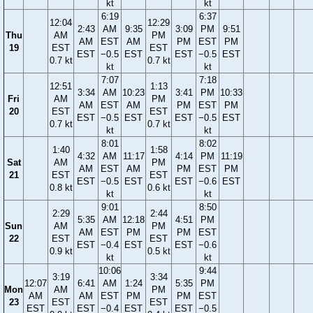
kt
kt
6:19
6:37
12:04
12:29
2:43
AM
9:35
3:09
PM
9:51
Thu
AM
PM
AM
EST
AM
PM
EST
PM
19
EST
EST
EST
−0.5
EST
EST
−0.5
EST
0.7 kt
0.7 kt
kt
kt
7:07
7:18
12:51
1:13
3:34
AM
10:23
3:41
PM
10:33
Fri
AM
PM
AM
EST
AM
PM
EST
PM
20
EST
EST
EST
−0.5
EST
EST
−0.5
EST
0.7 kt
0.7 kt
kt
kt
8:01
8:02
1:40
1:58
4:32
AM
11:17
4:14
PM
11:19
Sat
AM
PM
AM
EST
AM
PM
EST
PM
21
EST
EST
EST
−0.5
EST
EST
−0.6
EST
0.8 kt
0.6 kt
kt
kt
9:01
8:50
2:29
2:44
5:35
AM
12:18
4:51
PM
Sun
AM
PM
AM
EST
PM
PM
EST
22
EST
EST
EST
−0.4
EST
EST
−0.6
0.9 kt
0.5 kt
kt
kt
10:06
9:44
3:19
3:34
12:07
6:41
AM
1:24
5:35
PM
Mon
AM
PM
AM
AM
EST
PM
PM
EST
23
EST
EST
EST
EST
−0.4
EST
EST
−0.5