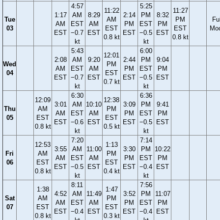
4:57
5:25
11:22
11:27
1:17
AM
8:29
2:14
PM
8:32
Tue
AM
PM
Ful
AM
EST
AM
PM
EST
PM
03
EST
EST
Mo
EST
−0.7
EST
EST
−0.5
EST
0.8 kt
0.8 kt
kt
kt
5:43
6:00
12:01
2:08
AM
9:20
2:44
PM
9:04
Wed
PM
AM
EST
AM
PM
EST
PM
04
EST
EST
−0.7
EST
EST
−0.5
EST
0.7 kt
kt
kt
6:30
6:36
12:09
12:38
3:01
AM
10:10
3:09
PM
9:41
Thu
AM
PM
AM
EST
AM
PM
EST
PM
05
EST
EST
EST
−0.6
EST
EST
−0.5
EST
0.8 kt
0.5 kt
kt
kt
7:20
7:14
12:53
1:13
3:55
AM
11:00
3:30
PM
10:22
Fri
AM
PM
AM
EST
AM
PM
EST
PM
06
EST
EST
EST
−0.5
EST
EST
−0.4
EST
0.8 kt
0.4 kt
kt
kt
8:11
7:56
1:38
1:47
4:52
AM
11:49
3:52
PM
11:07
Sat
AM
PM
AM
EST
AM
PM
EST
PM
07
EST
EST
EST
−0.4
EST
EST
−0.4
EST
0.8 kt
0.3 kt