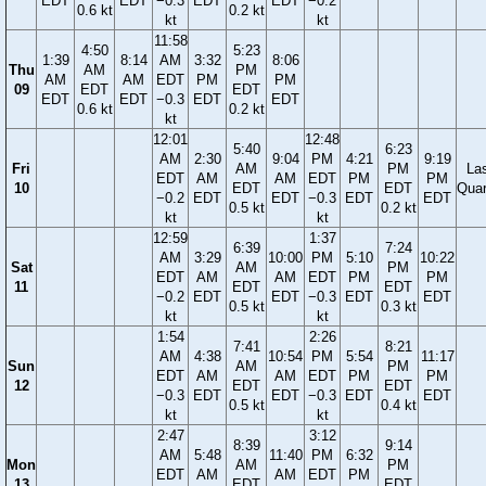
EDT
EDT
−0.3
EDT
EDT
−0.2
0.6 kt
0.2 kt
kt
kt
11:58
4:50
5:23
1:39
8:14
AM
3:32
8:06
Thu
AM
PM
AM
AM
EDT
PM
PM
09
EDT
EDT
EDT
EDT
−0.3
EDT
EDT
0.6 kt
0.2 kt
kt
12:01
12:48
5:40
6:23
AM
2:30
9:04
PM
4:21
9:19
Fri
AM
PM
La
EDT
AM
AM
EDT
PM
PM
10
EDT
EDT
Quar
−0.2
EDT
EDT
−0.3
EDT
EDT
0.5 kt
0.2 kt
kt
kt
12:59
1:37
6:39
7:24
AM
3:29
10:00
PM
5:10
10:22
Sat
AM
PM
EDT
AM
AM
EDT
PM
PM
11
EDT
EDT
−0.2
EDT
EDT
−0.3
EDT
EDT
0.5 kt
0.3 kt
kt
kt
1:54
2:26
7:41
8:21
AM
4:38
10:54
PM
5:54
11:17
Sun
AM
PM
EDT
AM
AM
EDT
PM
PM
12
EDT
EDT
−0.3
EDT
EDT
−0.3
EDT
EDT
0.5 kt
0.4 kt
kt
kt
2:47
3:12
8:39
9:14
AM
5:48
11:40
PM
6:32
Mon
AM
PM
EDT
AM
AM
EDT
PM
13
EDT
EDT