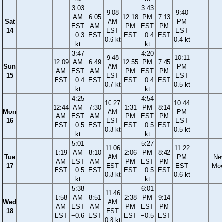
3:03
3:43
9:08
9:40
AM
6:05
12:18
PM
7:13
Sat
AM
PM
EST
AM
PM
EST
PM
14
EST
EST
−0.3
EST
EST
−0.4
EST
0.6 kt
0.4 kt
kt
kt
3:47
4:20
9:48
10:11
12:09
AM
6:49
12:55
PM
7:45
Sun
AM
PM
AM
EST
AM
PM
EST
PM
15
EST
EST
EST
−0.4
EST
EST
−0.4
EST
0.7 kt
0.5 kt
kt
kt
4:25
4:54
10:27
10:44
12:44
AM
7:30
1:31
PM
8:14
Mon
AM
PM
AM
EST
AM
PM
EST
PM
16
EST
EST
EST
−0.5
EST
EST
−0.5
EST
0.8 kt
0.5 kt
kt
kt
5:01
5:27
11:06
11:22
1:19
AM
8:10
2:06
PM
8:42
Tue
AM
PM
Ne
AM
EST
AM
PM
EST
PM
17
EST
EST
Mo
EST
−0.5
EST
EST
−0.5
EST
0.8 kt
0.6 kt
kt
kt
5:38
6:01
11:46
1:58
AM
8:51
2:38
PM
9:14
Wed
AM
AM
EST
AM
PM
EST
PM
18
EST
EST
−0.6
EST
EST
−0.5
EST
0.8 kt