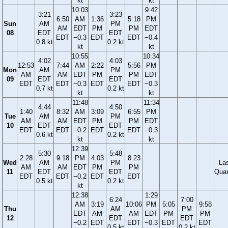
kt
kt
10:03
9:42
3:21
3:23
6:50
AM
1:36
5:18
PM
Sun
AM
PM
AM
EDT
PM
PM
EDT
08
EDT
EDT
EDT
−0.3
EDT
EDT
−0.4
0.8 kt
0.2 kt
kt
kt
10:55
10:34
4:02
4:03
12:53
7:44
AM
2:22
5:56
PM
Mon
AM
PM
AM
AM
EDT
PM
PM
EDT
09
EDT
EDT
EDT
EDT
−0.3
EDT
EDT
−0.3
0.7 kt
0.2 kt
kt
kt
11:48
11:34
4:44
4:50
1:40
8:32
AM
3:09
6:55
PM
Tue
AM
PM
AM
AM
EDT
PM
PM
EDT
10
EDT
EDT
EDT
EDT
−0.2
EDT
EDT
−0.3
0.6 kt
0.2 kt
kt
kt
12:39
5:30
5:48
2:28
9:18
PM
4:03
8:23
Wed
AM
PM
La
AM
AM
EDT
PM
PM
11
EDT
EDT
Quar
EDT
EDT
−0.2
EDT
EDT
0.5 kt
0.2 kt
kt
12:38
1:29
6:24
7:00
AM
3:19
10:06
PM
5:05
9:58
Thu
AM
PM
EDT
AM
AM
EDT
PM
PM
12
EDT
EDT
−0.2
EDT
EDT
−0.3
EDT
EDT
0.5 kt
0.2 kt