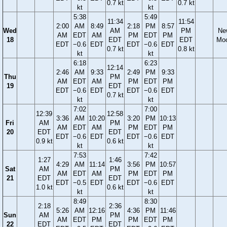
0.7 kt
0.7 kt
kt
kt
5:38
5:49
11:34
11:54
2:00
AM
8:49
2:18
PM
8:57
Wed
AM
PM
Ne
AM
EDT
AM
PM
EDT
PM
18
EDT
EDT
Mo
EDT
−0.6
EDT
EDT
−0.6
EDT
0.7 kt
0.8 kt
kt
kt
6:18
6:23
12:14
2:46
AM
9:33
2:49
PM
9:33
Thu
PM
AM
EDT
AM
PM
EDT
PM
19
EDT
EDT
−0.6
EDT
EDT
−0.6
EDT
0.7 kt
kt
kt
7:02
7:00
12:39
12:58
3:36
AM
10:20
3:20
PM
10:13
Fri
AM
PM
AM
EDT
AM
PM
EDT
PM
20
EDT
EDT
EDT
−0.6
EDT
EDT
−0.6
EDT
0.9 kt
0.6 kt
kt
kt
7:53
7:42
1:27
1:46
4:29
AM
11:14
3:56
PM
10:57
Sat
AM
PM
AM
EDT
AM
PM
EDT
PM
21
EDT
EDT
EDT
−0.5
EDT
EDT
−0.6
EDT
1.0 kt
0.6 kt
kt
kt
8:49
8:30
2:18
2:36
5:26
AM
12:16
4:36
PM
11:46
Sun
AM
PM
AM
EDT
PM
PM
EDT
PM
22
EDT
EDT