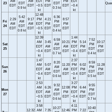
AM
AM
EDT
PM
PM
EDT
23
EDT
EDT
Quar
EDT
EDT
−0.5
EDT
EDT
−0.4
0.9 kt
0.3 kt
kt
kt
12:48
5:42
6:36
2:29
9:17
PM
4:21
8:57
Fri
AM
PM
AM
AM
EDT
PM
PM
24
EDT
EDT
EDT
EDT
−0.5
EDT
EDT
0.8 kt
0.4 kt
kt
12:39
1:44
6:59
7:52
AM
3:45
10:21
PM
5:14
10:17
Sat
AM
PM
EDT
AM
AM
EDT
PM
PM
25
EDT
EDT
−0.4
EDT
EDT
−0.4
EDT
EDT
0.7 kt
0.4 kt
kt
kt
1:47
2:37
8:20
8:59
AM
5:07
11:20
PM
6:02
11:28
Sun
AM
PM
EDT
AM
AM
EDT
PM
PM
26
EDT
EDT
−0.4
EDT
EDT
−0.4
EDT
EDT
0.6 kt
0.5 kt
kt
kt
2:53
3:27
9:32
9:55
AM
6:26
12:08
PM
6:44
Mon
AM
PM
EDT
AM
PM
EDT
PM
27
EDT
EDT
−0.5
EDT
EDT
−0.4
EDT
0.6 kt
0.7 kt
kt
kt
3:58
4:11
10:27
10:40
12:32
AM
7:35
12:46
PM
7:22