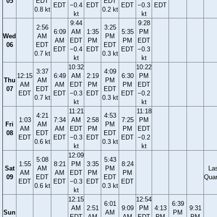
05
EDT
EDT
EDT
−0.4
EDT
EDT
−0.3
EDT
0.8 kt
0.2 kt
kt
kt
9:44
9:28
2:56
3:25
6:09
AM
1:35
5:35
PM
Wed
AM
PM
AM
EDT
PM
PM
EDT
06
EDT
EDT
EDT
−0.4
EDT
EDT
−0.3
0.7 kt
0.3 kt
kt
kt
10:32
10:22
3:37
4:09
12:15
6:49
AM
2:19
6:30
PM
Thu
AM
PM
AM
AM
EDT
PM
PM
EDT
07
EDT
EDT
EDT
EDT
−0.3
EDT
EDT
−0.2
0.7 kt
0.3 kt
kt
kt
11:21
11:18
4:21
4:53
1:03
7:34
AM
2:58
7:25
PM
Fri
AM
PM
AM
AM
EDT
PM
PM
EDT
08
EDT
EDT
EDT
EDT
−0.3
EDT
EDT
−0.2
0.6 kt
0.3 kt
kt
kt
12:09
5:08
5:43
1:55
8:21
PM
3:35
8:24
Sat
AM
PM
La
AM
AM
EDT
PM
PM
09
EDT
EDT
Quar
EDT
EDT
−0.3
EDT
EDT
0.6 kt
0.3 kt
kt
12:15
12:54
6:01
6:39
AM
2:51
9:09
PM
4:13
9:31
Sun
AM
PM
EDT
AM
AM
EDT
PM
PM