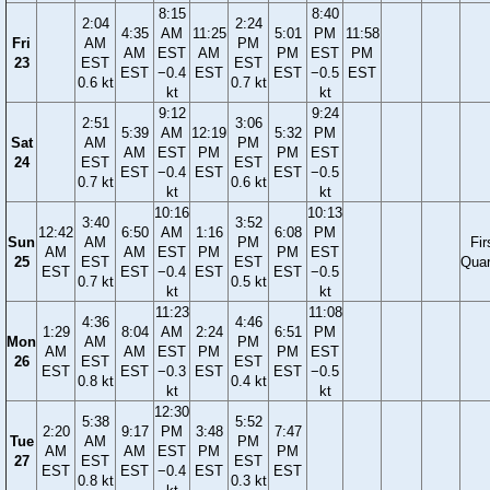
8:15
8:40
2:04
2:24
4:35
AM
11:25
5:01
PM
11:58
Fri
AM
PM
AM
EST
AM
PM
EST
PM
23
EST
EST
EST
−0.4
EST
EST
−0.5
EST
0.6 kt
0.7 kt
kt
kt
9:12
9:24
2:51
3:06
5:39
AM
12:19
5:32
PM
Sat
AM
PM
AM
EST
PM
PM
EST
24
EST
EST
EST
−0.4
EST
EST
−0.5
0.7 kt
0.6 kt
kt
kt
10:16
10:13
3:40
3:52
12:42
6:50
AM
1:16
6:08
PM
Sun
AM
PM
Fir
AM
AM
EST
PM
PM
EST
25
EST
EST
Quar
EST
EST
−0.4
EST
EST
−0.5
0.7 kt
0.5 kt
kt
kt
11:23
11:08
4:36
4:46
1:29
8:04
AM
2:24
6:51
PM
Mon
AM
PM
AM
AM
EST
PM
PM
EST
26
EST
EST
EST
EST
−0.3
EST
EST
−0.5
0.8 kt
0.4 kt
kt
kt
12:30
5:38
5:52
2:20
9:17
PM
3:48
7:47
Tue
AM
PM
AM
AM
EST
PM
PM
27
EST
EST
EST
EST
−0.4
EST
EST
0.8 kt
0.3 kt