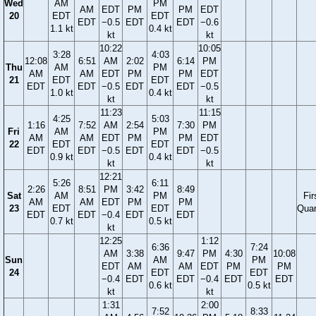
Wed
AM
PM
AM
EDT
PM
PM
EDT
20
EDT
EDT
EDT
−0.5
EDT
EDT
−0.6
1.1 kt
0.4 kt
kt
kt
10:22
10:05
3:28
4:03
12:08
6:51
AM
2:02
6:14
PM
Thu
AM
PM
AM
AM
EDT
PM
PM
EDT
21
EDT
EDT
EDT
EDT
−0.5
EDT
EDT
−0.5
1.0 kt
0.4 kt
kt
kt
11:23
11:15
4:25
5:03
1:16
7:52
AM
2:54
7:30
PM
Fri
AM
PM
AM
AM
EDT
PM
PM
EDT
22
EDT
EDT
EDT
EDT
−0.5
EDT
EDT
−0.5
0.9 kt
0.4 kt
kt
kt
12:21
5:26
6:11
2:26
8:51
PM
3:42
8:49
Sat
AM
PM
Fir
AM
AM
EDT
PM
PM
23
EDT
EDT
Quar
EDT
EDT
−0.4
EDT
EDT
0.7 kt
0.5 kt
kt
12:25
1:12
6:36
7:24
AM
3:38
9:47
PM
4:30
10:08
Sun
AM
PM
EDT
AM
AM
EDT
PM
PM
24
EDT
EDT
−0.4
EDT
EDT
−0.4
EDT
EDT
0.6 kt
0.5 kt
kt
kt
1:31
2:00
7:52
8:33