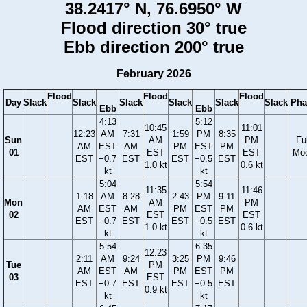
38.2417° N, 76.6950° W
Flood direction 30° true
Ebb direction 200° true
February 2026
Flood
Flood
Flood
Day
Slack
Slack
Slack
Slack
Slack
Slack
Pha
Ebb
Ebb
4:13
5:12
10:45
11:01
12:23
AM
7:31
1:59
PM
8:35
Sun
AM
PM
Ful
AM
EST
AM
PM
EST
PM
01
EST
EST
Mo
EST
−0.7
EST
EST
−0.5
EST
1.0 kt
0.6 kt
kt
kt
5:04
5:54
11:35
11:46
1:18
AM
8:28
2:43
PM
9:11
Mon
AM
PM
AM
EST
AM
PM
EST
PM
02
EST
EST
EST
−0.7
EST
EST
−0.5
EST
1.0 kt
0.6 kt
kt
kt
5:54
6:35
12:23
2:11
AM
9:24
3:25
PM
9:46
Tue
PM
AM
EST
AM
PM
EST
PM
03
EST
EST
−0.7
EST
EST
−0.5
EST
0.9 kt
kt
kt