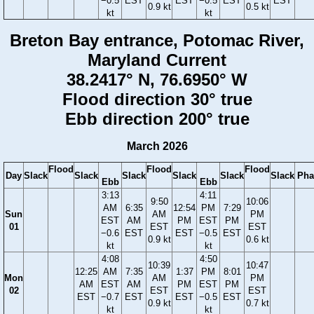
−0.5
EST
EST
−0.5
EST
EST
0.9 kt
0.5 kt
kt
kt
Breton Bay entrance, Potomac River,
Maryland Current
38.2417° N, 76.6950° W
Flood direction 30° true
Ebb direction 200° true
March 2026
Flood
Flood
Flood
Day
Slack
Slack
Slack
Slack
Slack
Slack
Pha
Ebb
Ebb
3:13
4:11
9:50
10:06
AM
6:35
12:54
PM
7:29
Sun
AM
PM
EST
AM
PM
EST
PM
01
EST
EST
−0.6
EST
EST
−0.5
EST
0.9 kt
0.6 kt
kt
kt
4:08
4:50
10:39
10:47
12:25
AM
7:35
1:37
PM
8:01
Mon
AM
PM
AM
EST
AM
PM
EST
PM
02
EST
EST
EST
−0.7
EST
EST
−0.5
EST
0.9 kt
0.7 kt
kt
kt