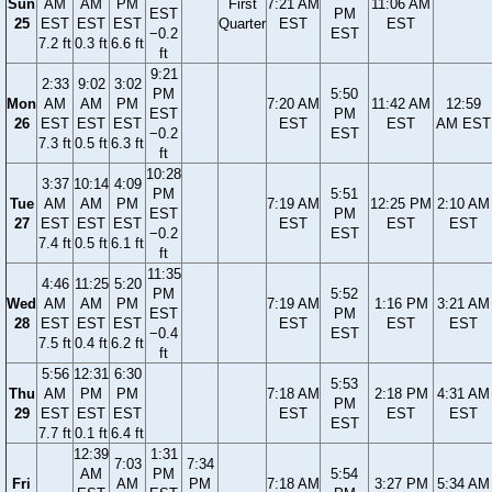
Sun
AM
AM
PM
First
7:21 AM
11:06 AM
EST
PM
25
EST
EST
EST
Quarter
EST
EST
−0.2
EST
7.2 ft
0.3 ft
6.6 ft
ft
9:21
2:33
9:02
3:02
PM
5:50
Mon
AM
AM
PM
7:20 AM
11:42 AM
12:59
EST
PM
26
EST
EST
EST
EST
EST
AM EST
−0.2
EST
7.3 ft
0.5 ft
6.3 ft
ft
10:28
3:37
10:14
4:09
PM
5:51
Tue
AM
AM
PM
7:19 AM
12:25 PM
2:10 AM
EST
PM
27
EST
EST
EST
EST
EST
EST
−0.2
EST
7.4 ft
0.5 ft
6.1 ft
ft
11:35
4:46
11:25
5:20
PM
5:52
Wed
AM
AM
PM
7:19 AM
1:16 PM
3:21 AM
EST
PM
28
EST
EST
EST
EST
EST
EST
−0.4
EST
7.5 ft
0.4 ft
6.2 ft
ft
5:56
12:31
6:30
5:53
Thu
AM
PM
PM
7:18 AM
2:18 PM
4:31 AM
PM
29
EST
EST
EST
EST
EST
EST
EST
7.7 ft
0.1 ft
6.4 ft
12:39
1:31
7:03
7:34
AM
PM
5:54
Fri
AM
PM
7:18 AM
3:27 PM
5:34 AM