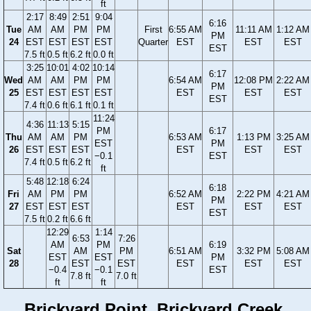
ft
2:17
8:49
2:51
9:04
6:16
Tue
AM
AM
PM
PM
First
6:55 AM
11:11 AM
1:12 AM
PM
24
EST
EST
EST
EST
Quarter
EST
EST
EST
EST
7.5 ft
0.5 ft
6.2 ft
0.0 ft
3:25
10:01
4:02
10:14
6:17
Wed
AM
AM
PM
PM
6:54 AM
12:08 PM
2:22 AM
PM
25
EST
EST
EST
EST
EST
EST
EST
EST
7.4 ft
0.6 ft
6.1 ft
0.1 ft
11:24
4:36
11:13
5:15
PM
6:17
Thu
AM
AM
PM
6:53 AM
1:13 PM
3:25 AM
EST
PM
26
EST
EST
EST
EST
EST
EST
−0.1
EST
7.4 ft
0.5 ft
6.2 ft
ft
5:48
12:18
6:24
6:18
Fri
AM
PM
PM
6:52 AM
2:22 PM
4:21 AM
PM
27
EST
EST
EST
EST
EST
EST
EST
7.5 ft
0.2 ft
6.6 ft
12:29
1:14
6:53
7:26
AM
PM
6:19
Sat
AM
PM
6:51 AM
3:32 PM
5:08 AM
EST
EST
PM
28
EST
EST
EST
EST
EST
−0.4
−0.1
EST
7.8 ft
7.0 ft
ft
ft
Brickyard Point, Brickyard Creek,