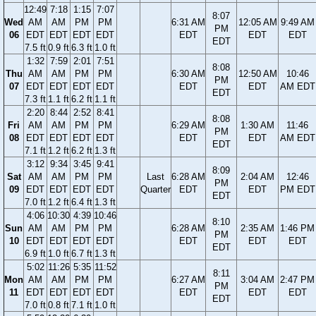
12:49
7:18
1:15
7:07
8:07
Wed
AM
AM
PM
PM
6:31 AM
12:05 AM
9:49 AM
PM
06
EDT
EDT
EDT
EDT
EDT
EDT
EDT
EDT
7.5 ft
0.9 ft
6.3 ft
1.0 ft
1:32
7:59
2:01
7:51
8:08
Thu
AM
AM
PM
PM
6:30 AM
12:50 AM
10:46
PM
07
EDT
EDT
EDT
EDT
EDT
EDT
AM EDT
EDT
7.3 ft
1.1 ft
6.2 ft
1.1 ft
2:20
8:44
2:52
8:41
8:08
Fri
AM
AM
PM
PM
6:29 AM
1:30 AM
11:46
PM
08
EDT
EDT
EDT
EDT
EDT
EDT
AM EDT
EDT
7.1 ft
1.2 ft
6.2 ft
1.3 ft
3:12
9:34
3:45
9:41
8:09
Sat
AM
AM
PM
PM
Last
6:28 AM
2:04 AM
12:46
PM
09
EDT
EDT
EDT
EDT
Quarter
EDT
EDT
PM EDT
EDT
7.0 ft
1.2 ft
6.4 ft
1.3 ft
4:06
10:30
4:39
10:46
8:10
Sun
AM
AM
PM
PM
6:28 AM
2:35 AM
1:46 PM
PM
10
EDT
EDT
EDT
EDT
EDT
EDT
EDT
EDT
6.9 ft
1.0 ft
6.7 ft
1.3 ft
5:02
11:26
5:35
11:52
8:11
Mon
AM
AM
PM
PM
6:27 AM
3:04 AM
2:47 PM
PM
11
EDT
EDT
EDT
EDT
EDT
EDT
EDT
EDT
7.0 ft
0.8 ft
7.1 ft
1.0 ft