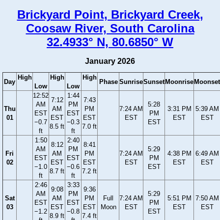
Brickyard Point, Brickyard Creek,
Coosaw River, South Carolina
32.4933° N, 80.6850° W
January 2026
High
High
High
Day
Phase
Sunrise
Sunset
Moonrise
Moonset
Low
Low
12:52
1:44
7:12
7:43
AM
PM
5:28
Thu
AM
PM
7:24 AM
3:31 PM
5:39 AM
EST
EST
PM
01
EST
EST
EST
EST
EST
−0.7
−0.3
EST
8.5 ft
7.0 ft
ft
ft
1:50
2:40
8:12
8:41
AM
PM
5:29
Fri
AM
PM
7:24 AM
4:38 PM
6:49 AM
EST
EST
PM
02
EST
EST
EST
EST
EST
−1.0
−0.6
EST
8.7 ft
7.2 ft
ft
ft
2:46
3:33
9:08
9:36
AM
PM
5:29
Sat
AM
PM
Full
7:24 AM
5:51 PM
7:50 AM
EST
EST
PM
03
EST
EST
Moon
EST
EST
EST
−1.2
−0.8
EST
8.9 ft
7.4 ft