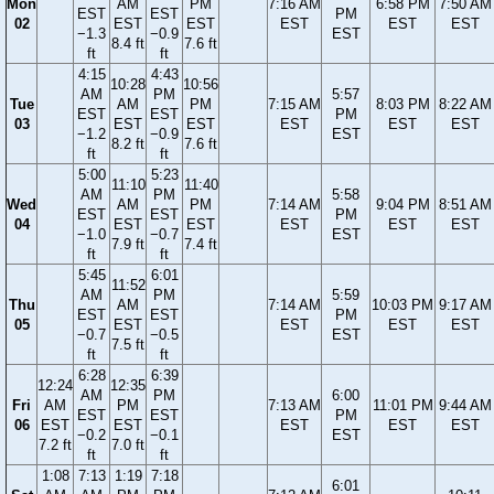
Mon
AM
PM
7:16 AM
6:58 PM
7:50 AM
EST
EST
PM
02
EST
EST
EST
EST
EST
−1.3
−0.9
EST
8.4 ft
7.6 ft
ft
ft
4:15
4:43
10:28
10:56
AM
PM
5:57
Tue
AM
PM
7:15 AM
8:03 PM
8:22 AM
EST
EST
PM
03
EST
EST
EST
EST
EST
−1.2
−0.9
EST
8.2 ft
7.6 ft
ft
ft
5:00
5:23
11:10
11:40
AM
PM
5:58
Wed
AM
PM
7:14 AM
9:04 PM
8:51 AM
EST
EST
PM
04
EST
EST
EST
EST
EST
−1.0
−0.7
EST
7.9 ft
7.4 ft
ft
ft
5:45
6:01
11:52
AM
PM
5:59
Thu
AM
7:14 AM
10:03 PM
9:17 AM
EST
EST
PM
05
EST
EST
EST
EST
−0.7
−0.5
EST
7.5 ft
ft
ft
6:28
6:39
12:24
12:35
AM
PM
6:00
Fri
AM
PM
7:13 AM
11:01 PM
9:44 AM
EST
EST
PM
06
EST
EST
EST
EST
EST
−0.2
−0.1
EST
7.2 ft
7.0 ft
ft
ft
1:08
7:13
1:19
7:18
6:01