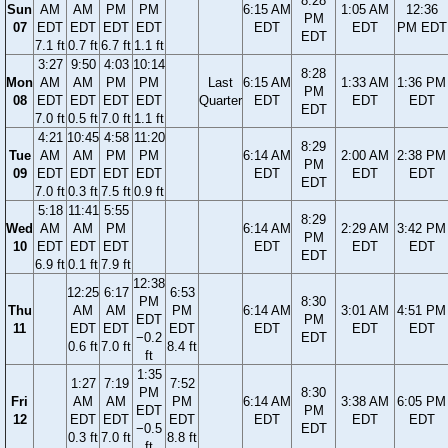
8:28
Sun
AM
AM
PM
PM
6:15 AM
1:05 AM
12:36
PM
07
EDT
EDT
EDT
EDT
EDT
EDT
PM EDT
EDT
7.1 ft
0.7 ft
6.7 ft
1.1 ft
3:27
9:50
4:03
10:14
8:28
Mon
AM
AM
PM
PM
Last
6:15 AM
1:33 AM
1:36 PM
PM
08
EDT
EDT
EDT
EDT
Quarter
EDT
EDT
EDT
EDT
7.0 ft
0.5 ft
7.0 ft
1.1 ft
4:21
10:45
4:58
11:20
8:29
Tue
AM
AM
PM
PM
6:14 AM
2:00 AM
2:38 PM
PM
09
EDT
EDT
EDT
EDT
EDT
EDT
EDT
EDT
7.0 ft
0.3 ft
7.5 ft
0.9 ft
5:18
11:41
5:55
8:29
Wed
AM
AM
PM
6:14 AM
2:29 AM
3:42 PM
PM
10
EDT
EDT
EDT
EDT
EDT
EDT
EDT
6.9 ft
0.1 ft
7.9 ft
12:38
12:25
6:17
6:53
PM
8:30
Thu
AM
AM
PM
6:14 AM
3:01 AM
4:51 PM
EDT
PM
11
EDT
EDT
EDT
EDT
EDT
EDT
−0.2
EDT
0.6 ft
7.0 ft
8.4 ft
ft
1:35
1:27
7:19
7:52
PM
8:30
Fri
AM
AM
PM
6:14 AM
3:38 AM
6:05 PM
EDT
PM
12
EDT
EDT
EDT
EDT
EDT
EDT
−0.5
EDT
0.3 ft
7.0 ft
8.8 ft
ft