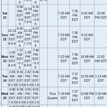
7.8 ft
8.7 ft
ft
ft
5:56
6:10
11:54
AM
PM
7:35
Sat
AM
7:25 AM
8:42 AM
10:49
EDT
EDT
PM
21
EDT
EDT
EDT
PM EDT
−0.6
−0.8
EDT
7.6 ft
ft
ft
6:45
6:57
12:13
12:43
AM
PM
7:35
Sun
AM
PM
7:23 AM
9:22 AM
EDT
EDT
PM
22
EDT
EDT
EDT
EDT
−0.4
−0.6
EDT
8.6 ft
7.3 ft
ft
ft
7:37
7:48
1:05
1:39
AM
PM
7:36
Mon
AM
PM
7:22 AM
10:08 AM
12:02
EDT
EDT
PM
23
EDT
EDT
EDT
EDT
AM EDT
−0.1
−0.3
EDT
8.4 ft
6.9 ft
ft
ft
2:04
8:34
2:42
8:46
7:37
Tue
AM
AM
PM
PM
7:21 AM
11:03 AM
1:13 AM
PM
24
EDT
EDT
EDT
EDT
EDT
EDT
EDT
EDT
8.2 ft
0.3 ft
6.6 ft
0.1 ft
3:09
9:39
3:50
9:52
7:37
Wed
AM
AM
PM
PM
First
7:19 AM
12:06 PM
2:20 AM
PM
25
EDT
EDT
EDT
EDT
Quarter
EDT
EDT
EDT
EDT
7.8 ft
0.6 ft
6.5 ft
0.3 ft
4:18
10:49
5:00
11:04