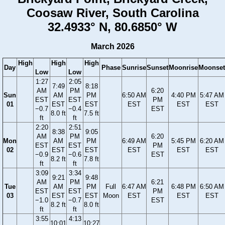
Coosaw River, South Carolina
32.4933° N, 80.6850° W
March 2026
High
High
High
Day
Phase
Sunrise
Sunset
Moonrise
Moonset
Low
Low
1:27
2:05
7:49
8:18
AM
PM
6:20
Sun
AM
PM
6:50 AM
4:40 PM
5:47 AM
EST
EST
PM
01
EST
EST
EST
EST
EST
−0.7
−0.4
EST
8.0 ft
7.5 ft
ft
ft
2:20
2:51
8:38
9:05
AM
PM
6:20
Mon
AM
PM
6:49 AM
5:45 PM
6:20 AM
EST
EST
PM
02
EST
EST
EST
EST
EST
−0.9
−0.6
EST
8.2 ft
7.8 ft
ft
ft
3:09
3:34
9:21
9:48
AM
PM
6:21
Tue
AM
PM
Full
6:47 AM
6:48 PM
6:50 AM
EST
EST
PM
03
EST
EST
Moon
EST
EST
EST
−1.0
−0.7
EST
8.2 ft
8.0 ft
ft
ft
3:55
4:13
10:01
10:27