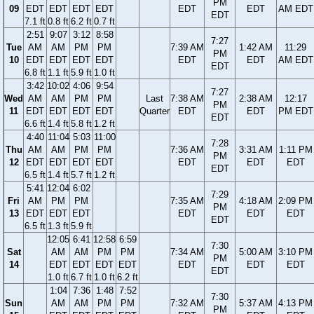
PM
09
EDT
EDT
EDT
EDT
EDT
EDT
AM EDT
EDT
7.1 ft
0.8 ft
6.2 ft
0.7 ft
2:51
9:07
3:12
8:58
7:27
Tue
AM
AM
PM
PM
7:39 AM
1:42 AM
11:29
PM
10
EDT
EDT
EDT
EDT
EDT
EDT
AM EDT
EDT
6.8 ft
1.1 ft
5.9 ft
1.0 ft
3:42
10:02
4:06
9:54
7:27
Wed
AM
AM
PM
PM
Last
7:38 AM
2:38 AM
12:17
PM
11
EDT
EDT
EDT
EDT
Quarter
EDT
EDT
PM EDT
EDT
6.6 ft
1.4 ft
5.8 ft
1.2 ft
4:40
11:04
5:03
11:00
7:28
Thu
AM
AM
PM
PM
7:36 AM
3:31 AM
1:11 PM
PM
12
EDT
EDT
EDT
EDT
EDT
EDT
EDT
EDT
6.5 ft
1.4 ft
5.7 ft
1.2 ft
5:41
12:04
6:02
7:29
Fri
AM
PM
PM
7:35 AM
4:18 AM
2:09 PM
PM
13
EDT
EDT
EDT
EDT
EDT
EDT
EDT
6.5 ft
1.3 ft
5.9 ft
12:05
6:41
12:58
6:59
7:30
Sat
AM
AM
PM
PM
7:34 AM
5:00 AM
3:10 PM
PM
14
EDT
EDT
EDT
EDT
EDT
EDT
EDT
EDT
1.0 ft
6.7 ft
1.0 ft
6.2 ft
1:04
7:36
1:48
7:52
7:30
Sun
AM
AM
PM
PM
7:32 AM
5:37 AM
4:13 PM
PM