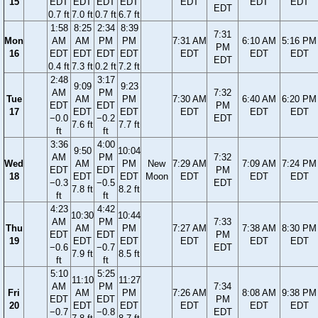
15
EDT
EDT
EDT
EDT
EDT
EDT
EDT
EDT
0.7 ft
7.0 ft
0.7 ft
6.7 ft
1:58
8:25
2:34
8:39
7:31
Mon
AM
AM
PM
PM
7:31 AM
6:10 AM
5:16 PM
PM
16
EDT
EDT
EDT
EDT
EDT
EDT
EDT
EDT
0.4 ft
7.3 ft
0.2 ft
7.2 ft
2:48
3:17
9:09
9:23
AM
PM
7:32
Tue
AM
PM
7:30 AM
6:40 AM
6:20 PM
EDT
EDT
PM
17
EDT
EDT
EDT
EDT
EDT
−0.0
−0.2
EDT
7.6 ft
7.7 ft
ft
ft
3:36
4:00
9:50
10:04
AM
PM
7:32
Wed
AM
PM
New
7:29 AM
7:09 AM
7:24 PM
EDT
EDT
PM
18
EDT
EDT
Moon
EDT
EDT
EDT
−0.3
−0.5
EDT
7.8 ft
8.2 ft
ft
ft
4:23
4:42
10:30
10:44
AM
PM
7:33
Thu
AM
PM
7:27 AM
7:38 AM
8:30 PM
EDT
EDT
PM
19
EDT
EDT
EDT
EDT
EDT
−0.6
−0.7
EDT
7.9 ft
8.5 ft
ft
ft
5:10
5:25
11:10
11:27
AM
PM
7:34
Fri
AM
PM
7:26 AM
8:08 AM
9:38 PM
EDT
EDT
PM
20
EDT
EDT
EDT
EDT
EDT
−0.7
−0.8
EDT