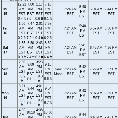
12:21
7:00
1:17
7:10
5:40
Thu
AM
AM
PM
PM
7:24 AM
5:04 AM
2:44 PM
PM
15
EST
EST
EST
EST
EST
EST
EST
EST
0.4 ft
7.0 ft
0.6 ft
6.1 ft
1:09
7:47
2:01
7:57
5:40
Fri
AM
AM
PM
PM
7:24 AM
5:57 AM
3:38 PM
PM
16
EST
EST
EST
EST
EST
EST
EST
EST
0.2 ft
7.2 ft
0.4 ft
6.2 ft
1:55
8:30
2:43
8:39
5:41
Sat
AM
AM
PM
PM
7:24 AM
6:46 AM
4:36 PM
PM
17
EST
EST
EST
EST
EST
EST
EST
EST
0.0 ft
7.4 ft
0.2 ft
6.4 ft
2:39
3:23
9:09
9:18
AM
PM
5:42
Sun
AM
PM
New
7:23 AM
7:29 AM
5:37 PM
EST
EST
PM
18
EST
EST
Moon
EST
EST
EST
−0.2
−0.0
EST
7.5 ft
6.6 ft
ft
ft
3:21
4:01
9:44
9:54
AM
PM
5:43
Mon
AM
PM
7:23 AM
8:07 AM
6:39 PM
EST
EST
PM
19
EST
EST
EST
EST
EST
−0.3
−0.2
EST
7.6 ft
6.7 ft
ft
ft
4:02
4:38
10:18
10:30
AM
PM
5:44
Tue
AM
PM
7:23 AM
8:40 AM
7:42 PM