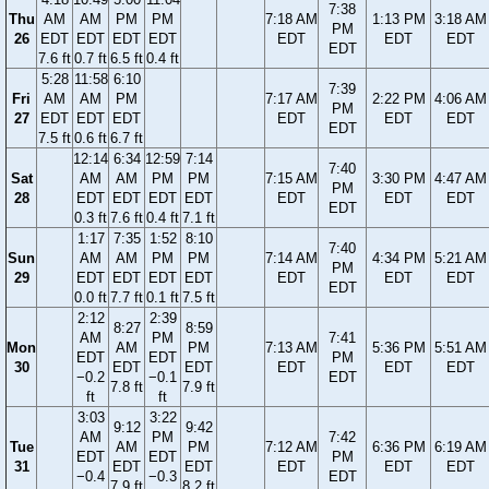
7:38
Thu
AM
AM
PM
PM
7:18 AM
1:13 PM
3:18 AM
PM
26
EDT
EDT
EDT
EDT
EDT
EDT
EDT
EDT
7.6 ft
0.7 ft
6.5 ft
0.4 ft
5:28
11:58
6:10
7:39
Fri
AM
AM
PM
7:17 AM
2:22 PM
4:06 AM
PM
27
EDT
EDT
EDT
EDT
EDT
EDT
EDT
7.5 ft
0.6 ft
6.7 ft
12:14
6:34
12:59
7:14
7:40
Sat
AM
AM
PM
PM
7:15 AM
3:30 PM
4:47 AM
PM
28
EDT
EDT
EDT
EDT
EDT
EDT
EDT
EDT
0.3 ft
7.6 ft
0.4 ft
7.1 ft
1:17
7:35
1:52
8:10
7:40
Sun
AM
AM
PM
PM
7:14 AM
4:34 PM
5:21 AM
PM
29
EDT
EDT
EDT
EDT
EDT
EDT
EDT
EDT
0.0 ft
7.7 ft
0.1 ft
7.5 ft
2:12
2:39
8:27
8:59
AM
PM
7:41
Mon
AM
PM
7:13 AM
5:36 PM
5:51 AM
EDT
EDT
PM
30
EDT
EDT
EDT
EDT
EDT
−0.2
−0.1
EDT
7.8 ft
7.9 ft
ft
ft
3:03
3:22
9:12
9:42
AM
PM
7:42
Tue
AM
PM
7:12 AM
6:36 PM
6:19 AM
EDT
EDT
PM
31
EDT
EDT
EDT
EDT
EDT
−0.4
−0.3
EDT
7.9 ft
8.2 ft