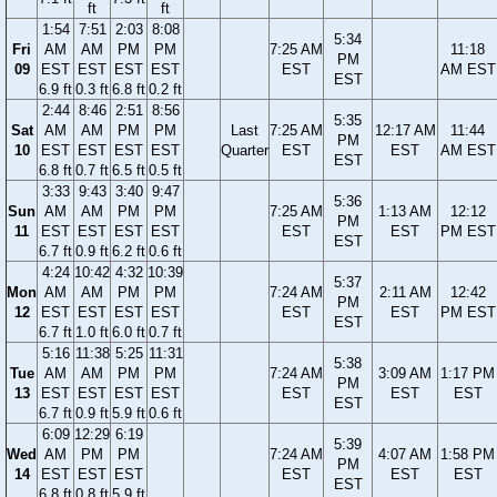
ft
ft
1:54
7:51
2:03
8:08
5:34
Fri
AM
AM
PM
PM
7:25 AM
11:18
PM
09
EST
EST
EST
EST
EST
AM EST
EST
6.9 ft
0.3 ft
6.8 ft
0.2 ft
2:44
8:46
2:51
8:56
5:35
Sat
AM
AM
PM
PM
Last
7:25 AM
12:17 AM
11:44
PM
10
EST
EST
EST
EST
Quarter
EST
EST
AM EST
EST
6.8 ft
0.7 ft
6.5 ft
0.5 ft
3:33
9:43
3:40
9:47
5:36
Sun
AM
AM
PM
PM
7:25 AM
1:13 AM
12:12
PM
11
EST
EST
EST
EST
EST
EST
PM EST
EST
6.7 ft
0.9 ft
6.2 ft
0.6 ft
4:24
10:42
4:32
10:39
5:37
Mon
AM
AM
PM
PM
7:24 AM
2:11 AM
12:42
PM
12
EST
EST
EST
EST
EST
EST
PM EST
EST
6.7 ft
1.0 ft
6.0 ft
0.7 ft
5:16
11:38
5:25
11:31
5:38
Tue
AM
AM
PM
PM
7:24 AM
3:09 AM
1:17 PM
PM
13
EST
EST
EST
EST
EST
EST
EST
EST
6.7 ft
0.9 ft
5.9 ft
0.6 ft
6:09
12:29
6:19
5:39
Wed
AM
PM
PM
7:24 AM
4:07 AM
1:58 PM
PM
14
EST
EST
EST
EST
EST
EST
EST
6.8 ft
0.8 ft
5.9 ft