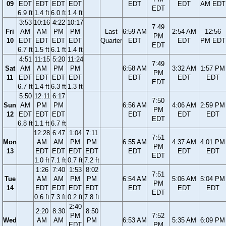
09
EDT
EDT
EDT
EDT
EDT
EDT
AM EDT
EDT
6.9 ft
1.4 ft
6.0 ft
1.4 ft
3:53
10:16
4:22
10:17
7:49
Fri
AM
AM
PM
PM
Last
6:59 AM
2:54 AM
12:56
PM
10
EDT
EDT
EDT
EDT
Quarter
EDT
EDT
PM EDT
EDT
6.7 ft
1.5 ft
6.1 ft
1.4 ft
4:51
11:15
5:20
11:24
7:49
Sat
AM
AM
PM
PM
6:58 AM
3:32 AM
1:57 PM
PM
11
EDT
EDT
EDT
EDT
EDT
EDT
EDT
EDT
6.7 ft
1.4 ft
6.3 ft
1.3 ft
5:50
12:11
6:17
7:50
Sun
AM
PM
PM
6:56 AM
4:06 AM
2:59 PM
PM
12
EDT
EDT
EDT
EDT
EDT
EDT
EDT
6.8 ft
1.1 ft
6.7 ft
12:28
6:47
1:04
7:11
7:51
Mon
AM
AM
PM
PM
6:55 AM
4:37 AM
4:01 PM
PM
13
EDT
EDT
EDT
EDT
EDT
EDT
EDT
EDT
1.0 ft
7.1 ft
0.7 ft
7.2 ft
1:26
7:40
1:53
8:02
7:51
Tue
AM
AM
PM
PM
6:54 AM
5:06 AM
5:04 PM
PM
14
EDT
EDT
EDT
EDT
EDT
EDT
EDT
EDT
0.6 ft
7.3 ft
0.2 ft
7.8 ft
2:40
2:20
8:30
8:50
PM
7:52
Wed
AM
AM
PM
6:53 AM
5:35 AM
6:09 PM
EDT
PM