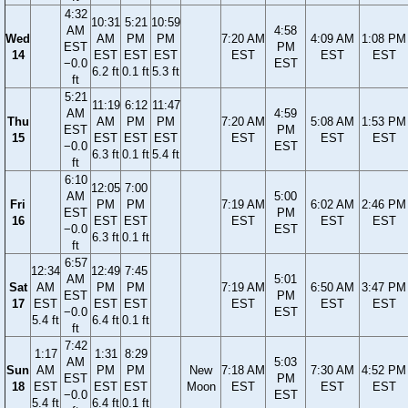
4:32
10:31
5:21
10:59
AM
4:58
Wed
AM
PM
PM
7:20 AM
4:09 AM
1:08 PM
EST
PM
14
EST
EST
EST
EST
EST
EST
−0.0
EST
6.2 ft
0.1 ft
5.3 ft
ft
5:21
11:19
6:12
11:47
AM
4:59
Thu
AM
PM
PM
7:20 AM
5:08 AM
1:53 PM
EST
PM
15
EST
EST
EST
EST
EST
EST
−0.0
EST
6.3 ft
0.1 ft
5.4 ft
ft
6:10
12:05
7:00
AM
5:00
Fri
PM
PM
7:19 AM
6:02 AM
2:46 PM
EST
PM
16
EST
EST
EST
EST
EST
−0.0
EST
6.3 ft
0.1 ft
ft
6:57
12:34
12:49
7:45
AM
5:01
Sat
AM
PM
PM
7:19 AM
6:50 AM
3:47 PM
EST
PM
17
EST
EST
EST
EST
EST
EST
−0.0
EST
5.4 ft
6.4 ft
0.1 ft
ft
7:42
1:17
1:31
8:29
AM
5:03
Sun
AM
PM
PM
New
7:18 AM
7:30 AM
4:52 PM
EST
PM
18
EST
EST
EST
Moon
EST
EST
EST
−0.0
EST
5.4 ft
6.4 ft
0.1 ft