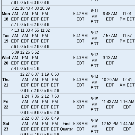
7.8 ft
0.5 ft
6.3 ft
0.8 ft
3:21
10:40
4:00
10:39
8:11
Mon
AM
AM
PM
PM
5:42 AM
6:48 AM
11:01
PM
18
EDT
EDT
EDT
EDT
EDT
EDT
PM EDT
EDT
7.7 ft
0.5 ft
6.2 ft
0.8 ft
4:13
11:33
4:55
11:32
8:12
Tue
AM
AM
PM
PM
5:41 AM
7:57 AM
11:57
PM
19
EDT
EDT
EDT
EDT
EDT
EDT
PM EDT
EDT
7.6 ft
0.5 ft
6.2 ft
0.8 ft
5:09
12:26
5:52
8:13
Wed
AM
PM
PM
5:40 AM
9:13 AM
PM
20
EDT
EDT
EDT
EDT
EDT
EDT
7.4 ft
0.5 ft
6.1 ft
12:27
6:07
1:19
6:50
8:14
Thu
AM
AM
PM
PM
5:40 AM
10:29 AM
12:41
PM
21
EDT
EDT
EDT
EDT
EDT
EDT
AM EDT
EDT
0.8 ft
7.2 ft
0.5 ft
6.2 ft
1:24
7:06
2:12
7:50
8:15
Fri
AM
AM
PM
PM
5:39 AM
11:43 AM
1:16 AM
PM
22
EDT
EDT
EDT
EDT
EDT
EDT
EDT
EDT
0.8 ft
6.9 ft
0.5 ft
6.2 ft
2:22
8:07
3:05
8:49
8:16
Sat
AM
AM
PM
PM
First
5:38 AM
12:52 PM
1:44 AM
PM
23
EDT
EDT
EDT
EDT
Quarter
EDT
EDT
EDT
EDT
0.9 ft
6.7 ft
0.5 ft
6.4 ft