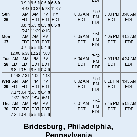
EDT
0.9 ft
6.5 ft
0.6 ft
6.3 ft
4:43
10:32
5:23
11:07
7:50
Sun
AM
AM
PM
PM
6:06 AM
3:00 PM
3:40 AM
PM
26
EDT
EDT
EDT
EDT
EDT
EDT
EDT
EDT
0.8 ft
6.5 ft
0.5 ft
6.5 ft
5:42
11:29
6:15
7:51
Mon
AM
AM
PM
6:05 AM
4:05 PM
4:03 AM
PM
27
EDT
EDT
EDT
EDT
EDT
EDT
EDT
0.7 ft
6.5 ft
0.4 ft
12:00
6:38
12:21
7:03
7:52
Tue
AM
AM
PM
PM
6:04 AM
5:09 PM
4:24 AM
PM
28
EDT
EDT
EDT
EDT
EDT
EDT
EDT
EDT
6.8 ft
0.5 ft
6.5 ft
0.4 ft
12:48
7:31
1:09
7:48
7:53
Wed
AM
AM
PM
PM
6:02 AM
6:11 PM
4:45 AM
PM
29
EDT
EDT
EDT
EDT
EDT
EDT
EDT
EDT
7.1 ft
0.4 ft
6.5 ft
0.4 ft
1:32
8:20
1:54
8:31
7:54
Thu
AM
AM
PM
PM
6:01 AM
7:15 PM
5:08 AM
PM
30
EDT
EDT
EDT
EDT
EDT
EDT
EDT
EDT
7.2 ft
0.4 ft
6.5 ft
0.5 ft
Bridesburg, Philadelphia,
Pennsylvania