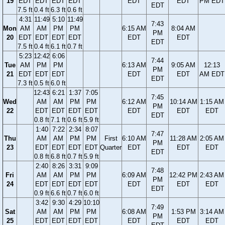
19
EDT
EDT
EDT
EDT
EDT
EDT
PM EDT
EDT
7.5 ft
0.4 ft
6.3 ft
0.6 ft
4:31
11:49
5:10
11:49
7:43
Mon
AM
AM
PM
PM
6:15 AM
8:04 AM
PM
20
EDT
EDT
EDT
EDT
EDT
EDT
EDT
7.5 ft
0.4 ft
6.1 ft
0.7 ft
5:23
12:42
6:06
7:44
Tue
AM
PM
PM
6:13 AM
9:05 AM
12:13
PM
21
EDT
EDT
EDT
EDT
EDT
AM EDT
EDT
7.3 ft
0.5 ft
6.0 ft
12:43
6:21
1:37
7:05
7:45
Wed
AM
AM
PM
PM
6:12 AM
10:14 AM
1:15 AM
PM
22
EDT
EDT
EDT
EDT
EDT
EDT
EDT
EDT
0.8 ft
7.1 ft
0.6 ft
5.9 ft
1:40
7:22
2:34
8:07
7:47
Thu
AM
AM
PM
PM
First
6:10 AM
11:28 AM
2:05 AM
PM
23
EDT
EDT
EDT
EDT
Quarter
EDT
EDT
EDT
EDT
0.8 ft
6.8 ft
0.7 ft
5.9 ft
2:40
8:26
3:31
9:09
7:48
Fri
AM
AM
PM
PM
6:09 AM
12:42 PM
2:43 AM
PM
24
EDT
EDT
EDT
EDT
EDT
EDT
EDT
EDT
0.9 ft
6.6 ft
0.7 ft
6.0 ft
3:42
9:30
4:29
10:10
7:49
Sat
AM
AM
PM
PM
6:08 AM
1:53 PM
3:14 AM
PM
25
EDT
EDT
EDT
EDT
EDT
EDT
EDT