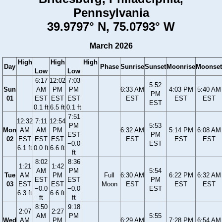
Pennsylvania
39.9797° N, 75.0793° W
March 2026
High
High
High
Day
Phase
Sunrise
Sunset
Moonrise
Moonset
Low
Low
6:17
12:02
7:03
5:52
Sun
AM
PM
PM
6:33 AM
4:03 PM
5:40 AM
PM
01
EST
EST
EST
EST
EST
EST
EST
0.1 ft
6.5 ft
0.1 ft
7:51
12:32
7:11
12:54
PM
5:53
Mon
AM
AM
PM
6:32 AM
5:14 PM
6:08 AM
EST
PM
02
EST
EST
EST
EST
EST
EST
−0.0
EST
6.1 ft
0.0 ft
6.6 ft
ft
8:02
8:36
1:21
1:42
AM
PM
5:54
Tue
AM
PM
Full
6:30 AM
6:22 PM
6:32 AM
EST
EST
PM
03
EST
EST
Moon
EST
EST
EST
−0.0
−0.0
EST
6.3 ft
6.6 ft
ft
ft
8:50
9:18
2:07
2:27
AM
PM
5:55
Wed
AM
PM
6:29 AM
7:28 PM
6:54 AM