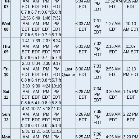
Tue
AM
AM
PM
PM
6:34 AM
12:32 AM
9:19 AM
PM
07
EDT
EDT
EDT
EDT
EDT
EDT
EDT
EDT
0.7 ft
6.7 ft
0.6 ft
5.8 ft
12:56
6:49
1:48
7:32
7:31
Wed
AM
AM
PM
PM
6:33 AM
1:27 AM
10:10
PM
08
EDT
EDT
EDT
EDT
EDT
EDT
AM EDT
EDT
0.7 ft
6.6 ft
0.7 ft
5.7 ft
1:41
7:39
2:37
8:24
7:32
Thu
AM
AM
PM
PM
6:31 AM
2:15 AM
11:07
PM
09
EDT
EDT
EDT
EDT
EDT
EDT
AM EDT
EDT
0.7 ft
6.5 ft
0.7 ft
5.7 ft
2:33
8:34
3:30
9:17
7:33
Fri
AM
AM
PM
PM
Last
6:30 AM
2:55 AM
12:10
PM
10
EDT
EDT
EDT
EDT
Quarter
EDT
EDT
PM EDT
EDT
0.8 ft
6.4 ft
0.8 ft
5.7 ft
3:30
9:30
4:24
10:10
7:34
Sat
AM
AM
PM
PM
6:28 AM
3:30 AM
1:15 PM
PM
11
EDT
EDT
EDT
EDT
EDT
EDT
EDT
EDT
0.8 ft
6.4 ft
0.8 ft
5.8 ft
4:31
10:27
5:18
11:02
7:35
Sun
AM
AM
PM
PM
6:26 AM
3:59 AM
2:22 PM
PM
12
EDT
EDT
EDT
EDT
EDT
EDT
EDT
EDT
0.8 ft
6.4 ft
0.8 ft
6.1 ft
5:31
11:21
6:10
11:52
7:36
Mon
AM
AM
PM
PM
6:25 AM
4:25 AM
3:29 PM