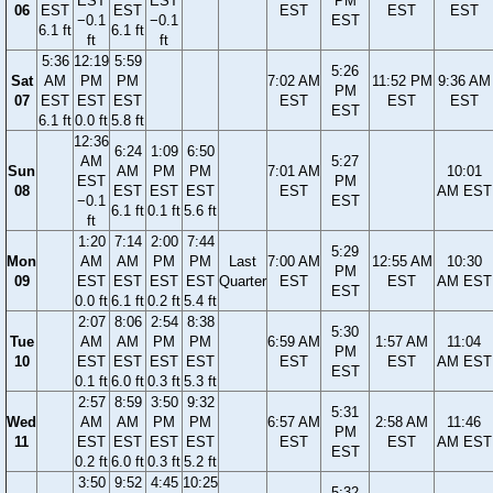
EST
EST
PM
06
EST
EST
EST
EST
EST
−0.1
−0.1
EST
6.1 ft
6.1 ft
ft
ft
5:36
12:19
5:59
5:26
Sat
AM
PM
PM
7:02 AM
11:52 PM
9:36 AM
PM
07
EST
EST
EST
EST
EST
EST
EST
6.1 ft
0.0 ft
5.8 ft
12:36
6:24
1:09
6:50
AM
5:27
Sun
AM
PM
PM
7:01 AM
10:01
EST
PM
08
EST
EST
EST
EST
AM EST
−0.1
EST
6.1 ft
0.1 ft
5.6 ft
ft
1:20
7:14
2:00
7:44
5:29
Mon
AM
AM
PM
PM
Last
7:00 AM
12:55 AM
10:30
PM
09
EST
EST
EST
EST
Quarter
EST
EST
AM EST
EST
0.0 ft
6.1 ft
0.2 ft
5.4 ft
2:07
8:06
2:54
8:38
5:30
Tue
AM
AM
PM
PM
6:59 AM
1:57 AM
11:04
PM
10
EST
EST
EST
EST
EST
EST
AM EST
EST
0.1 ft
6.0 ft
0.3 ft
5.3 ft
2:57
8:59
3:50
9:32
5:31
Wed
AM
AM
PM
PM
6:57 AM
2:58 AM
11:46
PM
11
EST
EST
EST
EST
EST
EST
AM EST
EST
0.2 ft
6.0 ft
0.3 ft
5.2 ft
3:50
9:52
4:45
10:25
5:32