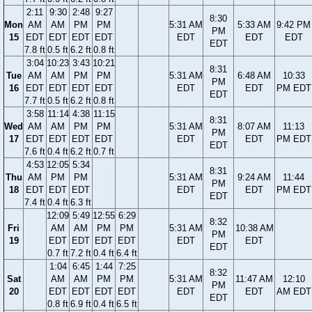
2:11
9:30
2:48
9:27
8:30
Mon
AM
AM
PM
PM
5:31 AM
5:33 AM
9:42 PM
PM
15
EDT
EDT
EDT
EDT
EDT
EDT
EDT
EDT
7.8 ft
0.5 ft
6.2 ft
0.8 ft
3:04
10:23
3:43
10:21
8:31
Tue
AM
AM
PM
PM
5:31 AM
6:48 AM
10:33
PM
16
EDT
EDT
EDT
EDT
EDT
EDT
PM EDT
EDT
7.7 ft
0.5 ft
6.2 ft
0.8 ft
3:58
11:14
4:38
11:15
8:31
Wed
AM
AM
PM
PM
5:31 AM
8:07 AM
11:13
PM
17
EDT
EDT
EDT
EDT
EDT
EDT
PM EDT
EDT
7.6 ft
0.4 ft
6.2 ft
0.7 ft
4:53
12:05
5:34
8:31
Thu
AM
PM
PM
5:31 AM
9:24 AM
11:44
PM
18
EDT
EDT
EDT
EDT
EDT
PM EDT
EDT
7.4 ft
0.4 ft
6.3 ft
12:09
5:49
12:55
6:29
8:32
Fri
AM
AM
PM
PM
5:31 AM
10:38 AM
PM
19
EDT
EDT
EDT
EDT
EDT
EDT
EDT
0.7 ft
7.2 ft
0.4 ft
6.4 ft
1:04
6:45
1:44
7:25
8:32
Sat
AM
AM
PM
PM
5:31 AM
11:47 AM
12:10
PM
20
EDT
EDT
EDT
EDT
EDT
EDT
AM EDT
EDT
0.8 ft
6.9 ft
0.4 ft
6.5 ft