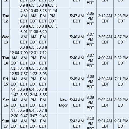
11
EDT
EDT
EDT
EDT
EDT
EDT
EDT
EDT
0.9 ft
6.5 ft
0.8 ft
6.5 ft
4:59
10:43
5:28
11:14
8:06
Tue
AM
AM
PM
PM
5:47 AM
3:12 AM
3:26 PM
PM
12
EDT
EDT
EDT
EDT
EDT
EDT
EDT
EDT
0.9 ft
6.5 ft
0.8 ft
6.8 ft
6:01
11:38
6:20
8:07
Wed
AM
AM
PM
5:46 AM
3:35 AM
4:37 PM
PM
13
EDT
EDT
EDT
EDT
EDT
EDT
EDT
0.8 ft
6.5 ft
0.8 ft
12:04
7:00
12:31
7:12
8:07
Thu
AM
AM
PM
PM
5:46 AM
4:00 AM
5:52 PM
PM
14
EDT
EDT
EDT
EDT
EDT
EDT
EDT
EDT
7.1 ft
0.7 ft
6.5 ft
0.7 ft
12:53
7:57
1:23
8:03
8:08
Fri
AM
AM
PM
PM
5:45 AM
4:30 AM
7:11 PM
PM
15
EDT
EDT
EDT
EDT
EDT
EDT
EDT
EDT
7.4 ft
0.6 ft
6.4 ft
0.7 ft
1:42
8:53
2:14
8:55
8:09
Sat
AM
AM
PM
PM
New
5:44 AM
5:06 AM
8:32 PM
PM
16
EDT
EDT
EDT
EDT
Moon
EDT
EDT
EDT
EDT
7.7 ft
0.5 ft
6.4 ft
0.7 ft
2:30
9:47
3:07
9:46
8:10
Sun
AM
AM
PM
PM
5:43 AM
5:51 AM
9:51 PM
PM
17
EDT
EDT
EDT
EDT
EDT
EDT
EDT
EDT