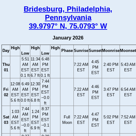
Bridesburg, Philadelphia,
Pennsylvania
39.9797° N, 75.0793° W
January 2026
High
High
High
Day
Phase
Sunrise
Sunset
Moonrise
Moonset
Low
Low
5:51
11:34
6:48
4:45
Thu
AM
AM
PM
7:22 AM
2:40 PM
5:43 AM
PM
01
EST
EST
EST
EST
EST
EST
EST
0.1 ft
6.7 ft
0.1 ft
7:44
12:08
6:49
12:30
PM
4:46
Fri
AM
AM
PM
7:22 AM
3:47 PM
6:54 AM
EST
PM
02
EST
EST
EST
EST
EST
EST
−0.0
EST
5.6 ft
0.0 ft
6.8 ft
ft
7:44
8:37
1:03
1:24
AM
PM
4:47
Sat
AM
PM
Full
7:22 AM
5:02 PM
7:52 AM
EST
EST
PM
03
EST
EST
Moon
EST
EST
EST
−0.0
−0.1
EST
5.6 ft
6.9 ft
ft
ft