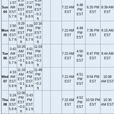
8:37
9:28
1:57
2:17
AM
PM
4:48
Sun
AM
PM
7:22 AM
6:20 PM
8:39 AM
EST
EST
PM
04
EST
EST
EST
EST
EST
−0.1
−0.2
EST
5.7 ft
6.8 ft
ft
ft
9:29
10:16
2:50
3:09
AM
PM
4:49
Mon
AM
PM
7:22 AM
7:36 PM
9:15 AM
EST
EST
PM
05
EST
EST
EST
EST
EST
−0.1
−0.2
EST
5.7 ft
6.7 ft
ft
ft
10:20
11:03
3:42
4:01
AM
PM
4:50
Tue
AM
PM
7:22 AM
8:47 PM
9:44 AM
EST
EST
PM
06
EST
EST
EST
EST
EST
−0.1
−0.2
EST
5.7 ft
6.6 ft
ft
ft
11:10
11:48
4:33
4:52
AM
PM
4:51
Wed
AM
PM
7:22 AM
9:54 PM
10:08
EST
EST
PM
07
EST
EST
EST
EST
AM EST
−0.1
−0.2
EST
5.8 ft
6.4 ft
ft
ft
12:00
5:24
5:43
PM
4:52
Thu
AM
PM
7:22 AM
10:59 PM
10:30
EST
PM
08
EST
EST
EST
EST
AM EST
−0.0
EST
5.8 ft
6.1 ft
ft