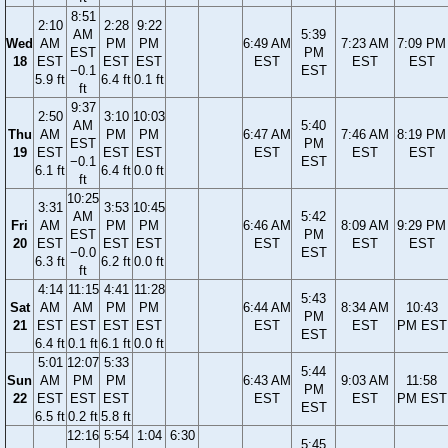
8:51
2:10
2:28
9:22
AM
5:39
Wed
AM
PM
PM
6:49 AM
7:23 AM
7:09 PM
EST
PM
18
EST
EST
EST
EST
EST
EST
−0.1
EST
5.9 ft
6.4 ft
0.1 ft
ft
9:37
2:50
3:10
10:03
AM
5:40
Thu
AM
PM
PM
6:47 AM
7:46 AM
8:19 PM
EST
PM
19
EST
EST
EST
EST
EST
EST
−0.1
EST
6.1 ft
6.4 ft
0.0 ft
ft
10:25
3:31
3:53
10:45
AM
5:42
Fri
AM
PM
PM
6:46 AM
8:09 AM
9:29 PM
EST
PM
20
EST
EST
EST
EST
EST
EST
−0.0
EST
6.3 ft
6.2 ft
0.0 ft
ft
4:14
11:15
4:41
11:28
5:43
Sat
AM
AM
PM
PM
6:44 AM
8:34 AM
10:43
PM
21
EST
EST
EST
EST
EST
EST
PM EST
EST
6.4 ft
0.1 ft
6.1 ft
0.0 ft
5:01
12:07
5:33
5:44
Sun
AM
PM
PM
6:43 AM
9:03 AM
11:58
PM
22
EST
EST
EST
EST
EST
PM EST
EST
6.5 ft
0.2 ft
5.8 ft
12:16
5:54
1:04
6:30
5:45