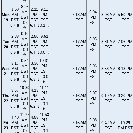
ft
8:26
1:58
2:11
9:11
AM
5:04
Mon
AM
PM
PM
7:18 AM
8:03 AM
5:59 PM
EST
PM
19
EST
EST
EST
EST
EST
EST
−0.0
EST
5.4 ft
6.4 ft
0.1 ft
ft
9:10
2:38
2:50
9:51
AM
5:05
Tue
AM
PM
PM
7:17 AM
8:31 AM
7:06 PM
EST
PM
20
EST
EST
EST
EST
EST
EST
−0.1
EST
5.5 ft
6.4 ft
0.0 ft
ft
9:54
10:31
3:17
3:30
AM
PM
5:06
Wed
AM
PM
7:17 AM
8:56 AM
8:13 PM
EST
EST
PM
21
EST
EST
EST
EST
EST
−0.1
−0.0
EST
5.6 ft
6.3 ft
ft
ft
10:39
11:11
3:57
4:13
AM
PM
5:07
Thu
AM
PM
7:16 AM
9:19 AM
9:20 PM
EST
EST
PM
22
EST
EST
EST
EST
EST
−0.1
−0.1
EST
5.7 ft
6.2 ft
ft
ft
11:27
11:53
4:40
4:59
AM
PM
5:08
Fri
AM
PM
7:15 AM
9:42 AM
10:29
EST
EST
PM
23
EST
EST
EST
EST
PM EST
−0.0
−0.1
EST