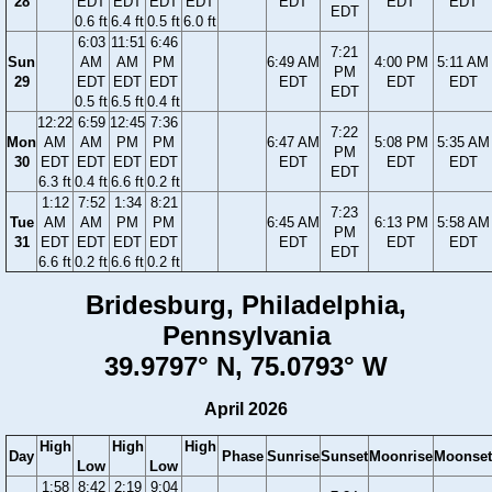
28
EDT
EDT
EDT
EDT
EDT
EDT
EDT
EDT
0.6 ft
6.4 ft
0.5 ft
6.0 ft
6:03
11:51
6:46
7:21
Sun
AM
AM
PM
6:49 AM
4:00 PM
5:11 AM
PM
29
EDT
EDT
EDT
EDT
EDT
EDT
EDT
0.5 ft
6.5 ft
0.4 ft
12:22
6:59
12:45
7:36
7:22
Mon
AM
AM
PM
PM
6:47 AM
5:08 PM
5:35 AM
PM
30
EDT
EDT
EDT
EDT
EDT
EDT
EDT
EDT
6.3 ft
0.4 ft
6.6 ft
0.2 ft
1:12
7:52
1:34
8:21
7:23
Tue
AM
AM
PM
PM
6:45 AM
6:13 PM
5:58 AM
PM
31
EDT
EDT
EDT
EDT
EDT
EDT
EDT
EDT
6.6 ft
0.2 ft
6.6 ft
0.2 ft
Bridesburg, Philadelphia,
Pennsylvania
39.9797° N, 75.0793° W
April 2026
High
High
High
Day
Phase
Sunrise
Sunset
Moonrise
Moonset
Low
Low
1:58
8:42
2:19
9:04