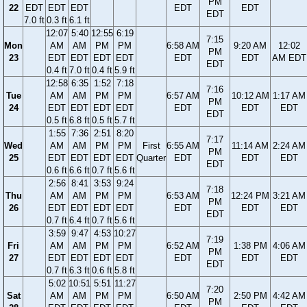
PM
22
EDT
EDT
EDT
EDT
EDT
EDT
7.0 ft
0.3 ft
6.1 ft
12:07
5:40
12:55
6:19
7:15
Mon
AM
AM
PM
PM
6:58 AM
9:20 AM
12:02
PM
23
EDT
EDT
EDT
EDT
EDT
EDT
AM EDT
EDT
0.4 ft
7.0 ft
0.4 ft
5.9 ft
12:58
6:35
1:52
7:18
7:16
Tue
AM
AM
PM
PM
6:57 AM
10:12 AM
1:17 AM
PM
24
EDT
EDT
EDT
EDT
EDT
EDT
EDT
EDT
0.5 ft
6.8 ft
0.5 ft
5.7 ft
1:55
7:36
2:51
8:20
7:17
Wed
AM
AM
PM
PM
First
6:55 AM
11:14 AM
2:24 AM
PM
25
EDT
EDT
EDT
EDT
Quarter
EDT
EDT
EDT
EDT
0.6 ft
6.6 ft
0.7 ft
5.6 ft
2:56
8:41
3:53
9:24
7:18
Thu
AM
AM
PM
PM
6:53 AM
12:24 PM
3:21 AM
PM
26
EDT
EDT
EDT
EDT
EDT
EDT
EDT
EDT
0.7 ft
6.4 ft
0.7 ft
5.6 ft
3:59
9:47
4:53
10:27
7:19
Fri
AM
AM
PM
PM
6:52 AM
1:38 PM
4:06 AM
PM
27
EDT
EDT
EDT
EDT
EDT
EDT
EDT
EDT
0.7 ft
6.3 ft
0.6 ft
5.8 ft
5:02
10:51
5:51
11:27
7:20
Sat
AM
AM
PM
PM
6:50 AM
2:50 PM
4:42 AM
PM