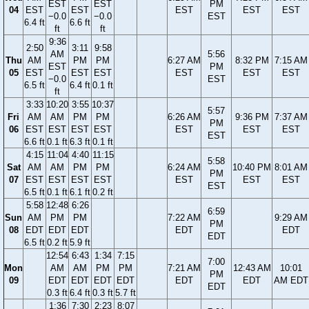
EST
EST
PM
04
EST
EST
EST
EST
EST
−0.0
−0.0
EST
6.4 ft
6.6 ft
ft
ft
9:36
2:50
3:11
9:58
AM
5:56
Thu
AM
PM
PM
6:27 AM
8:32 PM
7:15 AM
EST
PM
05
EST
EST
EST
EST
EST
EST
−0.0
EST
6.5 ft
6.4 ft
0.1 ft
ft
3:33
10:20
3:55
10:37
5:57
Fri
AM
AM
PM
PM
6:26 AM
9:36 PM
7:37 AM
PM
06
EST
EST
EST
EST
EST
EST
EST
EST
6.6 ft
0.1 ft
6.3 ft
0.1 ft
4:15
11:04
4:40
11:15
5:58
Sat
AM
AM
PM
PM
6:24 AM
10:40 PM
8:01 AM
PM
07
EST
EST
EST
EST
EST
EST
EST
EST
6.5 ft
0.1 ft
6.1 ft
0.2 ft
5:58
12:48
6:26
6:59
Sun
AM
PM
PM
7:22 AM
9:29 AM
PM
08
EDT
EDT
EDT
EDT
EDT
EDT
6.5 ft
0.2 ft
5.9 ft
12:54
6:43
1:34
7:15
7:00
Mon
AM
AM
PM
PM
7:21 AM
12:43 AM
10:01
PM
09
EDT
EDT
EDT
EDT
EDT
EDT
AM EDT
EDT
0.3 ft
6.4 ft
0.3 ft
5.7 ft
1:36
7:30
2:23
8:07