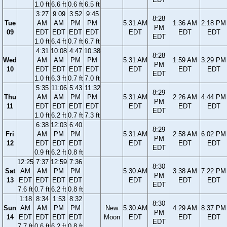
1.0 ft
6.6 ft
0.6 ft
6.5 ft
3:27
9:09
3:52
9:45
8:28
Tue
AM
AM
PM
PM
5:31 AM
1:36 AM
2:18 PM
PM
09
EDT
EDT
EDT
EDT
EDT
EDT
EDT
EDT
1.0 ft
6.4 ft
0.7 ft
6.7 ft
4:31
10:08
4:47
10:38
8:28
Wed
AM
AM
PM
PM
5:31 AM
1:59 AM
3:29 PM
PM
10
EDT
EDT
EDT
EDT
EDT
EDT
EDT
EDT
1.0 ft
6.3 ft
0.7 ft
7.0 ft
5:35
11:06
5:43
11:32
8:29
Thu
AM
AM
PM
PM
5:31 AM
2:26 AM
4:44 PM
PM
11
EDT
EDT
EDT
EDT
EDT
EDT
EDT
EDT
1.0 ft
6.2 ft
0.7 ft
7.3 ft
6:38
12:03
6:40
8:29
Fri
AM
PM
PM
5:31 AM
2:58 AM
6:02 PM
PM
12
EDT
EDT
EDT
EDT
EDT
EDT
EDT
0.9 ft
6.2 ft
0.8 ft
12:25
7:37
12:59
7:36
8:30
Sat
AM
AM
PM
PM
5:30 AM
3:38 AM
7:22 PM
PM
13
EDT
EDT
EDT
EDT
EDT
EDT
EDT
EDT
7.6 ft
0.7 ft
6.2 ft
0.8 ft
1:18
8:34
1:53
8:32
8:30
Sun
AM
AM
PM
PM
New
5:30 AM
4:29 AM
8:37 PM
PM
14
EDT
EDT
EDT
EDT
Moon
EDT
EDT
EDT
EDT
7.7 ft
0.6 ft
6.2 ft
0.8 ft