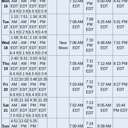
Mon
AM
AM
PM
PM
7:10 AM
6:00 AM
4:41 PM
PM
16
EDT
EDT
EDT
EDT
EDT
EDT
EDT
EDT
5.9 ft
0.3 ft
6.5 ft
0.5 ft
1:15
7:51
1:34
8:25
7:09
Tue
AM
AM
PM
PM
7:08 AM
6:25 AM
5:51 PM
PM
17
EDT
EDT
EDT
EDT
EDT
EDT
EDT
EDT
6.1 ft
0.2 ft
6.5 ft
0.4 ft
1:58
8:41
2:19
9:09
7:10
Wed
AM
AM
PM
PM
New
7:06 AM
6:48 AM
7:01 PM
PM
18
EDT
EDT
EDT
EDT
Moon
EDT
EDT
EDT
EDT
6.4 ft
0.1 ft
6.6 ft
0.3 ft
2:40
9:31
3:03
9:52
7:11
Thu
AM
AM
PM
PM
7:05 AM
7:12 AM
8:13 PM
PM
19
EDT
EDT
EDT
EDT
EDT
EDT
EDT
EDT
6.6 ft
0.1 ft
6.5 ft
0.3 ft
3:22
10:20
3:48
10:35
7:12
Fri
AM
AM
PM
PM
7:03 AM
7:37 AM
9:27 PM
PM
20
EDT
EDT
EDT
EDT
EDT
EDT
EDT
EDT
6.8 ft
0.1 ft
6.4 ft
0.3 ft
4:05
11:10
4:35
11:20
7:13
Sat
AM
AM
PM
PM
7:02 AM
8:05 AM
10:44
PM
21
EDT
EDT
EDT
EDT
EDT
EDT
PM EDT
EDT
7.0 ft
0.2 ft
6.3 ft
0.3 ft
4:51
12:02
5:25
7:14
Sun
AM
PM
PM
7:00 AM
8:39 AM