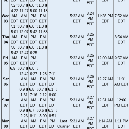
02
EDT
EDT
EDT
EDT
EDT
EDT
EDT
EDT
7.2 ft
0.7 ft
6.0 ft
1.0 ft
4:22
11:27
5:00
11:18
8:24
Wed
AM
AM
PM
PM
5:32 AM
11:28 PM
7:52 AM
PM
03
EDT
EDT
EDT
EDT
EDT
EDT
EDT
EDT
7.1 ft
0.7 ft
6.0 ft
1.0 ft
5:01
12:07
5:42
11:58
8:25
Thu
AM
PM
PM
PM
5:32 AM
8:54 AM
PM
04
EDT
EDT
EDT
EDT
EDT
EDT
EDT
7.0 ft
0.7 ft
6.0 ft
1.0 ft
5:42
12:47
6:25
8:25
Fri
AM
PM
PM
5:32 AM
12:00 AM
9:57 AM
PM
05
EDT
EDT
EDT
EDT
EDT
EDT
EDT
6.9 ft
0.7 ft
6.0 ft
12:42
6:27
1:28
7:11
8:26
Sat
AM
AM
PM
PM
5:31 AM
12:27 AM
11:01
PM
06
EDT
EDT
EDT
EDT
EDT
EDT
AM EDT
EDT
0.9 ft
6.8 ft
0.7 ft
6.1 ft
1:31
7:16
2:12
8:00
8:27
Sun
AM
AM
PM
PM
5:31 AM
12:51 AM
12:06
PM
07
EDT
EDT
EDT
EDT
EDT
EDT
PM EDT
EDT
0.9 ft
6.7 ft
0.6 ft
6.3 ft
2:26
8:11
3:00
8:51
8:27
Mon
AM
AM
PM
PM
Last
5:31 AM
1:14 AM
1:11 PM
PM
08
EDT
EDT
EDT
EDT
Quarter
EDT
EDT
EDT
EDT