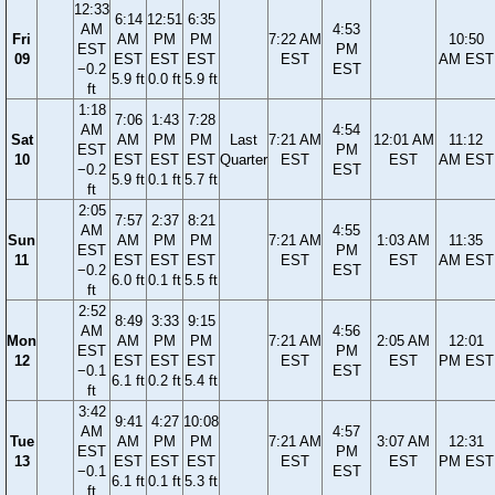
12:33
6:14
12:51
6:35
AM
4:53
Fri
AM
PM
PM
7:22 AM
10:50
EST
PM
09
EST
EST
EST
EST
AM EST
−0.2
EST
5.9 ft
0.0 ft
5.9 ft
ft
1:18
7:06
1:43
7:28
AM
4:54
Sat
AM
PM
PM
Last
7:21 AM
12:01 AM
11:12
EST
PM
10
EST
EST
EST
Quarter
EST
EST
AM EST
−0.2
EST
5.9 ft
0.1 ft
5.7 ft
ft
2:05
7:57
2:37
8:21
AM
4:55
Sun
AM
PM
PM
7:21 AM
1:03 AM
11:35
EST
PM
11
EST
EST
EST
EST
EST
AM EST
−0.2
EST
6.0 ft
0.1 ft
5.5 ft
ft
2:52
8:49
3:33
9:15
AM
4:56
Mon
AM
PM
PM
7:21 AM
2:05 AM
12:01
EST
PM
12
EST
EST
EST
EST
EST
PM EST
−0.1
EST
6.1 ft
0.2 ft
5.4 ft
ft
3:42
9:41
4:27
10:08
AM
4:57
Tue
AM
PM
PM
7:21 AM
3:07 AM
12:31
EST
PM
13
EST
EST
EST
EST
EST
PM EST
−0.1
EST
6.1 ft
0.1 ft
5.3 ft
ft