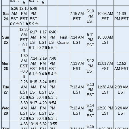
5.9 ft
6.1 ft
ft
ft
5:26
12:19
5:49
5:10
Sat
AM
PM
PM
7:15 AM
10:05 AM
11:39
PM
24
EST
EST
EST
EST
EST
PM EST
EST
6.0 ft
0.1 ft
5.9 ft
12:39
6:17
1:17
6:46
AM
5:11
Sun
AM
PM
PM
First
7:14 AM
10:30 AM
EST
PM
25
EST
EST
EST
Quarter
EST
EST
−0.1
EST
6.1 ft
0.2 ft
5.6 ft
ft
1:30
7:14
2:19
7:48
AM
5:12
Mon
AM
PM
PM
7:13 AM
11:01 AM
12:52
EST
PM
26
EST
EST
EST
EST
EST
AM EST
−0.0
EST
6.1 ft
0.4 ft
5.4 ft
ft
2:28
8:15
3:24
8:51
5:13
Tue
AM
AM
PM
PM
7:13 AM
11:38 AM
2:08 AM
PM
27
EST
EST
EST
EST
EST
EST
EST
EST
0.1 ft
6.2 ft
0.4 ft
5.3 ft
3:30
9:17
4:29
9:54
5:14
Wed
AM
AM
PM
PM
7:12 AM
12:26 PM
3:24 AM
PM
28
EST
EST
EST
EST
EST
EST
EST
EST
0.2 ft
6.2 ft
0.4 ft
5.3 ft
4:33
10:19
5:32
10:55
5:15