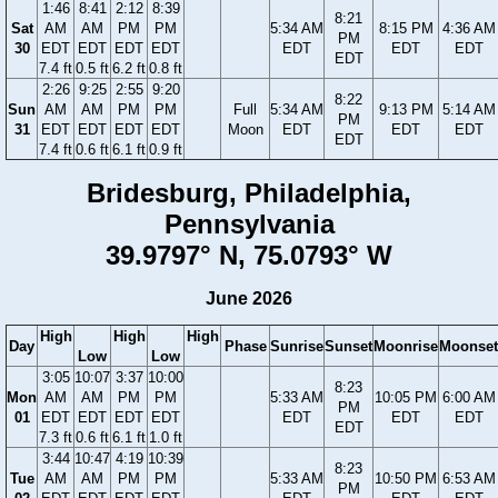
1:46
8:41
2:12
8:39
8:21
Sat
AM
AM
PM
PM
5:34 AM
8:15 PM
4:36 AM
PM
30
EDT
EDT
EDT
EDT
EDT
EDT
EDT
EDT
7.4 ft
0.5 ft
6.2 ft
0.8 ft
2:26
9:25
2:55
9:20
8:22
Sun
AM
AM
PM
PM
Full
5:34 AM
9:13 PM
5:14 AM
PM
31
EDT
EDT
EDT
EDT
Moon
EDT
EDT
EDT
EDT
7.4 ft
0.6 ft
6.1 ft
0.9 ft
Bridesburg, Philadelphia,
Pennsylvania
39.9797° N, 75.0793° W
June 2026
High
High
High
Day
Phase
Sunrise
Sunset
Moonrise
Moonset
Low
Low
3:05
10:07
3:37
10:00
8:23
Mon
AM
AM
PM
PM
5:33 AM
10:05 PM
6:00 AM
PM
01
EDT
EDT
EDT
EDT
EDT
EDT
EDT
EDT
7.3 ft
0.6 ft
6.1 ft
1.0 ft
3:44
10:47
4:19
10:39
8:23
Tue
AM
AM
PM
PM
5:33 AM
10:50 PM
6:53 AM
PM