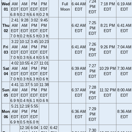
7:24
Wed
AM
AM
PM
PM
Full
6:44 AM
7:18 PM
6:19 AM
PM
01
EDT
EDT
EDT
EDT
Moon
EDT
EDT
EDT
EDT
6.8 ft
0.2 ft
6.6 ft
0.2 ft
2:41
9:28
3:02
9:45
7:25
Thu
AM
AM
PM
PM
6:42 AM
8:21 PM
6:41 AM
PM
02
EDT
EDT
EDT
EDT
EDT
EDT
EDT
EDT
7.0 ft
0.2 ft
6.5 ft
0.3 ft
3:22
10:12
3:45
10:23
7:26
Fri
AM
AM
PM
PM
6:41 AM
9:26 PM
7:04 AM
PM
03
EDT
EDT
EDT
EDT
EDT
EDT
EDT
EDT
7.0 ft
0.3 ft
6.4 ft
0.5 ft
4:02
10:55
4:27
11:01
7:27
Sat
AM
AM
PM
PM
6:39 AM
10:29 PM
7:30 AM
PM
04
EDT
EDT
EDT
EDT
EDT
EDT
EDT
EDT
7.0 ft
0.3 ft
6.3 ft
0.6 ft
4:41
11:37
5:10
11:38
7:28
Sun
AM
AM
PM
PM
6:37 AM
11:32 PM
8:00 AM
PM
05
EDT
EDT
EDT
EDT
EDT
EDT
EDT
EDT
6.9 ft
0.4 ft
6.1 ft
0.6 ft
5:21
12:19
5:55
7:29
Mon
AM
PM
PM
6:36 AM
8:36 AM
PM
06
EDT
EDT
EDT
EDT
EDT
EDT
6.9 ft
0.5 ft
6.0 ft
12:16
6:04
1:02
6:42
7:30