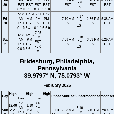
Thu
AM
AM
PM
PM
7:11 AM
1:26 PM
4:36 AM
PM
29
EST
EST
EST
EST
EST
EST
EST
EST
0.2 ft
6.3 ft
0.3 ft
5.3 ft
5:34
11:19
6:31
11:53
5:17
Fri
AM
AM
PM
PM
7:10 AM
2:36 PM
5:38 AM
PM
30
EST
EST
EST
EST
EST
EST
EST
EST
0.1 ft
6.4 ft
0.1 ft
5.5 ft
7:25
6:33
12:16
PM
5:18
Sat
AM
PM
7:09 AM
3:53 PM
6:29 AM
EST
PM
31
EST
EST
EST
EST
EST
−0.0
EST
0.0 ft
6.6 ft
ft
Bridesburg, Philadelphia,
Pennsylvania
39.9797° N, 75.0793° W
February 2026
High
High
High
Day
Phase
Sunrise
Sunset
Moonrise
Moonset
Low
Low
7:28
8:16
12:48
1:10
AM
PM
5:19
Sun
AM
PM
Full
7:08 AM
5:10 PM
7:09 AM
EST
EST
PM