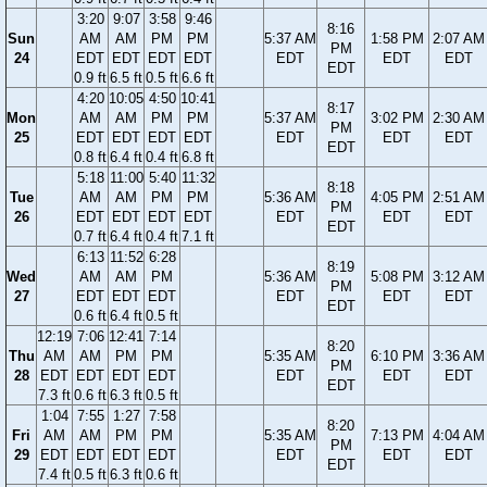
3:20
9:07
3:58
9:46
8:16
Sun
AM
AM
PM
PM
5:37 AM
1:58 PM
2:07 AM
PM
24
EDT
EDT
EDT
EDT
EDT
EDT
EDT
EDT
0.9 ft
6.5 ft
0.5 ft
6.6 ft
4:20
10:05
4:50
10:41
8:17
Mon
AM
AM
PM
PM
5:37 AM
3:02 PM
2:30 AM
PM
25
EDT
EDT
EDT
EDT
EDT
EDT
EDT
EDT
0.8 ft
6.4 ft
0.4 ft
6.8 ft
5:18
11:00
5:40
11:32
8:18
Tue
AM
AM
PM
PM
5:36 AM
4:05 PM
2:51 AM
PM
26
EDT
EDT
EDT
EDT
EDT
EDT
EDT
EDT
0.7 ft
6.4 ft
0.4 ft
7.1 ft
6:13
11:52
6:28
8:19
Wed
AM
AM
PM
5:36 AM
5:08 PM
3:12 AM
PM
27
EDT
EDT
EDT
EDT
EDT
EDT
EDT
0.6 ft
6.4 ft
0.5 ft
12:19
7:06
12:41
7:14
8:20
Thu
AM
AM
PM
PM
5:35 AM
6:10 PM
3:36 AM
PM
28
EDT
EDT
EDT
EDT
EDT
EDT
EDT
EDT
7.3 ft
0.6 ft
6.3 ft
0.5 ft
1:04
7:55
1:27
7:58
8:20
Fri
AM
AM
PM
PM
5:35 AM
7:13 PM
4:04 AM
PM
29
EDT
EDT
EDT
EDT
EDT
EDT
EDT
EDT
7.4 ft
0.5 ft
6.3 ft
0.6 ft