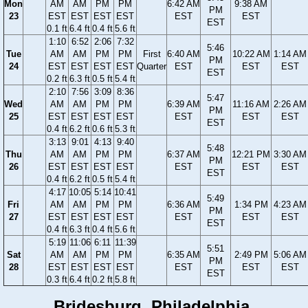
Mon
AM
AM
PM
PM
6:42 AM
9:38 AM
PM
23
EST
EST
EST
EST
EST
EST
EST
0.1 ft
6.4 ft
0.4 ft
5.6 ft
1:10
6:52
2:06
7:32
5:46
Tue
AM
AM
PM
PM
First
6:40 AM
10:22 AM
1:14 AM
PM
24
EST
EST
EST
EST
Quarter
EST
EST
EST
EST
0.2 ft
6.3 ft
0.5 ft
5.4 ft
2:10
7:56
3:09
8:36
5:47
Wed
AM
AM
PM
PM
6:39 AM
11:16 AM
2:26 AM
PM
25
EST
EST
EST
EST
EST
EST
EST
EST
0.4 ft
6.2 ft
0.6 ft
5.3 ft
3:13
9:01
4:13
9:40
5:48
Thu
AM
AM
PM
PM
6:37 AM
12:21 PM
3:30 AM
PM
26
EST
EST
EST
EST
EST
EST
EST
EST
0.4 ft
6.2 ft
0.5 ft
5.4 ft
4:17
10:05
5:14
10:41
5:49
Fri
AM
AM
PM
PM
6:36 AM
1:34 PM
4:23 AM
PM
27
EST
EST
EST
EST
EST
EST
EST
EST
0.4 ft
6.3 ft
0.4 ft
5.6 ft
5:19
11:06
6:11
11:39
5:51
Sat
AM
AM
PM
PM
6:35 AM
2:49 PM
5:06 AM
PM
28
EST
EST
EST
EST
EST
EST
EST
EST
0.3 ft
6.4 ft
0.2 ft
5.8 ft
Bridesburg, Philadelphia,