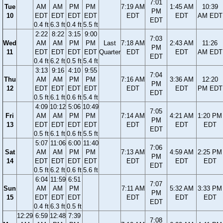
7:01
Tue
AM
AM
PM
PM
7:19 AM
1:45 AM
10:39
PM
10
EDT
EDT
EDT
EDT
EDT
EDT
AM EDT
EDT
0.4 ft
6.3 ft
0.4 ft
5.5 ft
2:22
8:22
3:15
9:00
7:03
Wed
AM
AM
PM
PM
Last
7:18 AM
2:43 AM
11:26
PM
11
EDT
EDT
EDT
EDT
Quarter
EDT
EDT
AM EDT
EDT
0.4 ft
6.2 ft
0.5 ft
5.4 ft
3:13
9:16
4:10
9:55
7:04
Thu
AM
AM
PM
PM
7:16 AM
3:36 AM
12:20
PM
12
EDT
EDT
EDT
EDT
EDT
EDT
PM EDT
EDT
0.5 ft
6.1 ft
0.6 ft
5.4 ft
4:09
10:12
5:06
10:49
7:05
Fri
AM
AM
PM
PM
7:14 AM
4:21 AM
1:20 PM
PM
13
EDT
EDT
EDT
EDT
EDT
EDT
EDT
EDT
0.5 ft
6.1 ft
0.6 ft
5.5 ft
5:07
11:06
6:00
11:40
7:06
Sat
AM
AM
PM
PM
7:13 AM
4:59 AM
2:25 PM
PM
14
EDT
EDT
EDT
EDT
EDT
EDT
EDT
EDT
0.5 ft
6.2 ft
0.6 ft
5.6 ft
6:04
11:59
6:51
7:07
Sun
AM
AM
PM
7:11 AM
5:32 AM
3:33 PM
PM
15
EDT
EDT
EDT
EDT
EDT
EDT
EDT
0.4 ft
6.3 ft
0.5 ft
12:29
6:59
12:48
7:39
7:08