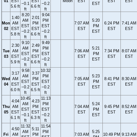
01
EST
EST
Moon
EST
EST
EST
−0.1
−0.2
EST
5.6 ft
6.6 ft
ft
ft
8:20
9:04
1:40
2:01
AM
PM
5:20
Mon
AM
PM
7:07 AM
6:24 PM
7:41 AM
EST
EST
PM
02
EST
EST
EST
EST
EST
−0.2
−0.2
EST
5.8 ft
6.6 ft
ft
ft
9:10
9:49
2:30
2:49
AM
PM
5:21
Tue
AM
PM
7:06 AM
7:34 PM
8:07 AM
EST
EST
PM
03
EST
EST
EST
EST
EST
−0.2
−0.2
EST
5.9 ft
6.6 ft
ft
ft
9:58
10:32
3:17
3:37
AM
PM
5:23
Wed
AM
PM
7:05 AM
8:41 PM
8:30 AM
EST
EST
PM
04
EST
EST
EST
EST
EST
−0.2
−0.2
EST
6.0 ft
6.5 ft
ft
ft
10:45
11:13
4:04
4:23
AM
PM
5:24
Thu
AM
PM
7:04 AM
9:45 PM
8:52 AM
EST
EST
PM
05
EST
EST
EST
EST
EST
−0.1
−0.2
EST
6.1 ft
6.3 ft
ft
ft
11:32
11:54
4:50
5:11
AM
PM
5:25
Fri
AM
PM
7:03 AM
10:49 PM
9:13 AM