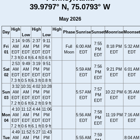
39.9797° N, 75.0793° W
May 2026
High
High
High
Day
Phase
Sunrise
Sunset
Moonrise
Moonset
Low
Low
2:14
9:05
2:37
9:11
7:55
Fri
AM
AM
PM
PM
Full
6:00 AM
8:18 PM
5:32 AM
PM
01
EDT
EDT
EDT
EDT
Moon
EDT
EDT
EDT
EDT
7.3 ft
0.4 ft
6.4 ft
0.6 ft
2:53
9:49
3:19
9:51
7:56
Sat
AM
AM
PM
PM
5:59 AM
9:21 PM
6:01 AM
PM
02
EDT
EDT
EDT
EDT
EDT
EDT
EDT
EDT
7.3 ft
0.5 ft
6.3 ft
0.8 ft
3:32
10:31
4:02
10:28
7:57
Sun
AM
AM
PM
PM
5:57 AM
10:22 PM
6:35 AM
PM
03
EDT
EDT
EDT
EDT
EDT
EDT
EDT
EDT
7.2 ft
0.6 ft
6.2 ft
0.9 ft
4:10
11:12
4:44
11:06
7:58
Mon
AM
AM
PM
PM
5:56 AM
11:19 PM
7:16 AM
PM
04
EDT
EDT
EDT
EDT
EDT
EDT
EDT
EDT
7.2 ft
0.6 ft
6.1 ft
0.9 ft
4:49
11:52
5:27
11:43
7:59
Tue
AM
AM
PM
PM
5:55 AM
8:04 AM