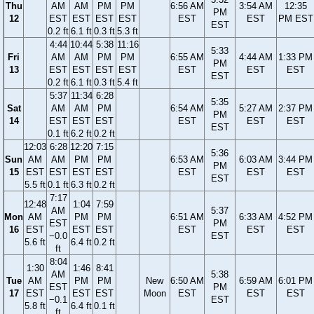
Thu
AM
AM
PM
PM
6:56 AM
3:54 AM
12:35
PM
12
EST
EST
EST
EST
EST
EST
PM EST
EST
0.2 ft
6.1 ft
0.3 ft
5.3 ft
4:44
10:44
5:38
11:16
5:33
Fri
AM
AM
PM
PM
6:55 AM
4:44 AM
1:33 PM
PM
13
EST
EST
EST
EST
EST
EST
EST
EST
0.2 ft
6.1 ft
0.3 ft
5.4 ft
5:37
11:34
6:28
5:35
Sat
AM
AM
PM
6:54 AM
5:27 AM
2:37 PM
PM
14
EST
EST
EST
EST
EST
EST
EST
0.1 ft
6.2 ft
0.2 ft
12:03
6:28
12:20
7:15
5:36
Sun
AM
AM
PM
PM
6:53 AM
6:03 AM
3:44 PM
PM
15
EST
EST
EST
EST
EST
EST
EST
EST
5.5 ft
0.1 ft
6.3 ft
0.2 ft
7:17
12:48
1:04
7:59
AM
5:37
Mon
AM
PM
PM
6:51 AM
6:33 AM
4:52 PM
EST
PM
16
EST
EST
EST
EST
EST
EST
−0.0
EST
5.6 ft
6.4 ft
0.2 ft
ft
8:04
1:30
1:46
8:41
AM
5:38
Tue
AM
PM
PM
New
6:50 AM
6:59 AM
6:01 PM
EST
PM
17
EST
EST
EST
Moon
EST
EST
EST
−0.1
EST
5.8 ft
6.4 ft
0.1 ft
ft