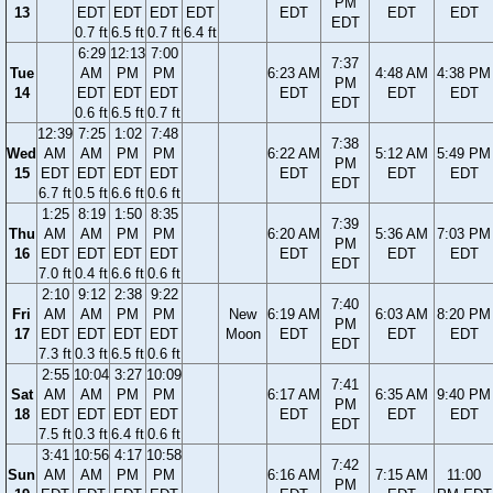
PM
13
EDT
EDT
EDT
EDT
EDT
EDT
EDT
EDT
0.7 ft
6.5 ft
0.7 ft
6.4 ft
6:29
12:13
7:00
7:37
Tue
AM
PM
PM
6:23 AM
4:48 AM
4:38 PM
PM
14
EDT
EDT
EDT
EDT
EDT
EDT
EDT
0.6 ft
6.5 ft
0.7 ft
12:39
7:25
1:02
7:48
7:38
Wed
AM
AM
PM
PM
6:22 AM
5:12 AM
5:49 PM
PM
15
EDT
EDT
EDT
EDT
EDT
EDT
EDT
EDT
6.7 ft
0.5 ft
6.6 ft
0.6 ft
1:25
8:19
1:50
8:35
7:39
Thu
AM
AM
PM
PM
6:20 AM
5:36 AM
7:03 PM
PM
16
EDT
EDT
EDT
EDT
EDT
EDT
EDT
EDT
7.0 ft
0.4 ft
6.6 ft
0.6 ft
2:10
9:12
2:38
9:22
7:40
Fri
AM
AM
PM
PM
New
6:19 AM
6:03 AM
8:20 PM
PM
17
EDT
EDT
EDT
EDT
Moon
EDT
EDT
EDT
EDT
7.3 ft
0.3 ft
6.5 ft
0.6 ft
2:55
10:04
3:27
10:09
7:41
Sat
AM
AM
PM
PM
6:17 AM
6:35 AM
9:40 PM
PM
18
EDT
EDT
EDT
EDT
EDT
EDT
EDT
EDT
7.5 ft
0.3 ft
6.4 ft
0.6 ft
3:41
10:56
4:17
10:58
7:42
Sun
AM
AM
PM
PM
6:16 AM
7:15 AM
11:00
PM