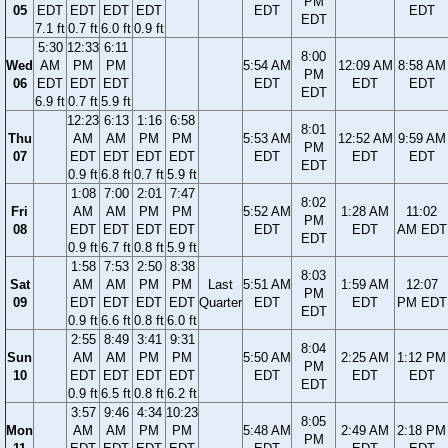
PM
05
EDT
EDT
EDT
EDT
EDT
EDT
EDT
7.1 ft
0.7 ft
6.0 ft
0.9 ft
5:30
12:33
6:11
8:00
Wed
AM
PM
PM
5:54 AM
12:09 AM
8:58 AM
PM
06
EDT
EDT
EDT
EDT
EDT
EDT
EDT
6.9 ft
0.7 ft
5.9 ft
12:23
6:13
1:16
6:58
8:01
Thu
AM
AM
PM
PM
5:53 AM
12:52 AM
9:59 AM
PM
07
EDT
EDT
EDT
EDT
EDT
EDT
EDT
EDT
0.9 ft
6.8 ft
0.7 ft
5.9 ft
1:08
7:00
2:01
7:47
8:02
Fri
AM
AM
PM
PM
5:52 AM
1:28 AM
11:02
PM
08
EDT
EDT
EDT
EDT
EDT
EDT
AM EDT
EDT
0.9 ft
6.7 ft
0.8 ft
5.9 ft
1:58
7:53
2:50
8:38
8:03
Sat
AM
AM
PM
PM
Last
5:51 AM
1:59 AM
12:07
PM
09
EDT
EDT
EDT
EDT
Quarter
EDT
EDT
PM EDT
EDT
0.9 ft
6.6 ft
0.8 ft
6.0 ft
2:55
8:49
3:41
9:31
8:04
Sun
AM
AM
PM
PM
5:50 AM
2:25 AM
1:12 PM
PM
10
EDT
EDT
EDT
EDT
EDT
EDT
EDT
EDT
0.9 ft
6.5 ft
0.8 ft
6.2 ft
3:57
9:46
4:34
10:23
8:05
Mon
AM
AM
PM
PM
5:48 AM
2:49 AM
2:18 PM
PM