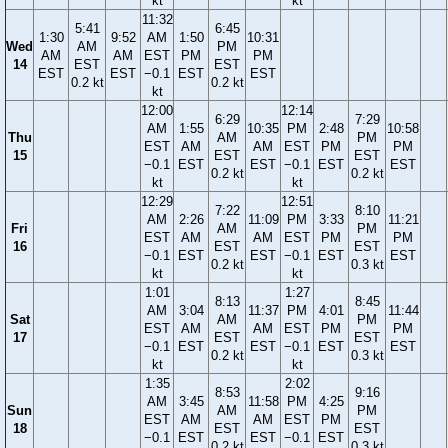
kt
kt
11:32
5:41
6:45
1:30
9:52
AM
1:50
10:31
Wed
AM
PM
AM
AM
EST
PM
PM
14
EST
EST
EST
EST
−0.1
EST
EST
0.2 kt
0.2 kt
kt
12:00
12:14
6:29
7:29
AM
1:55
10:35
PM
2:48
10:58
Thu
AM
PM
EST
AM
AM
EST
PM
PM
15
EST
EST
−0.1
EST
EST
−0.1
EST
EST
0.2 kt
0.2 kt
kt
kt
12:29
12:51
7:22
8:10
AM
2:26
11:09
PM
3:33
11:21
Fri
AM
PM
EST
AM
AM
EST
PM
PM
16
EST
EST
−0.1
EST
EST
−0.1
EST
EST
0.2 kt
0.3 kt
kt
kt
1:01
1:27
8:13
8:45
AM
3:04
11:37
PM
4:01
11:44
Sat
AM
PM
EST
AM
AM
EST
PM
PM
17
EST
EST
−0.1
EST
EST
−0.1
EST
EST
0.2 kt
0.3 kt
kt
kt
1:35
2:02
8:53
9:16
AM
3:45
11:58
PM
4:25
Sun
AM
PM
EST
AM
AM
EST
PM
18
EST
EST
−0.1
EST
EST
−0.1
EST
0.2 kt
0.3 kt