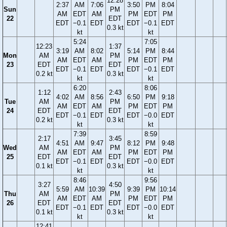
12:28
2:37
AM
7:06
3:50
PM
8:04
Sun
PM
AM
EDT
AM
PM
EDT
PM
22
EDT
EDT
−0.1
EDT
EDT
−0.1
EDT
0.3 kt
kt
kt
5:24
7:05
12:23
1:37
3:19
AM
8:02
5:14
PM
8:44
Mon
AM
PM
AM
EDT
AM
PM
EDT
PM
23
EDT
EDT
EDT
−0.1
EDT
EDT
−0.1
EDT
0.2 kt
0.3 kt
kt
kt
6:20
8:06
1:12
2:43
4:02
AM
8:56
6:50
PM
9:18
Tue
AM
PM
AM
EDT
AM
PM
EDT
PM
24
EDT
EDT
EDT
−0.1
EDT
EDT
−0.0
EDT
0.2 kt
0.3 kt
kt
kt
7:39
8:59
2:17
3:45
4:51
AM
9:47
8:12
PM
9:48
Wed
AM
PM
AM
EDT
AM
PM
EDT
PM
25
EDT
EDT
EDT
−0.1
EDT
EDT
−0.0
EDT
0.1 kt
0.3 kt
kt
kt
8:46
9:56
3:27
4:50
5:59
AM
10:39
9:39
PM
10:14
Thu
AM
PM
AM
EDT
AM
PM
EDT
PM
26
EDT
EDT
EDT
−0.1
EDT
EDT
−0.0
EDT
0.1 kt
0.3 kt
kt
kt
12:41