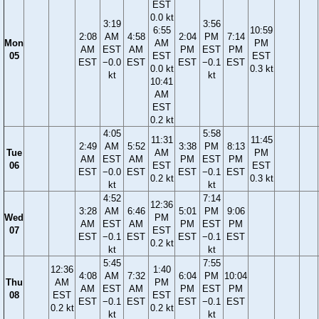
EST
0.0 kt
3:19
3:56
6:55
10:59
2:08
AM
4:58
2:04
PM
7:14
Mon
AM
PM
AM
EST
AM
PM
EST
PM
05
EST
EST
EST
−0.0
EST
EST
−0.1
EST
0.0 kt
0.3 kt
kt
kt
10:41
AM
EST
0.2 kt
4:05
5:58
11:31
11:45
2:49
AM
5:52
3:38
PM
8:13
Tue
AM
PM
AM
EST
AM
PM
EST
PM
06
EST
EST
EST
−0.0
EST
EST
−0.1
EST
0.2 kt
0.3 kt
kt
kt
4:52
7:14
12:36
3:28
AM
6:46
5:01
PM
9:06
Wed
PM
AM
EST
AM
PM
EST
PM
07
EST
EST
−0.1
EST
EST
−0.1
EST
0.2 kt
kt
kt
5:45
7:55
12:36
1:40
4:08
AM
7:32
6:04
PM
10:04
Thu
AM
PM
AM
EST
AM
PM
EST
PM
08
EST
EST
EST
−0.1
EST
EST
−0.1
EST
0.2 kt
0.2 kt
kt
kt