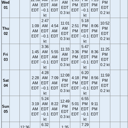
Wed
AM
PM
AM
EDT
AM
PM
EDT
PM
01
EDT
EDT
EDT
−0.1
EDT
EDT
−0.1
EDT
0.3 kt
0.2 kt
kt
kt
2:47
5:18
11:01
10:52
1:09
AM
4:54
2:51
PM
8:06
Thu
AM
PM
AM
EDT
AM
PM
EDT
PM
02
EDT
EDT
EDT
−0.1
EDT
EDT
−0.1
EDT
0.3 kt
0.2 kt
kt
kt
3:36
5:47
11:33
11:25
1:45
AM
5:55
3:36
PM
8:36
Fri
AM
PM
AM
EDT
AM
PM
EDT
PM
03
EDT
EDT
EDT
−0.1
EDT
EDT
−0.1
EDT
0.3 kt
0.2 kt
kt
kt
4:28
6:20
12:08
11:59
2:28
AM
7:09
4:18
PM
8:56
Sat
PM
PM
AM
EDT
AM
PM
EDT
PM
04
EDT
EDT
EDT
−0.1
EDT
EDT
−0.1
EDT
0.3 kt
0.2 kt
kt
kt
5:24
6:55
12:49
3:19
AM
8:22
5:01
PM
9:11
Sun
PM
AM
EDT
AM
PM
EDT
PM
05
EDT
EDT
−0.1
EDT
EDT
−0.1
EDT
0.3 kt
kt
kt
6:32
7:29
12:36
1:35