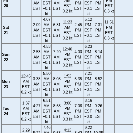
Fri
AM
PM
AM
EST
AM
PM
EST
PM
20
EST
EST
EST
−0.1
EST
EST
−0.1
EST
0.2 kt
0.3 kt
kt
kt
4:07
5:12
11:23
11:51
2:09
AM
6:31
2:45
PM
7:31
Sat
AM
PM
AM
EST
AM
PM
EST
PM
21
EST
EST
EST
−0.1
EST
EST
−0.1
EST
0.2 kt
0.3 kt
kt
kt
4:53
6:23
12:40
2:53
AM
7:20
4:00
PM
8:14
Sun
PM
AM
EST
AM
PM
EST
PM
22
EST
EST
−0.1
EST
EST
−0.1
EST
0.2 kt
kt
kt
5:50
7:21
12:45
1:52
3:38
AM
8:08
5:35
PM
8:52
Mon
AM
PM
AM
EST
AM
PM
EST
PM
23
EST
EST
EST
−0.1
EST
EST
−0.1
EST
0.2 kt
0.2 kt
kt
kt
6:51
8:16
1:37
3:00
4:27
AM
8:58
7:06
PM
9:26
Tue
AM
PM
AM
EST
AM
PM
EST
PM
24
EST
EST
EST
−0.1
EST
EST
−0.0
EST
0.2 kt
0.3 kt
kt
kt
7:46
9:22
2:29
4:12
5:22
AM
9:53
8:42
PM
10:05