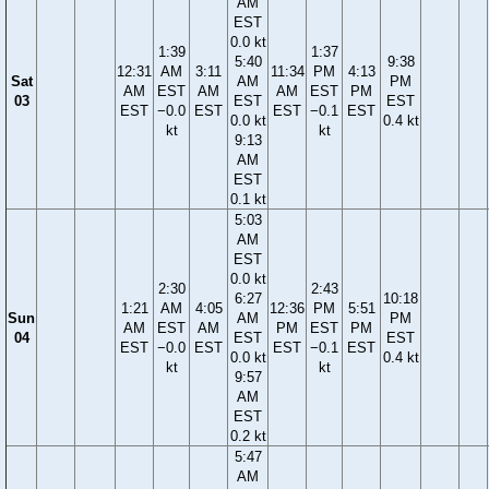
AM
EST
0.0 kt
1:39
1:37
5:40
9:38
12:31
AM
3:11
11:34
PM
4:13
Sat
AM
PM
AM
EST
AM
AM
EST
PM
03
EST
EST
EST
−0.0
EST
EST
−0.1
EST
0.0 kt
0.4 kt
kt
kt
9:13
AM
EST
0.1 kt
5:03
AM
EST
0.0 kt
2:30
2:43
6:27
10:18
1:21
AM
4:05
12:36
PM
5:51
Sun
AM
PM
AM
EST
AM
PM
EST
PM
04
EST
EST
EST
−0.0
EST
EST
−0.1
EST
0.0 kt
0.4 kt
kt
kt
9:57
AM
EST
0.2 kt
5:47
AM