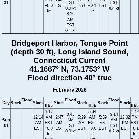
31
EST
EST
−0.0
EST
EST
−0.1
EST
0.0 kt
0.4 kt
kt
kt
8:20
AM
EST
0.1 kt
Bridgeport Harbor, Tongue Point
(depth 30 ft), Long Island Sound,
Connecticut Current
41.1667° N, 73.1753° W
Flood direction 40° true
February 2026
Flood
Flood
Flood
Day
Slack
Slack
Slack
Slack
Slack
Slack
Ebb
Ebb
Ebb
1:17
5:34
1:42
3:45
9:14
12:14
AM
2:47
5:29
AM
5:39
12:02
PM
Sun
AM
AM
AM
EST
AM
AM
EST
AM
PM
EST
01
EST
EST
EST
−0.0
EST
EST
−0.0
EST
EST
−0.1
0.0 kt
0.2 kt
kt
kt
kt