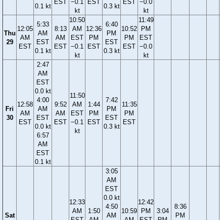
EST
−0.1
EST
EST
−0.0
0.1 kt
0.3 kt
kt
kt
10:50
11:49
5:33
6:40
12:05
8:13
AM
12:36
10:52
PM
Thu
AM
PM
AM
AM
EST
PM
PM
EST
29
EST
EST
EST
EST
−0.1
EST
EST
−0.0
0.1 kt
0.3 kt
kt
kt
2:47
AM
EST
0.0 kt
11:50
4:00
7:42
12:58
9:52
AM
1:44
11:35
Fri
AM
PM
AM
AM
EST
PM
PM
30
EST
EST
EST
EST
−0.1
EST
EST
0.0 kt
0.3 kt
kt
6:57
AM
EST
0.1 kt
3:05
AM
EST
0.0 kt
12:33
12:42
4:50
8:36
AM
1:50
10:59
PM
3:04
Sat
AM
PM
EST
AM
AM
EST
PM