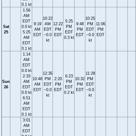
0.1 kt
1:56
AM
10:22
10:25
EDT
5:25
9:19
AM
12:22
9:48
PM
11:06
Sat
0.0 kt
PM
AM
EDT
PM
PM
EDT
PM
25
5:25
EDT
EDT
−0.0
EDT
EDT
−0.0
EDT
AM
0.3 kt
kt
kt
EDT
0.1 kt
1:14
AM
EDT
0.0 kt
12:35
11:28
2:33
6:23
10:48
PM
2:20
10:32
PM
Sun
AM
PM
AM
EDT
PM
PM
EDT
26
EDT
EDT
EDT
−0.0
EDT
EDT
−0.0
0.0 kt
0.2 kt
kt
kt
6:51
AM
EDT
0.1 kt
3:01
AM
EDT