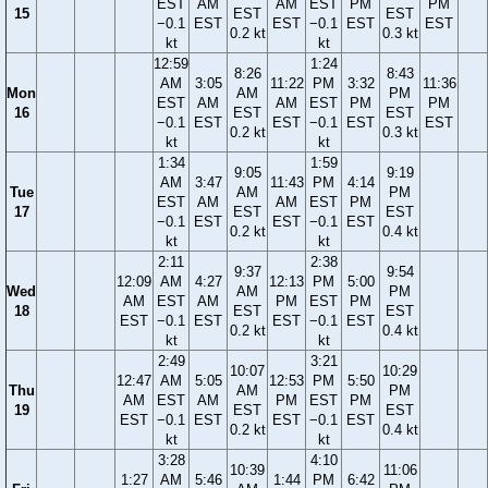
EST
AM
AM
EST
PM
PM
15
EST
EST
−0.1
EST
EST
−0.1
EST
EST
0.2 kt
0.3 kt
kt
kt
12:59
1:24
8:26
8:43
AM
3:05
11:22
PM
3:32
11:36
Mon
AM
PM
EST
AM
AM
EST
PM
PM
16
EST
EST
−0.1
EST
EST
−0.1
EST
EST
0.2 kt
0.3 kt
kt
kt
1:34
1:59
9:05
9:19
AM
3:47
11:43
PM
4:14
Tue
AM
PM
EST
AM
AM
EST
PM
17
EST
EST
−0.1
EST
EST
−0.1
EST
0.2 kt
0.4 kt
kt
kt
2:11
2:38
9:37
9:54
12:09
AM
4:27
12:13
PM
5:00
Wed
AM
PM
AM
EST
AM
PM
EST
PM
18
EST
EST
EST
−0.1
EST
EST
−0.1
EST
0.2 kt
0.4 kt
kt
kt
2:49
3:21
10:07
10:29
12:47
AM
5:05
12:53
PM
5:50
Thu
AM
PM
AM
EST
AM
PM
EST
PM
19
EST
EST
EST
−0.1
EST
EST
−0.1
EST
0.2 kt
0.4 kt
kt
kt
3:28
4:10
10:39
11:06
1:27
AM
5:46
1:44
PM
6:42