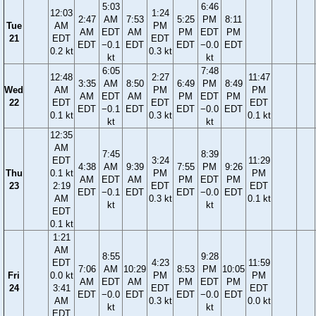
5:03
6:46
12:03
1:24
2:47
AM
7:53
5:25
PM
8:11
Tue
AM
PM
AM
EDT
AM
PM
EDT
PM
21
EDT
EDT
EDT
−0.1
EDT
EDT
−0.0
EDT
0.2 kt
0.3 kt
kt
kt
6:05
7:48
12:48
2:27
11:47
3:35
AM
8:50
6:49
PM
8:49
Wed
AM
PM
PM
AM
EDT
AM
PM
EDT
PM
22
EDT
EDT
EDT
EDT
−0.1
EDT
EDT
−0.0
EDT
0.1 kt
0.3 kt
0.1 kt
kt
kt
12:35
AM
7:45
8:39
EDT
3:24
11:29
4:38
AM
9:39
7:55
PM
9:26
Thu
0.1 kt
PM
PM
AM
EDT
AM
PM
EDT
PM
23
2:19
EDT
EDT
EDT
−0.1
EDT
EDT
−0.0
EDT
AM
0.3 kt
0.1 kt
kt
kt
EDT
0.1 kt
1:21
AM
8:55
9:28
EDT
4:23
11:59
7:06
AM
10:29
8:53
PM
10:05
Fri
0.0 kt
PM
PM
AM
EDT
AM
PM
EDT
PM
24
3:41
EDT
EDT
EDT
−0.0
EDT
EDT
−0.0
EDT
AM
0.3 kt
0.0 kt
kt
kt
EDT