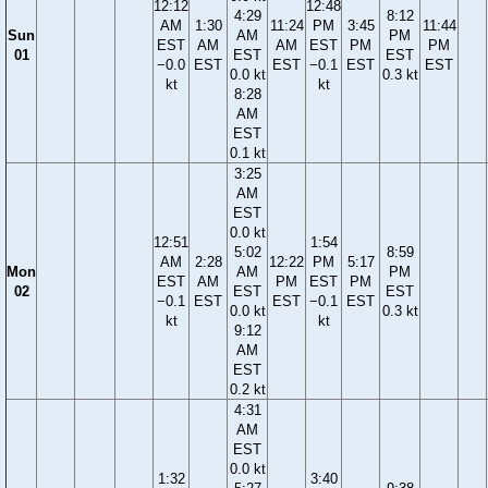
12:12
12:48
4:29
8:12
AM
1:30
11:24
PM
3:45
11:44
Sun
AM
PM
EST
AM
AM
EST
PM
PM
01
EST
EST
−0.0
EST
EST
−0.1
EST
EST
0.0 kt
0.3 kt
kt
kt
8:28
AM
EST
0.1 kt
3:25
AM
EST
0.0 kt
12:51
1:54
5:02
8:59
AM
2:28
12:22
PM
5:17
Mon
AM
PM
EST
AM
PM
EST
PM
02
EST
EST
−0.1
EST
EST
−0.1
EST
0.0 kt
0.3 kt
kt
kt
9:12
AM
EST
0.2 kt
4:31
AM
EST
0.0 kt
1:32
3:40