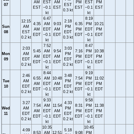
AM
EST
AM
PM
EST
PM
07
EST
EST
−0.1
EST
EST
−0.1
EST
0.3 kt
kt
kt
6:47
8:19
12:15
2:18
4:35
AM
9:03
6:35
PM
10:21
Sun
AM
PM
AM
EDT
AM
PM
EDT
PM
08
EST
EDT
EDT
−0.1
EDT
EDT
−0.1
EDT
0.2 kt
0.3 kt
kt
kt
7:52
8:47
2:03
3:03
5:45
AM
9:54
7:16
PM
10:38
Mon
AM
PM
AM
EDT
AM
PM
EDT
PM
09
EDT
EDT
EDT
−0.1
EDT
EDT
−0.1
EDT
0.2 kt
0.2 kt
kt
kt
8:44
9:19
2:46
3:48
6:55
AM
10:48
7:54
PM
11:02
Tue
AM
PM
AM
EDT
AM
PM
EDT
PM
10
EDT
EDT
EDT
−0.1
EDT
EDT
−0.1
EDT
0.2 kt
0.2 kt
kt
kt
9:33
9:58
3:27
4:33
7:54
AM
11:54
8:31
PM
11:38
Wed
AM
PM
AM
EDT
AM
PM
EDT
PM
11
EDT
EDT
EDT
−0.1
EDT
EDT
−0.1
EDT
0.2 kt
0.2 kt
kt
kt
10:35
10:45
4:09
5:18
8:53
AM
12:51
9:08
PM