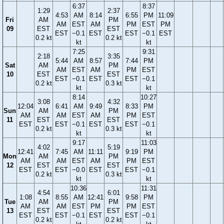
6:37
8:37
1:29
2:37
4:53
AM
8:14
6:55
PM
11:09
Fri
AM
PM
AM
EST
AM
PM
EST
PM
09
EST
EST
EST
−0.1
EST
EST
−0.1
EST
0.2 kt
0.2 kt
kt
kt
7:25
9:31
2:18
3:35
5:44
AM
8:57
7:44
PM
Sat
AM
PM
AM
EST
AM
PM
EST
10
EST
EST
EST
−0.1
EST
EST
−0.1
0.2 kt
0.3 kt
kt
kt
8:14
10:27
3:08
4:32
12:04
6:41
AM
9:49
8:33
PM
Sun
AM
PM
AM
AM
EST
AM
PM
EST
11
EST
EST
EST
EST
−0.1
EST
EST
−0.1
0.2 kt
0.3 kt
kt
kt
9:17
11:03
4:02
5:19
12:41
7:45
AM
11:11
9:19
PM
Mon
AM
PM
AM
AM
EST
AM
PM
EST
12
EST
EST
EST
EST
−0.0
EST
EST
−0.1
0.2 kt
0.3 kt
kt
kt
10:36
11:31
4:54
6:01
1:08
8:55
AM
12:41
9:58
PM
Tue
AM
PM
AM
AM
EST
PM
PM
EST
13
EST
EST
EST
EST
−0.1
EST
EST
−0.1
0.2 kt
0.2 kt