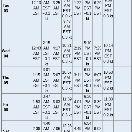
5:27
9:38
12:13
AM
3:25
1:22
PM
6:29
Tue
AM
PM
AM
EST
AM
PM
EST
PM
03
EST
EST
EST
−0.1
EST
EST
−0.1
EST
0.0 kt
0.3 kt
kt
kt
9:47
AM
EST
0.3 kt
2:15
5:10
10:21
10:14
12:43
AM
4:17
2:19
PM
7:25
Wed
AM
PM
AM
EST
AM
PM
EST
PM
04
EST
EST
EST
−0.1
EST
EST
−0.1
EST
0.3 kt
0.3 kt
kt
kt
3:01
6:00
10:57
10:50
1:15
AM
5:07
3:11
PM
8:07
Thu
AM
PM
AM
EST
AM
PM
EST
PM
05
EST
EST
EST
−0.1
EST
EST
−0.1
EST
0.3 kt
0.2 kt
kt
kt
3:47
6:30
11:39
11:30
1:53
AM
6:03
4:01
PM
8:39
Fri
AM
PM
AM
EST
AM
PM
EST
PM
06
EST
EST
EST
−0.1
EST
EST
−0.1
EST
0.3 kt
0.2 kt
kt
kt
4:40
6:54
12:28
2:38
AM
7:06
4:49
PM
9:02
Sat
PM