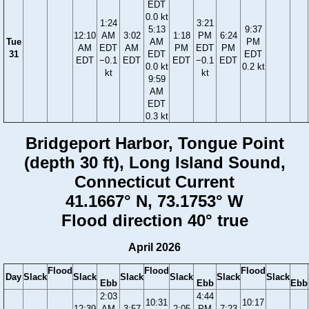
EDT
0.0 kt
1:24
3:21
5:13
9:37
12:10
AM
3:02
1:18
PM
6:24
Tue
AM
PM
AM
EDT
AM
PM
EDT
PM
31
EDT
EDT
EDT
−0.1
EDT
EDT
−0.1
EDT
0.0 kt
0.2 kt
kt
kt
9:59
AM
EDT
0.3 kt
Bridgeport Harbor, Tongue Point
(depth 30 ft), Long Island Sound,
Connecticut Current
41.1667° N, 73.1753° W
Flood direction 40° true
April 2026
Flood
Flood
Flood
Day
Slack
Slack
Slack
Slack
Slack
Slack
Ebb
Ebb
Ebb
2:03
4:44
10:31
10:17
12:39
AM
3:57
2:05
PM
7:23