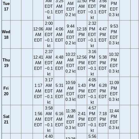
AM
3:25
11:50
PM
3:56
Tue
AM
PM
EDT
AM
AM
EDT
PM
17
EDT
EDT
−0.1
EDT
EDT
−0.1
EDT
0.2 kt
0.3 kt
kt
kt
2:00
2:32
9:44
9:53
12:06
AM
4:06
12:18
PM
4:47
Wed
AM
PM
AM
EDT
AM
PM
EDT
PM
18
EDT
EDT
EDT
−0.1
EDT
EDT
−0.1
EDT
0.2 kt
0.3 kt
kt
kt
2:37
3:16
10:22
10:32
12:41
AM
4:48
12:56
PM
5:38
Thu
AM
PM
AM
EDT
AM
PM
EDT
PM
19
EDT
EDT
EDT
−0.1
EDT
EDT
−0.1
EDT
0.2 kt
0.3 kt
kt
kt
3:17
4:05
10:59
11:09
1:17
AM
5:31
1:43
PM
6:28
Fri
AM
PM
AM
EDT
AM
PM
EDT
PM
20
EDT
EDT
EDT
−0.1
EDT
EDT
−0.1
EDT
0.3 kt
0.3 kt
kt
kt
3:58
4:57
11:38
11:44
1:56
AM
6:16
2:41
PM
7:18
Sat
AM
PM
AM
EDT
AM
PM
EDT
PM
21
EDT
EDT
EDT
−0.1
EDT
EDT
−0.1
EDT
0.3 kt
0.3 kt
kt
kt
4:40
5:56