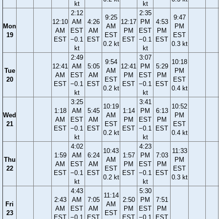
kt
kt
2:12
2:35
9:25
9:47
12:10
AM
4:26
12:17
PM
4:53
Mon
AM
PM
AM
EST
AM
PM
EST
PM
19
EST
EST
EST
−0.1
EST
EST
−0.1
EST
0.2 kt
0.3 kt
kt
kt
2:49
3:07
9:54
10:18
12:41
AM
5:05
12:41
PM
5:29
Tue
AM
PM
AM
EST
AM
PM
EST
PM
20
EST
EST
EST
−0.1
EST
EST
−0.1
EST
0.2 kt
0.4 kt
kt
kt
3:25
3:41
10:19
10:52
1:18
AM
5:45
1:14
PM
6:13
Wed
AM
PM
AM
EST
AM
PM
EST
PM
21
EST
EST
EST
−0.1
EST
EST
−0.1
EST
0.2 kt
0.4 kt
kt
kt
4:02
4:23
10:43
11:33
1:59
AM
6:24
1:57
PM
7:03
Thu
AM
PM
AM
EST
AM
PM
EST
PM
22
EST
EST
EST
−0.1
EST
EST
−0.1
EST
0.2 kt
0.3 kt
kt
kt
4:43
5:30
11:14
2:43
AM
7:05
2:50
PM
7:51
Fri
AM
AM
EST
AM
PM
EST
PM
23
EST
EST
−0.1
EST
EST
−0.1
EST