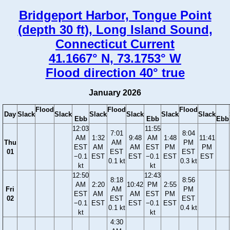
Bridgeport Harbor, Tongue Point
(depth 30 ft), Long Island Sound,
Connecticut Current
41.1667° N, 73.1753° W
Flood direction 40° true
January 2026
Flood
Flood
Flood
Day
Slack
Slack
Slack
Slack
Slack
Slack
Ebb
Ebb
Ebb
12:03
11:55
7:01
8:04
AM
1:32
9:48
AM
1:48
11:41
Thu
AM
PM
EST
AM
AM
EST
PM
PM
01
EST
EST
−0.1
EST
EST
−0.1
EST
EST
0.1 kt
0.3 kt
kt
kt
12:50
12:43
8:18
8:56
AM
2:20
10:42
PM
2:55
Fri
AM
PM
EST
AM
AM
EST
PM
02
EST
EST
−0.1
EST
EST
−0.1
EST
0.1 kt
0.4 kt
kt
kt
4:30