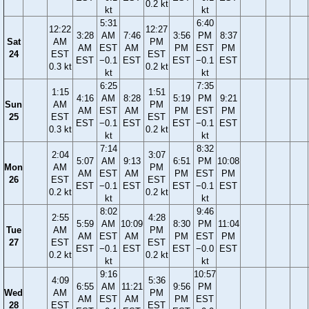
0.2 kt
kt
kt
5:31
6:40
12:22
12:27
3:28
AM
7:46
3:56
PM
8:37
Sat
AM
PM
AM
EST
AM
PM
EST
PM
24
EST
EST
EST
−0.1
EST
EST
−0.1
EST
0.3 kt
0.2 kt
kt
kt
6:25
7:35
1:15
1:51
4:16
AM
8:28
5:19
PM
9:21
Sun
AM
PM
AM
EST
AM
PM
EST
PM
25
EST
EST
EST
−0.1
EST
EST
−0.1
EST
0.3 kt
0.2 kt
kt
kt
7:14
8:32
2:04
3:07
5:07
AM
9:13
6:51
PM
10:08
Mon
AM
PM
AM
EST
AM
PM
EST
PM
26
EST
EST
EST
−0.1
EST
EST
−0.1
EST
0.2 kt
0.2 kt
kt
kt
8:02
9:46
2:55
4:28
5:59
AM
10:09
8:30
PM
11:04
Tue
AM
PM
AM
EST
AM
PM
EST
PM
27
EST
EST
EST
−0.1
EST
EST
−0.0
EST
0.2 kt
0.2 kt
kt
kt
9:16
10:57
4:09
5:36
6:55
AM
11:21
9:56
PM
Wed
AM
PM
AM
EST
AM
PM
EST
28
EST
EST