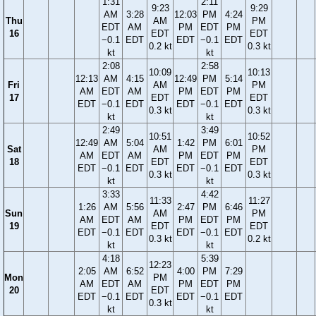
1:31
2:11
9:23
9:29
AM
3:28
12:03
PM
4:24
Thu
AM
PM
EDT
AM
PM
EDT
PM
16
EDT
EDT
−0.1
EDT
EDT
−0.1
EDT
0.2 kt
0.3 kt
kt
kt
2:08
2:58
10:09
10:13
12:13
AM
4:15
12:49
PM
5:14
Fri
AM
PM
AM
EDT
AM
PM
EDT
PM
17
EDT
EDT
EDT
−0.1
EDT
EDT
−0.1
EDT
0.3 kt
0.3 kt
kt
kt
2:49
3:49
10:51
10:52
12:49
AM
5:04
1:42
PM
6:01
Sat
AM
PM
AM
EDT
AM
PM
EDT
PM
18
EDT
EDT
EDT
−0.1
EDT
EDT
−0.1
EDT
0.3 kt
0.3 kt
kt
kt
3:33
4:42
11:33
11:27
1:26
AM
5:56
2:47
PM
6:46
Sun
AM
PM
AM
EDT
AM
PM
EDT
PM
19
EDT
EDT
EDT
−0.1
EDT
EDT
−0.1
EDT
0.3 kt
0.2 kt
kt
kt
4:18
5:39
12:23
2:05
AM
6:52
4:00
PM
7:29
Mon
PM
AM
EDT
AM
PM
EDT
PM
20
EDT
EDT
−0.1
EDT
EDT
−0.1
EDT
0.3 kt
kt
kt