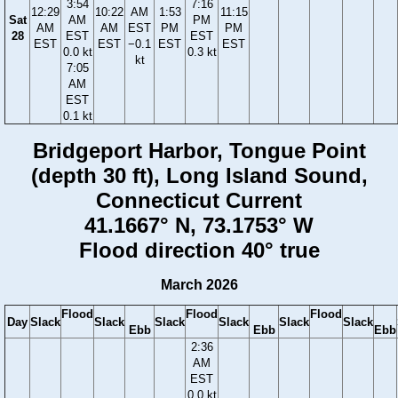
3:54
7:16
12:29
10:22
AM
1:53
11:15
Sat
AM
PM
AM
AM
EST
PM
PM
28
EST
EST
EST
EST
−0.1
EST
EST
0.0 kt
0.3 kt
kt
7:05
AM
EST
0.1 kt
Bridgeport Harbor, Tongue Point
(depth 30 ft), Long Island Sound,
Connecticut Current
41.1667° N, 73.1753° W
Flood direction 40° true
March 2026
Flood
Flood
Flood
Day
Slack
Slack
Slack
Slack
Slack
Slack
Ebb
Ebb
Ebb
2:36
AM
EST
0.0 kt