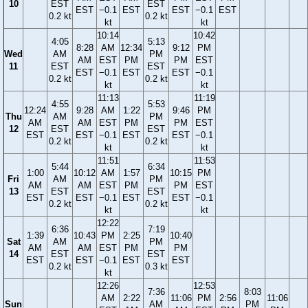
10
EST
EST
EST
−0.1
EST
EST
−0.1
EST
0.2 kt
0.2 kt
kt
kt
10:14
10:42
4:05
5:13
8:28
AM
12:34
9:12
PM
Wed
AM
PM
AM
EST
PM
PM
EST
11
EST
EST
EST
−0.1
EST
EST
−0.1
0.2 kt
0.2 kt
kt
kt
11:13
11:19
4:55
5:53
12:24
9:28
AM
1:22
9:46
PM
Thu
AM
PM
AM
AM
EST
PM
PM
EST
12
EST
EST
EST
EST
−0.1
EST
EST
−0.1
0.2 kt
0.2 kt
kt
kt
11:51
11:53
5:44
6:34
1:00
10:12
AM
1:57
10:15
PM
Fri
AM
PM
AM
AM
EST
PM
PM
EST
13
EST
EST
EST
EST
−0.1
EST
EST
−0.1
0.2 kt
0.2 kt
kt
kt
12:22
6:36
7:19
1:39
10:43
PM
2:25
10:40
Sat
AM
PM
AM
AM
EST
PM
PM
14
EST
EST
EST
EST
−0.1
EST
EST
0.2 kt
0.3 kt
kt
12:26
12:53
7:36
8:03
AM
2:22
11:06
PM
2:56
11:06
Sun
AM
PM