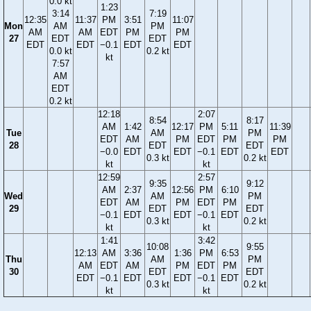
0.0 kt
1:23
3:14
7:19
12:35
11:37
PM
3:51
11:07
Mon
AM
PM
AM
AM
EDT
PM
PM
27
EDT
EDT
EDT
EDT
−0.1
EDT
EDT
0.0 kt
0.2 kt
kt
7:57
AM
EDT
0.2 kt
12:18
2:07
8:54
8:17
AM
1:42
12:17
PM
5:11
11:39
Tue
AM
PM
EDT
AM
PM
EDT
PM
PM
28
EDT
EDT
−0.0
EDT
EDT
−0.1
EDT
EDT
0.3 kt
0.2 kt
kt
kt
12:59
2:57
9:35
9:12
AM
2:37
12:56
PM
6:10
Wed
AM
PM
EDT
AM
PM
EDT
PM
29
EDT
EDT
−0.1
EDT
EDT
−0.1
EDT
0.3 kt
0.2 kt
kt
kt
1:41
3:42
10:08
9:55
12:13
AM
3:36
1:36
PM
6:53
Thu
AM
PM
AM
EDT
AM
PM
EDT
PM
30
EDT
EDT
EDT
−0.1
EDT
EDT
−0.1
EDT
0.3 kt
0.2 kt
kt
kt