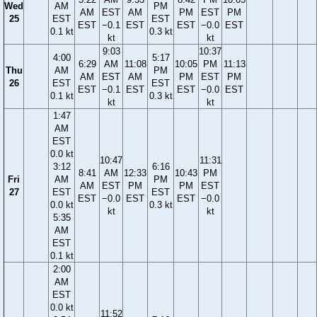
Wed
AM
PM
AM
EST
AM
PM
EST
PM
25
EST
EST
EST
−0.1
EST
EST
−0.0
EST
0.1 kt
0.3 kt
kt
kt
9:03
10:37
4:00
5:17
6:29
AM
11:08
10:05
PM
11:13
Thu
AM
PM
AM
EST
AM
PM
EST
PM
26
EST
EST
EST
−0.1
EST
EST
−0.0
EST
0.1 kt
0.3 kt
kt
kt
1:47
AM
EST
0.0 kt
10:47
11:31
3:12
6:16
8:41
AM
12:33
10:43
PM
Fri
AM
PM
AM
EST
PM
PM
EST
27
EST
EST
EST
−0.0
EST
EST
−0.0
0.0 kt
0.3 kt
kt
kt
5:35
AM
EST
0.1 kt
2:00
AM
EST
0.0 kt
11:52