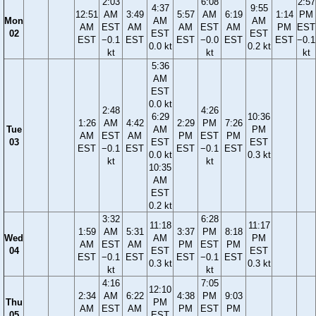
2:03
6:08
2:57
4:37
9:55
12:51
AM
3:49
5:57
AM
6:19
1:14
PM
Mon
AM
AM
AM
EST
AM
AM
EST
AM
PM
EST
02
EST
EST
EST
−0.1
EST
EST
−0.0
EST
EST
−0.1
0.0 kt
0.2 kt
kt
kt
kt
5:36
AM
EST
0.0 kt
2:48
4:26
6:29
10:36
1:26
AM
4:42
2:29
PM
7:26
Tue
AM
PM
AM
EST
AM
PM
EST
PM
03
EST
EST
EST
−0.1
EST
EST
−0.1
EST
0.0 kt
0.3 kt
kt
kt
10:35
AM
EST
0.2 kt
3:32
6:28
11:18
11:17
1:59
AM
5:31
3:37
PM
8:18
Wed
AM
PM
AM
EST
AM
PM
EST
PM
04
EST
EST
EST
−0.1
EST
EST
−0.1
EST
0.3 kt
0.3 kt
kt
kt
4:16
7:05
12:10
2:34
AM
6:22
4:38
PM
9:03
Thu
PM
AM
EST
AM
PM
EST
PM
05
EST