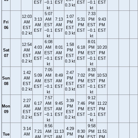
EST
−0.1
EST
EST
−0.1
EST
0.3 kt
kt
kt
5:07
7:33
12:03
1:07
3:13
AM
7:13
5:31
PM
9:43
Fri
AM
PM
AM
EST
AM
PM
EST
PM
06
EST
EST
EST
−0.1
EST
EST
−0.1
EST
0.2 kt
0.3 kt
kt
kt
6:08
8:01
12:54
1:58
4:03
AM
8:01
6:18
PM
10:20
Sat
AM
PM
AM
EST
AM
PM
EST
PM
07
EST
EST
EST
−0.1
EST
EST
−0.1
EST
0.2 kt
0.3 kt
kt
kt
7:05
8:33
1:42
2:47
5:09
AM
8:49
7:02
PM
10:53
Sun
AM
PM
AM
EST
AM
PM
EST
PM
08
EST
EST
EST
−0.1
EST
EST
−0.1
EST
0.2 kt
0.3 kt
kt
kt
7:57
9:12
2:27
3:39
6:17
AM
9:45
7:46
PM
11:22
Mon
AM
PM
AM
EST
AM
PM
EST
PM
09
EST
EST
EST
−0.1
EST
EST
−0.1
EST
0.2 kt
0.2 kt
kt
kt
8:56
9:58
3:14
4:29
7:21
AM
11:13
8:30
PM
11:51
Tue
AM
PM
AM
EST
AM
PM
EST
PM