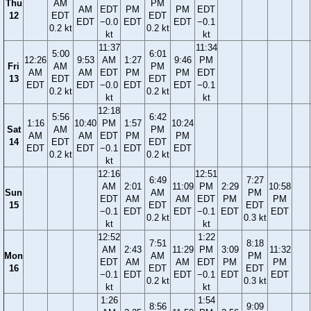
Thu
AM
PM
AM
EDT
PM
PM
EDT
12
EDT
EDT
EDT
−0.0
EDT
EDT
−0.1
0.2 kt
0.2 kt
kt
kt
11:37
11:34
5:00
6:01
12:26
9:53
AM
1:27
9:46
PM
Fri
AM
PM
AM
AM
EDT
PM
PM
EDT
13
EDT
EDT
EDT
EDT
−0.0
EDT
EDT
−0.1
0.2 kt
0.2 kt
kt
kt
12:18
5:56
6:42
1:16
10:40
PM
1:57
10:24
Sat
AM
PM
AM
AM
EDT
PM
PM
14
EDT
EDT
EDT
EDT
−0.1
EDT
EDT
0.2 kt
0.2 kt
kt
12:16
12:51
6:49
7:27
AM
2:01
11:09
PM
2:29
10:58
Sun
AM
PM
EDT
AM
AM
EDT
PM
PM
15
EDT
EDT
−0.1
EDT
EDT
−0.1
EDT
EDT
0.2 kt
0.3 kt
kt
kt
12:52
1:22
7:51
8:18
AM
2:43
11:29
PM
3:09
11:32
Mon
AM
PM
EDT
AM
AM
EDT
PM
PM
16
EDT
EDT
−0.1
EDT
EDT
−0.1
EDT
EDT
0.2 kt
0.3 kt
kt
kt
1:26
1:54
8:56
9:09