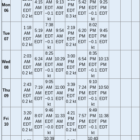
4:15
AM
9:13
5:42
PM
9:25
Mon
AM
PM
AM
EDT
AM
PM
EDT
PM
06
EDT
EDT
EDT
−0.1
EDT
EDT
−0.1
EDT
0.2 kt
0.3 kt
kt
kt
7:38
8:02
1:18
2:19
5:19
AM
9:54
6:20
PM
9:45
Tue
AM
PM
AM
EDT
AM
PM
EDT
PM
07
EDT
EDT
EDT
−0.1
EDT
EDT
−0.1
EDT
0.2 kt
0.2 kt
kt
kt
8:25
8:35
2:03
3:00
6:24
AM
10:29
6:54
PM
10:13
Wed
AM
PM
AM
EDT
AM
PM
EDT
PM
08
EDT
EDT
EDT
−0.1
EDT
EDT
−0.1
EDT
0.2 kt
0.2 kt
kt
kt
9:05
9:10
2:43
3:39
7:19
AM
11:00
7:24
PM
10:50
Thu
AM
PM
AM
EDT
AM
PM
EDT
PM
09
EDT
EDT
EDT
−0.1
EDT
EDT
−0.1
EDT
0.2 kt
0.2 kt
kt
kt
9:46
9:49
3:20
4:21
8:07
AM
11:33
7:57
PM
11:38
Fri
AM
PM
AM
EDT
AM
PM
EDT
PM
10
EDT
EDT
EDT
−0.0
EDT
EDT
−0.1
EDT
0.2 kt
0.2 kt
kt
kt
10:39
10:40