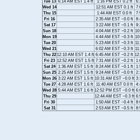
Tue 13
6:14 AM EST 1.4 ft
1:16 PM EST 0.2 ft
6:
Wed 14
12:51 AM EST 0.1 ft
7:
Thu 15
1:44 AM EST 0.0 ft
7:
Fri 16
2:35 AM EST −0.0 ft
8:
Sat 17
3:22 AM EST −0.1 ft
9:
Sun 18
4:04 AM EST −0.2 ft
10
Mon 19
4:44 AM EST −0.3 ft
10
Tue 20
5:23 AM EST −0.3 ft
11
Wed 21
6:02 AM EST −0.3 ft
11
Thu 22
12:10 AM EST 1.4 ft
6:45 AM EST −0.2 ft
12
Fri 23
12:52 AM EST 1.5 ft
7:31 AM EST −0.2 ft
1:
Sat 24
1:36 AM EST 1.5 ft
8:24 AM EST −0.1 ft
1:
Sun 25
2:25 AM EST 1.5 ft
9:24 AM EST −0.0 ft
2:
Mon 26
3:22 AM EST 1.5 ft
10:31 AM EST −0.0 ft
3:
Tue 27
4:28 AM EST 1.6 ft
11:40 AM EST 0.0 ft
4:
Wed 28
5:44 AM EST 1.6 ft
12:52 PM EST −0.0 ft
6:
Thu 29
12:44 AM EST −0.3 ft
6:
Fri 30
1:50 AM EST −0.4 ft
8:
Sat 31
2:53 AM EST −0.5 ft
8: