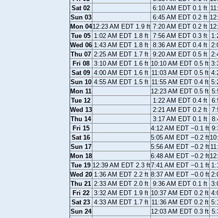
Sat 02
6:10 AM EDT 0.1 ft
11
Sun 03
6:45 AM EDT 0.2 ft
12
Mon 04
12:23 AM EDT 1.9 ft
7:20 AM EDT 0.2 ft
12
Tue 05
1:02 AM EDT 1.8 ft
7:56 AM EDT 0.3 ft
1:
Wed 06
1:43 AM EDT 1.8 ft
8:36 AM EDT 0.4 ft
2:
Thu 07
2:25 AM EDT 1.7 ft
9:20 AM EDT 0.5 ft
2:
Fri 08
3:10 AM EDT 1.6 ft
10:10 AM EDT 0.5 ft
3:
Sat 09
4:00 AM EDT 1.6 ft
11:03 AM EDT 0.5 ft
4:
Sun 10
4:55 AM EDT 1.5 ft
11:55 AM EDT 0.4 ft
5:
Mon 11
12:23 AM EDT 0.5 ft
5:
Tue 12
1:22 AM EDT 0.4 ft
6:
Wed 13
2:21 AM EDT 0.2 ft
7:
Thu 14
3:17 AM EDT 0.1 ft
8:
Fri 15
4:12 AM EDT −0.1 ft
9:
Sat 16
5:05 AM EDT −0.2 ft
10
Sun 17
5:56 AM EDT −0.2 ft
11
Mon 18
6:48 AM EDT −0.2 ft
12
Tue 19
12:39 AM EDT 2.3 ft
7:41 AM EDT −0.1 ft
1:
Wed 20
1:36 AM EDT 2.2 ft
8:37 AM EDT −0.0 ft
2:
Thu 21
2:33 AM EDT 2.0 ft
9:36 AM EDT 0.1 ft
3:
Fri 22
3:32 AM EDT 1.9 ft
10:37 AM EDT 0.2 ft
4:
Sat 23
4:33 AM EDT 1.7 ft
11:36 AM EDT 0.2 ft
5:
Sun 24
12:03 AM EDT 0.3 ft
5: