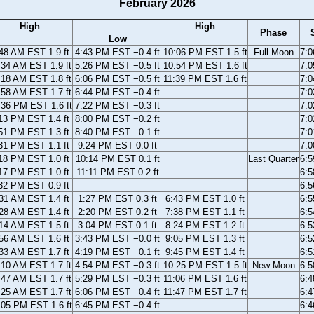
February 2026
High
High
Phase
Low
48 AM EST 1.9 ft
4:43 PM EST −0.4 ft
10:06 PM EST 1.5 ft
Full Moon
7:
:34 AM EST 1.9 ft
5:26 PM EST −0.5 ft
10:54 PM EST 1.6 ft
7:
:18 AM EST 1.8 ft
6:06 PM EST −0.5 ft
11:39 PM EST 1.6 ft
7:
:58 AM EST 1.7 ft
6:44 PM EST −0.4 ft
7:
:36 PM EST 1.6 ft
7:22 PM EST −0.3 ft
7:
13 PM EST 1.4 ft
8:00 PM EST −0.2 ft
7:
51 PM EST 1.3 ft
8:40 PM EST −0.1 ft
7:
31 PM EST 1.1 ft
9:24 PM EST 0.0 ft
7:
18 PM EST 1.0 ft
10:14 PM EST 0.1 ft
Last Quarter
6:
17 PM EST 1.0 ft
11:11 PM EST 0.2 ft
6:
32 PM EST 0.9 ft
6:
31 AM EST 1.4 ft
1:27 PM EST 0.3 ft
6:43 PM EST 1.0 ft
6:
28 AM EST 1.4 ft
2:20 PM EST 0.2 ft
7:38 PM EST 1.1 ft
6:
14 AM EST 1.5 ft
3:04 PM EST 0.1 ft
8:24 PM EST 1.2 ft
6:
56 AM EST 1.6 ft
3:43 PM EST −0.0 ft
9:05 PM EST 1.3 ft
6:
33 AM EST 1.7 ft
4:19 PM EST −0.1 ft
9:45 PM EST 1.4 ft
6:
:10 AM EST 1.7 ft
4:54 PM EST −0.3 ft
10:25 PM EST 1.5 ft
New Moon
6:
:47 AM EST 1.7 ft
5:29 PM EST −0.3 ft
11:06 PM EST 1.6 ft
6:
:25 AM EST 1.7 ft
6:06 PM EST −0.4 ft
11:47 PM EST 1.7 ft
6:
:05 PM EST 1.6 ft
6:45 PM EST −0.4 ft
6: