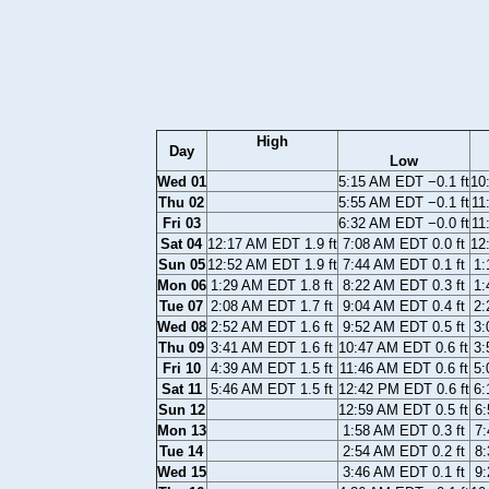
High
Day
Low
Wed 01
5:15 AM EDT −0.1 ft
10
Thu 02
5:55 AM EDT −0.1 ft
11
Fri 03
6:32 AM EDT −0.0 ft
11
Sat 04
12:17 AM EDT 1.9 ft
7:08 AM EDT 0.0 ft
12
Sun 05
12:52 AM EDT 1.9 ft
7:44 AM EDT 0.1 ft
1:
Mon 06
1:29 AM EDT 1.8 ft
8:22 AM EDT 0.3 ft
1:
Tue 07
2:08 AM EDT 1.7 ft
9:04 AM EDT 0.4 ft
2:
Wed 08
2:52 AM EDT 1.6 ft
9:52 AM EDT 0.5 ft
3:
Thu 09
3:41 AM EDT 1.6 ft
10:47 AM EDT 0.6 ft
3:
Fri 10
4:39 AM EDT 1.5 ft
11:46 AM EDT 0.6 ft
5:
Sat 11
5:46 AM EDT 1.5 ft
12:42 PM EDT 0.6 ft
6:
Sun 12
12:59 AM EDT 0.5 ft
6:
Mon 13
1:58 AM EDT 0.3 ft
7:
Tue 14
2:54 AM EDT 0.2 ft
8:
Wed 15
3:46 AM EDT 0.1 ft
9: