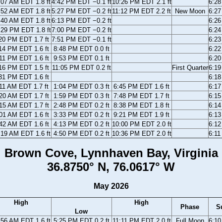
:07 AM EDT 1.8 ft
4:42 PM EDT −0.1 ft
10:26 PM EDT 2.1 ft
6:2
:52 AM EDT 1.8 ft
5:27 PM EDT −0.2 ft
11:12 PM EDT 2.2 ft
New Moon
6:2
:40 AM EDT 1.8 ft
6:13 PM EDT −0.2 ft
6:2
:29 PM EDT 1.8 ft
7:00 PM EDT −0.2 ft
6:2
20 PM EDT 1.7 ft
7:51 PM EDT −0.1 ft
6:2
14 PM EDT 1.6 ft
8:48 PM EDT 0.0 ft
6:2
11 PM EDT 1.6 ft
9:53 PM EDT 0.1 ft
6:2
16 PM EDT 1.5 ft
11:05 PM EDT 0.2 ft
First Quarter
6:1
31 PM EDT 1.6 ft
6:1
11 AM EDT 1.7 ft
1:04 PM EDT 0.3 ft
6:45 PM EDT 1.6 ft
6:1
20 AM EDT 1.7 ft
1:59 PM EDT 0.3 ft
7:48 PM EDT 1.7 ft
6:1
15 AM EDT 1.7 ft
2:48 PM EDT 0.2 ft
8:38 PM EDT 1.8 ft
6:1
01 AM EDT 1.6 ft
3:33 PM EDT 0.2 ft
9:21 PM EDT 1.9 ft
6:1
42 AM EDT 1.6 ft
4:13 PM EDT 0.2 ft
10:00 PM EDT 2.0 ft
6:1
:19 AM EDT 1.6 ft
4:50 PM EDT 0.2 ft
10:36 PM EDT 2.0 ft
6:1
Brown Cove, Lynnhaven Bay, Virginia
36.8750° N, 76.0617° W
May 2026
High
High
Phase
S
Low
:56 AM EDT 1.6 ft
5:25 PM EDT 0.2 ft
11:11 PM EDT 2.0 ft
Full Moon
6:1