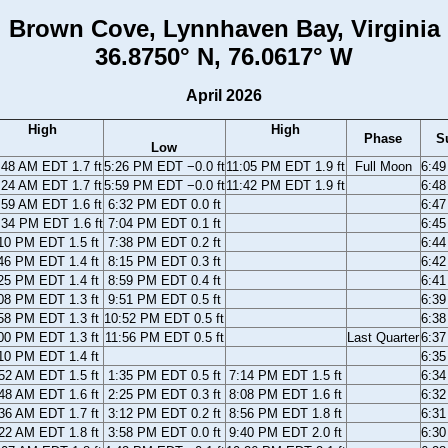
Brown Cove, Lynnhaven Bay, Virginia
36.8750° N, 76.0617° W
April 2026
High
High
Phase
S
Low
:48 AM EDT 1.7 ft
5:26 PM EDT −0.0 ft
11:05 PM EDT 1.9 ft
Full Moon
6:4
:24 AM EDT 1.7 ft
5:59 PM EDT −0.0 ft
11:42 PM EDT 1.9 ft
6:4
:59 AM EDT 1.6 ft
6:32 PM EDT 0.0 ft
6:4
:34 PM EDT 1.6 ft
7:04 PM EDT 0.1 ft
6:4
10 PM EDT 1.5 ft
7:38 PM EDT 0.2 ft
6:4
46 PM EDT 1.4 ft
8:15 PM EDT 0.3 ft
6:4
25 PM EDT 1.4 ft
8:59 PM EDT 0.4 ft
6:4
08 PM EDT 1.3 ft
9:51 PM EDT 0.5 ft
6:3
58 PM EDT 1.3 ft
10:52 PM EDT 0.5 ft
6:3
00 PM EDT 1.3 ft
11:56 PM EDT 0.5 ft
Last Quarter
6:3
10 PM EDT 1.4 ft
6:3
52 AM EDT 1.5 ft
1:35 PM EDT 0.5 ft
7:14 PM EDT 1.5 ft
6:3
48 AM EDT 1.6 ft
2:25 PM EDT 0.3 ft
8:08 PM EDT 1.6 ft
6:3
36 AM EDT 1.7 ft
3:12 PM EDT 0.2 ft
8:56 PM EDT 1.8 ft
6:3
22 AM EDT 1.8 ft
3:58 PM EDT 0.0 ft
9:40 PM EDT 2.0 ft
6:3