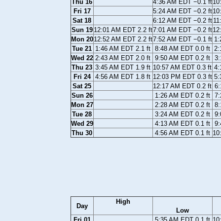
Thu 16
4:36 AM EDT −0.1 ft
10
Fri 17
5:24 AM EDT −0.2 ft
10
Sat 18
6:12 AM EDT −0.2 ft
11
Sun 19
12:01 AM EDT 2.2 ft
7:01 AM EDT −0.2 ft
12
Mon 20
12:52 AM EDT 2.2 ft
7:52 AM EDT −0.1 ft
1:
Tue 21
1:46 AM EDT 2.1 ft
8:48 AM EDT 0.0 ft
2:
Wed 22
2:43 AM EDT 2.0 ft
9:50 AM EDT 0.2 ft
3:
Thu 23
3:45 AM EDT 1.9 ft
10:57 AM EDT 0.3 ft
4:
Fri 24
4:56 AM EDT 1.8 ft
12:03 PM EDT 0.3 ft
5:
Sat 25
12:17 AM EDT 0.2 ft
6:
Sun 26
1:26 AM EDT 0.2 ft
7:
Mon 27
2:28 AM EDT 0.2 ft
8:
Tue 28
3:24 AM EDT 0.2 ft
9:
Wed 29
4:13 AM EDT 0.1 ft
9:
Thu 30
4:56 AM EDT 0.1 ft
10
High
Day
Low
Fri 01
5:35 AM EDT 0.1 ft
10