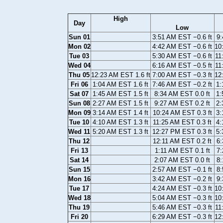
High
Day
Low
Sun 01
3:51 AM EST −0.6 ft
9:
Mon 02
4:42 AM EST −0.6 ft
10
Tue 03
5:30 AM EST −0.6 ft
11
Wed 04
6:16 AM EST −0.5 ft
11
Thu 05
12:23 AM EST 1.6 ft
7:00 AM EST −0.3 ft
12
Fri 06
1:04 AM EST 1.6 ft
7:46 AM EST −0.2 ft
1:
Sat 07
1:45 AM EST 1.5 ft
8:34 AM EST 0.0 ft
1:
Sun 08
2:27 AM EST 1.5 ft
9:27 AM EST 0.2 ft
2:
Mon 09
3:14 AM EST 1.4 ft
10:24 AM EST 0.3 ft
3:
Tue 10
4:10 AM EST 1.3 ft
11:25 AM EST 0.3 ft
4:
Wed 11
5:20 AM EST 1.3 ft
12:27 PM EST 0.3 ft
5:
Thu 12
12:11 AM EST 0.2 ft
6:
Fri 13
1:11 AM EST 0.1 ft
7:
Sat 14
2:07 AM EST 0.0 ft
8:
Sun 15
2:57 AM EST −0.1 ft
8:
Mon 16
3:42 AM EST −0.2 ft
9:
Tue 17
4:24 AM EST −0.3 ft
10
Wed 18
5:04 AM EST −0.3 ft
10
Thu 19
5:46 AM EST −0.3 ft
11
Fri 20
6:29 AM EST −0.3 ft
12