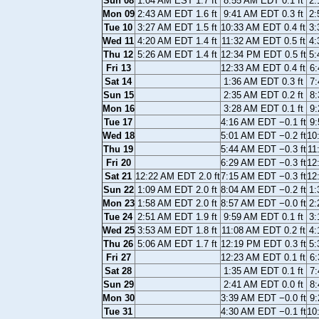
Sun 08
1:04 AM EST 1.7 ft
8:55 AM EDT 0.1 ft
2:
Mon 09
2:43 AM EDT 1.6 ft
9:41 AM EDT 0.3 ft
2:
Tue 10
3:27 AM EDT 1.5 ft
10:33 AM EDT 0.4 ft
3:
Wed 11
4:20 AM EDT 1.4 ft
11:32 AM EDT 0.5 ft
4:
Thu 12
5:26 AM EDT 1.4 ft
12:34 PM EDT 0.5 ft
5:
Fri 13
12:33 AM EDT 0.4 ft
6:
Sat 14
1:36 AM EDT 0.3 ft
7:
Sun 15
2:35 AM EDT 0.2 ft
8:
Mon 16
3:28 AM EDT 0.1 ft
9:
Tue 17
4:16 AM EDT −0.1 ft
9:
Wed 18
5:01 AM EDT −0.2 ft
10
Thu 19
5:44 AM EDT −0.3 ft
11
Fri 20
6:29 AM EDT −0.3 ft
12
Sat 21
12:22 AM EDT 2.0 ft
7:15 AM EDT −0.3 ft
12
Sun 22
1:09 AM EDT 2.0 ft
8:04 AM EDT −0.2 ft
1:
Mon 23
1:58 AM EDT 2.0 ft
8:57 AM EDT −0.0 ft
2:
Tue 24
2:51 AM EDT 1.9 ft
9:59 AM EDT 0.1 ft
3:
Wed 25
3:53 AM EDT 1.8 ft
11:08 AM EDT 0.2 ft
4:
Thu 26
5:06 AM EDT 1.7 ft
12:19 PM EDT 0.3 ft
5:
Fri 27
12:23 AM EDT 0.1 ft
6:
Sat 28
1:35 AM EDT 0.1 ft
7:
Sun 29
2:41 AM EDT 0.0 ft
8:
Mon 30
3:39 AM EDT −0.0 ft
9:
Tue 31
4:30 AM EDT −0.1 ft
10