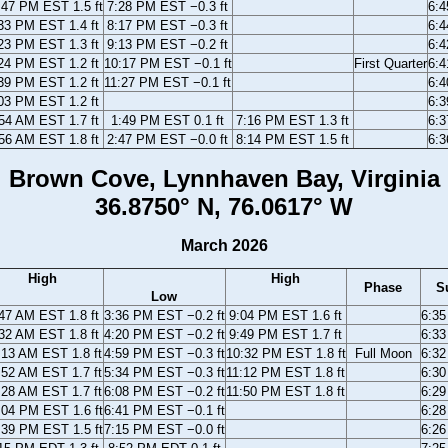
:47 PM EST 1.5 ft
7:28 PM EST −0.3 ft
6:
33 PM EST 1.4 ft
8:17 PM EST −0.3 ft
6:
23 PM EST 1.3 ft
9:13 PM EST −0.2 ft
6:
24 PM EST 1.2 ft
10:17 PM EST −0.1 ft
First Quarter
6:
39 PM EST 1.2 ft
11:27 PM EST −0.1 ft
6:
03 PM EST 1.2 ft
6:
54 AM EST 1.7 ft
1:49 PM EST 0.1 ft
7:16 PM EST 1.3 ft
6:
56 AM EST 1.8 ft
2:47 PM EST −0.0 ft
8:14 PM EST 1.5 ft
6:
Brown Cove, Lynnhaven Bay, Virginia
36.8750° N, 76.0617° W
March 2026
High
High
Phase
S
Low
47 AM EST 1.8 ft
3:36 PM EST −0.2 ft
9:04 PM EST 1.6 ft
6:3
32 AM EST 1.8 ft
4:20 PM EST −0.2 ft
9:49 PM EST 1.7 ft
6:3
:13 AM EST 1.8 ft
4:59 PM EST −0.3 ft
10:32 PM EST 1.8 ft
Full Moon
6:3
:52 AM EST 1.7 ft
5:34 PM EST −0.3 ft
11:12 PM EST 1.8 ft
6:3
:28 AM EST 1.7 ft
6:08 PM EST −0.2 ft
11:50 PM EST 1.8 ft
6:2
:04 PM EST 1.6 ft
6:41 PM EST −0.1 ft
6:2
:39 PM EST 1.5 ft
7:15 PM EST −0.0 ft
6:2