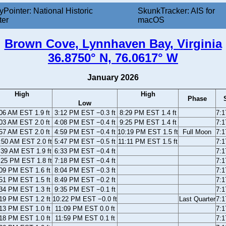
yPointer: National Historic
SkunkTracker: AIS for
ter
macOS
Brown Cove, Lynnhaven Bay, Virginia
36.8750° N, 76.0617° W
January 2026
High
High
Phase
Low
06 AM EST 1.9 ft
3:12 PM EST −0.3 ft
8:29 PM EST 1.4 ft
7:
03 AM EST 2.0 ft
4:08 PM EST −0.4 ft
9:25 PM EST 1.4 ft
7:
57 AM EST 2.0 ft
4:59 PM EST −0.4 ft
10:19 PM EST 1.5 ft
Full Moon
7:
:50 AM EST 2.0 ft
5:47 PM EST −0.5 ft
11:11 PM EST 1.5 ft
7:
:39 AM EST 1.9 ft
6:33 PM EST −0.4 ft
7:
:25 PM EST 1.8 ft
7:18 PM EST −0.4 ft
7:
09 PM EST 1.6 ft
8:04 PM EST −0.3 ft
7:
51 PM EST 1.5 ft
8:49 PM EST −0.2 ft
7:
34 PM EST 1.3 ft
9:35 PM EST −0.1 ft
7:
19 PM EST 1.2 ft
10:22 PM EST −0.0 ft
Last Quarter
7:
13 PM EST 1.0 ft
11:09 PM EST 0.0 ft
7:
18 PM EST 1.0 ft
11:59 PM EST 0.1 ft
7: