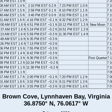
26 PM EST 1.0 ft
7:
08 AM EST 1.4 ft
2:10 PM EST 0.2 ft
7:23 PM EST 1.0 ft
7:
57 AM EST 1.5 ft
2:58 PM EST 0.1 ft
8:10 PM EST 1.1 ft
7:
40 AM EST 1.5 ft
3:40 PM EST 0.0 ft
8:52 PM EST 1.1 ft
7:
21 AM EST 1.6 ft
4:16 PM EST −0.1 ft
9:32 PM EST 1.2 ft
7:
:00 AM EST 1.6 ft
4:51 PM EST −0.1 ft
10:12 PM EST 1.3 ft
New Moon
7:
:37 AM EST 1.6 ft
5:24 PM EST −0.2 ft
10:51 PM EST 1.3 ft
7:
:13 AM EST 1.6 ft
5:59 PM EST −0.3 ft
11:30 PM EST 1.4 ft
7:
:49 AM EST 1.6 ft
6:35 PM EST −0.3 ft
7:
:26 PM EST 1.6 ft
7:13 PM EST −0.3 ft
7:
06 PM EST 1.5 ft
7:55 PM EST −0.3 ft
7:
50 PM EST 1.4 ft
8:42 PM EST −0.3 ft
7:
39 PM EST 1.3 ft
9:36 PM EST −0.3 ft
First Quarter
7:
38 PM EST 1.2 ft
10:34 PM EST −0.2 ft
7:
49 PM EST 1.1 ft
11:38 PM EST −0.2 ft
7:
08 PM EST 1.1 ft
7:
57 AM EST 1.7 ft
2:00 PM EST −0.1 ft
7:20 PM EST 1.2 ft
7:
01 AM EST 1.8 ft
3:02 PM EST −0.2 ft
8:21 PM EST 1.3 ft
7:
57 AM EST 1.8 ft
3:55 PM EST −0.3 ft
9:15 PM EST 1.4 ft
7:
Brown Cove, Lynnhaven Bay, Virginia
36.8750° N, 76.0617° W