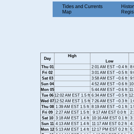
Tides and Currents
Histor
Map
Regis
High
Day
Low
Thu 01
2:01 AM EST −0.4 ft
8:
Fri 02
3:01 AM EST −0.5 ft
9:
Sat 03
3:58 AM EST −0.6 ft
9:
Sun 04
4:52 AM EST −0.6 ft
10
Mon 05
5:44 AM EST −0.6 ft
11
Tue 06
12:02 AM EST 1.5 ft
6:34 AM EST −0.5 ft
12
Wed 07
12:52 AM EST 1.5 ft
7:26 AM EST −0.3 ft
1:
Thu 08
1:39 AM EST 1.5 ft
8:19 AM EST −0.1 ft
1:
Fri 09
2:27 AM EST 1.5 ft
9:17 AM EST 0.0 ft
2:
Sat 10
3:18 AM EST 1.4 ft
10:16 AM EST 0.1 ft
3:
Sun 11
4:13 AM EST 1.4 ft
11:17 AM EST 0.2 ft
4:
Mon 12
5:13 AM EST 1.4 ft
12:17 PM EST 0.2 ft
5: