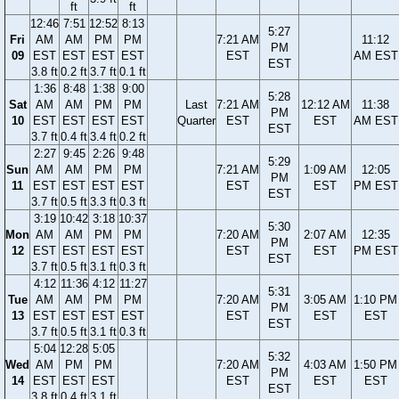
ft
ft
12:46
7:51
12:52
8:13
5:27
Fri
AM
AM
PM
PM
7:21 AM
11:12
PM
09
EST
EST
EST
EST
EST
AM EST
EST
3.8 ft
0.2 ft
3.7 ft
0.1 ft
1:36
8:48
1:38
9:00
5:28
Sat
AM
AM
PM
PM
Last
7:21 AM
12:12 AM
11:38
PM
10
EST
EST
EST
EST
Quarter
EST
EST
AM EST
EST
3.7 ft
0.4 ft
3.4 ft
0.2 ft
2:27
9:45
2:26
9:48
5:29
Sun
AM
AM
PM
PM
7:21 AM
1:09 AM
12:05
PM
11
EST
EST
EST
EST
EST
EST
PM EST
EST
3.7 ft
0.5 ft
3.3 ft
0.3 ft
3:19
10:42
3:18
10:37
5:30
Mon
AM
AM
PM
PM
7:20 AM
2:07 AM
12:35
PM
12
EST
EST
EST
EST
EST
EST
PM EST
EST
3.7 ft
0.5 ft
3.1 ft
0.3 ft
4:12
11:36
4:12
11:27
5:31
Tue
AM
AM
PM
PM
7:20 AM
3:05 AM
1:10 PM
PM
13
EST
EST
EST
EST
EST
EST
EST
EST
3.7 ft
0.5 ft
3.1 ft
0.3 ft
5:04
12:28
5:05
5:32
Wed
AM
PM
PM
7:20 AM
4:03 AM
1:50 PM
PM
14
EST
EST
EST
EST
EST
EST
EST
3.8 ft
0.4 ft
3.1 ft