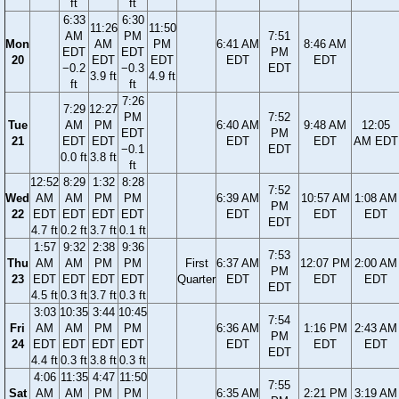
ft
ft
6:33
6:30
11:26
11:50
AM
PM
7:51
Mon
AM
PM
6:41 AM
8:46 AM
EDT
EDT
PM
20
EDT
EDT
EDT
EDT
−0.2
−0.3
EDT
3.9 ft
4.9 ft
ft
ft
7:26
7:29
12:27
PM
7:52
Tue
AM
PM
6:40 AM
9:48 AM
12:05
EDT
PM
21
EDT
EDT
EDT
EDT
AM EDT
−0.1
EDT
0.0 ft
3.8 ft
ft
12:52
8:29
1:32
8:28
7:52
Wed
AM
AM
PM
PM
6:39 AM
10:57 AM
1:08 AM
PM
22
EDT
EDT
EDT
EDT
EDT
EDT
EDT
EDT
4.7 ft
0.2 ft
3.7 ft
0.1 ft
1:57
9:32
2:38
9:36
7:53
Thu
AM
AM
PM
PM
First
6:37 AM
12:07 PM
2:00 AM
PM
23
EDT
EDT
EDT
EDT
Quarter
EDT
EDT
EDT
EDT
4.5 ft
0.3 ft
3.7 ft
0.3 ft
3:03
10:35
3:44
10:45
7:54
Fri
AM
AM
PM
PM
6:36 AM
1:16 PM
2:43 AM
PM
24
EDT
EDT
EDT
EDT
EDT
EDT
EDT
EDT
4.4 ft
0.3 ft
3.8 ft
0.3 ft
4:06
11:35
4:47
11:50
7:55
Sat
AM
AM
PM
PM
6:35 AM
2:21 PM
3:19 AM