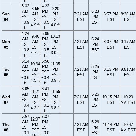
ft
ft
3:32
4:22
8:55
9:20
AM
PM
5:23
Sun
AM
PM
7:21 AM
6:57 PM
8:36 AM
EST
EST
PM
04
EST
EST
EST
EST
EST
−0.9
−0.5
EST
4.9 ft
4.0 ft
ft
ft
4:24
5:09
9:46
10:13
AM
PM
5:24
Mon
AM
PM
7:21 AM
8:07 PM
9:17 AM
EST
EST
PM
05
EST
EST
EST
EST
EST
−0.8
−0.5
EST
4.7 ft
3.9 ft
ft
ft
5:14
5:56
10:34
11:05
AM
PM
5:25
Tue
AM
PM
7:21 AM
9:13 PM
9:51 AM
EST
EST
PM
06
EST
EST
EST
EST
EST
−0.6
−0.4
EST
4.5 ft
3.9 ft
ft
ft
6:05
6:41
11:21
11:55
AM
PM
5:26
Wed
AM
PM
7:21 AM
10:15 PM
10:20
EST
EST
PM
07
EST
EST
EST
EST
AM EST
−0.4
−0.2
EST
4.2 ft
3.8 ft
ft
ft
6:57
7:27
12:07
AM
PM
5:26
Thu
PM
7:21 AM
11:14 PM
10:47
EST
EST
PM
08
EST
EST
EST
AM EST
−0.1
−0.0
EST
3.9 ft