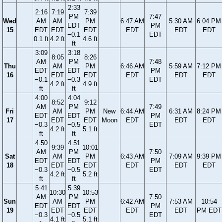
2:33
2:16
7:19
7:39
PM
7:47
Wed
AM
AM
PM
6:47 AM
5:30 AM
6:04 PM
EDT
PM
15
EDT
EDT
EDT
EDT
EDT
EDT
−0.1
EDT
0.1 ft
4.2 ft
4.6 ft
ft
3:09
3:18
8:05
8:26
AM
PM
7:48
Thu
AM
PM
6:46 AM
5:59 AM
7:12 PM
EDT
EDT
PM
16
EDT
EDT
EDT
EDT
EDT
−0.1
−0.3
EDT
4.2 ft
4.9 ft
ft
ft
4:00
4:04
8:52
9:12
AM
PM
7:49
Fri
AM
PM
New
6:44 AM
6:31 AM
8:24 PM
EDT
EDT
PM
17
EDT
EDT
Moon
EDT
EDT
EDT
−0.3
−0.5
EDT
4.2 ft
5.1 ft
ft
ft
4:50
4:51
9:39
10:01
AM
PM
7:50
Sat
AM
PM
6:43 AM
7:09 AM
9:39 PM
EDT
EDT
PM
18
EDT
EDT
EDT
EDT
EDT
−0.3
−0.5
EDT
4.2 ft
5.2 ft
ft
ft
5:41
5:39
10:30
10:53
AM
PM
7:50
Sun
AM
PM
6:42 AM
7:53 AM
10:54
EDT
EDT
PM
19
EDT
EDT
EDT
EDT
PM EDT
−0.3
−0.5
EDT
4.1 ft
5.1 ft