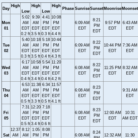
High
High
High
Day
Phase
Sunrise
Sunset
Moonrise
Moonset
Low
Low
5:02
9:39
4:41
10:08
8:21
Mon
AM
AM
PM
PM
6:09 AM
9:57 PM
6:43 AM
PM
01
EDT
EDT
EDT
EDT
EDT
EDT
EDT
EDT
0.2 ft
3.5 ft
0.3 ft
4.4 ft
5:40
10:18
5:18
10:44
8:22
Tue
AM
AM
PM
PM
6:09 AM
10:44 PM
7:36 AM
PM
02
EDT
EDT
EDT
EDT
EDT
EDT
EDT
EDT
0.3 ft
3.5 ft
0.4 ft
4.3 ft
6:17
10:58
5:54
11:20
8:22
Wed
AM
AM
PM
PM
6:08 AM
11:25 PM
8:32 AM
PM
03
EDT
EDT
EDT
EDT
EDT
EDT
EDT
EDT
0.4 ft
3.4 ft
0.4 ft
4.2 ft
6:53
11:38
6:34
11:57
8:23
Thu
AM
AM
PM
PM
6:08 AM
9:31 AM
PM
04
EDT
EDT
EDT
EDT
EDT
EDT
EDT
0.5 ft
3.3 ft
0.5 ft
4.1 ft
7:31
12:20
7:18
8:23
Fri
AM
PM
PM
6:08 AM
12:00 AM
10:31
PM
05
EDT
EDT
EDT
EDT
EDT
AM EDT
EDT
0.5 ft
3.4 ft
0.6 ft
12:37
8:12
1:05
8:08
8:24
Sat
AM
AM
PM
PM
6:08 AM
12:32 AM
11:30
PM