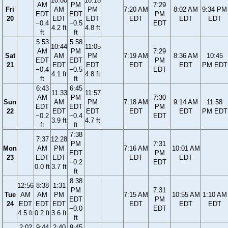
10:00
10:18
AM
PM
7:29
Fri
AM
PM
7:20 AM
8:02 AM
9:34 PM
EDT
EDT
PM
20
EDT
EDT
EDT
EDT
EDT
−0.4
−0.5
EDT
4.2 ft
4.8 ft
ft
ft
5:53
5:58
10:44
11:05
AM
PM
7:29
Sat
AM
PM
7:19 AM
8:36 AM
10:45
EDT
EDT
PM
21
EDT
EDT
EDT
EDT
PM EDT
−0.4
−0.5
EDT
4.1 ft
4.8 ft
ft
ft
6:43
6:45
11:33
11:57
AM
PM
7:30
Sun
AM
PM
7:18 AM
9:14 AM
11:58
EDT
EDT
PM
22
EDT
EDT
EDT
EDT
PM EDT
−0.2
−0.4
EDT
3.9 ft
4.7 ft
ft
ft
7:38
7:37
12:28
PM
7:31
Mon
AM
PM
7:16 AM
10:01 AM
EDT
PM
23
EDT
EDT
EDT
EDT
−0.2
EDT
0.0 ft
3.7 ft
ft
8:38
12:56
8:38
1:31
PM
7:31
Tue
AM
AM
PM
7:15 AM
10:55 AM
1:10 AM
EDT
PM
24
EDT
EDT
EDT
EDT
EDT
EDT
−0.0
EDT
4.5 ft
0.2 ft
3.6 ft
ft
2:02
9:44
2:40
9:45