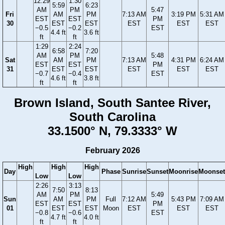
12:29
1:30
5:59
6:23
AM
PM
5:47
Fri
AM
PM
7:13 AM
3:19 PM
5:31 AM
EST
EST
PM
30
EST
EST
EST
EST
EST
−0.5
−0.2
EST
4.4 ft
3.6 ft
ft
ft
1:29
2:24
6:58
7:20
AM
PM
5:48
Sat
AM
PM
7:13 AM
4:31 PM
6:24 AM
EST
EST
PM
31
EST
EST
EST
EST
EST
−0.7
−0.4
EST
4.6 ft
3.8 ft
ft
ft
Brown Island, South Santee River,
South Carolina
33.1500° N, 79.3333° W
February 2026
High
High
High
Day
Phase
Sunrise
Sunset
Moonrise
Moonset
Low
Low
2:26
3:13
7:50
8:13
AM
PM
5:49
Sun
AM
PM
Full
7:12 AM
5:43 PM
7:09 AM
EST
EST
PM
01
EST
EST
Moon
EST
EST
EST
−0.8
−0.6
EST
4.7 ft
4.0 ft
ft
ft