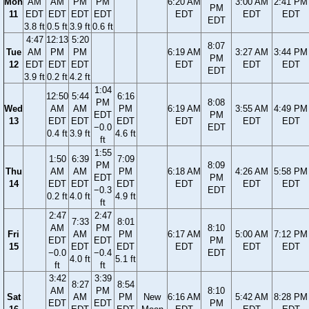
Mon
AM
AM
PM
PM
6:20 AM
3:00 AM
2:41 PM
PM
11
EDT
EDT
EDT
EDT
EDT
EDT
EDT
EDT
3.8 ft
0.5 ft
3.9 ft
0.6 ft
4:47
12:13
5:20
8:07
Tue
AM
PM
PM
6:19 AM
3:27 AM
3:44 PM
PM
12
EDT
EDT
EDT
EDT
EDT
EDT
EDT
3.9 ft
0.2 ft
4.2 ft
1:04
12:50
5:44
6:16
PM
8:08
Wed
AM
AM
PM
6:19 AM
3:55 AM
4:49 PM
EDT
PM
13
EDT
EDT
EDT
EDT
EDT
EDT
−0.0
EDT
0.4 ft
3.9 ft
4.6 ft
ft
1:55
1:50
6:39
7:09
PM
8:09
Thu
AM
AM
PM
6:18 AM
4:26 AM
5:58 PM
EDT
PM
14
EDT
EDT
EDT
EDT
EDT
EDT
−0.3
EDT
0.2 ft
4.0 ft
4.9 ft
ft
2:47
2:47
7:33
8:01
AM
PM
8:10
Fri
AM
PM
6:17 AM
5:00 AM
7:12 PM
EDT
EDT
PM
15
EDT
EDT
EDT
EDT
EDT
−0.0
−0.4
EDT
4.0 ft
5.1 ft
ft
ft
3:42
3:39
8:27
8:54
AM
PM
8:10
Sat
AM
PM
New
6:16 AM
5:42 AM
8:28 PM
EDT
EDT
PM