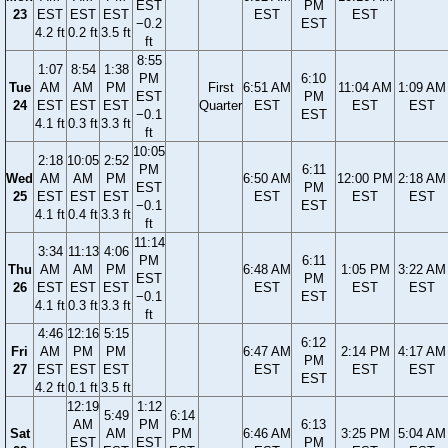
EST
PM
23
EST
EST
EST
EST
EST
−0.2
EST
4.2 ft
0.2 ft
3.5 ft
ft
8:55
1:07
8:54
1:38
PM
6:10
Tue
AM
AM
PM
First
6:51 AM
11:04 AM
1:09 AM
EST
PM
24
EST
EST
EST
Quarter
EST
EST
EST
−0.1
EST
4.1 ft
0.3 ft
3.3 ft
ft
10:05
2:18
10:05
2:52
PM
6:11
Wed
AM
AM
PM
6:50 AM
12:00 PM
2:18 AM
EST
PM
25
EST
EST
EST
EST
EST
EST
−0.1
EST
4.1 ft
0.4 ft
3.3 ft
ft
11:14
3:34
11:13
4:06
PM
6:11
Thu
AM
AM
PM
6:48 AM
1:05 PM
3:22 AM
EST
PM
26
EST
EST
EST
EST
EST
EST
−0.1
EST
4.1 ft
0.3 ft
3.3 ft
ft
4:46
12:16
5:15
6:12
Fri
AM
PM
PM
6:47 AM
2:14 PM
4:17 AM
PM
27
EST
EST
EST
EST
EST
EST
EST
4.2 ft
0.1 ft
3.5 ft
12:19
1:12
5:49
6:14
AM
PM
6:13
Sat
AM
PM
6:46 AM
3:25 PM
5:04 AM
EST
EST
PM