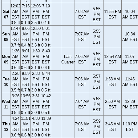
ft
ft
12:02
7:15
12:06
7:19
5:55
Sat
AM
AM
PM
PM
7:08 AM
11:55 PM
10:04
PM
07
EST
EST
EST
EST
EST
EST
AM EST
EST
3.8 ft
0.1 ft
3.5 ft
0.1 ft
12:47
8:06
12:50
8:01
5:55
Sun
AM
AM
PM
PM
7:07 AM
10:34
PM
08
EST
EST
EST
EST
EST
AM EST
EST
3.7 ft
0.4 ft
3.3 ft
0.3 ft
1:36
9:01
1:39
8:49
5:56
Mon
AM
AM
PM
PM
Last
7:06 AM
12:54 AM
11:07
PM
09
EST
EST
EST
EST
Quarter
EST
EST
AM EST
EST
3.6 ft
0.6 ft
3.1 ft
0.4 ft
2:28
9:59
2:33
9:44
5:57
Tue
AM
AM
PM
PM
7:05 AM
1:53 AM
11:45
PM
10
EST
EST
EST
EST
EST
EST
AM EST
EST
3.5 ft
0.7 ft
3.0 ft
0.5 ft
3:26
10:56
3:31
10:42
5:58
Wed
AM
AM
PM
PM
7:04 AM
2:50 AM
12:29
PM
11
EST
EST
EST
EST
EST
EST
PM EST
EST
3.5 ft
0.7 ft
3.0 ft
0.5 ft
4:24
11:51
4:30
11:39
5:59
Thu
AM
AM
PM
PM
7:03 AM
3:45 AM
1:19 PM
PM
12
EST
EST
EST
EST
EST
EST
EST
EST
3.6 ft
0.6 ft
3.0 ft
0.4 ft