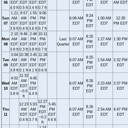
06
EDT
EDT
EDT
EDT
EDT
EDT
AM EDT
EDT
4.0 ft
0.5 ft
3.4 ft
0.7 ft
1:21
8:57
1:55
9:06
8:24
Sun
AM
AM
PM
PM
6:08 AM
1:00 AM
12:30
PM
07
EDT
EDT
EDT
EDT
EDT
EDT
PM EDT
EDT
3.9 ft
0.4 ft
3.6 ft
0.7 ft
2:10
9:46
2:48
10:11
8:25
Mon
AM
AM
PM
PM
Last
6:07 AM
1:27 AM
1:30 PM
PM
08
EDT
EDT
EDT
EDT
Quarter
EDT
EDT
EDT
EDT
3.9 ft
0.3 ft
3.8 ft
0.7 ft
3:04
10:38
3:45
11:18
8:25
Tue
AM
AM
PM
PM
6:07 AM
1:54 AM
2:32 PM
PM
09
EDT
EDT
EDT
EDT
EDT
EDT
EDT
EDT
3.8 ft
0.1 ft
4.1 ft
0.6 ft
11:32
4:02
4:45
AM
8:26
Wed
AM
PM
6:07 AM
2:23 AM
3:37 PM
EDT
PM
10
EDT
EDT
EDT
EDT
EDT
−0.0
EDT
3.8 ft
4.4 ft
ft
12:27
12:23
5:03
5:45
PM
8:26
Thu
AM
AM
PM
6:07 AM
2:54 AM
4:47 PM
EDT
PM
11
EDT
EDT
EDT
EDT
EDT
EDT
−0.2
EDT
0.4 ft
3.7 ft
4.6 ft
ft
1:24