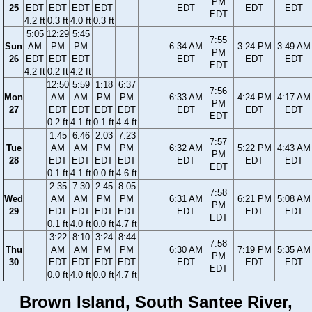
PM
25
EDT
EDT
EDT
EDT
EDT
EDT
EDT
EDT
4.2 ft
0.3 ft
4.0 ft
0.3 ft
5:05
12:29
5:45
7:55
Sun
AM
PM
PM
6:34 AM
3:24 PM
3:49 AM
PM
26
EDT
EDT
EDT
EDT
EDT
EDT
EDT
4.2 ft
0.2 ft
4.2 ft
12:50
5:59
1:18
6:37
7:56
Mon
AM
AM
PM
PM
6:33 AM
4:24 PM
4:17 AM
PM
27
EDT
EDT
EDT
EDT
EDT
EDT
EDT
EDT
0.2 ft
4.1 ft
0.1 ft
4.4 ft
1:45
6:46
2:03
7:23
7:57
Tue
AM
AM
PM
PM
6:32 AM
5:22 PM
4:43 AM
PM
28
EDT
EDT
EDT
EDT
EDT
EDT
EDT
EDT
0.1 ft
4.1 ft
0.0 ft
4.6 ft
2:35
7:30
2:45
8:05
7:58
Wed
AM
AM
PM
PM
6:31 AM
6:21 PM
5:08 AM
PM
29
EDT
EDT
EDT
EDT
EDT
EDT
EDT
EDT
0.1 ft
4.0 ft
0.0 ft
4.7 ft
3:22
8:10
3:24
8:44
7:58
Thu
AM
AM
PM
PM
6:30 AM
7:19 PM
5:35 AM
PM
30
EDT
EDT
EDT
EDT
EDT
EDT
EDT
EDT
0.0 ft
4.0 ft
0.0 ft
4.7 ft
Brown Island, South Santee River,