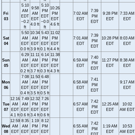
5:10
5:10
9:58
10:26
AM
PM
7:39
Fri
AM
PM
7:02 AM
9:28 PM
7:33 AM
EDT
EDT
PM
03
EDT
EDT
EDT
EDT
EDT
−0.2
−0.0
EDT
4.0 ft
4.6 ft
ft
ft
5:50
10:34
5:43
11:02
7:39
Sat
AM
AM
PM
PM
7:01 AM
10:28 PM
8:03 AM
PM
04
EDT
EDT
EDT
EDT
EDT
EDT
EDT
EDT
0.0 ft
3.9 ft
0.1 ft
4.4 ft
6:29
11:11
6:14
11:38
7:40
Sun
AM
AM
PM
PM
6:59 AM
11:27 PM
8:38 AM
PM
05
EDT
EDT
EDT
EDT
EDT
EDT
EDT
EDT
0.2 ft
3.7 ft
0.3 ft
4.3 ft
7:08
11:50
6:48
7:41
Mon
AM
AM
PM
6:58 AM
9:17 AM
PM
06
EDT
EDT
EDT
EDT
EDT
EDT
0.4 ft
3.5 ft
0.5 ft
12:16
7:49
12:32
7:26
7:42
Tue
AM
AM
PM
PM
6:57 AM
12:25 AM
10:02
PM
07
EDT
EDT
EDT
EDT
EDT
EDT
AM EDT
EDT
4.1 ft
0.6 ft
3.4 ft
0.6 ft
12:59
8:35
1:19
8:12
7:42
Wed
AM
AM
PM
PM
6:55 AM
1:19 AM
10:53
PM
08
EDT
EDT
EDT
EDT
EDT
EDT
AM EDT
EDT