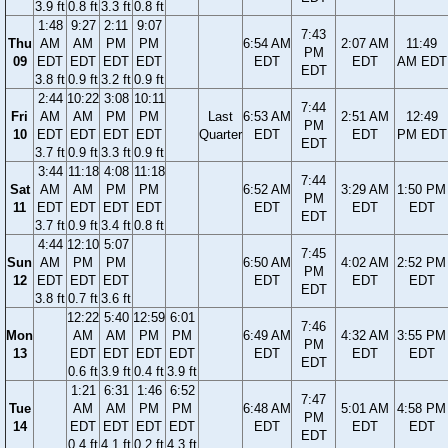
3.9 ft
0.8 ft
3.3 ft
0.8 ft
1:48
9:27
2:11
9:07
7:43
Thu
AM
AM
PM
PM
6:54 AM
2:07 AM
11:49
PM
09
EDT
EDT
EDT
EDT
EDT
EDT
AM EDT
EDT
3.8 ft
0.9 ft
3.2 ft
0.9 ft
2:44
10:22
3:08
10:11
7:44
Fri
AM
AM
PM
PM
Last
6:53 AM
2:51 AM
12:49
PM
10
EDT
EDT
EDT
EDT
Quarter
EDT
EDT
PM EDT
EDT
3.7 ft
0.9 ft
3.3 ft
0.9 ft
3:44
11:18
4:08
11:18
7:44
Sat
AM
AM
PM
PM
6:52 AM
3:29 AM
1:50 PM
PM
11
EDT
EDT
EDT
EDT
EDT
EDT
EDT
EDT
3.7 ft
0.9 ft
3.4 ft
0.8 ft
4:44
12:10
5:07
7:45
Sun
AM
PM
PM
6:50 AM
4:02 AM
2:52 PM
PM
12
EDT
EDT
EDT
EDT
EDT
EDT
EDT
3.8 ft
0.7 ft
3.6 ft
12:22
5:40
12:59
6:01
7:46
Mon
AM
AM
PM
PM
6:49 AM
4:32 AM
3:55 PM
PM
13
EDT
EDT
EDT
EDT
EDT
EDT
EDT
EDT
0.6 ft
3.9 ft
0.4 ft
3.9 ft
1:21
6:31
1:46
6:52
7:47
Tue
AM
AM
PM
PM
6:48 AM
5:01 AM
4:58 PM
PM
14
EDT
EDT
EDT
EDT
EDT
EDT
EDT
EDT
0.4 ft
4.1 ft
0.2 ft
4.3 ft