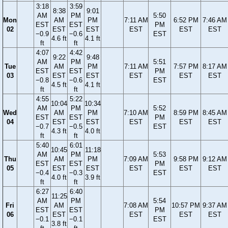
3:18
3:59
8:38
9:01
AM
PM
5:50
Mon
AM
PM
7:11 AM
6:52 PM
7:46 AM
EST
EST
PM
02
EST
EST
EST
EST
EST
−0.9
−0.6
EST
4.6 ft
4.1 ft
ft
ft
4:07
4:42
9:22
9:48
AM
PM
5:51
Tue
AM
PM
7:11 AM
7:57 PM
8:17 AM
EST
EST
PM
03
EST
EST
EST
EST
EST
−0.8
−0.6
EST
4.5 ft
4.1 ft
ft
ft
4:55
5:22
10:04
10:34
AM
PM
5:52
Wed
AM
PM
7:10 AM
8:59 PM
8:45 AM
EST
EST
PM
04
EST
EST
EST
EST
EST
−0.7
−0.5
EST
4.3 ft
4.0 ft
ft
ft
5:40
6:01
10:45
11:18
AM
PM
5:53
Thu
AM
PM
7:09 AM
9:58 PM
9:12 AM
EST
EST
PM
05
EST
EST
EST
EST
EST
−0.4
−0.3
EST
4.0 ft
3.9 ft
ft
ft
6:27
6:40
11:25
AM
PM
5:54
Fri
AM
7:08 AM
10:57 PM
9:37 AM
EST
EST
PM
06
EST
EST
EST
EST
−0.1
−0.1
EST
3.8 ft