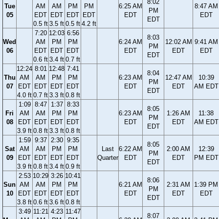
8:02
Tue
AM
AM
PM
PM
6:25 AM
8:47 AM
PM
05
EDT
EDT
EDT
EDT
EDT
EDT
EDT
0.5 ft
3.5 ft
0.5 ft
4.2 ft
7:20
12:03
6:56
8:03
Wed
AM
PM
PM
6:24 AM
12:02 AM
9:41 AM
PM
06
EDT
EDT
EDT
EDT
EDT
EDT
EDT
0.6 ft
3.4 ft
0.7 ft
12:24
8:01
12:48
7:41
8:04
Thu
AM
AM
PM
PM
6:23 AM
12:47 AM
10:39
PM
07
EDT
EDT
EDT
EDT
EDT
EDT
AM EDT
EDT
4.0 ft
0.7 ft
3.3 ft
0.8 ft
1:09
8:47
1:37
8:33
8:05
Fri
AM
AM
PM
PM
6:23 AM
1:26 AM
11:38
PM
08
EDT
EDT
EDT
EDT
EDT
EDT
AM EDT
EDT
3.9 ft
0.8 ft
3.3 ft
0.8 ft
1:59
9:37
2:30
9:35
8:05
Sat
AM
AM
PM
PM
Last
6:22 AM
2:00 AM
12:39
PM
09
EDT
EDT
EDT
EDT
Quarter
EDT
EDT
PM EDT
EDT
3.9 ft
0.8 ft
3.4 ft
0.9 ft
2:53
10:29
3:26
10:41
8:06
Sun
AM
AM
PM
PM
6:21 AM
2:31 AM
1:39 PM
PM
10
EDT
EDT
EDT
EDT
EDT
EDT
EDT
EDT
3.8 ft
0.6 ft
3.6 ft
0.8 ft
3:49
11:21
4:23
11:47
8:07