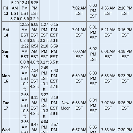
5:20
12:41
5:25
6:00
Fri
AM
PM
PM
7:02 AM
4:36 AM
2:16 PM
PM
13
EST
EST
EST
EST
EST
EST
EST
3.7 ft
0.5 ft
3.2 ft
12:32
6:09
1:27
6:15
6:01
Sat
AM
AM
PM
PM
7:01 AM
5:21 AM
3:16 PM
PM
14
EST
EST
EST
EST
EST
EST
EST
EST
0.2 ft
3.9 ft
0.3 ft
3.3 ft
1:22
6:54
2:10
6:59
6:02
Sun
AM
AM
PM
PM
7:00 AM
6:01 AM
4:19 PM
PM
15
EST
EST
EST
EST
EST
EST
EST
EST
0.0 ft
4.0 ft
0.1 ft
3.5 ft
2:09
2:49
7:34
7:40
AM
PM
6:03
Mon
AM
PM
6:59 AM
6:36 AM
5:23 PM
EST
EST
PM
16
EST
EST
EST
EST
EST
−0.2
−0.1
EST
4.2 ft
3.7 ft
ft
ft
2:53
3:27
8:11
8:19
AM
PM
6:04
Tue
AM
PM
New
6:58 AM
7:07 AM
6:26 PM
EST
EST
PM
17
EST
EST
Moon
EST
EST
EST
−0.3
−0.3
EST
4.2 ft
3.9 ft
ft
ft
3:36
4:04
8:47
8:57
AM
PM
6:05
Wed
AM
PM
6:57 AM
7:36 AM
7:30 PM
EST
EST
PM