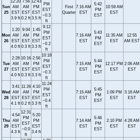
12:20
7:56
12:43
PM
5:42
Sun
AM
AM
PM
First
7:16 AM
10:59 AM
EST
PM
25
EST
EST
EST
Quarter
EST
EST
−0.3
EST
3.9 ft
0.2 ft
3.5 ft
ft
9:12
1:20
9:04
1:45
PM
5:43
Mon
AM
AM
PM
7:16 AM
11:35 AM
12:55
EST
PM
26
EST
EST
EST
EST
EST
AM EST
−0.2
EST
4.0 ft
0.3 ft
3.3 ft
ft
10:18
2:28
10:16
2:56
PM
5:44
Tue
AM
AM
PM
7:15 AM
12:17 PM
2:06 AM
EST
PM
27
EST
EST
EST
EST
EST
EST
−0.3
EST
4.0 ft
0.3 ft
3.3 ft
ft
11:24
3:41
11:26
4:10
PM
5:45
Wed
AM
AM
PM
7:15 AM
1:09 PM
3:18 AM
EST
PM
28
EST
EST
EST
EST
EST
EST
−0.4
EST
4.1 ft
0.2 ft
3.3 ft
ft
12:31
4:54
5:20
PM
5:46
Thu
AM
PM
7:14 AM
2:10 PM
4:28 AM
EST
PM
29
EST
EST
EST
EST
EST
−0.0
EST
4.3 ft
3.4 ft
ft