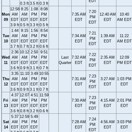
EDT
0.3 ft
3.5 ft
0.3 ft
12:58
8:25
1:08
8:08
7:20
Mon
AM
AM
PM
PM
7:35 AM
12:40 AM
10:40
PM
09
EDT
EDT
EDT
EDT
EDT
EDT
AM EDT
EDT
3.9 ft
0.5 ft
3.3 ft
0.5 ft
1:44
9:15
1:56
8:54
7:21
Tue
AM
AM
PM
PM
7:34 AM
1:39 AM
11:22
PM
10
EDT
EDT
EDT
EDT
EDT
EDT
AM EDT
EDT
3.7 ft
0.7 ft
3.2 ft
0.6 ft
2:36
10:12
2:50
9:51
7:22
Wed
AM
AM
PM
PM
Last
7:32 AM
2:35 AM
12:09
PM
11
EDT
EDT
EDT
EDT
Quarter
EDT
EDT
PM EDT
EDT
3.6 ft
0.9 ft
3.1 ft
0.7 ft
3:35
11:10
3:49
10:55
7:23
Thu
AM
AM
PM
PM
7:31 AM
3:27 AM
1:03 PM
PM
12
EDT
EDT
EDT
EDT
EDT
EDT
EDT
EDT
3.6 ft
0.9 ft
3.1 ft
0.7 ft
4:37
12:07
4:51
11:59
7:23
Fri
AM
PM
PM
PM
7:30 AM
4:15 AM
2:01 PM
PM
13
EDT
EDT
EDT
EDT
EDT
EDT
EDT
EDT
3.6 ft
0.8 ft
3.2 ft
0.6 ft
5:37
12:59
5:49
7:24
Sat
AM
PM
PM
7:28 AM
4:56 AM
3:03 PM
PM
14
EDT
EDT
EDT
EDT
EDT
EDT
EDT