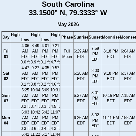
South Carolina
33.1500° N, 79.3333° W
May 2026
High
High
High
Day
Phase
Sunrise
Sunset
Moonrise
Moonset
Low
Low
4:06
8:49
4:01
9:21
7:59
Fri
AM
AM
PM
PM
Full
6:29 AM
8:18 PM
6:04 AM
PM
01
EDT
EDT
EDT
EDT
Moon
EDT
EDT
EDT
EDT
0.0 ft
3.9 ft
0.1 ft
4.7 ft
4:47
9:27
4:35
9:57
8:00
Sat
AM
AM
PM
PM
6:28 AM
9:18 PM
6:37 AM
PM
02
EDT
EDT
EDT
EDT
EDT
EDT
EDT
EDT
0.1 ft
3.8 ft
0.2 ft
4.6 ft
5:25
10:04
5:09
10:31
8:01
Sun
AM
AM
PM
PM
6:27 AM
10:16 PM
7:15 AM
PM
03
EDT
EDT
EDT
EDT
EDT
EDT
EDT
EDT
0.2 ft
3.7 ft
0.3 ft
4.5 ft
6:03
10:42
5:42
11:07
8:02
Mon
AM
AM
PM
PM
6:26 AM
11:11 PM
7:58 AM
PM
04
EDT
EDT
EDT
EDT
EDT
EDT
EDT
EDT
0.3 ft
3.6 ft
0.4 ft
4.3 ft
6:41
11:22
6:17
11:44