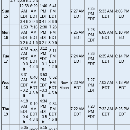
3.7 ft
0.6 ft
3.3 ft
12:58
6:29
1:46
6:41
7:25
Sun
AM
AM
PM
PM
7:27 AM
5:33 AM
4:06 PM
PM
15
EDT
EDT
EDT
EDT
EDT
EDT
EDT
EDT
0.4 ft
3.9 ft
0.4 ft
3.6 ft
1:53
7:16
2:30
7:28
7:26
Mon
AM
AM
PM
PM
7:26 AM
6:05 AM
5:10 PM
PM
16
EDT
EDT
EDT
EDT
EDT
EDT
EDT
EDT
0.2 ft
4.1 ft
0.2 ft
3.9 ft
2:43
3:12
7:59
8:11
AM
PM
7:26
Tue
AM
PM
7:24 AM
6:35 AM
6:14 PM
EDT
EDT
PM
17
EDT
EDT
EDT
EDT
EDT
−0.0
−0.1
EDT
4.2 ft
4.2 ft
ft
ft
3:31
3:53
8:40
8:52
AM
PM
7:27
Wed
AM
PM
New
7:23 AM
7:03 AM
7:18 PM
EDT
EDT
PM
18
EDT
EDT
Moon
EDT
EDT
EDT
−0.2
−0.3
EDT
4.3 ft
4.5 ft
ft
ft
4:18
4:34
9:19
9:34
AM
PM
7:28
Thu
AM
PM
7:22 AM
7:32 AM
8:25 PM
EDT
EDT
PM
19
EDT
EDT
EDT
EDT
EDT
−0.4
−0.5
EDT
4.3 ft
4.6 ft
ft
ft
5:05
5:15