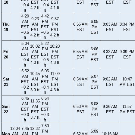
18
EST
EST
EST
EST
EST
−0.4
−0.4
EST
4.2 ft
4.1 ft
ft
ft
4:20
4:42
9:23
9:37
AM
PM
6:05
Thu
AM
PM
6:56 AM
8:03 AM
8:34 PM
EST
EST
PM
19
EST
EST
EST
EST
EST
−0.5
−0.5
EST
4.2 ft
4.2 ft
ft
ft
5:04
5:22
10:02
10:20
AM
PM
6:06
Fri
AM
PM
6:55 AM
8:32 AM
9:39 PM
EST
EST
PM
20
EST
EST
EST
EST
EST
−0.4
−0.5
EST
4.0 ft
4.3 ft
ft
ft
5:52
6:05
10:45
11:09
AM
PM
6:07
Sat
AM
PM
6:54 AM
9:02 AM
10:47
EST
EST
PM
21
EST
EST
EST
EST
PM EST
−0.2
−0.4
EST
3.9 ft
4.3 ft
ft
ft
6:45
6:54
11:35
AM
PM
6:08
Sun
AM
6:53 AM
9:36 AM
11:57
EST
EST
PM
22
EST
EST
EST
PM EST
−0.0
−0.3
EST
3.7 ft
ft
ft
7:50
12:04
7:45
12:32
PM
6:09
Mon
AM
AM
PM
6:52 AM
10:16 AM