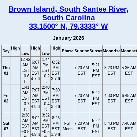
Brown Island, South Santee River,
South Carolina
33.1500° N, 79.3333° W
January 2026
High
High
High
Day
Phase
Sunrise
Sunset
Moonrise
Moonset
Low
Low
12:42
1:44
6:07
6:32
AM
PM
5:21
Thu
AM
PM
7:20 AM
3:23 PM
5:36 AM
EST
EST
PM
01
EST
EST
EST
EST
EST
−0.6
−0.2
EST
4.7 ft
3.7 ft
ft
ft
1:41
2:40
7:07
7:30
AM
PM
5:22
Fri
AM
PM
7:20 AM
4:30 PM
6:45 AM
EST
EST
PM
02
EST
EST
EST
EST
EST
−0.7
−0.4
EST
4.9 ft
3.8 ft
ft
ft
2:38
3:32
8:02
8:26
AM
PM
5:22
Sat
AM
PM
Full
7:20 AM
5:43 PM
7:46 AM
EST
EST
PM
03
EST
EST
Moon
EST
EST
EST
−0.8
−0.5
EST
4.9 ft
3.9 ft