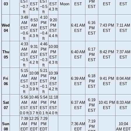
EST
EST
PM
03
EST
EST
Moon
EST
EST
EST
−0.7
−0.5
EST
4.5 ft
4.3 ft
ft
ft
3:49
4:10
8:53
9:20
AM
PM
6:16
Wed
AM
PM
6:41 AM
7:43 PM
7:11 AM
EST
EST
PM
04
EST
EST
EST
EST
EST
−0.6
−0.4
EST
4.3 ft
4.4 ft
ft
ft
4:33
4:46
9:31
10:00
AM
PM
6:17
Thu
AM
PM
6:40 AM
8:42 PM
7:37 AM
EST
EST
PM
05
EST
EST
EST
EST
EST
−0.5
−0.3
EST
4.2 ft
4.3 ft
ft
ft
5:15
5:21
10:08
10:39
AM
PM
6:18
Fri
AM
PM
6:39 AM
9:41 PM
8:04 AM
EST
EST
PM
06
EST
EST
EST
EST
EST
−0.3
−0.1
EST
3.9 ft
4.2 ft
ft
ft
5:56
10:46
5:54
11:18
6:19
Sat
AM
AM
PM
PM
6:37 AM
10:41 PM
8:33 AM
PM
07
EST
EST
EST
EST
EST
EST
EST
EST
0.0 ft
3.7 ft
0.1 ft
4.0 ft
7:39
12:25
7:29
7:19
Sun
AM
PM
PM
7:36 AM
10:04
PM
08
EDT
EDT
EDT
EDT
AM EDT