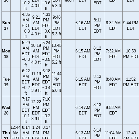
16
EDT
EDT
Moon
EDT
EDT
EDT
−0.2
−0.6
EDT
4.0 ft
5.3 ft
ft
ft
4:36
4:31
9:21
9:48
AM
PM
8:11
Sun
AM
PM
6:16 AM
6:32 AM
9:44 PM
EDT
EDT
PM
17
EDT
EDT
EDT
EDT
EDT
−0.3
−0.6
EDT
4.0 ft
5.3 ft
ft
ft
5:29
5:24
10:19
10:45
AM
PM
8:12
Mon
AM
PM
6:15 AM
7:32 AM
10:53
EDT
EDT
PM
18
EDT
EDT
EDT
EDT
PM EDT
−0.3
−0.5
EDT
4.0 ft
5.2 ft
ft
ft
6:22
6:18
11:19
11:44
AM
PM
8:13
Tue
AM
PM
6:15 AM
8:40 AM
11:52
EDT
EDT
PM
19
EDT
EDT
EDT
EDT
PM EDT
−0.2
−0.4
EDT
3.9 ft
5.0 ft
ft
ft
7:17
7:16
12:22
AM
PM
8:13
Wed
PM
6:14 AM
9:53 AM
EDT
EDT
PM
20
EDT
EDT
EDT
−0.1
−0.2
EDT
3.9 ft
ft
ft
12:44
8:14
1:24
8:17
8:14
Thu
AM
AM
PM
PM
6:13 AM
11:04 AM
12:40
PM
21
EDT
EDT
EDT
EDT
EDT
EDT
AM EDT