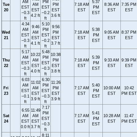
AM
PM
5:37
Tue
AM
PM
7:18 AM
8:36 AM
7:35 PM
EST
EST
PM
20
EST
EST
EST
EST
EST
−0.3
−0.2
EST
4.2 ft
3.6 ft
ft
ft
4:34
5:10
9:46
9:56
AM
PM
5:38
Wed
AM
PM
7:18 AM
9:05 AM
8:37 PM
EST
EST
PM
21
EST
EST
EST
EST
EST
−0.3
−0.2
EST
4.1 ft
3.7 ft
ft
ft
5:17
5:48
10:22
10:38
AM
PM
5:39
Thu
AM
PM
7:18 AM
9:33 AM
9:39 PM
EST
EST
PM
22
EST
EST
EST
EST
EST
−0.3
−0.3
EST
4.0 ft
3.8 ft
ft
ft
6:03
6:30
11:02
11:26
AM
PM
5:40
Fri
AM
PM
7:17 AM
10:00 AM
10:42
EST
EST
PM
23
EST
EST
EST
EST
PM EST
−0.1
−0.3
EST
3.9 ft
3.9 ft
ft
ft
7:17
6:55
11:49
PM
5:41
Sat
AM
AM
7:17 AM
10:28 AM
11:47
EST
PM
24
EST
EST
EST
EST
PM EST
−0.3
EST
0.0 ft
3.7 ft
ft
8:11