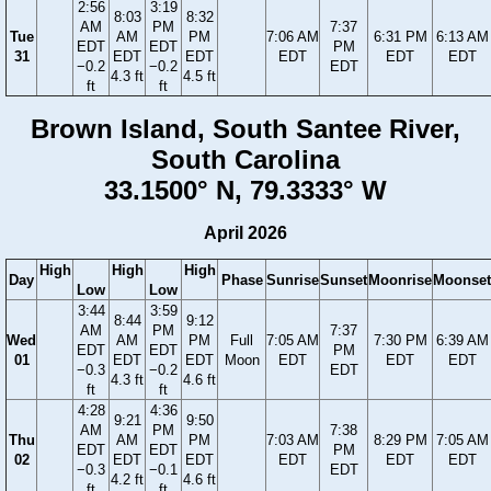
2:56
3:19
8:03
8:32
AM
PM
7:37
Tue
AM
PM
7:06 AM
6:31 PM
6:13 AM
EDT
EDT
PM
31
EDT
EDT
EDT
EDT
EDT
−0.2
−0.2
EDT
4.3 ft
4.5 ft
ft
ft
Brown Island, South Santee River,
South Carolina
33.1500° N, 79.3333° W
April 2026
High
High
High
Day
Phase
Sunrise
Sunset
Moonrise
Moonset
Low
Low
3:44
3:59
8:44
9:12
AM
PM
7:37
Wed
AM
PM
Full
7:05 AM
7:30 PM
6:39 AM
EDT
EDT
PM
01
EDT
EDT
Moon
EDT
EDT
EDT
−0.3
−0.2
EDT
4.3 ft
4.6 ft
ft
ft
4:28
4:36
9:21
9:50
AM
PM
7:38
Thu
AM
PM
7:03 AM
8:29 PM
7:05 AM
EDT
EDT
PM
02
EDT
EDT
EDT
EDT
EDT
−0.3
−0.1
EDT
4.2 ft
4.6 ft
ft
ft