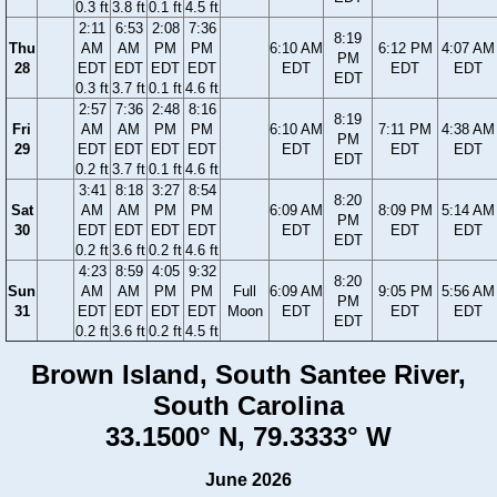
0.3 ft
3.8 ft
0.1 ft
4.5 ft
2:11
6:53
2:08
7:36
8:19
Thu
AM
AM
PM
PM
6:10 AM
6:12 PM
4:07 AM
PM
28
EDT
EDT
EDT
EDT
EDT
EDT
EDT
EDT
0.3 ft
3.7 ft
0.1 ft
4.6 ft
2:57
7:36
2:48
8:16
8:19
Fri
AM
AM
PM
PM
6:10 AM
7:11 PM
4:38 AM
PM
29
EDT
EDT
EDT
EDT
EDT
EDT
EDT
EDT
0.2 ft
3.7 ft
0.1 ft
4.6 ft
3:41
8:18
3:27
8:54
8:20
Sat
AM
AM
PM
PM
6:09 AM
8:09 PM
5:14 AM
PM
30
EDT
EDT
EDT
EDT
EDT
EDT
EDT
EDT
0.2 ft
3.6 ft
0.2 ft
4.6 ft
4:23
8:59
4:05
9:32
8:20
Sun
AM
AM
PM
PM
Full
6:09 AM
9:05 PM
5:56 AM
PM
31
EDT
EDT
EDT
EDT
Moon
EDT
EDT
EDT
EDT
0.2 ft
3.6 ft
0.2 ft
4.5 ft
Brown Island, South Santee River,
South Carolina
33.1500° N, 79.3333° W
June 2026