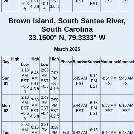
28
EST
EST
EST
EST
EST
−0.3
−0.1
EST
4.3 ft
3.8 ft
ft
ft
Brown Island, South Santee River,
South Carolina
33.1500° N, 79.3333° W
March 2026
High
High
High
Day
Phase
Sunrise
Sunset
Moonrise
Moonset
Low
Low
1:18
2:03
6:43
7:07
AM
PM
6:14
Sun
AM
PM
6:45 AM
4:34 PM
5:43 AM
EST
EST
PM
01
EST
EST
EST
EST
EST
−0.5
−0.3
EST
4.5 ft
4.1 ft
ft
ft
2:13
2:49
7:30
7:55
AM
PM
6:15
Mon
AM
PM
6:44 AM
5:39 PM
6:15 AM
EST
EST
PM
02
EST
EST
EST
EST
EST
−0.6
−0.4
EST
4.5 ft
4.2 ft
ft
ft
3:03
3:31
8:13
8:39
AM
PM
6:15
Tue
AM
PM
Full
6:42 AM
6:42 PM
6:45 AM