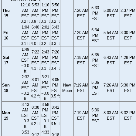
12:16
5:53
1:16
5:56
5:33
Thu
AM
AM
PM
PM
7:20 AM
5:00 AM
2:37 PM
PM
15
EST
EST
EST
EST
EST
EST
EST
EST
0.2 ft
3.9 ft
0.3 ft
3.2 ft
1:04
6:40
2:01
6:43
5:34
Fri
AM
AM
PM
PM
7:20 AM
5:54 AM
3:30 PM
PM
16
EST
EST
EST
EST
EST
EST
EST
EST
0.1 ft
4.0 ft
0.2 ft
3.3 ft
1:49
7:22
2:43
7:26
AM
5:35
Sat
AM
PM
PM
7:19 AM
6:43 AM
4:28 PM
EST
PM
17
EST
EST
EST
EST
EST
EST
−0.0
EST
4.1 ft
0.1 ft
3.4 ft
ft
2:32
3:21
8:01
8:05
AM
PM
5:36
Sun
AM
PM
New
7:19 AM
7:26 AM
5:30 PM
EST
EST
PM
18
EST
EST
Moon
EST
EST
EST
−0.2
−0.0
EST
4.2 ft
3.5 ft
ft
ft
3:13
3:58
8:38
8:42
AM
PM
5:36
Mon
AM
PM
7:19 AM
8:03 AM
6:32 PM
EST
EST
PM
19
EST
EST
EST
EST
EST
−0.3
−0.1
EST
4.2 ft
3.5 ft
ft
ft
3:53
4:33
9:12
9:18