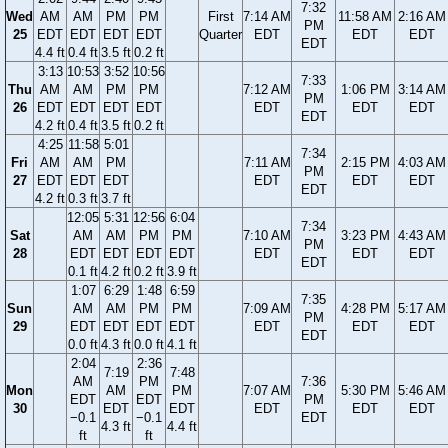
7:32
Wed
AM
AM
PM
PM
First
7:14 AM
11:58 AM
2:16 AM
PM
25
EDT
EDT
EDT
EDT
Quarter
EDT
EDT
EDT
EDT
4.4 ft
0.4 ft
3.5 ft
0.2 ft
3:13
10:53
3:52
10:56
7:33
Thu
AM
AM
PM
PM
7:12 AM
1:06 PM
3:14 AM
PM
26
EDT
EDT
EDT
EDT
EDT
EDT
EDT
EDT
4.2 ft
0.4 ft
3.5 ft
0.2 ft
4:25
11:58
5:01
7:34
Fri
AM
AM
PM
7:11 AM
2:15 PM
4:03 AM
PM
27
EDT
EDT
EDT
EDT
EDT
EDT
EDT
4.2 ft
0.3 ft
3.7 ft
12:05
5:31
12:56
6:04
7:34
Sat
AM
AM
PM
PM
7:10 AM
3:23 PM
4:43 AM
PM
28
EDT
EDT
EDT
EDT
EDT
EDT
EDT
EDT
0.1 ft
4.2 ft
0.2 ft
3.9 ft
1:07
6:29
1:48
6:59
7:35
Sun
AM
AM
PM
PM
7:09 AM
4:28 PM
5:17 AM
PM
29
EDT
EDT
EDT
EDT
EDT
EDT
EDT
EDT
0.0 ft
4.3 ft
0.0 ft
4.1 ft
2:04
2:36
7:19
7:48
AM
PM
7:36
Mon
AM
PM
7:07 AM
5:30 PM
5:46 AM
EDT
EDT
PM
30
EDT
EDT
EDT
EDT
EDT
−0.1
−0.1
EDT
4.3 ft
4.4 ft
ft
ft