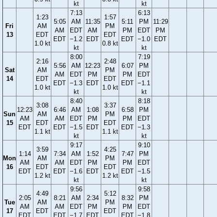
kt
kt
7:13
6:13
1:23
1:57
5:05
AM
11:35
5:11
PM
11:29
Fri
AM
PM
AM
EDT
AM
PM
EDT
PM
13
EDT
EDT
EDT
−1.2
EDT
EDT
−1.0
EDT
1.0 kt
0.8 kt
kt
kt
8:00
7:19
2:16
2:48
5:56
AM
12:23
6:07
PM
Sat
AM
PM
AM
EDT
PM
PM
EDT
14
EDT
EDT
EDT
−1.3
EDT
EDT
−1.1
1.0 kt
1.0 kt
kt
kt
8:40
8:18
3:08
3:37
12:23
6:46
AM
1:08
6:58
PM
Sun
AM
PM
AM
AM
EDT
PM
PM
EDT
15
EDT
EDT
EDT
EDT
−1.5
EDT
EDT
−1.3
1.1 kt
1.1 kt
kt
kt
9:17
9:10
3:59
4:25
1:14
7:34
AM
1:52
7:47
PM
Mon
AM
PM
AM
AM
EDT
PM
PM
EDT
16
EDT
EDT
EDT
EDT
−1.6
EDT
EDT
−1.5
1.2 kt
1.2 kt
kt
kt
9:56
9:58
4:49
5:12
2:05
8:21
AM
2:34
8:32
PM
Tue
AM
PM
AM
AM
EDT
PM
PM
EDT
17
EDT
EDT
EDT
EDT
−1.7
EDT
EDT
−1.8