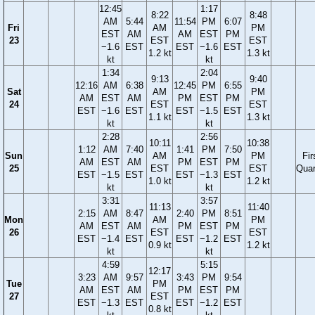
12:45
1:17
8:22
8:48
AM
5:44
11:54
PM
6:07
Fri
AM
PM
EST
AM
AM
EST
PM
23
EST
EST
−1.6
EST
EST
−1.6
EST
1.2 kt
1.3 kt
kt
kt
1:34
2:04
9:13
9:40
12:16
AM
6:38
12:45
PM
6:55
Sat
AM
PM
AM
EST
AM
PM
EST
PM
24
EST
EST
EST
−1.6
EST
EST
−1.5
EST
1.1 kt
1.3 kt
kt
kt
2:28
2:56
10:11
10:38
1:12
AM
7:40
1:41
PM
7:50
Sun
AM
PM
Fir
AM
EST
AM
PM
EST
PM
25
EST
EST
Quar
EST
−1.5
EST
EST
−1.3
EST
1.0 kt
1.2 kt
kt
kt
3:31
3:57
11:13
11:40
2:15
AM
8:47
2:40
PM
8:51
Mon
AM
PM
AM
EST
AM
PM
EST
PM
26
EST
EST
EST
−1.4
EST
EST
−1.2
EST
0.9 kt
1.2 kt
kt
kt
4:59
5:15
12:17
3:23
AM
9:57
3:43
PM
9:54
Tue
PM
AM
EST
AM
PM
EST
PM
27
EST
EST
−1.3
EST
EST
−1.2
EST
0.8 kt