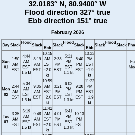
32.0183° N, 80.9400° W
Flood direction 327° true
Ebb direction 151° true
February 2026
Flood
Flood
Flood
Day
Slack
Slack
Slack
Slack
Slack
Slack
Pha
Ebb
Ebb
10:15
10:33
4:44
5:21
1:50
8:19
AM
2:38
8:40
PM
Sun
AM
PM
Ful
AM
AM
EST
PM
PM
EST
01
EST
EST
Mo
EST
EST
−2.0
EST
EST
−1.9
1.5 kt
1.1 kt
kt
kt
10:59
11:22
5:34
6:03
2:44
9:05
AM
3:21
9:28
PM
Mon
AM
PM
AM
AM
EST
PM
PM
EST
02
EST
EST
EST
EST
−2.0
EST
EST
−1.9
1.5 kt
1.3 kt
kt
kt
11:41
6:19
6:41
3:35
9:48
AM
4:01
10:13
Tue
AM
PM
AM
AM
EST
PM
PM
03
EST
EST
EST
EST
−2.0
EST
EST
1.5 kt
1.3 kt
kt