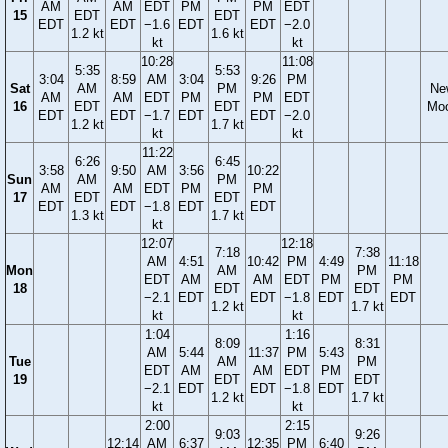
AM
AM
EDT
PM
PM
EDT
15
EDT
EDT
EDT
EDT
−1.6
EDT
EDT
−2.0
1.2 kt
1.6 kt
kt
kt
10:28
11:08
5:35
5:53
3:04
8:59
AM
3:04
9:26
PM
Sat
AM
PM
Ne
AM
AM
EDT
PM
PM
EDT
16
EDT
EDT
Mo
EDT
EDT
−1.7
EDT
EDT
−2.0
1.2 kt
1.7 kt
kt
kt
11:22
6:26
6:45
3:58
9:50
AM
3:56
10:22
Sun
AM
PM
AM
AM
EDT
PM
PM
17
EDT
EDT
EDT
EDT
−1.8
EDT
EDT
1.3 kt
1.7 kt
kt
12:07
12:18
7:18
7:38
AM
4:51
10:42
PM
4:49
11:18
Mon
AM
PM
EDT
AM
AM
EDT
PM
PM
18
EDT
EDT
−2.1
EDT
EDT
−1.8
EDT
EDT
1.2 kt
1.7 kt
kt
kt
1:04
1:16
8:09
8:31
AM
5:44
11:37
PM
5:43
Tue
AM
PM
EDT
AM
AM
EDT
PM
19
EDT
EDT
−2.1
EDT
EDT
−1.8
EDT
1.2 kt
1.7 kt
kt
kt
2:00
2:15
9:03
9:26
12:14
AM
6:37
12:35
PM
6:40