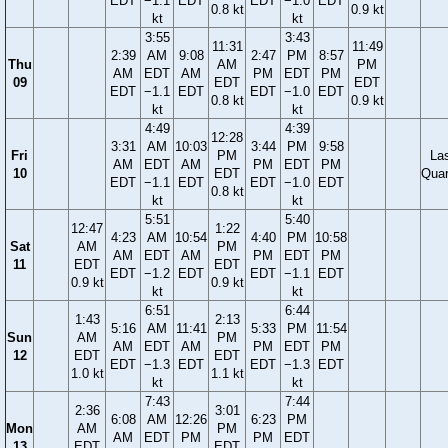
EDT
−1.1
EDT
EDT
−1.0
EDT
0.8 kt
0.9 kt
kt
kt
3:55
3:43
11:31
11:49
2:39
AM
9:08
2:47
PM
8:57
Thu
AM
PM
AM
EDT
AM
PM
EDT
PM
09
EDT
EDT
EDT
−1.1
EDT
EDT
−1.0
EDT
0.8 kt
0.9 kt
kt
kt
4:49
4:39
12:28
3:31
AM
10:03
3:44
PM
9:58
Fri
PM
La
AM
EDT
AM
PM
EDT
PM
10
EDT
Quar
EDT
−1.1
EDT
EDT
−1.0
EDT
0.8 kt
kt
kt
5:51
5:40
12:47
1:22
4:23
AM
10:54
4:40
PM
10:58
Sat
AM
PM
AM
EDT
AM
PM
EDT
PM
11
EDT
EDT
EDT
−1.2
EDT
EDT
−1.1
EDT
0.9 kt
0.9 kt
kt
kt
6:51
6:44
1:43
2:13
5:16
AM
11:41
5:33
PM
11:54
Sun
AM
PM
AM
EDT
AM
PM
EDT
PM
12
EDT
EDT
EDT
−1.3
EDT
EDT
−1.3
EDT
1.0 kt
1.1 kt
kt
kt
7:43
7:44
2:36
3:01
6:08
AM
12:26
6:23
PM
Mon
AM
PM
AM
EDT
PM
PM
EDT
13
EDT
EDT