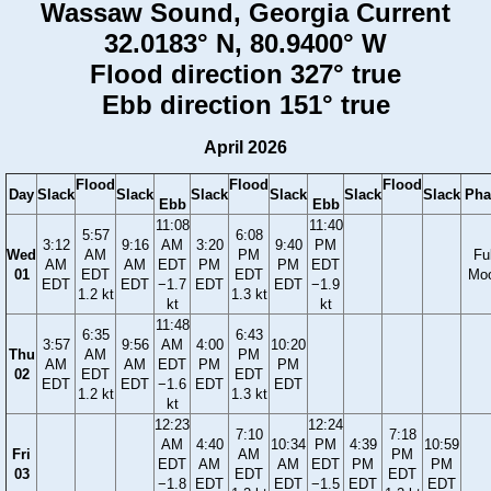
Wassaw Sound, Georgia Current
32.0183° N, 80.9400° W
Flood direction 327° true
Ebb direction 151° true
April 2026
Flood
Flood
Flood
Day
Slack
Slack
Slack
Slack
Slack
Slack
Pha
Ebb
Ebb
11:08
11:40
5:57
6:08
3:12
9:16
AM
3:20
9:40
PM
Wed
AM
PM
Ful
AM
AM
EDT
PM
PM
EDT
01
EDT
EDT
Mo
EDT
EDT
−1.7
EDT
EDT
−1.9
1.2 kt
1.3 kt
kt
kt
11:48
6:35
6:43
3:57
9:56
AM
4:00
10:20
Thu
AM
PM
AM
AM
EDT
PM
PM
02
EDT
EDT
EDT
EDT
−1.6
EDT
EDT
1.2 kt
1.3 kt
kt
12:23
12:24
7:10
7:18
AM
4:40
10:34
PM
4:39
10:59
Fri
AM
PM
EDT
AM
AM
EDT
PM
PM
03
EDT
EDT
−1.8
EDT
EDT
−1.5
EDT
EDT