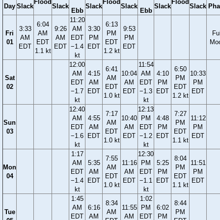
Flood
Flood
Flood
Day
Slack
Slack
Slack
Slack
Slack
Slack
Pha
Ebb
Ebb
11:20
6:04
6:13
3:33
9:26
AM
3:30
9:53
Fri
AM
PM
Ful
AM
AM
EDT
PM
PM
01
EDT
EDT
Mo
EDT
EDT
−1.4
EDT
EDT
1.1 kt
1.2 kt
kt
12:00
11:54
6:41
6:50
AM
4:15
10:04
AM
4:10
10:33
Sat
AM
PM
EDT
AM
AM
EDT
PM
PM
02
EDT
EDT
−1.7
EDT
EDT
−1.3
EDT
EDT
1.0 kt
1.2 kt
kt
kt
12:40
12:13
7:17
7:27
AM
4:55
10:40
PM
4:48
11:12
Sun
AM
PM
EDT
AM
AM
EDT
PM
PM
03
EDT
EDT
−1.6
EDT
EDT
−1.2
EDT
EDT
1.0 kt
1.1 kt
kt
kt
1:17
12:30
7:55
8:04
AM
5:35
11:16
PM
5:25
11:51
Mon
AM
PM
EDT
AM
AM
EDT
PM
PM
04
EDT
EDT
−1.4
EDT
EDT
−1.1
EDT
EDT
1.0 kt
1.1 kt
kt
kt
1:45
1:02
8:34
8:44
AM
6:16
11:55
PM
6:02
Tue
AM
PM
EDT
AM
AM
EDT
PM