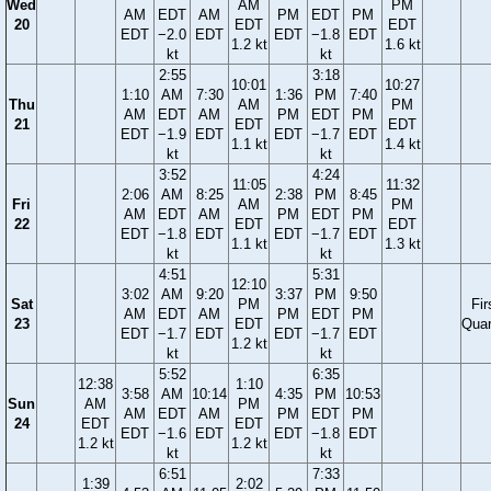
Wed
AM
PM
AM
EDT
AM
PM
EDT
PM
20
EDT
EDT
EDT
−2.0
EDT
EDT
−1.8
EDT
1.2 kt
1.6 kt
kt
kt
2:55
3:18
10:01
10:27
1:10
AM
7:30
1:36
PM
7:40
Thu
AM
PM
AM
EDT
AM
PM
EDT
PM
21
EDT
EDT
EDT
−1.9
EDT
EDT
−1.7
EDT
1.1 kt
1.4 kt
kt
kt
3:52
4:24
11:05
11:32
2:06
AM
8:25
2:38
PM
8:45
Fri
AM
PM
AM
EDT
AM
PM
EDT
PM
22
EDT
EDT
EDT
−1.8
EDT
EDT
−1.7
EDT
1.1 kt
1.3 kt
kt
kt
4:51
5:31
12:10
3:02
AM
9:20
3:37
PM
9:50
Sat
PM
Fir
AM
EDT
AM
PM
EDT
PM
23
EDT
Quar
EDT
−1.7
EDT
EDT
−1.7
EDT
1.2 kt
kt
kt
5:52
6:35
12:38
1:10
3:58
AM
10:14
4:35
PM
10:53
Sun
AM
PM
AM
EDT
AM
PM
EDT
PM
24
EDT
EDT
EDT
−1.6
EDT
EDT
−1.8
EDT
1.2 kt
1.2 kt
kt
kt
6:51
7:33
1:39
2:02