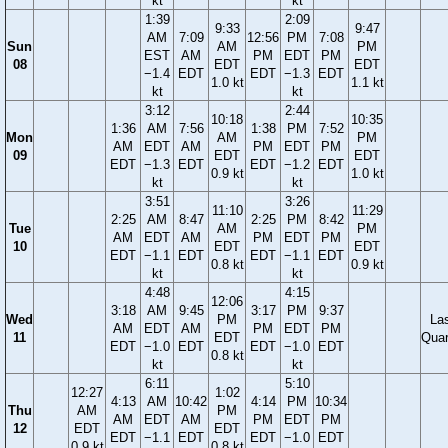
kt
kt
1:39
2:09
9:33
9:47
AM
7:09
12:56
PM
7:08
Sun
AM
PM
EST
AM
PM
EDT
PM
08
EDT
EDT
−1.4
EDT
EDT
−1.3
EDT
1.0 kt
1.1 kt
kt
kt
3:12
2:44
10:18
10:35
1:36
AM
7:56
1:38
PM
7:52
Mon
AM
PM
AM
EDT
AM
PM
EDT
PM
09
EDT
EDT
EDT
−1.3
EDT
EDT
−1.2
EDT
0.9 kt
1.0 kt
kt
kt
3:51
3:26
11:10
11:29
2:25
AM
8:47
2:25
PM
8:42
Tue
AM
PM
AM
EDT
AM
PM
EDT
PM
10
EDT
EDT
EDT
−1.1
EDT
EDT
−1.1
EDT
0.8 kt
0.9 kt
kt
kt
4:48
4:15
12:06
3:18
AM
9:45
3:17
PM
9:37
Wed
PM
La
AM
EDT
AM
PM
EDT
PM
11
EDT
Quar
EDT
−1.0
EDT
EDT
−1.0
EDT
0.8 kt
kt
kt
6:11
5:10
12:27
1:02
4:13
AM
10:42
4:14
PM
10:34
Thu
AM
PM
AM
EDT
AM
PM
EDT
PM
12
EDT
EDT
EDT
−1.1
EDT
EDT
−1.0
EDT
0.9 kt
0.8 kt