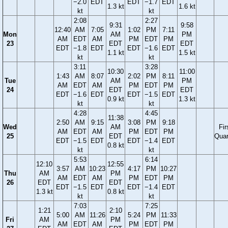
−2.0
EDT
EDT
−1.7
EDT
1.3 kt
1.6 kt
kt
kt
2:08
2:27
9:31
9:58
12:40
AM
7:05
1:02
PM
7:11
Mon
AM
PM
AM
EDT
AM
PM
EDT
PM
23
EDT
EDT
EDT
−1.8
EDT
EDT
−1.6
EDT
1.1 kt
1.5 kt
kt
kt
3:11
3:28
10:30
11:00
1:43
AM
8:07
2:02
PM
8:11
Tue
AM
PM
AM
EDT
AM
PM
EDT
PM
24
EDT
EDT
EDT
−1.6
EDT
EDT
−1.5
EDT
0.9 kt
1.3 kt
kt
kt
4:28
4:45
11:38
2:50
AM
9:15
3:08
PM
9:18
Wed
AM
Fir
AM
EDT
AM
PM
EDT
PM
25
EDT
Quar
EDT
−1.5
EDT
EDT
−1.4
EDT
0.8 kt
kt
kt
5:53
6:14
12:10
12:55
3:57
AM
10:23
4:17
PM
10:27
Thu
AM
PM
AM
EDT
AM
PM
EDT
PM
26
EDT
EDT
EDT
−1.5
EDT
EDT
−1.4
EDT
1.3 kt
0.8 kt
kt
kt
7:03
7:25
1:21
2:10
5:00
AM
11:26
5:24
PM
11:33
Fri
AM
PM
AM
EDT
AM
PM
EDT
PM