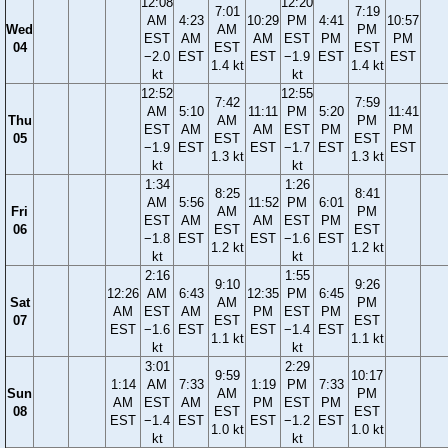
12:08
12:20
7:01
7:19
AM
4:23
10:29
PM
4:41
10:57
Wed
AM
PM
EST
AM
AM
EST
PM
PM
04
EST
EST
−2.0
EST
EST
−1.9
EST
EST
1.4 kt
1.4 kt
kt
kt
12:52
12:55
7:42
7:59
AM
5:10
11:11
PM
5:20
11:41
Thu
AM
PM
EST
AM
AM
EST
PM
PM
05
EST
EST
−1.9
EST
EST
−1.7
EST
EST
1.3 kt
1.3 kt
kt
kt
1:34
1:26
8:25
8:41
AM
5:56
11:52
PM
6:01
Fri
AM
PM
EST
AM
AM
EST
PM
06
EST
EST
−1.8
EST
EST
−1.6
EST
1.2 kt
1.2 kt
kt
kt
2:16
1:55
9:10
9:26
12:26
AM
6:43
12:35
PM
6:45
Sat
AM
PM
AM
EST
AM
PM
EST
PM
07
EST
EST
EST
−1.6
EST
EST
−1.4
EST
1.1 kt
1.1 kt
kt
kt
3:01
2:29
9:59
10:17
1:14
AM
7:33
1:19
PM
7:33
Sun
AM
PM
AM
EST
AM
PM
EST
PM
08
EST
EST
EST
−1.4
EST
EST
−1.2
EST
1.0 kt
1.0 kt
kt
kt