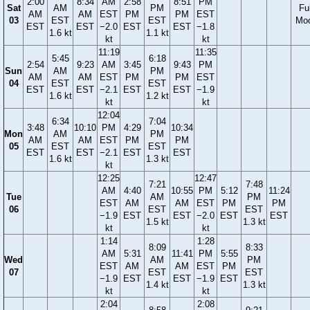
2:00
8:34
AM
2:58
8:51
PM
Sat
AM
PM
Ful
AM
AM
EST
PM
PM
EST
03
EST
EST
Mo
EST
EST
−2.0
EST
EST
−1.8
1.6 kt
1.1 kt
kt
kt
11:19
11:35
5:45
6:18
2:54
9:23
AM
3:45
9:43
PM
Sun
AM
PM
AM
AM
EST
PM
PM
EST
04
EST
EST
EST
EST
−2.1
EST
EST
−1.9
1.6 kt
1.2 kt
kt
kt
12:04
6:34
7:04
3:48
10:10
PM
4:29
10:34
Mon
AM
PM
AM
AM
EST
PM
PM
05
EST
EST
EST
EST
−2.1
EST
EST
1.6 kt
1.3 kt
kt
12:25
12:47
7:21
7:48
AM
4:40
10:55
PM
5:12
11:24
Tue
AM
PM
EST
AM
AM
EST
PM
PM
06
EST
EST
−1.9
EST
EST
−2.0
EST
EST
1.5 kt
1.3 kt
kt
kt
1:14
1:28
8:09
8:33
AM
5:31
11:41
PM
5:55
Wed
AM
PM
EST
AM
AM
EST
PM
07
EST
EST
−1.9
EST
EST
−1.9
EST
1.4 kt
1.3 kt
kt
kt
2:04
2:08