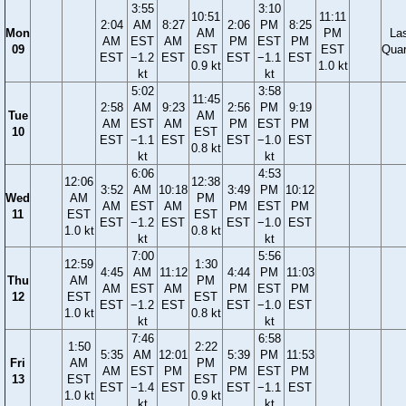
3:55
3:10
10:51
11:11
2:04
AM
8:27
2:06
PM
8:25
Mon
AM
PM
La
AM
EST
AM
PM
EST
PM
09
EST
EST
Quar
EST
−1.2
EST
EST
−1.1
EST
0.9 kt
1.0 kt
kt
kt
5:02
3:58
11:45
2:58
AM
9:23
2:56
PM
9:19
Tue
AM
AM
EST
AM
PM
EST
PM
10
EST
EST
−1.1
EST
EST
−1.0
EST
0.8 kt
kt
kt
6:06
4:53
12:06
12:38
3:52
AM
10:18
3:49
PM
10:12
Wed
AM
PM
AM
EST
AM
PM
EST
PM
11
EST
EST
EST
−1.2
EST
EST
−1.0
EST
1.0 kt
0.8 kt
kt
kt
7:00
5:56
12:59
1:30
4:45
AM
11:12
4:44
PM
11:03
Thu
AM
PM
AM
EST
AM
PM
EST
PM
12
EST
EST
EST
−1.2
EST
EST
−1.0
EST
1.0 kt
0.8 kt
kt
kt
7:46
6:58
1:50
2:22
5:35
AM
12:01
5:39
PM
11:53
Fri
AM
PM
AM
EST
PM
PM
EST
PM
13
EST
EST
EST
−1.4
EST
EST
−1.1
EST
1.0 kt
0.9 kt
kt
kt