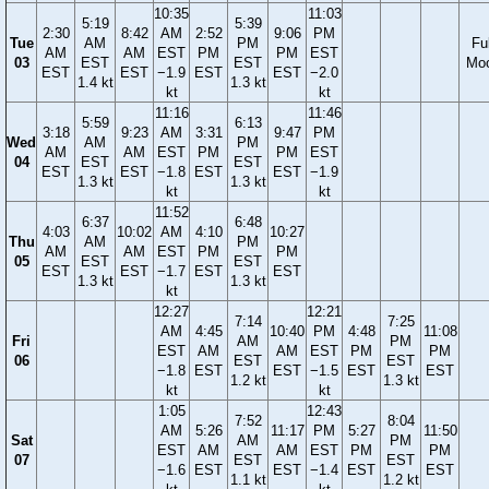
10:35
11:03
5:19
5:39
2:30
8:42
AM
2:52
9:06
PM
Tue
AM
PM
Ful
AM
AM
EST
PM
PM
EST
03
EST
EST
Mo
EST
EST
−1.9
EST
EST
−2.0
1.4 kt
1.3 kt
kt
kt
11:16
11:46
5:59
6:13
3:18
9:23
AM
3:31
9:47
PM
Wed
AM
PM
AM
AM
EST
PM
PM
EST
04
EST
EST
EST
EST
−1.8
EST
EST
−1.9
1.3 kt
1.3 kt
kt
kt
11:52
6:37
6:48
4:03
10:02
AM
4:10
10:27
Thu
AM
PM
AM
AM
EST
PM
PM
05
EST
EST
EST
EST
−1.7
EST
EST
1.3 kt
1.3 kt
kt
12:27
12:21
7:14
7:25
AM
4:45
10:40
PM
4:48
11:08
Fri
AM
PM
EST
AM
AM
EST
PM
PM
06
EST
EST
−1.8
EST
EST
−1.5
EST
EST
1.2 kt
1.3 kt
kt
kt
1:05
12:43
7:52
8:04
AM
5:26
11:17
PM
5:27
11:50
Sat
AM
PM
EST
AM
AM
EST
PM
PM
07
EST
EST
−1.6
EST
EST
−1.4
EST
EST
1.1 kt
1.2 kt