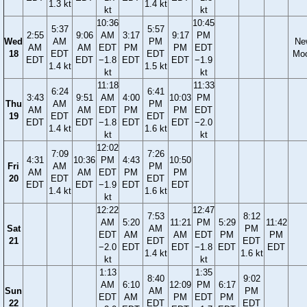
1.3 kt
1.4 kt
kt
kt
10:36
10:45
5:37
5:57
2:55
9:06
AM
3:17
9:17
PM
Wed
AM
PM
Ne
AM
AM
EDT
PM
PM
EDT
18
EDT
EDT
Mo
EDT
EDT
−1.8
EDT
EDT
−1.9
1.4 kt
1.5 kt
kt
kt
11:18
11:33
6:24
6:41
3:43
9:51
AM
4:00
10:03
PM
Thu
AM
PM
AM
AM
EDT
PM
PM
EDT
19
EDT
EDT
EDT
EDT
−1.8
EDT
EDT
−2.0
1.4 kt
1.6 kt
kt
kt
12:02
7:09
7:26
4:31
10:36
PM
4:43
10:50
Fri
AM
PM
AM
AM
EDT
PM
PM
20
EDT
EDT
EDT
EDT
−1.9
EDT
EDT
1.4 kt
1.6 kt
kt
12:22
12:47
7:53
8:12
AM
5:20
11:21
PM
5:29
11:42
Sat
AM
PM
EDT
AM
AM
EDT
PM
PM
21
EDT
EDT
−2.0
EDT
EDT
−1.8
EDT
EDT
1.4 kt
1.6 kt
kt
kt
1:13
1:35
8:40
9:02
AM
6:10
12:09
PM
6:17
Sun
AM
PM
EDT
AM
PM
EDT
PM
22
EDT
EDT