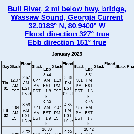
Bull River, 2 mi below hwy. bridge,
Wassaw Sound, Georgia Current
32.0183° N, 80.9400° W
Flood direction 327° true
Ebb direction 151° true
January 2026
Flood
Flood
Flood
Day
Slack
Slack
Slack
Slack
Slack
Slack
Pha
Ebb
Ebb
8:44
8:51
2:57
3:36
12:07
6:44
AM
1:13
7:01
PM
Thu
AM
PM
AM
AM
EST
PM
PM
EST
01
EST
EST
EST
EST
−1.8
EST
EST
−1.6
1.5 kt
0.9 kt
kt
kt
9:39
9:48
3:56
4:35
1:04
7:41
AM
2:07
7:57
PM
Fri
AM
PM
AM
AM
EST
PM
PM
EST
02
EST
EST
EST
EST
−1.9
EST
EST
−1.7
1.5 kt
1.0 kt
kt
kt
10:30
10:42
4:52
5:29