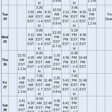
0.9 kt
1.3 kt
kt
kt
3:26
3:44
10:53
11:23
2:03
AM
8:31
2:21
PM
8:33
Tue
AM
PM
Fir
AM
EST
AM
PM
EST
PM
24
EST
EST
Quar
EST
−1.4
EST
EST
−1.3
EST
0.8 kt
1.2 kt
kt
kt
5:06
5:19
12:03
3:12
AM
9:43
3:28
PM
9:39
Wed
PM
AM
EST
AM
PM
EST
PM
25
EST
EST
−1.4
EST
EST
−1.2
EST
0.7 kt
kt
kt
6:26
6:39
12:31
1:15
4:20
AM
10:49
4:36
PM
10:44
Thu
AM
PM
AM
EST
AM
PM
EST
PM
26
EST
EST
EST
−1.5
EST
EST
−1.4
EST
1.2 kt
0.8 kt
kt
kt
7:26
7:42
1:38
2:25
5:23
AM
11:48
5:41
PM
11:46
Fri
AM
PM
AM
EST
AM
PM
EST
PM
27
EST
EST
EST
−1.7
EST
EST
−1.5
EST
1.3 kt
0.8 kt
kt
kt
8:19
8:37
2:41
3:30
6:20
AM
12:40
6:41
PM
Sat
AM
PM
AM
EST
PM
PM
EST
28
EST
EST