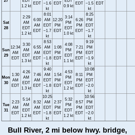
27
EDT
EDT
EDT
−1.6
EDT
EDT
−1.5
EDT
1.2 kt
0.9 kt
kt
kt
8:01
8:25
2:29
3:14
6:00
AM
12:20
6:26
PM
Sat
AM
PM
AM
EDT
PM
PM
EDT
28
EDT
EDT
EDT
−1.7
EDT
EDT
−1.7
1.2 kt
1.0 kt
kt
kt
8:53
9:19
3:30
4:08
12:34
6:55
AM
1:08
7:21
PM
Sun
AM
PM
AM
AM
EDT
PM
PM
EDT
29
EDT
EDT
EDT
EDT
−1.8
EDT
EDT
−1.9
1.3 kt
1.1 kt
kt
kt
9:40
10:08
4:26
4:53
1:30
7:46
AM
1:54
8:11
PM
Mon
AM
PM
AM
AM
EDT
PM
PM
EDT
30
EDT
EDT
EDT
EDT
−1.8
EDT
EDT
−2.0
1.3 kt
1.2 kt
kt
kt
10:25
10:56
5:14
5:32
2:23
8:32
AM
2:37
8:57
PM
Tue
AM
PM
AM
AM
EDT
PM
PM
EDT
31
EDT
EDT
EDT
EDT
−1.8
EDT
EDT
−2.0
1.2 kt
1.2 kt
kt
kt
Bull River, 2 mi below hwy. bridge,