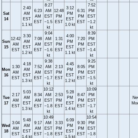
8:27
7:52
2:40
3:12
6:23
AM
12:48
6:31
PM
Sat
AM
PM
AM
EST
PM
PM
EST
14
EST
EST
EST
−1.5
EST
EST
−1.2
1.1 kt
1.0 kt
kt
kt
9:04
8:39
3:30
4:00
12:42
7:08
AM
1:31
7:20
PM
Sun
AM
PM
AM
AM
EST
PM
PM
EST
15
EST
EST
EST
EST
−1.6
EST
EST
−1.4
1.2 kt
1.1 kt
kt
kt
9:38
9:25
4:18
4:45
1:30
7:52
AM
2:13
8:05
PM
Mon
AM
PM
AM
AM
EST
PM
PM
EST
16
EST
EST
EST
EST
−1.7
EST
EST
−1.5
1.3 kt
1.2 kt
kt
kt
10:12
10:09
5:03
5:28
2:17
8:34
AM
2:53
8:47
PM
Tue
AM
PM
Ne
AM
AM
EST
PM
PM
EST
17
EST
EST
Mo
EST
EST
−1.8
EST
EST
−1.7
1.3 kt
1.4 kt
kt
kt
10:49
10:54
5:48
6:09
3:04
9:17
AM
3:33
9:30
PM
Wed
AM
PM
AM
AM
EST
PM
PM
EST
18
EST
EST
EST
EST
−1.8
EST
EST
−1.8
1.4 kt
1.5 kt