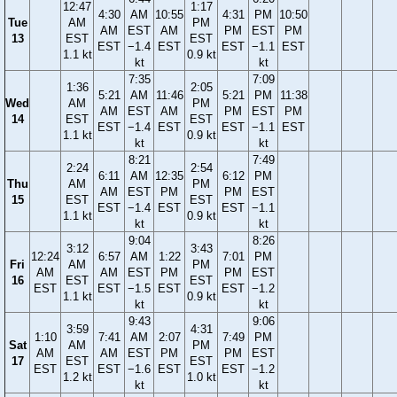
12:47
1:17
4:30
AM
10:55
4:31
PM
10:50
Tue
AM
PM
AM
EST
AM
PM
EST
PM
13
EST
EST
EST
−1.4
EST
EST
−1.1
EST
1.1 kt
0.9 kt
kt
kt
7:35
7:09
1:36
2:05
5:21
AM
11:46
5:21
PM
11:38
Wed
AM
PM
AM
EST
AM
PM
EST
PM
14
EST
EST
EST
−1.4
EST
EST
−1.1
EST
1.1 kt
0.9 kt
kt
kt
8:21
7:49
2:24
2:54
6:11
AM
12:35
6:12
PM
Thu
AM
PM
AM
EST
PM
PM
EST
15
EST
EST
EST
−1.4
EST
EST
−1.1
1.1 kt
0.9 kt
kt
kt
9:04
8:26
3:12
3:43
12:24
6:57
AM
1:22
7:01
PM
Fri
AM
PM
AM
AM
EST
PM
PM
EST
16
EST
EST
EST
EST
−1.5
EST
EST
−1.2
1.1 kt
0.9 kt
kt
kt
9:43
9:06
3:59
4:31
1:10
7:41
AM
2:07
7:49
PM
Sat
AM
PM
AM
AM
EST
PM
PM
EST
17
EST
EST
EST
EST
−1.6
EST
EST
−1.2
1.2 kt
1.0 kt
kt
kt