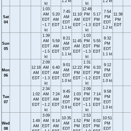
1.2 kt
1.2 kt
kt
kt
1:03
12:48
7:45
7:54
AM
5:20
11:10
PM
5:17
11:38
Sat
AM
PM
EDT
AM
AM
EDT
PM
PM
04
EDT
EDT
−1.7
EDT
EDT
−1.3
EDT
EDT
1.1 kt
1.2 kt
kt
kt
1:39
1:03
8:21
8:32
AM
5:59
11:45
PM
5:55
Sun
AM
PM
EDT
AM
AM
EDT
PM
05
EDT
EDT
−1.5
EDT
EDT
−1.3
EDT
1.1 kt
1.1 kt
kt
kt
2:09
1:31
9:01
9:12
12:18
AM
6:40
12:22
PM
6:33
Mon
AM
PM
AM
EDT
AM
PM
EDT
PM
06
EDT
EDT
EDT
−1.3
EDT
EDT
−1.2
EDT
1.0 kt
1.0 kt
kt
kt
2:34
2:09
9:45
9:58
1:02
AM
7:24
1:03
PM
7:14
Tue
AM
PM
AM
EDT
AM
PM
EDT
PM
07
EDT
EDT
EDT
−1.2
EDT
EDT
−1.1
EDT
0.9 kt
1.0 kt
kt
kt
3:09
2:53
10:35
10:51
1:49
AM
8:14
1:52
PM
8:02
Wed
AM
PM
AM
EDT
AM
PM
EDT
PM
08
EDT
EDT