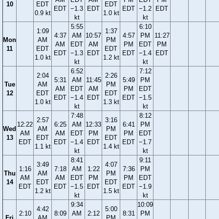
10
EDT
EDT
EDT
−1.3
EDT
EDT
−1.2
EDT
0.9 kt
1.0 kt
kt
kt
5:55
6:10
1:09
1:37
4:37
AM
10:57
4:57
PM
11:27
Mon
AM
PM
AM
EDT
AM
PM
EDT
PM
11
EDT
EDT
EDT
−1.3
EDT
EDT
−1.4
EDT
1.0 kt
1.2 kt
kt
kt
6:52
7:12
2:04
2:26
5:31
AM
11:45
5:49
PM
Tue
AM
PM
AM
EDT
AM
PM
EDT
12
EDT
EDT
EDT
−1.4
EDT
EDT
−1.5
1.0 kt
1.3 kt
kt
kt
7:48
8:12
2:57
3:16
12:22
6:25
AM
12:33
6:41
PM
Wed
AM
PM
AM
AM
EDT
PM
PM
EDT
13
EDT
EDT
EDT
EDT
−1.4
EDT
EDT
−1.7
1.1 kt
1.4 kt
kt
kt
8:41
9:11
3:49
4:07
1:16
7:18
AM
1:22
7:36
PM
Thu
AM
PM
AM
AM
EDT
PM
PM
EDT
14
EDT
EDT
EDT
EDT
−1.5
EDT
EDT
−1.9
1.2 kt
1.5 kt
kt
kt
9:34
10:09
4:42
5:00
2:10
8:09
AM
2:12
8:31
PM
Fri
AM
PM