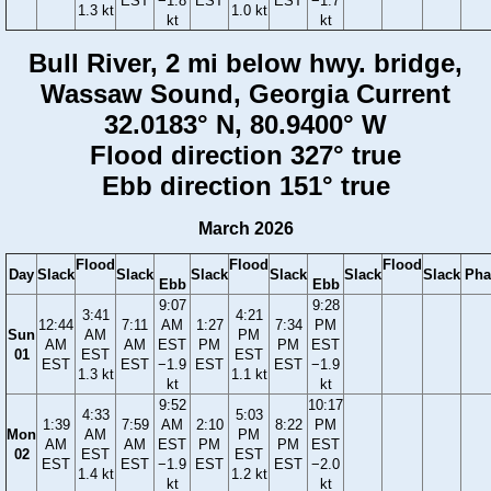
EST
−1.8
EST
EST
−1.7
1.3 kt
1.0 kt
kt
kt
Bull River, 2 mi below hwy. bridge,
Wassaw Sound, Georgia Current
32.0183° N, 80.9400° W
Flood direction 327° true
Ebb direction 151° true
March 2026
Flood
Flood
Flood
Day
Slack
Slack
Slack
Slack
Slack
Slack
Pha
Ebb
Ebb
9:07
9:28
3:41
4:21
12:44
7:11
AM
1:27
7:34
PM
Sun
AM
PM
AM
AM
EST
PM
PM
EST
01
EST
EST
EST
EST
−1.9
EST
EST
−1.9
1.3 kt
1.1 kt
kt
kt
9:52
10:17
4:33
5:03
1:39
7:59
AM
2:10
8:22
PM
Mon
AM
PM
AM
AM
EST
PM
PM
EST
02
EST
EST
EST
EST
−1.9
EST
EST
−2.0
1.4 kt
1.2 kt
kt
kt