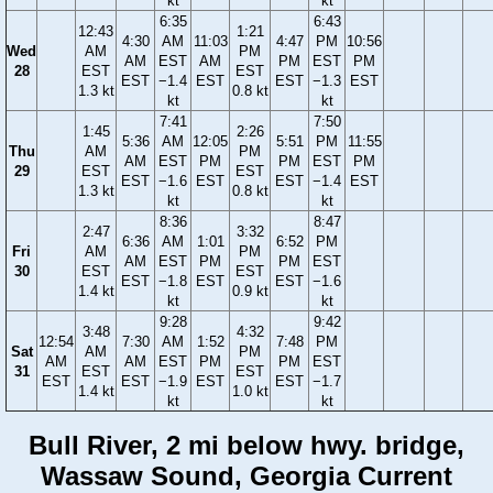
kt
kt
6:35
6:43
12:43
1:21
4:30
AM
11:03
4:47
PM
10:56
Wed
AM
PM
AM
EST
AM
PM
EST
PM
28
EST
EST
EST
−1.4
EST
EST
−1.3
EST
1.3 kt
0.8 kt
kt
kt
7:41
7:50
1:45
2:26
5:36
AM
12:05
5:51
PM
11:55
Thu
AM
PM
AM
EST
PM
PM
EST
PM
29
EST
EST
EST
−1.6
EST
EST
−1.4
EST
1.3 kt
0.8 kt
kt
kt
8:36
8:47
2:47
3:32
6:36
AM
1:01
6:52
PM
Fri
AM
PM
AM
EST
PM
PM
EST
30
EST
EST
EST
−1.8
EST
EST
−1.6
1.4 kt
0.9 kt
kt
kt
9:28
9:42
3:48
4:32
12:54
7:30
AM
1:52
7:48
PM
Sat
AM
PM
AM
AM
EST
PM
PM
EST
31
EST
EST
EST
EST
−1.9
EST
EST
−1.7
1.4 kt
1.0 kt
kt
kt
Bull River, 2 mi below hwy. bridge,
Wassaw Sound, Georgia Current