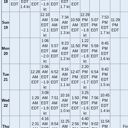
18
EDT
EDT
EDT
EDT
−1.8
EDT
EDT
1.4 kt
1.7 kt
kt
12:10
12:29
7:34
7:53
AM
5:04
10:59
PM
5:07
11:29
Sun
AM
PM
EDT
AM
AM
EDT
PM
PM
19
EDT
EDT
−2.1
EDT
EDT
−1.8
EDT
EDT
1.3 kt
1.7 kt
kt
kt
1:06
1:22
8:23
8:45
AM
5:57
11:50
PM
5:59
Mon
AM
PM
EDT
AM
AM
EDT
PM
20
EDT
EDT
−2.0
EDT
EDT
−1.8
EDT
1.2 kt
1.6 kt
kt
kt
2:06
2:20
9:16
9:42
12:28
AM
6:52
12:47
PM
6:54
Tue
AM
PM
AM
EDT
AM
PM
EDT
PM
21
EDT
EDT
EDT
−1.9
EDT
EDT
−1.7
EDT
1.1 kt
1.5 kt
kt
kt
3:08
3:25
10:16
10:45
1:29
AM
7:51
1:50
PM
7:56
Wed
AM
PM
AM
EDT
AM
PM
EDT
PM
22
EDT
EDT
EDT
−1.8
EDT
EDT
−1.6
EDT
1.0 kt
1.4 kt
kt
kt
4:16
4:40
11:25
11:54
2:31
AM
8:54
2:56
PM
9:02
Thu
AM
PM
Fir