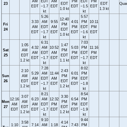
AM
EDT
AM
PM
EDT
PM
23
EDT
EDT
Quar
EDT
−1.7
EDT
EDT
−1.5
EDT
1.0 kt
1.3 kt
kt
kt
5:26
5:57
12:40
3:33
AM
9:55
4:01
PM
10:11
Fri
PM
AM
EDT
AM
PM
EDT
PM
24
EDT
EDT
−1.7
EDT
EDT
−1.6
EDT
1.0 kt
kt
kt
6:31
7:03
1:05
1:47
4:32
AM
10:52
5:03
PM
11:16
Sat
AM
PM
AM
EDT
AM
PM
EDT
PM
25
EDT
EDT
EDT
−1.7
EDT
EDT
−1.7
EDT
1.2 kt
1.1 kt
kt
kt
7:28
8:02
2:10
2:43
5:29
AM
11:44
6:01
PM
Sun
AM
PM
AM
EDT
AM
PM
EDT
26
EDT
EDT
EDT
−1.7
EDT
EDT
−1.8
1.2 kt
1.2 kt
kt
kt
8:21
8:54
3:07
3:30
12:16
6:23
AM
12:32
6:54
PM
Mon
AM
PM
AM
AM
EDT
PM
PM
EDT
27
EDT
EDT
EDT
EDT
−1.7
EDT
EDT
−1.9
1.2 kt
1.2 kt
kt
kt
9:10
9:44
3:58
4:14
1:10
7:14
AM
1:18
7:43
PM