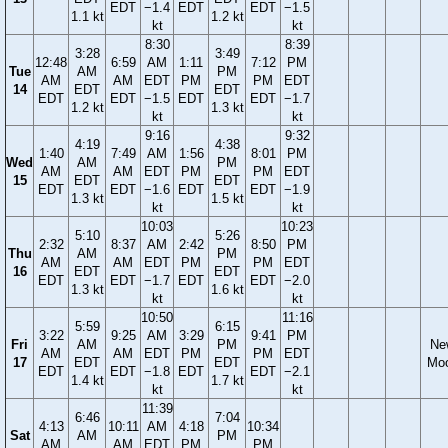
EDT
−1.4
EDT
EDT
−1.5
1.1 kt
1.2 kt
kt
kt
8:30
8:39
3:28
3:49
12:48
6:59
AM
1:11
7:12
PM
Tue
AM
PM
AM
AM
EDT
PM
PM
EDT
14
EDT
EDT
EDT
EDT
−1.5
EDT
EDT
−1.7
1.2 kt
1.3 kt
kt
kt
9:16
9:32
4:19
4:38
1:40
7:49
AM
1:56
8:01
PM
Wed
AM
PM
AM
AM
EDT
PM
PM
EDT
15
EDT
EDT
EDT
EDT
−1.6
EDT
EDT
−1.9
1.3 kt
1.5 kt
kt
kt
10:03
10:23
5:10
5:26
2:32
8:37
AM
2:42
8:50
PM
Thu
AM
PM
AM
AM
EDT
PM
PM
EDT
16
EDT
EDT
EDT
EDT
−1.7
EDT
EDT
−2.0
1.3 kt
1.6 kt
kt
kt
10:50
11:16
5:59
6:15
3:22
9:25
AM
3:29
9:41
PM
Fri
AM
PM
Ne
AM
AM
EDT
PM
PM
EDT
17
EDT
EDT
Mo
EDT
EDT
−1.8
EDT
EDT
−2.1
1.4 kt
1.7 kt
kt
kt
11:39
6:46
7:04
4:13
10:11
AM
4:18
10:34
Sat
AM
PM
AM
AM
EDT
PM
PM