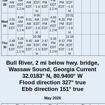
Tue
AM
PM
AM
AM
EDT
PM
PM
EDT
28
EDT
EDT
EDT
EDT
−1.6
EDT
EDT
−1.9
1.2 kt
1.2 kt
kt
kt
9:56
10:31
4:44
4:55
2:01
8:01
AM
2:03
8:29
PM
Wed
AM
PM
AM
AM
EDT
PM
PM
EDT
29
EDT
EDT
EDT
EDT
−1.6
EDT
EDT
−1.9
1.1 kt
1.2 kt
kt
kt
10:39
11:16
5:26
5:35
2:48
8:45
AM
2:47
9:12
PM
Thu
AM
PM
AM
AM
EDT
PM
PM
EDT
30
EDT
EDT
EDT
EDT
−1.5
EDT
EDT
−1.8
1.1 kt
1.2 kt
kt
kt
Bull River, 2 mi below hwy. bridge,
Wassaw Sound, Georgia Current
32.0183° N, 80.9400° W
Flood direction 327° true
Ebb direction 151° true
May 2026