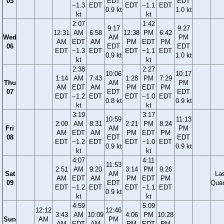
05
EDT
EDT
−1.3
EDT
EDT
−1.1
EDT
0.9 kt
1.0 kt
kt
kt
2:07
1:42
9:17
9:27
12:31
AM
6:58
12:38
PM
6:42
Wed
AM
PM
AM
EDT
AM
PM
EDT
PM
06
EDT
EDT
EDT
−1.3
EDT
EDT
−1.1
EDT
0.9 kt
1.0 kt
kt
kt
2:38
2:27
10:06
10:17
1:14
AM
7:43
1:28
PM
7:29
Thu
AM
PM
AM
EDT
AM
PM
EDT
PM
07
EDT
EDT
EDT
−1.2
EDT
EDT
−1.0
EDT
0.8 kt
0.9 kt
kt
kt
3:19
3:17
10:59
11:13
2:00
AM
8:31
2:21
PM
8:24
Fri
AM
PM
AM
EDT
AM
PM
EDT
PM
08
EDT
EDT
EDT
−1.2
EDT
EDT
−1.0
EDT
0.9 kt
0.9 kt
kt
kt
4:07
4:11
11:53
2:51
AM
9:20
3:14
PM
9:26
Sat
AM
La
AM
EDT
AM
PM
EDT
PM
09
EDT
Quar
EDT
−1.2
EDT
EDT
−1.1
EDT
0.9 kt
kt
kt
4:59
5:09
12:12
12:46
3:43
AM
10:09
4:06
PM
10:28
Sun
AM
PM
AM
EDT
AM
PM
EDT
PM