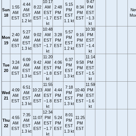
10:17
9:47
4:44
5:15
1:55
8:22
AM
2:48
8:34
PM
Sun
AM
PM
Ne
AM
AM
EST
PM
PM
EST
18
EST
EST
Mo
EST
EST
−1.7
EST
EST
−1.3
1.2 kt
1.1 kt
kt
kt
10:48
10:30
5:27
5:57
2:40
9:02
AM
3:28
9:16
PM
Mon
AM
PM
AM
AM
EST
PM
PM
EST
19
EST
EST
EST
EST
−1.7
EST
EST
−1.4
1.3 kt
1.2 kt
kt
kt
11:20
11:14
6:09
6:37
3:24
9:42
AM
4:06
9:58
PM
Tue
AM
PM
AM
AM
EST
PM
PM
EST
20
EST
EST
EST
EST
−1.8
EST
EST
−1.5
1.3 kt
1.3 kt
kt
kt
11:55
11:59
6:51
7:18
4:09
10:23
AM
4:44
10:40
PM
Wed
AM
PM
AM
AM
EST
PM
PM
EST
21
EST
EST
EST
EST
−1.8
EST
EST
−1.6
1.3 kt
1.3 kt
kt
kt
12:34
7:35
8:01
4:55
11:07
PM
5:24
11:25
Thu
AM
PM
AM
AM
EST
PM
PM
22
EST
EST
EST
EST
−1.7
EST
EST
1.3 kt
1.3 kt
kt