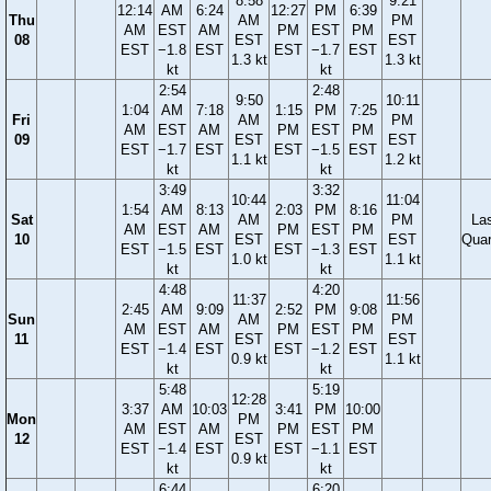
8:58
9:21
12:14
AM
6:24
12:27
PM
6:39
Thu
AM
PM
AM
EST
AM
PM
EST
PM
08
EST
EST
EST
−1.8
EST
EST
−1.7
EST
1.3 kt
1.3 kt
kt
kt
2:54
2:48
9:50
10:11
1:04
AM
7:18
1:15
PM
7:25
Fri
AM
PM
AM
EST
AM
PM
EST
PM
09
EST
EST
EST
−1.7
EST
EST
−1.5
EST
1.1 kt
1.2 kt
kt
kt
3:49
3:32
10:44
11:04
1:54
AM
8:13
2:03
PM
8:16
Sat
AM
PM
La
AM
EST
AM
PM
EST
PM
10
EST
EST
Quar
EST
−1.5
EST
EST
−1.3
EST
1.0 kt
1.1 kt
kt
kt
4:48
4:20
11:37
11:56
2:45
AM
9:09
2:52
PM
9:08
Sun
AM
PM
AM
EST
AM
PM
EST
PM
11
EST
EST
EST
−1.4
EST
EST
−1.2
EST
0.9 kt
1.1 kt
kt
kt
5:48
5:19
12:28
3:37
AM
10:03
3:41
PM
10:00
Mon
PM
AM
EST
AM
PM
EST
PM
12
EST
EST
−1.4
EST
EST
−1.1
EST
0.9 kt
kt
kt
6:44
6:20