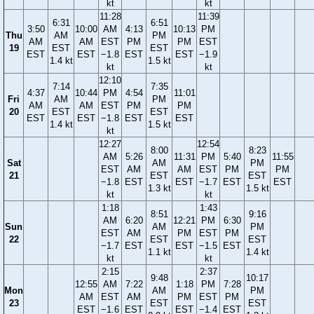
kt
kt
11:28
11:39
6:31
6:51
3:50
10:00
AM
4:13
10:13
PM
Thu
AM
PM
AM
AM
EST
PM
PM
EST
19
EST
EST
EST
EST
−1.8
EST
EST
−1.9
1.4 kt
1.5 kt
kt
kt
12:10
7:14
7:35
4:37
10:44
PM
4:54
11:01
Fri
AM
PM
AM
AM
EST
PM
PM
20
EST
EST
EST
EST
−1.8
EST
EST
1.4 kt
1.5 kt
kt
12:27
12:54
8:00
8:23
AM
5:26
11:31
PM
5:40
11:55
Sat
AM
PM
EST
AM
AM
EST
PM
PM
21
EST
EST
−1.8
EST
EST
−1.7
EST
EST
1.3 kt
1.5 kt
kt
kt
1:18
1:43
8:51
9:16
AM
6:20
12:21
PM
6:30
Sun
AM
PM
EST
AM
PM
EST
PM
22
EST
EST
−1.7
EST
EST
−1.5
EST
1.1 kt
1.4 kt
kt
kt
2:15
2:37
9:48
10:17
12:55
AM
7:22
1:18
PM
7:28
Mon
AM
PM
AM
EST
AM
PM
EST
PM
23
EST
EST
EST
−1.6
EST
EST
−1.4
EST