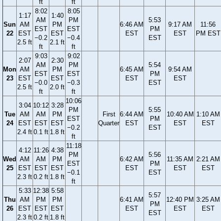
ft
ft
8:02
8:05
1:17
1:40
AM
PM
5:53
Sun
AM
PM
6:46 AM
9:17 AM
11:56
EST
EST
PM
22
EST
EST
EST
EST
PM EST
−0.2
−0.4
EST
2.5 ft
2.1 ft
ft
ft
9:03
9:02
2:07
2:30
AM
PM
5:54
Mon
AM
PM
6:45 AM
9:54 AM
EST
EST
PM
23
EST
EST
EST
EST
−0.0
−0.3
EST
2.5 ft
2.0 ft
ft
ft
10:06
3:04
10:12
3:28
PM
5:55
Tue
AM
AM
PM
First
6:44 AM
10:40 AM
1:10 AM
EST
PM
24
EST
EST
EST
Quarter
EST
EST
EST
−0.2
EST
2.4 ft
0.1 ft
1.8 ft
ft
11:18
4:12
11:26
4:38
PM
5:56
Wed
AM
AM
PM
6:42 AM
11:35 AM
2:21 AM
EST
PM
25
EST
EST
EST
EST
EST
EST
−0.1
EST
2.3 ft
0.2 ft
1.8 ft
ft
5:33
12:38
5:58
5:57
Thu
AM
PM
PM
6:41 AM
12:40 PM
3:25 AM
PM
26
EST
EST
EST
EST
EST
EST
EST
2.3 ft
0.2 ft
1.8 ft