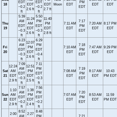
EDT
EDT
PM
18
EDT
EDT
Moon
EDT
EDT
EDT
−0.2
−0.2
EDT
2.6 ft
2.7 ft
ft
ft
5:39
5:50
11:24
11:40
AM
PM
7:17
Thu
AM
PM
7:11 AM
7:20 AM
8:17 PM
EDT
EDT
PM
19
EDT
EDT
EDT
EDT
EDT
−0.3
−0.3
EDT
2.6 ft
2.8 ft
ft
ft
6:23
6:29
12:07
AM
PM
7:18
Fri
PM
7:10 AM
7:47 AM
9:29 PM
EDT
EDT
PM
20
EDT
EDT
EDT
EDT
−0.3
−0.4
EDT
2.6 ft
ft
ft
7:09
7:11
12:24
12:51
AM
PM
7:19
Sat
AM
PM
7:08 AM
8:17 AM
10:43
EDT
EDT
PM
21
EDT
EDT
EDT
EDT
PM EDT
−0.3
−0.3
EDT
2.9 ft
2.5 ft
ft
ft
7:57
7:56
1:10
1:38
AM
PM
7:20
Sun
AM
PM
7:07 AM
8:53 AM
11:59
EDT
EDT
PM
22
EDT
EDT
EDT
EDT
PM EDT
−0.2
−0.2
EDT
2.9 ft
2.4 ft
ft
ft
8:52
8:48
2:00
2:27
AM
PM
7:21