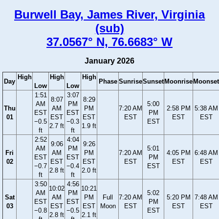
Burwell Bay, James River, Virginia
(sub)
37.0567° N, 76.6683° W
January 2026
High
High
High
Day
Phase
Sunrise
Sunset
Moonrise
Moonset
Low
Low
1:51
3:07
8:07
8:29
AM
PM
5:00
Thu
AM
PM
7:20 AM
2:58 PM
5:38 AM
EST
EST
PM
01
EST
EST
EST
EST
EST
−0.5
−0.3
EST
2.7 ft
1.9 ft
ft
ft
2:52
4:04
9:06
9:26
AM
PM
5:01
Fri
AM
PM
7:20 AM
4:05 PM
6:48 AM
EST
EST
PM
02
EST
EST
EST
EST
EST
−0.7
−0.4
EST
2.8 ft
2.0 ft
ft
ft
3:50
4:56
10:02
10:21
AM
PM
5:02
Sat
AM
PM
Full
7:20 AM
5:20 PM
7:48 AM
EST
EST
PM
03
EST
EST
Moon
EST
EST
EST
−0.8
−0.5
EST
2.8 ft
2.1 ft