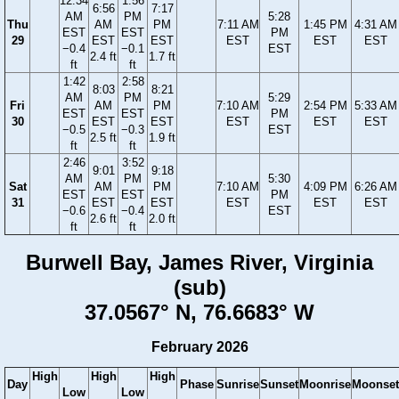
12:34
1:56
6:56
7:17
AM
PM
5:28
Thu
AM
PM
7:11 AM
1:45 PM
4:31 AM
EST
EST
PM
29
EST
EST
EST
EST
EST
−0.4
−0.1
EST
2.4 ft
1.7 ft
ft
ft
1:42
2:58
8:03
8:21
AM
PM
5:29
Fri
AM
PM
7:10 AM
2:54 PM
5:33 AM
EST
EST
PM
30
EST
EST
EST
EST
EST
−0.5
−0.3
EST
2.5 ft
1.9 ft
ft
ft
2:46
3:52
9:01
9:18
AM
PM
5:30
Sat
AM
PM
7:10 AM
4:09 PM
6:26 AM
EST
EST
PM
31
EST
EST
EST
EST
EST
−0.6
−0.4
EST
2.6 ft
2.0 ft
ft
ft
Burwell Bay, James River, Virginia
(sub)
37.0567° N, 76.6683° W
February 2026
High
High
High
Day
Phase
Sunrise
Sunset
Moonrise
Moonset
Low
Low