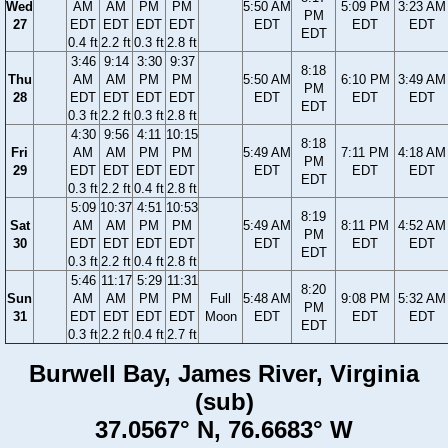
Wed
AM
AM
PM
PM
5:50 AM
5:09 PM
3:23 AM
PM
27
EDT
EDT
EDT
EDT
EDT
EDT
EDT
EDT
0.4 ft
2.2 ft
0.3 ft
2.8 ft
3:46
9:14
3:30
9:37
8:18
Thu
AM
AM
PM
PM
5:50 AM
6:10 PM
3:49 AM
PM
28
EDT
EDT
EDT
EDT
EDT
EDT
EDT
EDT
0.3 ft
2.2 ft
0.3 ft
2.8 ft
4:30
9:56
4:11
10:15
8:18
Fri
AM
AM
PM
PM
5:49 AM
7:11 PM
4:18 AM
PM
29
EDT
EDT
EDT
EDT
EDT
EDT
EDT
EDT
0.3 ft
2.2 ft
0.4 ft
2.8 ft
5:09
10:37
4:51
10:53
8:19
Sat
AM
AM
PM
PM
5:49 AM
8:11 PM
4:52 AM
PM
30
EDT
EDT
EDT
EDT
EDT
EDT
EDT
EDT
0.3 ft
2.2 ft
0.4 ft
2.8 ft
5:46
11:17
5:29
11:31
8:20
Sun
AM
AM
PM
PM
Full
5:48 AM
9:08 PM
5:32 AM
PM
31
EDT
EDT
EDT
EDT
Moon
EDT
EDT
EDT
EDT
0.3 ft
2.2 ft
0.4 ft
2.7 ft
Burwell Bay, James River, Virginia
(sub)
37.0567° N, 76.6683° W