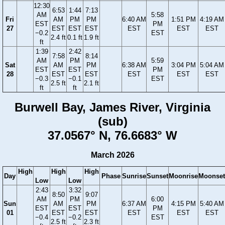
12:30
6:53
1:44
7:13
AM
5:58
Fri
AM
PM
PM
6:40 AM
1:51 PM
4:19 AM
EST
PM
27
EST
EST
EST
EST
EST
EST
−0.2
EST
2.4 ft
0.1 ft
1.9 ft
ft
1:39
2:42
7:58
8:14
AM
PM
5:59
Sat
AM
PM
6:38 AM
3:04 PM
5:04 AM
EST
EST
PM
28
EST
EST
EST
EST
EST
−0.3
−0.1
EST
2.5 ft
2.1 ft
ft
ft
Burwell Bay, James River, Virginia
(sub)
37.0567° N, 76.6683° W
March 2026
High
High
High
Day
Phase
Sunrise
Sunset
Moonrise
Moonset
Low
Low
2:43
3:32
8:50
9:07
AM
PM
6:00
Sun
AM
PM
6:37 AM
4:15 PM
5:40 AM
EST
EST
PM
01
EST
EST
EST
EST
EST
−0.4
−0.2
EST
2.5 ft
2.3 ft