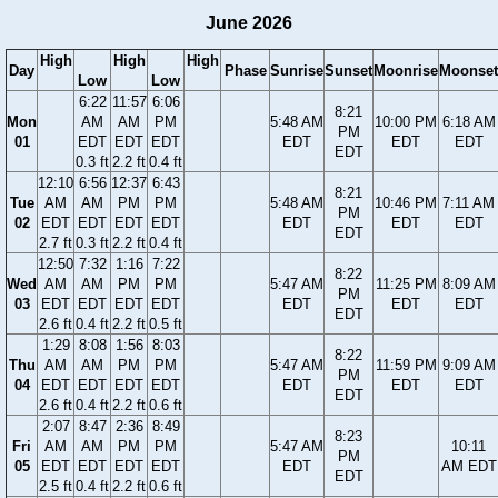
June 2026
High
High
High
Day
Phase
Sunrise
Sunset
Moonrise
Moonset
Low
Low
6:22
11:57
6:06
8:21
Mon
AM
AM
PM
5:48 AM
10:00 PM
6:18 AM
PM
01
EDT
EDT
EDT
EDT
EDT
EDT
EDT
0.3 ft
2.2 ft
0.4 ft
12:10
6:56
12:37
6:43
8:21
Tue
AM
AM
PM
PM
5:48 AM
10:46 PM
7:11 AM
PM
02
EDT
EDT
EDT
EDT
EDT
EDT
EDT
EDT
2.7 ft
0.3 ft
2.2 ft
0.4 ft
12:50
7:32
1:16
7:22
8:22
Wed
AM
AM
PM
PM
5:47 AM
11:25 PM
8:09 AM
PM
03
EDT
EDT
EDT
EDT
EDT
EDT
EDT
EDT
2.6 ft
0.4 ft
2.2 ft
0.5 ft
1:29
8:08
1:56
8:03
8:22
Thu
AM
AM
PM
PM
5:47 AM
11:59 PM
9:09 AM
PM
04
EDT
EDT
EDT
EDT
EDT
EDT
EDT
EDT
2.6 ft
0.4 ft
2.2 ft
0.6 ft
2:07
8:47
2:36
8:49
8:23
Fri
AM
AM
PM
PM
5:47 AM
10:11
PM
05
EDT
EDT
EDT
EDT
EDT
AM EDT
EDT
2.5 ft
0.4 ft
2.2 ft
0.6 ft