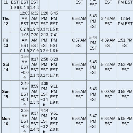
11
EST
EST
EST
EST
EST
PM EST
EST
1.9 ft
0.4 ft
1.4 ft
12:05
6:32
1:20
6:45
5:43
Thu
AM
AM
PM
PM
6:58 AM
3:48 AM
12:54
PM
12
EST
EST
EST
EST
EST
EST
PM EST
EST
0.2 ft
1.9 ft
0.3 ft
1.5 ft
1:03
7:30
2:13
7:41
5:44
Fri
AM
AM
PM
PM
6:57 AM
4:39 AM
1:51 PM
PM
13
EST
EST
EST
EST
EST
EST
EST
EST
0.1 ft
2.0 ft
0.2 ft
1.6 ft
1:58
8:17
2:58
8:28
AM
5:45
Sat
AM
PM
PM
6:56 AM
5:23 AM
2:53 PM
EST
PM
14
EST
EST
EST
EST
EST
EST
−0.0
EST
2.1 ft
0.1 ft
1.7 ft
ft
2:49
3:38
8:59
9:11
AM
PM
5:46
Sun
AM
PM
6:55 AM
6:00 AM
3:58 PM
EST
EST
PM
15
EST
EST
EST
EST
EST
−0.1
−0.1
EST
2.3 ft
1.9 ft
ft
ft
3:35
4:14
9:37
9:51
AM
PM
5:47
Mon
AM
PM
6:53 AM
6:33 AM
5:05 PM
EST
EST
PM
16
EST
EST
EST
EST
EST
−0.3
−0.2
EST
2.4 ft
2.0 ft
ft
ft