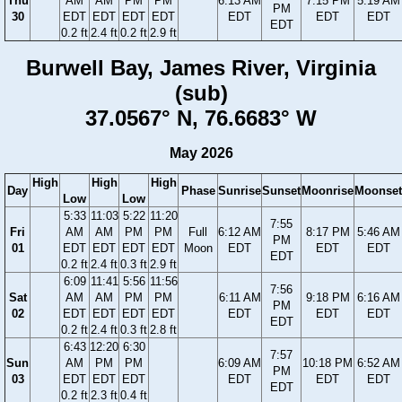
Thu
AM
AM
PM
PM
6:13 AM
7:15 PM
5:19 AM
PM
30
EDT
EDT
EDT
EDT
EDT
EDT
EDT
EDT
0.2 ft
2.4 ft
0.2 ft
2.9 ft
Burwell Bay, James River, Virginia
(sub)
37.0567° N, 76.6683° W
May 2026
High
High
High
Day
Phase
Sunrise
Sunset
Moonrise
Moonset
Low
Low
5:33
11:03
5:22
11:20
7:55
Fri
AM
AM
PM
PM
Full
6:12 AM
8:17 PM
5:46 AM
PM
01
EDT
EDT
EDT
EDT
Moon
EDT
EDT
EDT
EDT
0.2 ft
2.4 ft
0.3 ft
2.9 ft
6:09
11:41
5:56
11:56
7:56
Sat
AM
AM
PM
PM
6:11 AM
9:18 PM
6:16 AM
PM
02
EDT
EDT
EDT
EDT
EDT
EDT
EDT
EDT
0.2 ft
2.4 ft
0.3 ft
2.8 ft
6:43
12:20
6:30
7:57
Sun
AM
PM
PM
6:09 AM
10:18 PM
6:52 AM
PM
03
EDT
EDT
EDT
EDT
EDT
EDT
EDT
0.2 ft
2.3 ft
0.4 ft