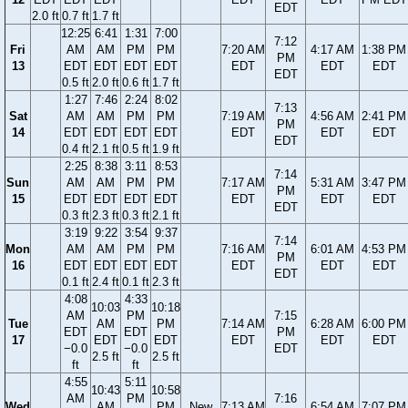
EDT
2.0 ft
0.7 ft
1.7 ft
12:25
6:41
1:31
7:00
7:12
Fri
AM
AM
PM
PM
7:20 AM
4:17 AM
1:38 PM
PM
13
EDT
EDT
EDT
EDT
EDT
EDT
EDT
EDT
0.5 ft
2.0 ft
0.6 ft
1.7 ft
1:27
7:46
2:24
8:02
7:13
Sat
AM
AM
PM
PM
7:19 AM
4:56 AM
2:41 PM
PM
14
EDT
EDT
EDT
EDT
EDT
EDT
EDT
EDT
0.4 ft
2.1 ft
0.5 ft
1.9 ft
2:25
8:38
3:11
8:53
7:14
Sun
AM
AM
PM
PM
7:17 AM
5:31 AM
3:47 PM
PM
15
EDT
EDT
EDT
EDT
EDT
EDT
EDT
EDT
0.3 ft
2.3 ft
0.3 ft
2.1 ft
3:19
9:22
3:54
9:37
7:14
Mon
AM
AM
PM
PM
7:16 AM
6:01 AM
4:53 PM
PM
16
EDT
EDT
EDT
EDT
EDT
EDT
EDT
EDT
0.1 ft
2.4 ft
0.1 ft
2.3 ft
4:08
4:33
10:03
10:18
AM
PM
7:15
Tue
AM
PM
7:14 AM
6:28 AM
6:00 PM
EDT
EDT
PM
17
EDT
EDT
EDT
EDT
EDT
−0.0
−0.0
EDT
2.5 ft
2.5 ft
ft
ft
4:55
5:11
10:43
10:58
AM
PM
7:16
Wed
AM
PM
New
7:13 AM
6:54 AM
7:07 PM