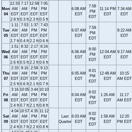
12:33
7:17
12:58
7:05
7:58
Mon
AM
AM
PM
PM
6:08 AM
11:14 PM
7:34 AM
PM
04
EDT
EDT
EDT
EDT
EDT
EDT
EDT
EDT
2.8 ft
0.3 ft
2.3 ft
0.5 ft
1:11
7:53
1:37
7:43
7:59
Tue
AM
AM
PM
PM
6:07 AM
8:22 AM
PM
05
EDT
EDT
EDT
EDT
EDT
EDT
EDT
2.7 ft
0.4 ft
2.2 ft
0.6 ft
1:51
8:32
2:17
8:24
8:00
Wed
AM
AM
PM
PM
6:06 AM
12:04 AM
9:17 AM
PM
06
EDT
EDT
EDT
EDT
EDT
EDT
EDT
EDT
2.6 ft
0.5 ft
2.2 ft
0.6 ft
2:33
9:16
2:59
9:13
8:01
Thu
AM
AM
PM
PM
6:05 AM
12:48 AM
10:15
PM
07
EDT
EDT
EDT
EDT
EDT
EDT
AM EDT
EDT
2.5 ft
0.6 ft
2.1 ft
0.7 ft
3:16
10:05
3:44
10:10
8:02
Fri
AM
AM
PM
PM
6:04 AM
1:26 AM
11:17
PM
08
EDT
EDT
EDT
EDT
EDT
EDT
AM EDT
EDT
2.4 ft
0.7 ft
2.1 ft
0.8 ft
4:04
10:57
4:35
11:12
8:02
Sat
AM
AM
PM
PM
Last
6:03 AM
1:58 AM
12:20
PM
09
EDT
EDT
EDT
EDT
Quarter
EDT
EDT
PM EDT
EDT
2.4 ft
0.7 ft
2.2 ft
0.8 ft