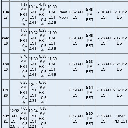
4:17
4:49
10:14
10:30
AM
PM
5:48
Tue
AM
PM
New
6:52 AM
7:01 AM
6:11 PM
EST
EST
PM
17
EST
EST
Moon
EST
EST
EST
−0.4
−0.4
EST
2.4 ft
2.2 ft
ft
ft
4:59
5:23
10:52
11:09
AM
PM
5:49
Wed
AM
PM
6:51 AM
7:28 AM
7:17 PM
EST
EST
PM
18
EST
EST
EST
EST
EST
−0.4
−0.5
EST
2.4 ft
2.3 ft
ft
ft
5:40
5:58
11:30
11:50
AM
PM
5:50
Thu
AM
PM
6:50 AM
7:53 AM
8:24 PM
EST
EST
PM
19
EST
EST
EST
EST
EST
−0.5
−0.5
EST
2.4 ft
2.4 ft
ft
ft
6:23
6:36
12:11
AM
PM
5:51
Fri
PM
6:49 AM
8:18 AM
9:32 PM
EST
EST
PM
20
EST
EST
EST
EST
−0.4
−0.5
EST
2.3 ft
ft
ft
7:09
7:18
12:32
12:54
AM
PM
5:52
Sat
AM
PM
6:47 AM
8:45 AM
10:43
EST
EST
PM
21
EST
EST
EST
EST
PM EST
−0.3
−0.5
EST
2.5 ft
2.2 ft