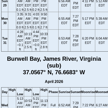
Sun
AM
AM
PM
PM
6:56 AM
4:11 PM
5:12 AM
PM
29
EDT
EDT
EDT
EDT
EDT
EDT
EDT
EDT
0.1 ft
2.5 ft
0.2 ft
2.5 ft
3:35
9:31
4:03
9:50
7:27
Mon
AM
AM
PM
PM
6:55 AM
5:17 PM
5:39 AM
PM
30
EDT
EDT
EDT
EDT
EDT
EDT
EDT
EDT
0.0 ft
2.5 ft
0.1 ft
2.7 ft
4:28
4:44
10:13
10:33
AM
PM
7:28
Tue
AM
PM
6:53 AM
6:20 PM
6:04 AM
EDT
EDT
PM
31
EDT
EDT
EDT
EDT
EDT
−0.1
−0.0
EDT
2.5 ft
2.8 ft
ft
ft
Burwell Bay, James River, Virginia
(sub)
37.0567° N, 76.6683° W
April 2026
High
High
High
Day
Phase
Sunrise
Sunset
Moonrise
Moonset
Low
Low
5:13
5:21
10:53
11:13
AM
PM
7:29
Wed
AM
PM
Full
6:52 AM
7:22 PM
6:27 AM
EDT
EDT
PM