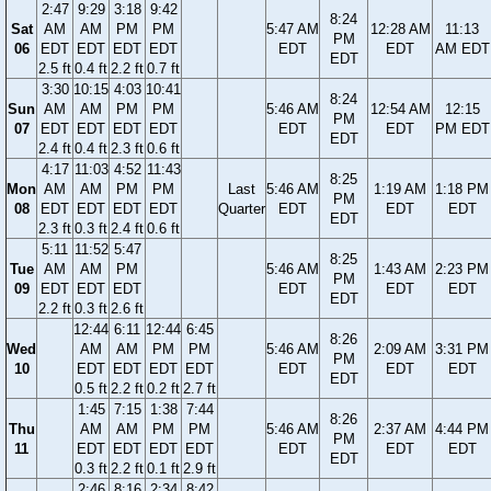
2:47
9:29
3:18
9:42
8:24
Sat
AM
AM
PM
PM
5:47 AM
12:28 AM
11:13
PM
06
EDT
EDT
EDT
EDT
EDT
EDT
AM EDT
EDT
2.5 ft
0.4 ft
2.2 ft
0.7 ft
3:30
10:15
4:03
10:41
8:24
Sun
AM
AM
PM
PM
5:46 AM
12:54 AM
12:15
PM
07
EDT
EDT
EDT
EDT
EDT
EDT
PM EDT
EDT
2.4 ft
0.4 ft
2.3 ft
0.6 ft
4:17
11:03
4:52
11:43
8:25
Mon
AM
AM
PM
PM
Last
5:46 AM
1:19 AM
1:18 PM
PM
08
EDT
EDT
EDT
EDT
Quarter
EDT
EDT
EDT
EDT
2.3 ft
0.3 ft
2.4 ft
0.6 ft
5:11
11:52
5:47
8:25
Tue
AM
AM
PM
5:46 AM
1:43 AM
2:23 PM
PM
09
EDT
EDT
EDT
EDT
EDT
EDT
EDT
2.2 ft
0.3 ft
2.6 ft
12:44
6:11
12:44
6:45
8:26
Wed
AM
AM
PM
PM
5:46 AM
2:09 AM
3:31 PM
PM
10
EDT
EDT
EDT
EDT
EDT
EDT
EDT
EDT
0.5 ft
2.2 ft
0.2 ft
2.7 ft
1:45
7:15
1:38
7:44
8:26
Thu
AM
AM
PM
PM
5:46 AM
2:37 AM
4:44 PM
PM
11
EDT
EDT
EDT
EDT
EDT
EDT
EDT
EDT
0.3 ft
2.2 ft
0.1 ft
2.9 ft
2:46
8:16
2:34
8:42