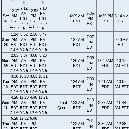
2.6 ft
2.3 ft
ft
ft
7:12
7:10
12:37
12:52
AM
PM
6:06
Sat
AM
PM
6:29 AM
10:39 PM
8:14 AM
EST
EST
PM
07
EST
EST
EST
EST
EST
−0.0
−0.0
EST
2.5 ft
2.1 ft
ft
ft
1:14
8:52
2:30
8:47
7:07
Sun
AM
AM
PM
PM
7:27 AM
9:43 AM
PM
08
EST
EDT
EDT
EDT
EDT
EDT
EDT
2.4 ft
0.2 ft
2.0 ft
0.1 ft
2:53
9:37
3:09
9:29
7:08
Mon
AM
AM
PM
PM
7:26 AM
12:40 AM
10:17
PM
09
EDT
EDT
EDT
EDT
EDT
EDT
AM EDT
EDT
2.3 ft
0.3 ft
1.9 ft
0.3 ft
3:36
10:29
3:53
10:21
7:09
Tue
AM
AM
PM
PM
7:24 AM
1:41 AM
10:57
PM
10
EDT
EDT
EDT
EDT
EDT
EDT
AM EDT
EDT
2.2 ft
0.5 ft
1.8 ft
0.4 ft
4:26
11:29
4:46
11:21
7:10
Wed
AM
AM
PM
PM
Last
7:23 AM
2:38 AM
11:44
PM
11
EDT
EDT
EDT
EDT
Quarter
EDT
EDT
AM EDT
EDT
2.1 ft
0.6 ft
1.7 ft
0.5 ft
5:29
12:32
5:49
7:11
Thu
AM
PM
PM
7:22 AM
3:30 AM
12:38
PM
12
EDT
EDT
EDT
EDT
EDT
PM EDT