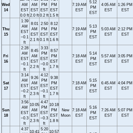
5:12
Wed
AM
AM
PM
PM
7:19 AM
4:05 AM
1:26 PM
PM
14
EST
EST
EST
EST
EST
EST
EST
EST
0.0 ft
2.0 ft
0.2 ft
1.5 ft
1:39
8:01
2:50
8:12
AM
5:13
Thu
AM
PM
PM
7:19 AM
5:03 AM
2:12 PM
EST
PM
15
EST
EST
EST
EST
EST
EST
−0.1
EST
2.1 ft
0.1 ft
1.6 ft
ft
2:28
3:33
8:45
8:57
AM
PM
5:14
Fri
AM
PM
7:18 AM
5:57 AM
3:05 PM
EST
EST
PM
16
EST
EST
EST
EST
EST
−0.1
−0.0
EST
2.2 ft
1.7 ft
ft
ft
3:14
4:12
9:26
9:38
AM
PM
5:15
Sat
AM
PM
7:18 AM
6:45 AM
4:04 PM
EST
EST
PM
17
EST
EST
EST
EST
EST
−0.2
−0.1
EST
2.3 ft
1.7 ft
ft
ft
3:56
4:47
10:05
10:18
AM
PM
5:16
Sun
AM
PM
New
7:18 AM
7:26 AM
5:07 PM
EST
EST
PM
18
EST
EST
Moon
EST
EST
EST
−0.3
−0.3
EST
2.3 ft
1.8 ft
ft
ft
4:37
5:20
10:41
10:57