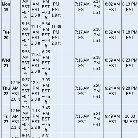
AM
PM
5:17
Mon
AM
PM
7:17 AM
8:02 AM
6:13 PM
EST
EST
PM
19
EST
EST
EST
EST
EST
−0.4
−0.3
EST
2.3 ft
1.9 ft
ft
ft
5:16
5:54
11:18
11:36
AM
PM
5:18
Tue
AM
PM
7:17 AM
8:32 AM
7:18 PM
EST
EST
PM
20
EST
EST
EST
EST
EST
−0.4
−0.4
EST
2.3 ft
2.0 ft
ft
ft
5:55
6:28
11:54
AM
PM
5:19
Wed
AM
7:16 AM
8:59 AM
8:23 PM
EST
EST
PM
21
EST
EST
EST
EST
−0.4
−0.5
EST
2.3 ft
ft
ft
6:37
7:05
12:16
12:32
AM
PM
5:20
Thu
AM
PM
7:16 AM
9:24 AM
9:28 PM
EST
EST
PM
22
EST
EST
EST
EST
EST
−0.4
−0.5
EST
2.0 ft
2.3 ft
ft
ft
7:23
7:45
12:56
1:13
AM
PM
5:21
Fri
AM
PM
7:15 AM
9:49 AM
10:33
EST
EST
PM
23
EST
EST
EST
EST
PM EST
−0.3
−0.5
EST
2.1 ft
2.2 ft
ft
ft
8:16
8:31