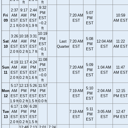
ft
ft
9:32
2:37
9:17
2:44
PM
5:07
Fri
AM
AM
PM
7:20 AM
10:59
EST
PM
09
EST
EST
EST
EST
AM EST
−0.2
EST
2.1 ft
0.0 ft
1.9 ft
ft
10:19
3:26
10:18
3:31
PM
5:08
Sat
AM
AM
PM
Last
7:20 AM
12:04 AM
11:22
EST
PM
10
EST
EST
EST
Quarter
EST
EST
AM EST
−0.1
EST
2.0 ft
0.2 ft
1.7 ft
ft
11:08
4:19
11:17
4:24
PM
5:09
Sun
AM
AM
PM
7:20 AM
1:04 AM
11:47
EST
PM
11
EST
EST
EST
EST
EST
AM EST
−0.0
EST
2.0 ft
0.2 ft
1.6 ft
ft
5:17
12:13
5:26
11:57
5:10
Mon
AM
PM
PM
PM
7:19 AM
2:04 AM
12:15
PM
12
EST
EST
EST
EST
EST
EST
PM EST
EST
1.9 ft
0.2 ft
1.5 ft
0.0 ft
6:17
1:09
6:28
5:11
Tue
AM
PM
PM
7:19 AM
3:05 AM
12:47
PM
13
EST
EST
EST
EST
EST
PM EST
EST
2.0 ft
0.2 ft
1.5 ft
12:48
7:13
2:01
7:24