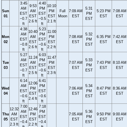
3:45
4:40
9:53
10:10
AM
PM
5:31
Sun
AM
PM
Full
7:09 AM
5:23 PM
7:08 AM
EST
EST
PM
01
EST
EST
Moon
EST
EST
EST
−0.7
−0.5
EST
2.6 ft
2.1 ft
ft
ft
4:38
5:23
10:40
11:00
AM
PM
5:32
Mon
AM
PM
7:08 AM
6:35 PM
7:42 AM
EST
EST
PM
02
EST
EST
EST
EST
EST
−0.8
−0.6
EST
2.6 ft
2.2 ft
ft
ft
5:27
6:03
11:24
11:47
AM
PM
5:33
Tue
AM
PM
7:07 AM
7:43 PM
8:10 AM
EST
EST
PM
03
EST
EST
EST
EST
EST
−0.7
−0.6
EST
2.5 ft
2.3 ft
ft
ft
6:14
6:41
12:06
AM
PM
5:34
Wed
PM
7:06 AM
8:47 PM
8:36 AM
EST
EST
PM
04
EST
EST
EST
EST
−0.6
−0.6
EST
2.4 ft
ft
ft
7:00
7:18
12:32
12:46
AM
PM
5:36
Thu
AM
PM
7:05 AM
9:50 PM
9:00 AM
EST
EST
PM
05
EST
EST
EST
EST
EST
−0.4
−0.4
EST
2.3 ft
2.2 ft
ft
ft