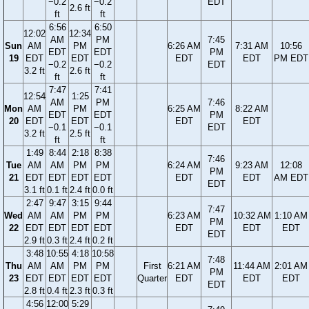
−0.2
−0.2
EDT
2.6 ft
ft
ft
6:56
6:50
12:02
12:34
AM
PM
7:45
Sun
AM
PM
6:26 AM
7:31 AM
10:56
EDT
EDT
PM
19
EDT
EDT
EDT
EDT
PM EDT
−0.2
−0.2
EDT
3.2 ft
2.6 ft
ft
ft
7:47
7:41
12:54
1:25
AM
PM
7:46
Mon
AM
PM
6:25 AM
8:22 AM
EDT
EDT
PM
20
EDT
EDT
EDT
EDT
−0.1
−0.1
EDT
3.2 ft
2.5 ft
ft
ft
1:49
8:44
2:18
8:38
7:46
Tue
AM
AM
PM
PM
6:24 AM
9:23 AM
12:08
PM
21
EDT
EDT
EDT
EDT
EDT
EDT
AM EDT
EDT
3.1 ft
0.1 ft
2.4 ft
0.0 ft
2:47
9:47
3:15
9:44
7:47
Wed
AM
AM
PM
PM
6:23 AM
10:32 AM
1:10 AM
PM
22
EDT
EDT
EDT
EDT
EDT
EDT
EDT
EDT
2.9 ft
0.3 ft
2.4 ft
0.2 ft
3:48
10:55
4:18
10:58
7:48
Thu
AM
AM
PM
PM
First
6:21 AM
11:44 AM
2:01 AM
PM
23
EDT
EDT
EDT
EDT
Quarter
EDT
EDT
EDT
EDT
2.8 ft
0.4 ft
2.3 ft
0.3 ft
4:56
12:00
5:29