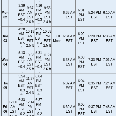
ft
ft
3:39
4:16
9:37
9:55
AM
PM
6:01
Mon
AM
PM
6:36 AM
5:24 PM
6:10 AM
EST
EST
PM
02
EST
EST
EST
EST
EST
−0.4
−0.3
EST
2.6 ft
2.4 ft
ft
ft
4:28
4:55
10:19
10:39
AM
PM
6:02
Tue
AM
PM
Full
6:34 AM
6:29 PM
6:36 AM
EST
EST
PM
03
EST
EST
Moon
EST
EST
EST
−0.5
−0.4
EST
2.5 ft
2.5 ft
ft
ft
5:13
5:31
10:58
11:21
AM
PM
6:03
Wed
AM
PM
6:33 AM
7:33 PM
7:01 AM
EST
EST
PM
04
EST
EST
EST
EST
EST
−0.4
−0.4
EST
2.5 ft
2.6 ft
ft
ft
5:54
6:04
11:37
AM
PM
6:04
Thu
AM
6:32 AM
8:35 PM
7:24 AM
EST
EST
PM
05
EST
EST
EST
EST
−0.3
−0.3
EST
2.4 ft
ft
ft
6:33
6:37
12:00
12:14
AM
PM
6:05
Fri
AM
PM
6:30 AM
9:37 PM
7:48 AM
EST
EST
PM
06
EST
EST
EST
EST
EST
−0.2
−0.2
EST