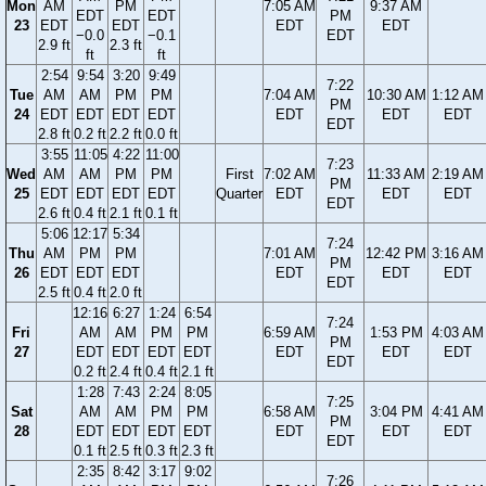
Mon
AM
PM
7:05 AM
9:37 AM
EDT
EDT
PM
23
EDT
EDT
EDT
EDT
−0.0
−0.1
EDT
2.9 ft
2.3 ft
ft
ft
2:54
9:54
3:20
9:49
7:22
Tue
AM
AM
PM
PM
7:04 AM
10:30 AM
1:12 AM
PM
24
EDT
EDT
EDT
EDT
EDT
EDT
EDT
EDT
2.8 ft
0.2 ft
2.2 ft
0.0 ft
3:55
11:05
4:22
11:00
7:23
Wed
AM
AM
PM
PM
First
7:02 AM
11:33 AM
2:19 AM
PM
25
EDT
EDT
EDT
EDT
Quarter
EDT
EDT
EDT
EDT
2.6 ft
0.4 ft
2.1 ft
0.1 ft
5:06
12:17
5:34
7:24
Thu
AM
PM
PM
7:01 AM
12:42 PM
3:16 AM
PM
26
EDT
EDT
EDT
EDT
EDT
EDT
EDT
2.5 ft
0.4 ft
2.0 ft
12:16
6:27
1:24
6:54
7:24
Fri
AM
AM
PM
PM
6:59 AM
1:53 PM
4:03 AM
PM
27
EDT
EDT
EDT
EDT
EDT
EDT
EDT
EDT
0.2 ft
2.4 ft
0.4 ft
2.1 ft
1:28
7:43
2:24
8:05
7:25
Sat
AM
AM
PM
PM
6:58 AM
3:04 PM
4:41 AM
PM
28
EDT
EDT
EDT
EDT
EDT
EDT
EDT
EDT
0.1 ft
2.5 ft
0.3 ft
2.3 ft
2:35
8:42
3:17
9:02
7:26