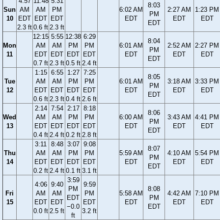
4:57
11:48
5:31
8:03
Sun
AM
AM
PM
6:02 AM
2:27 AM
1:23 PM
PM
10
EDT
EDT
EDT
EDT
EDT
EDT
EDT
2.3 ft
0.6 ft
2.3 ft
12:15
5:55
12:38
6:29
8:04
Mon
AM
AM
PM
PM
6:01 AM
2:52 AM
2:27 PM
PM
11
EDT
EDT
EDT
EDT
EDT
EDT
EDT
EDT
0.7 ft
2.3 ft
0.5 ft
2.4 ft
1:15
6:55
1:27
7:25
8:05
Tue
AM
AM
PM
PM
6:01 AM
3:18 AM
3:33 PM
PM
12
EDT
EDT
EDT
EDT
EDT
EDT
EDT
EDT
0.6 ft
2.3 ft
0.4 ft
2.6 ft
2:14
7:54
2:17
8:18
8:06
Wed
AM
AM
PM
PM
6:00 AM
3:43 AM
4:41 PM
PM
13
EDT
EDT
EDT
EDT
EDT
EDT
EDT
EDT
0.4 ft
2.4 ft
0.2 ft
2.8 ft
3:11
8:48
3:07
9:08
8:07
Thu
AM
AM
PM
PM
5:59 AM
4:10 AM
5:54 PM
PM
14
EDT
EDT
EDT
EDT
EDT
EDT
EDT
EDT
0.2 ft
2.4 ft
0.1 ft
3.1 ft
3:59
4:06
9:40
9:59
PM
8:08
Fri
AM
AM
PM
5:58 AM
4:42 AM
7:10 PM
EDT
PM
15
EDT
EDT
EDT
EDT
EDT
EDT
−0.0
EDT
0.0 ft
2.5 ft
3.2 ft
ft