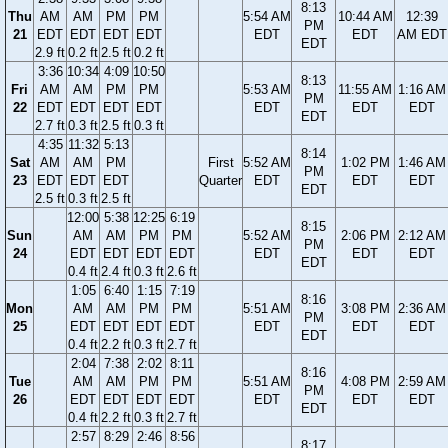
8:13
Thu
AM
AM
PM
PM
5:54 AM
10:44 AM
12:39
PM
21
EDT
EDT
EDT
EDT
EDT
EDT
AM EDT
EDT
2.9 ft
0.2 ft
2.5 ft
0.2 ft
3:36
10:34
4:09
10:50
8:13
Fri
AM
AM
PM
PM
5:53 AM
11:55 AM
1:16 AM
PM
22
EDT
EDT
EDT
EDT
EDT
EDT
EDT
EDT
2.7 ft
0.3 ft
2.5 ft
0.3 ft
4:35
11:32
5:13
8:14
Sat
AM
AM
PM
First
5:52 AM
1:02 PM
1:46 AM
PM
23
EDT
EDT
EDT
Quarter
EDT
EDT
EDT
EDT
2.5 ft
0.3 ft
2.5 ft
12:00
5:38
12:25
6:19
8:15
Sun
AM
AM
PM
PM
5:52 AM
2:06 PM
2:12 AM
PM
24
EDT
EDT
EDT
EDT
EDT
EDT
EDT
EDT
0.4 ft
2.4 ft
0.3 ft
2.6 ft
1:05
6:40
1:15
7:19
8:16
Mon
AM
AM
PM
PM
5:51 AM
3:08 PM
2:36 AM
PM
25
EDT
EDT
EDT
EDT
EDT
EDT
EDT
EDT
0.4 ft
2.2 ft
0.3 ft
2.7 ft
2:04
7:38
2:02
8:11
8:16
Tue
AM
AM
PM
PM
5:51 AM
4:08 PM
2:59 AM
PM
26
EDT
EDT
EDT
EDT
EDT
EDT
EDT
EDT
0.4 ft
2.2 ft
0.3 ft
2.7 ft
2:57
8:29
2:46
8:56
8:17