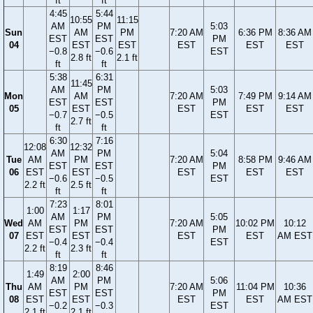
ft
ft
4:45
5:44
10:55
11:15
AM
PM
5:03
Sun
AM
PM
7:20 AM
6:36 PM
8:36 AM
EST
EST
PM
04
EST
EST
EST
EST
EST
−0.8
−0.6
EST
2.8 ft
2.1 ft
ft
ft
5:38
6:31
11:45
AM
PM
5:03
Mon
AM
7:20 AM
7:49 PM
9:14 AM
EST
EST
PM
05
EST
EST
EST
EST
−0.7
−0.5
EST
2.7 ft
ft
ft
6:30
7:16
12:08
12:32
AM
PM
5:04
Tue
AM
PM
7:20 AM
8:58 PM
9:46 AM
EST
EST
PM
06
EST
EST
EST
EST
EST
−0.6
−0.5
EST
2.2 ft
2.5 ft
ft
ft
7:23
8:01
1:00
1:17
AM
PM
5:05
Wed
AM
PM
7:20 AM
10:02 PM
10:12
EST
EST
PM
07
EST
EST
EST
EST
AM EST
−0.4
−0.4
EST
2.2 ft
2.3 ft
ft
ft
8:19
8:46
1:49
2:00
AM
PM
5:06
Thu
AM
PM
7:20 AM
11:04 PM
10:36
EST
EST
PM
08
EST
EST
EST
EST
AM EST
−0.2
−0.3
EST
2.1 ft
2.1 ft