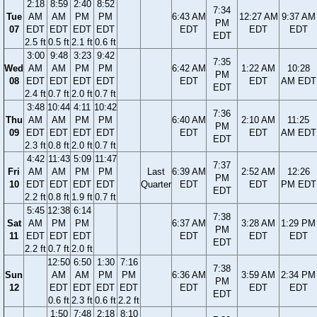
2:18
8:59
2:40
8:52
7:34
Tue
AM
AM
PM
PM
6:43 AM
12:27 AM
9:37 AM
PM
07
EDT
EDT
EDT
EDT
EDT
EDT
EDT
EDT
2.5 ft
0.5 ft
2.1 ft
0.6 ft
3:00
9:48
3:23
9:42
7:35
Wed
AM
AM
PM
PM
6:42 AM
1:22 AM
10:28
PM
08
EDT
EDT
EDT
EDT
EDT
EDT
AM EDT
EDT
2.4 ft
0.7 ft
2.0 ft
0.7 ft
3:48
10:44
4:11
10:42
7:36
Thu
AM
AM
PM
PM
6:40 AM
2:10 AM
11:25
PM
09
EDT
EDT
EDT
EDT
EDT
EDT
AM EDT
EDT
2.3 ft
0.8 ft
2.0 ft
0.7 ft
4:42
11:43
5:09
11:47
7:37
Fri
AM
AM
PM
PM
Last
6:39 AM
2:52 AM
12:26
PM
10
EDT
EDT
EDT
EDT
Quarter
EDT
EDT
PM EDT
EDT
2.2 ft
0.8 ft
1.9 ft
0.7 ft
5:45
12:38
6:14
7:38
Sat
AM
PM
PM
6:37 AM
3:28 AM
1:29 PM
PM
11
EDT
EDT
EDT
EDT
EDT
EDT
EDT
2.2 ft
0.7 ft
2.0 ft
12:50
6:50
1:30
7:16
7:38
Sun
AM
AM
PM
PM
6:36 AM
3:59 AM
2:34 PM
PM
12
EDT
EDT
EDT
EDT
EDT
EDT
EDT
EDT
0.6 ft
2.3 ft
0.6 ft
2.2 ft
1:50
7:48
2:18
8:10