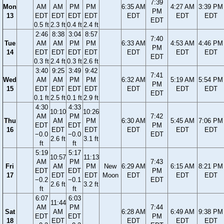
7:39
Mon
AM
AM
PM
PM
6:35 AM
4:27 AM
3:39 PM
PM
13
EDT
EDT
EDT
EDT
EDT
EDT
EDT
EDT
0.5 ft
2.3 ft
0.4 ft
2.4 ft
2:46
8:38
3:04
8:57
7:40
Tue
AM
AM
PM
PM
6:33 AM
4:53 AM
4:46 PM
PM
14
EDT
EDT
EDT
EDT
EDT
EDT
EDT
EDT
0.3 ft
2.4 ft
0.3 ft
2.6 ft
3:40
9:25
3:49
9:42
7:41
Wed
AM
AM
PM
PM
6:32 AM
5:19 AM
5:54 PM
PM
15
EDT
EDT
EDT
EDT
EDT
EDT
EDT
EDT
0.1 ft
2.5 ft
0.1 ft
2.9 ft
4:30
4:33
10:10
10:26
AM
PM
7:42
Thu
AM
PM
6:30 AM
5:45 AM
7:06 PM
EDT
EDT
PM
16
EDT
EDT
EDT
EDT
EDT
−0.0
−0.0
EDT
2.6 ft
3.1 ft
ft
ft
5:19
5:17
10:57
11:13
AM
PM
7:43
Fri
AM
PM
New
6:29 AM
6:15 AM
8:21 PM
EDT
EDT
PM
17
EDT
EDT
Moon
EDT
EDT
EDT
−0.2
−0.1
EDT
2.6 ft
3.2 ft
ft
ft
6:07
6:03
11:44
AM
PM
7:44
Sat
AM
6:28 AM
6:49 AM
9:38 PM
EDT
EDT
PM
18
EDT
EDT
EDT
EDT