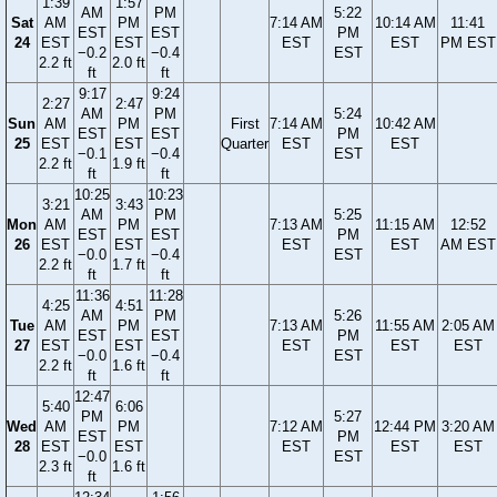
1:39
1:57
AM
PM
5:22
Sat
AM
PM
7:14 AM
10:14 AM
11:41
EST
EST
PM
24
EST
EST
EST
EST
PM EST
−0.2
−0.4
EST
2.2 ft
2.0 ft
ft
ft
9:17
9:24
2:27
2:47
AM
PM
5:24
Sun
AM
PM
First
7:14 AM
10:42 AM
EST
EST
PM
25
EST
EST
Quarter
EST
EST
−0.1
−0.4
EST
2.2 ft
1.9 ft
ft
ft
10:25
10:23
3:21
3:43
AM
PM
5:25
Mon
AM
PM
7:13 AM
11:15 AM
12:52
EST
EST
PM
26
EST
EST
EST
EST
AM EST
−0.0
−0.4
EST
2.2 ft
1.7 ft
ft
ft
11:36
11:28
4:25
4:51
AM
PM
5:26
Tue
AM
PM
7:13 AM
11:55 AM
2:05 AM
EST
EST
PM
27
EST
EST
EST
EST
EST
−0.0
−0.4
EST
2.2 ft
1.6 ft
ft
ft
12:47
5:40
6:06
PM
5:27
Wed
AM
PM
7:12 AM
12:44 PM
3:20 AM
EST
PM
28
EST
EST
EST
EST
EST
−0.0
EST
2.3 ft
1.6 ft
ft