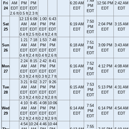
7:49
Fri
AM
PM
PM
6:20 AM
12:56 PM
2:42 AM
PM
24
EDT
EDT
EDT
EDT
EDT
EDT
EDT
2.6 ft
0.5 ft
2.3 ft
12:13
6:09
1:00
6:43
7:50
Sat
AM
AM
PM
PM
6:19 AM
2:04 PM
3:15 AM
PM
25
EDT
EDT
EDT
EDT
EDT
EDT
EDT
EDT
0.4 ft
2.5 ft
0.4 ft
2.4 ft
1:21
7:18
1:53
7:48
7:51
Sun
AM
AM
PM
PM
6:18 AM
3:09 PM
3:43 AM
PM
26
EDT
EDT
EDT
EDT
EDT
EDT
EDT
EDT
0.4 ft
2.4 ft
0.4 ft
2.6 ft
2:24
8:15
2:42
8:41
7:52
Mon
AM
AM
PM
PM
6:16 AM
4:12 PM
4:08 AM
PM
27
EDT
EDT
EDT
EDT
EDT
EDT
EDT
EDT
0.3 ft
2.4 ft
0.3 ft
2.7 ft
3:21
9:02
3:27
9:26
7:53
Tue
AM
AM
PM
PM
6:15 AM
5:13 PM
4:31 AM
PM
28
EDT
EDT
EDT
EDT
EDT
EDT
EDT
EDT
0.3 ft
2.4 ft
0.2 ft
2.8 ft
4:10
9:45
4:08
10:06
7:54
Wed
AM
AM
PM
PM
6:14 AM
6:14 PM
4:54 AM
PM
29
EDT
EDT
EDT
EDT
EDT
EDT
EDT
EDT
0.2 ft
2.4 ft
0.2 ft
2.9 ft
4:54
10:24
4:46
10:44
7:55