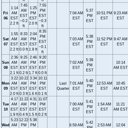
7:45
7:55
1:14
1:25
AM
PM
5:37
Fri
AM
PM
7:04 AM
10:51 PM
9:23 AM
EST
EST
PM
06
EST
EST
EST
EST
EST
−0.2
−0.3
EST
2.2 ft
2.0 ft
ft
ft
8:35
1:55
8:33
2:04
PM
5:38
Sat
AM
AM
PM
7:03 AM
11:52 PM
9:47 AM
EST
PM
07
EST
EST
EST
EST
EST
EST
−0.1
EST
2.2 ft
0.0 ft
1.9 ft
ft
2:36
9:25
2:46
9:20
5:39
Sun
AM
AM
PM
PM
7:02 AM
10:14
PM
08
EST
EST
EST
EST
EST
AM EST
EST
2.1 ft
0.2 ft
1.7 ft
0.0 ft
3:22
10:22
3:34
10:11
5:40
Mon
AM
AM
PM
PM
Last
7:01 AM
12:53 AM
10:45
PM
09
EST
EST
EST
EST
Quarter
EST
EST
AM EST
EST
2.0 ft
0.3 ft
1.6 ft
0.1 ft
4:17
11:22
4:31
11:07
5:41
Tue
AM
AM
PM
PM
7:00 AM
1:54 AM
11:21
PM
10
EST
EST
EST
EST
EST
EST
AM EST
EST
1.9 ft
0.4 ft
1.5 ft
0.2 ft
5:23
12:22
5:38
5:42
Wed
AM
PM
PM
6:59 AM
2:53 AM
12:04
PM