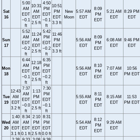
5:00
4:50
10:31
10:51
AM
PM
8:09
Sat
AM
PM
New
5:57 AM
5:21 AM
8:29 PM
EDT
EDT
PM
16
EDT
EDT
Moon
EDT
EDT
EDT
−0.1
−0.1
EDT
2.5 ft
3.3 ft
ft
ft
5:52
5:42
11:24
11:46
AM
PM
8:09
Sun
AM
PM
5:56 AM
6:08 AM
9:46 PM
EDT
EDT
PM
17
EDT
EDT
EDT
EDT
EDT
−0.2
−0.2
EDT
2.5 ft
3.3 ft
ft
ft
6:44
6:35
12:18
AM
PM
8:10
Mon
PM
5:56 AM
7:07 AM
10:56
EDT
EDT
PM
18
EDT
EDT
EDT
PM EDT
−0.1
−0.2
EDT
2.5 ft
ft
ft
7:37
7:30
12:43
1:13
AM
PM
8:11
Tue
AM
PM
5:55 AM
8:15 AM
11:53
EDT
EDT
PM
19
EDT
EDT
EDT
EDT
PM EDT
−0.0
−0.1
EDT
3.2 ft
2.5 ft
ft
ft
1:40
8:34
2:10
8:31
8:12
Wed
AM
AM
PM
PM
5:54 AM
9:29 AM
PM
20
EDT
EDT
EDT
EDT
EDT
EDT
EDT
3.1 ft
0.1 ft
2.5 ft
0.0 ft
2:38
9:33
3:08
9:38