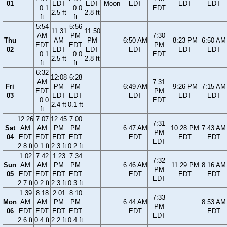
01
EDT
EDT
Moon
EDT
EDT
EDT
−0.1
−0.0
EDT
2.5 ft
2.8 ft
ft
ft
5:54
5:56
11:31
11:50
AM
PM
7:30
Thu
AM
PM
6:50 AM
8:23 PM
6:50 AM
EDT
EDT
PM
02
EDT
EDT
EDT
EDT
EDT
−0.1
−0.0
EDT
2.5 ft
2.8 ft
ft
ft
6:32
12:08
6:28
AM
7:31
Fri
PM
PM
6:49 AM
9:26 PM
7:15 AM
EDT
PM
03
EDT
EDT
EDT
EDT
EDT
−0.0
EDT
2.4 ft
0.1 ft
ft
12:26
7:07
12:45
7:00
7:31
Sat
AM
AM
PM
PM
6:47 AM
10:28 PM
7:43 AM
PM
04
EDT
EDT
EDT
EDT
EDT
EDT
EDT
EDT
2.8 ft
0.1 ft
2.3 ft
0.2 ft
1:02
7:42
1:23
7:34
7:32
Sun
AM
AM
PM
PM
6:46 AM
11:29 PM
8:16 AM
PM
05
EDT
EDT
EDT
EDT
EDT
EDT
EDT
EDT
2.7 ft
0.2 ft
2.3 ft
0.3 ft
1:39
8:18
2:01
8:10
7:33
Mon
AM
AM
PM
PM
6:44 AM
8:53 AM
PM
06
EDT
EDT
EDT
EDT
EDT
EDT
EDT
2.6 ft
0.4 ft
2.2 ft
0.4 ft