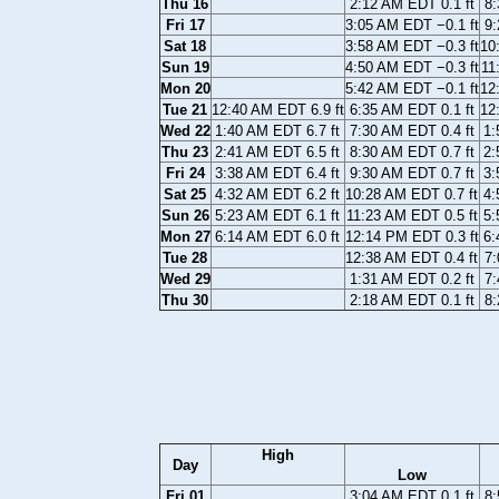
Thu 16
2:12 AM EDT 0.1 ft
8:
Fri 17
3:05 AM EDT −0.1 ft
9:
Sat 18
3:58 AM EDT −0.3 ft
10
Sun 19
4:50 AM EDT −0.3 ft
11
Mon 20
5:42 AM EDT −0.1 ft
12
Tue 21
12:40 AM EDT 6.9 ft
6:35 AM EDT 0.1 ft
12
Wed 22
1:40 AM EDT 6.7 ft
7:30 AM EDT 0.4 ft
1:
Thu 23
2:41 AM EDT 6.5 ft
8:30 AM EDT 0.7 ft
2:
Fri 24
3:38 AM EDT 6.4 ft
9:30 AM EDT 0.7 ft
3:
Sat 25
4:32 AM EDT 6.2 ft
10:28 AM EDT 0.7 ft
4:
Sun 26
5:23 AM EDT 6.1 ft
11:23 AM EDT 0.5 ft
5:
Mon 27
6:14 AM EDT 6.0 ft
12:14 PM EDT 0.3 ft
6:
Tue 28
12:38 AM EDT 0.4 ft
7:
Wed 29
1:31 AM EDT 0.2 ft
7:
Thu 30
2:18 AM EDT 0.1 ft
8:
High
Day
Low
Fri 01
3:04 AM EDT 0.1 ft
8: