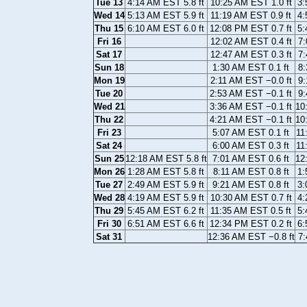
Tue 13
4:14 AM EST 5.8 ft
10:25 AM EST 1.0 ft
3:
Wed 14
5:13 AM EST 5.9 ft
11:19 AM EST 0.9 ft
4:
Thu 15
6:10 AM EST 6.0 ft
12:08 PM EST 0.7 ft
5:
Fri 16
12:02 AM EST 0.4 ft
7:
Sat 17
12:47 AM EST 0.3 ft
7:
Sun 18
1:30 AM EST 0.1 ft
8:
Mon 19
2:11 AM EST −0.0 ft
9:
Tue 20
2:53 AM EST −0.1 ft
9:
Wed 21
3:36 AM EST −0.1 ft
10
Thu 22
4:21 AM EST −0.1 ft
10
Fri 23
5:07 AM EST 0.1 ft
11
Sat 24
6:00 AM EST 0.3 ft
11
Sun 25
12:18 AM EST 5.8 ft
7:01 AM EST 0.6 ft
12
Mon 26
1:28 AM EST 5.8 ft
8:11 AM EST 0.8 ft
1:
Tue 27
2:49 AM EST 5.9 ft
9:21 AM EST 0.8 ft
3:
Wed 28
4:19 AM EST 5.9 ft
10:30 AM EST 0.7 ft
4:
Thu 29
5:45 AM EST 6.2 ft
11:35 AM EST 0.5 ft
5:
Fri 30
6:51 AM EST 6.6 ft
12:34 PM EST 0.2 ft
6:
Sat 31
12:36 AM EST −0.8 ft
7: