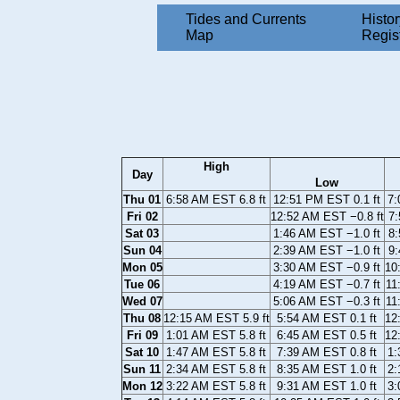
Tides and Currents
Histor
Map
Regis
High
Day
Low
Thu 01
6:58 AM EST 6.8 ft
12:51 PM EST 0.1 ft
7:
Fri 02
12:52 AM EST −0.8 ft
7:
Sat 03
1:46 AM EST −1.0 ft
8:
Sun 04
2:39 AM EST −1.0 ft
9:
Mon 05
3:30 AM EST −0.9 ft
10
Tue 06
4:19 AM EST −0.7 ft
11
Wed 07
5:06 AM EST −0.3 ft
11
Thu 08
12:15 AM EST 5.9 ft
5:54 AM EST 0.1 ft
12
Fri 09
1:01 AM EST 5.8 ft
6:45 AM EST 0.5 ft
12
Sat 10
1:47 AM EST 5.8 ft
7:39 AM EST 0.8 ft
1:
Sun 11
2:34 AM EST 5.8 ft
8:35 AM EST 1.0 ft
2:
Mon 12
3:22 AM EST 5.8 ft
9:31 AM EST 1.0 ft
3: