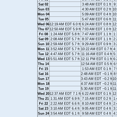
Sat 02
3:48 AM EDT 0.1 ft
9:
Sun 03
4:30 AM EDT 0.2 ft
10
Mon 04
5:09 AM EDT 0.4 ft
10
Tue 05
5:47 AM EDT 0.6 ft
11
Wed 06
12:19 AM EDT 6.0 ft
6:24 AM EDT 0.8 ft
12
Thu 07
12:50 AM EDT 5.9 ft
7:03 AM EDT 1.0 ft
12
Fri 08
1:24 AM EDT 5.8 ft
7:47 AM EDT 1.1 ft
1:
Sat 09
2:08 AM EDT 5.7 ft
8:37 AM EDT 1.1 ft
2:
Sun 10
2:59 AM EDT 5.7 ft
9:29 AM EDT 0.9 ft
3:
Mon 11
3:52 AM EDT 5.7 ft
10:22 AM EDT 0.7 ft
4:
Tue 12
4:47 AM EDT 5.7 ft
11:16 AM EDT 0.4 ft
5:
Wed 13
5:51 AM EDT 5.7 ft
12:11 PM EDT 0.1 ft
6:
Thu 14
12:54 AM EDT 0.5 ft
6:
Fri 15
1:53 AM EDT 0.1 ft
7:
Sat 16
2:48 AM EDT −0.1 ft
8:
Sun 17
3:43 AM EDT −0.2 ft
10
Mon 18
4:37 AM EDT −0.2 ft
11
Tue 19
5:30 AM EDT −0.1 ft
11
Wed 20
12:37 AM EDT 7.1 ft
6:22 AM EDT 0.1 ft
12
Thu 21
1:31 AM EDT 6.9 ft
7:15 AM EDT 0.2 ft
1:
Fri 22
2:22 AM EDT 6.6 ft
8:10 AM EDT 0.4 ft
2:
Sat 23
3:10 AM EDT 6.4 ft
9:05 AM EDT 0.4 ft
3:
Sun 24
3:54 AM EDT 6.1 ft
9:58 AM EDT 0.4 ft
4: