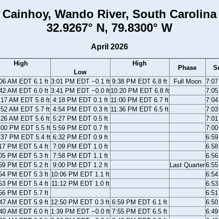
Cainhoy, Wando River, South Carolina
32.9267° N, 79.8300° W
April 2026
High
High
Phase
S
Low
06 AM EDT 6.1 ft
3:01 PM EDT −0.1 ft
9:38 PM EDT 6.8 ft
Full Moon
7:0
42 AM EDT 6.0 ft
3:41 PM EDT −0.0 ft
10:20 PM EDT 6.8 ft
7:0
:17 AM EDT 5.8 ft
4:18 PM EDT 0.1 ft
11:00 PM EDT 6.7 ft
7:0
:52 AM EDT 5.7 ft
4:54 PM EDT 0.3 ft
11:36 PM EDT 6.5 ft
7:0
:26 AM EDT 5.6 ft
5:27 PM EDT 0.5 ft
7:0
:00 PM EDT 5.5 ft
5:59 PM EDT 0.7 ft
7:0
:37 PM EDT 5.4 ft
6:32 PM EDT 0.9 ft
6:5
17 PM EDT 5.4 ft
7:09 PM EDT 1.0 ft
6:5
05 PM EDT 5.3 ft
7:58 PM EDT 1.1 ft
6:5
59 PM EDT 5.2 ft
9:00 PM EDT 1.2 ft
Last Quarter
6:5
54 PM EDT 5.3 ft
10:06 PM EDT 1.1 ft
6:5
53 PM EDT 5.4 ft
11:12 PM EDT 1.0 ft
6:5
56 PM EDT 5.7 ft
6:5
47 AM EDT 5.9 ft
12:50 PM EDT 0.3 ft
6:59 PM EDT 6.1 ft
6:5
40 AM EDT 6.0 ft
1:39 PM EDT −0.0 ft
7:55 PM EDT 6.5 ft
6:4