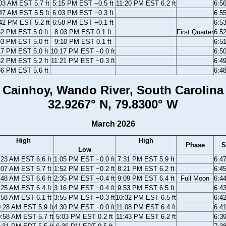
03 AM EST 5.7 ft
5:15 PM EST −0.5 ft
11:20 PM EST 6.2 ft
6:5
47 AM EST 5.5 ft
6:03 PM EST −0.3 ft
6:5
42 PM EST 5.2 ft
6:58 PM EST −0.1 ft
6:5
52 PM EST 5.0 ft
8:03 PM EST 0.1 ft
First Quarter
6:5
03 PM EST 5.0 ft
9:10 PM EST 0.1 ft
6:5
17 PM EST 5.0 ft
10:17 PM EST −0.0 ft
6:5
32 PM EST 5.2 ft
11:21 PM EST −0.3 ft
6:4
36 PM EST 5.6 ft
6:4
Cainhoy, Wando River, South Carolina
32.9267° N, 79.8300° W
March 2026
High
High
Phase
S
Low
:23 AM EST 6.6 ft
1:05 PM EST −0.0 ft
7:31 PM EST 5.9 ft
6:4
:07 AM EST 6.7 ft
1:52 PM EST −0.2 ft
8:21 PM EST 6.2 ft
6:4
:48 AM EST 6.6 ft
2:35 PM EST −0.4 ft
9:09 PM EST 6.4 ft
Full Moon
6:4
:25 AM EST 6.4 ft
3:16 PM EST −0.4 ft
9:53 PM EST 6.5 ft
6:4
:58 AM EST 6.1 ft
3:55 PM EST −0.3 ft
10:32 PM EST 6.5 ft
6:4
:28 AM EST 5.9 ft
4:30 PM EST −0.0 ft
11:08 PM EST 6.4 ft
6:4
:58 AM EST 5.7 ft
5:03 PM EST 0.2 ft
11:43 PM EST 6.2 ft
6:3