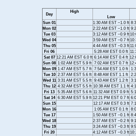
High
Day
Low
Sun 01
1:30 AM EST −1.0 ft
8:
Mon 02
2:22 AM EST −1.0 ft
9:
Tue 03
3:12 AM EST −0.9 ft
10:
Wed 04
3:59 AM EST −0.7 ft
10:
Thu 05
4:44 AM EST −0.3 ft
11:
Fri 06
5:28 AM EST 0.0 ft
11:
Sat 07
12:21 AM EST 6.0 ft
6:14 AM EST 0.4 ft
12:
Sun 08
1:02 AM EST 5.9 ft
7:02 AM EST 0.7 ft
12:
Mon 09
1:47 AM EST 5.7 ft
7:54 AM EST 1.0 ft
1:
Tue 10
2:37 AM EST 5.6 ft
8:48 AM EST 1.1 ft
2:
Wed 11
3:31 AM EST 5.5 ft
9:43 AM EST 1.2 ft
3:
Thu 12
4:32 AM EST 5.5 ft
10:38 AM EST 1.1 ft
4:
Fri 13
5:35 AM EST 5.6 ft
11:32 AM EST 0.9 ft
5:
Sat 14
6:30 AM EST 5.9 ft
12:21 PM EST 0.7 ft
6:
Sun 15
12:17 AM EST 0.3 ft
7:
Mon 16
1:05 AM EST 0.1 ft
8:
Tue 17
1:50 AM EST −0.1 ft
8:
Wed 18
2:37 AM EST −0.2 ft
9:
Thu 19
3:24 AM EST −0.3 ft
9:
Fri 20
4:12 AM EST −0.3 ft
10: