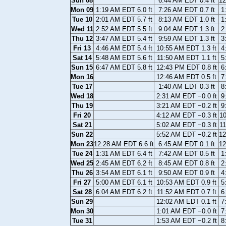
Sun 08
6:44 AM EDT 0.4 ft
12
Mon 09
1:19 AM EDT 6.0 ft
7:26 AM EDT 0.7 ft
1
Tue 10
2:01 AM EDT 5.7 ft
8:13 AM EDT 1.0 ft
1
Wed 11
2:52 AM EDT 5.5 ft
9:04 AM EDT 1.3 ft
2
Thu 12
3:47 AM EDT 5.4 ft
9:59 AM EDT 1.3 ft
3
Fri 13
4:46 AM EDT 5.4 ft
10:55 AM EDT 1.3 ft
4
Sat 14
5:48 AM EDT 5.6 ft
11:50 AM EDT 1.1 ft
5
Sun 15
6:47 AM EDT 5.8 ft
12:43 PM EDT 0.8 ft
6
Mon 16
12:46 AM EDT 0.5 ft
7
Tue 17
1:40 AM EDT 0.3 ft
8
Wed 18
2:31 AM EDT −0.0 ft
9
Thu 19
3:21 AM EDT −0.2 ft
9
Fri 20
4:12 AM EDT −0.3 ft
10
Sat 21
5:02 AM EDT −0.3 ft
11
Sun 22
5:52 AM EDT −0.2 ft
12
Mon 23
12:28 AM EDT 6.6 ft
6:45 AM EDT 0.1 ft
12
Tue 24
1:31 AM EDT 6.4 ft
7:42 AM EDT 0.5 ft
1
Wed 25
2:45 AM EDT 6.2 ft
8:45 AM EDT 0.8 ft
2
Thu 26
3:54 AM EDT 6.1 ft
9:50 AM EDT 0.9 ft
4
Fri 27
5:00 AM EDT 6.1 ft
10:53 AM EDT 0.9 ft
5
Sat 28
6:04 AM EDT 6.2 ft
11:52 AM EDT 0.7 ft
6
Sun 29
12:02 AM EDT 0.1 ft
7
Mon 30
1:01 AM EDT −0.0 ft
7
Tue 31
1:53 AM EDT −0.2 ft
8