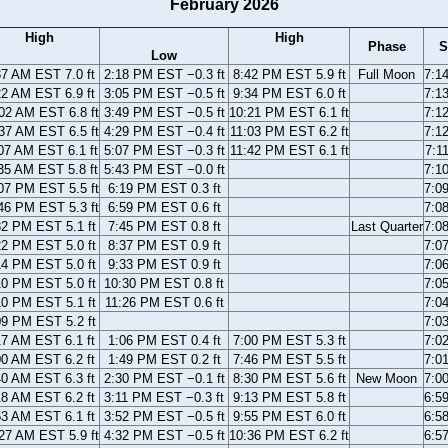
February 2026
High
High
Phase
S
Low
37 AM EST 7.0 ft
2:18 PM EST −0.3 ft
8:42 PM EST 5.9 ft
Full Moon
7:1
22 AM EST 6.9 ft
3:05 PM EST −0.5 ft
9:34 PM EST 6.0 ft
7:1
02 AM EST 6.8 ft
3:49 PM EST −0.5 ft
10:21 PM EST 6.1 ft
7:1
37 AM EST 6.5 ft
4:29 PM EST −0.4 ft
11:03 PM EST 6.2 ft
7:1
07 AM EST 6.1 ft
5:07 PM EST −0.3 ft
11:42 PM EST 6.1 ft
7:1
35 AM EST 5.8 ft
5:43 PM EST −0.0 ft
7:1
07 PM EST 5.5 ft
6:19 PM EST 0.3 ft
7:0
46 PM EST 5.3 ft
6:59 PM EST 0.6 ft
7:0
32 PM EST 5.1 ft
7:45 PM EST 0.8 ft
Last Quarter
7:0
22 PM EST 5.0 ft
8:37 PM EST 0.9 ft
7:0
14 PM EST 5.0 ft
9:33 PM EST 0.9 ft
7:0
10 PM EST 5.0 ft
10:30 PM EST 0.8 ft
7:0
10 PM EST 5.1 ft
11:26 PM EST 0.6 ft
7:0
09 PM EST 5.2 ft
7:0
17 AM EST 6.1 ft
1:06 PM EST 0.4 ft
7:00 PM EST 5.3 ft
7:0
00 AM EST 6.2 ft
1:49 PM EST 0.2 ft
7:46 PM EST 5.5 ft
7:0
40 AM EST 6.3 ft
2:30 PM EST −0.1 ft
8:30 PM EST 5.6 ft
New Moon
7:0
18 AM EST 6.2 ft
3:11 PM EST −0.3 ft
9:13 PM EST 5.8 ft
6:5
53 AM EST 6.1 ft
3:52 PM EST −0.5 ft
9:55 PM EST 6.0 ft
6:5
27 AM EST 5.9 ft
4:32 PM EST −0.5 ft
10:36 PM EST 6.2 ft
6:5