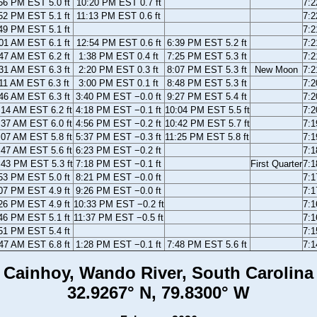
56 PM EST 5.0 ft
10:20 PM EST 0.7 ft
7:
52 PM EST 5.1 ft
11:13 PM EST 0.6 ft
7:
49 PM EST 5.1 ft
7:
01 AM EST 6.1 ft
12:54 PM EST 0.6 ft
6:39 PM EST 5.2 ft
7:
47 AM EST 6.2 ft
1:38 PM EST 0.4 ft
7:25 PM EST 5.3 ft
7:
31 AM EST 6.3 ft
2:20 PM EST 0.3 ft
8:07 PM EST 5.3 ft
New Moon
7:
11 AM EST 6.3 ft
3:00 PM EST 0.1 ft
8:48 PM EST 5.3 ft
7:
46 AM EST 6.3 ft
3:40 PM EST −0.0 ft
9:27 PM EST 5.4 ft
7:
:14 AM EST 6.2 ft
4:18 PM EST −0.1 ft
10:04 PM EST 5.5 ft
7:
:37 AM EST 6.0 ft
4:56 PM EST −0.2 ft
10:42 PM EST 5.7 ft
7:
:07 AM EST 5.8 ft
5:37 PM EST −0.3 ft
11:25 PM EST 5.8 ft
7:
:47 AM EST 5.6 ft
6:23 PM EST −0.2 ft
7:
:43 PM EST 5.3 ft
7:18 PM EST −0.1 ft
First Quarter
7:
53 PM EST 5.0 ft
8:21 PM EST −0.0 ft
7:
07 PM EST 4.9 ft
9:26 PM EST −0.0 ft
7:
26 PM EST 4.9 ft
10:33 PM EST −0.2 ft
7:
46 PM EST 5.1 ft
11:37 PM EST −0.5 ft
7:
51 PM EST 5.4 ft
7:
47 AM EST 6.8 ft
1:28 PM EST −0.1 ft
7:48 PM EST 5.6 ft
7:
Cainhoy, Wando River, South Carolina
32.9267° N, 79.8300° W