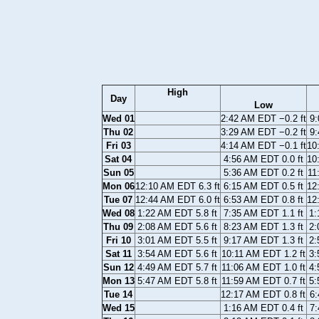
High
Day
Low
Wed 01
2:42 AM EDT −0.2 ft
9:
Thu 02
3:29 AM EDT −0.2 ft
9:
Fri 03
4:14 AM EDT −0.1 ft
10
Sat 04
4:56 AM EDT 0.0 ft
10
Sun 05
5:36 AM EDT 0.2 ft
11
Mon 06
12:10 AM EDT 6.3 ft
6:15 AM EDT 0.5 ft
12
Tue 07
12:44 AM EDT 6.0 ft
6:53 AM EDT 0.8 ft
12
Wed 08
1:22 AM EDT 5.8 ft
7:35 AM EDT 1.1 ft
1:
Thu 09
2:08 AM EDT 5.6 ft
8:23 AM EDT 1.3 ft
2:
Fri 10
3:01 AM EDT 5.5 ft
9:17 AM EDT 1.3 ft
2:
Sat 11
3:54 AM EDT 5.6 ft
10:11 AM EDT 1.2 ft
3:
Sun 12
4:49 AM EDT 5.7 ft
11:06 AM EDT 1.0 ft
4:
Mon 13
5:47 AM EDT 5.8 ft
11:59 AM EDT 0.7 ft
5:
Tue 14
12:17 AM EDT 0.8 ft
6:
Wed 15
1:16 AM EDT 0.4 ft
7: