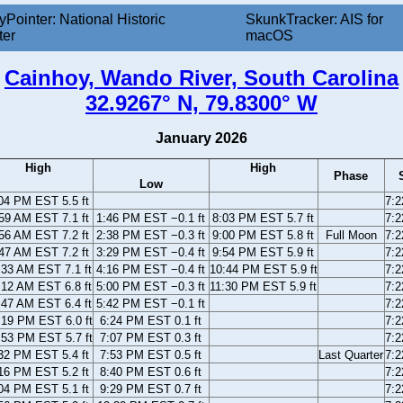
yPointer: National Historic
SkunkTracker: AIS for
ter
macOS
Cainhoy, Wando River, South Carolina
32.9267° N, 79.8300° W
January 2026
High
High
Phase
Low
04 PM EST 5.5 ft
7:
59 AM EST 7.1 ft
1:46 PM EST −0.1 ft
8:03 PM EST 5.7 ft
7:
56 AM EST 7.2 ft
2:38 PM EST −0.3 ft
9:00 PM EST 5.8 ft
Full Moon
7:
47 AM EST 7.2 ft
3:29 PM EST −0.4 ft
9:54 PM EST 5.9 ft
7:
:33 AM EST 7.1 ft
4:16 PM EST −0.4 ft
10:44 PM EST 5.9 ft
7:
:12 AM EST 6.8 ft
5:00 PM EST −0.3 ft
11:30 PM EST 5.9 ft
7:
:47 AM EST 6.4 ft
5:42 PM EST −0.1 ft
7:
:19 PM EST 6.0 ft
6:24 PM EST 0.1 ft
7:
:53 PM EST 5.7 ft
7:07 PM EST 0.3 ft
7:
32 PM EST 5.4 ft
7:53 PM EST 0.5 ft
Last Quarter
7:
16 PM EST 5.2 ft
8:40 PM EST 0.6 ft
7:
04 PM EST 5.1 ft
9:29 PM EST 0.7 ft
7: