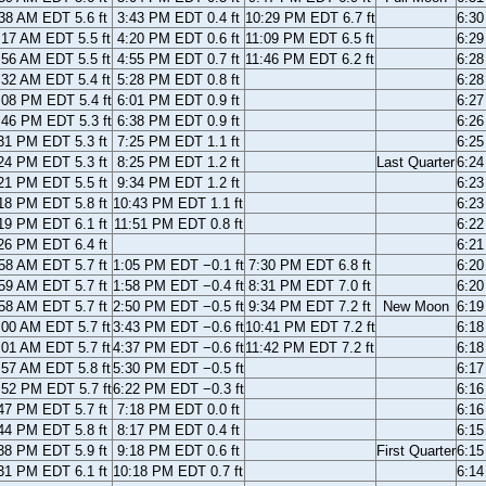
38 AM EDT 5.6 ft
3:43 PM EDT 0.4 ft
10:29 PM EDT 6.7 ft
6:3
:17 AM EDT 5.5 ft
4:20 PM EDT 0.6 ft
11:09 PM EDT 6.5 ft
6:2
:56 AM EDT 5.5 ft
4:55 PM EDT 0.7 ft
11:46 PM EDT 6.2 ft
6:2
:32 AM EDT 5.4 ft
5:28 PM EDT 0.8 ft
6:2
:08 PM EDT 5.4 ft
6:01 PM EDT 0.9 ft
6:2
:46 PM EDT 5.3 ft
6:38 PM EDT 0.9 ft
6:2
31 PM EDT 5.3 ft
7:25 PM EDT 1.1 ft
6:2
24 PM EDT 5.3 ft
8:25 PM EDT 1.2 ft
Last Quarter
6:2
21 PM EDT 5.5 ft
9:34 PM EDT 1.2 ft
6:2
18 PM EDT 5.8 ft
10:43 PM EDT 1.1 ft
6:2
19 PM EDT 6.1 ft
11:51 PM EDT 0.8 ft
6:2
26 PM EDT 6.4 ft
6:2
58 AM EDT 5.7 ft
1:05 PM EDT −0.1 ft
7:30 PM EDT 6.8 ft
6:2
59 AM EDT 5.7 ft
1:58 PM EDT −0.4 ft
8:31 PM EDT 7.0 ft
6:2
58 AM EDT 5.7 ft
2:50 PM EDT −0.5 ft
9:34 PM EDT 7.2 ft
New Moon
6:1
:00 AM EDT 5.7 ft
3:43 PM EDT −0.6 ft
10:41 PM EDT 7.2 ft
6:1
:01 AM EDT 5.7 ft
4:37 PM EDT −0.6 ft
11:42 PM EDT 7.2 ft
6:1
:57 AM EDT 5.8 ft
5:30 PM EDT −0.5 ft
6:1
:52 PM EDT 5.7 ft
6:22 PM EDT −0.3 ft
6:1
47 PM EDT 5.7 ft
7:18 PM EDT 0.0 ft
6:1
44 PM EDT 5.8 ft
8:17 PM EDT 0.4 ft
6:1
38 PM EDT 5.9 ft
9:18 PM EDT 0.6 ft
First Quarter
6:1
31 PM EDT 6.1 ft
10:18 PM EDT 0.7 ft
6:1