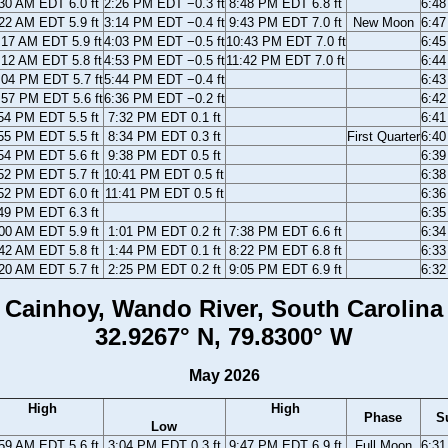
30 AM EDT 6.0 ft
2:26 PM EDT −0.3 ft
8:48 PM EDT 6.8 ft
6:4
22 AM EDT 5.9 ft
3:14 PM EDT −0.4 ft
9:43 PM EDT 7.0 ft
New Moon
6:4
:17 AM EDT 5.9 ft
4:03 PM EDT −0.5 ft
10:43 PM EDT 7.0 ft
6:4
:12 AM EDT 5.8 ft
4:53 PM EDT −0.5 ft
11:42 PM EDT 7.0 ft
6:4
:04 PM EDT 5.7 ft
5:44 PM EDT −0.4 ft
6:4
:57 PM EDT 5.6 ft
6:36 PM EDT −0.2 ft
6:4
54 PM EDT 5.5 ft
7:32 PM EDT 0.1 ft
6:4
55 PM EDT 5.5 ft
8:34 PM EDT 0.3 ft
First Quarter
6:4
54 PM EDT 5.6 ft
9:38 PM EDT 0.5 ft
6:3
52 PM EDT 5.7 ft
10:41 PM EDT 0.5 ft
6:3
52 PM EDT 6.0 ft
11:41 PM EDT 0.5 ft
6:3
49 PM EDT 6.3 ft
6:3
00 AM EDT 5.9 ft
1:01 PM EDT 0.2 ft
7:38 PM EDT 6.6 ft
6:3
42 AM EDT 5.8 ft
1:44 PM EDT 0.1 ft
8:22 PM EDT 6.8 ft
6:3
20 AM EDT 5.7 ft
2:25 PM EDT 0.2 ft
9:05 PM EDT 6.9 ft
6:3
Cainhoy, Wando River, South Carolina
32.9267° N, 79.8300° W
May 2026
High
High
Phase
S
Low
59 AM EDT 5.6 ft
3:04 PM EDT 0.3 ft
9:47 PM EDT 6.9 ft
Full Moon
6:3