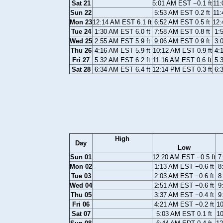
Sat 21
5:01 AM EST −0.1 ft
11:
Sun 22
5:53 AM EST 0.2 ft
11:
Mon 23
12:14 AM EST 6.1 ft
6:52 AM EST 0.5 ft
12:
Tue 24
1:30 AM EST 6.0 ft
7:58 AM EST 0.8 ft
1:
Wed 25
2:55 AM EST 5.9 ft
9:06 AM EST 0.9 ft
3:
Thu 26
4:16 AM EST 5.9 ft
10:12 AM EST 0.9 ft
4:
Fri 27
5:32 AM EST 6.2 ft
11:16 AM EST 0.6 ft
5:
Sat 28
6:34 AM EST 6.4 ft
12:14 PM EST 0.3 ft
6:
High
Day
Low
Sun 01
12:20 AM EST −0.5 ft
7
Mon 02
1:13 AM EST −0.6 ft
8
Tue 03
2:03 AM EST −0.6 ft
8
Wed 04
2:51 AM EST −0.6 ft
9
Thu 05
3:37 AM EST −0.4 ft
9
Fri 06
4:21 AM EST −0.2 ft
10
Sat 07
5:03 AM EST 0.1 ft
10