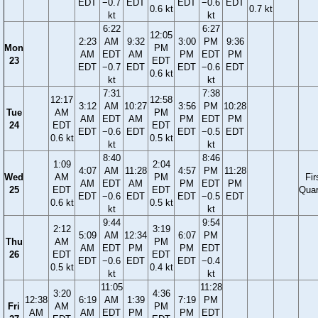
EDT
−0.7
EDT
EDT
−0.6
EDT
0.6 kt
0.7 kt
kt
kt
6:22
6:27
12:05
2:23
AM
9:32
3:00
PM
9:36
Mon
PM
AM
EDT
AM
PM
EDT
PM
23
EDT
EDT
−0.7
EDT
EDT
−0.6
EDT
0.6 kt
kt
kt
7:31
7:38
12:17
12:58
3:12
AM
10:27
3:56
PM
10:28
Tue
AM
PM
AM
EDT
AM
PM
EDT
PM
24
EDT
EDT
EDT
−0.6
EDT
EDT
−0.5
EDT
0.6 kt
0.5 kt
kt
kt
8:40
8:46
1:09
2:04
4:07
AM
11:28
4:57
PM
11:28
Wed
AM
PM
Fir
AM
EDT
AM
PM
EDT
PM
25
EDT
EDT
Quar
EDT
−0.6
EDT
EDT
−0.5
EDT
0.6 kt
0.5 kt
kt
kt
9:44
9:54
2:12
3:19
5:09
AM
12:34
6:07
PM
Thu
AM
PM
AM
EDT
PM
PM
EDT
26
EDT
EDT
EDT
−0.6
EDT
EDT
−0.4
0.5 kt
0.4 kt
kt
kt
11:05
11:28
3:20
4:36
12:38
6:19
AM
1:39
7:19
PM
Fri
AM
PM
AM
AM
EDT
PM
PM
EDT