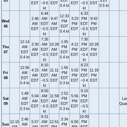
05
EDT
EDT
EDT
−0.6
EDT
EDT
−0.5
EDT
0.4 kt
0.5 kt
kt
kt
6:44
6:33
12:33
2:46
AM
9:47
3:23
PM
9:43
Wed
PM
AM
EDT
AM
PM
EDT
PM
06
EDT
EDT
−0.5
EDT
EDT
−0.5
EDT
0.4 kt
kt
kt
7:26
7:30
12:14
1:05
3:30
AM
10:28
4:12
PM
10:28
Thu
AM
PM
AM
EDT
AM
PM
EDT
PM
07
EDT
EDT
EDT
−0.5
EDT
EDT
−0.4
EDT
0.4 kt
0.4 kt
kt
kt
8:10
8:23
12:56
1:56
4:15
AM
11:11
5:02
PM
11:18
Fri
AM
PM
AM
EDT
AM
PM
EDT
PM
08
EDT
EDT
EDT
−0.5
EDT
EDT
−0.4
EDT
0.4 kt
0.3 kt
kt
kt
8:50
9:10
1:49
2:52
5:04
AM
11:59
5:56
PM
Sat
AM
PM
La
AM
EDT
AM
PM
EDT
09
EDT
EDT
Quar
EDT
−0.5
EDT
EDT
−0.5
0.3 kt
0.3 kt
kt
kt
9:31
10:00
2:46
3:34
12:15
5:57
AM
12:51
6:50
PM
Sun
AM
PM
AM
AM
EDT
PM
PM
EDT