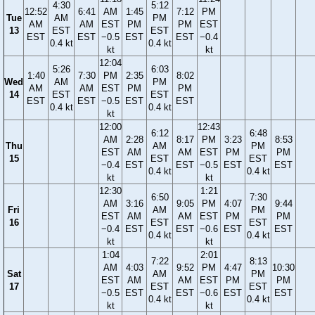
4:30
5:12
12:52
6:41
AM
1:45
7:12
PM
Tue
AM
PM
AM
AM
EST
PM
PM
EST
13
EST
EST
EST
EST
−0.5
EST
EST
−0.4
0.4 kt
0.4 kt
kt
kt
12:04
5:26
6:03
1:40
7:30
PM
2:35
8:02
Wed
AM
PM
AM
AM
EST
PM
PM
14
EST
EST
EST
EST
−0.5
EST
EST
0.4 kt
0.4 kt
kt
12:00
12:43
6:12
6:48
AM
2:28
8:17
PM
3:23
8:53
Thu
AM
PM
EST
AM
AM
EST
PM
PM
15
EST
EST
−0.4
EST
EST
−0.5
EST
EST
0.4 kt
0.4 kt
kt
kt
12:30
1:21
6:50
7:30
AM
3:16
9:05
PM
4:07
9:44
Fri
AM
PM
EST
AM
AM
EST
PM
PM
16
EST
EST
−0.4
EST
EST
−0.6
EST
EST
0.4 kt
0.4 kt
kt
kt
1:04
2:01
7:22
8:13
AM
4:03
9:52
PM
4:47
10:30
Sat
AM
PM
EST
AM
AM
EST
PM
PM
17
EST
EST
−0.5
EST
EST
−0.6
EST
EST
0.4 kt
0.4 kt
kt
kt