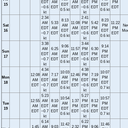
EDT
AM
AM
EDT
PM
PM
15
EDT
EDT
−0.6
EDT
EDT
−0.6
EDT
EDT
0.5 kt
0.6 kt
kt
kt
2:34
2:41
8:13
8:23
AM
5:33
11:08
PM
5:42
11:22
Sat
AM
PM
Ne
EDT
AM
AM
EDT
PM
PM
16
EDT
EDT
Mo
−0.7
EDT
EDT
−0.6
EDT
EDT
0.6 kt
0.6 kt
kt
kt
3:38
3:44
9:06
9:14
AM
6:25
11:57
PM
6:30
Sun
AM
PM
EDT
AM
AM
EDT
PM
17
EDT
EDT
−0.7
EDT
EDT
−0.6
EDT
0.6 kt
0.6 kt
kt
kt
4:34
4:38
10:03
10:07
12:08
AM
7:17
12:46
PM
7:19
Mon
AM
PM
AM
EDT
AM
PM
EDT
PM
18
EDT
EDT
EDT
−0.7
EDT
EDT
−0.6
EDT
0.6 kt
0.7 kt
kt
kt
5:23
5:27
10:54
10:57
12:55
AM
8:10
1:37
PM
8:12
Tue
AM
PM
AM
EDT
AM
PM
EDT
PM
19
EDT
EDT
EDT
−0.7
EDT
EDT
−0.6
EDT
0.6 kt
0.7 kt
kt
kt
6:14
6:22
11:42
11:46
1:45
AM
9:03
2:32
PM
9:06