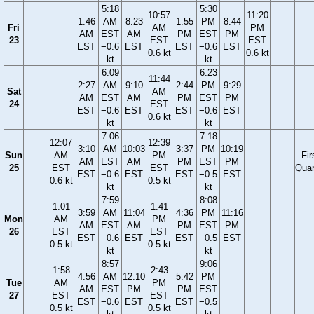
5:18
5:30
10:57
11:20
1:46
AM
8:23
1:55
PM
8:44
Fri
AM
PM
AM
EST
AM
PM
EST
PM
23
EST
EST
EST
−0.6
EST
EST
−0.6
EST
0.6 kt
0.6 kt
kt
kt
6:09
6:23
11:44
2:27
AM
9:10
2:44
PM
9:29
Sat
AM
AM
EST
AM
PM
EST
PM
24
EST
EST
−0.6
EST
EST
−0.6
EST
0.6 kt
kt
kt
7:06
7:18
12:07
12:39
3:10
AM
10:03
3:37
PM
10:19
Sun
AM
PM
Fir
AM
EST
AM
PM
EST
PM
25
EST
EST
Quar
EST
−0.6
EST
EST
−0.5
EST
0.6 kt
0.5 kt
kt
kt
7:59
8:08
1:01
1:41
3:59
AM
11:04
4:36
PM
11:16
Mon
AM
PM
AM
EST
AM
PM
EST
PM
26
EST
EST
EST
−0.6
EST
EST
−0.5
EST
0.5 kt
0.5 kt
kt
kt
8:57
9:06
1:58
2:43
4:56
AM
12:10
5:42
PM
Tue
AM
PM
AM
EST
PM
PM
EST
27
EST
EST
EST
−0.6
EST
EST
−0.5
0.5 kt
0.5 kt