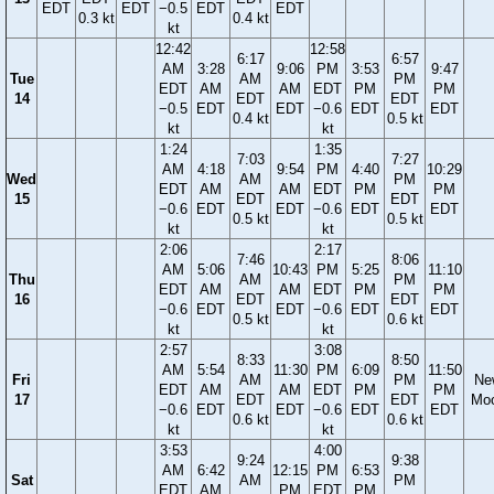
EDT
EDT
−0.5
EDT
EDT
0.3 kt
0.4 kt
kt
12:42
12:58
6:17
6:57
AM
3:28
9:06
PM
3:53
9:47
Tue
AM
PM
EDT
AM
AM
EDT
PM
PM
14
EDT
EDT
−0.5
EDT
EDT
−0.6
EDT
EDT
0.4 kt
0.5 kt
kt
kt
1:24
1:35
7:03
7:27
AM
4:18
9:54
PM
4:40
10:29
Wed
AM
PM
EDT
AM
AM
EDT
PM
PM
15
EDT
EDT
−0.6
EDT
EDT
−0.6
EDT
EDT
0.5 kt
0.5 kt
kt
kt
2:06
2:17
7:46
8:06
AM
5:06
10:43
PM
5:25
11:10
Thu
AM
PM
EDT
AM
AM
EDT
PM
PM
16
EDT
EDT
−0.6
EDT
EDT
−0.6
EDT
EDT
0.5 kt
0.6 kt
kt
kt
2:57
3:08
8:33
8:50
AM
5:54
11:30
PM
6:09
11:50
Fri
AM
PM
Ne
EDT
AM
AM
EDT
PM
PM
17
EDT
EDT
Mo
−0.6
EDT
EDT
−0.6
EDT
EDT
0.6 kt
0.6 kt
kt
kt
3:53
4:00
9:24
9:38
AM
6:42
12:15
PM
6:53
Sat
AM
PM
EDT
AM
PM
EDT
PM