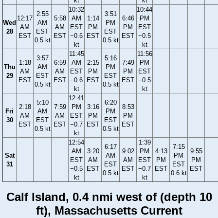
kt
kt
10:32
10:44
2:55
3:51
12:17
5:58
AM
1:14
6:46
PM
Wed
AM
PM
AM
AM
EST
PM
PM
EST
28
EST
EST
EST
EST
−0.6
EST
EST
−0.5
0.5 kt
0.5 kt
kt
kt
11:45
11:56
3:57
5:16
1:18
6:59
AM
2:15
7:49
PM
Thu
AM
PM
AM
AM
EST
PM
PM
EST
29
EST
EST
EST
EST
−0.6
EST
EST
−0.5
0.5 kt
0.5 kt
kt
kt
12:41
5:10
6:20
2:18
7:59
PM
3:16
8:53
Fri
AM
PM
AM
AM
EST
PM
PM
30
EST
EST
EST
EST
−0.7
EST
EST
0.5 kt
0.5 kt
kt
12:54
1:39
6:17
7:15
AM
3:20
9:02
PM
4:13
9:55
Sat
AM
PM
EST
AM
AM
EST
PM
PM
31
EST
EST
−0.5
EST
EST
−0.7
EST
EST
0.5 kt
0.6 kt
kt
kt
Calf Island, 0.4 nmi west of (depth 10
ft), Massachusetts Current