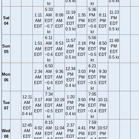
0.6 kt
0.6 kt
kt
kt
5:33
5:36
11:19
11:23
1:11
AM
8:08
1:35
PM
8:11
Sat
AM
PM
AM
EDT
AM
PM
EDT
PM
04
EDT
EDT
EDT
−0.7
EDT
EDT
−0.6
EDT
0.5 kt
0.5 kt
kt
kt
6:11
5:56
11:57
11:48
1:51
AM
8:53
2:18
PM
8:50
Sun
AM
PM
AM
EDT
AM
PM
EDT
PM
05
EDT
EDT
EDT
−0.6
EDT
EDT
−0.5
EDT
0.5 kt
0.5 kt
kt
kt
6:50
6:21
12:34
2:34
AM
9:36
3:03
PM
9:30
Mon
PM
AM
EDT
AM
PM
EDT
PM
06
EDT
EDT
−0.6
EDT
EDT
−0.5
EDT
0.4 kt
kt
kt
7:34
7:05
12:11
1:20
3:17
AM
10:19
3:50
PM
10:11
Tue
AM
PM
AM
EDT
AM
PM
EDT
PM
07
EDT
EDT
EDT
−0.5
EDT
EDT
−0.4
EDT
0.4 kt
0.4 kt
kt
kt
8:15
7:59
12:45
2:37
4:02
AM
11:04
4:41
PM
10:57
Wed
AM
PM
AM
EDT
AM
PM
EDT
PM
08
EDT
EDT