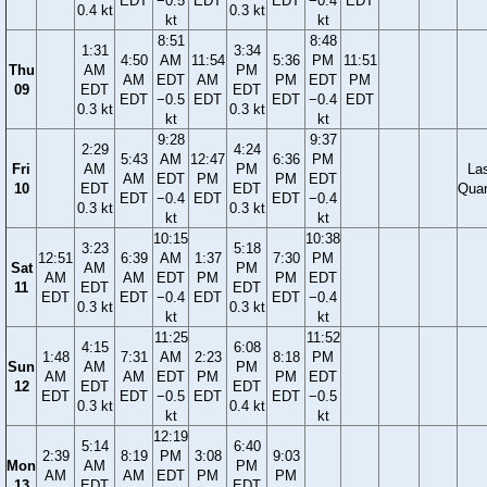
EDT
−0.5
EDT
EDT
−0.4
EDT
0.4 kt
0.3 kt
kt
kt
8:51
8:48
1:31
3:34
4:50
AM
11:54
5:36
PM
11:51
Thu
AM
PM
AM
EDT
AM
PM
EDT
PM
09
EDT
EDT
EDT
−0.5
EDT
EDT
−0.4
EDT
0.3 kt
0.3 kt
kt
kt
9:28
9:37
2:29
4:24
5:43
AM
12:47
6:36
PM
Fri
AM
PM
La
AM
EDT
PM
PM
EDT
10
EDT
EDT
Quar
EDT
−0.4
EDT
EDT
−0.4
0.3 kt
0.3 kt
kt
kt
10:15
10:38
3:23
5:18
12:51
6:39
AM
1:37
7:30
PM
Sat
AM
PM
AM
AM
EDT
PM
PM
EDT
11
EDT
EDT
EDT
EDT
−0.4
EDT
EDT
−0.4
0.3 kt
0.3 kt
kt
kt
11:25
11:52
4:15
6:08
1:48
7:31
AM
2:23
8:18
PM
Sun
AM
PM
AM
AM
EDT
PM
PM
EDT
12
EDT
EDT
EDT
EDT
−0.5
EDT
EDT
−0.5
0.3 kt
0.4 kt
kt
kt
12:19
5:14
6:40
2:39
8:19
PM
3:08
9:03
Mon
AM
PM
AM
AM
EDT
PM
PM
13
EDT
EDT