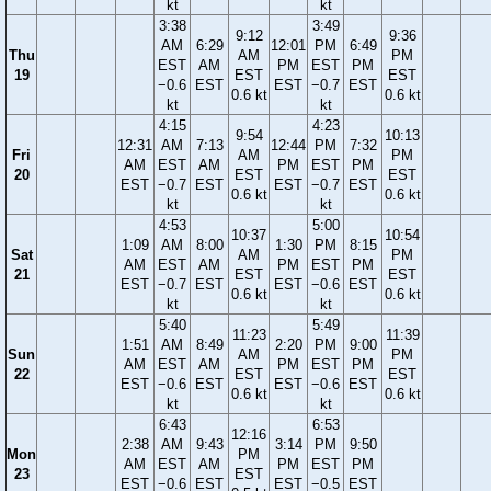
kt
kt
3:38
3:49
9:12
9:36
AM
6:29
12:01
PM
6:49
Thu
AM
PM
EST
AM
PM
EST
PM
19
EST
EST
−0.6
EST
EST
−0.7
EST
0.6 kt
0.6 kt
kt
kt
4:15
4:23
9:54
10:13
12:31
AM
7:13
12:44
PM
7:32
Fri
AM
PM
AM
EST
AM
PM
EST
PM
20
EST
EST
EST
−0.7
EST
EST
−0.7
EST
0.6 kt
0.6 kt
kt
kt
4:53
5:00
10:37
10:54
1:09
AM
8:00
1:30
PM
8:15
Sat
AM
PM
AM
EST
AM
PM
EST
PM
21
EST
EST
EST
−0.7
EST
EST
−0.6
EST
0.6 kt
0.6 kt
kt
kt
5:40
5:49
11:23
11:39
1:51
AM
8:49
2:20
PM
9:00
Sun
AM
PM
AM
EST
AM
PM
EST
PM
22
EST
EST
EST
−0.6
EST
EST
−0.6
EST
0.6 kt
0.6 kt
kt
kt
6:43
6:53
12:16
2:38
AM
9:43
3:14
PM
9:50
Mon
PM
AM
EST
AM
PM
EST
PM
23
EST
EST
−0.6
EST
EST
−0.5
EST