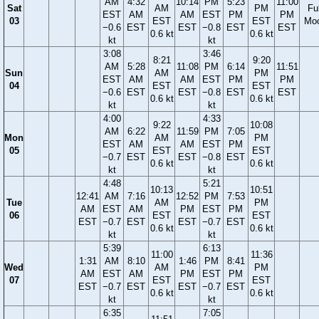
AM
4:32
10:14
PM
5:23
11:00
Sat
AM
PM
Ful
EST
AM
AM
EST
PM
PM
03
EST
EST
Mo
−0.6
EST
EST
−0.8
EST
EST
0.6 kt
0.6 kt
kt
kt
3:08
3:46
8:21
9:20
AM
5:28
11:08
PM
6:14
11:51
Sun
AM
PM
EST
AM
AM
EST
PM
PM
04
EST
EST
−0.6
EST
EST
−0.8
EST
EST
0.6 kt
0.6 kt
kt
kt
4:00
4:33
9:22
10:08
AM
6:22
11:59
PM
7:05
Mon
AM
PM
EST
AM
AM
EST
PM
05
EST
EST
−0.7
EST
EST
−0.8
EST
0.6 kt
0.6 kt
kt
kt
4:48
5:21
10:13
10:51
12:41
AM
7:16
12:52
PM
7:53
Tue
AM
PM
AM
EST
AM
PM
EST
PM
06
EST
EST
EST
−0.7
EST
EST
−0.7
EST
0.6 kt
0.6 kt
kt
kt
5:39
6:13
11:00
11:36
1:31
AM
8:10
1:46
PM
8:41
Wed
AM
PM
AM
EST
AM
PM
EST
PM
07
EST
EST
EST
−0.7
EST
EST
−0.7
EST
0.6 kt
0.6 kt
kt
kt
6:35
7:05