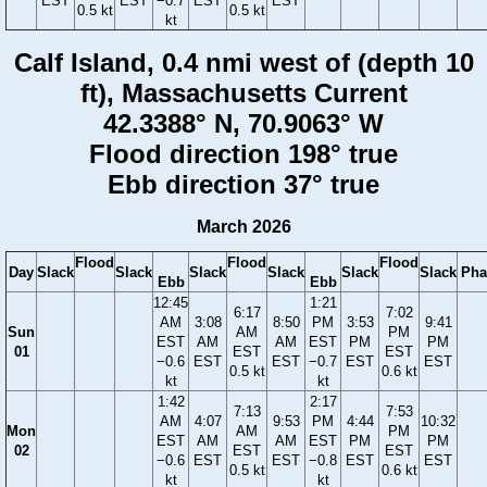
EST
EST
−0.7
EST
EST
0.5 kt
0.5 kt
kt
Calf Island, 0.4 nmi west of (depth 10
ft), Massachusetts Current
42.3388° N, 70.9063° W
Flood direction 198° true
Ebb direction 37° true
March 2026
Flood
Flood
Flood
Day
Slack
Slack
Slack
Slack
Slack
Slack
Pha
Ebb
Ebb
12:45
1:21
6:17
7:02
AM
3:08
8:50
PM
3:53
9:41
Sun
AM
PM
EST
AM
AM
EST
PM
PM
01
EST
EST
−0.6
EST
EST
−0.7
EST
EST
0.5 kt
0.6 kt
kt
kt
1:42
2:17
7:13
7:53
AM
4:07
9:53
PM
4:44
10:32
Mon
AM
PM
EST
AM
AM
EST
PM
PM
02
EST
EST
−0.6
EST
EST
−0.8
EST
EST
0.5 kt
0.6 kt
kt
kt