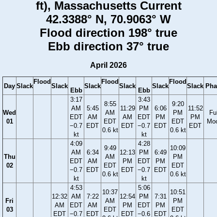
ft), Massachusetts Current
42.3388° N, 70.9063° W
Flood direction 198° true
Ebb direction 37° true
April 2026
Flood
Flood
Flood
Day
Slack
Slack
Slack
Slack
Slack
Slack
Pha
Ebb
Ebb
3:17
3:43
8:55
9:20
AM
5:45
11:29
PM
6:06
11:52
Wed
AM
PM
Ful
EDT
AM
AM
EDT
PM
PM
01
EDT
EDT
Mo
−0.7
EDT
EDT
−0.7
EDT
EDT
0.6 kt
0.6 kt
kt
kt
4:09
4:28
9:49
10:09
AM
6:34
12:13
PM
6:49
Thu
AM
PM
EDT
AM
PM
EDT
PM
02
EDT
EDT
−0.7
EDT
EDT
−0.7
EDT
0.6 kt
0.6 kt
kt
kt
4:53
5:06
10:37
10:51
12:32
AM
7:22
12:54
PM
7:31
Fri
AM
PM
AM
EDT
AM
PM
EDT
PM
03
EDT
EDT
EDT
−0.7
EDT
EDT
−0.6
EDT