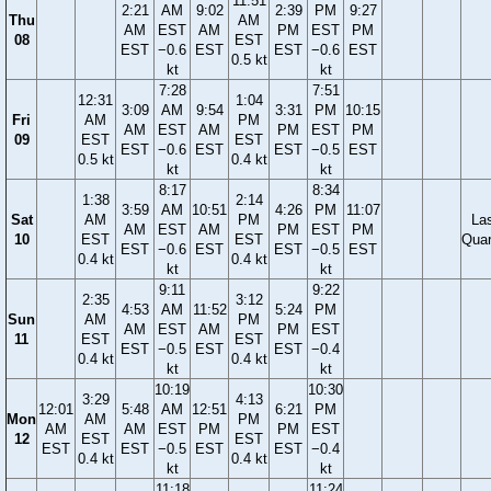
11:51
2:21
AM
9:02
2:39
PM
9:27
Thu
AM
AM
EST
AM
PM
EST
PM
08
EST
EST
−0.6
EST
EST
−0.6
EST
0.5 kt
kt
kt
7:28
7:51
12:31
1:04
3:09
AM
9:54
3:31
PM
10:15
Fri
AM
PM
AM
EST
AM
PM
EST
PM
09
EST
EST
EST
−0.6
EST
EST
−0.5
EST
0.5 kt
0.4 kt
kt
kt
8:17
8:34
1:38
2:14
3:59
AM
10:51
4:26
PM
11:07
Sat
AM
PM
La
AM
EST
AM
PM
EST
PM
10
EST
EST
Quar
EST
−0.6
EST
EST
−0.5
EST
0.4 kt
0.4 kt
kt
kt
9:11
9:22
2:35
3:12
4:53
AM
11:52
5:24
PM
Sun
AM
PM
AM
EST
AM
PM
EST
11
EST
EST
EST
−0.5
EST
EST
−0.4
0.4 kt
0.4 kt
kt
kt
10:19
10:30
3:29
4:13
12:01
5:48
AM
12:51
6:21
PM
Mon
AM
PM
AM
AM
EST
PM
PM
EST
12
EST
EST
EST
EST
−0.5
EST
EST
−0.4
0.4 kt
0.4 kt
kt
kt
11:18
11:24