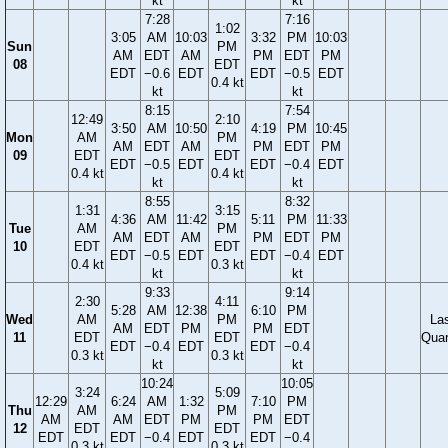
kt
kt
7:28
7:16
1:02
3:05
AM
10:03
3:32
PM
10:03
Sun
PM
AM
EDT
AM
PM
EDT
PM
08
EDT
EDT
−0.6
EDT
EDT
−0.5
EDT
0.4 kt
kt
kt
8:15
7:54
12:49
2:10
3:50
AM
10:50
4:19
PM
10:45
Mon
AM
PM
AM
EDT
AM
PM
EDT
PM
09
EDT
EDT
EDT
−0.5
EDT
EDT
−0.4
EDT
0.4 kt
0.4 kt
kt
kt
8:55
8:32
1:31
3:15
4:36
AM
11:42
5:11
PM
11:33
Tue
AM
PM
AM
EDT
AM
PM
EDT
PM
10
EDT
EDT
EDT
−0.5
EDT
EDT
−0.4
EDT
0.4 kt
0.3 kt
kt
kt
9:33
9:14
2:30
4:11
5:28
AM
12:38
6:10
PM
Wed
AM
PM
La
AM
EDT
PM
PM
EDT
11
EDT
EDT
Quar
EDT
−0.4
EDT
EDT
−0.4
0.3 kt
0.3 kt
kt
kt
10:24
10:05
3:24
5:09
12:29
6:24
AM
1:32
7:10
PM
Thu
AM
PM
AM
AM
EDT
PM
PM
EDT
12
EDT
EDT
EDT
EDT
−0.4
EDT
EDT
−0.4
0.3 kt
0.3 kt