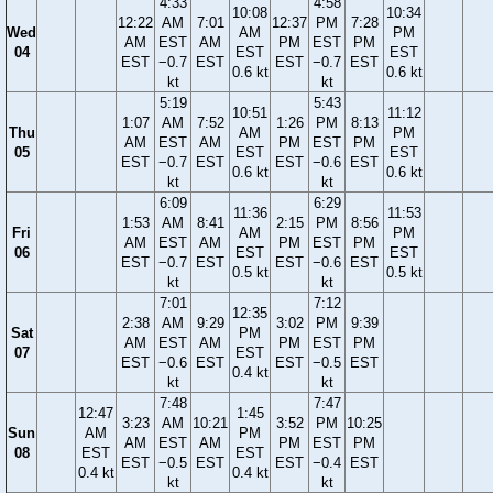
4:33
4:58
10:08
10:34
12:22
AM
7:01
12:37
PM
7:28
Wed
AM
PM
AM
EST
AM
PM
EST
PM
04
EST
EST
EST
−0.7
EST
EST
−0.7
EST
0.6 kt
0.6 kt
kt
kt
5:19
5:43
10:51
11:12
1:07
AM
7:52
1:26
PM
8:13
Thu
AM
PM
AM
EST
AM
PM
EST
PM
05
EST
EST
EST
−0.7
EST
EST
−0.6
EST
0.6 kt
0.6 kt
kt
kt
6:09
6:29
11:36
11:53
1:53
AM
8:41
2:15
PM
8:56
Fri
AM
PM
AM
EST
AM
PM
EST
PM
06
EST
EST
EST
−0.7
EST
EST
−0.6
EST
0.5 kt
0.5 kt
kt
kt
7:01
7:12
12:35
2:38
AM
9:29
3:02
PM
9:39
Sat
PM
AM
EST
AM
PM
EST
PM
07
EST
EST
−0.6
EST
EST
−0.5
EST
0.4 kt
kt
kt
7:48
7:47
12:47
1:45
3:23
AM
10:21
3:52
PM
10:25
Sun
AM
PM
AM
EST
AM
PM
EST
PM
08
EST
EST
EST
−0.5
EST
EST
−0.4
EST
0.4 kt
0.4 kt
kt
kt