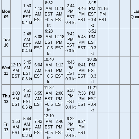
8:32
8:15
1:53
2:44
4:13
AM
11:18
4:46
PM
11:16
Mon
AM
PM
La
AM
EST
AM
PM
EST
PM
09
EST
EST
Quar
EST
−0.5
EST
EST
−0.4
EST
0.4 kt
0.4 kt
kt
kt
9:28
8:51
2:48
3:42
5:08
AM
12:18
5:45
PM
Tue
AM
PM
AM
EST
PM
PM
EST
10
EST
EST
EST
−0.5
EST
EST
−0.3
0.4 kt
0.3 kt
kt
kt
10:40
10:05
3:45
4:43
12:10
6:04
AM
1:12
6:41
PM
Wed
AM
PM
AM
AM
EST
PM
PM
EST
11
EST
EST
EST
EST
−0.5
EST
EST
−0.3
0.3 kt
0.3 kt
kt
kt
11:32
11:21
4:51
5:38
1:03
6:55
AM
2:00
7:33
PM
Thu
AM
PM
AM
AM
EST
PM
PM
EST
12
EST
EST
EST
EST
−0.5
EST
EST
−0.4
0.3 kt
0.4 kt
kt
kt
12:10
5:44
6:22
1:53
7:43
PM
2:46
8:24
Fri
AM
PM
AM
AM
EST
PM
PM
13
EST
EST
EST
EST
−0.5
EST
EST
0.3 kt
0.4 kt
kt