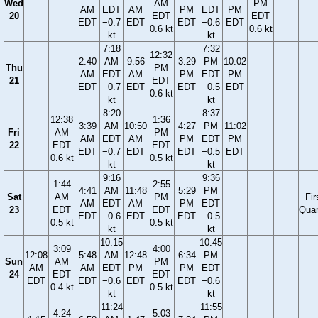
Wed
AM
PM
AM
EDT
AM
PM
EDT
PM
20
EDT
EDT
EDT
−0.7
EDT
EDT
−0.6
EDT
0.6 kt
0.6 kt
kt
kt
7:18
7:32
12:32
2:40
AM
9:56
3:29
PM
10:02
Thu
PM
AM
EDT
AM
PM
EDT
PM
21
EDT
EDT
−0.7
EDT
EDT
−0.5
EDT
0.6 kt
kt
kt
8:20
8:37
12:38
1:36
3:39
AM
10:50
4:27
PM
11:02
Fri
AM
PM
AM
EDT
AM
PM
EDT
PM
22
EDT
EDT
EDT
−0.7
EDT
EDT
−0.5
EDT
0.6 kt
0.5 kt
kt
kt
9:16
9:36
1:44
2:55
4:41
AM
11:48
5:29
PM
Sat
AM
PM
Fir
AM
EDT
AM
PM
EDT
23
EDT
EDT
Quar
EDT
−0.6
EDT
EDT
−0.5
0.5 kt
0.5 kt
kt
kt
10:15
10:45
3:09
4:00
12:08
5:48
AM
12:48
6:34
PM
Sun
AM
PM
AM
AM
EDT
PM
PM
EDT
24
EDT
EDT
EDT
EDT
−0.6
EDT
EDT
−0.6
0.4 kt
0.5 kt
kt
kt
11:24
11:55
4:24
5:03