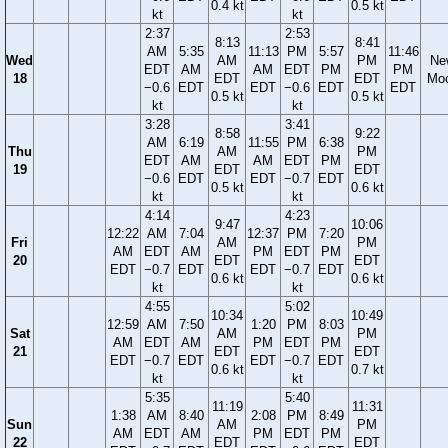
0.4 kt
0.5 kt
kt
kt
2:37
2:53
8:13
8:41
AM
5:35
11:13
PM
5:57
11:46
Wed
AM
PM
Ne
EDT
AM
AM
EDT
PM
PM
18
EDT
EDT
Mo
−0.6
EDT
EDT
−0.6
EDT
EDT
0.5 kt
0.5 kt
kt
kt
3:28
3:41
8:58
9:22
AM
6:19
11:55
PM
6:38
Thu
AM
PM
EDT
AM
AM
EDT
PM
19
EDT
EDT
−0.6
EDT
EDT
−0.7
EDT
0.5 kt
0.6 kt
kt
kt
4:14
4:23
9:47
10:06
12:22
AM
7:04
12:37
PM
7:20
Fri
AM
PM
AM
EDT
AM
PM
EDT
PM
20
EDT
EDT
EDT
−0.7
EDT
EDT
−0.7
EDT
0.6 kt
0.6 kt
kt
kt
4:55
5:02
10:34
10:49
12:59
AM
7:50
1:20
PM
8:03
Sat
AM
PM
AM
EDT
AM
PM
EDT
PM
21
EDT
EDT
EDT
−0.7
EDT
EDT
−0.7
EDT
0.6 kt
0.7 kt
kt
kt
5:35
5:40
11:19
11:31
1:38
AM
8:40
2:08
PM
8:49
Sun
AM
PM
AM
EDT
AM
PM
EDT
PM
22
EDT
EDT