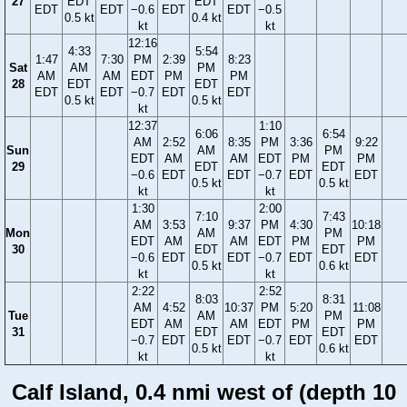
27
EDT
EDT
EDT
EDT
−0.6
EDT
EDT
−0.5
0.5 kt
0.4 kt
kt
kt
12:16
4:33
5:54
1:47
7:30
PM
2:39
8:23
Sat
AM
PM
AM
AM
EDT
PM
PM
28
EDT
EDT
EDT
EDT
−0.7
EDT
EDT
0.5 kt
0.5 kt
kt
12:37
1:10
6:06
6:54
AM
2:52
8:35
PM
3:36
9:22
Sun
AM
PM
EDT
AM
AM
EDT
PM
PM
29
EDT
EDT
−0.6
EDT
EDT
−0.7
EDT
EDT
0.5 kt
0.5 kt
kt
kt
1:30
2:00
7:10
7:43
AM
3:53
9:37
PM
4:30
10:18
Mon
AM
PM
EDT
AM
AM
EDT
PM
PM
30
EDT
EDT
−0.6
EDT
EDT
−0.7
EDT
EDT
0.5 kt
0.6 kt
kt
kt
2:22
2:52
8:03
8:31
AM
4:52
10:37
PM
5:20
11:08
Tue
AM
PM
EDT
AM
AM
EDT
PM
PM
31
EDT
EDT
−0.7
EDT
EDT
−0.7
EDT
EDT
0.5 kt
0.6 kt
kt
kt
Calf Island, 0.4 nmi west of (depth 10