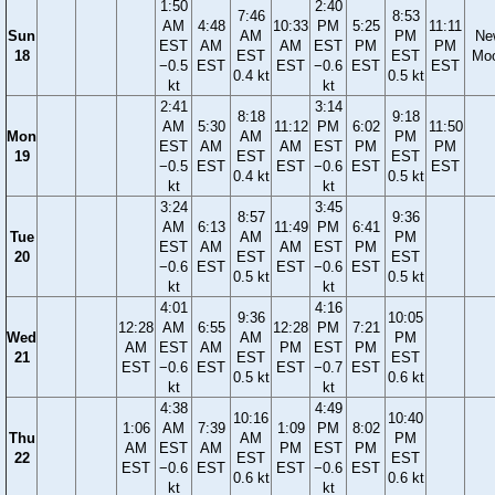
1:50
2:40
7:46
8:53
AM
4:48
10:33
PM
5:25
11:11
Sun
AM
PM
Ne
EST
AM
AM
EST
PM
PM
18
EST
EST
Mo
−0.5
EST
EST
−0.6
EST
EST
0.4 kt
0.5 kt
kt
kt
2:41
3:14
8:18
9:18
AM
5:30
11:12
PM
6:02
11:50
Mon
AM
PM
EST
AM
AM
EST
PM
PM
19
EST
EST
−0.5
EST
EST
−0.6
EST
EST
0.4 kt
0.5 kt
kt
kt
3:24
3:45
8:57
9:36
AM
6:13
11:49
PM
6:41
Tue
AM
PM
EST
AM
AM
EST
PM
20
EST
EST
−0.6
EST
EST
−0.6
EST
0.5 kt
0.5 kt
kt
kt
4:01
4:16
9:36
10:05
12:28
AM
6:55
12:28
PM
7:21
Wed
AM
PM
AM
EST
AM
PM
EST
PM
21
EST
EST
EST
−0.6
EST
EST
−0.7
EST
0.5 kt
0.6 kt
kt
kt
4:38
4:49
10:16
10:40
1:06
AM
7:39
1:09
PM
8:02
Thu
AM
PM
AM
EST
AM
PM
EST
PM
22
EST
EST
EST
−0.6
EST
EST
−0.6
EST
0.6 kt
0.6 kt
kt
kt