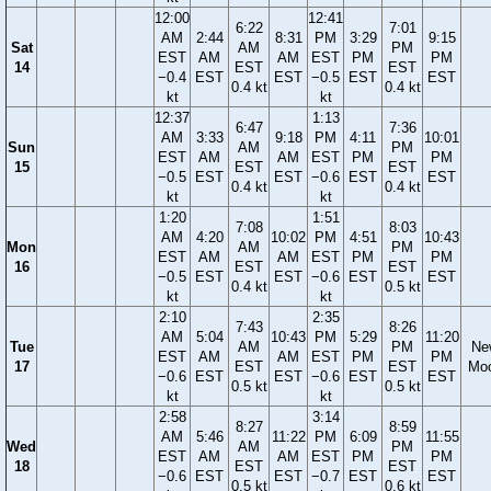
12:00
12:41
6:22
7:01
AM
2:44
8:31
PM
3:29
9:15
Sat
AM
PM
EST
AM
AM
EST
PM
PM
14
EST
EST
−0.4
EST
EST
−0.5
EST
EST
0.4 kt
0.4 kt
kt
kt
12:37
1:13
6:47
7:36
AM
3:33
9:18
PM
4:11
10:01
Sun
AM
PM
EST
AM
AM
EST
PM
PM
15
EST
EST
−0.5
EST
EST
−0.6
EST
EST
0.4 kt
0.4 kt
kt
kt
1:20
1:51
7:08
8:03
AM
4:20
10:02
PM
4:51
10:43
Mon
AM
PM
EST
AM
AM
EST
PM
PM
16
EST
EST
−0.5
EST
EST
−0.6
EST
EST
0.4 kt
0.5 kt
kt
kt
2:10
2:35
7:43
8:26
AM
5:04
10:43
PM
5:29
11:20
Tue
AM
PM
Ne
EST
AM
AM
EST
PM
PM
17
EST
EST
Mo
−0.6
EST
EST
−0.6
EST
EST
0.5 kt
0.5 kt
kt
kt
2:58
3:14
8:27
8:59
AM
5:46
11:22
PM
6:09
11:55
Wed
AM
PM
EST
AM
AM
EST
PM
PM
18
EST
EST
−0.6
EST
EST
−0.7
EST
EST
0.5 kt
0.6 kt