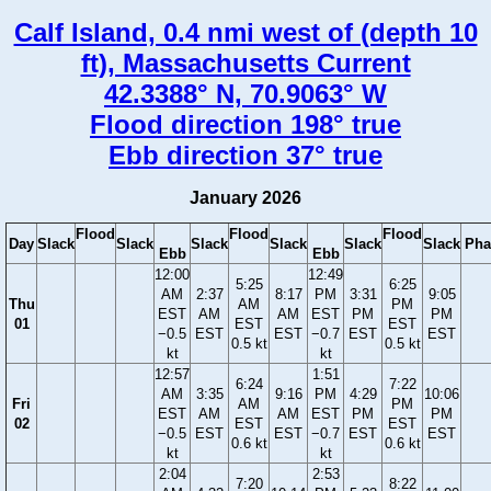
Calf Island, 0.4 nmi west of (depth 10
ft), Massachusetts Current
42.3388° N, 70.9063° W
Flood direction 198° true
Ebb direction 37° true
January 2026
Flood
Flood
Flood
Day
Slack
Slack
Slack
Slack
Slack
Slack
Pha
Ebb
Ebb
12:00
12:49
5:25
6:25
AM
2:37
8:17
PM
3:31
9:05
Thu
AM
PM
EST
AM
AM
EST
PM
PM
01
EST
EST
−0.5
EST
EST
−0.7
EST
EST
0.5 kt
0.5 kt
kt
kt
12:57
1:51
6:24
7:22
AM
3:35
9:16
PM
4:29
10:06
Fri
AM
PM
EST
AM
AM
EST
PM
PM
02
EST
EST
−0.5
EST
EST
−0.7
EST
EST
0.6 kt
0.6 kt
kt
kt
2:04
2:53
7:20
8:22