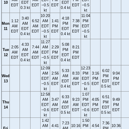
10
EDT
EDT
EDT
EDT
−0.5
EDT
EDT
−0.5
0.3 kt
0.4 kt
kt
kt
10:20
11:04
3:40
4:18
1:12
6:52
AM
1:41
7:38
PM
Mon
AM
PM
AM
AM
EDT
PM
PM
EDT
11
EDT
EDT
EDT
EDT
−0.5
EDT
EDT
−0.5
0.4 kt
0.4 kt
kt
kt
11:27
4:33
5:08
2:05
7:44
AM
2:29
8:21
Tue
AM
PM
AM
AM
EDT
PM
PM
12
EDT
EDT
EDT
EDT
−0.5
EDT
EDT
0.4 kt
0.4 kt
kt
12:09
12:23
5:33
6:02
AM
2:56
8:33
PM
3:16
9:04
Wed
AM
PM
EDT
AM
AM
EDT
PM
PM
13
EDT
EDT
−0.5
EDT
EDT
−0.5
EDT
EDT
0.4 kt
0.5 kt
kt
kt
12:58
1:07
6:33
6:51
AM
3:47
9:23
PM
4:05
9:49
Thu
AM
PM
EDT
AM
AM
EDT
PM
PM
14
EDT
EDT
−0.6
EDT
EDT
−0.6
EDT
EDT
0.5 kt
0.5 kt
kt
kt
1:42
1:50
7:23
7:36
AM
4:41
10:16
PM
4:54
10:36
Fri
AM
PM