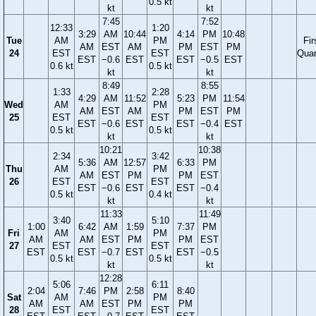
0.5 kt
kt
kt
7:45
7:52
12:33
1:20
3:29
AM
10:44
4:14
PM
10:48
Tue
AM
PM
Fir
AM
EST
AM
PM
EST
PM
24
EST
EST
Quar
EST
−0.6
EST
EST
−0.5
EST
0.6 kt
0.5 kt
kt
kt
8:49
8:55
1:33
2:28
4:29
AM
11:52
5:23
PM
11:54
Wed
AM
PM
AM
EST
AM
PM
EST
PM
25
EST
EST
EST
−0.6
EST
EST
−0.4
EST
0.5 kt
0.5 kt
kt
kt
10:21
10:38
2:34
3:42
5:36
AM
12:57
6:33
PM
Thu
AM
PM
AM
EST
PM
PM
EST
26
EST
EST
EST
−0.6
EST
EST
−0.4
0.5 kt
0.4 kt
kt
kt
11:33
11:49
3:40
5:10
1:00
6:42
AM
1:59
7:37
PM
Fri
AM
PM
AM
AM
EST
PM
PM
EST
27
EST
EST
EST
EST
−0.7
EST
EST
−0.5
0.5 kt
0.5 kt
kt
kt
12:28
5:06
6:11
2:04
7:46
PM
2:58
8:40
Sat
AM
PM
AM
AM
EST
PM
PM
28
EST
EST