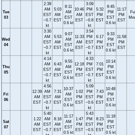
2:39
3:09
8:11
8:45
AM
5:03
10:46
PM
5:32
11:17
Tue
AM
PM
Ful
EST
AM
AM
EST
PM
PM
03
EST
EST
Mo
−0.7
EST
EST
−0.8
EST
EST
0.6 kt
0.6 kt
kt
kt
3:30
3:54
9:07
9:33
AM
5:53
11:33
PM
6:17
11:58
Wed
AM
PM
EST
AM
AM
EST
PM
PM
04
EST
EST
−0.7
EST
EST
−0.7
EST
EST
0.6 kt
0.6 kt
kt
kt
4:14
4:33
9:55
10:14
AM
6:43
12:18
PM
7:01
Thu
AM
PM
EST
AM
PM
EST
PM
05
EST
EST
−0.7
EST
EST
−0.7
EST
0.6 kt
0.6 kt
kt
kt
4:56
5:09
10:37
10:48
12:39
AM
7:31
1:02
PM
7:43
Fri
AM
PM
AM
EST
AM
PM
EST
PM
06
EST
EST
EST
−0.7
EST
EST
−0.6
EST
0.6 kt
0.6 kt
kt
kt
5:40
5:43
11:17
11:18
1:22
AM
8:18
1:47
PM
8:23
Sat
AM
PM
AM
EST
AM
PM
EST
PM
07
EST
EST
EST
−0.7
EST
EST
−0.5
EST
0.5 kt
0.5 kt