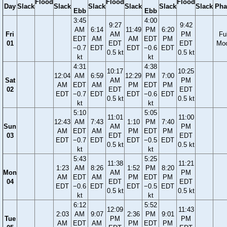
Flood
Flood
Flood
Day
Slack
Slack
Slack
Slack
Slack
Slack
Pha
Ebb
Ebb
3:45
4:00
9:27
9:42
AM
6:14
11:49
PM
6:20
Fri
AM
PM
Ful
EDT
AM
AM
EDT
PM
01
EDT
EDT
Mo
−0.7
EDT
EDT
−0.6
EDT
0.5 kt
0.5 kt
kt
kt
4:31
4:38
10:17
10:25
12:04
AM
6:59
12:29
PM
7:00
Sat
AM
PM
AM
EDT
AM
PM
EDT
PM
02
EDT
EDT
EDT
−0.7
EDT
EDT
−0.6
EDT
0.5 kt
0.5 kt
kt
kt
5:10
5:05
11:01
11:00
12:43
AM
7:43
1:10
PM
7:40
Sun
AM
PM
AM
EDT
AM
PM
EDT
PM
03
EDT
EDT
EDT
−0.7
EDT
EDT
−0.5
EDT
0.5 kt
0.5 kt
kt
kt
5:43
5:25
11:38
11:21
1:23
AM
8:26
1:52
PM
8:20
Mon
AM
PM
AM
EDT
AM
PM
EDT
PM
04
EDT
EDT
EDT
−0.6
EDT
EDT
−0.5
EDT
0.5 kt
0.5 kt
kt
kt
6:12
5:52
12:09
11:43
2:03
AM
9:07
2:36
PM
9:01
Tue
PM
PM
AM
EDT
AM
PM
EDT
PM