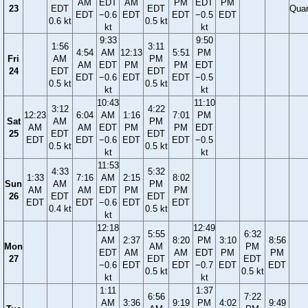
AM
EDT
AM
PM
EDT
PM
23
EDT
EDT
Quar
EDT
−0.6
EDT
EDT
−0.5
EDT
0.6 kt
0.5 kt
kt
kt
9:33
9:50
1:56
3:11
4:54
AM
12:13
5:51
PM
Fri
AM
PM
AM
EDT
PM
PM
EDT
24
EDT
EDT
EDT
−0.6
EDT
EDT
−0.5
0.5 kt
0.5 kt
kt
kt
10:43
11:10
3:12
4:22
12:23
6:04
AM
1:16
7:01
PM
Sat
AM
PM
AM
AM
EDT
PM
PM
EDT
25
EDT
EDT
EDT
EDT
−0.6
EDT
EDT
−0.5
0.5 kt
0.5 kt
kt
kt
11:53
4:33
5:32
1:33
7:16
AM
2:15
8:02
Sun
AM
PM
AM
AM
EDT
PM
PM
26
EDT
EDT
EDT
EDT
−0.6
EDT
EDT
0.4 kt
0.5 kt
kt
12:18
12:49
5:55
6:32
AM
2:37
8:20
PM
3:10
8:56
Mon
AM
PM
EDT
AM
AM
EDT
PM
PM
27
EDT
EDT
−0.6
EDT
EDT
−0.7
EDT
EDT
0.5 kt
0.5 kt
kt
kt
1:11
1:37
6:56
7:22
AM
3:36
9:19
PM
4:02
9:49