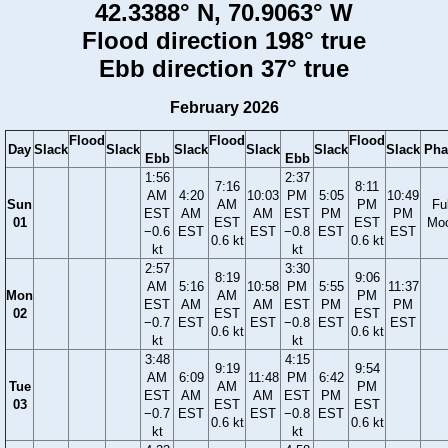
42.3388° N, 70.9063° W
Flood direction 198° true
Ebb direction 37° true
February 2026
Flood
Flood
Flood
Day
Slack
Slack
Slack
Slack
Slack
Slack
Pha
Ebb
Ebb
1:56
2:37
7:16
8:11
AM
4:20
10:03
PM
5:05
10:49
Sun
AM
PM
Ful
EST
AM
AM
EST
PM
PM
01
EST
EST
Mo
−0.6
EST
EST
−0.8
EST
EST
0.6 kt
0.6 kt
kt
kt
2:57
3:30
8:19
9:06
AM
5:16
10:58
PM
5:55
11:37
Mon
AM
PM
EST
AM
AM
EST
PM
PM
02
EST
EST
−0.7
EST
EST
−0.8
EST
EST
0.6 kt
0.6 kt
kt
kt
3:48
4:15
9:19
9:54
AM
6:09
11:48
PM
6:42
Tue
AM
PM
EST
AM
AM
EST
PM
03
EST
EST
−0.7
EST
EST
−0.8
EST
0.6 kt
0.6 kt
kt
kt