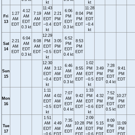
kt
kt
11:43
11:28
4:12
6:06
1:27
7:19
AM
2:21
8:04
PM
Fri
AM
PM
AM
AM
EDT
PM
PM
EDT
13
EDT
EDT
EDT
EDT
−0.4
EDT
EDT
−0.4
0.3 kt
0.3 kt
kt
kt
12:29
6:04
6:52
2:21
8:08
PM
3:05
8:53
Sat
AM
PM
AM
AM
EDT
PM
PM
14
EDT
EDT
EDT
EDT
−0.5
EDT
EDT
0.3 kt
0.4 kt
kt
12:30
1:02
6:46
7:28
AM
3:12
8:55
PM
3:49
9:41
Sun
AM
PM
EDT
AM
AM
EDT
PM
PM
15
EDT
EDT
−0.4
EDT
EDT
−0.5
EDT
EDT
0.3 kt
0.4 kt
kt
kt
1:11
1:33
7:07
7:52
AM
4:02
9:42
PM
4:32
10:27
Mon
AM
PM
EDT
AM
AM
EDT
PM
PM
16
EDT
EDT
−0.5
EDT
EDT
−0.6
EDT
EDT
0.4 kt
0.5 kt
kt
kt
1:51
2:09
7:35
8:09
AM
4:49
10:28
PM
5:15
11:09
Tue
AM
PM
EDT
AM
AM
EDT
PM
PM
17
EDT
EDT
−0.6
EDT
EDT
−0.6
EDT
EDT