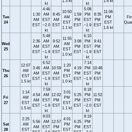
1.3 kt
1.6 kt
kt
kt
4:46
5:08
10:50
11:06
1:30
AM
8:45
1:59
PM
8:35
Tue
AM
PM
Fir
AM
EST
AM
PM
EST
PM
24
EST
EST
Quar
EST
−2.0
EST
EST
−1.9
EST
1.1 kt
1.6 kt
kt
kt
5:48
6:10
11:55
2:36
AM
9:52
3:08
PM
9:41
Wed
AM
AM
EST
AM
PM
EST
PM
25
EST
EST
−1.9
EST
EST
−1.9
EST
1.0 kt
kt
kt
6:52
7:14
12:07
1:20
3:46
AM
10:59
4:19
PM
10:48
Thu
AM
PM
AM
EST
AM
PM
EST
PM
26
EST
EST
EST
−1.9
EST
EST
−1.9
EST
1.5 kt
1.0 kt
kt
kt
7:59
8:18
1:14
3:01
4:54
AM
12:02
5:25
PM
11:52
Fri
AM
PM
AM
EST
PM
PM
EST
PM
27
EST
EST
EST
−1.9
EST
EST
−2.0
EST
1.5 kt
1.1 kt
kt
kt
9:03
9:19
2:25
4:01
5:56
AM
12:57
6:25
PM
Sat
AM
PM
AM
EST
PM
PM
EST
28
EST
EST