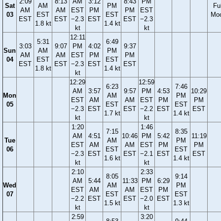
2:09
8:13
AM
3:12
8:43
PM
Sat
AM
PM
Ful
AM
AM
EST
PM
PM
EST
03
EST
EST
Mo
EST
EST
−2.3
EST
EST
−2.3
1.8 kt
1.4 kt
kt
kt
12:11
5:31
6:49
3:03
9:07
PM
4:02
9:37
Sun
AM
PM
AM
AM
EST
PM
PM
04
EST
EST
EST
EST
−2.3
EST
EST
1.8 kt
1.4 kt
kt
12:29
12:59
6:23
7:46
AM
3:57
9:57
PM
4:53
10:29
Mon
AM
PM
EST
AM
AM
EST
PM
PM
05
EST
EST
−2.3
EST
EST
−2.2
EST
EST
1.7 kt
1.4 kt
kt
kt
1:20
1:46
7:15
8:35
AM
4:51
10:46
PM
5:42
11:19
Tue
AM
PM
EST
AM
AM
EST
PM
PM
06
EST
EST
−2.3
EST
EST
−2.1
EST
EST
1.6 kt
1.4 kt
kt
kt
2:10
2:33
8:05
9:14
AM
5:44
11:33
PM
6:29
Wed
AM
PM
EST
AM
AM
EST
PM
07
EST
EST
−2.2
EST
EST
−2.0
EST
1.5 kt
1.3 kt
kt
kt
2:59
3:20