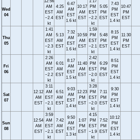
12:56
1:17
6:47
7:43
AM
4:25
10:17
PM
5:05
10:47
Wed
AM
PM
EST
AM
AM
EST
PM
PM
04
EST
EST
−2.4
EST
EST
−2.2
EST
EST
1.6 kt
1.4 kt
kt
kt
1:41
1:59
7:32
8:15
AM
5:13
10:59
PM
5:48
11:30
Thu
AM
PM
EST
AM
AM
EST
PM
PM
05
EST
EST
−2.3
EST
EST
−2.1
EST
EST
1.6 kt
1.4 kt
kt
kt
2:26
2:42
8:17
8:51
AM
6:01
11:40
PM
6:29
Fri
AM
PM
EST
AM
AM
EST
PM
06
EST
EST
−2.2
EST
EST
−2.0
EST
1.5 kt
1.4 kt
kt
kt
3:11
3:28
9:03
9:30
12:12
AM
6:51
12:23
PM
7:11
Sat
AM
PM
AM
EST
AM
PM
EST
PM
07
EST
EST
EST
−2.1
EST
EST
−2.0
EST
1.4 kt
1.4 kt
kt
kt
3:59
4:15
9:50
10:12
12:54
AM
7:42
1:07
PM
7:52
Sun
AM
PM
AM
EST
AM
PM
EST
PM
08
EST
EST
EST
−2.1
EST
EST
−1.9
EST
1.3 kt
1.4 kt
kt
kt