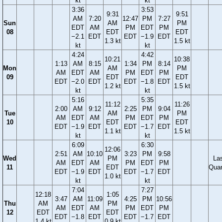
kt
kt
3:36
3:53
9:31
9:51
AM
7:20
12:47
PM
7:27
Sun
AM
PM
EDT
AM
PM
EDT
PM
08
EDT
EDT
−2.1
EDT
EDT
−1.9
EDT
1.3 kt
1.5 kt
kt
kt
4:24
4:42
10:21
10:38
1:13
AM
8:15
1:34
PM
8:14
Mon
AM
PM
AM
EDT
AM
PM
EDT
PM
09
EDT
EDT
EDT
−2.0
EDT
EDT
−1.8
EDT
1.2 kt
1.5 kt
kt
kt
5:16
5:35
11:12
11:26
2:00
AM
9:12
2:25
PM
9:04
Tue
AM
PM
AM
EDT
AM
PM
EDT
PM
10
EDT
EDT
EDT
−1.9
EDT
EDT
−1.7
EDT
1.1 kt
1.5 kt
kt
kt
6:09
6:30
12:06
2:51
AM
10:10
3:23
PM
9:58
Wed
PM
La
AM
EDT
AM
PM
EDT
PM
11
EDT
Quar
EDT
−1.9
EDT
EDT
−1.7
EDT
1.0 kt
kt
kt
7:04
7:27
12:18
1:05
3:47
AM
11:09
4:25
PM
10:56
Thu
AM
PM
AM
EDT
AM
PM
EDT
PM
12
EDT
EDT
EDT
−1.8
EDT
EDT
−1.7
EDT
1.4 kt
0.9 kt