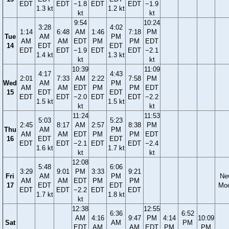
EDT
EDT
−1.8
EDT
EDT
−1.9
1.3 kt
1.2 kt
kt
kt
9:54
10:24
3:28
4:02
1:14
6:48
AM
1:46
7:18
PM
Tue
AM
PM
AM
AM
EDT
PM
PM
EDT
14
EDT
EDT
EDT
EDT
−1.9
EDT
EDT
−2.1
1.4 kt
1.3 kt
kt
kt
10:39
11:09
4:17
4:43
2:01
7:33
AM
2:22
7:58
PM
Wed
AM
PM
AM
AM
EDT
PM
PM
EDT
15
EDT
EDT
EDT
EDT
−2.0
EDT
EDT
−2.2
1.5 kt
1.5 kt
kt
kt
11:24
11:53
5:03
5:23
2:45
8:17
AM
2:57
8:38
PM
Thu
AM
PM
AM
AM
EDT
PM
PM
EDT
16
EDT
EDT
EDT
EDT
−2.1
EDT
EDT
−2.4
1.6 kt
1.7 kt
kt
kt
12:08
5:48
6:06
3:29
9:01
PM
3:33
9:21
Fri
AM
PM
Ne
AM
AM
EDT
PM
PM
17
EDT
EDT
Mo
EDT
EDT
−2.2
EDT
EDT
1.7 kt
1.8 kt
kt
12:38
12:55
6:36
6:52
AM
4:16
9:47
PM
4:14
10:09
Sat
AM
PM
EDT
AM
AM
EDT
PM
PM