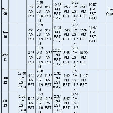
4:48
5:05
10:38
10:57
1:38
AM
8:35
1:55
PM
8:37
Mon
AM
PM
La
AM
EST
AM
PM
EST
PM
09
EST
EST
Quar
EST
−2.0
EST
EST
−1.8
EST
1.2 kt
1.4 kt
kt
kt
5:39
5:57
11:31
11:47
2:25
AM
9:32
2:48
PM
9:26
Tue
AM
PM
AM
EST
AM
PM
EST
PM
10
EST
EST
EST
−1.9
EST
EST
−1.7
EST
1.1 kt
1.4 kt
kt
kt
6:33
6:51
12:28
3:18
AM
10:32
3:48
PM
10:20
Wed
PM
AM
EST
AM
PM
EST
PM
11
EST
EST
−1.9
EST
EST
−1.7
EST
1.0 kt
kt
kt
7:28
7:48
12:40
1:32
4:14
AM
11:32
4:49
PM
11:17
Thu
AM
PM
AM
EST
AM
PM
EST
PM
12
EST
EST
EST
−1.9
EST
EST
−1.7
EST
1.4 kt
0.9 kt
kt
kt
8:23
8:44
1:36
2:37
5:10
AM
12:28
5:47
PM
Fri
AM
PM
AM
EST
PM
PM
EST
13
EST
EST
EST
−1.9
EST
EST
−1.7
1.4 kt
1.0 kt
kt
kt