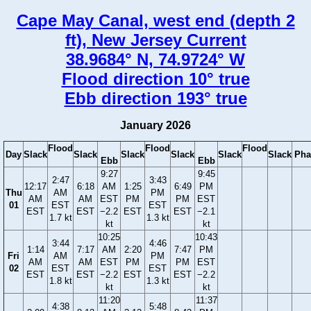
Cape May Canal, west end (depth 2
ft), New Jersey Current
38.9684° N, 74.9724° W
Flood direction 10° true
Ebb direction 193° true
January 2026
Flood
Flood
Flood
Day
Slack
Slack
Slack
Slack
Slack
Slack
Pha
Ebb
Ebb
9:27
9:45
2:47
3:43
12:17
6:18
AM
1:25
6:49
PM
Thu
AM
PM
AM
AM
EST
PM
PM
EST
01
EST
EST
EST
EST
−2.2
EST
EST
−2.1
1.7 kt
1.3 kt
kt
kt
10:25
10:43
3:44
4:46
1:14
7:17
AM
2:20
7:47
PM
Fri
AM
PM
AM
AM
EST
PM
PM
EST
02
EST
EST
EST
EST
−2.2
EST
EST
−2.2
1.8 kt
1.3 kt
kt
kt
11:20
11:37
4:38
5:48