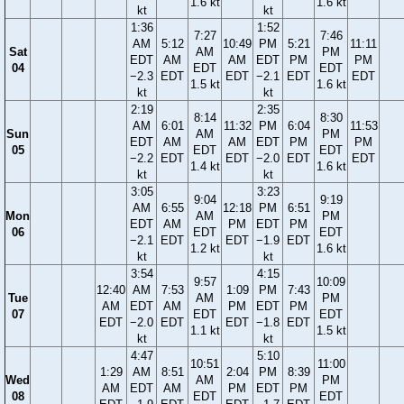
1.6 kt
1.6 kt
kt
kt
1:36
1:52
7:27
7:46
AM
5:12
10:49
PM
5:21
11:11
Sat
AM
PM
EDT
AM
AM
EDT
PM
PM
04
EDT
EDT
−2.3
EDT
EDT
−2.1
EDT
EDT
1.5 kt
1.6 kt
kt
kt
2:19
2:35
8:14
8:30
AM
6:01
11:32
PM
6:04
11:53
Sun
AM
PM
EDT
AM
AM
EDT
PM
PM
05
EDT
EDT
−2.2
EDT
EDT
−2.0
EDT
EDT
1.4 kt
1.6 kt
kt
kt
3:05
3:23
9:04
9:19
AM
6:55
12:18
PM
6:51
Mon
AM
PM
EDT
AM
PM
EDT
PM
06
EDT
EDT
−2.1
EDT
EDT
−1.9
EDT
1.2 kt
1.6 kt
kt
kt
3:54
4:15
9:57
10:09
12:40
AM
7:53
1:09
PM
7:43
Tue
AM
PM
AM
EDT
AM
PM
EDT
PM
07
EDT
EDT
EDT
−2.0
EDT
EDT
−1.8
EDT
1.1 kt
1.5 kt
kt
kt
4:47
5:10
10:51
11:00
1:29
AM
8:51
2:04
PM
8:39
Wed
AM
PM
AM
EDT
AM
PM
EDT
PM
08
EDT
EDT