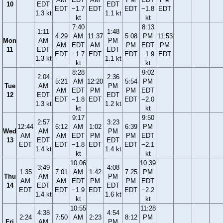
10
EDT
EDT
EDT
−1.7
EDT
EDT
−1.8
EDT
1.3 kt
1.1 kt
kt
kt
7:40
8:13
1:11
1:48
4:29
AM
11:37
5:08
PM
11:53
Mon
AM
PM
AM
EDT
AM
PM
EDT
PM
11
EDT
EDT
EDT
−1.7
EDT
EDT
−1.9
EDT
1.3 kt
1.1 kt
kt
kt
8:28
9:02
2:04
2:36
5:21
AM
12:20
5:54
PM
Tue
AM
PM
AM
EDT
PM
PM
EDT
12
EDT
EDT
EDT
−1.8
EDT
EDT
−2.0
1.3 kt
1.2 kt
kt
kt
9:17
9:50
2:57
3:23
12:44
6:12
AM
1:02
6:39
PM
Wed
AM
PM
AM
AM
EDT
PM
PM
EDT
13
EDT
EDT
EDT
EDT
−1.8
EDT
EDT
−2.1
1.4 kt
1.4 kt
kt
kt
10:06
10:39
3:49
4:08
1:35
7:01
AM
1:42
7:25
PM
Thu
AM
PM
AM
AM
EDT
PM
PM
EDT
14
EDT
EDT
EDT
EDT
−1.9
EDT
EDT
−2.2
1.4 kt
1.6 kt
kt
kt
10:55
11:28
4:38
4:54
2:24
7:50
AM
2:23
8:12
PM
Fri
AM
PM