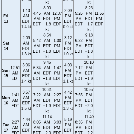
kt
kt
8:00
8:23
1:13
2:09
4:45
AM
12:07
5:26
PM
11:55
Fri
AM
PM
AM
EDT
PM
PM
EDT
PM
13
EDT
EDT
EDT
−1.8
EDT
EDT
−1.7
EDT
1.4 kt
0.9 kt
kt
kt
8:54
9:18
2:09
3:12
5:42
AM
1:00
6:22
PM
Sat
AM
PM
AM
EDT
PM
PM
EDT
14
EDT
EDT
EDT
−1.8
EDT
EDT
−1.8
1.3 kt
1.0 kt
kt
kt
9:45
10:10
3:06
4:03
12:51
6:34
AM
1:47
7:12
PM
Sun
AM
PM
AM
AM
EDT
PM
PM
EDT
15
EDT
EDT
EDT
EDT
−1.8
EDT
EDT
−1.9
1.4 kt
1.1 kt
kt
kt
10:31
10:57
3:57
4:42
1:41
7:22
AM
2:27
7:55
PM
Mon
AM
PM
AM
AM
EDT
PM
PM
EDT
16
EDT
EDT
EDT
EDT
−1.9
EDT
EDT
−2.0
1.5 kt
1.3 kt
kt
kt
11:14
11:40
4:44
5:19
2:27
8:05
AM
3:03
8:35
PM
Tue
AM
PM
AM
AM
EDT
PM
PM
EDT
17
EDT
EDT
EDT
EDT
−2.0
EDT
EDT
−2.2