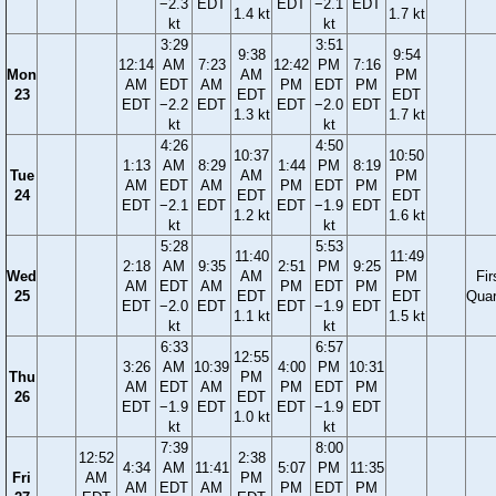
−2.3
EDT
EDT
−2.1
EDT
1.4 kt
1.7 kt
kt
kt
3:29
3:51
9:38
9:54
12:14
AM
7:23
12:42
PM
7:16
Mon
AM
PM
AM
EDT
AM
PM
EDT
PM
23
EDT
EDT
EDT
−2.2
EDT
EDT
−2.0
EDT
1.3 kt
1.7 kt
kt
kt
4:26
4:50
10:37
10:50
1:13
AM
8:29
1:44
PM
8:19
Tue
AM
PM
AM
EDT
AM
PM
EDT
PM
24
EDT
EDT
EDT
−2.1
EDT
EDT
−1.9
EDT
1.2 kt
1.6 kt
kt
kt
5:28
5:53
11:40
11:49
2:18
AM
9:35
2:51
PM
9:25
Wed
AM
PM
Fir
AM
EDT
AM
PM
EDT
PM
25
EDT
EDT
Quar
EDT
−2.0
EDT
EDT
−1.9
EDT
1.1 kt
1.5 kt
kt
kt
6:33
6:57
12:55
3:26
AM
10:39
4:00
PM
10:31
Thu
PM
AM
EDT
AM
PM
EDT
PM
26
EDT
EDT
−1.9
EDT
EDT
−1.9
EDT
1.0 kt
kt
kt
7:39
8:00
12:52
2:38
4:34
AM
11:41
5:07
PM
11:35
Fri
AM
PM
AM
EDT
AM
PM
EDT
PM