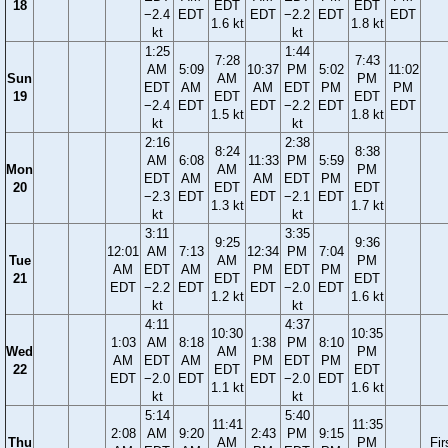
18
EDT
EDT
−2.4
EDT
EDT
−2.2
EDT
EDT
1.6 kt
1.8 kt
kt
kt
1:25
1:44
7:28
7:43
AM
5:09
10:37
PM
5:02
11:02
Sun
AM
PM
EDT
AM
AM
EDT
PM
PM
19
EDT
EDT
−2.4
EDT
EDT
−2.2
EDT
EDT
1.5 kt
1.8 kt
kt
kt
2:16
2:38
8:24
8:38
AM
6:08
11:33
PM
5:59
Mon
AM
PM
EDT
AM
AM
EDT
PM
20
EDT
EDT
−2.3
EDT
EDT
−2.1
EDT
1.3 kt
1.7 kt
kt
kt
3:11
3:35
9:25
9:36
12:01
AM
7:13
12:34
PM
7:04
Tue
AM
PM
AM
EDT
AM
PM
EDT
PM
21
EDT
EDT
EDT
−2.2
EDT
EDT
−2.0
EDT
1.2 kt
1.6 kt
kt
kt
4:11
4:37
10:30
10:35
1:03
AM
8:18
1:38
PM
8:10
Wed
AM
PM
AM
EDT
AM
PM
EDT
PM
22
EDT
EDT
EDT
−2.0
EDT
EDT
−2.0
EDT
1.1 kt
1.6 kt
kt
kt
5:14
5:40
11:41
11:35
2:08
AM
9:20
2:43
PM
9:15
Thu
AM
PM
Fir