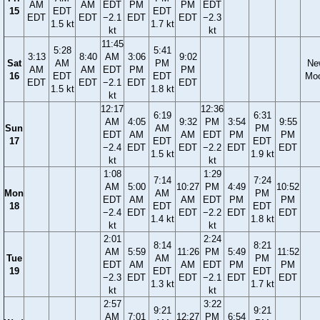
AM
AM
EDT
PM
PM
EDT
15
EDT
EDT
EDT
EDT
−2.1
EDT
EDT
−2.3
1.5 kt
1.7 kt
kt
kt
11:45
5:28
5:41
3:13
8:40
AM
3:06
9:02
Sat
AM
PM
Ne
AM
AM
EDT
PM
PM
16
EDT
EDT
Mo
EDT
EDT
−2.1
EDT
EDT
1.5 kt
1.8 kt
kt
12:17
12:36
6:19
6:31
AM
4:05
9:32
PM
3:54
9:55
Sun
AM
PM
EDT
AM
AM
EDT
PM
PM
17
EDT
EDT
−2.4
EDT
EDT
−2.2
EDT
EDT
1.5 kt
1.9 kt
kt
kt
1:08
1:29
7:14
7:24
AM
5:00
10:27
PM
4:49
10:52
Mon
AM
PM
EDT
AM
AM
EDT
PM
PM
18
EDT
EDT
−2.4
EDT
EDT
−2.2
EDT
EDT
1.4 kt
1.8 kt
kt
kt
2:01
2:24
8:14
8:21
AM
5:59
11:26
PM
5:49
11:52
Tue
AM
PM
EDT
AM
AM
EDT
PM
PM
19
EDT
EDT
−2.3
EDT
EDT
−2.1
EDT
EDT
1.3 kt
1.7 kt
kt
kt
2:57
3:22
9:21
9:21
AM
7:01
12:27
PM
6:54