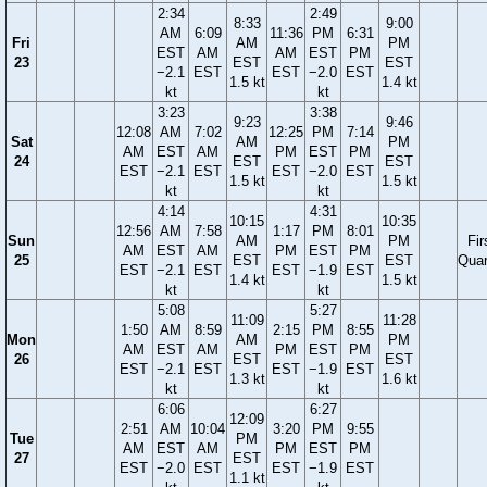
2:34
2:49
8:33
9:00
AM
6:09
11:36
PM
6:31
Fri
AM
PM
EST
AM
AM
EST
PM
23
EST
EST
−2.1
EST
EST
−2.0
EST
1.5 kt
1.4 kt
kt
kt
3:23
3:38
9:23
9:46
12:08
AM
7:02
12:25
PM
7:14
Sat
AM
PM
AM
EST
AM
PM
EST
PM
24
EST
EST
EST
−2.1
EST
EST
−2.0
EST
1.5 kt
1.5 kt
kt
kt
4:14
4:31
10:15
10:35
12:56
AM
7:58
1:17
PM
8:01
Sun
AM
PM
Fir
AM
EST
AM
PM
EST
PM
25
EST
EST
Quar
EST
−2.1
EST
EST
−1.9
EST
1.4 kt
1.5 kt
kt
kt
5:08
5:27
11:09
11:28
1:50
AM
8:59
2:15
PM
8:55
Mon
AM
PM
AM
EST
AM
PM
EST
PM
26
EST
EST
EST
−2.1
EST
EST
−1.9
EST
1.3 kt
1.6 kt
kt
kt
6:06
6:27
12:09
2:51
AM
10:04
3:20
PM
9:55
Tue
PM
AM
EST
AM
PM
EST
PM
27
EST
EST
−2.0
EST
EST
−1.9
EST
1.1 kt