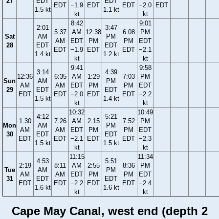
27
EDT
EDT
EDT
−1.9
EDT
EDT
−2.0
EDT
1.5 kt
1.1 kt
kt
kt
8:42
9:01
2:01
3:47
5:37
AM
12:38
6:08
PM
Sat
AM
PM
AM
EDT
PM
PM
EDT
28
EDT
EDT
EDT
−1.9
EDT
EDT
−2.1
1.4 kt
1.2 kt
kt
kt
9:41
9:58
3:14
4:39
12:36
6:35
AM
1:29
7:03
PM
Sun
AM
PM
AM
AM
EDT
PM
PM
EDT
29
EDT
EDT
EDT
EDT
−2.0
EDT
EDT
−2.2
1.5 kt
1.4 kt
kt
kt
10:32
10:49
4:12
5:21
1:30
7:26
AM
2:15
7:52
PM
Mon
AM
PM
AM
AM
EDT
PM
PM
EDT
30
EDT
EDT
EDT
EDT
−2.1
EDT
EDT
−2.3
1.5 kt
1.5 kt
kt
kt
11:15
11:34
4:53
5:51
2:19
8:11
AM
2:55
8:36
PM
Tue
AM
PM
AM
AM
EDT
PM
PM
EDT
31
EDT
EDT
EDT
EDT
−2.2
EDT
EDT
−2.4
1.6 kt
1.6 kt
kt
kt
Cape May Canal, west end (depth 2