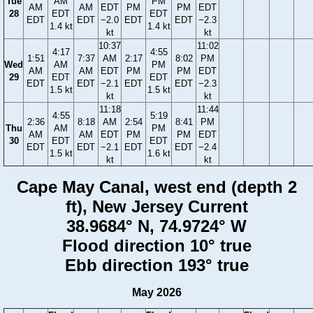
Tue
AM
PM
AM
AM
EDT
PM
PM
EDT
28
EDT
EDT
EDT
EDT
−2.0
EDT
EDT
−2.3
1.4 kt
1.4 kt
kt
kt
10:37
11:02
4:17
4:55
1:51
7:37
AM
2:17
8:02
PM
Wed
AM
PM
AM
AM
EDT
PM
PM
EDT
29
EDT
EDT
EDT
EDT
−2.1
EDT
EDT
−2.3
1.5 kt
1.5 kt
kt
kt
11:18
11:44
4:55
5:19
2:36
8:18
AM
2:54
8:41
PM
Thu
AM
PM
AM
AM
EDT
PM
PM
EDT
30
EDT
EDT
EDT
EDT
−2.1
EDT
EDT
−2.4
1.5 kt
1.6 kt
kt
kt
Cape May Canal, west end (depth 2
ft), New Jersey Current
38.9684° N, 74.9724° W
Flood direction 10° true
Ebb direction 193° true
May 2026