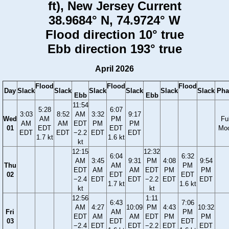
ft), New Jersey Current
38.9684° N, 74.9724° W
Flood direction 10° true
Ebb direction 193° true
April 2026
Flood
Flood
Flood
Day
Slack
Slack
Slack
Slack
Slack
Slack
Pha
Ebb
Ebb
11:54
5:28
6:07
3:03
8:52
AM
3:32
9:17
Wed
AM
PM
Ful
AM
AM
EDT
PM
PM
01
EDT
EDT
Mo
EDT
EDT
−2.2
EDT
EDT
1.7 kt
1.6 kt
kt
12:15
12:32
6:04
6:32
AM
3:45
9:31
PM
4:08
9:54
Thu
AM
PM
EDT
AM
AM
EDT
PM
PM
02
EDT
EDT
−2.4
EDT
EDT
−2.2
EDT
EDT
1.7 kt
1.6 kt
kt
kt
12:56
1:11
6:43
7:06
AM
4:27
10:09
PM
4:43
10:32
Fri
AM
PM
EDT
AM
AM
EDT
PM
PM
03
EDT
EDT
−2.4
EDT
EDT
−2.2
EDT
EDT