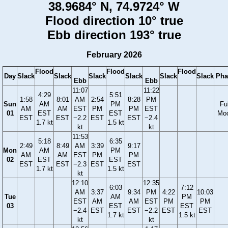
38.9684° N, 74.9724° W
Flood direction 10° true
Ebb direction 193° true
February 2026
Flood
Flood
Flood
Day
Slack
Slack
Slack
Slack
Slack
Slack
Pha
Ebb
Ebb
11:07
11:22
4:29
5:51
1:58
8:01
AM
2:54
8:28
PM
Sun
AM
PM
Ful
AM
AM
EST
PM
PM
EST
01
EST
EST
Mo
EST
EST
−2.2
EST
EST
−2.4
1.7 kt
1.5 kt
kt
kt
11:53
5:18
6:35
2:49
8:49
AM
3:39
9:17
Mon
AM
PM
AM
AM
EST
PM
PM
02
EST
EST
EST
EST
−2.3
EST
EST
1.7 kt
1.5 kt
kt
12:10
12:35
6:03
7:12
AM
3:37
9:34
PM
4:22
10:03
Tue
AM
PM
EST
AM
AM
EST
PM
PM
03
EST
EST
−2.4
EST
EST
−2.2
EST
EST
1.7 kt
1.5 kt
kt
kt