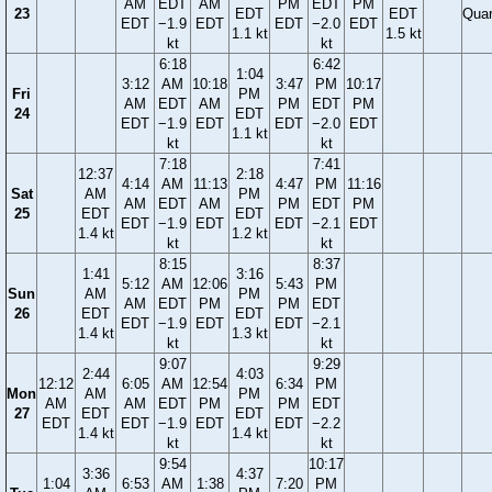
AM
EDT
AM
PM
EDT
PM
23
EDT
EDT
Quar
EDT
−1.9
EDT
EDT
−2.0
EDT
1.1 kt
1.5 kt
kt
kt
6:18
6:42
1:04
3:12
AM
10:18
3:47
PM
10:17
Fri
PM
AM
EDT
AM
PM
EDT
PM
24
EDT
EDT
−1.9
EDT
EDT
−2.0
EDT
1.1 kt
kt
kt
7:18
7:41
12:37
2:18
4:14
AM
11:13
4:47
PM
11:16
Sat
AM
PM
AM
EDT
AM
PM
EDT
PM
25
EDT
EDT
EDT
−1.9
EDT
EDT
−2.1
EDT
1.4 kt
1.2 kt
kt
kt
8:15
8:37
1:41
3:16
5:12
AM
12:06
5:43
PM
Sun
AM
PM
AM
EDT
PM
PM
EDT
26
EDT
EDT
EDT
−1.9
EDT
EDT
−2.1
1.4 kt
1.3 kt
kt
kt
9:07
9:29
2:44
4:03
12:12
6:05
AM
12:54
6:34
PM
Mon
AM
PM
AM
AM
EDT
PM
PM
EDT
27
EDT
EDT
EDT
EDT
−1.9
EDT
EDT
−2.2
1.4 kt
1.4 kt
kt
kt
9:54
10:17
3:36
4:37
1:04
6:53
AM
1:38
7:20
PM