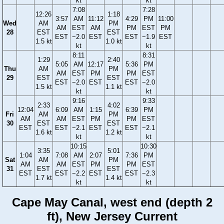
kt
kt
7:08
7:28
12:26
1:18
3:57
AM
11:12
4:29
PM
11:00
Wed
AM
PM
AM
EST
AM
PM
EST
PM
28
EST
EST
EST
−2.0
EST
EST
−1.9
EST
1.5 kt
1.0 kt
kt
kt
8:11
8:31
1:29
2:40
5:05
AM
12:17
5:36
PM
Thu
AM
PM
AM
EST
PM
PM
EST
29
EST
EST
EST
−2.0
EST
EST
−2.0
1.5 kt
1.1 kt
kt
kt
9:16
9:33
2:33
4:02
12:04
6:09
AM
1:15
6:39
PM
Fri
AM
PM
AM
AM
EST
PM
PM
EST
30
EST
EST
EST
EST
−2.1
EST
EST
−2.1
1.6 kt
1.2 kt
kt
kt
10:15
10:30
3:35
5:01
1:04
7:08
AM
2:07
7:36
PM
Sat
AM
PM
AM
AM
EST
PM
PM
EST
31
EST
EST
EST
EST
−2.2
EST
EST
−2.3
1.7 kt
1.4 kt
kt
kt
Cape May Canal, west end (depth 2
ft), New Jersey Current