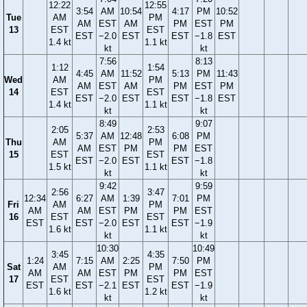
12:22
12:55
3:54
AM
10:54
4:17
PM
10:52
Tue
AM
PM
AM
EST
AM
PM
EST
PM
13
EST
EST
EST
−2.0
EST
EST
−1.8
EST
1.4 kt
1.1 kt
kt
kt
7:56
8:13
1:12
1:54
4:45
AM
11:52
5:13
PM
11:43
Wed
AM
PM
AM
EST
AM
PM
EST
PM
14
EST
EST
EST
−2.0
EST
EST
−1.8
EST
1.4 kt
1.1 kt
kt
kt
8:49
9:07
2:05
2:53
5:37
AM
12:48
6:08
PM
Thu
AM
PM
AM
EST
PM
PM
EST
15
EST
EST
EST
−2.0
EST
EST
−1.8
1.5 kt
1.1 kt
kt
kt
9:42
9:59
2:56
3:47
12:34
6:27
AM
1:39
7:01
PM
Fri
AM
PM
AM
AM
EST
PM
PM
EST
16
EST
EST
EST
EST
−2.0
EST
EST
−1.9
1.6 kt
1.1 kt
kt
kt
10:30
10:49
3:45
4:35
1:24
7:15
AM
2:25
7:50
PM
Sat
AM
PM
AM
AM
EST
PM
PM
EST
17
EST
EST
EST
EST
−2.1
EST
EST
−1.9
1.6 kt
1.2 kt
kt
kt