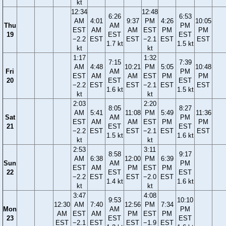
kt
12:34
12:48
6:26
6:53
AM
4:01
9:37
PM
4:26
10:05
Thu
AM
PM
EST
AM
AM
EST
PM
PM
19
EST
EST
−2.2
EST
EST
−2.1
EST
EST
1.7 kt
1.5 kt
kt
kt
1:17
1:32
7:15
7:39
AM
4:48
10:21
PM
5:05
10:48
Fri
AM
PM
EST
AM
AM
EST
PM
PM
20
EST
EST
−2.2
EST
EST
−2.1
EST
EST
1.6 kt
1.5 kt
kt
kt
2:03
2:20
8:05
8:27
AM
5:41
11:08
PM
5:49
11:36
Sat
AM
PM
EST
AM
AM
EST
PM
PM
21
EST
EST
−2.2
EST
EST
−2.1
EST
EST
1.5 kt
1.6 kt
kt
kt
2:53
3:11
8:58
9:17
AM
6:38
12:00
PM
6:39
Sun
AM
PM
EST
AM
PM
EST
PM
22
EST
EST
−2.2
EST
EST
−2.0
EST
1.4 kt
1.6 kt
kt
kt
3:47
4:08
9:53
10:10
12:30
AM
7:40
12:56
PM
7:34
Mon
AM
PM
AM
EST
AM
PM
EST
PM
23
EST
EST
EST
−2.1
EST
EST
−1.9
EST