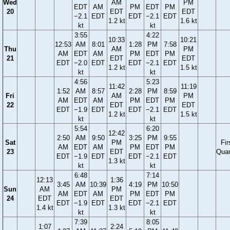
Wed
AM
PM
EDT
AM
PM
EDT
PM
20
EDT
EDT
−2.1
EDT
EDT
−2.1
EDT
1.2 kt
1.6 kt
kt
kt
3:55
4:22
10:33
10:21
12:53
AM
8:01
1:28
PM
7:58
Thu
AM
PM
AM
EDT
AM
PM
EDT
PM
21
EDT
EDT
EDT
−2.0
EDT
EDT
−2.1
EDT
1.2 kt
1.5 kt
kt
kt
4:56
5:23
11:42
11:19
1:52
AM
8:57
2:28
PM
8:59
Fri
AM
PM
AM
EDT
AM
PM
EDT
PM
22
EDT
EDT
EDT
−1.9
EDT
EDT
−2.1
EDT
1.2 kt
1.5 kt
kt
kt
5:54
6:20
12:42
2:50
AM
9:50
3:25
PM
9:55
Sat
PM
Fir
AM
EDT
AM
PM
EDT
PM
23
EDT
Quar
EDT
−1.9
EDT
EDT
−2.1
EDT
1.3 kt
kt
kt
6:48
7:14
12:13
1:36
3:45
AM
10:39
4:19
PM
10:50
Sun
AM
PM
AM
EDT
AM
PM
EDT
PM
24
EDT
EDT
EDT
−1.9
EDT
EDT
−2.1
EDT
1.4 kt
1.3 kt
kt
kt
7:39
8:05
1:07
2:24