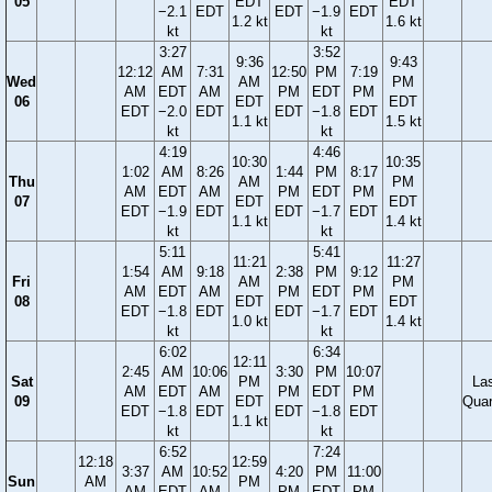
05
EDT
EDT
−2.1
EDT
EDT
−1.9
EDT
1.2 kt
1.6 kt
kt
kt
3:27
3:52
9:36
9:43
12:12
AM
7:31
12:50
PM
7:19
Wed
AM
PM
AM
EDT
AM
PM
EDT
PM
06
EDT
EDT
EDT
−2.0
EDT
EDT
−1.8
EDT
1.1 kt
1.5 kt
kt
kt
4:19
4:46
10:30
10:35
1:02
AM
8:26
1:44
PM
8:17
Thu
AM
PM
AM
EDT
AM
PM
EDT
PM
07
EDT
EDT
EDT
−1.9
EDT
EDT
−1.7
EDT
1.1 kt
1.4 kt
kt
kt
5:11
5:41
11:21
11:27
1:54
AM
9:18
2:38
PM
9:12
Fri
AM
PM
AM
EDT
AM
PM
EDT
PM
08
EDT
EDT
EDT
−1.8
EDT
EDT
−1.7
EDT
1.0 kt
1.4 kt
kt
kt
6:02
6:34
12:11
2:45
AM
10:06
3:30
PM
10:07
Sat
PM
La
AM
EDT
AM
PM
EDT
PM
09
EDT
Quar
EDT
−1.8
EDT
EDT
−1.8
EDT
1.1 kt
kt
kt
6:52
7:24
12:18
12:59
3:37
AM
10:52
4:20
PM
11:00
Sun
AM
PM
AM
EDT
AM
PM
EDT
PM