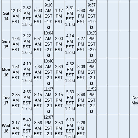
9:16
9:37
2:32
3:31
12:13
6:03
AM
1:17
6:40
PM
Sat
AM
PM
AM
AM
EST
PM
PM
EST
14
EST
EST
EST
EST
−1.9
EST
EST
−1.9
1.5 kt
1.1 kt
kt
kt
10:04
10:25
3:22
4:14
1:04
6:51
AM
2:00
7:27
PM
Sun
AM
PM
AM
AM
EST
PM
PM
EST
15
EST
EST
EST
EST
−2.0
EST
EST
−2.0
1.6 kt
1.2 kt
kt
kt
10:46
11:10
4:10
4:52
1:51
7:34
AM
2:39
8:09
PM
Mon
AM
PM
AM
AM
EST
PM
PM
EST
16
EST
EST
EST
EST
−2.1
EST
EST
−2.1
1.6 kt
1.3 kt
kt
kt
11:27
11:52
4:55
5:30
2:35
8:15
AM
3:15
8:48
PM
Tue
AM
PM
Ne
AM
AM
EST
PM
PM
EST
17
EST
EST
Mo
EST
EST
−2.1
EST
EST
−2.2
1.7 kt
1.4 kt
kt
kt
12:07
5:40
6:10
3:17
8:56
PM
3:50
9:26
Wed
AM
PM
AM
AM
EST
PM
PM
18
EST
EST
EST
EST
−2.1
EST
EST
1.7 kt
1.5 kt