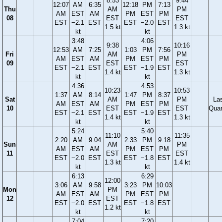
8:53
9:44
12:07
AM
6:35
12:18
PM
7:13
Thu
AM
PM
AM
EST
AM
PM
EST
PM
08
EST
EST
EST
−2.1
EST
EST
−2.0
EST
1.5 kt
1.3 kt
kt
kt
3:48
4:06
9:38
10:16
12:53
AM
7:25
1:03
PM
7:56
Fri
AM
PM
AM
EST
AM
PM
EST
PM
09
EST
EST
EST
−2.1
EST
EST
−1.9
EST
1.4 kt
1.3 kt
kt
kt
4:36
4:53
10:23
10:53
1:37
AM
8:14
1:47
PM
8:37
Sat
AM
PM
La
AM
EST
AM
PM
EST
PM
10
EST
EST
Quar
EST
−2.1
EST
EST
−1.9
EST
1.4 kt
1.3 kt
kt
kt
5:24
5:40
11:10
11:35
2:20
AM
9:04
2:33
PM
9:18
Sun
AM
PM
AM
EST
AM
PM
EST
PM
11
EST
EST
EST
−2.0
EST
EST
−1.8
EST
1.3 kt
1.4 kt
kt
kt
6:13
6:29
12:00
3:06
AM
9:58
3:23
PM
10:03
Mon
PM
AM
EST
AM
PM
EST
PM
12
EST
EST
−2.0
EST
EST
−1.8
EST
1.2 kt
kt
kt
7:04
7:20