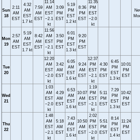
11:14
11:35
4:32
5:19
2:11
7:59
AM
3:09
8:36
PM
Sun
AM
PM
Ne
AM
AM
EST
PM
PM
EST
18
EST
EST
Mo
EST
EST
−2.1
EST
EST
−2.0
1.7 kt
1.2 kt
kt
kt
11:56
5:19
6:01
2:57
8:42
AM
3:50
9:20
Mon
AM
PM
AM
AM
EST
PM
PM
19
EST
EST
EST
EST
−2.1
EST
EST
1.7 kt
1.3 kt
kt
12:20
12:37
6:05
6:45
AM
3:42
9:24
PM
4:30
10:01
Tue
AM
PM
EST
AM
AM
EST
PM
PM
20
EST
EST
−2.0
EST
EST
−2.1
EST
EST
1.6 kt
1.3 kt
kt
kt
1:03
1:19
6:53
7:29
AM
4:29
10:07
PM
5:11
10:42
Wed
AM
PM
EST
AM
AM
EST
PM
PM
21
EST
EST
−2.0
EST
EST
−2.1
EST
EST
1.6 kt
1.3 kt
kt
kt
1:48
2:02
7:43
8:14
AM
5:18
10:50
PM
5:51
11:24
Thu
AM
PM
EST
AM
AM
EST
PM
PM
22
EST
EST
−2.1
EST
EST
−2.0
EST
EST
1.6 kt
1.4 kt
kt
kt