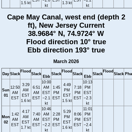
EST
−2.0
EST
EST
−2.2
1.5 kt
1.3 kt
kt
kt
Cape May Canal, west end (depth 2
ft), New Jersey Current
38.9684° N, 74.9724° W
Flood direction 10° true
Ebb direction 193° true
March 2026
Flood
Flood
Flood
Day
Slack
Slack
Slack
Slack
Slack
Slack
Pha
Ebb
Ebb
10:00
10:13
3:29
4:49
12:50
6:51
AM
1:45
7:18
PM
Sun
AM
PM
AM
AM
EST
PM
PM
EST
01
EST
EST
EST
EST
−2.1
EST
EST
−2.3
1.6 kt
1.5 kt
kt
kt
10:46
11:01
4:17
5:29
1:42
7:40
AM
2:28
8:06
PM
Mon
AM
PM
AM
AM
EST
PM
PM
EST
02
EST
EST
EST
EST
−2.2
EST
EST
−2.4
1.7 kt
1.6 kt
kt
kt