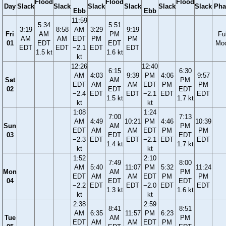
Flood
Flood
Flood
Day
Slack
Slack
Slack
Slack
Slack
Slack
Pha
Ebb
Ebb
11:59
5:34
5:51
3:19
8:58
AM
3:29
9:19
Fri
AM
PM
Ful
AM
AM
EDT
PM
PM
01
EDT
EDT
Mo
EDT
EDT
−2.1
EDT
EDT
1.5 kt
1.6 kt
kt
12:26
12:40
6:15
6:30
AM
4:03
9:39
PM
4:06
9:57
Sat
AM
PM
EDT
AM
AM
EDT
PM
PM
02
EDT
EDT
−2.4
EDT
EDT
−2.1
EDT
EDT
1.5 kt
1.7 kt
kt
kt
1:08
1:24
7:00
7:13
AM
4:49
10:21
PM
4:46
10:39
Sun
AM
PM
EDT
AM
AM
EDT
PM
PM
03
EDT
EDT
−2.3
EDT
EDT
−2.1
EDT
EDT
1.4 kt
1.7 kt
kt
kt
1:52
2:10
7:49
8:00
AM
5:40
11:07
PM
5:32
11:24
Mon
AM
PM
EDT
AM
AM
EDT
PM
PM
04
EDT
EDT
−2.2
EDT
EDT
−2.0
EDT
EDT
1.3 kt
1.6 kt
kt
kt
2:38
2:59
8:41
8:51
AM
6:35
11:57
PM
6:23
Tue
AM
PM
EDT
AM
AM
EDT
PM