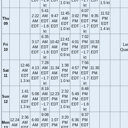
EDT
−1.9
EDT
EDT
−1.7
EDT
1.0 kt
1.5 kt
kt
kt
5:41
6:07
11:45
11:52
2:22
AM
9:47
3:02
PM
9:35
Thu
AM
PM
AM
EDT
AM
PM
EDT
PM
09
EDT
EDT
EDT
−1.8
EDT
EDT
−1.7
EDT
1.0 kt
1.4 kt
kt
kt
6:35
7:02
12:41
3:17
AM
10:42
4:01
PM
10:33
Fri
PM
La
AM
EDT
AM
PM
EDT
PM
10
EDT
Quar
EDT
−1.8
EDT
EDT
−1.7
EDT
0.9 kt
kt
kt
7:28
7:56
12:46
1:38
4:13
AM
11:34
4:57
PM
11:30
Sat
AM
PM
AM
EDT
AM
PM
EDT
PM
11
EDT
EDT
EDT
−1.7
EDT
EDT
−1.7
EDT
1.3 kt
1.0 kt
kt
kt
8:19
8:48
1:41
2:32
5:08
AM
12:23
5:49
PM
Sun
AM
PM
AM
EDT
PM
PM
EDT
12
EDT
EDT
EDT
−1.7
EDT
EDT
−1.8
1.3 kt
1.0 kt
kt
kt
9:08
9:37
2:36
3:20
12:24
6:00
AM
1:07
6:36
PM
Mon
AM
PM
AM
AM
EDT
PM
PM
EDT
13
EDT
EDT