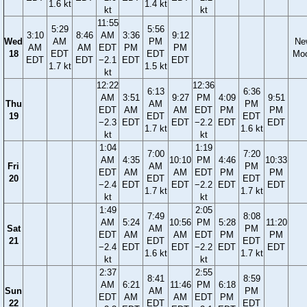
1.6 kt
1.4 kt
kt
kt
11:55
5:29
5:56
3:10
8:46
AM
3:36
9:12
Wed
AM
PM
Ne
AM
AM
EDT
PM
PM
18
EDT
EDT
Mo
EDT
EDT
−2.1
EDT
EDT
1.7 kt
1.5 kt
kt
12:22
12:36
6:13
6:36
AM
3:51
9:27
PM
4:09
9:51
Thu
AM
PM
EDT
AM
AM
EDT
PM
PM
19
EDT
EDT
−2.3
EDT
EDT
−2.2
EDT
EDT
1.7 kt
1.6 kt
kt
kt
1:04
1:19
7:00
7:20
AM
4:35
10:10
PM
4:46
10:33
Fri
AM
PM
EDT
AM
AM
EDT
PM
PM
20
EDT
EDT
−2.4
EDT
EDT
−2.2
EDT
EDT
1.7 kt
1.7 kt
kt
kt
1:49
2:05
7:49
8:08
AM
5:24
10:56
PM
5:28
11:20
Sat
AM
PM
EDT
AM
AM
EDT
PM
PM
21
EDT
EDT
−2.4
EDT
EDT
−2.2
EDT
EDT
1.6 kt
1.7 kt
kt
kt
2:37
2:55
8:41
8:59
AM
6:21
11:46
PM
6:18
Sun
AM
PM
EDT
AM
AM
EDT
PM
22
EDT
EDT