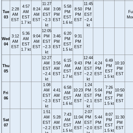
11:27
11:45
4:57
5:58
2:28
8:24
AM
3:08
8:50
PM
Tue
AM
PM
Ful
AM
AM
EST
PM
PM
EST
03
EST
EST
Mo
EST
EST
−2.3
EST
EST
−2.4
1.7 kt
1.6 kt
kt
kt
12:05
5:36
6:20
3:12
9:04
PM
3:46
9:31
Wed
AM
PM
AM
AM
EST
PM
PM
04
EST
EST
EST
EST
−2.3
EST
EST
1.7 kt
1.5 kt
kt
12:27
12:44
6:15
6:49
AM
3:56
9:43
PM
4:24
10:10
Thu
AM
PM
EST
AM
AM
EST
PM
PM
05
EST
EST
−2.4
EST
EST
−2.2
EST
EST
1.7 kt
1.5 kt
kt
kt
1:08
1:24
6:58
7:26
AM
4:41
10:23
PM
5:04
10:50
Fri
AM
PM
EST
AM
AM
EST
PM
PM
06
EST
EST
−2.3
EST
EST
−2.1
EST
EST
1.6 kt
1.5 kt
kt
kt
1:51
2:07
7:43
8:07
AM
5:28
11:04
PM
5:44
11:30
Sat
AM
PM
EST
AM
AM
EST
PM
PM
07
EST
EST
−2.2
EST
EST
−2.0
EST
EST
1.5 kt
1.5 kt