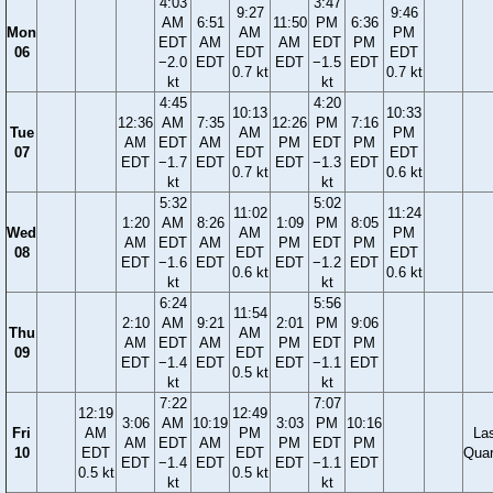
4:03
3:47
9:27
9:46
AM
6:51
11:50
PM
6:36
Mon
AM
PM
EDT
AM
AM
EDT
PM
06
EDT
EDT
−2.0
EDT
EDT
−1.5
EDT
0.7 kt
0.7 kt
kt
kt
4:45
4:20
10:13
10:33
12:36
AM
7:35
12:26
PM
7:16
Tue
AM
PM
AM
EDT
AM
PM
EDT
PM
07
EDT
EDT
EDT
−1.7
EDT
EDT
−1.3
EDT
0.7 kt
0.6 kt
kt
kt
5:32
5:02
11:02
11:24
1:20
AM
8:26
1:09
PM
8:05
Wed
AM
PM
AM
EDT
AM
PM
EDT
PM
08
EDT
EDT
EDT
−1.6
EDT
EDT
−1.2
EDT
0.6 kt
0.6 kt
kt
kt
6:24
5:56
11:54
2:10
AM
9:21
2:01
PM
9:06
Thu
AM
AM
EDT
AM
PM
EDT
PM
09
EDT
EDT
−1.4
EDT
EDT
−1.1
EDT
0.5 kt
kt
kt
7:22
7:07
12:19
12:49
3:06
AM
10:19
3:03
PM
10:16
Fri
AM
PM
La
AM
EDT
AM
PM
EDT
PM
10
EDT
EDT
Quar
EDT
−1.4
EDT
EDT
−1.1
EDT
0.5 kt
0.5 kt
kt
kt