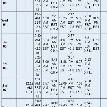
EST
AM
AM
EST
PM
PM
03
EST
EST
−2.5
EST
EST
−2.5
EST
EST
1.0 kt
0.8 kt
kt
kt
1:55
2:17
7:25
7:50
AM
4:38
10:25
PM
5:05
10:48
Wed
AM
PM
EST
AM
AM
EST
PM
PM
04
EST
EST
−2.4
EST
EST
−2.3
EST
EST
0.9 kt
0.8 kt
kt
kt
2:40
2:57
8:06
8:31
AM
5:23
11:01
PM
5:46
11:30
Thu
AM
PM
EST
AM
AM
EST
PM
PM
05
EST
EST
−2.3
EST
EST
−2.1
EST
EST
0.9 kt
0.8 kt
kt
kt
3:25
3:37
8:47
9:13
AM
6:09
11:36
PM
6:27
Fri
AM
PM
EST
AM
AM
EST
PM
06
EST
EST
−2.1
EST
EST
−1.8
EST
0.8 kt
0.7 kt
kt
kt
4:11
4:15
9:31
9:58
12:12
AM
6:57
12:09
PM
7:09
Sat
AM
PM
AM
EST
AM
PM
EST
PM
07
EST
EST
EST
−1.8
EST
EST
−1.5
EST
0.7 kt
0.7 kt
kt
kt
5:00
4:55
10:18
10:46
12:57
AM
7:47
12:45
PM
7:54