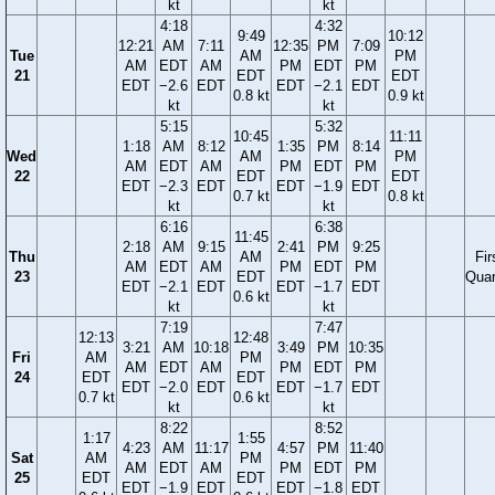
kt
kt
4:18
4:32
9:49
10:12
12:21
AM
7:11
12:35
PM
7:09
Tue
AM
PM
AM
EDT
AM
PM
EDT
PM
21
EDT
EDT
EDT
−2.6
EDT
EDT
−2.1
EDT
0.8 kt
0.9 kt
kt
kt
5:15
5:32
10:45
11:11
1:18
AM
8:12
1:35
PM
8:14
Wed
AM
PM
AM
EDT
AM
PM
EDT
PM
22
EDT
EDT
EDT
−2.3
EDT
EDT
−1.9
EDT
0.7 kt
0.8 kt
kt
kt
6:16
6:38
11:45
2:18
AM
9:15
2:41
PM
9:25
Thu
AM
Fir
AM
EDT
AM
PM
EDT
PM
23
EDT
Quar
EDT
−2.1
EDT
EDT
−1.7
EDT
0.6 kt
kt
kt
7:19
7:47
12:13
12:48
3:21
AM
10:18
3:49
PM
10:35
Fri
AM
PM
AM
EDT
AM
PM
EDT
PM
24
EDT
EDT
EDT
−2.0
EDT
EDT
−1.7
EDT
0.7 kt
0.6 kt
kt
kt
8:22
8:52
1:17
1:55
4:23
AM
11:17
4:57
PM
11:40
Sat
AM
PM
AM
EDT
AM
PM
EDT
PM
25
EDT
EDT
EDT
−1.9
EDT
EDT
−1.8
EDT