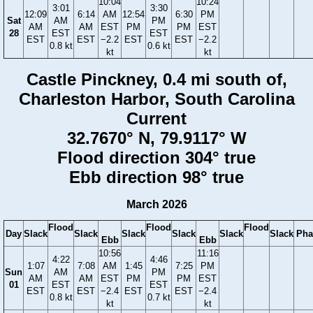
10:04
10:24
3:01
3:30
12:09
6:14
AM
12:54
6:30
PM
Sat
AM
PM
AM
AM
EST
PM
PM
EST
28
EST
EST
EST
EST
−2.2
EST
EST
−2.2
0.8 kt
0.6 kt
kt
kt
Castle Pinckney, 0.4 mi south of,
Charleston Harbor, South Carolina
Current
32.7670° N, 79.9117° W
Flood direction 304° true
Ebb direction 98° true
March 2026
Flood
Flood
Flood
Day
Slack
Slack
Slack
Slack
Slack
Slack
Pha
Ebb
Ebb
10:56
11:16
4:22
4:46
1:07
7:08
AM
1:45
7:25
PM
Sun
AM
PM
AM
AM
EST
PM
PM
EST
01
EST
EST
EST
EST
−2.4
EST
EST
−2.4
0.8 kt
0.7 kt
kt
kt