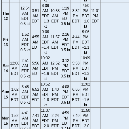
kt
kt
8:06
7:50
12:54
1:19
3:51
AM
10:58
3:32
PM
11:01
Thu
AM
PM
AM
EDT
AM
PM
EDT
PM
12
EDT
EDT
EDT
−1.3
EDT
EDT
−1.0
EDT
0.5 kt
0.5 kt
kt
kt
9:06
9:06
1:52
2:16
4:55
AM
11:57
4:44
PM
Fri
AM
PM
AM
EDT
AM
PM
EDT
13
EDT
EDT
EDT
−1.4
EDT
EDT
−1.1
0.5 kt
0.5 kt
kt
kt
10:02
10:09
2:51
3:12
12:06
5:56
AM
12:52
5:53
PM
Sat
AM
PM
AM
AM
EDT
PM
PM
EDT
14
EDT
EDT
EDT
EDT
−1.6
EDT
EDT
−1.3
0.5 kt
0.5 kt
kt
kt
10:52
11:02
3:48
4:08
1:02
6:52
AM
1:40
6:55
PM
Sun
AM
PM
AM
AM
EDT
PM
PM
EDT
15
EDT
EDT
EDT
EDT
−1.8
EDT
EDT
−1.6
0.6 kt
0.6 kt
kt
kt
11:37
11:50
4:41
4:59
1:52
7:41
AM
2:24
7:49
PM
Mon
AM
PM
AM
AM
EDT
PM
PM
EDT
16
EDT
EDT
EDT
EDT
−2.0
EDT
EDT
−2.0
0.7 kt
0.7 kt