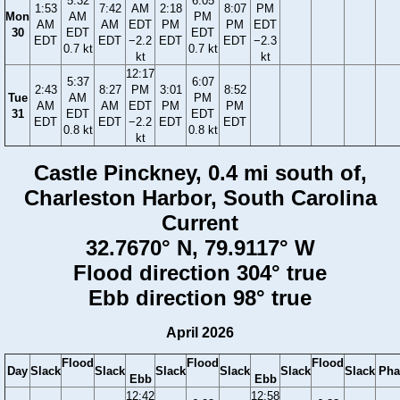
5:32
6:05
1:53
7:42
AM
2:18
8:07
PM
Mon
AM
PM
AM
AM
EDT
PM
PM
EDT
30
EDT
EDT
EDT
EDT
−2.2
EDT
EDT
−2.3
0.7 kt
0.7 kt
kt
kt
12:17
5:37
6:07
2:43
8:27
PM
3:01
8:52
Tue
AM
PM
AM
AM
EDT
PM
PM
31
EDT
EDT
EDT
EDT
−2.2
EDT
EDT
0.8 kt
0.8 kt
kt
Castle Pinckney, 0.4 mi south of,
Charleston Harbor, South Carolina
Current
32.7670° N, 79.9117° W
Flood direction 304° true
Ebb direction 98° true
April 2026
Flood
Flood
Flood
Day
Slack
Slack
Slack
Slack
Slack
Slack
Pha
Ebb
Ebb
12:42
12:58