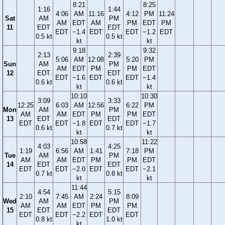
8:21
8:25
1:16
1:44
4:06
AM
11:16
4:12
PM
11:24
Sat
AM
PM
AM
EDT
AM
PM
EDT
PM
11
EDT
EDT
EDT
−1.4
EDT
EDT
−1.2
EDT
0.5 kt
0.5 kt
kt
kt
9:18
9:32
2:13
2:39
5:06
AM
12:08
5:20
PM
Sun
AM
PM
AM
EDT
PM
PM
EDT
12
EDT
EDT
EDT
−1.6
EDT
EDT
−1.4
0.6 kt
0.6 kt
kt
kt
10:10
10:30
3:09
3:33
12:25
6:03
AM
12:56
6:22
PM
Mon
AM
PM
AM
AM
EDT
PM
PM
EDT
13
EDT
EDT
EDT
EDT
−1.8
EDT
EDT
−1.7
0.6 kt
0.7 kt
kt
kt
10:58
11:22
4:03
4:25
1:19
6:56
AM
1:41
7:18
PM
Tue
AM
PM
AM
AM
EDT
PM
PM
EDT
14
EDT
EDT
EDT
EDT
−2.0
EDT
EDT
−2.1
0.7 kt
0.8 kt
kt
kt
11:44
4:54
5:15
2:10
7:45
AM
2:24
8:09
Wed
AM
PM
AM
AM
EDT
PM
PM
15
EDT
EDT
EDT
EDT
−2.2
EDT
EDT
0.8 kt
1.0 kt
kt