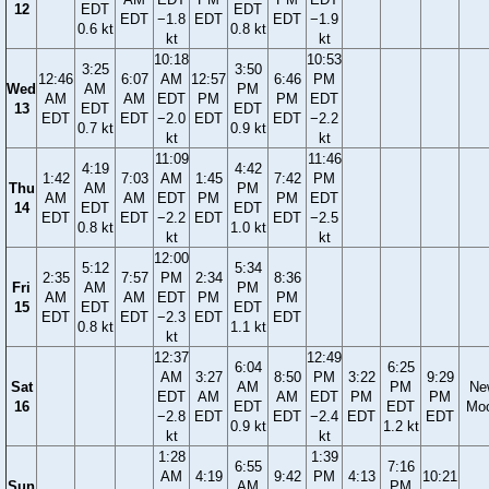
12
EDT
EDT
EDT
−1.8
EDT
EDT
−1.9
0.6 kt
0.8 kt
kt
kt
10:18
10:53
3:25
3:50
12:46
6:07
AM
12:57
6:46
PM
Wed
AM
PM
AM
AM
EDT
PM
PM
EDT
13
EDT
EDT
EDT
EDT
−2.0
EDT
EDT
−2.2
0.7 kt
0.9 kt
kt
kt
11:09
11:46
4:19
4:42
1:42
7:03
AM
1:45
7:42
PM
Thu
AM
PM
AM
AM
EDT
PM
PM
EDT
14
EDT
EDT
EDT
EDT
−2.2
EDT
EDT
−2.5
0.8 kt
1.0 kt
kt
kt
12:00
5:12
5:34
2:35
7:57
PM
2:34
8:36
Fri
AM
PM
AM
AM
EDT
PM
PM
15
EDT
EDT
EDT
EDT
−2.3
EDT
EDT
0.8 kt
1.1 kt
kt
12:37
12:49
6:04
6:25
AM
3:27
8:50
PM
3:22
9:29
Sat
AM
PM
Ne
EDT
AM
AM
EDT
PM
PM
16
EDT
EDT
Mo
−2.8
EDT
EDT
−2.4
EDT
EDT
0.9 kt
1.2 kt
kt
kt
1:28
1:39
6:55
7:16
AM
4:19
9:42
PM
4:13
10:21
Sun
AM
PM