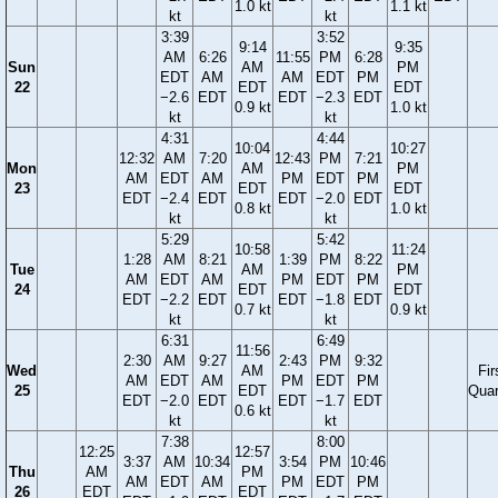
1.0 kt
1.1 kt
kt
kt
3:39
3:52
9:14
9:35
AM
6:26
11:55
PM
6:28
Sun
AM
PM
EDT
AM
AM
EDT
PM
22
EDT
EDT
−2.6
EDT
EDT
−2.3
EDT
0.9 kt
1.0 kt
kt
kt
4:31
4:44
10:04
10:27
12:32
AM
7:20
12:43
PM
7:21
Mon
AM
PM
AM
EDT
AM
PM
EDT
PM
23
EDT
EDT
EDT
−2.4
EDT
EDT
−2.0
EDT
0.8 kt
1.0 kt
kt
kt
5:29
5:42
10:58
11:24
1:28
AM
8:21
1:39
PM
8:22
Tue
AM
PM
AM
EDT
AM
PM
EDT
PM
24
EDT
EDT
EDT
−2.2
EDT
EDT
−1.8
EDT
0.7 kt
0.9 kt
kt
kt
6:31
6:49
11:56
2:30
AM
9:27
2:43
PM
9:32
Wed
AM
Fir
AM
EDT
AM
PM
EDT
PM
25
EDT
Quar
EDT
−2.0
EDT
EDT
−1.7
EDT
0.6 kt
kt
kt
7:38
8:00
12:25
12:57
3:37
AM
10:34
3:54
PM
10:46
Thu
AM
PM
AM
EDT
AM
PM
EDT
PM
26
EDT
EDT