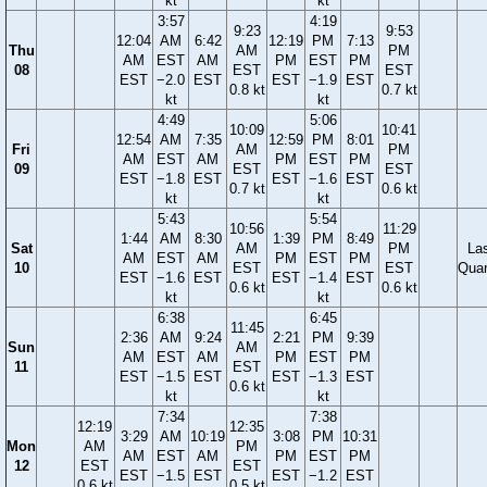
kt
kt
3:57
4:19
9:23
9:53
12:04
AM
6:42
12:19
PM
7:13
Thu
AM
PM
AM
EST
AM
PM
EST
PM
08
EST
EST
EST
−2.0
EST
EST
−1.9
EST
0.8 kt
0.7 kt
kt
kt
4:49
5:06
10:09
10:41
12:54
AM
7:35
12:59
PM
8:01
Fri
AM
PM
AM
EST
AM
PM
EST
PM
09
EST
EST
EST
−1.8
EST
EST
−1.6
EST
0.7 kt
0.6 kt
kt
kt
5:43
5:54
10:56
11:29
1:44
AM
8:30
1:39
PM
8:49
Sat
AM
PM
La
AM
EST
AM
PM
EST
PM
10
EST
EST
Quar
EST
−1.6
EST
EST
−1.4
EST
0.6 kt
0.6 kt
kt
kt
6:38
6:45
11:45
2:36
AM
9:24
2:21
PM
9:39
Sun
AM
AM
EST
AM
PM
EST
PM
11
EST
EST
−1.5
EST
EST
−1.3
EST
0.6 kt
kt
kt
7:34
7:38
12:19
12:35
3:29
AM
10:19
3:08
PM
10:31
Mon
AM
PM
AM
EST
AM
PM
EST
PM
12
EST
EST
EST
−1.5
EST
EST
−1.2
EST
0.6 kt
0.5 kt