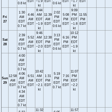
EDT
−1.9
EDT
EDT
−1.7
EDT
0.8 kt
0.6 kt
kt
kt
8:44
9:09
1:30
2:02
4:46
AM
11:39
5:08
PM
11:55
Fri
AM
PM
AM
EDT
AM
PM
EDT
PM
27
EDT
EDT
EDT
−1.9
EDT
EDT
−1.8
EDT
0.7 kt
0.6 kt
kt
kt
9:46
10:12
2:39
3:13
5:52
AM
12:38
6:16
PM
Sat
AM
PM
AM
EDT
PM
PM
EDT
28
EDT
EDT
EDT
−2.0
EDT
EDT
−1.9
0.7 kt
0.6 kt
kt
kt
4:00
AM
EDT
0.7 kt
10:42
11:07
4:06
5:19
12:58
6:51
AM
1:31
7:16
PM
Sun
AM
PM
AM
AM
EDT
PM
PM
EDT
29
EDT
EDT
EDT
EDT
−2.1
EDT
EDT
−2.2
0.7 kt
0.7 kt
kt
kt
4:34
AM
EDT
0.7 kt
11:32
11:57