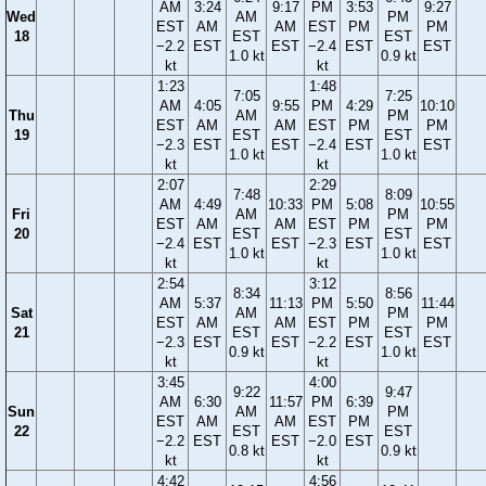
AM
3:24
9:17
PM
3:53
9:27
Wed
AM
PM
EST
AM
AM
EST
PM
PM
18
EST
EST
−2.2
EST
EST
−2.4
EST
EST
1.0 kt
0.9 kt
kt
kt
1:23
1:48
7:05
7:25
AM
4:05
9:55
PM
4:29
10:10
Thu
AM
PM
EST
AM
AM
EST
PM
PM
19
EST
EST
−2.3
EST
EST
−2.4
EST
EST
1.0 kt
1.0 kt
kt
kt
2:07
2:29
7:48
8:09
AM
4:49
10:33
PM
5:08
10:55
Fri
AM
PM
EST
AM
AM
EST
PM
PM
20
EST
EST
−2.4
EST
EST
−2.3
EST
EST
1.0 kt
1.0 kt
kt
kt
2:54
3:12
8:34
8:56
AM
5:37
11:13
PM
5:50
11:44
Sat
AM
PM
EST
AM
AM
EST
PM
PM
21
EST
EST
−2.3
EST
EST
−2.2
EST
EST
0.9 kt
1.0 kt
kt
kt
3:45
4:00
9:22
9:47
AM
6:30
11:57
PM
6:39
Sun
AM
PM
EST
AM
AM
EST
PM
22
EST
EST
−2.2
EST
EST
−2.0
EST
0.8 kt
0.9 kt
kt
kt
4:42
4:56