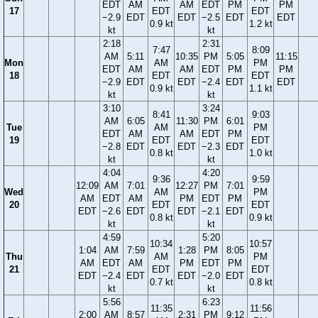
EDT
AM
AM
EDT
PM
PM
17
EDT
EDT
−2.9
EDT
EDT
−2.5
EDT
EDT
0.9 kt
1.2 kt
kt
kt
2:18
2:31
7:47
8:09
AM
5:11
10:35
PM
5:05
11:15
Mon
AM
PM
EDT
AM
AM
EDT
PM
PM
18
EDT
EDT
−2.9
EDT
EDT
−2.4
EDT
EDT
0.9 kt
1.1 kt
kt
kt
3:10
3:24
8:41
9:03
AM
6:05
11:30
PM
6:01
Tue
AM
PM
EDT
AM
AM
EDT
PM
19
EDT
EDT
−2.8
EDT
EDT
−2.3
EDT
0.8 kt
1.0 kt
kt
kt
4:04
4:20
9:36
9:59
12:09
AM
7:01
12:27
PM
7:01
Wed
AM
PM
AM
EDT
AM
PM
EDT
PM
20
EDT
EDT
EDT
−2.6
EDT
EDT
−2.1
EDT
0.8 kt
0.9 kt
kt
kt
4:59
5:20
10:34
10:57
1:04
AM
7:59
1:28
PM
8:05
Thu
AM
PM
AM
EDT
AM
PM
EDT
PM
21
EDT
EDT
EDT
−2.4
EDT
EDT
−2.0
EDT
0.7 kt
0.8 kt
kt
kt
5:56
6:23
11:35
11:56
2:00
AM
8:57
2:31
PM
9:12