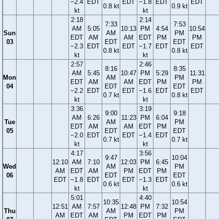
−2.4
EDT
EDT
−1.8
EDT
EDT
0.8 kt
0.9 kt
kt
kt
2:18
2:14
7:33
7:53
AM
5:05
10:13
PM
4:54
10:54
Sun
AM
PM
EDT
AM
AM
EDT
PM
PM
03
EDT
EDT
−2.3
EDT
EDT
−1.7
EDT
EDT
0.8 kt
0.8 kt
kt
kt
2:57
2:46
8:16
8:35
AM
5:45
10:47
PM
5:29
11:31
Mon
AM
PM
EDT
AM
AM
EDT
PM
PM
04
EDT
EDT
−2.2
EDT
EDT
−1.6
EDT
EDT
0.7 kt
0.8 kt
kt
kt
3:36
3:19
9:00
9:18
AM
6:26
11:23
PM
6:04
Tue
AM
PM
EDT
AM
AM
EDT
PM
05
EDT
EDT
−2.0
EDT
EDT
−1.4
EDT
0.7 kt
0.7 kt
kt
kt
4:17
3:56
9:47
10:04
12:10
AM
7:10
12:03
PM
6:45
Wed
AM
PM
AM
EDT
AM
PM
EDT
PM
06
EDT
EDT
EDT
−1.8
EDT
EDT
−1.3
EDT
0.6 kt
0.6 kt
kt
kt
5:01
4:40
10:35
10:54
12:51
AM
7:57
12:48
PM
7:32
Thu
AM
PM
AM
EDT
AM
PM
EDT
PM