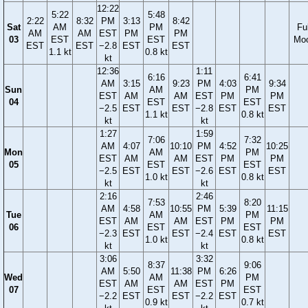
12:22
5:22
5:48
2:22
8:32
PM
3:13
8:42
Sat
AM
PM
Ful
AM
AM
EST
PM
PM
03
EST
EST
Mo
EST
EST
−2.8
EST
EST
1.1 kt
0.8 kt
kt
12:36
1:11
6:16
6:41
AM
3:15
9:23
PM
4:03
9:34
Sun
AM
PM
EST
AM
AM
EST
PM
PM
04
EST
EST
−2.5
EST
EST
−2.8
EST
EST
1.1 kt
0.8 kt
kt
kt
1:27
1:59
7:06
7:32
AM
4:07
10:10
PM
4:52
10:25
Mon
AM
PM
EST
AM
AM
EST
PM
PM
05
EST
EST
−2.5
EST
EST
−2.6
EST
EST
1.0 kt
0.8 kt
kt
kt
2:16
2:46
7:53
8:20
AM
4:58
10:55
PM
5:39
11:15
Tue
AM
PM
EST
AM
AM
EST
PM
PM
06
EST
EST
−2.3
EST
EST
−2.4
EST
EST
1.0 kt
0.8 kt
kt
kt
3:06
3:32
8:37
9:06
AM
5:50
11:38
PM
6:26
Wed
AM
PM
EST
AM
AM
EST
PM
07
EST
EST
−2.2
EST
EST
−2.2
EST
0.9 kt
0.7 kt