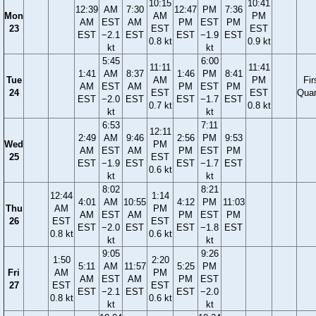
10:15
10:41
12:39
AM
7:30
12:47
PM
7:36
Mon
AM
PM
AM
EST
AM
PM
EST
PM
23
EST
EST
EST
−2.1
EST
EST
−1.9
EST
0.8 kt
0.9 kt
kt
kt
5:45
6:00
11:11
11:41
1:41
AM
8:37
1:46
PM
8:41
Tue
AM
PM
Fir
AM
EST
AM
PM
EST
PM
24
EST
EST
Quar
EST
−2.0
EST
EST
−1.7
EST
0.7 kt
0.8 kt
kt
kt
6:53
7:11
12:11
2:49
AM
9:46
2:56
PM
9:53
Wed
PM
AM
EST
AM
PM
EST
PM
25
EST
EST
−1.9
EST
EST
−1.7
EST
0.6 kt
kt
kt
8:02
8:21
12:44
1:14
4:01
AM
10:55
4:12
PM
11:03
Thu
AM
PM
AM
EST
AM
PM
EST
PM
26
EST
EST
EST
−2.0
EST
EST
−1.8
EST
0.8 kt
0.6 kt
kt
kt
9:05
9:26
1:50
2:20
5:11
AM
11:57
5:25
PM
Fri
AM
PM
AM
EST
AM
PM
EST
27
EST
EST
EST
−2.1
EST
EST
−2.0
0.8 kt
0.6 kt
kt
kt