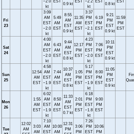
−2.0
EST
EST
−2.2
EST
EST
0.9 kt
0.8 kt
kt
kt
3:09
3:37
8:55
9:21
AM
5:49
11:35
PM
6:19
11:59
Fri
AM
PM
EST
AM
AM
EST
PM
PM
23
EST
EST
−2.0
EST
EST
−2.1
EST
EST
0.9 kt
0.9 kt
kt
kt
4:00
4:23
9:44
10:11
AM
6:43
12:17
PM
7:06
Sat
AM
PM
EST
AM
PM
EST
PM
24
EST
EST
−2.0
EST
EST
−2.0
EST
0.8 kt
0.9 kt
kt
kt
4:58
5:17
10:37
11:05
12:54
AM
7:44
1:05
PM
8:00
Sun
AM
PM
Fir
AM
EST
AM
PM
EST
PM
25
EST
EST
Quar
EST
−1.9
EST
EST
−1.9
EST
0.8 kt
0.9 kt
kt
kt
6:02
6:18
11:33
1:55
AM
8:50
2:01
PM
9:00
Mon
AM
AM
EST
AM
PM
EST
PM
26
EST
EST
−1.9
EST
EST
−1.8
EST
0.7 kt
kt
kt
7:10
7:26
12:02
12:31
3:03
AM
10:00
3:06
PM
10:06
Tue
AM
PM
AM
EST
AM
PM
EST
PM