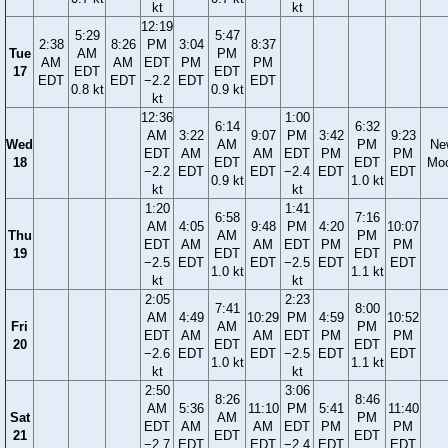
kt
kt
12:19
5:29
5:47
2:38
8:26
PM
3:04
8:37
Tue
AM
PM
AM
AM
EDT
PM
PM
17
EDT
EDT
EDT
EDT
−2.2
EDT
EDT
0.8 kt
0.9 kt
kt
12:36
1:00
6:14
6:32
AM
3:22
9:07
PM
3:42
9:23
Wed
AM
PM
Ne
EDT
AM
AM
EDT
PM
PM
18
EDT
EDT
Mo
−2.2
EDT
EDT
−2.4
EDT
EDT
0.9 kt
1.0 kt
kt
kt
1:20
1:41
6:58
7:16
AM
4:05
9:48
PM
4:20
10:07
Thu
AM
PM
EDT
AM
AM
EDT
PM
PM
19
EDT
EDT
−2.5
EDT
EDT
−2.5
EDT
EDT
1.0 kt
1.1 kt
kt
kt
2:05
2:23
7:41
8:00
AM
4:49
10:29
PM
4:59
10:52
Fri
AM
PM
EDT
AM
AM
EDT
PM
PM
20
EDT
EDT
−2.6
EDT
EDT
−2.5
EDT
EDT
1.0 kt
1.1 kt
kt
kt
2:50
3:06
8:26
8:46
AM
5:36
11:10
PM
5:41
11:40
Sat
AM
PM
EDT
AM
AM
EDT
PM
PM
21
EDT
EDT
−2.7
EDT
EDT
−2.4
EDT
EDT