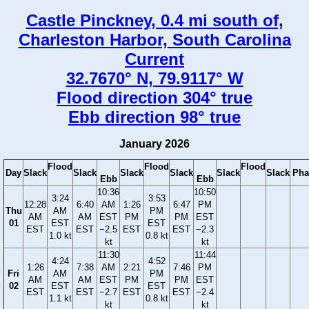
Castle Pinckney, 0.4 mi south of,
Charleston Harbor, South Carolina
Current
32.7670° N, 79.9117° W
Flood direction 304° true
Ebb direction 98° true
January 2026
Flood
Flood
Flood
Day
Slack
Slack
Slack
Slack
Slack
Slack
Pha
Ebb
Ebb
10:36
10:50
3:24
3:53
12:28
6:40
AM
1:26
6:47
PM
Thu
AM
PM
AM
AM
EST
PM
PM
EST
01
EST
EST
EST
EST
−2.5
EST
EST
−2.3
1.0 kt
0.8 kt
kt
kt
11:30
11:44
4:24
4:52
1:26
7:38
AM
2:21
7:46
PM
Fri
AM
PM
AM
AM
EST
PM
PM
EST
02
EST
EST
EST
EST
−2.7
EST
EST
−2.4
1.1 kt
0.8 kt
kt
kt