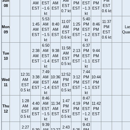
Sun
AM
PM
AM
EST
AM
PM
EST
PM
08
EST
EST
EST
−1.6
EST
EST
−1.3
EST
0.7 kt
0.6 kt
kt
kt
5:53
5:40
11:07
11:37
1:45
AM
8:40
1:25
PM
8:46
Mon
AM
PM
La
AM
EST
AM
PM
EST
PM
09
EST
EST
Quar
EST
−1.5
EST
EST
−1.2
EST
0.6 kt
0.6 kt
kt
kt
6:50
6:37
11:58
2:38
AM
9:38
2:13
PM
9:44
Tue
AM
AM
EST
AM
PM
EST
PM
10
EST
EST
−1.4
EST
EST
−1.1
EST
0.5 kt
kt
kt
7:49
7:44
12:31
12:52
3:38
AM
10:36
3:12
PM
10:44
Wed
AM
PM
AM
EST
AM
PM
EST
PM
11
EST
EST
EST
−1.4
EST
EST
−1.1
EST
0.5 kt
0.5 kt
kt
kt
8:46
8:47
1:28
1:47
4:40
AM
11:34
4:19
PM
11:42
Thu
AM
PM
AM
EST
AM
PM
EST
PM
12
EST
EST
EST
−1.5
EST
EST
−1.2
EST
0.5 kt
0.5 kt
kt
kt
9:39
9:43
2:27
2:43
5:39
AM
12:27
5:25
PM