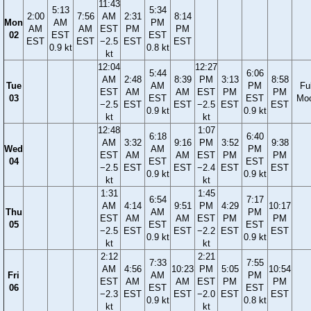
11:43
5:13
5:34
2:00
7:56
AM
2:31
8:14
Mon
AM
PM
AM
AM
EST
PM
PM
02
EST
EST
EST
EST
−2.5
EST
EST
0.9 kt
0.8 kt
kt
12:04
12:27
5:44
6:06
AM
2:48
8:39
PM
3:13
8:58
Tue
AM
PM
Ful
EST
AM
AM
EST
PM
PM
03
EST
EST
Mo
−2.5
EST
EST
−2.5
EST
EST
0.9 kt
0.9 kt
kt
kt
12:48
1:07
6:18
6:40
AM
3:32
9:16
PM
3:52
9:38
Wed
AM
PM
EST
AM
AM
EST
PM
PM
04
EST
EST
−2.5
EST
EST
−2.4
EST
EST
0.9 kt
0.9 kt
kt
kt
1:31
1:45
6:54
7:17
AM
4:14
9:51
PM
4:29
10:17
Thu
AM
PM
EST
AM
AM
EST
PM
PM
05
EST
EST
−2.5
EST
EST
−2.2
EST
EST
0.9 kt
0.9 kt
kt
kt
2:12
2:21
7:33
7:55
AM
4:56
10:23
PM
5:05
10:54
Fri
AM
PM
EST
AM
AM
EST
PM
PM
06
EST
EST
−2.3
EST
EST
−2.0
EST
EST
0.9 kt
0.8 kt
kt
kt