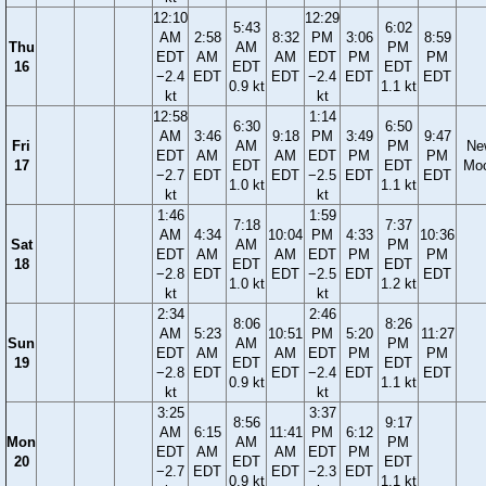
12:10
12:29
5:43
6:02
AM
2:58
8:32
PM
3:06
8:59
Thu
AM
PM
EDT
AM
AM
EDT
PM
PM
16
EDT
EDT
−2.4
EDT
EDT
−2.4
EDT
EDT
0.9 kt
1.1 kt
kt
kt
12:58
1:14
6:30
6:50
AM
3:46
9:18
PM
3:49
9:47
Fri
AM
PM
Ne
EDT
AM
AM
EDT
PM
PM
17
EDT
EDT
Mo
−2.7
EDT
EDT
−2.5
EDT
EDT
1.0 kt
1.1 kt
kt
kt
1:46
1:59
7:18
7:37
AM
4:34
10:04
PM
4:33
10:36
Sat
AM
PM
EDT
AM
AM
EDT
PM
PM
18
EDT
EDT
−2.8
EDT
EDT
−2.5
EDT
EDT
1.0 kt
1.2 kt
kt
kt
2:34
2:46
8:06
8:26
AM
5:23
10:51
PM
5:20
11:27
Sun
AM
PM
EDT
AM
AM
EDT
PM
PM
19
EDT
EDT
−2.8
EDT
EDT
−2.4
EDT
EDT
0.9 kt
1.1 kt
kt
kt
3:25
3:37
8:56
9:17
AM
6:15
11:41
PM
6:12
Mon
AM
PM
EDT
AM
AM
EDT
PM
20
EDT
EDT
−2.7
EDT
EDT
−2.3
EDT
0.9 kt
1.1 kt