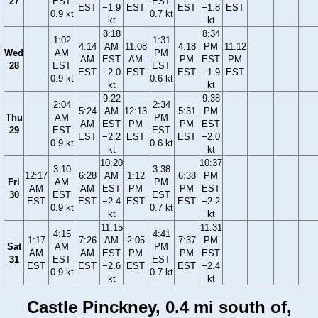
27
EST
EST
EST
−1.9
EST
EST
−1.8
EST
0.9 kt
0.7 kt
kt
kt
8:18
8:34
1:02
1:31
4:14
AM
11:08
4:18
PM
11:12
Wed
AM
PM
AM
EST
AM
PM
EST
PM
28
EST
EST
EST
−2.0
EST
EST
−1.9
EST
0.9 kt
0.6 kt
kt
kt
9:22
9:38
2:04
2:34
5:24
AM
12:13
5:31
PM
Thu
AM
PM
AM
EST
PM
PM
EST
29
EST
EST
EST
−2.2
EST
EST
−2.0
0.9 kt
0.6 kt
kt
kt
10:20
10:37
3:10
3:38
12:17
6:28
AM
1:12
6:38
PM
Fri
AM
PM
AM
AM
EST
PM
PM
EST
30
EST
EST
EST
EST
−2.4
EST
EST
−2.2
0.9 kt
0.7 kt
kt
kt
11:15
11:31
4:15
4:41
1:17
7:26
AM
2:05
7:37
PM
Sat
AM
PM
AM
AM
EST
PM
PM
EST
31
EST
EST
EST
EST
−2.6
EST
EST
−2.4
0.9 kt
0.7 kt
kt
kt
Castle Pinckney, 0.4 mi south of,