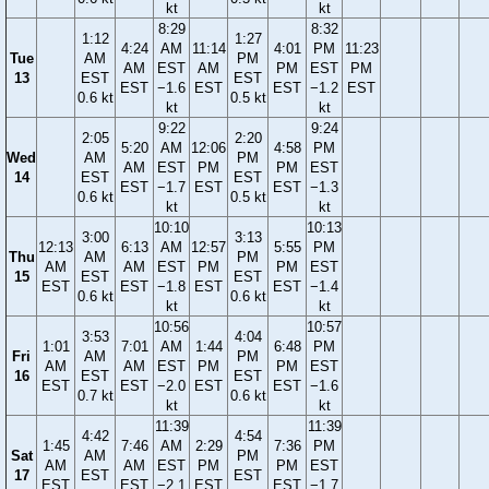
kt
kt
8:29
8:32
1:12
1:27
4:24
AM
11:14
4:01
PM
11:23
Tue
AM
PM
AM
EST
AM
PM
EST
PM
13
EST
EST
EST
−1.6
EST
EST
−1.2
EST
0.6 kt
0.5 kt
kt
kt
9:22
9:24
2:05
2:20
5:20
AM
12:06
4:58
PM
Wed
AM
PM
AM
EST
PM
PM
EST
14
EST
EST
EST
−1.7
EST
EST
−1.3
0.6 kt
0.5 kt
kt
kt
10:10
10:13
3:00
3:13
12:13
6:13
AM
12:57
5:55
PM
Thu
AM
PM
AM
AM
EST
PM
PM
EST
15
EST
EST
EST
EST
−1.8
EST
EST
−1.4
0.6 kt
0.6 kt
kt
kt
10:56
10:57
3:53
4:04
1:01
7:01
AM
1:44
6:48
PM
Fri
AM
PM
AM
AM
EST
PM
PM
EST
16
EST
EST
EST
EST
−2.0
EST
EST
−1.6
0.7 kt
0.6 kt
kt
kt
11:39
11:39
4:42
4:54
1:45
7:46
AM
2:29
7:36
PM
Sat
AM
PM
AM
AM
EST
PM
PM
EST
17
EST
EST
EST
EST
−2.1
EST
EST
−1.7