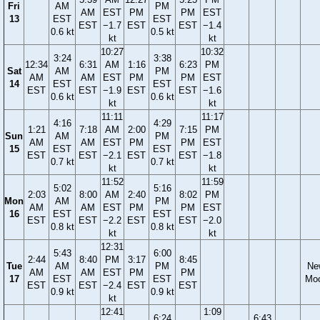
Fri
AM
PM
AM
EST
PM
PM
EST
13
EST
EST
EST
−1.7
EST
EST
−1.4
0.6 kt
0.5 kt
kt
kt
10:27
10:32
3:24
3:38
12:34
6:31
AM
1:16
6:23
PM
Sat
AM
PM
AM
AM
EST
PM
PM
EST
14
EST
EST
EST
EST
−1.9
EST
EST
−1.6
0.6 kt
0.6 kt
kt
kt
11:11
11:17
4:16
4:29
1:21
7:18
AM
2:00
7:15
PM
Sun
AM
PM
AM
AM
EST
PM
PM
EST
15
EST
EST
EST
EST
−2.1
EST
EST
−1.8
0.7 kt
0.7 kt
kt
kt
11:52
11:59
5:02
5:16
2:03
8:00
AM
2:40
8:02
PM
Mon
AM
PM
AM
AM
EST
PM
PM
EST
16
EST
EST
EST
EST
−2.2
EST
EST
−2.0
0.8 kt
0.8 kt
kt
kt
12:31
5:43
6:00
2:44
8:40
PM
3:17
8:45
Tue
AM
PM
Ne
AM
AM
EST
PM
PM
17
EST
EST
Mo
EST
EST
−2.4
EST
EST
0.9 kt
0.9 kt
kt
12:41
1:09
6:24
6:43