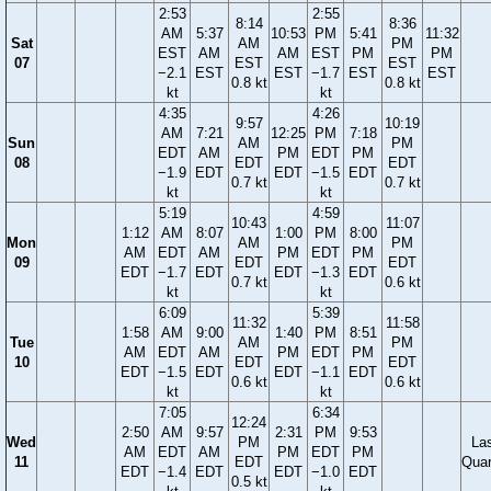
2:53
2:55
8:14
8:36
AM
5:37
10:53
PM
5:41
11:32
Sat
AM
PM
EST
AM
AM
EST
PM
PM
07
EST
EST
−2.1
EST
EST
−1.7
EST
EST
0.8 kt
0.8 kt
kt
kt
4:35
4:26
9:57
10:19
AM
7:21
12:25
PM
7:18
Sun
AM
PM
EDT
AM
PM
EDT
PM
08
EDT
EDT
−1.9
EDT
EDT
−1.5
EDT
0.7 kt
0.7 kt
kt
kt
5:19
4:59
10:43
11:07
1:12
AM
8:07
1:00
PM
8:00
Mon
AM
PM
AM
EDT
AM
PM
EDT
PM
09
EDT
EDT
EDT
−1.7
EDT
EDT
−1.3
EDT
0.7 kt
0.6 kt
kt
kt
6:09
5:39
11:32
11:58
1:58
AM
9:00
1:40
PM
8:51
Tue
AM
PM
AM
EDT
AM
PM
EDT
PM
10
EDT
EDT
EDT
−1.5
EDT
EDT
−1.1
EDT
0.6 kt
0.6 kt
kt
kt
7:05
6:34
12:24
2:50
AM
9:57
2:31
PM
9:53
Wed
PM
La
AM
EDT
AM
PM
EDT
PM
11
EDT
Quar
EDT
−1.4
EDT
EDT
−1.0
EDT
0.5 kt