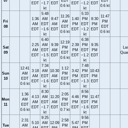
07
EDT
EDT
EDT
−1.7
EDT
EDT
−1.2
EDT
0.6 kt
0.6 kt
kt
kt
5:48
5:33
11:26
11:47
1:36
AM
8:47
1:40
PM
8:30
Fri
AM
PM
AM
EDT
AM
PM
EDT
PM
08
EDT
EDT
EDT
−1.6
EDT
EDT
−1.2
EDT
0.6 kt
0.6 kt
kt
kt
6:40
6:38
12:19
2:25
AM
9:39
2:39
PM
9:35
Sat
PM
La
AM
EDT
AM
PM
EDT
PM
09
EDT
Quar
EDT
−1.5
EDT
EDT
−1.2
EDT
0.6 kt
kt
kt
7:34
7:48
12:41
1:12
3:18
AM
10:30
3:42
PM
10:43
Sun
AM
PM
AM
EDT
AM
PM
EDT
PM
10
EDT
EDT
EDT
−1.6
EDT
EDT
−1.3
EDT
0.6 kt
0.6 kt
kt
kt
8:30
8:56
1:36
2:05
4:13
AM
11:20
4:46
PM
11:47
Mon
AM
PM
AM
EDT
AM
PM
EDT
PM
11
EDT
EDT
EDT
−1.7
EDT
EDT
−1.6
EDT
0.6 kt
0.7 kt
kt
kt
9:25
9:56
2:31
2:58
5:10
AM
12:09
5:47
PM
Tue
AM
PM
AM
EDT
PM
PM
EDT