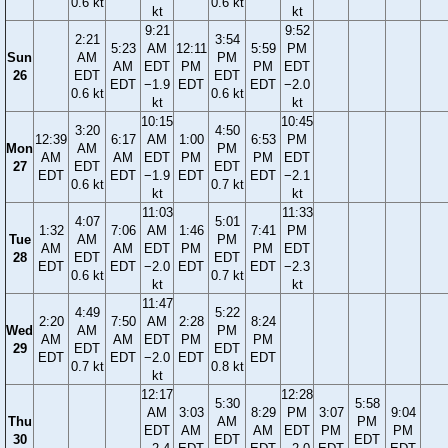
0.6 kt
0.6 kt
kt
kt
9:21
9:52
2:21
3:54
5:23
AM
12:11
5:59
PM
Sun
AM
PM
AM
EDT
PM
PM
EDT
26
EDT
EDT
EDT
−1.9
EDT
EDT
−2.0
0.6 kt
0.6 kt
kt
kt
10:15
10:45
3:20
4:50
12:39
6:17
AM
1:00
6:53
PM
Mon
AM
PM
AM
AM
EDT
PM
PM
EDT
27
EDT
EDT
EDT
EDT
−1.9
EDT
EDT
−2.1
0.6 kt
0.7 kt
kt
kt
11:03
11:33
4:07
5:01
1:32
7:06
AM
1:46
7:41
PM
Tue
AM
PM
AM
AM
EDT
PM
PM
EDT
28
EDT
EDT
EDT
EDT
−2.0
EDT
EDT
−2.3
0.6 kt
0.7 kt
kt
kt
11:47
4:49
5:22
2:20
7:50
AM
2:28
8:24
Wed
AM
PM
AM
AM
EDT
PM
PM
29
EDT
EDT
EDT
EDT
−2.0
EDT
EDT
0.7 kt
0.8 kt
kt
12:17
12:28
5:30
5:58
AM
3:03
8:29
PM
3:07
9:04
Thu
AM
PM
EDT
AM
AM
EDT
PM
PM
30
EDT
EDT