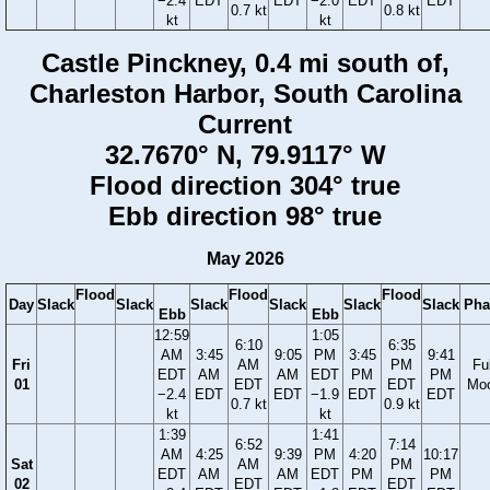
−2.4
EDT
EDT
−2.0
EDT
EDT
0.7 kt
0.8 kt
kt
kt
Castle Pinckney, 0.4 mi south of,
Charleston Harbor, South Carolina
Current
32.7670° N, 79.9117° W
Flood direction 304° true
Ebb direction 98° true
May 2026
Flood
Flood
Flood
Day
Slack
Slack
Slack
Slack
Slack
Slack
Pha
Ebb
Ebb
12:59
1:05
6:10
6:35
AM
3:45
9:05
PM
3:45
9:41
Fri
AM
PM
Ful
EDT
AM
AM
EDT
PM
PM
01
EDT
EDT
Mo
−2.4
EDT
EDT
−1.9
EDT
EDT
0.7 kt
0.9 kt
kt
kt
1:39
1:41
6:52
7:14
AM
4:25
9:39
PM
4:20
10:17
Sat
AM
PM
EDT
AM
AM
EDT
PM
PM
02
EDT
EDT