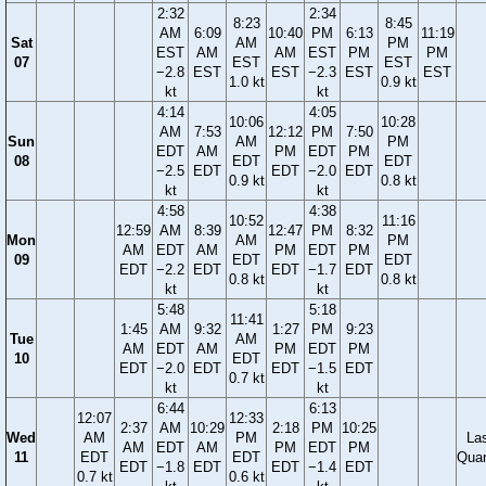
2:32
2:34
8:23
8:45
AM
6:09
10:40
PM
6:13
11:19
Sat
AM
PM
EST
AM
AM
EST
PM
PM
07
EST
EST
−2.8
EST
EST
−2.3
EST
EST
1.0 kt
0.9 kt
kt
kt
4:14
4:05
10:06
10:28
AM
7:53
12:12
PM
7:50
Sun
AM
PM
EDT
AM
PM
EDT
PM
08
EDT
EDT
−2.5
EDT
EDT
−2.0
EDT
0.9 kt
0.8 kt
kt
kt
4:58
4:38
10:52
11:16
12:59
AM
8:39
12:47
PM
8:32
Mon
AM
PM
AM
EDT
AM
PM
EDT
PM
09
EDT
EDT
EDT
−2.2
EDT
EDT
−1.7
EDT
0.8 kt
0.8 kt
kt
kt
5:48
5:18
11:41
1:45
AM
9:32
1:27
PM
9:23
Tue
AM
AM
EDT
AM
PM
EDT
PM
10
EDT
EDT
−2.0
EDT
EDT
−1.5
EDT
0.7 kt
kt
kt
6:44
6:13
12:07
12:33
2:37
AM
10:29
2:18
PM
10:25
Wed
AM
PM
La
AM
EDT
AM
PM
EDT
PM
11
EDT
EDT
Quar
EDT
−1.8
EDT
EDT
−1.4
EDT
0.7 kt
0.6 kt