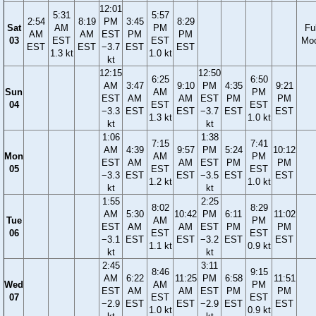
12:01
5:31
5:57
2:54
8:19
PM
3:45
8:29
Sat
AM
PM
Ful
AM
AM
EST
PM
PM
03
EST
EST
Mo
EST
EST
−3.7
EST
EST
1.3 kt
1.0 kt
kt
12:15
12:50
6:25
6:50
AM
3:47
9:10
PM
4:35
9:21
Sun
AM
PM
EST
AM
AM
EST
PM
PM
04
EST
EST
−3.3
EST
EST
−3.7
EST
EST
1.3 kt
1.0 kt
kt
kt
1:06
1:38
7:15
7:41
AM
4:39
9:57
PM
5:24
10:12
Mon
AM
PM
EST
AM
AM
EST
PM
PM
05
EST
EST
−3.3
EST
EST
−3.5
EST
EST
1.2 kt
1.0 kt
kt
kt
1:55
2:25
8:02
8:29
AM
5:30
10:42
PM
6:11
11:02
Tue
AM
PM
EST
AM
AM
EST
PM
PM
06
EST
EST
−3.1
EST
EST
−3.2
EST
EST
1.1 kt
0.9 kt
kt
kt
2:45
3:11
8:46
9:15
AM
6:22
11:25
PM
6:58
11:51
Wed
AM
PM
EST
AM
AM
EST
PM
PM
07
EST
EST
−2.9
EST
EST
−2.9
EST
EST
1.0 kt
0.9 kt