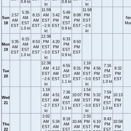
0.9 kt
0.8 kt
kt
kt
11:59
11:58
5:35
5:49
2:57
8:15
AM
3:42
8:08
PM
Sun
AM
PM
Ne
AM
AM
EST
PM
PM
EST
18
EST
EST
Mo
EST
EST
−2.9
EST
EST
−2.5
1.0 kt
0.9 kt
kt
kt
12:38
6:15
6:33
3:35
8:53
PM
4:20
8:50
Mon
AM
PM
AM
AM
EST
PM
PM
19
EST
EST
EST
EST
−3.0
EST
EST
1.0 kt
0.9 kt
kt
12:38
1:16
6:55
7:16
AM
4:12
9:31
PM
4:56
9:32
Tue
AM
PM
EST
AM
AM
EST
PM
PM
20
EST
EST
−2.6
EST
EST
−3.0
EST
EST
1.1 kt
1.0 kt
kt
kt
1:19
1:54
7:36
7:59
AM
4:51
10:07
PM
5:32
10:13
Wed
AM
PM
EST
AM
AM
EST
PM
PM
21
EST
EST
−2.7
EST
EST
−3.0
EST
EST
1.1 kt
1.0 kt
kt
kt
2:02
2:33
8:18
8:43
AM
5:34
10:44
PM
6:10
10:58
Thu
AM
PM
EST
AM
AM
EST
PM
PM
22
EST
EST