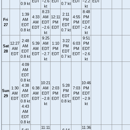
EDT
−2.6
EDT
EDT
−2.2
EDT
0.9 kt
0.7 kt
kt
kt
8:23
8:48
1:39
2:11
4:33
AM
12:11
4:55
PM
Fri
AM
PM
AM
EDT
PM
PM
EDT
27
EDT
EDT
EDT
−2.6
EDT
EDT
−2.4
0.8 kt
0.7 kt
kt
kt
9:25
9:51
2:48
3:22
12:27
5:39
AM
1:10
6:03
PM
Sat
AM
PM
AM
AM
EDT
PM
PM
EDT
28
EDT
EDT
EDT
EDT
−2.7
EDT
EDT
−2.6
0.8 kt
0.7 kt
kt
kt
4:09
AM
EDT
0.8 kt
10:21
10:46
4:38
5:28
1:30
6:38
AM
2:03
7:03
PM
Sun
AM
PM
AM
AM
EDT
PM
PM
EDT
29
EDT
EDT
EDT
EDT
−2.8
EDT
EDT
−2.9
0.8 kt
0.8 kt
kt
kt
4:43
AM
EDT
0.8 kt
11:11
11:36