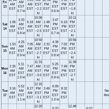
Fri
AM
PM
AM
AM
EST
PM
PM
EST
13
EST
EST
EST
EST
−2.2
EST
EST
−1.8
0.7 kt
0.6 kt
kt
kt
10:06
10:11
3:33
3:47
1:06
6:18
AM
1:48
6:10
PM
Sat
AM
PM
AM
AM
EST
PM
PM
EST
14
EST
EST
EST
EST
−2.5
EST
EST
−2.1
0.8 kt
0.7 kt
kt
kt
10:50
10:56
4:25
4:38
1:53
7:05
AM
2:32
7:02
PM
Sun
AM
PM
AM
AM
EST
PM
PM
EST
15
EST
EST
EST
EST
−2.7
EST
EST
−2.4
0.9 kt
0.8 kt
kt
kt
11:31
11:38
5:11
5:25
2:35
7:47
AM
3:12
7:49
PM
Mon
AM
PM
AM
AM
EST
PM
PM
EST
16
EST
EST
EST
EST
−3.0
EST
EST
−2.7
1.0 kt
0.9 kt
kt
kt
12:10
5:52
6:09
3:16
8:27
PM
3:49
8:32
Tue
AM
PM
Ne
AM
AM
EST
PM
PM
17
EST
EST
Mo
EST
EST
−3.1
EST
EST
1.1 kt
1.0 kt
kt
12:20
12:48
6:33
6:52