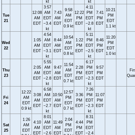
kt
kt
3:57
4:11
9:58
10:21
12:08
AM
7:43
12:22
PM
7:41
Tue
AM
PM
AM
EDT
AM
PM
EDT
PM
21
EDT
EDT
EDT
−3.4
EDT
EDT
−2.8
EDT
0.9 kt
1.1 kt
kt
kt
4:54
5:11
10:54
11:20
1:05
AM
8:44
1:22
PM
8:46
Wed
AM
PM
AM
EDT
AM
PM
EDT
PM
22
EDT
EDT
EDT
−3.1
EDT
EDT
−2.5
EDT
0.8 kt
1.0 kt
kt
kt
5:55
6:17
11:54
2:05
AM
9:47
2:28
PM
9:57
Thu
AM
Fir
AM
EDT
AM
PM
EDT
PM
23
EDT
Quar
EDT
−2.8
EDT
EDT
−2.3
EDT
0.7 kt
kt
kt
6:58
7:26
12:22
12:57
3:08
AM
10:50
3:36
PM
11:07
Fri
AM
PM
AM
EDT
AM
PM
EDT
PM
24
EDT
EDT
EDT
−2.7
EDT
EDT
−2.3
EDT
0.9 kt
0.7 kt
kt
kt
8:01
8:31
1:26
2:04
4:10
AM
11:49
4:44
PM
Sat
AM
PM
AM
EDT
AM
PM
EDT
25
EDT
EDT
EDT
−2.6
EDT
EDT
−2.4