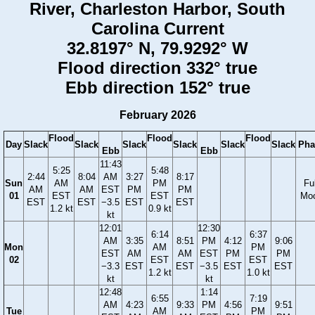
River, Charleston Harbor, South
Carolina Current
32.8197° N, 79.9292° W
Flood direction 332° true
Ebb direction 152° true
February 2026
Flood
Flood
Flood
Day
Slack
Slack
Slack
Slack
Slack
Slack
Pha
Ebb
Ebb
11:43
5:25
5:48
2:44
8:04
AM
3:27
8:17
Sun
AM
PM
Ful
AM
AM
EST
PM
PM
01
EST
EST
Mo
EST
EST
−3.5
EST
EST
1.2 kt
0.9 kt
kt
12:01
12:30
6:14
6:37
AM
3:35
8:51
PM
4:12
9:06
Mon
AM
PM
EST
AM
AM
EST
PM
PM
02
EST
EST
−3.3
EST
EST
−3.5
EST
EST
1.2 kt
1.0 kt
kt
kt
12:48
1:14
6:55
7:19
AM
4:23
9:33
PM
4:56
9:51
Tue
AM
PM