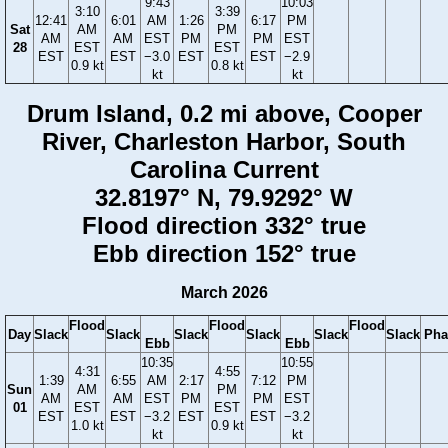
9:43
10:03
3:10
3:39
12:41
6:01
AM
1:26
6:17
PM
Sat
AM
PM
AM
AM
EST
PM
PM
EST
28
EST
EST
EST
EST
−3.0
EST
EST
−2.9
0.9 kt
0.8 kt
kt
kt
Drum Island, 0.2 mi above, Cooper
River, Charleston Harbor, South
Carolina Current
32.8197° N, 79.9292° W
Flood direction 332° true
Ebb direction 152° true
March 2026
Flood
Flood
Flood
Day
Slack
Slack
Slack
Slack
Slack
Slack
Pha
Ebb
Ebb
10:35
10:55
4:31
4:55
1:39
6:55
AM
2:17
7:12
PM
Sun
AM
PM
AM
AM
EST
PM
PM
EST
01
EST
EST
EST
EST
−3.2
EST
EST
−3.2
1.0 kt
0.9 kt
kt
kt