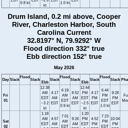
EDT
EDT
−2.6
EDT
EDT
0.8 kt
1.0 kt
kt
Drum Island, 0.2 mi above, Cooper
River, Charleston Harbor, South
Carolina Current
32.8197° N, 79.9292° W
Flood direction 332° true
Ebb direction 152° true
May 2026
Flood
Flood
Flood
Day
Slack
Slack
Slack
Slack
Slack
Slack
Pha
Ebb
Ebb
12:38
12:44
6:19
6:44
AM
4:17
8:52
PM
4:17
9:28
Fri
AM
PM
Ful
EDT
AM
AM
EDT
PM
PM
01
EDT
EDT
Mo
−3.2
EDT
EDT
−2.5
EDT
EDT
0.9 kt
1.0 kt
kt
kt
1:18
1:20
7:01
7:23
AM
4:57
9:26
PM
4:52
10:04
Sat
AM
PM
EDT
AM
AM
EDT
PM
PM
02
EDT
EDT