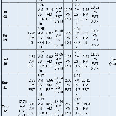
kt
kt
3:36
3:58
9:32
10:02
AM
7:14
12:06
PM
7:45
Thu
AM
PM
EST
AM
PM
EST
PM
08
EST
EST
−2.6
EST
EST
−2.5
EST
0.9 kt
0.8 kt
kt
kt
4:28
4:45
10:18
10:50
12:41
AM
8:07
12:46
PM
8:33
Fri
AM
PM
AM
EST
AM
PM
EST
PM
09
EST
EST
EST
−2.4
EST
EST
−2.2
EST
0.8 kt
0.8 kt
kt
kt
5:22
5:33
11:05
11:38
1:31
AM
9:02
1:26
PM
9:21
Sat
AM
PM
La
AM
EST
AM
PM
EST
PM
10
EST
EST
Quar
EST
−2.2
EST
EST
−1.9
EST
0.7 kt
0.7 kt
kt
kt
6:17
6:24
11:54
2:23
AM
9:56
2:08
PM
10:11
Sun
AM
AM
EST
AM
PM
EST
PM
11
EST
EST
−2.1
EST
EST
−1.7
EST
0.7 kt
kt
kt
7:13
7:17
12:28
12:44
3:16
AM
10:51
2:55
PM
11:03
Mon
AM
PM
AM
EST
AM
PM
EST
PM
12
EST
EST
EST
−2.0
EST
EST
−1.6
EST
0.7 kt
0.7 kt