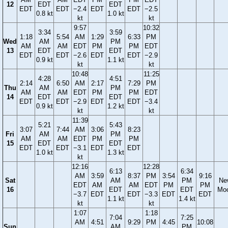
12
EDT
EDT
EDT
EDT
−2.4
EDT
EDT
−2.5
0.8 kt
1.0 kt
kt
kt
9:57
10:32
3:34
3:59
1:18
5:54
AM
1:29
6:33
PM
Wed
AM
PM
AM
AM
EDT
PM
PM
EDT
13
EDT
EDT
EDT
EDT
−2.6
EDT
EDT
−2.9
0.9 kt
1.1 kt
kt
kt
10:48
11:25
4:28
4:51
2:14
6:50
AM
2:17
7:29
PM
Thu
AM
PM
AM
AM
EDT
PM
PM
EDT
14
EDT
EDT
EDT
EDT
−2.9
EDT
EDT
−3.4
0.9 kt
1.2 kt
kt
kt
11:39
5:21
5:43
3:07
7:44
AM
3:06
8:23
Fri
AM
PM
AM
AM
EDT
PM
PM
15
EDT
EDT
EDT
EDT
−3.1
EDT
EDT
1.0 kt
1.3 kt
kt
12:16
12:28
6:13
6:34
AM
3:59
8:37
PM
3:54
9:16
Sat
AM
PM
Ne
EDT
AM
AM
EDT
PM
PM
16
EDT
EDT
Mo
−3.7
EDT
EDT
−3.3
EDT
EDT
1.1 kt
1.4 kt
kt
kt
1:07
1:18
7:04
7:25
AM
4:51
9:29
PM
4:45
10:08
Sun
AM
PM