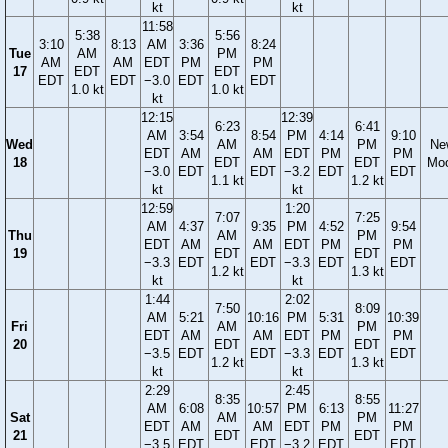
kt
kt
11:58
5:38
5:56
3:10
8:13
AM
3:36
8:24
Tue
AM
PM
AM
AM
EDT
PM
PM
17
EDT
EDT
EDT
EDT
−3.0
EDT
EDT
1.0 kt
1.0 kt
kt
12:15
12:39
6:23
6:41
AM
3:54
8:54
PM
4:14
9:10
Wed
AM
PM
Ne
EDT
AM
AM
EDT
PM
PM
18
EDT
EDT
Mo
−3.0
EDT
EDT
−3.2
EDT
EDT
1.1 kt
1.2 kt
kt
kt
12:59
1:20
7:07
7:25
AM
4:37
9:35
PM
4:52
9:54
Thu
AM
PM
EDT
AM
AM
EDT
PM
PM
19
EDT
EDT
−3.3
EDT
EDT
−3.3
EDT
EDT
1.2 kt
1.3 kt
kt
kt
1:44
2:02
7:50
8:09
AM
5:21
10:16
PM
5:31
10:39
Fri
AM
PM
EDT
AM
AM
EDT
PM
PM
20
EDT
EDT
−3.5
EDT
EDT
−3.3
EDT
EDT
1.2 kt
1.3 kt
kt
kt
2:29
2:45
8:35
8:55
AM
6:08
10:57
PM
6:13
11:27
Sat
AM
PM
EDT
AM
AM
EDT
PM
PM
21
EDT
EDT
−3.5
EDT
EDT
−3.2
EDT
EDT