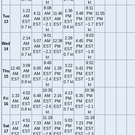
kt
kt
8:08
8:11
1:21
1:36
4:11
AM
11:46
3:48
PM
11:55
Tue
AM
PM
AM
EST
AM
PM
EST
PM
13
EST
EST
EST
−2.1
EST
EST
−1.7
EST
0.7 kt
0.6 kt
kt
kt
9:01
9:03
2:14
2:29
5:07
AM
12:38
4:45
PM
Wed
AM
PM
AM
EST
PM
PM
EST
14
EST
EST
EST
−2.2
EST
EST
−1.8
0.7 kt
0.7 kt
kt
kt
9:49
9:52
3:09
3:22
12:45
6:00
AM
1:29
5:42
PM
Thu
AM
PM
AM
AM
EST
PM
PM
EST
15
EST
EST
EST
EST
−2.4
EST
EST
−1.9
0.8 kt
0.7 kt
kt
kt
10:35
10:36
4:02
4:13
1:33
6:48
AM
2:16
6:35
PM
Fri
AM
PM
AM
AM
EST
PM
PM
EST
16
EST
EST
EST
EST
−2.6
EST
EST
−2.1
0.8 kt
0.7 kt
kt
kt
11:18
11:18
4:51
5:03
2:17
7:33
AM
3:01
7:23
PM
Sat
AM
PM
AM
AM
EST
PM
PM
EST
17
EST
EST
EST
EST
−2.8
EST
EST
−2.3