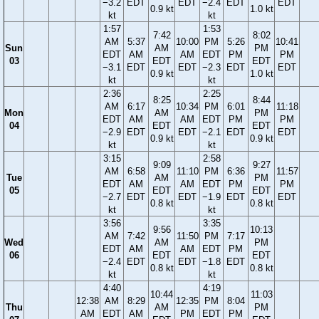
−3.2
EDT
EDT
−2.4
EDT
EDT
0.9 kt
1.0 kt
kt
kt
1:57
1:53
7:42
8:02
AM
5:37
10:00
PM
5:26
10:41
Sun
AM
PM
EDT
AM
AM
EDT
PM
PM
03
EDT
EDT
−3.1
EDT
EDT
−2.3
EDT
EDT
0.9 kt
1.0 kt
kt
kt
2:36
2:25
8:25
8:44
AM
6:17
10:34
PM
6:01
11:18
Mon
AM
PM
EDT
AM
AM
EDT
PM
PM
04
EDT
EDT
−2.9
EDT
EDT
−2.1
EDT
EDT
0.9 kt
0.9 kt
kt
kt
3:15
2:58
9:09
9:27
AM
6:58
11:10
PM
6:36
11:57
Tue
AM
PM
EDT
AM
AM
EDT
PM
PM
05
EDT
EDT
−2.7
EDT
EDT
−1.9
EDT
EDT
0.8 kt
0.8 kt
kt
kt
3:56
3:35
9:56
10:13
AM
7:42
11:50
PM
7:17
Wed
AM
PM
EDT
AM
AM
EDT
PM
06
EDT
EDT
−2.4
EDT
EDT
−1.8
EDT
0.8 kt
0.8 kt
kt
kt
4:40
4:19
10:44
11:03
12:38
AM
8:29
12:35
PM
8:04
Thu
AM
PM
AM
EDT
AM
PM
EDT
PM