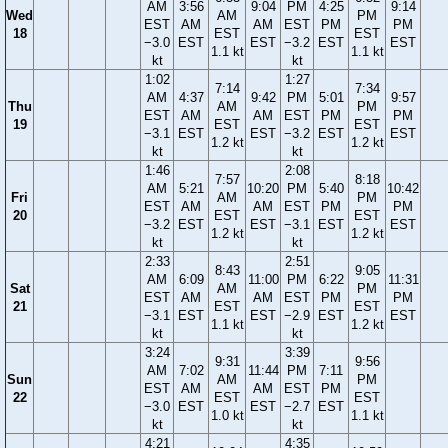
AM
3:56
9:04
PM
4:25
9:14
Wed
AM
PM
EST
AM
AM
EST
PM
PM
18
EST
EST
−3.0
EST
EST
−3.2
EST
EST
1.1 kt
1.1 kt
kt
kt
1:02
1:27
7:14
7:34
AM
4:37
9:42
PM
5:01
9:57
Thu
AM
PM
EST
AM
AM
EST
PM
PM
19
EST
EST
−3.1
EST
EST
−3.2
EST
EST
1.2 kt
1.2 kt
kt
kt
1:46
2:08
7:57
8:18
AM
5:21
10:20
PM
5:40
10:42
Fri
AM
PM
EST
AM
AM
EST
PM
PM
20
EST
EST
−3.2
EST
EST
−3.1
EST
EST
1.2 kt
1.2 kt
kt
kt
2:33
2:51
8:43
9:05
AM
6:09
11:00
PM
6:22
11:31
Sat
AM
PM
EST
AM
AM
EST
PM
PM
21
EST
EST
−3.1
EST
EST
−2.9
EST
EST
1.1 kt
1.2 kt
kt
kt
3:24
3:39
9:31
9:56
AM
7:02
11:44
PM
7:11
Sun
AM
PM
EST
AM
AM
EST
PM
22
EST
EST
−3.0
EST
EST
−2.7
EST
1.0 kt
1.1 kt
kt
kt
4:21
4:35