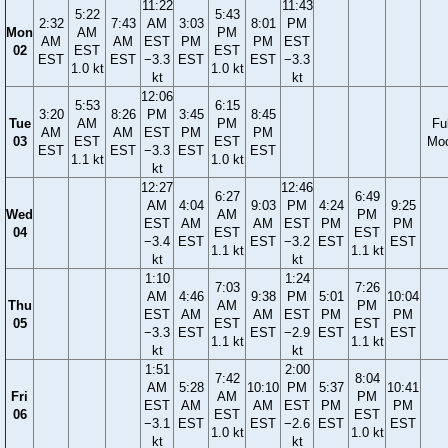
11:22
11:43
5:22
5:43
2:32
7:43
AM
3:03
8:01
PM
Mon
AM
PM
AM
AM
EST
PM
PM
EST
02
EST
EST
EST
EST
−3.3
EST
EST
−3.3
1.0 kt
1.0 kt
kt
kt
12:06
5:53
6:15
3:20
8:26
PM
3:45
8:45
Tue
AM
PM
Ful
AM
AM
EST
PM
PM
03
EST
EST
Mo
EST
EST
−3.3
EST
EST
1.1 kt
1.0 kt
kt
12:27
12:46
6:27
6:49
AM
4:04
9:03
PM
4:24
9:25
Wed
AM
PM
EST
AM
AM
EST
PM
PM
04
EST
EST
−3.4
EST
EST
−3.2
EST
EST
1.1 kt
1.1 kt
kt
kt
1:10
1:24
7:03
7:26
AM
4:46
9:38
PM
5:01
10:04
Thu
AM
PM
EST
AM
AM
EST
PM
PM
05
EST
EST
−3.3
EST
EST
−2.9
EST
EST
1.1 kt
1.1 kt
kt
kt
1:51
2:00
7:42
8:04
AM
5:28
10:10
PM
5:37
10:41
Fri
AM
PM
EST
AM
AM
EST
PM
PM
06
EST
EST
−3.1
EST
EST
−2.6
EST
EST
1.0 kt
1.0 kt
kt
kt