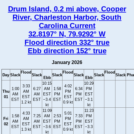
Drum Island, 0.2 mi above, Cooper
River, Charleston Harbor, South
Carolina Current
32.8197° N, 79.9292° W
Flood direction 332° true
Ebb direction 152° true
January 2026
Flood
Flood
Flood
Day
Slack
Slack
Slack
Slack
Slack
Slack
Pha
Ebb
Ebb
10:15
10:29
3:33
4:02
1:00
6:27
AM
1:58
6:34
PM
Thu
AM
PM
AM
AM
EST
PM
PM
EST
01
EST
EST
EST
EST
−3.4
EST
EST
−3.1
1.2 kt
0.9 kt
kt
kt
11:09
11:23
4:33
5:01
1:58
7:25
AM
2:53
7:33
PM
Fri
AM
PM
AM
AM
EST
PM
PM
EST
02
EST
EST
EST
EST
−3.6
EST
EST
−3.3
1.3 kt
0.9 kt
kt
kt