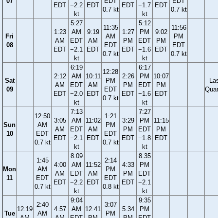
07
EDT
EDT
EDT
−2.2
EDT
EDT
−1.7
EDT
0.7 kt
0.7 kt
kt
kt
5:27
5:12
11:35
11:56
1:23
AM
9:19
1:27
PM
9:02
Fri
AM
PM
AM
EDT
AM
PM
EDT
PM
08
EDT
EDT
EDT
−2.1
EDT
EDT
−1.6
EDT
0.7 kt
0.7 kt
kt
kt
6:19
6:17
12:28
2:12
AM
10:11
2:26
PM
10:07
Sat
PM
La
AM
EDT
AM
PM
EDT
PM
09
EDT
Quar
EDT
−2.0
EDT
EDT
−1.6
EDT
0.7 kt
kt
kt
7:13
7:27
12:50
1:21
3:05
AM
11:02
3:29
PM
11:15
Sun
AM
PM
AM
EDT
AM
PM
EDT
PM
10
EDT
EDT
EDT
−2.1
EDT
EDT
−1.8
EDT
0.7 kt
0.7 kt
kt
kt
8:09
8:35
1:45
2:14
4:00
AM
11:52
4:33
PM
Mon
AM
PM
AM
EDT
AM
PM
EDT
11
EDT
EDT
EDT
−2.2
EDT
EDT
−2.1
0.7 kt
0.8 kt
kt
kt
9:04
9:35
2:40
3:07
12:19
4:57
AM
12:41
5:34
PM
Tue
AM
PM
AM
AM
EDT
PM
PM
EDT