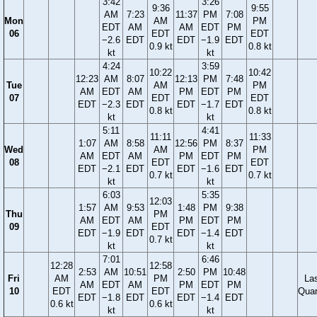
3:42
3:26
9:36
9:55
AM
7:23
11:37
PM
7:08
Mon
AM
PM
EDT
AM
AM
EDT
PM
06
EDT
EDT
−2.6
EDT
EDT
−1.9
EDT
0.9 kt
0.8 kt
kt
kt
4:24
3:59
10:22
10:42
12:23
AM
8:07
12:13
PM
7:48
Tue
AM
PM
AM
EDT
AM
PM
EDT
PM
07
EDT
EDT
EDT
−2.3
EDT
EDT
−1.7
EDT
0.8 kt
0.8 kt
kt
kt
5:11
4:41
11:11
11:33
1:07
AM
8:58
12:56
PM
8:37
Wed
AM
PM
AM
EDT
AM
PM
EDT
PM
08
EDT
EDT
EDT
−2.1
EDT
EDT
−1.6
EDT
0.7 kt
0.7 kt
kt
kt
6:03
5:35
12:03
1:57
AM
9:53
1:48
PM
9:38
Thu
PM
AM
EDT
AM
PM
EDT
PM
09
EDT
EDT
−1.9
EDT
EDT
−1.4
EDT
0.7 kt
kt
kt
7:01
6:46
12:28
12:58
2:53
AM
10:51
2:50
PM
10:48
Fri
AM
PM
La
AM
EDT
AM
PM
EDT
PM
10
EDT
EDT
Quar
EDT
−1.8
EDT
EDT
−1.4
EDT
0.6 kt
0.6 kt
kt
kt