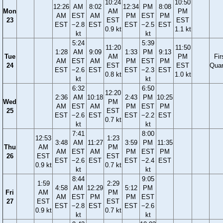
10:24
10:50
12:26
AM
8:02
12:34
PM
8:08
Mon
AM
PM
AM
EST
AM
PM
EST
PM
23
EST
EST
EST
−2.8
EST
EST
−2.5
EST
0.9 kt
1.1 kt
kt
kt
5:24
5:39
11:20
11:50
1:28
AM
9:09
1:33
PM
9:13
Tue
AM
PM
Fir
AM
EST
AM
PM
EST
PM
24
EST
EST
Quar
EST
−2.6
EST
EST
−2.3
EST
0.8 kt
1.0 kt
kt
kt
6:32
6:50
12:20
2:36
AM
10:18
2:43
PM
10:25
Wed
PM
AM
EST
AM
PM
EST
PM
25
EST
EST
−2.6
EST
EST
−2.2
EST
0.7 kt
kt
kt
7:41
8:00
12:53
1:23
3:48
AM
11:27
3:59
PM
11:35
Thu
AM
PM
AM
EST
AM
PM
EST
PM
26
EST
EST
EST
−2.6
EST
EST
−2.4
EST
0.9 kt
0.7 kt
kt
kt
8:44
9:05
1:59
2:29
4:58
AM
12:29
5:12
PM
Fri
AM
PM
AM
EST
PM
PM
EST
27
EST
EST
EST
−2.8
EST
EST
−2.6
0.9 kt
0.7 kt
kt
kt