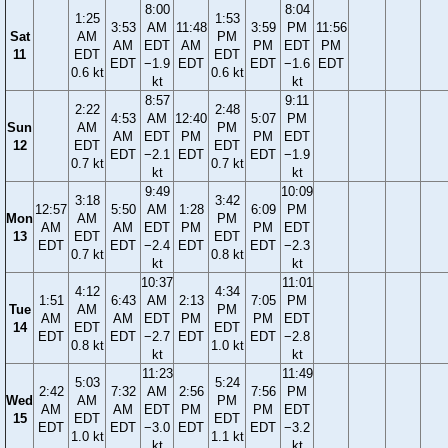
8:00
8:04
1:25
1:53
3:53
AM
11:48
3:59
PM
11:56
Sat
AM
PM
AM
EDT
AM
PM
EDT
PM
11
EDT
EDT
EDT
−1.9
EDT
EDT
−1.6
EDT
0.6 kt
0.6 kt
kt
kt
8:57
9:11
2:22
2:48
4:53
AM
12:40
5:07
PM
Sun
AM
PM
AM
EDT
PM
PM
EDT
12
EDT
EDT
EDT
−2.1
EDT
EDT
−1.9
0.7 kt
0.7 kt
kt
kt
9:49
10:09
3:18
3:42
12:57
5:50
AM
1:28
6:09
PM
Mon
AM
PM
AM
AM
EDT
PM
PM
EDT
13
EDT
EDT
EDT
EDT
−2.4
EDT
EDT
−2.3
0.7 kt
0.8 kt
kt
kt
10:37
11:01
4:12
4:34
1:51
6:43
AM
2:13
7:05
PM
Tue
AM
PM
AM
AM
EDT
PM
PM
EDT
14
EDT
EDT
EDT
EDT
−2.7
EDT
EDT
−2.8
0.8 kt
1.0 kt
kt
kt
11:23
11:49
5:03
5:24
2:42
7:32
AM
2:56
7:56
PM
Wed
AM
PM
AM
AM
EDT
PM
PM
EDT
15
EDT
EDT
EDT
EDT
−3.0
EDT
EDT
−3.2
1.0 kt
1.1 kt
kt
kt