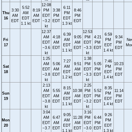
12:08
5:52
6:11
3:30
8:19
PM
3:38
8:46
Thu
AM
PM
AM
AM
EDT
PM
PM
16
EDT
EDT
EDT
EDT
−3.2
EDT
EDT
1.1 kt
1.3 kt
kt
12:37
12:53
6:39
6:59
AM
4:18
9:05
PM
4:21
9:34
Fri
AM
PM
Ne
EDT
AM
AM
EDT
PM
PM
17
EDT
EDT
Mo
−3.6
EDT
EDT
−3.3
EDT
EDT
1.1 kt
1.4 kt
kt
kt
1:25
1:38
7:27
7:46
AM
5:06
9:51
PM
5:05
10:23
Sat
AM
PM
EDT
AM
AM
EDT
PM
PM
18
EDT
EDT
−3.8
EDT
EDT
−3.3
EDT
EDT
1.2 kt
1.4 kt
kt
kt
2:13
2:25
8:15
8:35
AM
5:55
10:38
PM
5:52
11:14
Sun
AM
PM
EDT
AM
AM
EDT
PM
PM
19
EDT
EDT
−3.8
EDT
EDT
−3.2
EDT
EDT
1.1 kt
1.4 kt
kt
kt
3:04
3:16
9:05
9:26
AM
6:47
11:28
PM
6:44
Mon
AM
PM
EDT
AM
AM
EDT
PM
20
EDT
EDT
−3.7
EDT
EDT
−3.0
EDT
1.1 kt
1.3 kt