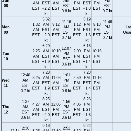
Sun
AM
PM
AM
EST
AM
PM
EST
PM
08
EST
EST
EST
−2.2
EST
EST
−1.8
EST
0.8 kt
0.7 kt
kt
kt
5:32
5:19
11:16
11:46
1:32
AM
9:12
1:12
PM
9:18
Mon
AM
PM
La
AM
EST
AM
PM
EST
PM
09
EST
EST
Quar
EST
−2.0
EST
EST
−1.6
EST
0.7 kt
0.7 kt
kt
kt
6:29
6:16
12:07
2:25
AM
10:10
2:00
PM
10:16
Tue
PM
AM
EST
AM
PM
EST
PM
10
EST
EST
−1.9
EST
EST
−1.4
EST
0.6 kt
kt
kt
7:28
7:23
12:40
1:01
3:25
AM
11:08
2:59
PM
11:16
Wed
AM
PM
AM
EST
AM
PM
EST
PM
11
EST
EST
EST
−1.9
EST
EST
−1.4
EST
0.7 kt
0.6 kt
kt
kt
8:25
8:26
1:37
1:56
4:27
AM
12:06
4:06
PM
Thu
AM
PM
AM
EST
PM
PM
EST
12
EST
EST
EST
−2.0
EST
EST
−1.6
0.6 kt
0.6 kt
kt
kt
9:18
9:22
2:36
2:52
12:14
5:26
AM
12:59
5:12
PM