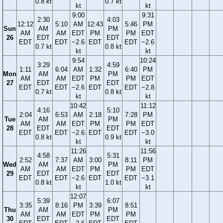
0.8 kt
0.7 kt
kt
kt
9:00
9:31
2:30
4:03
12:12
5:10
AM
12:43
5:46
PM
Sun
AM
PM
AM
AM
EDT
PM
PM
EDT
26
EDT
EDT
EDT
EDT
−2.6
EDT
EDT
−2.6
0.7 kt
0.8 kt
kt
kt
9:54
10:24
3:29
4:59
1:11
6:04
AM
1:32
6:40
PM
Mon
AM
PM
AM
AM
EDT
PM
PM
EDT
27
EDT
EDT
EDT
EDT
−2.6
EDT
EDT
−2.8
0.7 kt
0.8 kt
kt
kt
10:42
11:12
4:16
5:10
2:04
6:53
AM
2:18
7:28
PM
Tue
AM
PM
AM
AM
EDT
PM
PM
EDT
28
EDT
EDT
EDT
EDT
−2.6
EDT
EDT
−3.0
0.8 kt
0.9 kt
kt
kt
11:26
11:56
4:58
5:31
2:52
7:37
AM
3:00
8:11
PM
Wed
AM
PM
AM
AM
EDT
PM
PM
EDT
29
EDT
EDT
EDT
EDT
−2.6
EDT
EDT
−3.1
0.8 kt
1.0 kt
kt
kt
12:07
5:39
6:07
3:35
8:16
PM
3:39
8:51
Thu
AM
PM
AM
AM
EDT
PM
PM
30
EDT
EDT