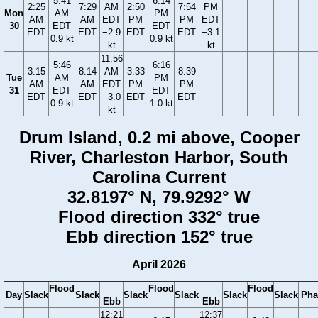
5:41
6:14
2:25
7:29
AM
2:50
7:54
PM
Mon
AM
PM
AM
AM
EDT
PM
PM
EDT
30
EDT
EDT
EDT
EDT
−2.9
EDT
EDT
−3.1
0.9 kt
0.9 kt
kt
kt
11:56
5:46
6:16
3:15
8:14
AM
3:33
8:39
Tue
AM
PM
AM
AM
EDT
PM
PM
31
EDT
EDT
EDT
EDT
−3.0
EDT
EDT
0.9 kt
1.0 kt
kt
Drum Island, 0.2 mi above, Cooper
River, Charleston Harbor, South
Carolina Current
32.8197° N, 79.9292° W
Flood direction 332° true
Ebb direction 152° true
April 2026
Flood
Flood
Flood
Day
Slack
Slack
Slack
Slack
Slack
Slack
Pha
Ebb
Ebb
12:21
12:37