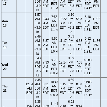
EDT
AM
AM
EDT
PM
PM
17
EDT
EDT
−3.9
EDT
EDT
−3.3
EDT
EDT
1.1 kt
1.4 kt
kt
kt
1:57
2:10
7:56
8:18
AM
5:43
10:22
PM
5:37
11:02
Mon
AM
PM
EDT
AM
AM
EDT
PM
PM
18
EDT
EDT
−3.9
EDT
EDT
−3.2
EDT
EDT
1.1 kt
1.3 kt
kt
kt
2:49
3:03
8:50
9:12
AM
6:37
11:17
PM
6:33
11:56
Tue
AM
PM
EDT
AM
AM
EDT
PM
PM
19
EDT
EDT
−3.8
EDT
EDT
−3.1
EDT
EDT
1.0 kt
1.2 kt
kt
kt
3:43
3:59
9:45
10:08
AM
7:33
12:14
PM
7:33
Wed
AM
PM
EDT
AM
PM
EDT
PM
20
EDT
EDT
−3.5
EDT
EDT
−2.8
EDT
0.9 kt
1.1 kt
kt
kt
4:38
4:59
10:43
11:06
12:51
AM
8:31
1:15
PM
8:37
Thu
AM
PM
AM
EDT
AM
PM
EDT
PM
21
EDT
EDT
EDT
−3.2
EDT
EDT
−2.6
EDT
0.8 kt
1.0 kt
kt
kt
5:35
6:02
11:44
1:47
AM
9:29
2:18
PM
9:44