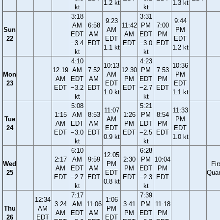
1.2 kt
1.3 kt
kt
kt
3:18
3:31
9:23
9:44
AM
6:58
11:42
PM
7:00
Sun
AM
PM
EDT
AM
AM
EDT
PM
22
EDT
EDT
−3.4
EDT
EDT
−3.0
EDT
1.1 kt
1.2 kt
kt
kt
4:10
4:23
10:13
10:36
12:19
AM
7:52
12:30
PM
7:53
Mon
AM
PM
AM
EDT
AM
PM
EDT
PM
23
EDT
EDT
EDT
−3.2
EDT
EDT
−2.7
EDT
1.0 kt
1.1 kt
kt
kt
5:08
5:21
11:07
11:33
1:15
AM
8:53
1:26
PM
8:54
Tue
AM
PM
AM
EDT
AM
PM
EDT
PM
24
EDT
EDT
EDT
−3.0
EDT
EDT
−2.5
EDT
0.9 kt
1.0 kt
kt
kt
6:10
6:28
12:05
2:17
AM
9:59
2:30
PM
10:04
Wed
PM
Fir
AM
EDT
AM
PM
EDT
PM
25
EDT
Quar
EDT
−2.7
EDT
EDT
−2.3
EDT
0.8 kt
kt
kt
7:17
7:39
12:34
1:06
3:24
AM
11:06
3:41
PM
11:18
Thu
AM
PM
AM
EDT
AM
PM
EDT
PM
26
EDT
EDT