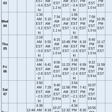
EST
AM
AM
EST
PM
PM
03
EST
EST
−3.4
EST
EST
−3.4
EST
EST
1.2 kt
1.0 kt
kt
kt
1:34
1:56
7:34
7:59
AM
5:10
10:12
PM
5:37
10:35
Wed
AM
PM
EST
AM
AM
EST
PM
PM
04
EST
EST
−3.2
EST
EST
−3.1
EST
EST
1.1 kt
1.0 kt
kt
kt
2:19
2:36
8:15
8:40
AM
5:55
10:48
PM
6:18
11:17
Thu
AM
PM
EST
AM
AM
EST
PM
PM
05
EST
EST
−3.0
EST
EST
−2.8
EST
EST
1.0 kt
1.0 kt
kt
kt
3:04
3:16
8:56
9:22
AM
6:41
11:23
PM
6:59
11:59
Fri
AM
PM
EST
AM
AM
EST
PM
PM
06
EST
EST
−2.8
EST
EST
−2.4
EST
EST
1.0 kt
0.9 kt
kt
kt
3:50
3:54
9:40
10:07
AM
7:29
11:56
PM
7:41
Sat
AM
PM
EST
AM
AM
EST
PM
07
EST
EST
−2.5
EST
EST
−2.1
EST
0.9 kt
0.8 kt
kt
kt
4:39
4:34
10:27
10:55
12:44
AM
8:19
12:32
PM
8:26