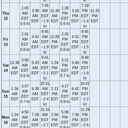
kt
kt
7:45
7:29
1:03
1:28
3:38
AM
11:30
3:19
PM
11:33
Thu
AM
PM
AM
EDT
AM
PM
EDT
PM
12
EDT
EDT
EDT
−1.8
EDT
EDT
−1.4
EDT
0.6 kt
0.6 kt
kt
kt
8:45
8:45
2:01
2:25
4:42
AM
12:29
4:31
PM
Fri
AM
PM
AM
EDT
PM
PM
EDT
13
EDT
EDT
EDT
−1.9
EDT
EDT
−1.5
0.6 kt
0.6 kt
kt
kt
9:41
9:48
3:00
3:21
12:38
5:43
AM
1:24
5:40
PM
Sat
AM
PM
AM
AM
EDT
PM
PM
EDT
14
EDT
EDT
EDT
EDT
−2.1
EDT
EDT
−1.8
0.6 kt
0.7 kt
kt
kt
10:31
10:41
3:57
4:17
1:34
6:39
AM
2:12
6:42
PM
Sun
AM
PM
AM
AM
EDT
PM
PM
EDT
15
EDT
EDT
EDT
EDT
−2.4
EDT
EDT
−2.2
0.7 kt
0.8 kt
kt
kt
11:16
11:29
4:50
5:08
2:24
7:28
AM
2:56
7:36
PM
Mon
AM
PM
AM
AM
EDT
PM
PM
EDT
16
EDT
EDT
EDT
EDT
−2.7
EDT
EDT
−2.6
0.9 kt
0.9 kt