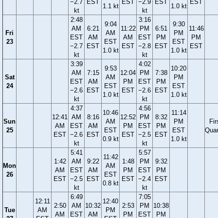
−2.7
EST
EST
−2.9
EST
EST
1.1 kt
1.0 kt
kt
kt
2:48
3:16
9:04
9:30
AM
6:21
11:22
PM
6:51
11:46
Fri
AM
PM
EST
AM
AM
EST
PM
PM
23
EST
EST
−2.7
EST
EST
−2.8
EST
EST
1.0 kt
1.0 kt
kt
kt
3:39
4:02
9:53
10:20
AM
7:15
12:04
PM
7:38
Sat
AM
PM
EST
AM
PM
EST
PM
24
EST
EST
−2.6
EST
EST
−2.6
EST
1.0 kt
1.0 kt
kt
kt
4:37
4:56
10:46
11:14
12:41
AM
8:16
12:52
PM
8:32
Sun
AM
PM
Fir
AM
EST
AM
PM
EST
PM
25
EST
EST
Quar
EST
−2.6
EST
EST
−2.5
EST
0.9 kt
1.0 kt
kt
kt
5:41
5:57
11:42
1:42
AM
9:22
1:48
PM
9:32
Mon
AM
AM
EST
AM
PM
EST
PM
26
EST
EST
−2.5
EST
EST
−2.4
EST
0.8 kt
kt
kt
6:49
7:05
12:11
12:40
2:50
AM
10:32
2:53
PM
10:38
Tue
AM
PM
AM
EST
AM
PM
EST
PM