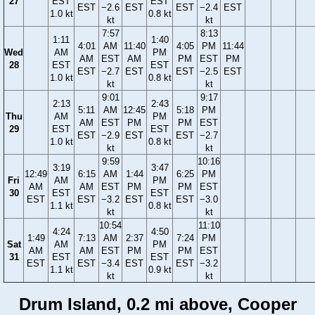
27
EST
EST
EST
−2.6
EST
EST
−2.4
EST
1.0 kt
0.8 kt
kt
kt
7:57
8:13
1:11
1:40
4:01
AM
11:40
4:05
PM
11:44
Wed
AM
PM
AM
EST
AM
PM
EST
PM
28
EST
EST
EST
−2.7
EST
EST
−2.5
EST
1.0 kt
0.8 kt
kt
kt
9:01
9:17
2:13
2:43
5:11
AM
12:45
5:18
PM
Thu
AM
PM
AM
EST
PM
PM
EST
29
EST
EST
EST
−2.9
EST
EST
−2.7
1.0 kt
0.8 kt
kt
kt
9:59
10:16
3:19
3:47
12:49
6:15
AM
1:44
6:25
PM
Fri
AM
PM
AM
AM
EST
PM
PM
EST
30
EST
EST
EST
EST
−3.2
EST
EST
−3.0
1.1 kt
0.8 kt
kt
kt
10:54
11:10
4:24
4:50
1:49
7:13
AM
2:37
7:24
PM
Sat
AM
PM
AM
AM
EST
PM
PM
EST
31
EST
EST
EST
EST
−3.4
EST
EST
−3.2
1.1 kt
0.9 kt
kt
kt
Drum Island, 0.2 mi above, Cooper