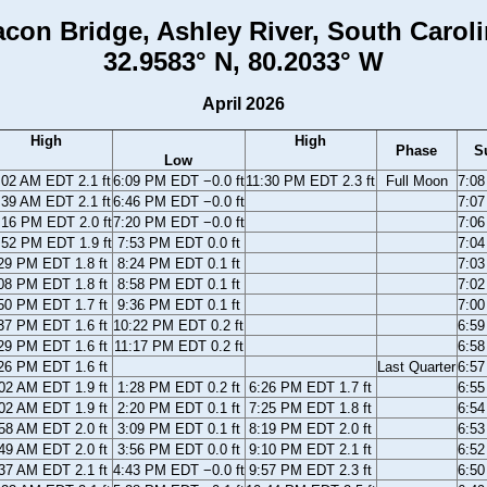
con Bridge, Ashley River, South Carol
32.9583° N, 80.2033° W
April 2026
High
High
Phase
S
Low
:02 AM EDT 2.1 ft
6:09 PM EDT −0.0 ft
11:30 PM EDT 2.3 ft
Full Moon
7:0
:39 AM EDT 2.1 ft
6:46 PM EDT −0.0 ft
7:0
:16 PM EDT 2.0 ft
7:20 PM EDT −0.0 ft
7:0
:52 PM EDT 1.9 ft
7:53 PM EDT 0.0 ft
7:0
29 PM EDT 1.8 ft
8:24 PM EDT 0.1 ft
7:0
08 PM EDT 1.8 ft
8:58 PM EDT 0.1 ft
7:0
50 PM EDT 1.7 ft
9:36 PM EDT 0.1 ft
7:0
37 PM EDT 1.6 ft
10:22 PM EDT 0.2 ft
6:5
29 PM EDT 1.6 ft
11:17 PM EDT 0.2 ft
6:5
26 PM EDT 1.6 ft
Last Quarter
6:5
02 AM EDT 1.9 ft
1:28 PM EDT 0.2 ft
6:26 PM EDT 1.7 ft
6:5
02 AM EDT 1.9 ft
2:20 PM EDT 0.1 ft
7:25 PM EDT 1.8 ft
6:5
58 AM EDT 2.0 ft
3:09 PM EDT 0.1 ft
8:19 PM EDT 2.0 ft
6:5
49 AM EDT 2.0 ft
3:56 PM EDT 0.0 ft
9:10 PM EDT 2.1 ft
6:5
37 AM EDT 2.1 ft
4:43 PM EDT −0.0 ft
9:57 PM EDT 2.3 ft
6:5