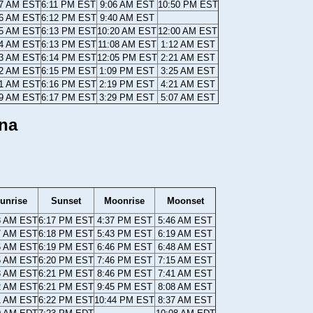
57 AM EST
6:11 PM EST
9:06 AM EST
10:50 PM EST
56 AM EST
6:12 PM EST
9:40 AM EST
55 AM EST
6:13 PM EST
10:20 AM EST
12:00 AM EST
54 AM EST
6:13 PM EST
11:08 AM EST
1:12 AM EST
53 AM EST
6:14 PM EST
12:05 PM EST
2:21 AM EST
52 AM EST
6:15 PM EST
1:09 PM EST
3:25 AM EST
51 AM EST
6:16 PM EST
2:19 PM EST
4:21 AM EST
49 AM EST
6:17 PM EST
3:29 PM EST
5:07 AM EST
ina
unrise
Sunset
Moonrise
Moonset
8 AM EST
6:17 PM EST
4:37 PM EST
5:46 AM EST
7 AM EST
6:18 PM EST
5:43 PM EST
6:19 AM EST
6 AM EST
6:19 PM EST
6:46 PM EST
6:48 AM EST
5 AM EST
6:20 PM EST
7:46 PM EST
7:15 AM EST
3 AM EST
6:21 PM EST
8:46 PM EST
7:41 AM EST
2 AM EST
6:21 PM EST
9:45 PM EST
8:08 AM EST
1 AM EST
6:22 PM EST
10:44 PM EST
8:37 AM EST