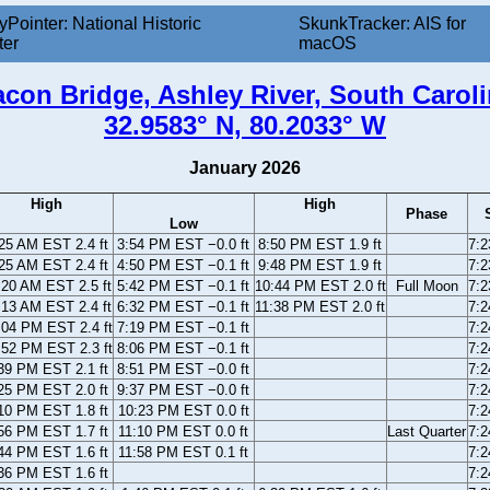
yPointer: National Historic
SkunkTracker: AIS for
ter
macOS
con Bridge, Ashley River, South Carol
32.9583° N, 80.2033° W
January 2026
High
High
Phase
Low
25 AM EST 2.4 ft
3:54 PM EST −0.0 ft
8:50 PM EST 1.9 ft
7:
25 AM EST 2.4 ft
4:50 PM EST −0.1 ft
9:48 PM EST 1.9 ft
7:
:20 AM EST 2.5 ft
5:42 PM EST −0.1 ft
10:44 PM EST 2.0 ft
Full Moon
7:
:13 AM EST 2.4 ft
6:32 PM EST −0.1 ft
11:38 PM EST 2.0 ft
7:
:04 PM EST 2.4 ft
7:19 PM EST −0.1 ft
7:
:52 PM EST 2.3 ft
8:06 PM EST −0.1 ft
7:
39 PM EST 2.1 ft
8:51 PM EST −0.0 ft
7:
25 PM EST 2.0 ft
9:37 PM EST −0.0 ft
7:
10 PM EST 1.8 ft
10:23 PM EST 0.0 ft
7:
56 PM EST 1.7 ft
11:10 PM EST 0.0 ft
Last Quarter
7:
44 PM EST 1.6 ft
11:58 PM EST 0.1 ft
7:
36 PM EST 1.6 ft
7: