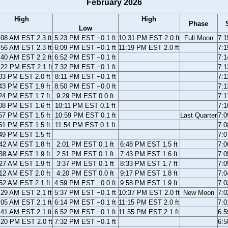
February 2026
High
High
Phase
Low
:08 AM EST 2.3 ft
5:23 PM EST −0.1 ft
10:31 PM EST 2.0 ft
Full Moon
7:
:56 AM EST 2.3 ft
6:09 PM EST −0.1 ft
11:19 PM EST 2.0 ft
7:
:40 AM EST 2.2 ft
6:52 PM EST −0.1 ft
7:
:22 PM EST 2.1 ft
7:32 PM EST −0.1 ft
7:
03 PM EST 2.0 ft
8:11 PM EST −0.1 ft
7:
43 PM EST 1.9 ft
8:50 PM EST −0.0 ft
7:
24 PM EST 1.7 ft
9:29 PM EST 0.0 ft
7:
08 PM EST 1.6 ft
10:11 PM EST 0.1 ft
7:
57 PM EST 1.5 ft
10:59 PM EST 0.1 ft
Last Quarter
7:
51 PM EST 1.5 ft
11:54 PM EST 0.1 ft
7:
49 PM EST 1.5 ft
7:
42 AM EST 1.8 ft
2:01 PM EST 0.1 ft
6:48 PM EST 1.5 ft
7:
38 AM EST 1.9 ft
2:51 PM EST 0.1 ft
7:43 PM EST 1.6 ft
7:
27 AM EST 1.9 ft
3:37 PM EST 0.1 ft
8:33 PM EST 1.7 ft
7:
12 AM EST 2.0 ft
4:20 PM EST 0.0 ft
9:17 PM EST 1.8 ft
7:
52 AM EST 2.1 ft
4:59 PM EST −0.0 ft
9:58 PM EST 1.9 ft
7:
:29 AM EST 2.1 ft
5:37 PM EST −0.1 ft
10:37 PM EST 2.0 ft
New Moon
7:
:05 AM EST 2.1 ft
6:14 PM EST −0.1 ft
11:15 PM EST 2.0 ft
7:
:41 AM EST 2.1 ft
6:52 PM EST −0.1 ft
11:55 PM EST 2.1 ft
6:
:20 PM EST 2.0 ft
7:32 PM EST −0.1 ft
6: