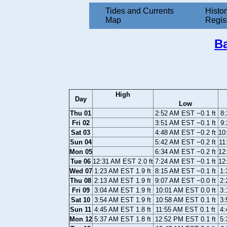
Tides and Currents
Histor
Map
Regis
Ba
High
Day
Low
Thu 01
2:52 AM EST −0.1 ft
8:
Fri 02
3:51 AM EST −0.1 ft
9:
Sat 03
4:48 AM EST −0.2 ft
10
Sun 04
5:42 AM EST −0.2 ft
11
Mon 05
6:34 AM EST −0.2 ft
12
Tue 06
12:31 AM EST 2.0 ft
7:24 AM EST −0.1 ft
12
Wed 07
1:23 AM EST 1.9 ft
8:15 AM EST −0.1 ft
1:
Thu 08
2:13 AM EST 1.9 ft
9:07 AM EST −0.0 ft
2:
Fri 09
3:04 AM EST 1.9 ft
10:01 AM EST 0.0 ft
3:
Sat 10
3:54 AM EST 1.9 ft
10:58 AM EST 0.1 ft
3:
Sun 11
4:45 AM EST 1.8 ft
11:55 AM EST 0.1 ft
4:
Mon 12
5:37 AM EST 1.8 ft
12:52 PM EST 0.1 ft
5: