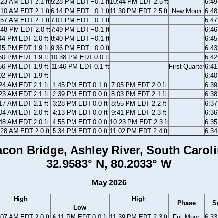
:23 AM EDT 2.1 ft
5:28 PM EDT −0.1 ft
10:44 PM EDT 2.5 ft
6:4
:10 AM EDT 2.1 ft
6:14 PM EDT −0.1 ft
11:30 PM EDT 2.5 ft
New Moon
6:4
:57 AM EDT 2.1 ft
7:01 PM EDT −0.1 ft
6:4
:48 PM EDT 2.0 ft
7:49 PM EDT −0.1 ft
6:4
44 PM EDT 2.0 ft
8:40 PM EDT −0.1 ft
6:4
45 PM EDT 1.9 ft
9:36 PM EDT −0.0 ft
6:4
50 PM EDT 1.9 ft
10:38 PM EDT 0.0 ft
6:4
56 PM EDT 1.9 ft
11:46 PM EDT 0.1 ft
First Quarter
6:4
02 PM EDT 1.9 ft
6:4
24 AM EDT 2.1 ft
1:45 PM EDT 0.1 ft
7:05 PM EDT 2.0 ft
6:3
23 AM EDT 2.1 ft
2:39 PM EDT 0.0 ft
8:03 PM EDT 2.1 ft
6:3
17 AM EDT 2.1 ft
3:28 PM EDT 0.0 ft
8:55 PM EDT 2.2 ft
6:3
04 AM EDT 2.0 ft
4:13 PM EDT 0.0 ft
9:41 PM EDT 2.3 ft
6:3
48 AM EDT 2.0 ft
4:55 PM EDT 0.0 ft
10:23 PM EDT 2.3 ft
6:3
:28 AM EDT 2.0 ft
5:34 PM EDT 0.0 ft
11:02 PM EDT 2.4 ft
6:3
con Bridge, Ashley River, South Carol
32.9583° N, 80.2033° W
May 2026
High
High
Phase
S
Low
:07 AM EDT 2.0 ft
6:11 PM EDT 0.0 ft
11:39 PM EDT 2.3 ft
Full Moon
6:3