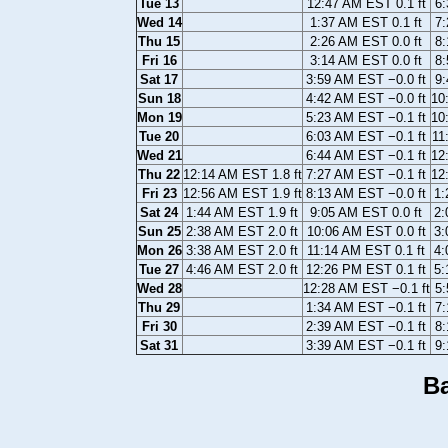
Tue 13
12:47 AM EST 0.1 ft
6:
Wed 14
1:37 AM EST 0.1 ft
7:
Thu 15
2:26 AM EST 0.0 ft
8:
Fri 16
3:14 AM EST 0.0 ft
8:
Sat 17
3:59 AM EST −0.0 ft
9:
Sun 18
4:42 AM EST −0.0 ft
10
Mon 19
5:23 AM EST −0.1 ft
10
Tue 20
6:03 AM EST −0.1 ft
11
Wed 21
6:44 AM EST −0.1 ft
12
Thu 22
12:14 AM EST 1.8 ft
7:27 AM EST −0.1 ft
12
Fri 23
12:56 AM EST 1.9 ft
8:13 AM EST −0.0 ft
1:
Sat 24
1:44 AM EST 1.9 ft
9:05 AM EST 0.0 ft
2:
Sun 25
2:38 AM EST 2.0 ft
10:06 AM EST 0.0 ft
3:
Mon 26
3:38 AM EST 2.0 ft
11:14 AM EST 0.1 ft
4:
Tue 27
4:46 AM EST 2.0 ft
12:26 PM EST 0.1 ft
5:
Wed 28
12:28 AM EST −0.1 ft
5:
Thu 29
1:34 AM EST −0.1 ft
7:
Fri 30
2:39 AM EST −0.1 ft
8:
Sat 31
3:39 AM EST −0.1 ft
9:
Ba