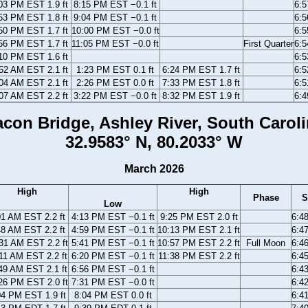
03 PM EST 1.9 ft
8:15 PM EST −0.1 ft
6:
53 PM EST 1.8 ft
9:04 PM EST −0.1 ft
6:
50 PM EST 1.7 ft
10:00 PM EST −0.0 ft
6:
56 PM EST 1.7 ft
11:05 PM EST −0.0 ft
First Quarter
6:
10 PM EST 1.6 ft
6:
52 AM EST 2.1 ft
1:23 PM EST 0.1 ft
6:24 PM EST 1.7 ft
6:
04 AM EST 2.1 ft
2:26 PM EST 0.0 ft
7:33 PM EST 1.8 ft
6:
07 AM EST 2.2 ft
3:22 PM EST −0.0 ft
8:32 PM EST 1.9 ft
6:
con Bridge, Ashley River, South Carol
32.9583° N, 80.2033° W
March 2026
High
High
Phase
S
Low
01 AM EST 2.2 ft
4:13 PM EST −0.1 ft
9:25 PM EST 2.0 ft
6:4
48 AM EST 2.2 ft
4:59 PM EST −0.1 ft
10:13 PM EST 2.1 ft
6:4
31 AM EST 2.2 ft
5:41 PM EST −0.1 ft
10:57 PM EST 2.2 ft
Full Moon
6:4
11 AM EST 2.2 ft
6:20 PM EST −0.1 ft
11:38 PM EST 2.2 ft
6:4
49 AM EST 2.1 ft
6:56 PM EST −0.1 ft
6:4
26 PM EST 2.0 ft
7:31 PM EST −0.0 ft
6:4
04 PM EST 1.9 ft
8:04 PM EST 0.0 ft
6:4