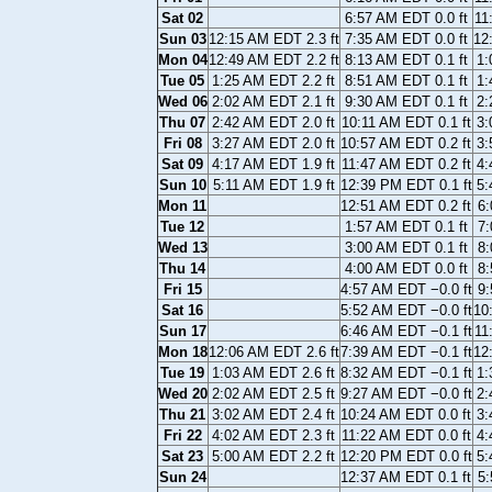
Sat 02
6:57 AM EDT 0.0 ft
11
Sun 03
12:15 AM EDT 2.3 ft
7:35 AM EDT 0.0 ft
12
Mon 04
12:49 AM EDT 2.2 ft
8:13 AM EDT 0.1 ft
1:
Tue 05
1:25 AM EDT 2.2 ft
8:51 AM EDT 0.1 ft
1:
Wed 06
2:02 AM EDT 2.1 ft
9:30 AM EDT 0.1 ft
2:
Thu 07
2:42 AM EDT 2.0 ft
10:11 AM EDT 0.1 ft
3:
Fri 08
3:27 AM EDT 2.0 ft
10:57 AM EDT 0.2 ft
3:
Sat 09
4:17 AM EDT 1.9 ft
11:47 AM EDT 0.2 ft
4:
Sun 10
5:11 AM EDT 1.9 ft
12:39 PM EDT 0.1 ft
5:
Mon 11
12:51 AM EDT 0.2 ft
6:
Tue 12
1:57 AM EDT 0.1 ft
7:
Wed 13
3:00 AM EDT 0.1 ft
8:
Thu 14
4:00 AM EDT 0.0 ft
8:
Fri 15
4:57 AM EDT −0.0 ft
9:
Sat 16
5:52 AM EDT −0.0 ft
10
Sun 17
6:46 AM EDT −0.1 ft
11
Mon 18
12:06 AM EDT 2.6 ft
7:39 AM EDT −0.1 ft
12
Tue 19
1:03 AM EDT 2.6 ft
8:32 AM EDT −0.1 ft
1:
Wed 20
2:02 AM EDT 2.5 ft
9:27 AM EDT −0.0 ft
2:
Thu 21
3:02 AM EDT 2.4 ft
10:24 AM EDT 0.0 ft
3:
Fri 22
4:02 AM EDT 2.3 ft
11:22 AM EDT 0.0 ft
4:
Sat 23
5:00 AM EDT 2.2 ft
12:20 PM EDT 0.0 ft
5:
Sun 24
12:37 AM EDT 0.1 ft
5: