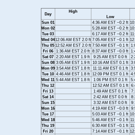
High
Day
Low
Sun 01
4:36 AM EST −0.2 ft
10
Mon 02
5:28 AM EST −0.2 ft
10
Tue 03
6:17 AM EST −0.2 ft
11
Wed 04
12:06 AM EST 2.0 ft
7:05 AM EST −0.1 ft
12
Thu 05
12:52 AM EST 2.0 ft
7:50 AM EST −0.1 ft
1:
Fri 06
1:36 AM EST 2.0 ft
8:37 AM EST −0.0 ft
1:
Sat 07
2:20 AM EST 1.9 ft
9:25 AM EST 0.0 ft
2:
Sun 08
3:05 AM EST 1.9 ft
10:16 AM EST 0.1 ft
3:
Mon 09
3:54 AM EST 1.8 ft
11:11 AM EST 0.1 ft
3:
Tue 10
4:46 AM EST 1.8 ft
12:09 PM EST 0.1 ft
4:
Wed 11
5:44 AM EST 1.8 ft
1:06 PM EST 0.1 ft
5:
Thu 12
12:52 AM EST 0.1 ft
6:
Fri 13
1:49 AM EST 0.1 ft
7:
Sat 14
2:42 AM EST 0.0 ft
8:
Sun 15
3:32 AM EST 0.0 ft
9:
Mon 16
4:19 AM EST −0.0 ft
9:
Tue 17
5:03 AM EST −0.1 ft
10
Wed 18
5:46 AM EST −0.1 ft
11
Thu 19
6:30 AM EST −0.1 ft
11
Fri 20
7:14 AM EST −0.1 ft
12