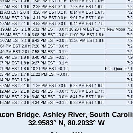
30 AM EST 1.9 ft
1:46 PM EST 0.1 ft
6:30 PM EST 1.6 ft
7:
22 AM EST 1.9 ft
2:38 PM EST 0.1 ft
7:23 PM EST 1.6 ft
7:
11 AM EST 2.0 ft
3:26 PM EST 0.1 ft
8:14 PM EST 1.6 ft
7:
58 AM EST 2.0 ft
4:11 PM EST 0.0 ft
9:01 PM EST 1.6 ft
7:
40 AM EST 2.1 ft
4:53 PM EST 0.0 ft
9:44 PM EST 1.7 ft
7:
:19 AM EST 2.1 ft
5:31 PM EST −0.0 ft
10:23 PM EST 1.7 ft
New Moon
7:
:56 AM EST 2.1 ft
6:08 PM EST −0.0 ft
11:00 PM EST 1.8 ft
7:
:30 AM EST 2.1 ft
6:43 PM EST −0.0 ft
11:36 PM EST 1.8 ft
7:
:04 PM EST 2.0 ft
7:20 PM EST −0.0 ft
7:
:40 PM EST 2.0 ft
7:58 PM EST −0.1 ft
7:
20 PM EST 1.9 ft
8:40 PM EST −0.1 ft
7:
07 PM EST 1.8 ft
9:27 PM EST −0.1 ft
7:
01 PM EST 1.8 ft
10:21 PM EST −0.1 ft
First Quarter
7:
03 PM EST 1.7 ft
11:22 PM EST −0.0 ft
7:
14 PM EST 1.6 ft
7:
59 AM EST 2.1 ft
1:36 PM EST 0.0 ft
6:28 PM EST 1.6 ft
7:
12 AM EST 2.1 ft
2:41 PM EST −0.0 ft
7:38 PM EST 1.7 ft
7:
17 AM EST 2.2 ft
3:40 PM EST −0.0 ft
8:41 PM EST 1.8 ft
7:
16 AM EST 2.3 ft
4:34 PM EST −0.1 ft
9:38 PM EST 1.9 ft
7:
con Bridge, Ashley River, South Carol
32.9583° N, 80.2033° W