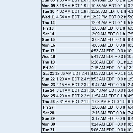
Sun 08
1:36 AM EST 2.0 ft
9:49 AM EDT 0.1 ft
2:
Mon 09
3:16 AM EDT 1.9 ft
10:35 AM EDT 0.1 ft
3:
Tue 10
4:02 AM EDT 1.9 ft
11:25 AM EDT 0.1 ft
4:
Wed 11
4:54 AM EDT 1.8 ft
12:22 PM EDT 0.2 ft
5:
Thu 12
12:01 AM EDT 0.1 ft
5:
Fri 13
1:05 AM EDT 0.1 ft
6:
Sat 14
2:09 AM EDT 0.1 ft
7:
Sun 15
3:08 AM EDT 0.1 ft
8:
Mon 16
4:03 AM EDT 0.0 ft
9:
Tue 17
4:53 AM EDT −0.0 ft
10:
Wed 18
5:41 AM EDT −0.0 ft
10:
Thu 19
6:28 AM EDT −0.1 ft
11:
Fri 20
7:15 AM EDT −0.1 ft
12:
Sat 21
12:36 AM EDT 2.4 ft
8:03 AM EDT −0.1 ft
1:
Sun 22
1:23 AM EDT 2.4 ft
8:53 AM EDT −0.0 ft
1:
Mon 23
2:15 AM EDT 2.3 ft
9:47 AM EDT 0.0 ft
2:
Tue 24
3:14 AM EDT 2.3 ft
10:48 AM EDT 0.0 ft
3:
Wed 25
4:20 AM EDT 2.2 ft
11:54 AM EDT 0.1 ft
4:
Thu 26
5:31 AM EDT 2.1 ft
1:03 PM EDT 0.1 ft
6:
Fri 27
1:06 AM EDT 0.0 ft
6:
Sat 28
2:15 AM EDT 0.0 ft
7:
Sun 29
3:17 AM EDT 0.0 ft
8:
Mon 30
4:14 AM EDT −0.0 ft
9:
Tue 31
5:06 AM EDT −0.0 ft
10: