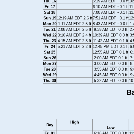
Thu 16
5:19 AM EDT −0.0 ft
10
Fri 17
6:10 AM EDT −0.1 ft
11
Sat 18
7:00 AM EDT −0.1 ft
11
Sun 19
12:19 AM EDT 2.6 ft
7:51 AM EDT −0.1 ft
12
Mon 20
1:11 AM EDT 2.5 ft
8:43 AM EDT −0.0 ft
1:
Tue 21
2:08 AM EDT 2.5 ft
9:39 AM EDT 0.0 ft
2:
Wed 22
3:10 AM EDT 2.4 ft
10:39 AM EDT 0.0 ft
3:
Thu 23
4:15 AM EDT 2.3 ft
11:42 AM EDT 0.1 ft
4:
Fri 24
5:21 AM EDT 2.2 ft
12:45 PM EDT 0.1 ft
6:
Sat 25
12:55 AM EDT 0.1 ft
6:
Sun 26
2:00 AM EDT 0.1 ft
7:
Mon 27
3:00 AM EDT 0.0 ft
8:
Tue 28
3:55 AM EDT 0.0 ft
9:
Wed 29
4:45 AM EDT 0.0 ft
9:
Thu 30
5:32 AM EDT 0.0 ft
10
Ba
High
Day
Low
Fri 01
6:16 AM EDT 0.0 ft
11