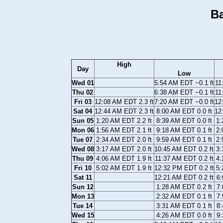
Ba
High
Day
Low
Wed 01
5:54 AM EDT −0.1 ft
11
Thu 02
6:38 AM EDT −0.1 ft
11
Fri 03
12:08 AM EDT 2.3 ft
7:20 AM EDT −0.0 ft
12
Sat 04
12:44 AM EDT 2.3 ft
8:00 AM EDT 0.0 ft
12
Sun 05
1:20 AM EDT 2.2 ft
8:39 AM EDT 0.0 ft
1:
Mon 06
1:56 AM EDT 2.1 ft
9:18 AM EDT 0.1 ft
2:
Tue 07
2:34 AM EDT 2.0 ft
9:59 AM EDT 0.1 ft
2:
Wed 08
3:17 AM EDT 2.0 ft
10:45 AM EDT 0.2 ft
3:
Thu 09
4:06 AM EDT 1.9 ft
11:37 AM EDT 0.2 ft
4:
Fri 10
5:02 AM EDT 1.9 ft
12:32 PM EDT 0.2 ft
5:
Sat 11
12:21 AM EDT 0.2 ft
6:
Sun 12
1:28 AM EDT 0.2 ft
7:
Mon 13
2:32 AM EDT 0.1 ft
7:
Tue 14
3:31 AM EDT 0.1 ft
8:
Wed 15
4:26 AM EDT 0.0 ft
9: