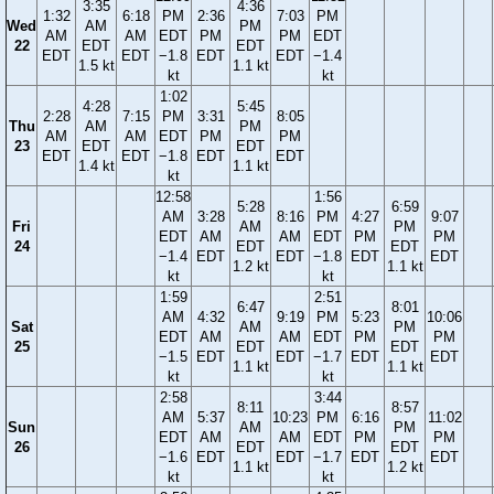
3:35
4:36
1:32
6:18
PM
2:36
7:03
PM
Wed
AM
PM
AM
AM
EDT
PM
PM
EDT
22
EDT
EDT
EDT
EDT
−1.8
EDT
EDT
−1.4
1.5 kt
1.1 kt
kt
kt
1:02
4:28
5:45
2:28
7:15
PM
3:31
8:05
Thu
AM
PM
AM
AM
EDT
PM
PM
23
EDT
EDT
EDT
EDT
−1.8
EDT
EDT
1.4 kt
1.1 kt
kt
12:58
1:56
5:28
6:59
AM
3:28
8:16
PM
4:27
9:07
Fri
AM
PM
EDT
AM
AM
EDT
PM
PM
24
EDT
EDT
−1.4
EDT
EDT
−1.8
EDT
EDT
1.2 kt
1.1 kt
kt
kt
1:59
2:51
6:47
8:01
AM
4:32
9:19
PM
5:23
10:06
Sat
AM
PM
EDT
AM
AM
EDT
PM
PM
25
EDT
EDT
−1.5
EDT
EDT
−1.7
EDT
EDT
1.1 kt
1.1 kt
kt
kt
2:58
3:44
8:11
8:57
AM
5:37
10:23
PM
6:16
11:02
Sun
AM
PM
EDT
AM
AM
EDT
PM
PM
26
EDT
EDT
−1.6
EDT
EDT
−1.7
EDT
EDT
1.1 kt
1.2 kt
kt
kt