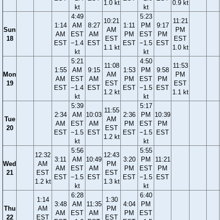
1.0 kt
0.9 kt
kt
kt
4:49
5:23
10:21
11:21
1:14
AM
8:27
1:11
PM
9:17
Sun
AM
PM
AM
EST
AM
PM
EST
PM
18
EST
EST
EST
−1.4
EST
EST
−1.5
EST
1.1 kt
1.0 kt
kt
kt
5:21
4:50
11:08
11:53
1:55
AM
9:15
1:53
PM
9:58
Mon
AM
PM
AM
EST
AM
PM
EST
PM
19
EST
EST
EST
−1.4
EST
EST
−1.5
EST
1.2 kt
1.1 kt
kt
kt
5:39
5:17
11:55
2:34
AM
10:03
2:36
PM
10:39
Tue
AM
AM
EST
AM
PM
EST
PM
20
EST
EST
−1.5
EST
EST
−1.5
EST
1.2 kt
kt
kt
5:56
5:55
12:32
12:43
3:11
AM
10:49
3:20
PM
11:21
Wed
AM
PM
AM
EST
AM
PM
EST
PM
21
EST
EST
EST
−1.5
EST
EST
−1.5
EST
1.2 kt
1.3 kt
kt
kt
6:28
6:40
1:14
1:30
3:48
AM
11:35
4:04
PM
Thu
AM
PM
AM
EST
AM
PM
EST
22
EST
EST