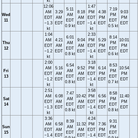
kt
12:06
1:47
5:11
7:19
AM
3:29
8:18
PM
4:38
9:03
Wed
AM
PM
EDT
AM
AM
EDT
PM
PM
11
EDT
EDT
−1.3
EDT
EDT
−1.4
EDT
EDT
0.9 kt
0.5 kt
kt
kt
1:04
2:33
6:01
8:14
AM
4:21
9:04
PM
5:29
10:01
Thu
AM
PM
EDT
AM
AM
EDT
PM
PM
12
EDT
EDT
−1.2
EDT
EDT
−1.4
EDT
EDT
0.8 kt
0.6 kt
kt
kt
2:00
3:18
6:54
8:53
AM
5:16
9:52
PM
6:14
10:54
Fri
AM
PM
EDT
AM
AM
EDT
PM
PM
13
EDT
EDT
−1.2
EDT
EDT
−1.4
EDT
EDT
0.8 kt
0.7 kt
kt
kt
2:51
3:58
7:47
8:58
AM
6:08
10:42
PM
6:56
11:40
Sat
AM
PM
EDT
AM
AM
EDT
PM
PM
14
EDT
EDT
−1.3
EDT
EDT
−1.4
EDT
EDT
0.8 kt
0.8 kt
kt
kt
3:36
4:24
8:39
9:31
AM
6:58
11:32
PM
7:36
Sun
AM
PM
EDT
AM
AM
EDT
PM
15
EDT
EDT
−1.4
EDT
EDT
−1.4
EDT
0.9 kt
0.9 kt