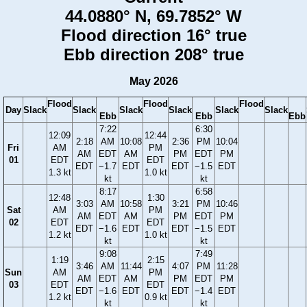
44.0880° N, 69.7852° W
Flood direction 16° true
Ebb direction 208° true
May 2026
Flood
Flood
Flood
Day
Slack
Slack
Slack
Slack
Slack
Slack
Ebb
Ebb
Ebb
7:22
6:30
12:09
12:44
2:18
AM
10:08
2:36
PM
10:04
Fri
AM
PM
AM
EDT
AM
PM
EDT
PM
01
EDT
EDT
EDT
−1.7
EDT
EDT
−1.5
EDT
1.3 kt
1.0 kt
kt
kt
8:17
6:58
12:48
1:30
3:03
AM
10:58
3:21
PM
10:46
Sat
AM
PM
AM
EDT
AM
PM
EDT
PM
02
EDT
EDT
EDT
−1.6
EDT
EDT
−1.5
EDT
1.2 kt
1.0 kt
kt
kt
9:08
7:49
1:19
2:15
3:46
AM
11:44
4:07
PM
11:28
Sun
AM
PM
AM
EDT
AM
PM
EDT
PM
03
EDT
EDT
EDT
−1.6
EDT
EDT
−1.4
EDT
1.2 kt
0.9 kt
kt
kt