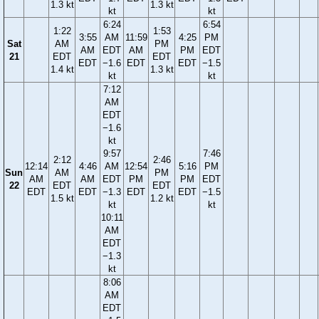
1.3 kt
1.3 kt
kt
kt
6:24
6:54
1:22
1:53
3:55
AM
11:59
4:25
PM
Sat
AM
PM
AM
EDT
AM
PM
EDT
21
EDT
EDT
EDT
−1.6
EDT
EDT
−1.5
1.4 kt
1.3 kt
kt
kt
7:12
AM
EDT
−1.6
kt
9:57
7:46
2:12
2:46
12:14
4:46
AM
12:54
5:16
PM
Sun
AM
PM
AM
AM
EDT
PM
PM
EDT
22
EDT
EDT
EDT
EDT
−1.3
EDT
EDT
−1.5
1.5 kt
1.2 kt
kt
kt
10:11
AM
EDT
−1.3
kt
8:06
AM
EDT