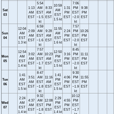
5:54
7:06
10:59
1:13
AM
8:33
1:31
PM
9:38
Sat
AM
AM
EST
AM
PM
EST
PM
03
EST
EST
−1.5
EST
EST
−2.0
EST
1.5 kt
kt
kt
6:59
7:57
12:04
11:55
2:09
AM
9:28
2:24
PM
10:26
Sun
AM
AM
AM
EST
AM
PM
EST
PM
04
EST
EST
EST
−1.6
EST
EST
−2.0
EST
1.3 kt
1.6 kt
kt
kt
7:57
8:45
12:54
12:50
3:02
AM
10:23
3:16
PM
11:11
Mon
AM
PM
AM
EST
AM
PM
EST
PM
05
EST
EST
EST
−1.7
EST
EST
−2.0
EST
1.4 kt
1.5 kt
kt
kt
8:47
9:30
1:41
1:41
3:51
AM
11:16
4:06
PM
11:55
Tue
AM
PM
AM
EST
AM
PM
EST
PM
06
EST
EST
EST
−1.8
EST
EST
−1.9
EST
1.5 kt
1.5 kt
kt
kt
9:32
10:12
2:24
2:29
4:37
AM
12:08
4:55
PM
Wed
AM
PM
AM
EST
PM
PM
EST
07
EST
EST
EST
−1.8
EST
EST
−1.7
1.4 kt
1.4 kt