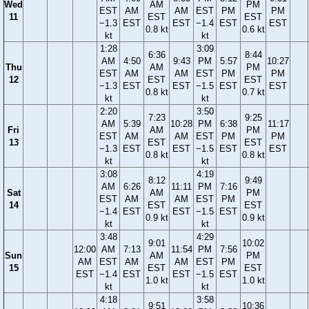
Wed
AM
PM
EST
AM
AM
EST
PM
PM
11
EST
EST
−1.3
EST
EST
−1.4
EST
EST
0.8 kt
0.6 kt
kt
kt
1:28
3:09
6:36
8:44
AM
4:50
9:43
PM
5:57
10:27
Thu
AM
PM
EST
AM
AM
EST
PM
PM
12
EST
EST
−1.3
EST
EST
−1.5
EST
EST
0.8 kt
0.7 kt
kt
kt
2:20
3:50
7:23
9:25
AM
5:39
10:28
PM
6:38
11:17
Fri
AM
PM
EST
AM
AM
EST
PM
PM
13
EST
EST
−1.3
EST
EST
−1.5
EST
EST
0.8 kt
0.8 kt
kt
kt
3:08
4:19
8:12
9:49
AM
6:26
11:11
PM
7:16
Sat
AM
PM
EST
AM
AM
EST
PM
14
EST
EST
−1.4
EST
EST
−1.5
EST
0.9 kt
0.9 kt
kt
kt
3:48
4:29
9:01
10:02
12:00
AM
7:13
11:54
PM
7:56
Sun
AM
PM
AM
EST
AM
AM
EST
PM
15
EST
EST
EST
−1.4
EST
EST
−1.5
EST
1.0 kt
1.0 kt
kt
kt
4:18
3:58
9:51
10:36