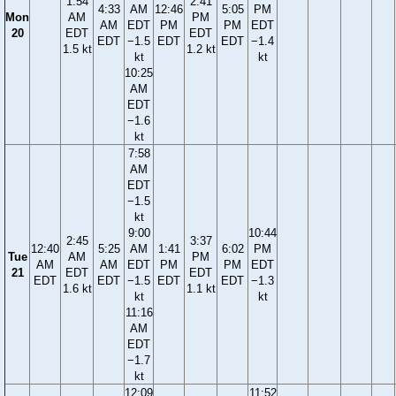
1:54
2:41
4:33
AM
12:46
5:05
PM
Mon
AM
PM
AM
EDT
PM
PM
EDT
20
EDT
EDT
EDT
−1.5
EDT
EDT
−1.4
1.5 kt
1.2 kt
kt
kt
10:25
AM
EDT
−1.6
kt
7:58
AM
EDT
−1.5
kt
9:00
10:44
2:45
3:37
12:40
5:25
AM
1:41
6:02
PM
Tue
AM
PM
AM
AM
EDT
PM
PM
EDT
21
EDT
EDT
EDT
EDT
−1.5
EDT
EDT
−1.3
1.6 kt
1.1 kt
kt
kt
11:16
AM
EDT
−1.7
kt
12:09
11:52