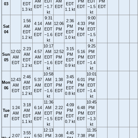
AM
EDT
AM
PM
EDT
PM
03
EDT
EDT
EDT
−1.7
EDT
EDT
−1.5
EDT
1.3 kt
1.1 kt
kt
kt
9:31
9:00
1:56
2:36
4:14
AM
12:06
4:33
PM
Sat
AM
PM
AM
EDT
PM
PM
EDT
04
EDT
EDT
EDT
−1.6
EDT
EDT
−1.5
1.2 kt
1.0 kt
kt
kt
10:17
9:25
2:23
3:15
12:02
4:57
AM
12:52
5:16
PM
Sun
AM
PM
AM
AM
EDT
PM
PM
EDT
05
EDT
EDT
EDT
EDT
−1.6
EDT
EDT
−1.4
1.2 kt
0.9 kt
kt
kt
10:58
10:01
2:46
3:45
12:43
5:37
AM
1:38
6:01
PM
Mon
AM
PM
AM
AM
EDT
PM
PM
EDT
06
EDT
EDT
EDT
EDT
−1.6
EDT
EDT
−1.4
1.2 kt
0.8 kt
kt
kt
11:36
10:45
3:18
4:09
1:24
6:14
AM
2:22
6:48
PM
Tue
AM
PM
AM
AM
EDT
PM
PM
EDT
07
EDT
EDT
EDT
EDT
−1.5
EDT
EDT
−1.3
1.1 kt
0.7 kt
kt
kt
12:13
11:35
3:55
4:45
2:07
6:50
PM
3:08
7:38
PM