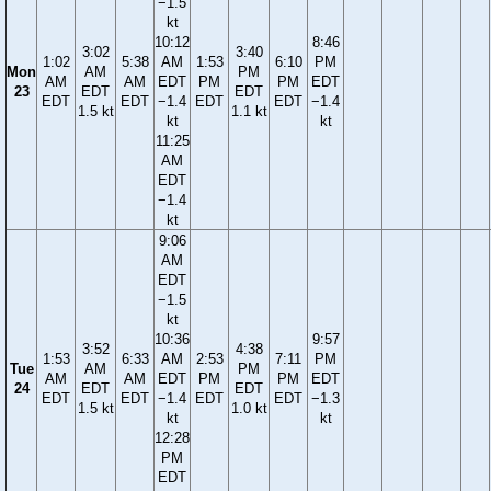
−1.5
kt
10:12
8:46
3:02
3:40
1:02
5:38
AM
1:53
6:10
PM
Mon
AM
PM
AM
AM
EDT
PM
PM
EDT
23
EDT
EDT
EDT
EDT
−1.4
EDT
EDT
−1.4
1.5 kt
1.1 kt
kt
kt
11:25
AM
EDT
−1.4
kt
9:06
AM
EDT
−1.5
kt
10:36
9:57
3:52
4:38
1:53
6:33
AM
2:53
7:11
PM
Tue
AM
PM
AM
AM
EDT
PM
PM
EDT
24
EDT
EDT
EDT
EDT
−1.4
EDT
EDT
−1.3
1.5 kt
1.0 kt
kt
kt
12:28
PM
EDT