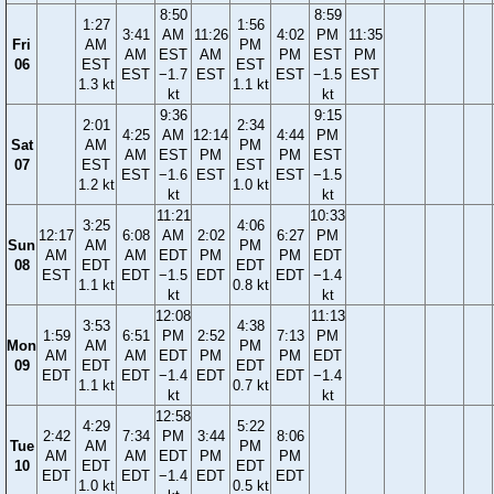
8:50
8:59
1:27
1:56
3:41
AM
11:26
4:02
PM
11:35
Fri
AM
PM
AM
EST
AM
PM
EST
PM
06
EST
EST
EST
−1.7
EST
EST
−1.5
EST
1.3 kt
1.1 kt
kt
kt
9:36
9:15
2:01
2:34
4:25
AM
12:14
4:44
PM
Sat
AM
PM
AM
EST
PM
PM
EST
07
EST
EST
EST
−1.6
EST
EST
−1.5
1.2 kt
1.0 kt
kt
kt
11:21
10:33
3:25
4:06
12:17
6:08
AM
2:02
6:27
PM
Sun
AM
PM
AM
AM
EDT
PM
PM
EDT
08
EDT
EDT
EST
EDT
−1.5
EDT
EDT
−1.4
1.1 kt
0.8 kt
kt
kt
12:08
11:13
3:53
4:38
1:59
6:51
PM
2:52
7:13
PM
Mon
AM
PM
AM
AM
EDT
PM
PM
EDT
09
EDT
EDT
EDT
EDT
−1.4
EDT
EDT
−1.4
1.1 kt
0.7 kt
kt
kt
12:58
4:29
5:22
2:42
7:34
PM
3:44
8:06
Tue
AM
PM
AM
AM
EDT
PM
PM
10
EDT
EDT
EDT
EDT
−1.4
EDT
EDT
1.0 kt
0.5 kt