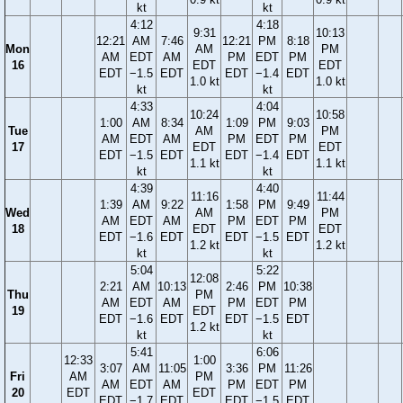
kt
kt
4:12
4:18
9:31
10:13
12:21
AM
7:46
12:21
PM
8:18
Mon
AM
PM
AM
EDT
AM
PM
EDT
PM
16
EDT
EDT
EDT
−1.5
EDT
EDT
−1.4
EDT
1.0 kt
1.0 kt
kt
kt
4:33
4:04
10:24
10:58
1:00
AM
8:34
1:09
PM
9:03
Tue
AM
PM
AM
EDT
AM
PM
EDT
PM
17
EDT
EDT
EDT
−1.5
EDT
EDT
−1.4
EDT
1.1 kt
1.1 kt
kt
kt
4:39
4:40
11:16
11:44
1:39
AM
9:22
1:58
PM
9:49
Wed
AM
PM
AM
EDT
AM
PM
EDT
PM
18
EDT
EDT
EDT
−1.6
EDT
EDT
−1.5
EDT
1.2 kt
1.2 kt
kt
kt
5:04
5:22
12:08
2:21
AM
10:13
2:46
PM
10:38
Thu
PM
AM
EDT
AM
PM
EDT
PM
19
EDT
EDT
−1.6
EDT
EDT
−1.5
EDT
1.2 kt
kt
kt
5:41
6:06
12:33
1:00
3:07
AM
11:05
3:36
PM
11:26
Fri
AM
PM
AM
EDT
AM
PM
EDT
PM
20
EDT
EDT
EDT
−1.7
EDT
EDT
−1.5
EDT