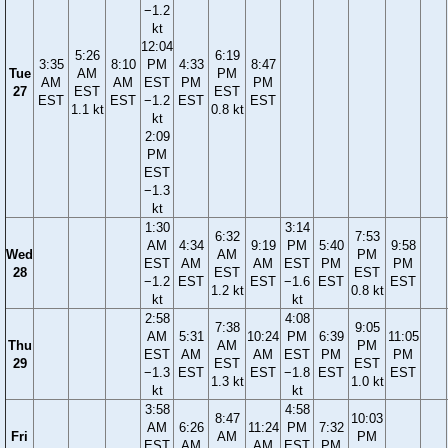
−1.2
kt
12:04
5:26
6:19
3:35
8:10
PM
4:33
8:47
Tue
AM
PM
AM
AM
EST
PM
PM
27
EST
EST
EST
EST
−1.2
EST
EST
1.1 kt
0.8 kt
kt
2:09
PM
EST
−1.3
kt
1:30
3:14
6:32
7:53
AM
4:34
9:19
PM
5:40
9:58
Wed
AM
PM
EST
AM
AM
EST
PM
PM
28
EST
EST
−1.2
EST
EST
−1.6
EST
EST
1.2 kt
0.8 kt
kt
kt
2:58
4:08
7:38
9:05
AM
5:31
10:24
PM
6:39
11:05
Thu
AM
PM
EST
AM
AM
EST
PM
PM
29
EST
EST
−1.3
EST
EST
−1.8
EST
EST
1.3 kt
1.0 kt
kt
kt
3:58
4:58
8:47
10:03
AM
6:26
11:24
PM
7:32
Fri
AM
PM
EST
AM
AM
EST
PM