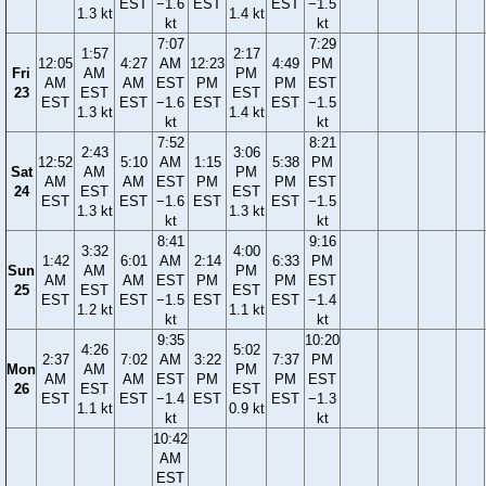
EST
−1.6
EST
EST
−1.5
1.3 kt
1.4 kt
kt
kt
7:07
7:29
1:57
2:17
12:05
4:27
AM
12:23
4:49
PM
Fri
AM
PM
AM
AM
EST
PM
PM
EST
23
EST
EST
EST
EST
−1.6
EST
EST
−1.5
1.3 kt
1.4 kt
kt
kt
7:52
8:21
2:43
3:06
12:52
5:10
AM
1:15
5:38
PM
Sat
AM
PM
AM
AM
EST
PM
PM
EST
24
EST
EST
EST
EST
−1.6
EST
EST
−1.5
1.3 kt
1.3 kt
kt
kt
8:41
9:16
3:32
4:00
1:42
6:01
AM
2:14
6:33
PM
Sun
AM
PM
AM
AM
EST
PM
PM
EST
25
EST
EST
EST
EST
−1.5
EST
EST
−1.4
1.2 kt
1.1 kt
kt
kt
9:35
10:20
4:26
5:02
2:37
7:02
AM
3:22
7:37
PM
Mon
AM
PM
AM
AM
EST
PM
PM
EST
26
EST
EST
EST
EST
−1.4
EST
EST
−1.3
1.1 kt
0.9 kt
kt
kt
10:42
AM
EST