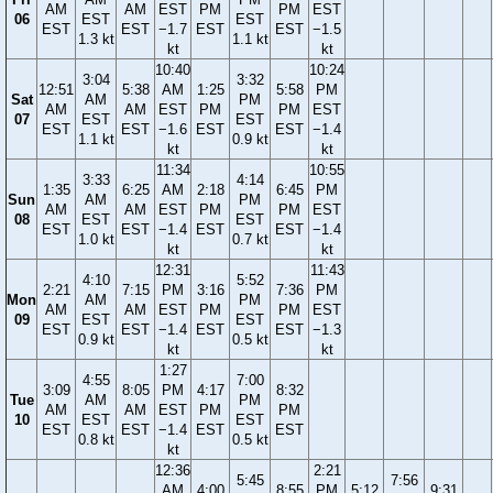
AM
AM
EST
PM
PM
EST
06
EST
EST
EST
EST
−1.7
EST
EST
−1.5
1.3 kt
1.1 kt
kt
kt
10:40
10:24
3:04
3:32
12:51
5:38
AM
1:25
5:58
PM
Sat
AM
PM
AM
AM
EST
PM
PM
EST
07
EST
EST
EST
EST
−1.6
EST
EST
−1.4
1.1 kt
0.9 kt
kt
kt
11:34
10:55
3:33
4:14
1:35
6:25
AM
2:18
6:45
PM
Sun
AM
PM
AM
AM
EST
PM
PM
EST
08
EST
EST
EST
EST
−1.4
EST
EST
−1.4
1.0 kt
0.7 kt
kt
kt
12:31
11:43
4:10
5:52
2:21
7:15
PM
3:16
7:36
PM
Mon
AM
PM
AM
AM
EST
PM
PM
EST
09
EST
EST
EST
EST
−1.4
EST
EST
−1.3
0.9 kt
0.5 kt
kt
kt
1:27
4:55
7:00
3:09
8:05
PM
4:17
8:32
Tue
AM
PM
AM
AM
EST
PM
PM
10
EST
EST
EST
EST
−1.4
EST
EST
0.8 kt
0.5 kt
kt
12:36
2:21
5:45
7:56
AM
4:00
8:55
PM
5:12
9:31