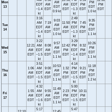
Mon
AM
PM
EDT
AM
AM
EDT
PM
PM
13
EDT
EDT
−1.4
EDT
EDT
−1.3
EDT
EDT
0.9 kt
1.0 kt
kt
kt
3:16
2:49
9:03
9:35
AM
7:19
11:50
PM
7:45
Tue
AM
PM
EDT
AM
AM
EDT
PM
14
EDT
EDT
−1.4
EDT
EDT
−1.3
EDT
1.0 kt
1.1 kt
kt
kt
3:22
3:29
9:57
10:26
12:21
AM
8:08
12:42
PM
8:32
Wed
AM
PM
AM
EDT
AM
PM
EDT
PM
15
EDT
EDT
EDT
−1.5
EDT
EDT
−1.4
EDT
1.1 kt
1.1 kt
kt
kt
3:51
4:14
10:53
11:18
1:06
AM
9:00
1:32
PM
9:21
Thu
AM
PM
AM
EDT
AM
PM
EDT
PM
16
EDT
EDT
EDT
−1.5
EDT
EDT
−1.5
EDT
1.1 kt
1.2 kt
kt
kt
4:32
5:00
11:49
1:55
AM
9:55
2:23
PM
10:11
Fri
AM
AM
EDT
AM
PM
EDT
PM
17
EDT
EDT
−1.6
EDT
EDT
−1.5
EDT
1.1 kt
kt
kt
5:17
5:47
12:10
12:45