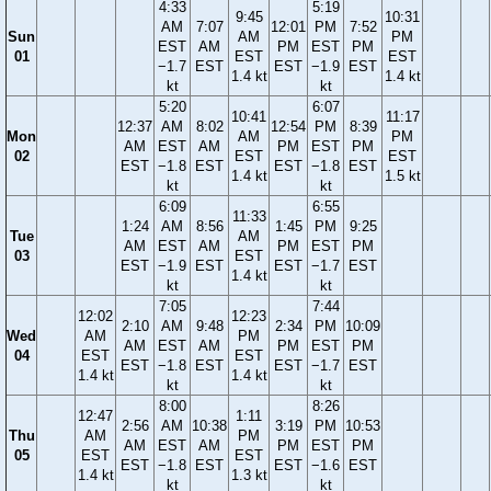
4:33
5:19
9:45
10:31
AM
7:07
12:01
PM
7:52
Sun
AM
PM
EST
AM
PM
EST
PM
01
EST
EST
−1.7
EST
EST
−1.9
EST
1.4 kt
1.4 kt
kt
kt
5:20
6:07
10:41
11:17
12:37
AM
8:02
12:54
PM
8:39
Mon
AM
PM
AM
EST
AM
PM
EST
PM
02
EST
EST
EST
−1.8
EST
EST
−1.8
EST
1.4 kt
1.5 kt
kt
kt
6:09
6:55
11:33
1:24
AM
8:56
1:45
PM
9:25
Tue
AM
AM
EST
AM
PM
EST
PM
03
EST
EST
−1.9
EST
EST
−1.7
EST
1.4 kt
kt
kt
7:05
7:44
12:02
12:23
2:10
AM
9:48
2:34
PM
10:09
Wed
AM
PM
AM
EST
AM
PM
EST
PM
04
EST
EST
EST
−1.8
EST
EST
−1.7
EST
1.4 kt
1.4 kt
kt
kt
8:00
8:26
12:47
1:11
2:56
AM
10:38
3:19
PM
10:53
Thu
AM
PM
AM
EST
AM
PM
EST
PM
05
EST
EST
EST
−1.8
EST
EST
−1.6
EST
1.4 kt
1.3 kt
kt
kt