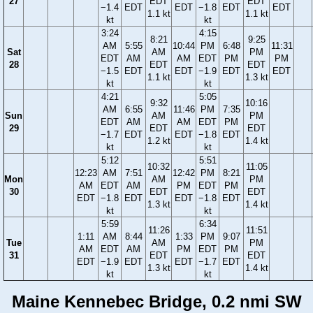
27
EDT
EDT
−1.4
EDT
EDT
−1.8
EDT
EDT
1.1 kt
1.1 kt
kt
kt
3:24
4:15
8:21
9:25
AM
5:55
10:44
PM
6:48
11:31
Sat
AM
PM
EDT
AM
AM
EDT
PM
PM
28
EDT
EDT
−1.5
EDT
EDT
−1.9
EDT
EDT
1.1 kt
1.3 kt
kt
kt
4:21
5:05
9:32
10:16
AM
6:55
11:46
PM
7:35
Sun
AM
PM
EDT
AM
AM
EDT
PM
29
EDT
EDT
−1.7
EDT
EDT
−1.8
EDT
1.2 kt
1.4 kt
kt
kt
5:12
5:51
10:32
11:05
12:23
AM
7:51
12:42
PM
8:21
Mon
AM
PM
AM
EDT
AM
PM
EDT
PM
30
EDT
EDT
EDT
−1.8
EDT
EDT
−1.8
EDT
1.3 kt
1.4 kt
kt
kt
5:59
6:34
11:26
11:51
1:11
AM
8:44
1:33
PM
9:07
Tue
AM
PM
AM
EDT
AM
PM
EDT
PM
31
EDT
EDT
EDT
−1.9
EDT
EDT
−1.7
EDT
1.3 kt
1.4 kt
kt
kt
Maine Kennebec Bridge, 0.2 nmi SW