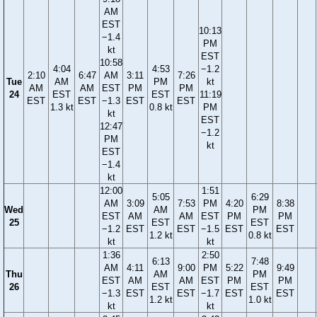
AM
EST
10:13
−1.4
PM
kt
EST
10:58
4:04
4:53
−1.2
2:10
6:47
AM
3:11
7:26
Tue
AM
PM
kt
AM
AM
EST
PM
PM
24
EST
EST
11:19
EST
EST
−1.3
EST
EST
1.3 kt
0.8 kt
PM
kt
EST
12:47
−1.2
PM
kt
EST
−1.4
kt
12:00
1:51
5:05
6:29
AM
3:09
7:53
PM
4:20
8:38
Wed
AM
PM
EST
AM
AM
EST
PM
PM
25
EST
EST
−1.2
EST
EST
−1.5
EST
EST
1.2 kt
0.8 kt
kt
kt
1:36
2:50
6:13
7:48
AM
4:11
9:00
PM
5:22
9:49
Thu
AM
PM
EST
AM
AM
EST
PM
PM
26
EST
EST
−1.3
EST
EST
−1.7
EST
EST
1.2 kt
1.0 kt
kt
kt