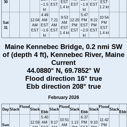
30
EST
EST
−1.5
EST
EST
−1.9
EST
1.4 kt
1.2 kt
kt
kt
4:49
5:47
9:53
10:54
12:04
AM
7:21
12:20
PM
8:22
Sat
AM
PM
AM
EST
AM
PM
EST
PM
31
EST
EST
EST
−1.6
EST
EST
−2.0
EST
1.4 kt
1.4 kt
kt
kt
Maine Kennebec Bridge, 0.2 nmi SW
of (depth 4 ft), Kennebec River, Maine
Current
44.0880° N, 69.7852° W
Flood direction 16° true
Ebb direction 208° true
February 2026
Flood
Flood
Flood
Day
Slack
Slack
Slack
Slack
Slack
Slack
Ebb
Ebb
Ebb
5:40
6:37
10:51
11:42
12:59
AM
8:17
1:13
PM
9:10
Sun
AM
PM