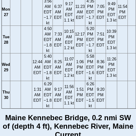
3:56
4:35
9:17
9:49
AM
6:37
11:23
PM
7:05
11:54
Mon
AM
PM
EDT
AM
AM
EDT
PM
PM
27
EDT
EDT
−1.7
EDT
EDT
−1.7
EDT
EDT
1.1 kt
1.3 kt
kt
kt
4:50
5:20
10:15
10:39
AM
7:33
12:17
PM
7:51
Tue
AM
PM
EDT
AM
PM
EDT
PM
28
EDT
EDT
−1.8
EDT
EDT
−1.7
EDT
1.2 kt
1.3 kt
kt
kt
5:40
5:58
11:07
11:26
12:44
AM
8:25
1:06
PM
8:36
Wed
AM
PM
AM
EDT
AM
PM
EDT
PM
29
EDT
EDT
EDT
−1.8
EDT
EDT
−1.6
EDT
1.2 kt
1.3 kt
kt
kt
6:29
6:26
11:56
1:31
AM
9:17
1:51
PM
9:20
Thu
AM
AM
EDT
AM
PM
EDT
PM
30
EDT
EDT
−1.8
EDT
EDT
−1.5
EDT
1.1 kt
kt
kt
Maine Kennebec Bridge, 0.2 nmi SW
of (depth 4 ft), Kennebec River, Maine
Current