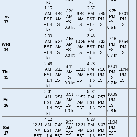
kt
kt
1:15
2:57
7:30
8:25
AM
4:40
9:40
PM
5:45
10:01
Tue
AM
PM
EST
AM
AM
EST
PM
PM
13
EST
EST
−1.4
EST
EST
−1.4
EST
EST
0.8 kt
0.6 kt
kt
kt
2:00
3:46
7:55
9:16
AM
5:27
10:29
PM
6:33
10:54
Wed
AM
PM
EST
AM
AM
EST
PM
PM
14
EST
EST
−1.4
EST
EST
−1.5
EST
EST
0.8 kt
0.7 kt
kt
kt
2:46
4:28
8:11
10:01
AM
6:11
11:13
PM
7:16
11:44
Thu
AM
PM
EST
AM
AM
EST
PM
PM
15
EST
EST
−1.4
EST
EST
−1.6
EST
EST
0.9 kt
0.7 kt
kt
kt
3:31
5:02
8:51
10:39
AM
6:54
11:52
PM
7:57
Fri
AM
PM
EST
AM
AM
EST
PM
16
EST
EST
−1.4
EST
EST
−1.6
EST
1.0 kt
0.8 kt
kt
kt
4:12
5:28
9:35
11:04
12:31
AM
7:40
12:31
PM
8:37
Sat
AM
PM
AM
EST
AM
PM
EST
PM
17
EST
EST
EST
−1.4
EST
EST
−1.6
EST