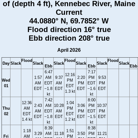
of (depth 4 ft), Kennebec River, Maine
Current
44.0880° N, 69.7852° W
Flood direction 16° true
Ebb direction 208° true
April 2026
Flood
Flood
Flood
Day
Slack
Slack
Slack
Slack
Slack
Slack
Ebb
Ebb
Ebb
6:47
7:17
12:16
1:57
AM
9:37
2:20
PM
9:53
Wed
PM
AM
EDT
AM
PM
EDT
PM
01
EDT
EDT
−1.8
EDT
EDT
−1.6
EDT
1.3 kt
kt
kt
7:42
8:00
12:36
1:04
2:43
AM
10:28
3:06
PM
10:37
Thu
AM
PM
AM
EDT
AM
PM
EDT
PM
02
EDT
EDT
EDT
−1.8
EDT
EDT
−1.5
EDT
1.4 kt
1.2 kt
kt
kt
8:39
8:38
1:18
1:51
3:29
AM
11:18
3:50
PM
11:21
Fri
AM
PM