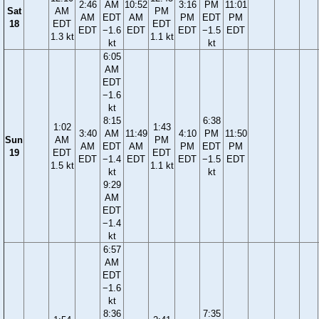
2:46
AM
10:52
3:16
PM
11:01
Sat
AM
PM
AM
EDT
AM
PM
EDT
PM
18
EDT
EDT
EDT
−1.6
EDT
EDT
−1.5
EDT
1.3 kt
1.1 kt
kt
kt
6:05
AM
EDT
−1.6
kt
8:15
6:38
1:02
1:43
3:40
AM
11:49
4:10
PM
11:50
Sun
AM
PM
AM
EDT
AM
PM
EDT
PM
19
EDT
EDT
EDT
−1.4
EDT
EDT
−1.5
EDT
1.5 kt
1.1 kt
kt
kt
9:29
AM
EDT
−1.4
kt
6:57
AM
EDT
−1.6
kt
8:36
7:35