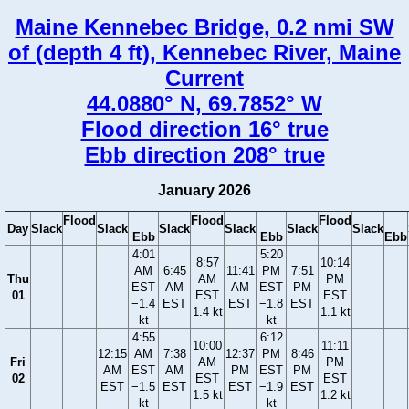
Maine Kennebec Bridge, 0.2 nmi SW
of (depth 4 ft), Kennebec River, Maine
Current
44.0880° N, 69.7852° W
Flood direction 16° true
Ebb direction 208° true
January 2026
Flood
Flood
Flood
Day
Slack
Slack
Slack
Slack
Slack
Slack
Ebb
Ebb
Ebb
4:01
5:20
8:57
10:14
AM
6:45
11:41
PM
7:51
Thu
AM
PM
EST
AM
AM
EST
PM
01
EST
EST
−1.4
EST
EST
−1.8
EST
1.4 kt
1.1 kt
kt
kt
4:55
6:12
10:00
11:11
12:15
AM
7:38
12:37
PM
8:46
Fri
AM
PM
AM
EST
AM
PM
EST
PM
02
EST
EST
EST
−1.5
EST
EST
−1.9
EST
1.5 kt
1.2 kt
kt
kt