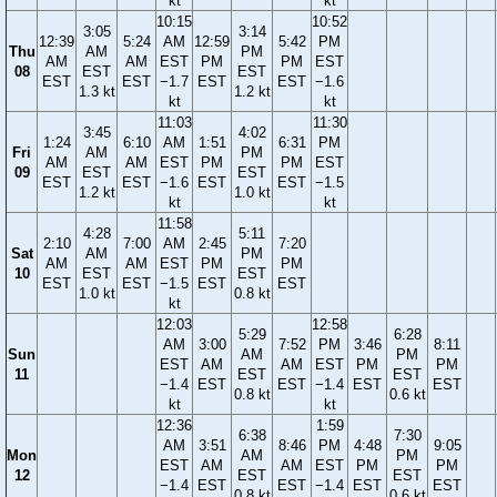
kt
kt
10:15
10:52
3:05
3:14
12:39
5:24
AM
12:59
5:42
PM
Thu
AM
PM
AM
AM
EST
PM
PM
EST
08
EST
EST
EST
EST
−1.7
EST
EST
−1.6
1.3 kt
1.2 kt
kt
kt
11:03
11:30
3:45
4:02
1:24
6:10
AM
1:51
6:31
PM
Fri
AM
PM
AM
AM
EST
PM
PM
EST
09
EST
EST
EST
EST
−1.6
EST
EST
−1.5
1.2 kt
1.0 kt
kt
kt
11:58
4:28
5:11
2:10
7:00
AM
2:45
7:20
Sat
AM
PM
AM
AM
EST
PM
PM
10
EST
EST
EST
EST
−1.5
EST
EST
1.0 kt
0.8 kt
kt
12:03
12:58
5:29
6:28
AM
3:00
7:52
PM
3:46
8:11
Sun
AM
PM
EST
AM
AM
EST
PM
PM
11
EST
EST
−1.4
EST
EST
−1.4
EST
EST
0.8 kt
0.6 kt
kt
kt
12:36
1:59
6:38
7:30
AM
3:51
8:46
PM
4:48
9:05
Mon
AM
PM
EST
AM
AM
EST
PM
PM
12
EST
EST
−1.4
EST
EST
−1.4
EST
EST
0.8 kt
0.6 kt