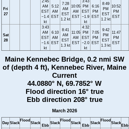
2:45
3:43
7:28
8:49
AM
5:12
10:05
PM
6:16
10:52
Fri
AM
PM
EST
AM
AM
EST
PM
PM
27
EST
EST
−1.4
EST
EST
−1.9
EST
EST
1.2 kt
1.2 kt
kt
kt
3:43
4:32
8:41
9:42
AM
6:10
11:05
PM
7:05
11:47
Sat
AM
PM
EST
AM
AM
EST
PM
PM
28
EST
EST
−1.6
EST
EST
−2.0
EST
EST
1.3 kt
1.3 kt
kt
kt
Maine Kennebec Bridge, 0.2 nmi SW
of (depth 4 ft), Kennebec River, Maine
Current
44.0880° N, 69.7852° W
Flood direction 16° true
Ebb direction 208° true
March 2026
Flood
Flood
Flood
Day
Slack
Slack
Slack
Slack
Slack
Slack
Ebb
Ebb
Ebb