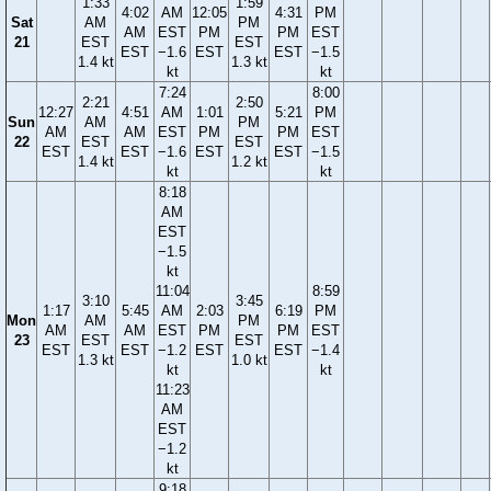
1:33
1:59
4:02
AM
12:05
4:31
PM
Sat
AM
PM
AM
EST
PM
PM
EST
21
EST
EST
EST
−1.6
EST
EST
−1.5
1.4 kt
1.3 kt
kt
kt
7:24
8:00
2:21
2:50
12:27
4:51
AM
1:01
5:21
PM
Sun
AM
PM
AM
AM
EST
PM
PM
EST
22
EST
EST
EST
EST
−1.6
EST
EST
−1.5
1.4 kt
1.2 kt
kt
kt
8:18
AM
EST
−1.5
kt
11:04
8:59
3:10
3:45
1:17
5:45
AM
2:03
6:19
PM
Mon
AM
PM
AM
AM
EST
PM
PM
EST
23
EST
EST
EST
EST
−1.2
EST
EST
−1.4
1.3 kt
1.0 kt
kt
kt
11:23
AM
EST
−1.2
kt
9:18