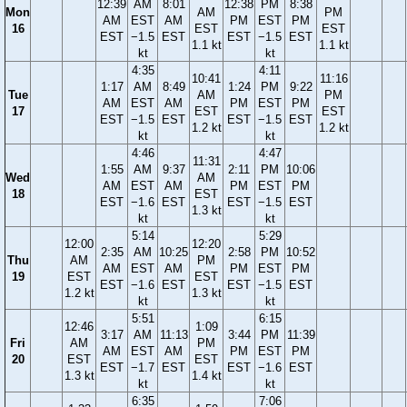
12:39
AM
8:01
12:38
PM
8:38
Mon
AM
PM
AM
EST
AM
PM
EST
PM
16
EST
EST
EST
−1.5
EST
EST
−1.5
EST
1.1 kt
1.1 kt
kt
kt
4:35
4:11
10:41
11:16
1:17
AM
8:49
1:24
PM
9:22
Tue
AM
PM
AM
EST
AM
PM
EST
PM
17
EST
EST
EST
−1.5
EST
EST
−1.5
EST
1.2 kt
1.2 kt
kt
kt
4:46
4:47
11:31
1:55
AM
9:37
2:11
PM
10:06
Wed
AM
AM
EST
AM
PM
EST
PM
18
EST
EST
−1.6
EST
EST
−1.5
EST
1.3 kt
kt
kt
5:14
5:29
12:00
12:20
2:35
AM
10:25
2:58
PM
10:52
Thu
AM
PM
AM
EST
AM
PM
EST
PM
19
EST
EST
EST
−1.6
EST
EST
−1.5
EST
1.2 kt
1.3 kt
kt
kt
5:51
6:15
12:46
1:09
3:17
AM
11:13
3:44
PM
11:39
Fri
AM
PM
AM
EST
AM
PM
EST
PM
20
EST
EST
EST
−1.7
EST
EST
−1.6
EST
1.3 kt
1.4 kt
kt
kt
6:35
7:06