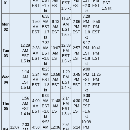
AM
EST
AM
PM
EST
PM
01
EST
EST
EST
−1.7
EST
EST
−2.0
EST
1.5 kt
1.5 kt
kt
kt
6:35
7:28
11:46
1:50
AM
9:13
2:06
PM
9:56
Mon
AM
AM
EST
AM
PM
EST
PM
02
EST
EST
−1.7
EST
EST
−1.9
EST
1.5 kt
kt
kt
7:32
8:17
12:29
12:39
2:38
AM
10:07
2:57
PM
10:41
Tue
AM
PM
AM
EST
AM
PM
EST
PM
03
EST
EST
EST
−1.8
EST
EST
−1.8
EST
1.5 kt
1.5 kt
kt
kt
8:23
9:00
1:14
1:29
3:24
AM
10:58
3:45
PM
11:25
Wed
AM
PM
AM
EST
AM
PM
EST
PM
04
EST
EST
EST
−1.8
EST
EST
−1.7
EST
1.5 kt
1.4 kt
kt
kt
9:09
9:38
1:56
2:14
4:09
AM
11:48
4:30
PM
Thu
AM
PM
AM
EST
AM
PM
EST
05
EST
EST
EST
−1.8
EST
EST
−1.6
1.4 kt
1.3 kt
kt
kt
9:53
10:08
2:33
2:54
12:07
4:53
AM
12:36
5:14
PM
Fri
AM
PM