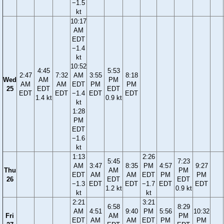
−1.5
kt
10:17
AM
EDT
−1.4
kt
10:52
4:45
5:53
2:47
7:32
AM
3:55
8:18
Wed
AM
PM
AM
AM
EDT
PM
PM
25
EDT
EDT
EDT
EDT
−1.4
EDT
EDT
1.4 kt
0.9 kt
kt
1:28
PM
EDT
−1.6
kt
1:13
2:26
5:45
7:23
AM
3:47
8:35
PM
4:57
9:27
Thu
AM
PM
EDT
AM
AM
EDT
PM
PM
26
EDT
EDT
−1.3
EDT
EDT
−1.7
EDT
EDT
1.2 kt
0.9 kt
kt
kt
2:21
3:21
6:58
8:29
AM
4:51
9:40
PM
5:56
10:32
Fri
AM
PM
EDT
AM
AM
EDT
PM
PM