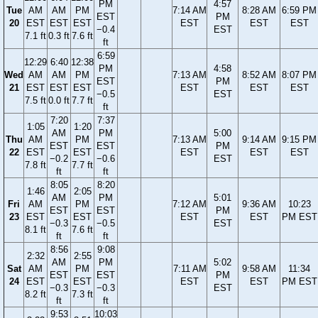
PM
4:57
Tue
AM
AM
PM
7:14 AM
8:28 AM
6:59 PM
EST
PM
20
EST
EST
EST
EST
EST
EST
−0.4
EST
7.1 ft
0.3 ft
7.6 ft
ft
6:59
12:29
6:40
12:38
PM
4:58
Wed
AM
AM
PM
7:13 AM
8:52 AM
8:07 PM
EST
PM
21
EST
EST
EST
EST
EST
EST
−0.5
EST
7.5 ft
0.0 ft
7.7 ft
ft
7:20
7:37
1:05
1:20
AM
PM
5:00
Thu
AM
PM
7:13 AM
9:14 AM
9:15 PM
EST
EST
PM
22
EST
EST
EST
EST
EST
−0.2
−0.6
EST
7.8 ft
7.7 ft
ft
ft
8:05
8:20
1:46
2:05
AM
PM
5:01
Fri
AM
PM
7:12 AM
9:36 AM
10:23
EST
EST
PM
23
EST
EST
EST
EST
PM EST
−0.3
−0.5
EST
8.1 ft
7.6 ft
ft
ft
8:56
9:08
2:32
2:55
AM
PM
5:02
Sat
AM
PM
7:11 AM
9:58 AM
11:34
EST
EST
PM
24
EST
EST
EST
EST
PM EST
−0.3
−0.3
EST
8.2 ft
7.3 ft
ft
ft
9:53
10:03