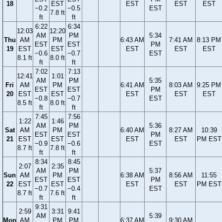
18
EST
EST
EST
EST
−0.2
−0.5
EST
7.8 ft
ft
ft
6:22
6:34
12:03
12:20
AM
PM
5:34
Thu
AM
PM
6:43 AM
7:41 AM
8:13 PM
EST
EST
PM
19
EST
EST
EST
EST
EST
−0.6
−0.7
EST
8.1 ft
8.0 ft
ft
ft
7:02
7:13
12:41
1:01
AM
PM
5:35
Fri
AM
PM
6:41 AM
8:03 AM
9:25 PM
EST
EST
PM
20
EST
EST
EST
EST
EST
−0.8
−0.7
EST
8.5 ft
8.0 ft
ft
ft
7:45
7:56
1:22
1:46
AM
PM
5:36
Sat
AM
PM
6:40 AM
8:27 AM
10:39
EST
EST
PM
21
EST
EST
EST
EST
PM EST
−0.9
−0.6
EST
8.7 ft
7.8 ft
ft
ft
8:34
8:45
2:07
2:35
AM
PM
5:37
Sun
AM
PM
6:38 AM
8:56 AM
11:55
EST
EST
PM
22
EST
EST
EST
EST
PM EST
−0.7
−0.4
EST
8.7 ft
7.6 ft
ft
ft
9:31
2:59
3:31
9:41
AM
5:39
Mon
AM
PM
PM
6:37 AM
9:30 AM