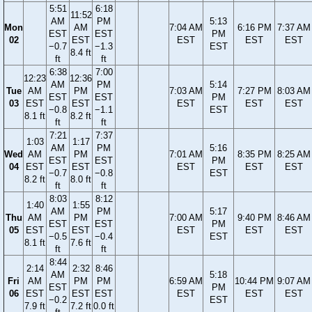
5:51
6:18
11:52
AM
PM
5:13
Mon
AM
7:04 AM
6:16 PM
7:37 AM
EST
EST
PM
02
EST
EST
EST
EST
−0.7
−1.3
EST
8.4 ft
ft
ft
6:38
7:00
12:23
12:36
AM
PM
5:14
Tue
AM
PM
7:03 AM
7:27 PM
8:03 AM
EST
EST
PM
03
EST
EST
EST
EST
EST
−0.8
−1.1
EST
8.1 ft
8.2 ft
ft
ft
7:21
7:37
1:03
1:17
AM
PM
5:16
Wed
AM
PM
7:01 AM
8:35 PM
8:25 AM
EST
EST
PM
04
EST
EST
EST
EST
EST
−0.7
−0.8
EST
8.2 ft
8.0 ft
ft
ft
8:03
8:12
1:40
1:55
AM
PM
5:17
Thu
AM
PM
7:00 AM
9:40 PM
8:46 AM
EST
EST
PM
05
EST
EST
EST
EST
EST
−0.5
−0.4
EST
8.1 ft
7.6 ft
ft
ft
8:44
2:14
2:32
8:46
AM
5:18
Fri
AM
PM
PM
6:59 AM
10:44 PM
9:07 AM
EST
PM
06
EST
EST
EST
EST
EST
EST
−0.2
EST
7.9 ft
7.2 ft
0.0 ft