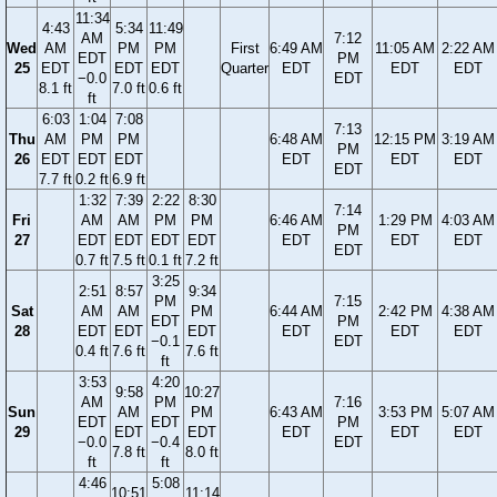
11:34
4:43
5:34
11:49
AM
7:12
Wed
AM
PM
PM
First
6:49 AM
11:05 AM
2:22 AM
EDT
PM
25
EDT
EDT
EDT
Quarter
EDT
EDT
EDT
−0.0
EDT
8.1 ft
7.0 ft
0.6 ft
ft
6:03
1:04
7:08
7:13
Thu
AM
PM
PM
6:48 AM
12:15 PM
3:19 AM
PM
26
EDT
EDT
EDT
EDT
EDT
EDT
EDT
7.7 ft
0.2 ft
6.9 ft
1:32
7:39
2:22
8:30
7:14
Fri
AM
AM
PM
PM
6:46 AM
1:29 PM
4:03 AM
PM
27
EDT
EDT
EDT
EDT
EDT
EDT
EDT
EDT
0.7 ft
7.5 ft
0.1 ft
7.2 ft
3:25
2:51
8:57
9:34
PM
7:15
Sat
AM
AM
PM
6:44 AM
2:42 PM
4:38 AM
EDT
PM
28
EDT
EDT
EDT
EDT
EDT
EDT
−0.1
EDT
0.4 ft
7.6 ft
7.6 ft
ft
3:53
4:20
9:58
10:27
AM
PM
7:16
Sun
AM
PM
6:43 AM
3:53 PM
5:07 AM
EDT
EDT
PM
29
EDT
EDT
EDT
EDT
EDT
−0.0
−0.4
EDT
7.8 ft
8.0 ft
ft
ft
4:46
5:08
10:51
11:14