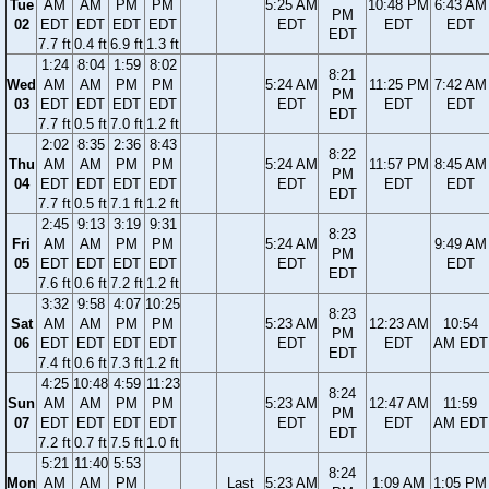
Tue
AM
AM
PM
PM
5:25 AM
10:48 PM
6:43 AM
PM
02
EDT
EDT
EDT
EDT
EDT
EDT
EDT
EDT
7.7 ft
0.4 ft
6.9 ft
1.3 ft
1:24
8:04
1:59
8:02
8:21
Wed
AM
AM
PM
PM
5:24 AM
11:25 PM
7:42 AM
PM
03
EDT
EDT
EDT
EDT
EDT
EDT
EDT
EDT
7.7 ft
0.5 ft
7.0 ft
1.2 ft
2:02
8:35
2:36
8:43
8:22
Thu
AM
AM
PM
PM
5:24 AM
11:57 PM
8:45 AM
PM
04
EDT
EDT
EDT
EDT
EDT
EDT
EDT
EDT
7.7 ft
0.5 ft
7.1 ft
1.2 ft
2:45
9:13
3:19
9:31
8:23
Fri
AM
AM
PM
PM
5:24 AM
9:49 AM
PM
05
EDT
EDT
EDT
EDT
EDT
EDT
EDT
7.6 ft
0.6 ft
7.2 ft
1.2 ft
3:32
9:58
4:07
10:25
8:23
Sat
AM
AM
PM
PM
5:23 AM
12:23 AM
10:54
PM
06
EDT
EDT
EDT
EDT
EDT
EDT
AM EDT
EDT
7.4 ft
0.6 ft
7.3 ft
1.2 ft
4:25
10:48
4:59
11:23
8:24
Sun
AM
AM
PM
PM
5:23 AM
12:47 AM
11:59
PM
07
EDT
EDT
EDT
EDT
EDT
EDT
AM EDT
EDT
7.2 ft
0.7 ft
7.5 ft
1.0 ft
5:21
11:40
5:53
8:24
Mon
AM
AM
PM
Last
5:23 AM
1:09 AM
1:05 PM