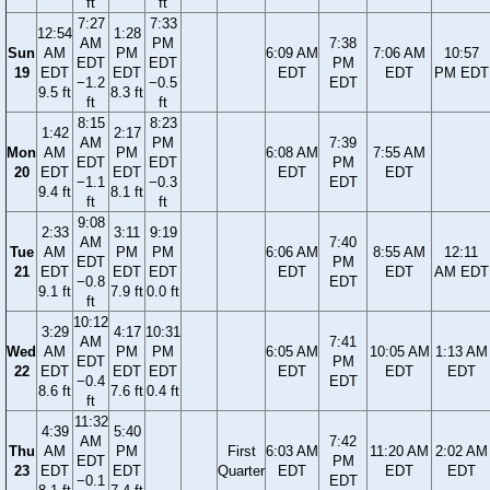
ft
ft
7:27
7:33
12:54
1:28
AM
PM
7:38
Sun
AM
PM
6:09 AM
7:06 AM
10:57
EDT
EDT
PM
19
EDT
EDT
EDT
EDT
PM EDT
−1.2
−0.5
EDT
9.5 ft
8.3 ft
ft
ft
8:15
8:23
1:42
2:17
AM
PM
7:39
Mon
AM
PM
6:08 AM
7:55 AM
EDT
EDT
PM
20
EDT
EDT
EDT
EDT
−1.1
−0.3
EDT
9.4 ft
8.1 ft
ft
ft
9:08
2:33
3:11
9:19
AM
7:40
Tue
AM
PM
PM
6:06 AM
8:55 AM
12:11
EDT
PM
21
EDT
EDT
EDT
EDT
EDT
AM EDT
−0.8
EDT
9.1 ft
7.9 ft
0.0 ft
ft
10:12
3:29
4:17
10:31
AM
7:41
Wed
AM
PM
PM
6:05 AM
10:05 AM
1:13 AM
EDT
PM
22
EDT
EDT
EDT
EDT
EDT
EDT
−0.4
EDT
8.6 ft
7.6 ft
0.4 ft
ft
11:32
4:39
5:40
AM
7:42
Thu
AM
PM
First
6:03 AM
11:20 AM
2:02 AM
EDT
PM
23
EDT
EDT
Quarter
EDT
EDT
EDT
−0.1
EDT