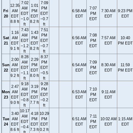
7:02
7:09
12:35
1:01
AM
PM
7:07
Fri
AM
PM
6:58 AM
7:30 AM
9:23 PM
EDT
EDT
PM
20
EDT
EDT
EDT
EDT
EDT
−1.0
−0.7
EDT
8.8 ft
8.2 ft
ft
ft
7:43
7:51
1:16
1:43
AM
PM
7:08
Sat
AM
PM
6:56 AM
7:57 AM
10:40
EDT
EDT
PM
21
EDT
EDT
EDT
EDT
PM EDT
−1.2
−0.7
EDT
9.1 ft
8.2 ft
ft
ft
8:28
8:37
2:00
2:29
AM
PM
7:09
Sun
AM
PM
6:54 AM
8:30 AM
11:59
EDT
EDT
PM
22
EDT
EDT
EDT
EDT
PM EDT
−1.1
−0.5
EDT
9.2 ft
8.0 ft
ft
ft
9:18
9:28
2:47
3:19
AM
PM
7:10
Mon
AM
PM
6:53 AM
9:11 AM
EDT
EDT
PM
23
EDT
EDT
EDT
EDT
−0.8
−0.2
EDT
9.0 ft
7.7 ft
ft
ft
10:17
3:40
4:18
10:29
AM
7:11
Tue
AM
PM
PM
6:51 AM
10:02 AM
1:15 AM
EDT
PM
24
EDT
EDT
EDT
EDT
EDT
EDT
−0.4
EDT
8.6 ft
7.3 ft
0.2 ft
ft