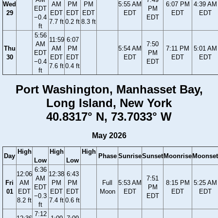
Wed
AM
PM
PM
5:55 AM
6:07 PM
4:39 AM
EDT
PM
29
EDT
EDT
EDT
EDT
EDT
EDT
−0.4
EDT
7.7 ft
0.2 ft
8.3 ft
ft
5:56
11:59
6:07
AM
7:50
Thu
AM
PM
5:54 AM
7:11 PM
5:01 AM
EDT
PM
30
EDT
EDT
EDT
EDT
EDT
−0.4
EDT
7.6 ft
0.4 ft
ft
Port Washington, Manhasset Bay,
Long Island, New York
40.8317° N, 73.7033° W
May 2026
High
High
High
Day
Phase
Sunrise
Sunset
Moonrise
Moonset
Low
Low
6:36
12:06
12:38
6:43
AM
7:51
Fri
AM
PM
PM
Full
5:53 AM
8:15 PM
5:25 AM
EDT
PM
01
EDT
EDT
EDT
Moon
EDT
EDT
EDT
−0.3
EDT
8.2 ft
7.4 ft
0.6 ft
ft
7:12