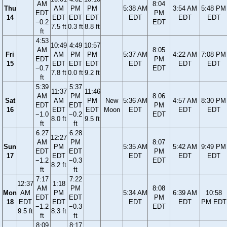
AM
8:04
Thu
AM
PM
PM
5:38 AM
3:54 AM
5:48 PM
EDT
PM
14
EDT
EDT
EDT
EDT
EDT
EDT
−0.2
EDT
7.5 ft
0.3 ft
8.8 ft
ft
4:53
10:49
4:49
10:57
AM
8:05
Fri
AM
PM
PM
5:37 AM
4:22 AM
7:08 PM
EDT
PM
15
EDT
EDT
EDT
EDT
EDT
EDT
−0.7
EDT
7.8 ft
0.0 ft
9.2 ft
ft
5:39
5:37
11:37
11:46
AM
PM
8:06
Sat
AM
PM
New
5:36 AM
4:57 AM
8:30 PM
EDT
EDT
PM
16
EDT
EDT
Moon
EDT
EDT
EDT
−1.0
−0.2
EDT
8.0 ft
9.5 ft
ft
ft
6:27
6:28
12:27
AM
PM
8:07
Sun
PM
5:35 AM
5:42 AM
9:49 PM
EDT
EDT
PM
17
EDT
EDT
EDT
EDT
−1.2
−0.3
EDT
8.2 ft
ft
ft
7:17
7:22
12:37
1:18
AM
PM
8:08
Mon
AM
PM
5:34 AM
6:39 AM
10:58
EDT
EDT
PM
18
EDT
EDT
EDT
EDT
PM EDT
−1.2
−0.3
EDT
9.5 ft
8.3 ft
ft
ft
8:09
8:17