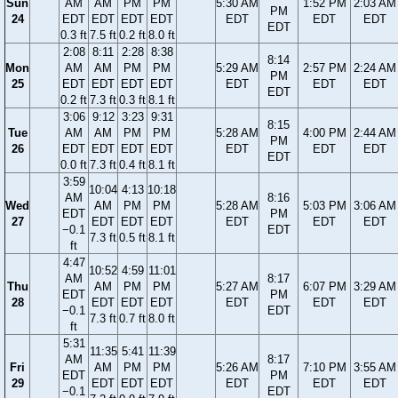
Sun
AM
AM
PM
PM
5:30 AM
1:52 PM
2:03 AM
PM
24
EDT
EDT
EDT
EDT
EDT
EDT
EDT
EDT
0.3 ft
7.5 ft
0.2 ft
8.0 ft
2:08
8:11
2:28
8:38
8:14
Mon
AM
AM
PM
PM
5:29 AM
2:57 PM
2:24 AM
PM
25
EDT
EDT
EDT
EDT
EDT
EDT
EDT
EDT
0.2 ft
7.3 ft
0.3 ft
8.1 ft
3:06
9:12
3:23
9:31
8:15
Tue
AM
AM
PM
PM
5:28 AM
4:00 PM
2:44 AM
PM
26
EDT
EDT
EDT
EDT
EDT
EDT
EDT
EDT
0.0 ft
7.3 ft
0.4 ft
8.1 ft
3:59
10:04
4:13
10:18
AM
8:16
Wed
AM
PM
PM
5:28 AM
5:03 PM
3:06 AM
EDT
PM
27
EDT
EDT
EDT
EDT
EDT
EDT
−0.1
EDT
7.3 ft
0.5 ft
8.1 ft
ft
4:47
10:52
4:59
11:01
AM
8:17
Thu
AM
PM
PM
5:27 AM
6:07 PM
3:29 AM
EDT
PM
28
EDT
EDT
EDT
EDT
EDT
EDT
−0.1
EDT
7.3 ft
0.7 ft
8.0 ft
ft
5:31
11:35
5:41
11:39
AM
8:17
Fri
AM
PM
PM
5:26 AM
7:10 PM
3:55 AM
EDT
PM
29
EDT
EDT
EDT
EDT
EDT
EDT
−0.1
EDT