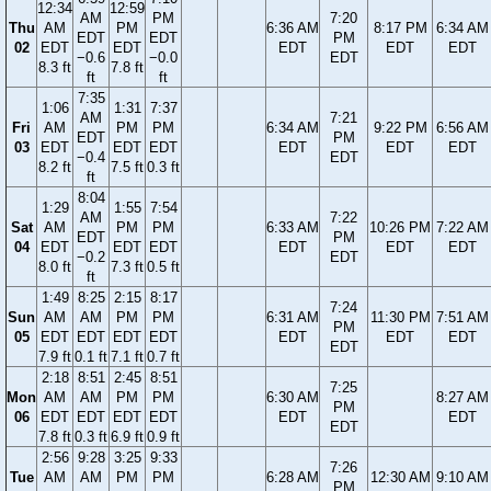
12:34
12:59
AM
PM
7:20
Thu
AM
PM
6:36 AM
8:17 PM
6:34 AM
EDT
EDT
PM
02
EDT
EDT
EDT
EDT
EDT
−0.6
−0.0
EDT
8.3 ft
7.8 ft
ft
ft
7:35
1:06
1:31
7:37
AM
7:21
Fri
AM
PM
PM
6:34 AM
9:22 PM
6:56 AM
EDT
PM
03
EDT
EDT
EDT
EDT
EDT
EDT
−0.4
EDT
8.2 ft
7.5 ft
0.3 ft
ft
8:04
1:29
1:55
7:54
AM
7:22
Sat
AM
PM
PM
6:33 AM
10:26 PM
7:22 AM
EDT
PM
04
EDT
EDT
EDT
EDT
EDT
EDT
−0.2
EDT
8.0 ft
7.3 ft
0.5 ft
ft
1:49
8:25
2:15
8:17
7:24
Sun
AM
AM
PM
PM
6:31 AM
11:30 PM
7:51 AM
PM
05
EDT
EDT
EDT
EDT
EDT
EDT
EDT
EDT
7.9 ft
0.1 ft
7.1 ft
0.7 ft
2:18
8:51
2:45
8:51
7:25
Mon
AM
AM
PM
PM
6:30 AM
8:27 AM
PM
06
EDT
EDT
EDT
EDT
EDT
EDT
EDT
7.8 ft
0.3 ft
6.9 ft
0.9 ft
2:56
9:28
3:25
9:33
7:26
Tue
AM
AM
PM
PM
6:28 AM
12:30 AM
9:10 AM
PM