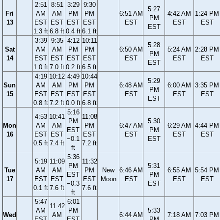
2:51
8:51
3:29
9:30
5:27
Fri
AM
AM
PM
PM
6:51 AM
4:42 AM
1:24 PM
PM
13
EST
EST
EST
EST
EST
EST
EST
EST
1.3 ft
6.8 ft
0.4 ft
6.1 ft
3:39
9:35
4:12
10:11
5:28
Sat
AM
AM
PM
PM
6:50 AM
5:24 AM
2:28 PM
PM
14
EST
EST
EST
EST
EST
EST
EST
EST
1.0 ft
7.0 ft
0.2 ft
6.5 ft
4:19
10:12
4:49
10:44
5:29
Sun
AM
AM
PM
PM
6:48 AM
6:00 AM
3:35 PM
PM
15
EST
EST
EST
EST
EST
EST
EST
EST
0.8 ft
7.2 ft
0.0 ft
6.8 ft
5:16
4:53
10:41
11:08
PM
5:30
Mon
AM
AM
PM
6:47 AM
6:29 AM
4:44 PM
EST
PM
16
EST
EST
EST
EST
EST
EST
−0.1
EST
0.5 ft
7.4 ft
7.2 ft
ft
5:36
5:19
11:09
11:32
PM
5:31
Tue
AM
AM
PM
New
6:46 AM
6:55 AM
5:54 PM
EST
PM
17
EST
EST
EST
Moon
EST
EST
EST
−0.3
EST
0.1 ft
7.6 ft
7.6 ft
ft
5:47
6:01
11:42
AM
PM
5:33
Wed
AM
6:44 AM
7:18 AM
7:03 PM
EST
EST
PM