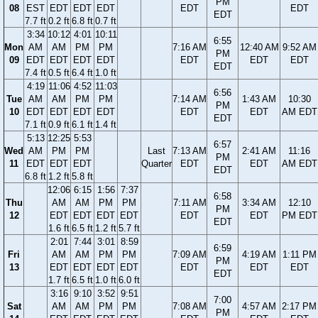
PM
08
EST
EDT
EDT
EDT
EDT
EDT
EDT
7.7 ft
0.2 ft
6.8 ft
0.7 ft
3:34
10:12
4:01
10:11
6:55
Mon
AM
AM
PM
PM
7:16 AM
12:40 AM
9:52 AM
PM
09
EDT
EDT
EDT
EDT
EDT
EDT
EDT
EDT
7.4 ft
0.5 ft
6.4 ft
1.0 ft
4:19
11:06
4:52
11:03
6:56
Tue
AM
AM
PM
PM
7:14 AM
1:43 AM
10:30
PM
10
EDT
EDT
EDT
EDT
EDT
EDT
AM EDT
EDT
7.1 ft
0.9 ft
6.1 ft
1.4 ft
5:13
12:25
5:53
6:57
Wed
AM
PM
PM
Last
7:13 AM
2:41 AM
11:16
PM
11
EDT
EDT
EDT
Quarter
EDT
EDT
AM EDT
EDT
6.8 ft
1.2 ft
5.8 ft
12:06
6:15
1:56
7:37
6:58
Thu
AM
AM
PM
PM
7:11 AM
3:34 AM
12:10
PM
12
EDT
EDT
EDT
EDT
EDT
EDT
PM EDT
EDT
1.6 ft
6.5 ft
1.2 ft
5.7 ft
2:01
7:44
3:01
8:59
6:59
Fri
AM
AM
PM
PM
7:09 AM
4:19 AM
1:11 PM
PM
13
EDT
EDT
EDT
EDT
EDT
EDT
EDT
EDT
1.7 ft
6.5 ft
1.0 ft
6.0 ft
3:16
9:10
3:52
9:51
7:00
Sat
AM
AM
PM
PM
7:08 AM
4:57 AM
2:17 PM
PM