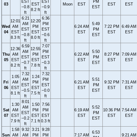
EST
EST
PM
03
EST
Moon
EST
EST
EST
−0.8
−0.9
EST
8.2 ft
ft
ft
6:21
6:36
12:01
12:20
AM
PM
5:49
Wed
AM
PM
6:24 AM
7:22 PM
6:49 AM
EST
EST
PM
04
EST
EST
EST
EST
EST
−0.8
−0.6
EST
8.3 ft
8.0 ft
ft
ft
6:59
7:07
12:36
12:55
AM
PM
5:50
Thu
AM
PM
6:22 AM
8:27 PM
7:09 AM
EST
EST
PM
05
EST
EST
EST
EST
EST
−0.7
−0.3
EST
8.2 ft
7.8 ft
ft
ft
7:32
7:32
1:05
1:24
AM
PM
5:51
Fri
AM
PM
6:21 AM
9:32 PM
7:31 AM
EST
EST
PM
06
EST
EST
EST
EST
EST
−0.5
−0.0
EST
8.1 ft
7.5 ft
ft
ft
8:01
1:30
1:50
7:56
AM
5:52
Sat
AM
PM
PM
6:19 AM
10:36 PM
7:54 AM
EST
PM
07
EST
EST
EST
EST
EST
EST
−0.2
EST
7.9 ft
7.1 ft
0.3 ft
ft
1:58
9:32
3:21
9:28
6:53
Sun
AM
AM
PM
PM
7:17 AM
9:21 AM