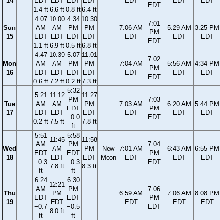
14
EDT
EDT
EDT
EDT
EDT
EDT
EDT
EDT
1.4 ft
6.6 ft
0.8 ft
6.4 ft
4:07
10:00
4:34
10:30
7:01
Sun
AM
AM
PM
PM
7:06 AM
5:29 AM
3:25 PM
PM
15
EDT
EDT
EDT
EDT
EDT
EDT
EDT
EDT
1.1 ft
6.9 ft
0.5 ft
6.8 ft
4:47
10:39
5:07
11:01
7:02
Mon
AM
AM
PM
PM
7:04 AM
5:56 AM
4:34 PM
PM
16
EDT
EDT
EDT
EDT
EDT
EDT
EDT
EDT
0.6 ft
7.2 ft
0.2 ft
7.3 ft
5:32
5:21
11:12
11:27
PM
7:03
Tue
AM
AM
PM
7:03 AM
6:20 AM
5:44 PM
EDT
PM
17
EDT
EDT
EDT
EDT
EDT
EDT
−0.0
EDT
0.2 ft
7.5 ft
7.8 ft
ft
5:51
5:58
11:45
11:58
AM
PM
7:04
Wed
AM
PM
New
7:01 AM
6:43 AM
6:55 PM
EDT
EDT
PM
18
EDT
EDT
Moon
EDT
EDT
EDT
−0.3
−0.3
EDT
7.8 ft
8.3 ft
ft
ft
6:24
6:30
12:21
AM
PM
7:06
Thu
PM
6:59 AM
7:06 AM
8:08 PM
EDT
EDT
PM
19
EDT
EDT
EDT
EDT
−0.7
−0.5
EDT
8.0 ft
ft
ft