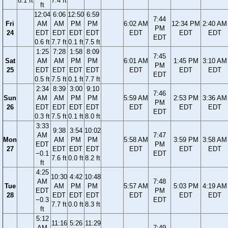
8.1 ft
7.4 ft
ft
12:04
6:06
12:50
6:59
7:44
Fri
AM
AM
PM
PM
6:02 AM
12:34 PM
2:40 AM
PM
24
EDT
EDT
EDT
EDT
EDT
EDT
EDT
EDT
0.6 ft
7.7 ft
0.1 ft
7.5 ft
1:25
7:28
1:58
8:09
7:45
Sat
AM
AM
PM
PM
6:01 AM
1:45 PM
3:10 AM
PM
25
EDT
EDT
EDT
EDT
EDT
EDT
EDT
EDT
0.5 ft
7.5 ft
0.1 ft
7.7 ft
2:34
8:39
3:00
9:10
7:46
Sun
AM
AM
PM
PM
5:59 AM
2:53 PM
3:36 AM
PM
26
EDT
EDT
EDT
EDT
EDT
EDT
EDT
EDT
0.3 ft
7.5 ft
0.1 ft
8.0 ft
3:33
9:38
3:54
10:02
AM
7:47
Mon
AM
PM
PM
5:58 AM
3:59 PM
3:58 AM
EDT
PM
27
EDT
EDT
EDT
EDT
EDT
EDT
−0.1
EDT
7.6 ft
0.0 ft
8.2 ft
ft
4:25
10:30
4:42
10:48
AM
7:48
Tue
AM
PM
PM
5:57 AM
5:03 PM
4:19 AM
EDT
PM
28
EDT
EDT
EDT
EDT
EDT
EDT
−0.3
EDT
7.7 ft
0.0 ft
8.3 ft
ft
5:12
11:16
5:26
11:29
AM
7:49