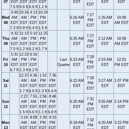
07
EDT
EDT
EDT
EDT
EDT
EDT
EDT
EDT
7.6 ft
0.6 ft
6.6 ft
1.2 ft
3:40
10:16
4:13
10:24
7:27
Wed
AM
AM
PM
PM
6:26 AM
1:25 AM
10:00
PM
08
EDT
EDT
EDT
EDT
EDT
EDT
AM EDT
EDT
7.3 ft
0.9 ft
6.4 ft
1.5 ft
4:32
11:13
5:10
11:25
7:27
Thu
AM
AM
PM
PM
6:25 AM
2:12 AM
10:58
PM
09
EDT
EDT
EDT
EDT
EDT
EDT
AM EDT
EDT
7.0 ft
1.2 ft
6.2 ft
1.7 ft
5:31
12:22
6:16
7:29
Fri
AM
PM
PM
Last
6:23 AM
2:53 AM
12:01
PM
10
EDT
EDT
EDT
Quarter
EDT
EDT
PM EDT
EDT
6.7 ft
1.3 ft
6.2 ft
12:37
6:36
1:52
7:36
7:30
Sat
AM
AM
PM
PM
6:22 AM
3:27 AM
1:07 PM
PM
11
EDT
EDT
EDT
EDT
EDT
EDT
EDT
EDT
1.7 ft
6.6 ft
1.3 ft
6.4 ft
2:22
7:55
2:56
8:48
7:31
Sun
AM
AM
PM
PM
6:20 AM
3:55 AM
2:14 PM
PM
12
EDT
EDT
EDT
EDT
EDT
EDT
EDT
EDT
1.5 ft
6.6 ft
1.1 ft
6.8 ft
3:24
9:09
3:39
9:33
7:32
Mon
AM
AM
PM
PM
6:18 AM
4:20 AM
3:22 PM
PM
13
EDT
EDT
EDT
EDT
EDT
EDT
EDT