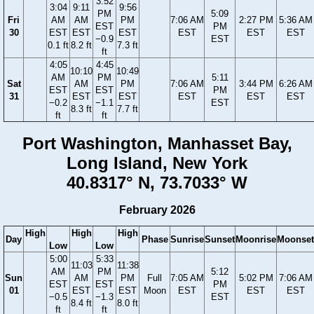
3:52
3:04
9:11
9:56
PM
5:09
Fri
AM
AM
PM
7:06 AM
2:27 PM
5:36 AM
EST
PM
30
EST
EST
EST
EST
EST
EST
−0.9
EST
0.1 ft
8.2 ft
7.3 ft
ft
4:05
4:45
10:10
10:49
AM
PM
5:11
Sat
AM
PM
7:06 AM
3:44 PM
6:26 AM
EST
EST
PM
31
EST
EST
EST
EST
EST
−0.2
−1.1
EST
8.3 ft
7.7 ft
ft
ft
Port Washington, Manhasset Bay,
Long Island, New York
40.8317° N, 73.7033° W
February 2026
High
High
High
Day
Phase
Sunrise
Sunset
Moonrise
Moonset
Low
Low
5:00
5:33
11:03
11:38
AM
PM
5:12
Sun
AM
PM
Full
7:05 AM
5:02 PM
7:06 AM
EST
EST
PM
01
EST
EST
Moon
EST
EST
EST
−0.5
−1.3
EST
8.4 ft
8.0 ft
ft
ft