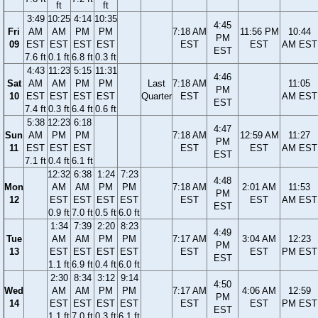
ft
ft
3:49
10:25
4:14
10:35
4:45
Fri
AM
AM
PM
PM
7:18 AM
11:56 PM
10:44
PM
09
EST
EST
EST
EST
EST
EST
AM EST
EST
7.6 ft
0.1 ft
6.8 ft
0.3 ft
4:43
11:23
5:15
11:31
4:46
Sat
AM
AM
PM
PM
Last
7:18 AM
11:05
PM
10
EST
EST
EST
EST
Quarter
EST
AM EST
EST
7.4 ft
0.3 ft
6.4 ft
0.6 ft
5:38
12:23
6:18
4:47
Sun
AM
PM
PM
7:18 AM
12:59 AM
11:27
PM
11
EST
EST
EST
EST
EST
AM EST
EST
7.1 ft
0.4 ft
6.1 ft
12:32
6:38
1:24
7:23
4:48
Mon
AM
AM
PM
PM
7:18 AM
2:01 AM
11:53
PM
12
EST
EST
EST
EST
EST
EST
AM EST
EST
0.9 ft
7.0 ft
0.5 ft
6.0 ft
1:34
7:39
2:20
8:23
4:49
Tue
AM
AM
PM
PM
7:17 AM
3:04 AM
12:23
PM
13
EST
EST
EST
EST
EST
EST
PM EST
EST
1.1 ft
6.9 ft
0.4 ft
6.0 ft
2:30
8:34
3:12
9:14
4:50
Wed
AM
AM
PM
PM
7:17 AM
4:06 AM
12:59
PM
14
EST
EST
EST
EST
EST
EST
PM EST
EST
1.1 ft
7.0 ft
0.3 ft
6.1 ft