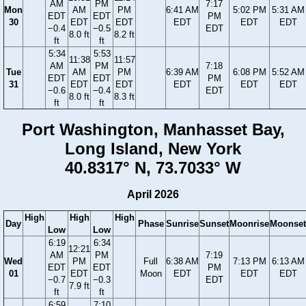
AM
PM
7:17
Mon
AM
PM
6:41 AM
5:02 PM
5:31 AM
EDT
EDT
PM
30
EDT
EDT
EDT
EDT
EDT
−0.4
−0.5
EDT
8.0 ft
8.2 ft
ft
ft
5:34
5:53
11:38
11:57
AM
PM
7:18
Tue
AM
PM
6:39 AM
6:08 PM
5:52 AM
EDT
EDT
PM
31
EDT
EDT
EDT
EDT
EDT
−0.6
−0.4
EDT
8.0 ft
8.3 ft
ft
ft
Port Washington, Manhasset Bay,
Long Island, New York
40.8317° N, 73.7033° W
April 2026
High
High
High
Day
Phase
Sunrise
Sunset
Moonrise
Moonset
Low
Low
6:19
6:34
12:21
AM
PM
7:19
Wed
PM
Full
6:38 AM
7:13 PM
6:13 AM
EDT
EDT
PM
01
EDT
Moon
EDT
EDT
EDT
−0.7
−0.3
EDT
7.9 ft
ft
ft
6:59
7:10