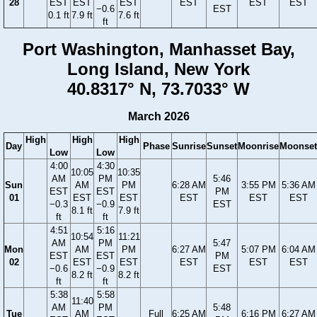
28
EST
EST
EST
EST
EST
EST
−0.6
EST
0.1 ft
7.9 ft
7.6 ft
ft
Port Washington, Manhasset Bay,
Long Island, New York
40.8317° N, 73.7033° W
March 2026
High
High
High
Day
Phase
Sunrise
Sunset
Moonrise
Moonset
Low
Low
4:00
4:30
10:05
10:35
AM
PM
5:46
Sun
AM
PM
6:28 AM
3:55 PM
5:36 AM
EST
EST
PM
01
EST
EST
EST
EST
EST
−0.3
−0.9
EST
8.1 ft
7.9 ft
ft
ft
4:51
5:16
10:54
11:21
AM
PM
5:47
Mon
AM
PM
6:27 AM
5:07 PM
6:04 AM
EST
EST
PM
02
EST
EST
EST
EST
EST
−0.6
−0.9
EST
8.2 ft
8.2 ft
ft
ft
5:38
5:58
11:40
AM
PM
5:48
Tue
AM
Full
6:25 AM
6:16 PM
6:27 AM