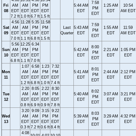
7:58
Fri
AM
AM
PM
PM
5:44 AM
1:25 AM
10:54
PM
08
EDT
EDT
EDT
EDT
EDT
EDT
AM EDT
EDT
7.2 ft
1.0 ft
6.7 ft
1.5 ft
4:56
11:28
5:35
11:58
7:59
Sat
AM
AM
PM
PM
Last
5:43 AM
1:55 AM
11:59
PM
09
EDT
EDT
EDT
EDT
Quarter
EDT
EDT
AM EDT
EDT
7.0 ft
1.1 ft
6.8 ft
1.5 ft
5:56
12:25
6:34
8:00
Sun
AM
PM
PM
5:42 AM
2:21 AM
1:05 PM
PM
10
EDT
EDT
EDT
EDT
EDT
EDT
EDT
6.8 ft
1.1 ft
7.0 ft
1:07
6:58
1:23
7:32
8:01
Mon
AM
AM
PM
PM
5:41 AM
2:44 AM
2:12 PM
PM
11
EDT
EDT
EDT
EDT
EDT
EDT
EDT
EDT
1.2 ft
6.8 ft
1.0 ft
7.4 ft
2:20
8:05
2:22
8:30
8:02
Tue
AM
AM
PM
PM
5:40 AM
3:07 AM
3:21 PM
PM
12
EDT
EDT
EDT
EDT
EDT
EDT
EDT
EDT
0.8 ft
6.9 ft
0.9 ft
7.8 ft
3:20
9:09
3:15
9:22
8:03
Wed
AM
AM
PM
PM
5:39 AM
3:29 AM
4:32 PM
PM
13
EDT
EDT
EDT
EDT
EDT
EDT
EDT
EDT
0.3 ft
7.2 ft
0.6 ft
8.4 ft
4:08
10:01
4:02
10:10