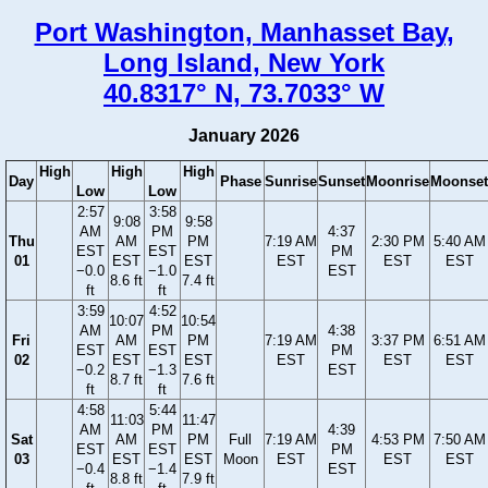
Port Washington, Manhasset Bay,
Long Island, New York
40.8317° N, 73.7033° W
January 2026
High
High
High
Day
Phase
Sunrise
Sunset
Moonrise
Moonset
Low
Low
2:57
3:58
9:08
9:58
AM
PM
4:37
Thu
AM
PM
7:19 AM
2:30 PM
5:40 AM
EST
EST
PM
01
EST
EST
EST
EST
EST
−0.0
−1.0
EST
8.6 ft
7.4 ft
ft
ft
3:59
4:52
10:07
10:54
AM
PM
4:38
Fri
AM
PM
7:19 AM
3:37 PM
6:51 AM
EST
EST
PM
02
EST
EST
EST
EST
EST
−0.2
−1.3
EST
8.7 ft
7.6 ft
ft
ft
4:58
5:44
11:03
11:47
AM
PM
4:39
Sat
AM
PM
Full
7:19 AM
4:53 PM
7:50 AM
EST
EST
PM
03
EST
EST
Moon
EST
EST
EST
−0.4
−1.4
EST
8.8 ft
7.9 ft