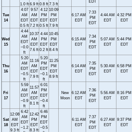
EDT
1.0 ft
6.9 ft
0.8 ft
7.3 ft
4:07
9:57
4:12
10:09
7:33
Tue
AM
AM
PM
PM
6:17 AM
4:44 AM
4:32 PM
PM
14
EDT
EDT
EDT
EDT
EDT
EDT
EDT
EDT
0.5 ft
7.2 ft
0.5 ft
7.9 ft
4:44
10:37
4:44
10:45
AM
7:34
Wed
AM
PM
PM
6:15 AM
5:07 AM
5:44 PM
EDT
PM
15
EDT
EDT
EDT
EDT
EDT
EDT
−0.0
EDT
7.6 ft
0.2 ft
8.4 ft
ft
5:20
5:20
11:16
11:25
AM
PM
7:35
Thu
AM
PM
6:14 AM
5:30 AM
6:58 PM
EDT
EDT
PM
16
EDT
EDT
EDT
EDT
EDT
−0.5
−0.1
EDT
7.9 ft
8.9 ft
ft
ft
5:59
6:01
11:57
AM
PM
7:36
Fri
AM
New
6:12 AM
5:56 AM
8:16 PM
EDT
EDT
PM
17
EDT
Moon
EDT
EDT
EDT
−0.9
−0.4
EDT
8.1 ft
ft
ft
6:42
6:46
12:08
12:42
AM
PM
7:37
Sat
AM
PM
6:11 AM
6:27 AM
9:37 PM
EDT
EDT
PM
18
EDT
EDT
EDT
EDT
EDT
−1.2
−0.5
EDT
9.3 ft
8.3 ft