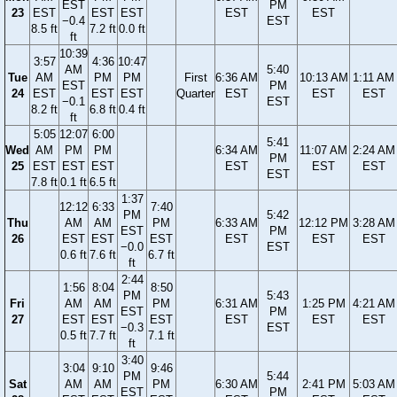
EST
PM
23
EST
EST
EST
EST
EST
−0.4
EST
8.5 ft
7.2 ft
0.0 ft
ft
10:39
3:57
4:36
10:47
AM
5:40
Tue
AM
PM
PM
First
6:36 AM
10:13 AM
1:11 AM
EST
PM
24
EST
EST
EST
Quarter
EST
EST
EST
−0.1
EST
8.2 ft
6.8 ft
0.4 ft
ft
5:05
12:07
6:00
5:41
Wed
AM
PM
PM
6:34 AM
11:07 AM
2:24 AM
PM
25
EST
EST
EST
EST
EST
EST
EST
7.8 ft
0.1 ft
6.5 ft
1:37
12:12
6:33
7:40
PM
5:42
Thu
AM
AM
PM
6:33 AM
12:12 PM
3:28 AM
EST
PM
26
EST
EST
EST
EST
EST
EST
−0.0
EST
0.6 ft
7.6 ft
6.7 ft
ft
2:44
1:56
8:04
8:50
PM
5:43
Fri
AM
AM
PM
6:31 AM
1:25 PM
4:21 AM
EST
PM
27
EST
EST
EST
EST
EST
EST
−0.3
EST
0.5 ft
7.7 ft
7.1 ft
ft
3:40
3:04
9:10
9:46
PM
5:44
Sat
AM
AM
PM
6:30 AM
2:41 PM
5:03 AM
EST
PM