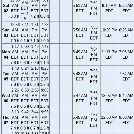
12:36
1:09
7:09
AM
7:52
Sat
AM
PM
PM
5:51 AM
9:19 PM
5:53 AM
EDT
PM
02
EDT
EDT
EDT
EDT
EDT
EDT
−0.1
EDT
8.0 ft
7.2 ft
0.8 ft
ft
12:56
7:41
1:31
7:23
7:53
Sun
AM
AM
PM
PM
5:50 AM
10:20 PM
6:26 AM
PM
03
EDT
EDT
EDT
EDT
EDT
EDT
EDT
EDT
7.9 ft
0.1 ft
7.1 ft
1.0 ft
1:17
8:00
1:49
7:47
7:54
Mon
AM
AM
PM
PM
5:49 AM
11:17 PM
7:06 AM
PM
04
EDT
EDT
EDT
EDT
EDT
EDT
EDT
EDT
7.8 ft
0.3 ft
7.0 ft
1.1 ft
1:48
8:24
2:18
8:23
7:55
Tue
AM
AM
PM
PM
5:48 AM
7:54 AM
PM
05
EDT
EDT
EDT
EDT
EDT
EDT
EDT
7.8 ft
0.5 ft
6.9 ft
1.2 ft
2:26
8:58
2:58
9:05
7:56
Wed
AM
AM
PM
PM
5:47 AM
12:07 AM
8:49 AM
PM
06
EDT
EDT
EDT
EDT
EDT
EDT
EDT
EDT
7.6 ft
0.6 ft
6.8 ft
1.3 ft
3:10
9:42
3:44
9:55
7:57
Thu
AM
AM
PM
PM
5:45 AM
12:50 AM
9:50 AM
PM
07
EDT
EDT
EDT
EDT
EDT
EDT
EDT
EDT
7.4 ft
0.8 ft
6.7 ft
1.5 ft
4:00
10:33
4:38
10:54