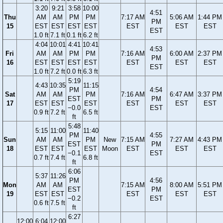
3:20
9:21
3:58
10:00
4:51
Thu
AM
AM
PM
PM
7:17 AM
5:06 AM
1:44 PM
PM
15
EST
EST
EST
EST
EST
EST
EST
EST
1.0 ft
7.1 ft
0.1 ft
6.2 ft
4:04
10:01
4:41
10:41
4:53
Fri
AM
AM
PM
PM
7:16 AM
6:00 AM
2:37 PM
PM
16
EST
EST
EST
EST
EST
EST
EST
EST
1.0 ft
7.2 ft
0.0 ft
6.3 ft
5:19
4:43
10:35
11:15
PM
4:54
Sat
AM
AM
PM
7:16 AM
6:47 AM
3:37 PM
EST
PM
17
EST
EST
EST
EST
EST
EST
−0.0
EST
0.9 ft
7.2 ft
6.5 ft
ft
5:48
5:15
11:00
11:40
PM
4:55
Sun
AM
AM
PM
New
7:15 AM
7:27 AM
4:43 PM
EST
PM
18
EST
EST
EST
Moon
EST
EST
EST
−0.1
EST
0.7 ft
7.4 ft
6.8 ft
ft
6:06
5:37
11:26
PM
4:56
Mon
AM
AM
7:15 AM
8:00 AM
5:51 PM
EST
PM
19
EST
EST
EST
EST
EST
−0.2
EST
0.6 ft
7.5 ft
ft
6:27
12:00
6:04
12:00