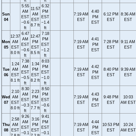
ft
ft
5:55
6:32
11:57
AM
PM
4:40
Sun
AM
7:19 AM
6:12 PM
8:36 AM
EST
EST
PM
04
EST
EST
EST
EST
−0.6
−1.4
EST
8.7 ft
ft
ft
6:47
7:18
12:37
12:47
AM
PM
4:41
Mon
AM
PM
7:19 AM
7:28 PM
9:11 AM
EST
EST
PM
05
EST
EST
EST
EST
EST
−0.6
−1.2
EST
8.0 ft
8.5 ft
ft
ft
7:38
8:03
1:24
1:34
AM
PM
4:42
Tue
AM
PM
7:19 AM
8:40 PM
9:39 AM
EST
EST
PM
06
EST
EST
EST
EST
EST
−0.5
−1.0
EST
8.1 ft
8.2 ft
ft
ft
8:30
8:50
2:10
2:23
AM
PM
4:43
Wed
AM
PM
7:19 AM
9:48 PM
10:03
EST
EST
PM
07
EST
EST
EST
EST
AM EST
−0.3
−0.6
EST
8.0 ft
7.7 ft
ft
ft
9:26
9:41
2:58
3:16
AM
PM
4:44
Thu
AM
PM
7:19 AM
10:53 PM
10:24
EST
EST
PM
08
EST
EST
EST
EST
AM EST
−0.1
−0.1
EST
7.8 ft
7.2 ft