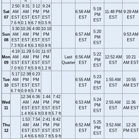
ft
2:50
9:31
3:12
9:24
5:19
Sat
AM
AM
PM
PM
6:58 AM
11:48 PM
9:29 AM
PM
07
EST
EST
EST
EST
EST
EST
EST
EST
7.6 ft
0.1 ft
6.7 ft
0.5 ft
3:30
10:26
4:00
10:10
5:20
Sun
AM
AM
PM
PM
6:57 AM
9:53 AM
PM
08
EST
EST
EST
EST
EST
EST
EST
7.3 ft
0.4 ft
6.3 ft
0.9 ft
4:19
11:29
5:01
11:07
5:22
Mon
AM
AM
PM
PM
Last
6:56 AM
12:52 AM
10:21
PM
09
EST
EST
EST
EST
Quarter
EST
EST
AM EST
EST
7.0 ft
0.7 ft
5.9 ft
1.2 ft
5:17
12:38
6:23
5:23
Tue
AM
PM
PM
6:55 AM
1:55 AM
10:55
PM
10
EST
EST
EST
EST
EST
AM EST
EST
6.7 ft
0.9 ft
5.7 ft
12:34
6:36
1:44
7:42
5:24
Wed
AM
AM
PM
PM
6:53 AM
2:55 AM
11:36
PM
11
EST
EST
EST
EST
EST
EST
AM EST
EST
1.4 ft
6.6 ft
0.8 ft
5.7 ft
1:53
7:54
2:41
8:42
5:25
Thu
AM
AM
PM
PM
6:52 AM
3:52 AM
12:26
PM
12
EST
EST
EST
EST
EST
EST
PM EST
EST
1.4 ft
6.6 ft
0.7 ft
5.9 ft