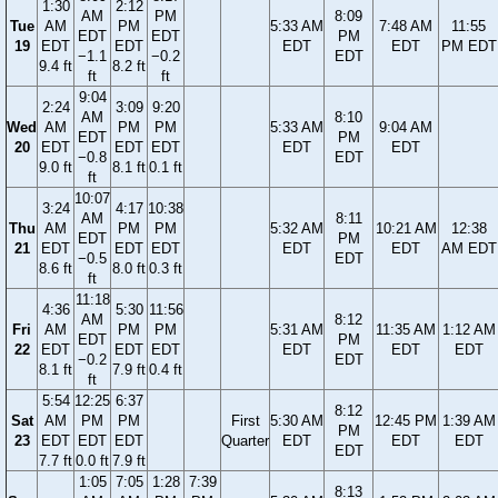
1:30
2:12
AM
PM
8:09
Tue
AM
PM
5:33 AM
7:48 AM
11:55
EDT
EDT
PM
19
EDT
EDT
EDT
EDT
PM EDT
−1.1
−0.2
EDT
9.4 ft
8.2 ft
ft
ft
9:04
2:24
3:09
9:20
AM
8:10
Wed
AM
PM
PM
5:33 AM
9:04 AM
EDT
PM
20
EDT
EDT
EDT
EDT
EDT
−0.8
EDT
9.0 ft
8.1 ft
0.1 ft
ft
10:07
3:24
4:17
10:38
AM
8:11
Thu
AM
PM
PM
5:32 AM
10:21 AM
12:38
EDT
PM
21
EDT
EDT
EDT
EDT
EDT
AM EDT
−0.5
EDT
8.6 ft
8.0 ft
0.3 ft
ft
11:18
4:36
5:30
11:56
AM
8:12
Fri
AM
PM
PM
5:31 AM
11:35 AM
1:12 AM
EDT
PM
22
EDT
EDT
EDT
EDT
EDT
EDT
−0.2
EDT
8.1 ft
7.9 ft
0.4 ft
ft
5:54
12:25
6:37
8:12
Sat
AM
PM
PM
First
5:30 AM
12:45 PM
1:39 AM
PM
23
EDT
EDT
EDT
Quarter
EDT
EDT
EDT
EDT
7.7 ft
0.0 ft
7.9 ft
1:05
7:05
1:28
7:39
8:13