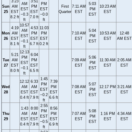
3:23
3:51
AM
PM
5:03
Sun
AM
PM
First
7:11 AM
10:23 AM
EST
EST
PM
25
EST
EST
Quarter
EST
EST
−0.3
−0.0
EST
8.2 ft
7.0 ft
ft
ft
10:57
4:19
4:53
11:03
AM
5:04
Mon
AM
PM
PM
7:10 AM
10:53 AM
12:48
EST
PM
26
EST
EST
EST
EST
EST
AM EST
−0.1
EST
8.1 ft
6.7 ft
0.2 ft
ft
12:13
5:21
6:04
PM
5:06
Tue
AM
PM
7:09 AM
11:30 AM
2:05 AM
EST
PM
27
EST
EST
EST
EST
EST
−0.1
EST
8.0 ft
6.5 ft
ft
1:45
12:12
6:33
7:39
PM
5:07
Wed
AM
AM
PM
7:08 AM
12:17 PM
3:21 AM
EST
PM
28
EST
EST
EST
EST
EST
EST
−0.2
EST
0.4 ft
7.9 ft
6.6 ft
ft
2:55
1:43
8:00
8:56
PM
5:08
Thu
AM
AM
PM
7:07 AM
1:16 PM
4:34 AM
EST
PM
29
EST
EST
EST
EST
EST
EST
−0.5
EST
0.4 ft
7.9 ft
6.9 ft
ft