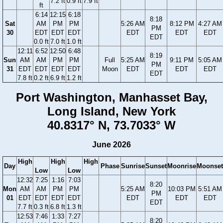
7.2 ft
0.9 ft
7.9 ft
ft
6:14
12:15
6:18
8:18
Sat
AM
PM
PM
5:26 AM
8:12 PM
4:27 AM
PM
30
EDT
EDT
EDT
EDT
EDT
EDT
EDT
0.0 ft
7.0 ft
1.0 ft
12:11
6:52
12:50
6:48
8:19
Sun
AM
AM
PM
PM
Full
5:25 AM
9:11 PM
5:05 AM
PM
31
EDT
EDT
EDT
EDT
Moon
EDT
EDT
EDT
EDT
7.8 ft
0.2 ft
6.9 ft
1.2 ft
Port Washington, Manhasset Bay,
Long Island, New York
40.8317° N, 73.7033° W
June 2026
High
High
High
Day
Phase
Sunrise
Sunset
Moonrise
Moonset
Low
Low
12:32
7:25
1:16
7:03
8:20
Mon
AM
AM
PM
PM
5:25 AM
10:03 PM
5:51 AM
PM
01
EDT
EDT
EDT
EDT
EDT
EDT
EDT
EDT
7.7 ft
0.3 ft
6.8 ft
1.3 ft
12:53
7:46
1:33
7:27
8:20